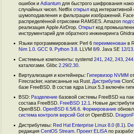
ошибок и
Adiantum
для быстрого шифрования накоп
случайных чисел. Netflix
открыл
код интерактивной 
шумоподавления и фильтрации изображений. Fac
распределённой отрисовки RAMSES. Amazon
подг
реализация Apple AirDrop.
Открыт
код промышленн
инструментарий для обратного инжиниринга Ghidr
Языки программирования: Perl 6
переименован
в 
Nim 1.0
.
GCC 9
.
Python 3.8
. LLVM
8
/
9
. Java SE
12
/
13
Системные компоненты: systemd
241
,
242
,
243
,
244
каталогами. Glibc
2.29
/
2.30
.
Виртуализация и контейнеры:
Гипервизор NVMM
от
Firecracker, написанные на Rust.
Дистрибутив
ClonO
базе FreeBSD. В состав ядра Linux 5.3 включён ги
BSD:
Разделение
базовой системы FreeBSD на пак
состава FreeBSD.
FreeBSD 12.1
. Новые дистрибу
OpenBSD.
OpenBSD 6.5
/
6.6
.
Формирование
обновле
система контроля версий Got
от OpenBSD.
DragonF
Дистрибутивы:
Red Hat Enterprise Linux 8.0
(
8.1
).
De
редакция
CentOS Stream
.
Проект ELISA
по разработ