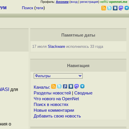
Профиль:
Аноним
(
вход
|
регистрация
)
неRU
opennet.me
РУМ
Поиск
(
теги
)
Памятные даты
17 июля
Slackware
исполнилось 33 года
Навигация
Каналы:
WASI
для
Разделы новостей
|
Сводные
Что нового на OpenNet
Поиск в новостях
Новые комментарии
Добавить свою новость
ния о