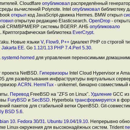
ителей. Cloudflare
опубликовал
распределённый генерато
среды вычислений Polynote. Intel
опубликовал
библиотеку д
ebook
открыл
код JavaScript-движка Hermes. BMW открыл
си
отовил
открытую редакцию Elasticsearch.
OpenDrop
- открыт
ой CRM/BPM/ERP системы BGERP. АНБ
опубликовало
a. Криптографическая библиотека
EverCrypt
.
Raku. Новые языки
V
,
Flow9
,
P++
(диалект PHP со строгой ти
.
Jakarta EE
. Go
1.12
/
1.13
PHP 7.4
.
Perl 5.30
.
.
systemd-homed
для управления переносимыми домашним
 проекта NetBSD.
Гипервизоры
Intel Cloud Hypervisor и Am
S для развёртывания инфраструктуры виртуальных серве
первизор
ACRN
.
HermiTux
- unikernel, бинарно совместимый с
еты.
Перевод
FreeBSD на "ZFS on Linux".
Удаление
GCC из 
тивы
FuryBSD
и
SecBSD
. Hyperbola
трансформируется
в фор
ний пакетов для стабильной ветки OpenBSD. Git-совмести
ly BSD 5.6
.
bian 10
.
Fedora 30
/
31
.
Ubuntu 19.04
/
19.10
. Непрерывно обн
ке Linux-окружения для высоконадёжных систем. Trident
пе