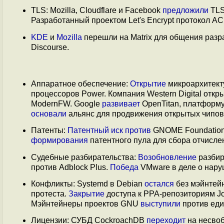
TLS: Mozilla, Cloudflare и Facebook
предложили
TLS
Разработанный проектом Let's Encrypt протокол 
KDE
и
Mozilla
перешли на Matrix для общения разр
Discourse.
Аппаратное обеспечение:
Открытие
микроархитект
процессоров Power. Компания Western Digital отк
ModernFW. Google
развивает
OpenTitan, платформу
основали
альянс для продвижения открытых чипов
Патенты:
Патентный
иск
против
GNOME Foundatio
формирования
патентного пула для сбора отчисле
Судебные разбирательства:
Возобновление
разбира
против Adblock Plus.
Победа
VMware в деле о нар
Конфликты: Systemd в Debian
остался
без мэйнтей
протеста.
Закрытие
доступа к PPA-репозиториям Jo
Мэйнтейнеры проектов GNU
выступили
против еди
Лицензии: СУБД CockroachDB
переходит
на несвоб