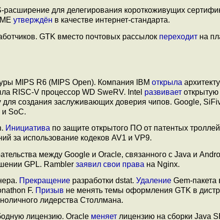
-расширение для делегирования короткоживущих сертифик
ACME
утверждён
в качестве интернет-стандарта.
аботчиков. GTK вместо почтовых рассылок
переходит
на пл
уры MIPS R6 (MIPS Open). Компания IBM
открыла
архитекту
рыла RISC-V процессор WD SweRV. Intel
развивает
открытую
 для создания заслуживающих доверия чипов. Google, SiFi
 и SoC.
n.
Инициатива
по защите открытого ПО от патентых троллей
ний за использование кодеков AV1 и VP9.
тельства между Google и Oracle, связанного с Java и Andro
ушении GPL. Rambler
заявил
свои права
на Nginx.
нера.
Прекращение
разработки dstat.
Удаление
Gem-пакета 
nathon F.
Призыв
не менять темы оформления GTK в дистр
ноличного лидерства Столлмана.
одную лицензию. Oracle
меняет
лицензию на сборки Java S