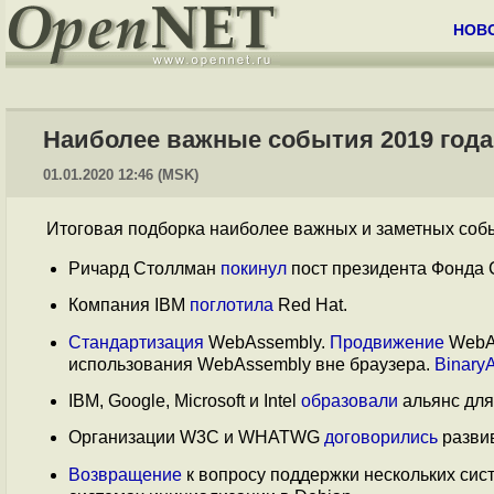
НОВ
Наиболее важные события 2019 года
01.01.2020 12:46 (MSK)
Итоговая подборка наиболее важных и заметных собы
Ричард Столлман
покинул
пост президента Фонда
Компания IBM
поглотила
Red Hat.
Стандартизация
WebAssembly.
Продвижение
WebAs
использования WebAssembly вне браузера.
Binary
IBM, Google, Microsoft и Intel
образовали
альянс для
Организации W3C и WHATWG
договорились
разви
Возвращение
к вопросу поддержки нескольких сис