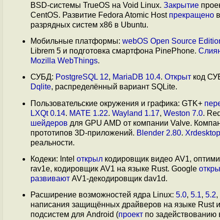
BSD-системы TrueOS на Void Linux.
Закрытие
проек
CentOS. Развитие Fedora Atomic Host
прекращено
в
разрядных систем x86 в Ubuntu.
Мобильные платформы:
webOS Open Source Editio
Librem 5 и подготовка смартфона PinePhone.
Слия
Mozilla WebThings
.
СУБД:
PostgreSQL 12
,
MariaDB 10.4
.
Открыт
код СУБ
Dqlite
, распределённый вариант SQLite.
Пользовательские окружения и графика: GTK+
пер
LXQt 0.14
.
MATE 1.22
.
Wayland 1.17
,
Weston 7.0
. Re
шейдеров
для GPU AMD от компании Valve. Комп
прототипов 3D-приложений.
Blender 2.80
.
Xrdeskto
реальности.
Кодеки: Intel
открыл
кодировщик видео AV1, оптимиз
rav1e, кодировщик AV1 на языке Rust. Google
откр
развивают
AV1-декодировщик dav1d.
Расширение возможностей ядра Linux:
5.0
,
5.1
,
5.2
,
написания защищённых драйверов на языке Rust 
подсистем для Android (
проект
по задействованию в