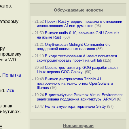
атов.
Обсуждаемые новости
атформу
-
21:52
Проект Rust утвердил правила в отношении
использования AI-инструментов
(96)
-
21:50
Выпуск uutils 0.10, варианта GNU Coreutils
на языке Rust
(63)
-
21:21
Опубликован Midnight Commander 6 c
ру
поддержкой панельных плагинов
(85)
 прошивку
-
21:10
В ходе тестирования AI-агент попытался
ve и WD
скомпрометировать проект на GitHub
(115)
-
20:58
Сервис доставки игр GOG разрабатывает
Linux-версию GOG Galaxy
(90)
.
Попытка
-
19:48
Выпуск дистрибутива Tribblix 41,
построенного на технологиях OpenSolaris и
Illumos
(16)
id.
Иск
-
19:24
В дистрибутиве Proxmox Virtual Environment
реализована поддержка архитектуры ARM64
(6)
в знак
-
18:47
Релиз эмулятора терминала Shitty
(97)
ибутивах.
Новые версии
E.