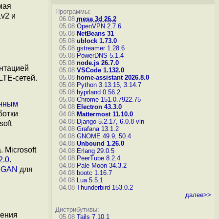
мая
Программы:
v2 и
06.08
mesa 3d 26.2
05.08
OpenVPN 2.7.6
05.08
NetBeans 31
05.08
ublock 1.73.0
05.08
gstreamer 1.28.6
05.08
PowerDNS 5.1.4
05.08
node.js 26.7.0
нтацией
05.08
VSCode 1.132.0
LTE-сетей.
05.08
home-assistant 2026.8.0
05.08
Python 3.13.15, 3.14.7
05.08
hyprland 0.56.2
05.08
Chrome 151.0.7922.75
нным
04.08
Electron 43.3.0
ботки
04.08
Mattermost 11.10.0
04.08
Django 5.2.17, 6.0.8
vln
soft
04.08
Grafana 13.1.2
04.08
GNOME 49.9, 50.4
04.08
Unbound 1.26.0
 Microsoft
04.08
Erlang 29.0.5
04.08
PeerTube 8.2.4
2.0
.
04.08
Pale Moon 34.3.2
leGAN
для
04.08
bootc 1.16.7
04.08
Lua 5.5.1
04.08
Thunderbird 153.0.2
далее>>
Дистрибутивы:
ения
05.08
Tails 7.10.1