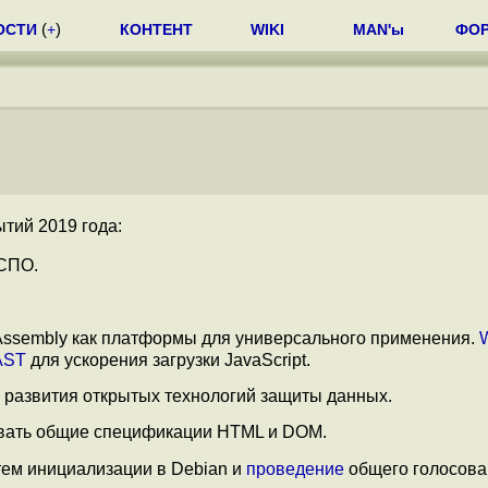
ОСТИ
(
+
)
КОНТЕНТ
WIKI
MAN'ы
ФО
тий 2019 года:
 СПО.
sembly как платформы для универсального применения.
AST
для ускорения загрузки JavaScript.
 развития открытых технологий защиты данных.
вать общие спецификации HTML и DOM.
тем инициализации в Debian и
проведение
общего голосова