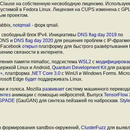
Clause на собственную несвободную лицензию. Используе
устимой в Fedora Linux. Лицензия на CUPS изменена с GPL
ым проектом.
abbix,
notqmail
- форк qmail.
 свободный блок IPv4. Инициативы
DNS flag day 2019
по
 DNS и
DNS flag day 2020
для решения проблем с IP-фрагме
 Facebook
открыл
платформу для быстрого развёртывания 
ению связности в интернете.
ления памяти mimalloc, подсистема
WSL2
с
модифицирова
ржкой Linux и Android,
Quantum Development Kit
для разра
++
, платформа
.NET Core 3.0
с WinUI и Windows Forms. Micro
rosoft Edge
будет
поддерживать Linux.
и и голоса. Mozilla
развивает
систему машинного перевода.
интез
анимации с помощью нейросетей. Выпуск
TensorFlow 
 SPADE
(GauGAN) для синтеза пейзажей по наброскам.
Sty
 формирования sandbox-окружений,
ClusterFuzz
для выявл