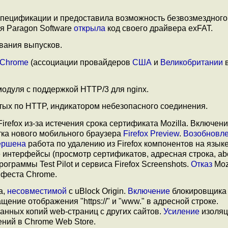
пецификации и предоставила возможность безвозмездного
ия Paragon Software
открыла
код своего драйвера exFAT.
вания выпусков.
Chrome
(ассоциации провайдеров
США
и
Великобритании
в
одуля с поддержкой HTTP/3 для nginx.
ытых по HTTP, индикатором небезопасного соединения.
refox из-за истечения срока сертификата Mozilla. Включени
отка нового мобильного браузера
Firefox Preview
.
Возобновл
ершена
работа по удалению из Firefox компонентов на язык
интерфейсы (просмотр сертификатов, адресная строка, abou
рограммы Test Pilot и сервиса Firefox Screenshots.
Отказ
Mozi
ифеста Chrome.
а,
несовместимой
с uBlock Origin.
Включение
блокировщика
щение отображения "https://" и "www." в адресной строке.
нных копий web-страниц с других сайтов.
Усиление
изоляц
ний в Chrome Web Store.