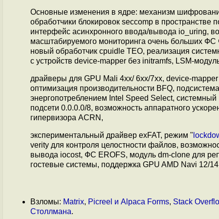
Основные изменения в ядре: механизм шифрован
обработчики блокировок seccomp в пространстве п
интерфейс асинхронного ввода/вывода io_uring, 
масштабируемого мониторинга очень больших ФС чер
новый обработчик cpuidle TEO, реализация систем
с устройств device-mapper без initramfs, LSM-моду
драйверы для GPU Mali 4xx/ 6xx/7xx, device-mappe
оптимизация производительности BFQ, подсистема P
энергопотреблением Intel Speed Select, системный
подсети 0.0.0.0/8, возможность аппаратного ускор
гипервизора ACRN,
экспериментальный драйвер exFAT, режим "
lockdo
verity для контроля целостности файлов, возможно
вывода iocost, ФС EROFS, модуль dm-clone для репл
гостевые системы, поддержка GPU AMD Navi 12/14, AM
Взломы:
Matrix
,
Picreel и Alpaca Forms
,
Stack Overfl
Столлмана
.