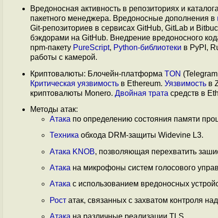
Вредоносная активность в репозиториях и каталог
пакетного менеджера. Вредоносные дополнения в
Git-репозиториев в сервисах GitHub, GitLab и Bitbuc
бэкдорами на GitHub. Внедрение вредоносного код
npm-пакету
PureScript
,
Python-библиотеки
в PyPI, R
работы с камерой.
Криптовалюты: Блочейн-платформа
TON
(Telegram
Критическая уязвимость
в Ethereum.
Уязвимость
в 
криптовалюты Мonero.
Двойная трата
средств в Eth
Методы атак:
Атака
по определению состояния памяти проц
Техника
обхода DRM-защиты Widevine L3.
Атака KNOB
, позволяющая перехватить заши
Атака
на микрофоны систем голосового управ
Атака
с использованием вредоносных устройс
Рост
атак, связанных с захватом контроля на
Атака
на различные реализации TLS.