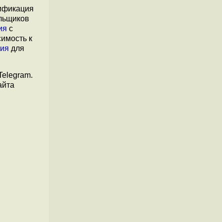
ификация
льщиков
ия
с
симость к
ния
для
elegram.
айта