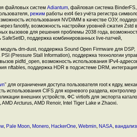
ия файловых систем
Adiantum
, файловая система BinderFS,
ользователя,
режим
работы ext4 без учёта регистра символ
возможность использования NVDIMM в качестве ОЗУ, поддер
ез fanotify, возможность настройки уровней сжатия Zstd в 
ных вызовов для решения проблемы 2038 года, возможност
ль SafeSetID, поддержка комбинированных live-патчей,
r модуль dm-dust, поддержка Sound Open Firmware для DSP,
SI (Pressure Stall Information), поддержка технологии упр
 вызов pidfd_open, возможность использования IPv4-адресо
ения nftables, поддержка HDR в подсистеме DRM, интеграци
wn
" для ограничения доступа пользователя root к ядру, механ
сть использования CIFS для корневого раздела, контроллер
икации внешних устройств, ФС virtiofs для экспорта катало
D Arcturus, AMD Renoir, Intel Tiger Lake и Zhaoxi.
ow
,
Pale Moon
,
Monero
,
HackerOne
,
Webmin
,
NASA
,
вандализ