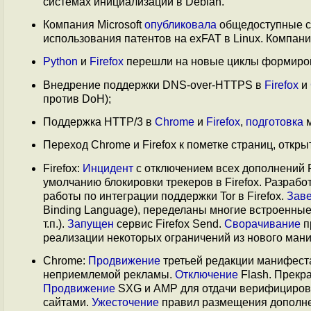
системах инициализации в Debian.
Компания Microsoft
опубликовала
общедоступные с
использования патентов на exFAT в Linux. Компан
Python
и
Firefox
перешли на новые циклы формиро
Внедрение поддержки DNS-over-HTTPS в
Firefox
и
против DoH);
Поддержка HTTP/3 в
Chrome
и
Firefox
,
подготовка
м
Переход Chrome и Firefox к пометке страниц, откр
Firefox:
Инцидент
с отключением всех дополнений Fi
умолчанию блокировки трекеров в Firefox. Разраб
работы по интеграции поддержки Tor в Firefox.
Зав
Binding Language), переделаны многие встроенные 
т.п.).
Запущен
сервис Firefox Send.
Сворачивание
п
реализации некоторых ограничений из нового ман
Chrome:
Продвижение
третьей редакции манифест
неприемлемой рекламы.
Отключение
Flash. Прекра
Продвижение
SXG и AMP для отдачи верифицирова
сайтами.
Ужесточение
правил размещения дополне