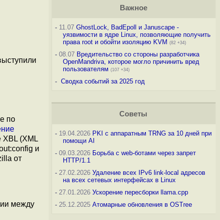
Важное
-
11.07
GhostLock, BadEpoll и Januscape -
уязвимости в ядре Linux, позволяющие получить
права root и обойти изоляцию KVM
(82 +34)
-
08.07
Вредительство со стороны разработчика
ыступили
OpenMandriva, которое могло причинить вред
пользователям
(107 +34)
-
Сводка событий за 2025 год
Советы
е по
ение
-
19.04.2026
PKI с аппаратным TRNG за 10 дней при
е XBL (XML
помощи AI
t:config и
-
09.03.2026
Борьба с web-ботами через запрет
lla от
HTTP/1.1
-
27.02.2026
Удаление всех IPv6 link-local адресов
на всех сетевых интерфейсах в Linux
-
27.01.2026
Ускорение пересборки llama.cpp
ии между
-
25.12.2025
Атомарные обновления в OSTree