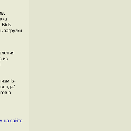
ов,
жка
Btrfs,
ь загрузки
авления
в из
я
изм fs-
 ввода/
гов в
м на сайте