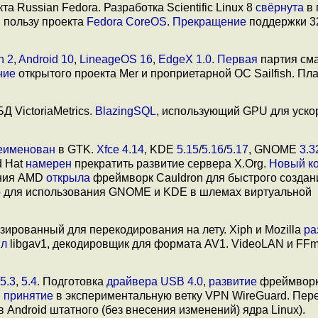
та Russian Fedora. Разработка Scientific Linux 8
свёрнута
в 
 пользу проекта
Fedora CoreOS
.
Прекращение
поддержки 3
n 2
,
Android 10
,
LineageOS 16
,
EdgeX 1.0
.
Первая
партия см
ние
открытого проекта Mer и проприетарной ОС Sailfish. П
Д VictoriaMetrics.
BlazingSQL
, использующий GPU для уско
еименован
в GTK.
Xfce 4.14
, KDE
5.15
/
5.16
/
5.17
, GNOME
3.3
d Hat
намерен
прекратить развитие сервера X.Org.
Новый к
ания AMD
открыла
фреймворк Cauldron для быстрого создан
p
для использования GNOME и KDE в шлемах виртуальной
ированный для перекодирования на лету. Xiph и Mozilla
ра
ыл
libgav1, декодировщик для формата AV1. VideoLAN и FF
5.3
,
5.4
. Подготовка
драйвера USB 4.0
,
развитие
фреймворк
и
принятие
в экспериментальную ветку VPN WireGuard. Пер
 Android штатного (без внесения изменений) ядра Linux).