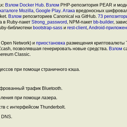
ах:
Взлом Docker Hub
.
Взлом
PHP-репозитория PEAR и мод
каталоге Mozilla
,
Google Play
.
Атака
вредоносных шифрова
ket.
Взлом
репозиториев Canonical на GitHub.
73 репозитор
а в Ruby-пакет
Strong_password
, NPM-пакет
bb-builder
, зави
uby-библиотеки
bootstrap-sass
и
rest-client
,
Android-приложе
 Open Network) и
приостановка
размещения криптовалюты T
Zcash, позволявшая генерировать новые средства.
Взлом
с
ereum Classic.
ессов при помощи страничного кэша.
фрованный трафик Bluetooth.
ления при помощи лазера.
тв с интерфейсом Thunderbolt.
д DNS.