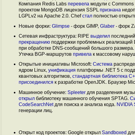
Компания Redis Labs
перевела
модули с Commons 
проектом MongoDB лицензия SSPL
признана
недоп
LGPLv2 на Apache 2.0. Chef
стал
полностью открыт
Новые форки:
Glimpse
- форк GIMP,
Glaber
- форк Z
Сетевая инфраструктура: RIPE
выделил
последний
прекращению
поддержки проблемных реализаций
при обработке DNS-сообщений большого размера.
Утечка BGP-маршрутов
привела
к массовому наруш
Открытые инициативы Microsoft:
Система
распреде
ядром Linux,
унификация
платформы .NET 5 с подде
квантовых алгоритмов,
стандартная библиотека С
присоединился
к разработке OpenJDK. Браузер Mic
Машинное обучение:
Spleeter
для разделения музык
открыл
библиотеку машинного обучения SPTAG.
С
CodeSearchNet
для поиска и анализа кода.
NVIDIA
генерации лиц.
Открыт код проектов: Google открыл
Sandboxed
для