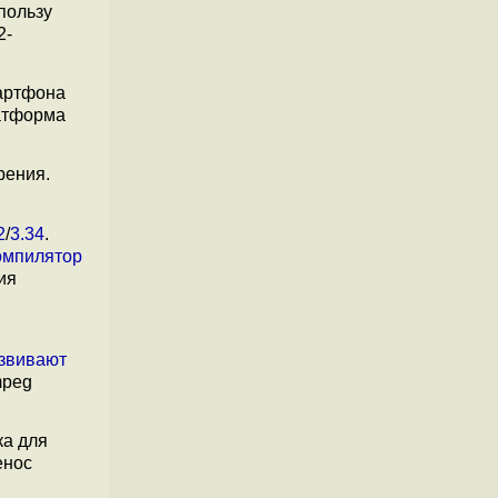
пользу
2-
артфона
латформа
рения.
2
/
3.34
.
омпилятор
ия
звивают
mpeg
а для
енос