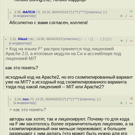
+1
2.35
,
ФАПСИ
(
?
), 19:16, 06/04/2019 [
^
] [
^^
] [
^^^
] [
ответить
]
[
↑
]
+
–
[
к модератору
]
/
Абсолютно с вами согласен, коллега!
1.11
,
X4asd
(
ok
), 14:06, 06/04/2019 [
ответить
] [
﹢﹢﹢
] [
· · ·
]
[
↓
] [
↑
]
+
–
/
[
к модератору
]
> Код на языке F* распространяется под лицензией
Apache 2.0, а итоговые модули на Си и ассемблере под
лицензией MIT
как это понять?
исходный код на Apache2, но его скомпилированный вариант
уже на MIT? а исходный код скомпилированного варианта
тогда под какой лицензией -- MIT или Apache2?
–2
2.14
,
пох
(
?
), 14:25, 06/04/2019 [
^
] [
^^
] [
^^^
] [
ответить
]
[
↓
]
+
–
[
к модератору
]
/
> как это понять?
авторы как хотят, так и лицензируют. Почему-то для кода
на F им захотелось более ограничительную лицензию, а за
скомпилированный они меньше переживают, и большее
разрешают с ним делать (что может быть нужно для его