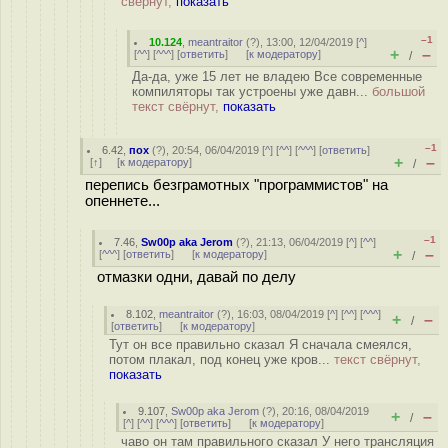
свёрнут,
показать
–1
10.124
,
meantraitor
(
?
), 13:00, 12/04/2019 [
^
]
+
–
[
^^
] [
^^^
] [
ответить
]
[
к модератору
]
/
Да-да, уже 15 лет не владею Все современные
компиляторы так устроены уже давн...
большой
текст свёрнут,
показать
–1
6.42
,
пох
(
?
), 20:54, 06/04/2019 [
^
] [
^^
] [
^^^
] [
ответить
]
+
–
[
↑
] [
к модератору
]
/
перепись безграмотных "программистов" на
опеннете...
–1
7.46
,
Sw00p aka Jerom
(
?
), 21:13, 06/04/2019 [
^
] [
^^
]
+
–
[
^^^
] [
ответить
]
[
к модератору
]
/
отмазки одни, давай по делу
8.102
,
meantraitor
(
?
), 16:03, 08/04/2019 [
^
] [
^^
] [
^^^
]
+
–
/
[
ответить
]
[
к модератору
]
Тут он все правильно сказал Я сначала смеялся,
потом плакал, под конец уже кров...
текст свёрнут,
показать
9.107
,
Sw00p aka Jerom
(
?
), 20:16, 08/04/2019
+
–
/
[
^
] [
^^
] [
^^^
] [
ответить
]
[
к модератору
]
чаво он там правильного сказал У него трансляция