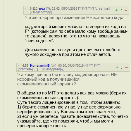
6.110
,
пох
(
?
), 22:42, 08/04/2019 [
^
] [
^^
] [
^^^
] [
ответить
]
+
–
/
[
к модератору
]
> я же говорил про изменение НЕисходного кода
код, который меняет мазила - сгенерен из кода на
F* (который сам по себе мало кому вообще зачем-
то сдался), вероятно, это то что ты называешь
"неисходным".
Для мазилы он на вкус и цвет ничем от любого
чужого исходника при этом не отличается.
4.56
,
KonstantinB
(
ok
), 00:20, 07/04/2019 [
^
] [
^^
] [
^^^
]
+
–
/
[
ответить
]
[
↑
] [
к модератору
]
> а кому пришло бы в глову модифицировать НЕ
исходный код а получившийся
скомпилированный вариант?
В общем-то по MIT это делать как раз можно (беря их
скомпилированные варианты).
Суть такого лицензирования в том, чтобы заявить:
1) берите скомпиенное у нас, у нас все формально
верифицировано, а у Васяна там хрен знает что,
2) если уж беретесь править доказательства, то четко
указывайте, где что поменяли, чтобы мы могли
проверить корректность.