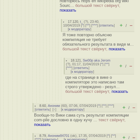
повторюсь https en wikipedia org wiki
Sourc...
большой текст свёрнут,
показать
17.120
,
t_
(
?
), 23:40,
+
–
10/04/2019 [
^
] [
^^
] [
^^^
] [
ответить
]
/
[
к модератору
]
Я тоже повторно объясню
компиляция не требует
обязательного результата в виде м...
большой текст свёрнут,
показать
18.121
,
Sw00p aka Jerom
(
?
), 01:17, 11/04/2019 [
^
] [
^^
]
+
–
/
[
^^^
] [
ответить
]
[
к модератору
]
где на странице в вике о
компиляторе это написано там
строго утверждено - резул...
большой текст свёрнут,
показать
8.60
,
Аноним
(
60
), 07:06, 07/04/2019 [
^
] [
^^
] [
^^^
]
+
–
/
[
ответить
]
[
↑
] [
к модератору
]
Вообще-то Вики сама суть результат компиляции
com-pile дословно в одну кучу ...
текст свёрнут,
показать
8.79
,
Аноним84701
(
ok
), 17:35, 07/04/2019 [
^
] [
^^
]
+
–
/
[
^^^
] [
ответить
]
[
к модератору
]