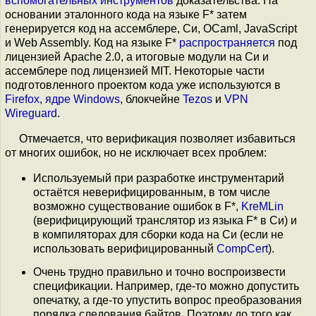
вспомогательных инструментов
доказательства. На
основании эталонного кода на языке F* затем
генерируется код на ассемблере, Си, OCaml, JavaScript
и Web Assembly. Код на языке F*
распространяется
под
лицензией Apache 2.0, а итоговые модули на Си и
ассемблере под лицензией MIT. Некоторые части
подготовленного проектом кода уже используются в
Firefox
,
ядре Windows
, блокчейне
Tezos
и
VPN
Wireguard
.
Отмечается, что верификация позволяет избавиться
от многих ошибок, но не исключает всех проблем:
Используемый при разработке инструментарий
остаётся неверифицированным, в том числе
возможно существование ошибок в F*,
KreMLin
(верифицирующий транслятор из языка F* в Си) и
в компиляторах для сборки кода на Си (если не
использовать верифицированный
CompCert
).
Очень трудно правильно и точно воспроизвести
спецификации. Например, где-то можно допустить
опечатку, а где-то упустить вопрос преобразования
порядка следования байтов. Поэтому до того как