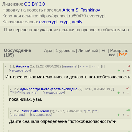
Лицензия:
CC BY 3.0
Наводку на новость прислал
Artem S. Tashkinov
Короткая ссылка: https://opennet.ru/50470-evercrypt
Ключевые слова:
evercrypt
,
crypt
,
verify
При перепечатке указание ссылки на opennet.ru обязательно
Обсуждение
Ajax
|
1 уровень
|
Линейный
|
+/-
|
Раскрыть
(105)
всё
|
RSS
–4
1.1
,
Аноним
(
1
), 12:22, 06/04/2019 [
ответить
] [
﹢﹢﹢
] [
· · ·
]
[
↓
]
+
–
[
к модератору
]
/
Интересно, как математически доказать потокобезопасность.
–1
2.2
,
адмирал третьего флота очевидно
(
?
), 12:42, 06/04/2019 [
^
]
+
–
[
^^
] [
^^^
] [
ответить
]
[
к модератору
]
/
пока никак. увы.
+8
2.23
,
Sw00p aka Jerom
(
?
), 17:27, 06/04/2019 [
^
] [
^^
] [
^^^
]
+
–
[
ответить
]
[
к модератору
]
/
Дайте сначала определение "потокобезопасность"-и