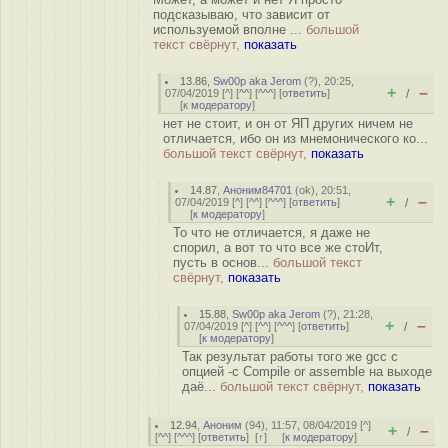
подсказываю, что зависит от
используемой вполне ...
большой
текст свёрнут,
показать
13.86
,
Sw00p aka Jerom
(
?
), 20:25,
+
–
07/04/2019 [
^
] [
^^
] [
^^^
] [
ответить
]
/
[
к модератору
]
нет не стоит, и он от ЯП других ничем не
отличается, ибо он из мнемонического ко...
большой текст свёрнут,
показать
14.87
,
Аноним84701
(
ok
), 20:51,
+
–
07/04/2019 [
^
] [
^^
] [
^^^
] [
ответить
]
/
[
к модератору
]
То что не отличается, я даже не
спорил, а вот то что все же стоИт,
пусть в основ...
большой текст
свёрнут,
показать
15.88
,
Sw00p aka Jerom
(
?
), 21:28,
+
–
07/04/2019 [
^
] [
^^
] [
^^^
] [
ответить
]
/
[
к модератору
]
Так результат работы того же gcc с
опцией -c Compile or assemble на выходе
даё...
большой текст свёрнут,
показать
12.94
,
Аноним
(
94
), 11:57, 08/04/2019 [
^
]
+
–
/
[
^^
] [
^^^
] [
ответить
]
[
↑
] [
к модератору
]