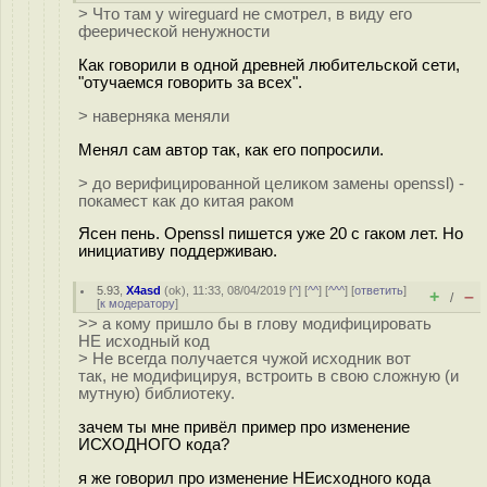
> Что там у wireguard не смотрел, в виду его
феерической ненужности
Как говорили в одной древней любительской сети,
"отучаемся говорить за всех".
> наверняка меняли
Менял сам автор так, как его попросили.
> до верифицированной целиком замены openssl) -
покамест как до китая раком
Ясен пень. Openssl пишется уже 20 с гаком лет. Но
инициативу поддерживаю.
5.93
,
X4asd
(
ok
), 11:33, 08/04/2019 [
^
] [
^^
] [
^^^
] [
ответить
]
+
–
/
[
к модератору
]
>> а кому пришло бы в глову модифицировать
НЕ исходный код
> Не всегда получается чужой исходник вот
так, не модифицируя, встроить в свою сложную (и
мутную) библиотеку.
зачем ты мне привёл пример про изменение
ИСХОДНОГО кода?
я же говорил про изменение НЕисходного кода