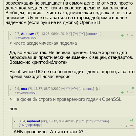
верификация не защищает на самом деле ни от чего, просто
делет код медленее, как и проверки времени выполнения.
В общем, вердикт - чисто академическая поделка и не стоит
внимания. Лучше оставаться на старом, добром и вполне
надежном (если руки не из джопы) OpenSSL!
2.7
,
Аноним
(
7
), 13:26, 06/04/2019 [
^
] [
^^
] [
^^^
] [
ответить
]
+
–
/
[
к модератору
]
> чисто академическая поделка
Да, во многом так. Не первая причем. Такое хорошо для
верификации практически неизменных вещей, стандартов.
Возможно криптобиблиотек.
Но обычное ПО не особо подходит - долго, дорого, а за это
время выходит новая версия.
+9
2.9
,
пох
(
?
), 13:37, 06/04/2019 [
^
] [
^^
] [
^^^
] [
ответить
]
[
↓
]
+
–
[
к модератору
]
/
> На фоне быстрого и проверенного годами OpenSSL
лол.
+1
3.34
,
myhand
(
ok
), 19:12, 06/04/2019 [
^
] [
^^
] [
^^^
] [
ответить
]
+
–
[
к модератору
]
/
АНБ проверило. А ты хто такой?