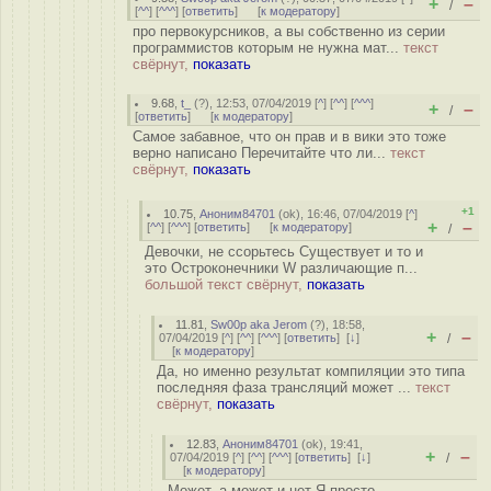
+
–
/
[
^^
] [
^^^
] [
ответить
]
[
к модератору
]
про первокурсников, а вы собственно из серии
программистов которым не нужна мат...
текст
свёрнут,
показать
9.68
,
t_
(
?
), 12:53, 07/04/2019 [
^
] [
^^
] [
^^^
]
+
–
/
[
ответить
]
[
к модератору
]
Самое забавное, что он прав и в вики это тоже
верно написано Перечитайте что ли...
текст
свёрнут,
показать
+1
10.75
,
Аноним84701
(
ok
), 16:46, 07/04/2019 [
^
]
+
–
[
^^
] [
^^^
] [
ответить
]
[
к модератору
]
/
Девочки, не ссорьтесь Cуществует и то и
это Остроконечники W различающие п...
большой текст свёрнут,
показать
11.81
,
Sw00p aka Jerom
(
?
), 18:58,
+
–
07/04/2019 [
^
] [
^^
] [
^^^
] [
ответить
]
[
↓
]
/
[
к модератору
]
Да, но именно результат компиляции это типа
последняя фаза трансляций может ...
текст
свёрнут,
показать
12.83
,
Аноним84701
(
ok
), 19:41,
+
–
07/04/2019 [
^
] [
^^
] [
^^^
] [
ответить
]
[
↓
]
/
[
к модератору
]
Может, а может и нет Я просто