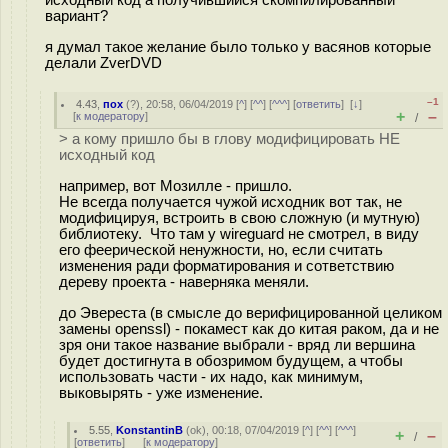
вариант?
я думал такое желание было только у васянов которые
делали ZverDVD
–1
4.43
,
пох
(
?
), 20:58, 06/04/2019 [
^
] [
^^
] [
^^^
] [
ответить
]
[
↓
]
+
–
[
к модератору
]
/
> а кому пришло бы в глову модифицировать НЕ
исходный код
например, вот Мозилле - пришло.
Не всегда получается чужой исходник вот так, не
модифицируя, встроить в свою сложную (и мутную)
библиотеку. Что там у wireguard не смотрел, в виду
его феерической ненужности, но, если считать
изменения ради форматирования и сответствию
дереву проекта - наверняка меняли.
до Эвереста (в смысле до верифицированной целиком
замены openssl) - покамест как до китая раком, да и не
зря они такое название выбрали - вряд ли вершина
будет достигнута в обозримом будущем, а чтобы
использовать части - их надо, как минимум,
выковырять - уже изменение.
5.55
,
KonstantinB
(
ok
), 00:18, 07/04/2019 [
^
] [
^^
] [
^^^
]
+
–
/
[
ответить
]
[
к модератору
]