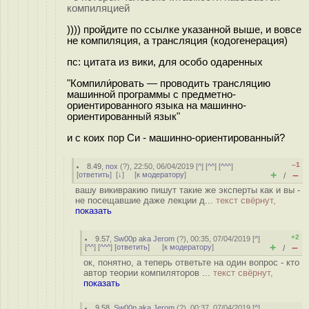
компиляцией
)))) пройдите по ссылке указанной выше, и вовсе
не компиляция, а трансляция (кодогенерация)
пс: цитата из вики, для особо одаренных
"Компили́ровать — проводить трансляцию
машинной программы с предметно-
ориентированного языка на машинно-
ориентированный язык"
и с коих пор Си - машинно-ориентированный?
–1
8.49
,
пох
(
?
), 22:50, 06/04/2019 [
^
] [
^^
] [
^^^
]
+
–
[
ответить
]
[
↓
] [
к модератору
]
/
вашу викивракию пишут такие же эксперты как и вы -
не посещавшие даже лекции д...
текст свёрнут,
показать
+2
9.57
,
Sw00p aka Jerom
(
?
), 00:35, 07/04/2019 [
^
]
+
–
[
^^
] [
^^^
] [
ответить
]
[
к модератору
]
/
ок, понятно, а теперь ответьте на один вопрос - кто
автор теории компиляторов ...
текст свёрнут,
показать
9.58
,
Sw00p aka Jerom
(
?
), 00:37, 07/04/2019 [
^
]