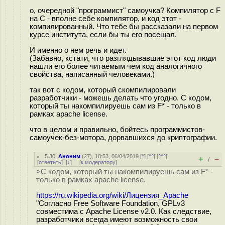
о, очередной "программист" самоучка? Компилятор с F
на C - вполне себе компилятор, и код этот -
компилированный. Что тебе бы рассказали на первом
курсе института, если бы ты его посещал.
И именно о нем речь и идет.
(Забавно, кстати, что разглядывавшие этот код люди
нашли его более читаемым чем код аналогичного
свойства, написанный человеками.)
так вот с кодом, который скомпилировали
разработчики - можешь делать что угодно. С кодом,
который ты накомпилируешь сам из F* - только в
рамках apache license.
что в целом и правильно, бойтесь программистов-
самоучек-без-мотора, дорвавшихся до криптографии.
5.30
,
Аноним
(
27
), 18:53, 06/04/2019 [
^
] [
^^
] [
^^^
]
+
–
/
[
ответить
]
[
↓
] [
к модератору
]
>С кодом, который ты накомпилируешь сам из F* -
только в рамках apache license.
https://ru.wikipedia.org/wiki/Лицензия_Apache
"Согласно Free Software Foundation, GPLv3
совместима с Apache License v2.0. Как следствие,
разработчики всегда имеют возможность свои