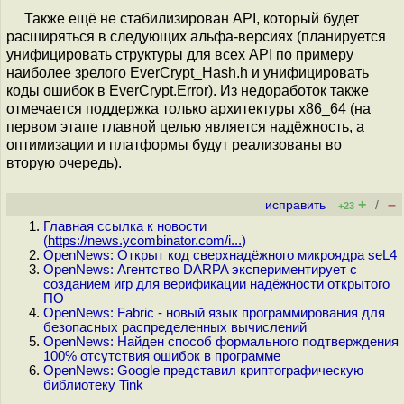
Также ещё не стабилизирован API, который будет
расширяться в следующих альфа-версиях (планируется
унифицировать структуры для всех API по примеру
наиболее зрелого EverCrypt_Hash.h и унифицировать
коды ошибок в EverCrypt.Error). Из недоработок также
отмечается поддержка только архитектуры x86_64 (на
первом этапе главной целью является надёжность, а
оптимизации и платформы будут реализованы во
вторую очередь).
+
–
исправить
/
+23
Главная ссылка к новости
(
https://news.ycombinator.com/i...
)
OpenNews: Открыт код сверхнадёжного микроядра seL4
OpenNews: Агентство DARPA экспериментирует с
созданием игр для верификации надёжности открытого
ПО
OpenNews: Fabric - новый язык программирования для
безопасных распределенных вычислений
OpenNews: Найден способ формального подтверждения
100% отсутствия ошибок в программе
OpenNews: Google представил криптографическую
библиотеку Tink