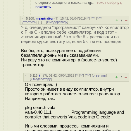
с одного исходного языка на др...
текст свёрнут,
показать
5.100
,
meantraitor
(
?
), 15:42, 08/04/2019 [
^
] [
^^
] [
^^^
]
+
–
/
[
ответить
]
[
↑
] [
к модератору
]
> о, очередной "программист" самоучка? Компилятор
с F на C - вполне себе компилятор, и код этот -
> компилированный. Что тебе бы рассказали на
первом курсе института, если бы ты его посещал.
Вы бы, это, поаккуратнее с подобными
безаппеляционными высказаваниями.
Ни разу это не компилятор, а (source-to-source)
транслятор
6.115
,
t_
(
?
), 01:42, 09/04/2019 [
^
] [
^^
] [
^^^
] [
ответить
]
+
–
/
[
к модератору
]
Он тоже прав. :)
Просто он имеет в виду компилятор, внутри
которого работает source-to-source транслятор.
Например, так:
pkg search vala
vala-0.40.11,1 Programming language and
compiler that converts Vala code into C code
Иными словами, процессы компиляции и
трансляции различаются. Но все они работают