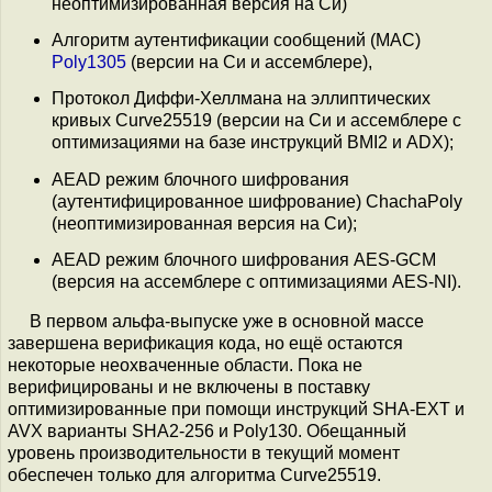
неоптимизированная версия на Си)
Алгоритм аутентификации сообщений (MAC)
Poly1305
(версии на Си и ассемблере),
Протокол Диффи-Хеллмана на эллиптических
кривых Curve25519 (версии на Си и ассемблере с
оптимизациями на базе инструкций BMI2 и ADX);
AEAD режим блочного шифрования
(аутентифицированное шифрование) ChachaPoly
(неоптимизированная версия на Си);
AEAD режим блочного шифрования AES-GCM
(версия на ассемблере с оптимизациями AES-NI).
В первом альфа-выпуске уже в основной массе
завершена верификация кода, но ещё остаются
некоторые неохваченные области. Пока не
верифицированы и не включены в поставку
оптимизированные при помощи инструкций SHA-EXT и
AVX варианты SHA2-256 и Poly130. Обещанный
уровень производительности в текущий момент
обеспечен только для алгоритма Curve25519.