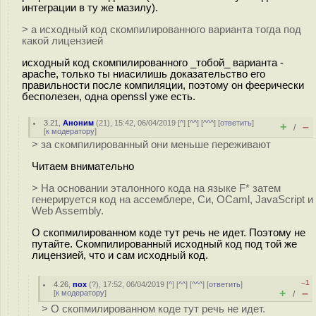
интеграции в ту же мазилу).
> а исходный код скомпилированного варианта тогда под
какой лицензией
исходный код скомпилированного _тобой_ варианта -
apache, только ты ниасилишь доказательство его
правильности после компиляции, поэтому он феерически
бесполезен, одна openssl уже есть.
3.21
,
Аноним
(
21
), 15:42, 06/04/2019 [
^
] [
^^
] [
^^^
] [
ответить
]
+
–
/
[
к модератору
]
> за скомпилированный они меньше переживают
Читаем внимательно
> На основании эталонного кода на языке F* затем
генерируется код на ассемблере, Си, OCaml, JavaScript и
Web Assembly.
О скопмилированном коде тут речь не идет. Поэтому не
путайте. Скомпилированный исходный код под той же
лицензией, что и сам исходный код.
–1
4.26
,
пох
(
?
), 17:52, 06/04/2019 [
^
] [
^^
] [
^^^
] [
ответить
]
+
–
[
к модератору
]
/
> О скопмилированном коде тут речь не идет.