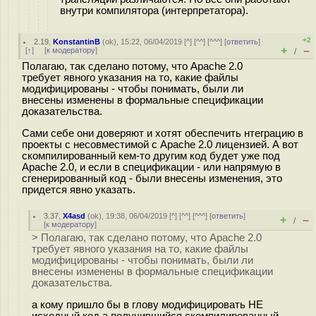
внутри компилятора (интерпретатора).
+2
2.19
,
KonstantinB
(
ok
), 15:22, 06/04/2019 [
^
] [
^^
] [
^^^
] [
ответить
]
+
–
[
↑
] [
к модератору
]
/
Полагаю, так сделано потому, что Apache 2.0
требует явного указания на то, какие файлы
модифицированы - чтобы понимать, были ли
внесены изменены в формальные спецификации
доказательства.
Сами себе они доверяют и хотят обеспечить нтеграцию в
проекты с несовместимой с Apache 2.0 лицензией. А вот
скомпилированный кем-то другим код будет уже под
Apache 2.0, и если в спецификации - или напрямую в
сгенерированный код - были внесены изменения, это
придется явно указать.
3.37
,
X4asd
(
ok
), 19:38, 06/04/2019 [
^
] [
^^
] [
^^^
] [
ответить
]
+
–
/
[
к модератору
]
> Полагаю, так сделано потому, что Apache 2.0
требует явного указания на то, какие файлы
модифицированы - чтобы понимать, были ли
внесены изменены в формальные спецификации
доказательства.
а кому пришло бы в глову модифицировать НЕ
исходный код а получившийся скомпилированный