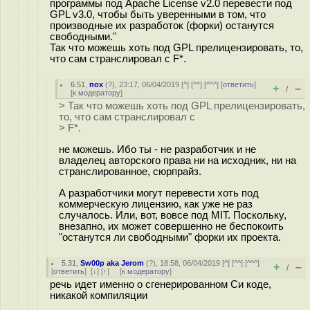
программы под Apache License v2.0 перевести под
GPL v3.0, чтобы быть уверенными в том, что
производные их разработок (форки) останутся
свободными."
Так что можешь хоть под GPL прелицензировать, то,
что сам странслировал с F*.
6.51
,
пох
(
?
), 23:17, 06/04/2019 [
^
] [
^^
] [
^^^
] [
ответить
]
+
–
/
[
к модератору
]
> Так что можешь хоть под GPL прелицензировать,
то, что сам странслировал с
> F*.
не можешь. Ибо ты - не разработчик и не
владелец авторского права ни на исходник, ни на
странслированное, сюрпрайз.
А разработчики могут перевести хоть под
коммерческую лицензию, как уже не раз
случалось. Или, вот, вовсе под MIT. Поскольку,
внезапно, их может совершенно не беспокоить
"останутся ли свободными" форки их проекта.
5.31
,
Sw00p aka Jerom
(
?
), 18:58, 06/04/2019 [
^
] [
^^
] [
^^^
]
+
–
/
[
ответить
]
[
↓
] [
↑
] [
к модератору
]
речь идет именно о сгенерированном Си коде,
никакой компиляции