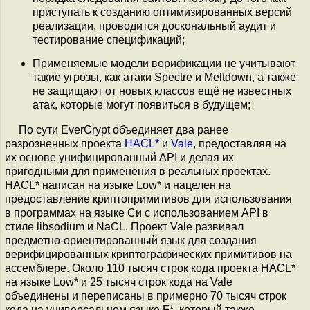
приступать к созданию оптимизированных версий
реализации, проводится доскональный аудит и
тестирование спецификаций;
Применяемые модели верификации не учитывают
такие угрозы, как атаки Spectre и Meltdown, а также
не защищают от новых классов ещё не известных
атак, которые могут появиться в будущем;
По сути EverCrypt объединяет два ранее
разрозненных проекта
HACL*
и
Vale
, предоставляя на
их основе унифицированный API и делая их
пригодными для применения в реальных проектах.
HACL* написан на языке Low* и нацелен на
предоставление криптопримитивов для использования
в программах на языке Си с использованием API в
стиле libsodium и NaCL. Проект Vale развивал
предметно-ориентированный язык для создания
верифицированных криптографических примитивов на
ассемблере. Около 110 тысяч строк кода проекта HACL*
на языке Low* и 25 тысяч строк кода на Vale
объединены и переписаны в примерно 70 тысяч строк
кода на универсальном языке F*, который также