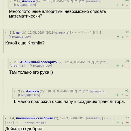
+6
2.47
,
Аноним
(
47
), 21:55, 06/04/2019 [
^
] [
^^
] [
^^^
] [
ответить
]
+
–
[
к модератору
]
/
Многопоточные алгоритмы невозможно описать
математически?
+8
1.3
,
nc
(
ok
), 12:48, 06/04/2019 [
ответить
] [
﹢﹢﹢
] [
· · ·
]
[
↓
] [
↑
]
+
–
[
к модератору
]
/
Какой еще Kremlin?
+5
2.5
,
Анонимный селебрити
(
?
), 12:54, 06/04/2019 [
^
] [
^^
] [
^^^
]
+
–
[
ответить
]
[
к модератору
]
/
Там только его рука :)
+1
3.27
,
Аноним
(
27
), 18:34, 06/04/2019 [
^
] [
^^
] [
^^^
] [
ответить
]
+
–
[
к модератору
]
/
Т. майор приложил свою лапу к созданию транслятора.
+7
1.4
,
Анонимный селебрити
(
?
), 12:53, 06/04/2019 [
ответить
] [
﹢﹢﹢
]
+
–
[
· · ·
]
[
↑
] [
к модератору
]
/
Дейкстра одобряет