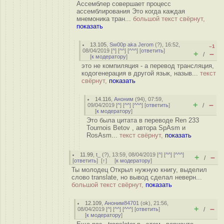
Ассемблер совершает процесс
ассемблирования Это когда каждая
мнемоника тран...
большой текст свёрнут,
показать
13.105
,
Sw00p aka Jerom
(
?
), 16:52,
–1
08/04/2019 [
^
] [
^^
] [
^^^
] [
ответить
]
+
–
/
[
к модератору
]
это не компиляция - а перевод трансляция,
кодогенерация в другой язык, назыв...
текст
свёрнут,
показать
14.116
,
Аноним
(
94
), 07:59,
+
–
09/04/2019 [
^
] [
^^
] [
^^^
] [
ответить
]
/
[
к модератору
]
Это была цитата в переводе Ren 233
Tournois Betov , автора SpAsm и
RosAsm...
текст свёрнут,
показать
11.99
,
t_
(
?
), 13:59, 08/04/2019 [
^
] [
^^
] [
^^^
]
+
–
/
[
ответить
]
[
↑
] [
к модератору
]
Ты молодец Открыл нужную книгу, выделил
слово translate, но вывод сделал неверн...
большой текст свёрнут,
показать
12.109
,
Аноним84701
(
ok
), 21:56,
+
–
08/04/2019 [
^
] [
^^
] [
^^^
] [
ответить
]
/
[
к модератору
]