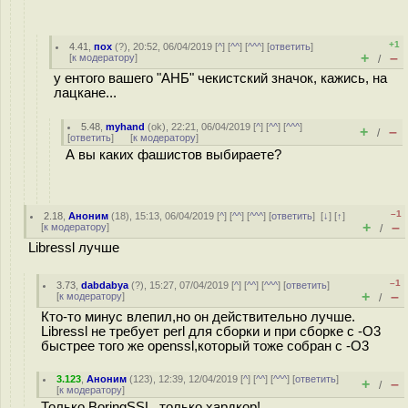
+1
4.41
,
пох
(
?
), 20:52, 06/04/2019 [
^
] [
^^
] [
^^^
] [
ответить
]
+
–
[
к модератору
]
/
у ентого вашего "АНБ" чекистский значок, кажись, на
лацкане...
5.48
,
myhand
(
ok
), 22:21, 06/04/2019 [
^
] [
^^
] [
^^^
]
+
–
/
[
ответить
]
[
к модератору
]
А вы каких фашистов выбираете?
–1
2.18
,
Аноним
(
18
), 15:13, 06/04/2019 [
^
] [
^^
] [
^^^
] [
ответить
]
[
↓
] [
↑
]
+
–
[
к модератору
]
/
Libressl лучше
–1
3.73
,
dabdabya
(
?
), 15:27, 07/04/2019 [
^
] [
^^
] [
^^^
] [
ответить
]
+
–
[
к модератору
]
/
Кто-то минус влепил,но он действительно лучше.
Libressl не требует perl для сборки и при сборке с -O3
быстрее того же openssl,который тоже собран с -O3
3.123
,
Аноним
(
123
), 12:39, 12/04/2019 [
^
] [
^^
] [
^^^
] [
ответить
]
+
–
/
[
к модератору
]
Только BoringSSL, только хардкор!