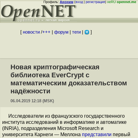
Профиль:
Аноним
(
вход
|
регистрация
)
неRU
opennet.me
[
новости
/
+++
|
форум
|
теги
|
]
Новая криптографическая
библиотека EverCrypt с
математическим доказательством
надёжности
06.04.2019 12:18 (MSK)
Исследователи из французского государственного
института исследований в информатике и автоматике
(INRIA), подразделения Microsoft Research и
университета Карнеги — Меллона
представили
первый