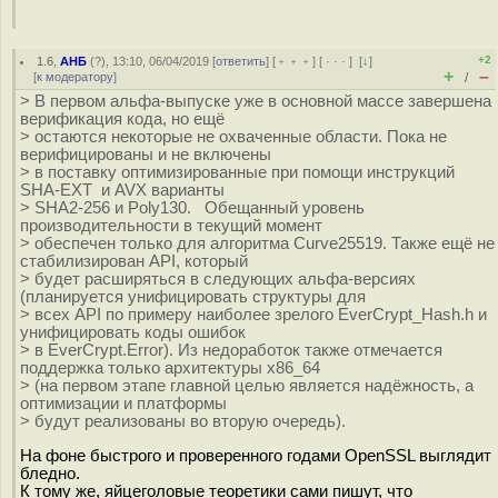
+2
1.6
,
АНБ
(
?
), 13:10, 06/04/2019 [
ответить
] [
﹢﹢﹢
] [
· · ·
]
[
↓
]
+
–
[
к модератору
]
/
> В первом альфа-выпуске уже в основной массе завершена
верификация кода, но ещё
> остаются некоторые не охваченные области. Пока не
верифицированы и не включены
> в поставку оптимизированные при помощи инструкций
SHA-EXT и AVX варианты
> SHA2-256 и Poly130. Обещанный уровень
производительности в текущий момент
> обеспечен только для алгоритма Curve25519. Также ещё не
стабилизирован API, который
> будет расширяться в следующих альфа-версиях
(планируется унифицировать структуры для
> всех API по примеру наиболее зрелого EverCrypt_Hash.h и
унифицировать коды ошибок
> в EverCrypt.Error). Из недоработок также отмечается
поддержка только архитектуры x86_64
> (на первом этапе главной целью является надёжность, а
оптимизации и платформы
> будут реализованы во вторую очередь).
На фоне быстрого и проверенного годами OpenSSL выглядит
бледно.
К тому же, яйцеголовые теоретики сами пишут, что