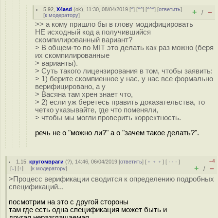
5.92
,
X4asd
(
ok
), 11:30, 08/04/2019 [
^
] [
^^
] [
^^^
] [
ответить
]
+
–
/
[
к модератору
]
>> а кому пришло бы в глову модифицировать
НЕ исходный код а получившийся
скомпилированный вариант?
> В общем-то по MIT это делать как раз можно (беря
их скомпилированные
> варианты).
> Суть такого лицензирования в том, чтобы заявить:
> 1) берите скомпиенное у нас, у нас все формально
верифицировано, а у
> Васяна там хрен знает что,
> 2) если уж беретесь править доказательства, то
четко указывайте, где что поменяли,
> чтобы мы могли проверить корректность.
речь не о "можно ли?" а о "зачем такое делать?".
–4
1.15
,
кругомвраги
(
?
), 14:46, 06/04/2019 [
ответить
] [
﹢﹢﹢
] [
· · ·
]
+
–
[
↓
] [
↑
] [
к модератору
]
/
>Процесс верификации сводится к определению подробных
спецификаций...
посмотрим на это с другой стороны
там где есть одна спецификация может быть и
другая,неразглашаемая.