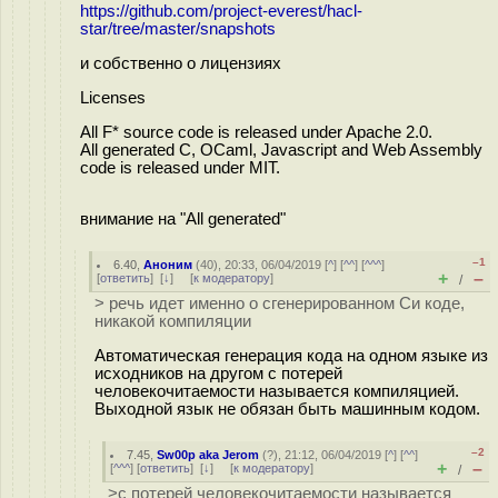
https://github.com/project-everest/hacl-
star/tree/master/snapshots
и собственно о лицензиях
Licenses
All F* source code is released under Apache 2.0.
All generated C, OCaml, Javascript and Web Assembly
code is released under MIT.
внимание на "All generated"
–1
6.40
,
Аноним
(
40
), 20:33, 06/04/2019 [
^
] [
^^
] [
^^^
]
+
–
[
ответить
]
[
↓
] [
к модератору
]
/
> речь идет именно о сгенерированном Си коде,
никакой компиляции
Автоматическая генерация кода на одном языке из
исходников на другом с потерей
человекочитаемости называется компиляцией.
Выходной язык не обязан быть машинным кодом.
–2
7.45
,
Sw00p aka Jerom
(
?
), 21:12, 06/04/2019 [
^
] [
^^
]
+
–
[
^^^
] [
ответить
]
[
↓
] [
к модератору
]
/
>с потерей человекочитаемости называется