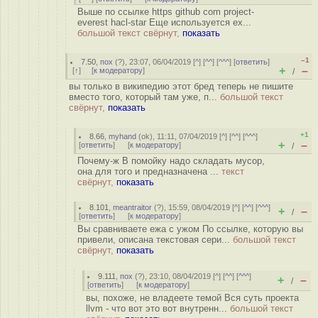
Выше по ссылке https github com project-
everest hacl-star Еще используется ex...
большой текст свёрнут,
показать
–1
7.50
,
пох
(
?
), 23:07, 06/04/2019 [
^
] [
^^
] [
^^^
] [
ответить
]
+
–
[
↑
] [
к модератору
]
/
вы только в википедию этот бред теперь не пишите
вместо того, который там уже, п...
большой текст
свёрнут,
показать
+1
8.66
,
myhand
(
ok
), 11:11, 07/04/2019 [
^
] [
^^
] [
^^^
]
+
–
[
ответить
]
[
к модератору
]
/
Почему-ж В помойку надо складать мусор,
она для того и предназначена ...
текст
свёрнут,
показать
8.101
,
meantraitor
(
?
), 15:59, 08/04/2019 [
^
] [
^^
] [
^^^
]
+
–
/
[
ответить
]
[
к модератору
]
Вы сравниваете ежа с ужом По ссылке, которую вы
привели, описана текстовая сери...
большой текст
свёрнут,
показать
9.111
,
пох
(
?
), 23:10, 08/04/2019 [
^
] [
^^
] [
^^^
]
+
–
/
[
ответить
]
[
к модератору
]
вы, похоже, не владеете темой Вся суть проекта
llvm - что вот это вот внутренн...
большой текст