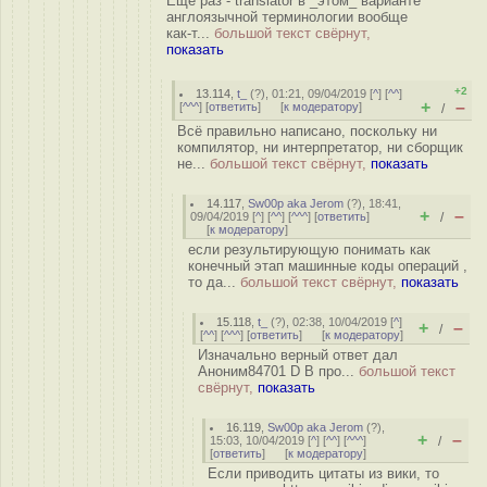
Еще раз - translator в _этом_ варианте
англоязычной терминологии вообще
как-т...
большой текст свёрнут,
показать
+2
13.114
,
t_
(
?
), 01:21, 09/04/2019 [
^
] [
^^
]
+
–
[
^^^
] [
ответить
]
[
к модератору
]
/
Всё правильно написано, поскольку ни
компилятор, ни интерпретатор, ни сборщик
не...
большой текст свёрнут,
показать
14.117
,
Sw00p aka Jerom
(
?
), 18:41,
+
–
09/04/2019 [
^
] [
^^
] [
^^^
] [
ответить
]
/
[
к модератору
]
если результирующую понимать как
конечный этап машинные коды операций ,
то да...
большой текст свёрнут,
показать
15.118
,
t_
(
?
), 02:38, 10/04/2019 [
^
]
+
–
/
[
^^
] [
^^^
] [
ответить
]
[
к модератору
]
Изначально верный ответ дал
Аноним84701 D В про...
большой текст
свёрнут,
показать
16.119
,
Sw00p aka Jerom
(
?
),
+
–
15:03, 10/04/2019 [
^
] [
^^
] [
^^^
]
/
[
ответить
]
[
к модератору
]
Если приводить цитаты из вики, то