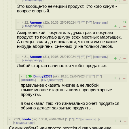
/
Это вообще-то немецкий продукт. Кто кого кинул -
вопрос спорный.
+1
4.22
,
Аноним
(
22
), 20:36, 25/04/2024 [
^
] [
^^
] [
^^^
] [
ответить
]
+
–
[
к модератору
]
/
Американский Покупатель думал раз я покупаю
продукт, то покупаю шкуру всех местных мартышек.
А немцы взяли да и показали, что они им не какие-
нибудь аборигены снежных (и не только) лесов.
4.31
,
Аноним
(
31
), 10:08, 26/04/2024 [
^
] [
^^
] [
^^^
] [
ответить
]
+
–
/
[
к модератору
]
Любой стартап начинается чтобы продаться.
5.39
,
Dmitry22333
(
ok
), 10:18, 29/04/2024 [
^
] [
^^
] [
^^^
]
+
–
/
[
ответить
]
[
к модератору
]
правильнее сказать многие а не любой.
тамже многие стартапы пилят проприетарные
продукты.
я бы сказал так: кто изначально хочет продаться
обычно делает закрытые продукты.
2.33
,
takida
(
ok
), 13:38, 26/04/2024 [
^
] [
^^
] [
^^^
] [
ответить
]
[
↑
]
+
–
/
[
к модератору
]
Самим хабом? или просто nextcloud как хранилише