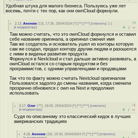
Удобная штука для малого бизнеса. Пользуюсь уже лет
восемь, почти с тех пор, как они ownCloud форкнули.
+1
2.13
,
Аноним
(
13
), 17:35, 25/04/2024 [
^
] [
^^
] [
^^^
] [
ответить
]
[
↓
]
+
–
[
к модератору
]
/
Там можно считать, что это ownCloud форкнулся и оставил
себе название оригинала, а оригинал сменил имя
Там же создатель и основатель ушел из конторы которую
сам же создал, продал контору другим людям и разошелся
с ними в виденье развития продукта
Форкнулся в Nextcloud и стал дальше активно развивать, а
ownCloud остался со старым продуктом и без
программистов, с одними управленцами и продавцами
Так что по факту можно считать Nextcloud оригиналом
Пользовался задолго до смены названия, когда сменили
прозрачно обновился с own на Next и продолжил
использовать
–1
3.17
,
Олег
(
??
), 18:05, 25/04/2024 [
^
] [
^^
] [
^^^
] [
ответить
]
+
–
[
к модератору
]
/
Судя по описанному это классический кидок в лучших
американских традициях
+1
4.19
,
Аноним
(
19
), 19:30, 25/04/2024 [
^
] [
^^
] [
^^^
] [
ответить
]
+
–
[
к модератору
]