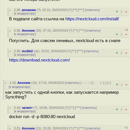
2.29
,
аннаним
(
?
), 02:31, 26/04/2024 [
^
] [
^^
] [
^^^
] [
ответить
]
+
–
/
[
к модератору
]
В подвале сайта ссылка на
https://nextcloud.com/install/
–1
2.30
,
Аноним
(
30
), 07:16, 26/04/2024 [
^
] [
^^
] [
^^^
] [
ответить
]
+
–
[
к модератору
]
/
Погуглить. Для совсем ленивых, nextcloud есть в снапе
2.35
,
mo5ki2
(
ok
), 20:52, 26/04/2024 [
^
] [
^^
] [
^^^
] [
ответить
]
+
–
/
[
к модератору
]
https://download.nextcloud.com/
1.10
,
Аноним
(
10
), 17:24, 25/04/2024 [
ответить
] [
﹢﹢﹢
] [
· · ·
]
[
↓
] [
↑
]
+
–
/
[
к модератору
]
как запустить с одной кнопки, как запускается например
Syncthing?
2.18
,
чатжпт
(
?
), 18:06, 25/04/2024 [
^
] [
^^
] [
^^^
] [
ответить
]
+
–
/
[
к модератору
]
docker run -d -p 8080:80 nextcloud
+1
2.21
,
Аноним
(
21
), 20:26, 25/04/2024 [
^
] [
^^
] [
^^^
] [
ответить
]