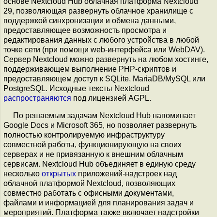
основе Nextcloud Hub облачная платформа Nextcloud
29, позволяющая развернуть облачное хранилище с
поддержкой синхронизации и обмена данными,
предоставляющее возможность просмотра и
редактирования данных с любого устройства в любой
точке сети (при помощи web-интерфейса или WebDAV).
Сервер Nextcloud можно развернуть на любом хостинге,
поддерживающем выполнение PHP-скриптов и
предоставляющем доступ к SQLite, MariaDB/MySQL или
PostgreSQL. Исходные тексты Nextcloud
распространяются
под лицензией AGPL.
По решаемым задачам Nextcloud Hub напоминает
Google Docs и Microsoft 365, но позволяет развернуть
полностью контролируемую инфраструктуру
совместной работы, функционирующую на своих
серверах и не привязанную к внешним облачным
сервисам. Nextcloud Hub объединяет в единую среду
несколько
открытых
приложений-надстроек над
облачной платформой Nextcloud, позволяющих
совместно работать с офисными документами,
файлами и информацией для планирования задач и
мероприятий. Платформа также включает надстройки