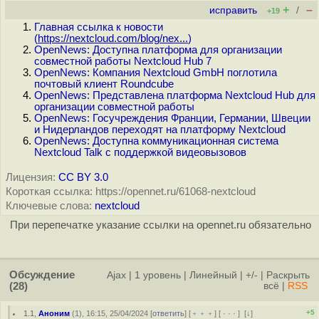
+
–
исправить
/
+19
Главная ссылка к новости
(
https://nextcloud.com/blog/nex...
)
OpenNews: Доступна платформа для организации
совместной работы Nextcloud Hub 7
OpenNews: Компания Nextcloud GmbH поглотила
почтовый клиент Roundcube
OpenNews: Представлена платформа Nextcloud Hub для
организации совместной работы
OpenNews: Госучреждения Франции, Германии, Швеции
и Нидерландов переходят на платформу Nextcloud
OpenNews: Доступна коммуникационная система
Nextcloud Talk с поддержкой видеовызовов
Лицензия:
CC BY 3.0
Короткая ссылка: https://opennet.ru/61068-nextcloud
Ключевые слова:
nextcloud
При перепечатке указание ссылки на opennet.ru обязательно
Обсуждение
Ajax
|
1 уровень
|
Линейный
|
+/-
|
Раскрыть
(28)
всё
|
RSS
+5
1.1
,
Аноним
(
1
), 16:15, 25/04/2024 [
ответить
] [
﹢﹢﹢
] [
· · ·
]
[
↓
]