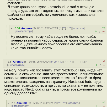
файлов?
Я тоже давно пользуюсь nextcloud но хаб я отрицаю
- всегда удалаю етот аддон т.к. не вижу смысла, и сатвлю
файлы как интерфейс по умолчанию как и завешали
прадеды.
+1
3.36
,
Аноним
(
3
), 03:01, 27/04/2024 [
^
] [
^^
] [
^^^
] [
ответить
]
+
–
[
к модератору
]
/
Ну восемь лет тому хаба вроде не было, но я сабж
именно за полный набор сервисов кроме самих файлов
люблю. Даже немного приспособил его автоматизацию
клиентам инвойсы слать.
–2
1.5
,
Аноним
(
5
), 16:58, 25/04/2024 [
ответить
] [
﹢﹢﹢
] [
· · ·
]
[
↓
] [
↑
]
+
–
[
к модератору
]
/
не могу понять как поставить этот Nextcloud Hub, нигде нет
ссылки на скачивание. или это просто такое нарицательное
название компонентов всех вместе взятых? какой-то бред
маркетологов, заходишь на страничку Nextcloud hub, видишь
описание, возможности, а где ссылка скачать -- не понятно.
надо просто Nextcloud ставить, а потом все компоненты по
одному добавлять?
+4
2.7
,
Аноним
(
7
), 17:05, 25/04/2024 [
^
] [
^^
] [
^^^
] [
ответить
]
+
–
[
к модератору
]
/