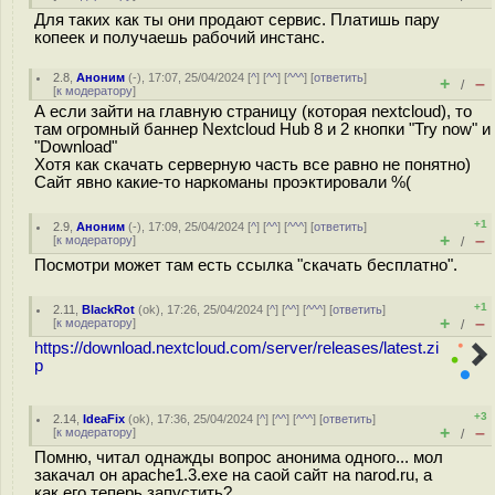
Для таких как ты они продают сервис. Платишь пару
копеек и получаешь рабочий инстанс.
2.8
,
Аноним
(
-
), 17:07, 25/04/2024 [
^
] [
^^
] [
^^^
] [
ответить
]
+
–
/
[
к модератору
]
А если зайти на главную страницу (которая nextcloud), то
там огромный баннер Nextcloud Hub 8 и 2 кнопки "Try now" и
"Download"
Хотя как скачать серверную часть все равно не понятно)
Сайт явно какие-то наркоманы проэктировали %(
+1
2.9
,
Аноним
(
-
), 17:09, 25/04/2024 [
^
] [
^^
] [
^^^
] [
ответить
]
+
–
[
к модератору
]
/
Посмотри может там есть ссылка "скачать бесплатно".
+1
2.11
,
BlackRot
(
ok
), 17:26, 25/04/2024 [
^
] [
^^
] [
^^^
] [
ответить
]
+
–
[
к модератору
]
/
https://download.nextcloud.com/server/releases/latest.zi
p
+3
2.14
,
IdeaFix
(
ok
), 17:36, 25/04/2024 [
^
] [
^^
] [
^^^
] [
ответить
]
+
–
[
к модератору
]
/
Помню, читал однажды вопрос анонима одного... мол
закачал он apache1.3.exe на саой сайт на narod.ru, а
как его теперь запустить?