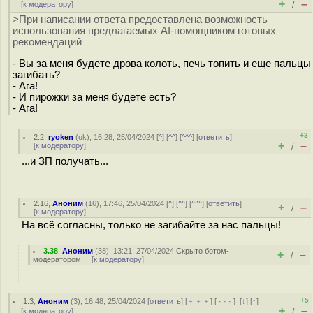
+
–
[
к модератору
]
/
>При написании ответа предоставлена возможность
использования предлагаемых AI-помощником готовых
рекомендаций
- Вы за меня будете дрова колоть, печь топить и еще пальцы
загибать?
- Ага!
- И пирожки за меня будете есть?
- Ага!
+3
2.2
,
ryoken
(
ok
), 16:28, 25/04/2024 [
^
] [
^^
] [
^^^
] [
ответить
]
+
–
[
к модератору
]
/
...и ЗП получать...
2.16
,
Аноним
(
16
), 17:46, 25/04/2024 [
^
] [
^^
] [
^^^
] [
ответить
]
+
–
/
[
к модератору
]
На всё согласны, только не загибайте за нас пальцы!
3.38
,
Аноним
(
38
), 13:21, 27/04/2024
Скрыто ботом-
+
–
/
модератором
[
к модератору
]
+5
1.3
,
Аноним
(
3
), 16:48, 25/04/2024 [
ответить
] [
﹢﹢﹢
] [
· · ·
]
[
↓
] [
↑
]
+
–
[
к модератору
]
/