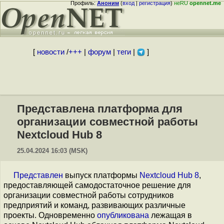
Профиль:
Аноним
(
вход
|
регистрация
)
неRU
opennet.me
[
новости
/
+++
|
форум
|
теги
|
]
Представлена платформа для
организации совместной работы
Nextcloud Hub 8
25.04.2024 16:03 (MSK)
Представлен
выпуск платформы
Nextcloud Hub 8
,
предоставляющей самодостаточное решение для
организации совместной работы сотрудников
предприятий и команд, развивающих различные
проекты. Одновременно
опубликована
лежащая в