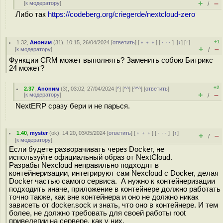
+
–
[
к модератору
]
/
Либо так
https://codeberg.org/criegerde/nextcloud-zero
+1
1.32
,
Аноним
(
31
), 10:15, 26/04/2024 [
ответить
] [
﹢﹢﹢
] [
· · ·
]
[
↓
] [
↑
]
+
–
[
к модератору
]
/
Функции CRM может выполнять? Заменить собою Битрикс
24 может?
+2
2.37
,
Аноним
(
3
), 03:02, 27/04/2024 [
^
] [
^^
] [
^^^
] [
ответить
]
+
–
[
к модератору
]
/
NextERP сразу бери и не парься.
1.40
,
myster
(
ok
), 14:20, 03/05/2024 [
ответить
] [
﹢﹢﹢
] [
· · ·
]
[
↑
]
+
–
/
[
к модератору
]
Если будете разворачивать через Docker, не
используйте официальный образ от NextCloud.
Разрабы Nexcloud неправильно подходят в
контейнеризации, интегрируют сам Nexcloud с Docker, делая
Docker частью самого сервиса. А нужно к контейнеризации
подходить иначе, приложение в контейнере должно работать
точно также, как вне контейнера и оно не должно никак
зависеть от docker.sock и знать, что оно в контейнере. И тем
более, не должно требовать для своей работы root
привелегии на сервере, как у них.