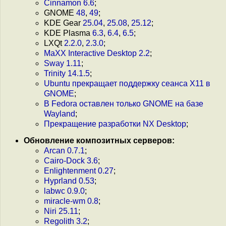
Cinnamon 6.6
;
GNOME
48
,
49
;
KDE Gear
25.04
,
25.08
,
25.12
;
KDE Plasma
6.3
,
6.4
,
6.5
;
LXQt
2.2.0
,
2.3.0
;
MaXX Interactive Desktop 2.2
;
Sway 1.11
;
Trinity 14.1.5
;
Ubuntu прекращает поддержку сеанса X11 в
GNOME
;
В Fedora оставлен только GNOME на базе
Wayland
;
Прекращение разработки NX Desktop
;
Обновление композитных серверов:
Arcan 0.7.1
;
Cairo-Dock 3.6
;
Enlightenment 0.27
;
Hyprland 0.53
;
labwc 0.9.0
;
miracle-wm 0.8
;
Niri 25.11
;
Regolith 3.2
;