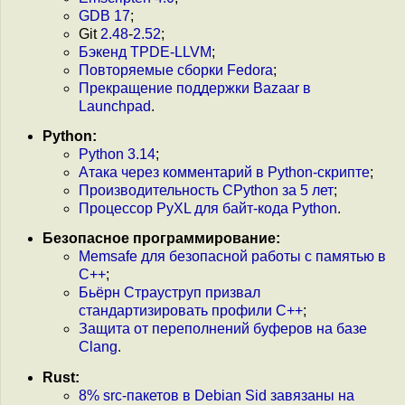
GDB 17
;
Git
2.48
-
2.52
;
Бэкенд TPDE-LLVM
;
Повторяемые сборки Fedora
;
Прекращение поддержки Bazaar в
Launchpad
.
Python:
Python 3.14
;
Атака через комментарий в Python-скрипте
;
Производительность CPython за 5 лет
;
Процессор PyXL для байт-кода Python
.
Безопасное программирование:
Memsafe для безопасной работы с памятью в
С++
;
Бьёрн Страуструп призвал
стандартизировать профили C++
;
Защита от переполнений буферов на базе
Clang
.
Rust:
8% src-пакетов в Debian Sid завязаны на