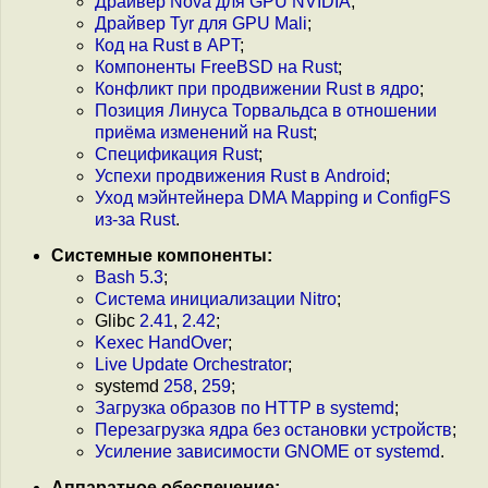
Драйвер Nova для GPU NVIDIA
;
Драйвер Tyr для GPU Mali
;
Код на Rust в APT
;
Компоненты FreeBSD на Rust
;
Конфликт при продвижении Rust в ядро
;
Позиция Линуса Торвальдса в отношении
приёма изменений на Rust
;
Спецификация Rust
;
Успехи продвижения Rust в Android
;
Уход мэйнтейнера DMA Mapping и ConfigFS
из-за Rust
.
Системные компоненты:
Bash 5.3
;
Cистема инициализации Nitro
;
Glibc
2.41
,
2.42
;
Kexec HandOver
;
Live Update Orchestrator
;
systemd
258
,
259
;
Загрузка образов по HTTP в systemd
;
Перезагрузка ядра без остановки устройств
;
Усиление зависимости GNOME от systemd
.
Аппаратное обеспечение: