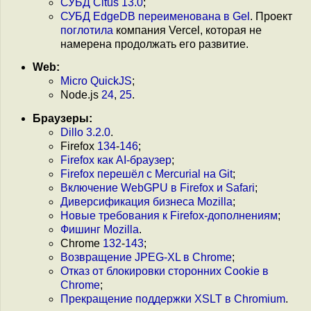
СУБД Citus 13.0
;
СУБД EdgeDB переименована в Gel
. Проект
поглотила
компания Vercel, которая не
намерена продолжать его развитие.
Web:
Micro QuickJS
;
Node.js
24
,
25
.
Браузеры:
Dillo 3.2.0
.
Firefox
134
-
146
;
Firefox как AI-браузер
;
Firefox перешёл с Mercurial на Git
;
Включение WebGPU в Firefox и Safari
;
Диверсификация бизнеса Mozilla
;
Новые требования к Firefox-дополнениям
;
Фишинг Mozilla
.
Chrome
132
-
143
;
Возвращение JPEG-XL в Chrome
;
Отказ от блокировки сторонних Cookie в
Chrome
;
Прекращение поддержки XSLT в Chromium
.