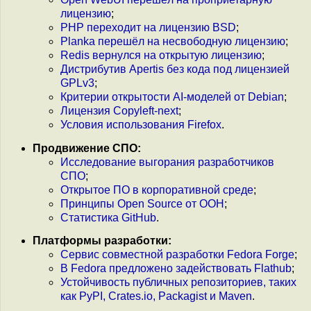
лицензию
;
PHP переходит на лицензию BSD
;
Planka перешёл на несвободную лицензию
;
Redis вернулся на открытую лицензию
;
Дистрибутив Apertis без кода под лицензией
GPLv3
;
Критерии открытости AI-моделей от Debian
;
Лицензия Copyleft-next
;
Условия использования Firefox
.
Продвижение СПО:
Исследование выгорания разработчиков
СПО
;
Открытое ПО в корпоративной среде
;
Принципы Open Source от ООН
;
Статистика GitHub
.
Платформы разработки:
Cервис совместной разработки Fedora Forge
;
В Fedora предложено задействовать Flathub
;
Устойчивость публичных репозиториев, таких
как PyPI, Сrates.io, Packagist и Maven
.