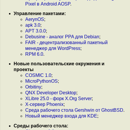
Pixel в Android AOSP
.
Управление пакетами:
AerynOS
;
apk 3.0
;
APT 3.0.0
;
Debusine - аналог PPA для Debian
;
FAIR - децентрализованный пакетный
менеджер для WordPress
;
RPM 6.0
.
Новые пользовательские окружения и
проекты
COSMIC 1.0
;
MicroPythonOS
;
Orbitiny
;
QNX Developer Desktop
;
XLibre 25.0 - форк X.Org Server
;
X-сервер Phoenix
;
Среда рабочего стола Gershwin от GhostBSD
.
Новый менеджер входа для KDE
;
Среды рабочего стола: