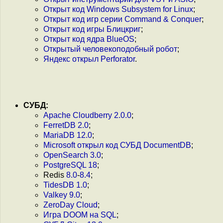
Открыт код Windows Subsystem for Linux
;
Открыт код игр серии Command & Conquer
;
Открыт код игры Блицкриг
;
Открыт код ядра BlueOS
;
Открытый человекоподобный робот
;
Яндекс открыл Perforator
.
СУБД:
Apache Cloudberry 2.0.0
;
FerretDB 2.0
;
MariaDB 12.0
;
Microsoft открыл код СУБД DocumentDB
;
OpenSearch 3.0
;
PostgreSQL 18
;
Redis
8.0
-
8.4
;
TidesDB 1.0
;
Valkey 9.0
;
ZeroDay Cloud
;
Игра DOOM на SQL
;