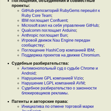
Поглощения, объединения и совместные
проекты:
GitHub-репозиторий RubyGems перешёл к
Ruby Core Team
;
IBM поглощает Confluent
;
Microsoft взял на себя управление GitHub
;
Qualcomm поглощает Arduino
;
Anthropic поглощает Bun
;
Игровой движок Nau Engine передан
сообществу
;
Поглощение HashiCorp компанией IBM
;
Поддержка проектов на движке Chromium
.
Судебные разбирательства:
Антимонопольный суд о судьбе Chrome и
Android
;
Нарушение GPL компанией Vizio
;
Нарушение LGPL компанией AVM
;
Судебное разбирательство о законности
блокировщиков рекламы
.
Патенты и авторские права:
Инициатива по отмене торговой марки