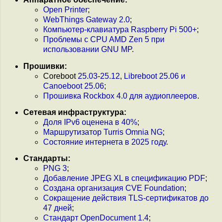
Open Printer
;
WebThings Gateway 2.0
;
Компьютер-клавиатура Raspberry Pi 500+
;
Проблемы с CPU AMD Zen 5 при
использовании GNU MP
.
Прошивки:
Coreboot
25.03
-
25.12
,
Libreboot 25.06 и
Canoeboot 25.06
;
Прошивка Rockbox 4.0 для аудиоплееров
.
Сетевая инфраструктура:
Доля IPv6 оценена в 40%
;
Маршрутизатор Turris Omnia NG
;
Состояние интернета в 2025 году
.
Стандарты:
PNG 3
;
Добавление JPEG XL в спецификацию PDF
;
Создана организация CVE Foundation
;
Сокращение действия TLS-сертификатов до
47 дней
;
Стандарт OpenDocument 1.4
;