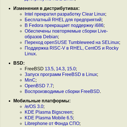
Изменения в дистрибутивах:
Intel прекратил разработку Clear Linux
;
Бесплатный RHEL для предприятий
;
В Fedora прекращает поддержку i686
;
Обеспечены повторяемые сборки Live-
образов Debian
;
Переход openSUSE Tumbleweed на SELinux
;
Поддержка RISC-V в RHEL, CentOS и Rocky
Linux
.
BSD:
FreeBSD
13.5
,
14.3
,
15.0
;
Запуск программ FreeBSD в Linux
;
MinC
;
OpenBSD 7.7
;
Воспроизводимые сборки FreeBSD
.
Мобильные платформы:
/e/OS 3.0
;
KDE Plasma Bigscreen
;
KDE Plasma Mobile 6.5
;
Librephone от Фонда СПО
;