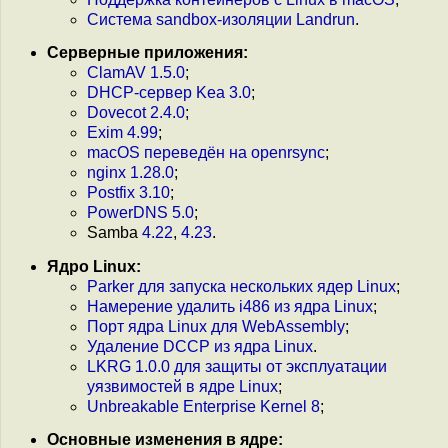
Система sandbox-изоляции Landrun
.
Серверные приложения:
ClamAV 1.5.0
;
DHCP-сервер Kea 3.0
;
Dovecot 2.4.0
;
Exim 4.99
;
macOS переведён на openrsync
;
nginx 1.28.0
;
Postfix 3.10
;
PowerDNS 5.0
;
Samba
4.22
,
4.23
.
Ядро Linux:
Parker для запуска нескольких ядер Linux
;
Намерение удалить i486 из ядра Linux
;
Порт ядра Linux для WebAssembly
;
Удаление DCCP из ядра Linux
.
LKRG 1.0.0 для защиты от эксплуатации
уязвимостей в ядре Linux
;
Unbreakable Enterprise Kernel 8
;
Основные изменения в ядре: