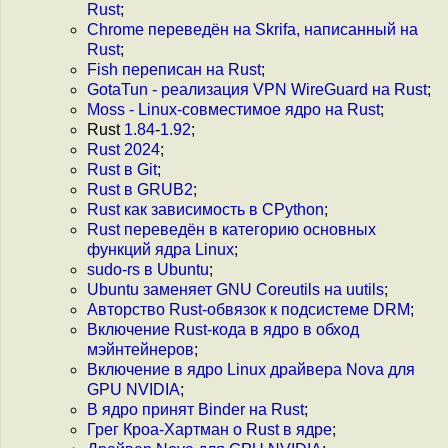
Rust
;
Chrome переведён на Skrifa, написанный на
Rust
;
Fish переписан на Rust
;
GotaTun - реализация VPN WireGuard на Rust
;
Moss - Linux-совместимое ядро на Rust
;
Rust
1.84
-
1.92
;
Rust 2024
;
Rust в Git
;
Rust в GRUB2
;
Rust как зависимость в CPython
;
Rust переведён в категорию основных
функций ядра Linux
;
sudo-rs в Ubuntu
;
Ubuntu заменяет GNU Coreutils на uutils
;
Авторство Rust-обвязок к подсистеме DRM
;
Включение Rust-кода в ядро в обход
мэйнтейнеров
;
Включение в ядро Linux драйвера Nova для
GPU NVIDIA
;
В ядро принят Binder на Rust
;
Грег Кроа-Хартман о Rust в ядре
;