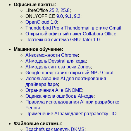
Офисные пакеты:
LibreOffice
25.2
,
25.8
;
ONLYOFFICE
9.0
,
9.1
,
9.2
;
OpenCloud 1.0
;
Thunderbird Pro и Thundermail в стиле Gmail
;
Открытый офисный пакет Collabora Office
;
Платёжная система GNU Taler 1.0
.
Машинное обучение:
AI-возможности Chrome
;
AI-модель Devstral для кода
;
AI-модель синтеза речи Zonos
;
Google представил открытый NPU Coral
;
Использование AI для портирования
драйвера ftape
;
Ограничения AI в GNOME
;
Оценка числа ошибок в AI-коде
;
Правила использования AI при разработке
Fedora
;
Применение AI замедляет разработку ПО
.
Файловые системы:
Bcachefs как модуль DKMS
;