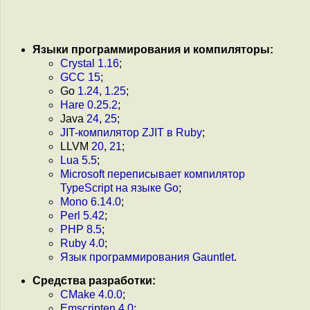
Языки программирования и компиляторы:
Crystal 1.16
;
GCC 15
;
Go
1.24
,
1.25
;
Hare 0.25.2
;
Java
24
,
25
;
JIT-компилятор ZJIT в Ruby
;
LLVM
20
,
21
;
Lua 5.5
;
Microsoft переписывает компилятор
TypeScript на языке Go
;
Mono 6.14.0
;
Perl 5.42
;
PHP 8.5
;
Ruby 4.0
;
Язык программирования Gauntlet
.
Средства разработки:
CMake 4.0.0
;
Emscripten 4.0
;