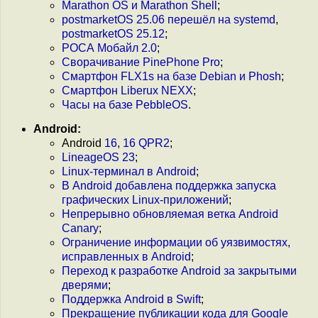
Marathon OS и Marathon Shell
;
postmarketOS 25.06 перешёл на systemd
,
postmarketOS 25.12
;
РОСА Мобайл 2.0
;
Сворачивание PinePhone Pro
;
Смартфон FLX1s на базе Debian и Phosh
;
Смартфон Liberux NEXX
;
Часы на базе PebbleOS
.
Android:
Android
16
,
16 QPR2
;
LineageOS 23
;
Linux-терминал в Android
;
В Android добавлена поддержка запуска
графических Linux-приложений
;
Непрерывно обновляемая ветка Android
Canary
;
Ограничение информации об уязвимостях,
исправленных в Android
;
Переход к разработке Android за закрытыми
дверями
;
Поддержка Android в Swift
;
Прекращение публикации кода для Google