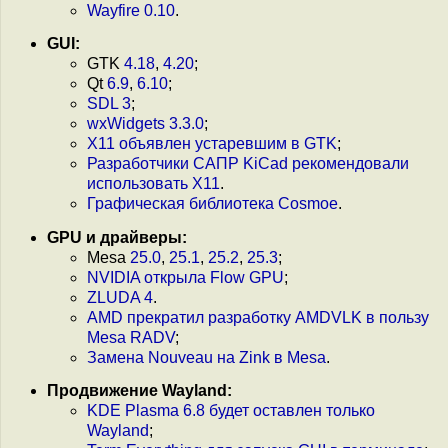
Wayfire 0.10
.
GUI:
GTK
4.18
,
4.20
;
Qt
6.9
,
6.10
;
SDL 3
;
wxWidgets 3.3.0
;
X11 объявлен устаревшим в GTK
;
Разработчики САПР KiCad рекомендовали
использовать X11
.
Графическая библиотека Cosmoe
.
GPU и драйверы:
Mesa
25.0
,
25.1
,
25.2
,
25.3
;
NVIDIA открыла Flow GPU
;
ZLUDA 4
.
AMD прекратил разработку AMDVLK в пользу
Mesa RADV
;
Замена Nouveau на Zink в Mesa
.
Продвижение Wayland:
KDE Plasma 6.8 будет оставлен только
Wayland
;