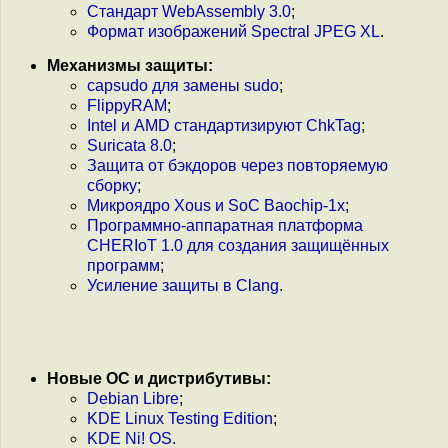
Стандарт WebAssembly 3.0
;
Формат изображений Spectral JPEG XL
.
Механизмы защиты:
capsudo для замены sudo
;
FlippyRAM
;
Intel и AMD стандартизируют ChkTag
;
Suricata 8.0
;
Защита от бэкдоров через повторяемую
сборку
;
Микроядро Xous и SoC Baochip-1x
;
Программно-аппаратная платформа
CHERIoT 1.0 для создания защищённых
программ
;
Усиление защиты в Clang
.
Новые ОС и дистрибутивы:
Debian Libre
;
KDE Linux Testing Edition
;
KDE Ni! OS
.