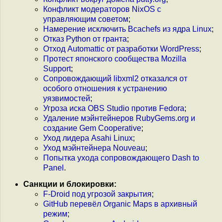
Конфликт модераторов NixOS с
управляющим советом
;
Намерение исключить Bcachefs из ядра Linux
;
Отказ Python от гранта
;
Отход Automattic от разработки WordPress
;
Протест японского сообщества Mozilla
Support
;
Сопровождающий libxml2 отказался от
особого отношения к устранению
уязвимостей
;
Угроза иска OBS Studio против Fedora
;
Удаление мэйнтейнеров RubyGems.org и
создание Gem Cooperative
;
Уход лидера Asahi Linux
;
Уход мэйнтейнера Nouveau
;
Попытка ухода сопровождающего Dash to
Panel
.
Санкции и блокировки:
F-Droid под угрозой закрытия
;
GitHub перевёл Organic Maps в архивный
режим
;