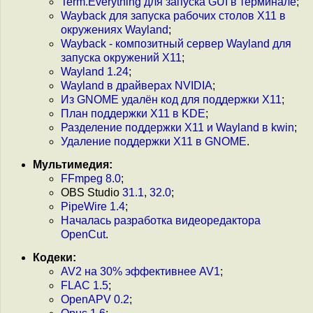
Term.Everything для запуска GUI в терминале
;
Wayback для запуска рабочих столов X11 в
окружениях Wayland
;
Wayback - композитный сервер Wayland для
запуска окружений X11
;
Wayland 1.24
;
Wayland в драйверах NVIDIA
;
Из GNOME удалён код для поддержки X11
;
План поддержки X11 в KDE
;
Разделение поддержки X11 и Wayland в kwin
;
Удаление поддержки X11 в GNOME
.
Мультимедия:
FFmpeg 8.0
;
OBS Studio
31.1
,
32.0
;
PipeWire 1.4
;
Началась разработка видеоредактора
OpenCut
.
Кодеки:
AV2 на 30% эффективнее AV1
;
FLAC 1.5
;
OpenAPV 0.2
;