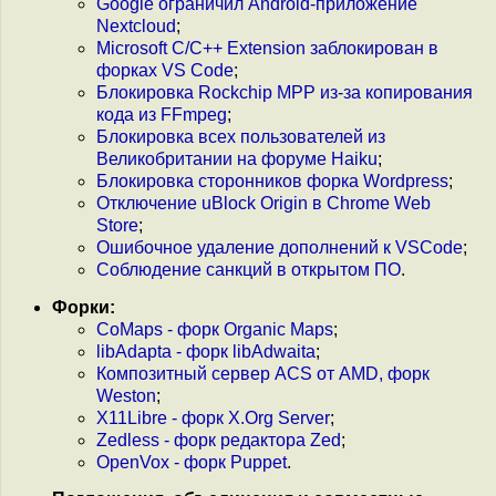
Google ограничил Android-приложение
Nextcloud
;
Microsoft C/C++ Extension заблокирован в
форках VS Code
;
Блокировка Rockchip MPP из-за копирования
кода из FFmpeg
;
Блокировка всех пользователей из
Великобритании на форуме Haiku
;
Блокировка сторонников форка Wordpress
;
Отключение uBlock Origin в Chrome Web
Store
;
Ошибочное удаление дополнений к VSCode
;
Соблюдение санкций в открытом ПО
.
Форки:
CoMaps - форк Organic Maps
;
libAdapta - форк libAdwaita
;
Композитный сервер ACS от AMD, форк
Weston
;
X11Libre - форк X.Org Server
;
Zedless - форк редактора Zed
;
OpenVox - форк Puppet
.