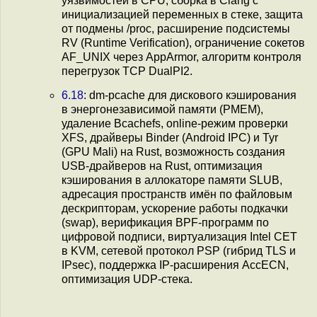
уязвимостей в CPU, сборка в Clang с
инициализацией переменных в стеке, защита
от подмены /proc, расширение подсистемы
RV (Runtime Verification), ограничение сокетов
AF_UNIX через AppArmor, алгоритм контроля
перегрузок TCP DualPI2.
6.18
: dm-pcache для дискового кэширования
в энергонезависимой памяти (PMEM),
удаление Bcachefs, online-режим проверки
XFS, драйверы Binder (Android IPC) и Tyr
(GPU Mali) на Rust, возможность создания
USB-драйверов на Rust, оптимизация
кэширования в аллокаторе памяти SLUB,
адресация пространств имён по файловым
дескрипторам, ускорение работы подкачки
(swap), верификация BPF-программ по
цифровой подписи, виртуализация Intel CET
в KVM, сетевой протокол PSP (гибрид TLS и
IPsec), поддержка IP-расширения AccECN,
оптимизация UDP-стека.