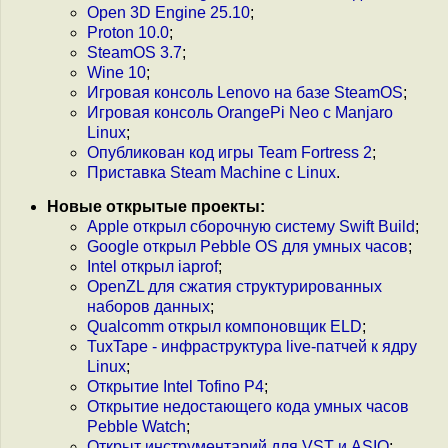
Open 3D Engine 25.10
;
Proton 10.0
;
SteamOS 3.7
;
Wine 10
;
Игровая консоль Lenovo на базе SteamOS
;
Игровая консоль OrangePi Neo с Manjaro
Linux
;
Опубликован код игры Team Fortress 2
;
Приставка Steam Machine с Linux
.
Новые открытые проекты:
Apple открыл сборочную систему Swift Build
;
Google открыл Pebble OS для умных часов
;
Intel открыл iaprof
;
OpenZL для сжатия структурированных
наборов данных
;
Qualcomm открыл компоновщик ELD
;
TuxTape - инфраструктура live-патчей к ядру
Linux
;
Открытие Intel Tofino P4
;
Открытие недостающего кода умных часов
Pebble Watch
;
Открыт инструментарий для VST и ASIO
;