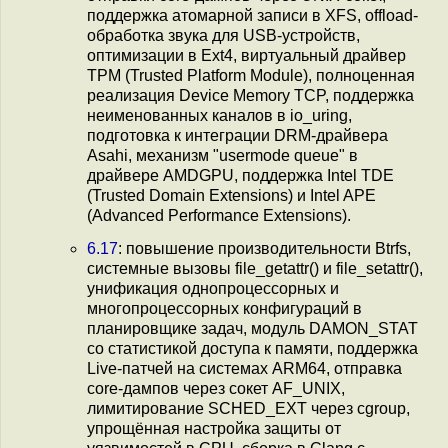
поддержка атомарной записи в XFS, offload-
обработка звука для USB-устройств,
оптимизации в Ext4, виртуальный драйвер
TPM (Trusted Platform Module), полноценная
реализация Device Memory TCP, поддержка
неименованных каналов в io_uring,
подготовка к интеграции DRM-драйвера
Asahi, механизм "usermode queue" в
драйвере AMDGPU, поддержка Intel TDE
(Trusted Domain Extensions) и Intel APE
(Advanced Performance Extensions).
6.17
: повышение производительности Btrfs,
системные вызовы file_getattr() и file_setattr(),
унификация однопроцессорных и
многопроцессорных конфигураций в
планировщике задач, модуль DAMON_STAT
со статистикой доступа к памяти, поддержка
Live-патчей на системах ARM64, отправка
core-дампов через сокет AF_UNIX,
лимитирование SCHED_EXT через cgroup,
упрощённая настройка защиты от