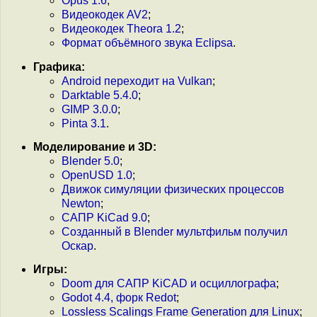
Opus 1.6
;
Видеокодек AV2
;
Видеокодек Theora 1.2
;
Формат объёмного звука Eclipsa
.
Графика:
Android переходит на Vulkan
;
Darktable 5.4.0
;
GIMP 3.0.0
;
Pinta 3.1
.
Моделирование и 3D:
Blender 5.0
;
OpenUSD 1.0
;
Движок симуляции физических процессов
Newton
;
САПР KiCad 9.0
;
Созданный в Blender мультфильм получил
Оскар
.
Игры:
Doom для САПР KiCAD и осциллографа
;
Godot 4.4, форк Redot
;
Lossless Scalings Frame Generation для Linux
;