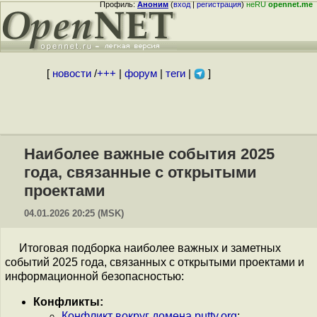
Профиль:
Аноним
(
вход
|
регистрация
)
неRU
opennet.me
[
новости
/
+++
|
форум
|
теги
|
]
Наиболее важные события 2025
года, связанные с открытыми
проектами
04.01.2026 20:25 (MSK)
Итоговая подборка наиболее важных и заметных
событий 2025 года, связанных с открытыми проектами и
информационной безопасностью:
Конфликты:
Конфликт вокруг домена putty.org
;