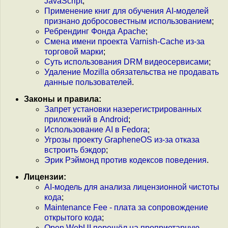
JavaScript
;
Применение книг для обучения AI-моделей
признано добросовестным использованием
;
Ребрендинг Фонда Apache
;
Смена имени проекта Varnish-Cache из-за
торговой марки
;
Суть использования DRM видеосервисами
;
Удаление Mozilla обязательства не продавать
данные пользователей
.
Законы и правила:
Запрет установки назерегистрированных
приложений в Android
;
Использование AI в Fedora
;
Угрозы проекту GrapheneOS из-за отказа
встроить бэкдор
;
Эрик Рэймонд против кодексов поведения
.
Лицензии:
AI-модель для анализа лицензионной чистоты
кода
;
Maintenance Fee - плата за сопровождение
открытого кода
;
Open WebUI перешёл на проприетарную