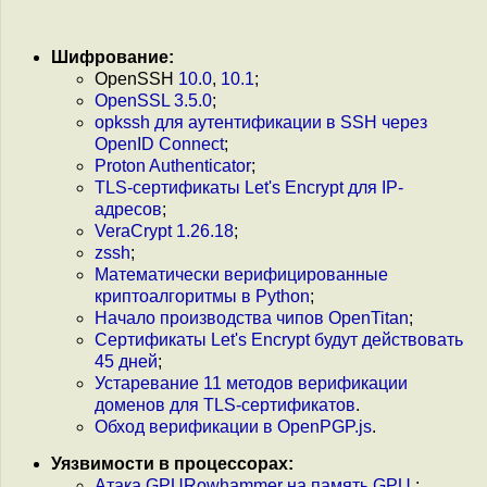
Шифрование:
OpenSSH
10.0
,
10.1
;
OpenSSL 3.5.0
;
opkssh для аутентификации в SSH через
OpenID Connect
;
Proton Authenticator
;
TLS-сертификаты Let's Encrypt для IP-
адресов
;
VeraCrypt 1.26.18
;
zssh
;
Математически верифицированные
криптоалгоритмы в Python
;
Начало производства чипов OpenTitan
;
Сертификаты Let's Encrypt будут действовать
45 дней
;
Устаревание 11 методов верификации
доменов для TLS-сертификатов
.
Обход верификации в OpenPGP.js
.
Уязвимости в процессорах:
Атака GPURowhammer на память GPU
;