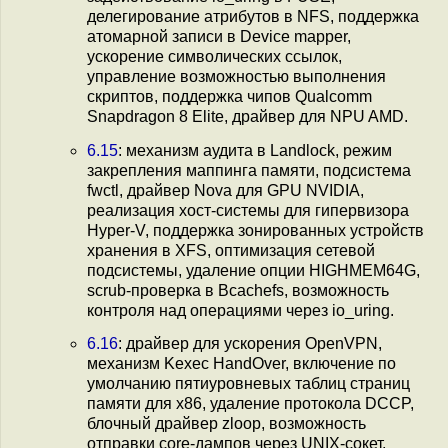
делегирование атрибутов в NFS, поддержка
атомарной записи в Device mapper,
ускорение символических ссылок,
управление возможностью выполнения
скриптов, поддержка чипов Qualcomm
Snapdragon 8 Elite, драйвер для NPU AMD.
6.15
: механизм аудита в Landlock, режим
закрепления маппинга памяти, подсистема
fwctl, драйвер Nova для GPU NVIDIA,
реализация хост-системы для гипервизора
Hyper-V, поддержка зонированных устройств
хранения в XFS, оптимизация сетевой
подсистемы, удаление опции HIGHMEM64G,
scrub-проверка в Bcachefs, возможность
контроля над операциями через io_uring.
6.16
: драйвер для ускорения OpenVPN,
механизм Kexec HandOver, включение по
умолчанию пятиуровневых таблиц страниц
памяти для x86, удаление протокола DCCP,
блочный драйвер zloop, возможность
отправки core-дампов через UNIX-сокет,