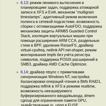
6.13
: режим ленивого вытеснения в
планировщике задач, поддержка атомарной
записи в XFS и Ext4, механизм "multigrain
timestamps", адаптивный режим включения
полинга в сетевой подсистеме, возможность
сборки с оптимизациями AutoFDO, поддержка
механизма защиты ARM65 Guarded Control
Stack, изоляция виртуальных машин при
помощи расширения ARM CCA, раздельные
стеки в BPF, удаление ReiserFS, драйвер
virtual-cpufreq, netlink API net-shaper, режим
монтирования tmpfs без учёта регистра
символов, поддержка POSIX-расширений в
SMB3, драйвер AMD Cache Optimizer.
6.14
: драйвер ntsync c примитивами
синхронизации Windows NT, настройка
балансировки операций чтения в Btrfs RAID1,
поддержка reflink в XFS в режиме realtime,
возможность некэшируемого
буферизированного ввода/вывода, dmem
cgroup для ограничения памяти GPU,
задействование io_uring в FUSE,