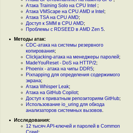
Атака Training Solo на CPU Intel
;
Атака VMScape на CPU AMD и Intel
;
Атака TSA на CPU AMD
;
Доступ к SMM в CPU AMD
;
Проблемы с RDSEED в AMD Zen 5
.
Методы атак:
CDC-атака на системы резервного
копирования
;
Clickjacking-атака на менеджеры паролей
;
MadeYouReset - DoS на HTTP/2
;
Phoenix - атака на чипы DDR5
;
Pixnapping для определения содержимого
экрана
;
Атака Whisper Leak
;
Атака на GitHub Copilot
;
Доступ к приватным репозиториям GitHub
;
Использование io_uring для обхода
анализаторов системных вызовов
.
Исследования:
12 тысяч API-ключей и паролей в Common
Crawl
;