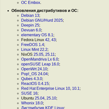
ОС Embox
.
Обновления дистрибутивов и ОС:
Debian 13
;
Debian GNU/Hurd 2025
;
Deepin 25
;
Devuan 6.0
;
elementary OS 8.1
;
Fedora Linux
42
,
43
;
FreeDOS 1.4
;
Linux Mint 22.2
;
NixOS
25.05
,
25.11
;
OpenMandriva Lx 6.0
;
openSUSE Leap 16.0
;
OpenWrt 24.10
;
Pop!_OS 24.04
;
Qubes 4.3.0
;
ReactOS 0.4.15
;
Red Hat Enterprise Linux 10
,
10.1
;
SUSE 16
;
Ubuntu
25.04
,
25.10
;
Whonix 18.0
;
Дистрибутив KDE Linux
;