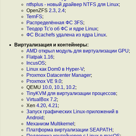
ntfsplus - новый драйвер NTFS для Linux
;
OpenZFS
2.3
,
2.4
;
TernFS
;
Распределённая ФС 3FS
;
Теодор Тс'о об ФС и ядре Linux
;
ФС Bcachefs удалена из ядра Linux
.
Виртуализация и контейнеры:
AMD открыл модуль для виртуализации GPU
;
Flatpak 1.16
;
IncusOS
;
Linux как Dom0 в Hyper-V
;
Proxmox Datacenter Manager
;
Proxmox VE 9.0
;
QEMU
10.0
,
10.1
,
10.2
;
TinyKVM для виртуализации процессов
;
VirtualBox 7.2
;
Xen
4.20
,
4.21
;
Запуск графических Linux-приложений в
Android
;
Механизм Multikernel
;
Платформа виртуализации SEAPATH
;
Поддержка контейнеров с Linux в macOS
;