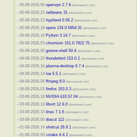
-
06-08-2026,00
openvpn 2.7.6
(distrowatch.com)
-
05-08-2026,22
netbeans 31
(distrowatch.com)
-
05-08-2026,22
hyprland 0.56.2
(distrowatch.com)
-
05-08-2026,19
opera 134.0.5954.31
(distrowatch.com)
-
05-08-2026,18
Python 3.14.7
(distrowatch.com)
-
05-08-2026,03
chromium 151.0.7922.75
(distrowatch.com)
-
05-08-2026,00
gnome-shell 50.4
(distrowatch.com)
-
04-08-2026,20
thunderbird 153.0.2
(distrowatch.com)
-
04-08-2026,16
plasma-desktop 6.7.4
(distrowatch.com)
-
04-08-2026,14
lua 5.5.1
(distrowatch.com)
-
04-08-2026,06
ffmpeg 9.0
(distrowatch.com)
-
04-08-2026,03
firefox 153.0.3
(distrowatch.com)
-
03-08-2026,18
NVIDIA 610.57.04
(distrowatch.com)
-
03-08-2026,16
libvirt 12.6.0
(distrowatch.com)
-
03-08-2026,15
linux 7.1.6
(distrowatch.com)
-
03-08-2026,00
dracut 112
(distrowatch.com)
-
01-08-2026,14
shotcut 26.8.1
(distrowatch.com)
-
01-08-2026,00
cmake 4.4.2
(distrowatch.com)