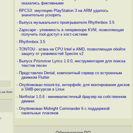
оказались фиктивными
-
RPCS3: эмуляцию PlayStation 3 на ARM удалось
значительно ускорить
-
Выпуск музыкального проигрывателя Rhythmbox 3.5
-
Zapscape - уязвимость в гипервизоре KVM, позволяющая
получить root-доступ к хост-системе
-
Rhythmbox 3.5
-
TONTOU - атака на CPU Intel и AMD, позволяющая обойти
защиту от уязвимостей Spectre v2
-
Выпуск Prismriver Lyrics 1.0.0, инструментария для поиска
текстов песен
-
Представлен Denial, композитный сервер со встроенным
движком Flutter
-
Опубликован mount-tui, интерфейс для монтирования дисков
и SMB-ресурсов в Linux
у на блог
-
Northstar 1.0.6 - минималистичный браузер на собственном
движке
-
Опубликован Midnight Commander 6 c поддержкой
панельных плагинов
u)
Обновление ПО