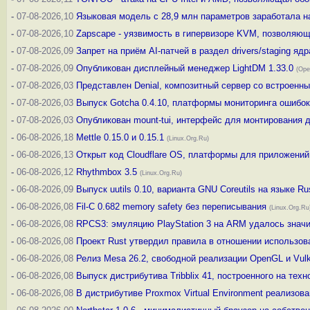
-
07-08-2026,10
Языковая модель с 28,9 млн параметров заработала 
-
07-08-2026,10
Zapscape - уязвимость в гипервизоре KVM, позволяюща
-
07-08-2026,09
Запрет на приём AI-патчей в раздел drivers/staging ядр
-
07-08-2026,09
Опубликован дисплейный менеджер LightDM 1.33.0
(Ope
-
07-08-2026,03
Представлен Denial, композитный сервер со встроенны
-
07-08-2026,03
Выпуск Gotcha 0.4.10, платформы мониторинга ошибок
-
07-08-2026,03
Опубликован mount-tui, интерфейс для монтирования д
-
06-08-2026,18
Mettle 0.15.0 и 0.15.1
(Linux.Org.Ru)
-
06-08-2026,13
Открыт код Cloudflare OS, платформы для приложений
-
06-08-2026,12
Rhythmbox 3.5
(Linux.Org.Ru)
-
06-08-2026,09
Выпуск uutils 0.10, варианта GNU Coreutils на языке Ru
-
06-08-2026,08
Fil-C 0.682 memory safety без переписывания
(Linux.Org.Ru
-
06-08-2026,08
RPCS3: эмуляцию PlayStation 3 на ARM удалось значи
-
06-08-2026,08
Проект Rust утвердил правила в отношении использов
-
06-08-2026,08
Релиз Mesa 26.2, свободной реализации OpenGL и Vul
-
06-08-2026,08
Выпуск дистрибутива Tribblix 41, построенного на техн
-
06-08-2026,08
В дистрибутиве Proxmox Virtual Environment реализо