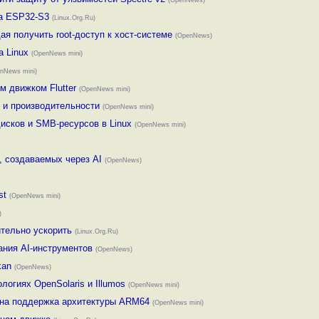
(OpenNews)
на ESP32-S3
(Linux.Org.Ru)
я получить root-доступ к хост-системе
(OpenNews)
а Linux
(OpenNews mini)
nNews mini)
м движком Flutter
(OpenNews mini)
 и производительности
(OpenNews mini)
исков и SMB-ресурсов в Linux
(OpenNews mini)
, создаваемых через AI
(OpenNews)
st
(OpenNews mini)
)
тельно ускорить
(Linux.Org.Ru)
ания AI-инструментов
(OpenNews)
kan
(OpenNews)
ологиях OpenSolaris и Illumos
(OpenNews mini)
вана поддержка архитектуры ARM64
(OpenNews mini)