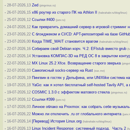
-
28-07-2026,13
Zed
(pingvinus.ru)
-
26-07-2026,15
x86 роутер из старого ПК на Athlon II
(habrahabr.ru/blog/linux)
-
25-07-2026,12
Ссылки #400
(juev.ru)
-
24-07-2026,12
Как превратить домашний сервер в игровой стриминг 
-
23-07-2026,22
С блэкджеком и CI/CD: APT-репозиторий на базе GitHub 
-
23-07-2026,00
Когда TIME_WAIT становится врагом
(habrahabr.ru/blog/linux)
-
22-07-2026,16
Собираем свой Debian корч. Ч.2: EFIstub вместо grub
(h
-
22-07-2026,14
Установка КОМПАС-3D на РЕД ОС 8 в закрытом конту
-
22-07-2026,12
MX Linux 25.2 Xfce. Возвращение старого зверька
(pingvi
-
22-07-2026,03
Самописный socks-сервер на Rust
(eax.me)
-
21-07-2026,19
Пингвин в гостях у Дельфина, или UNIXlike система на 
-
19-07-2026,18
YaGo: как я хотел бесплатный self-hosted Tavily API, а
-
19-07-2026,12
COSMIC 1.3.0 с эффектом матового стекла
(pingvinus.ru)
-
18-07-2026,12
Ссылки #399
(juev.ru)
-
17-07-2026,03
Личное облако на Proxmox: как собрать себе музыкал
-
16-07-2026,22
Можно ли отключить .ru от глобального интернета
(juev.r
-
16-07-2026,14
[Перевод] История Linux.org
(habrahabr.ru/blog/linux)
-
16-07-2026,13
Linux Incident Response: системный подход. Часть 2
(h