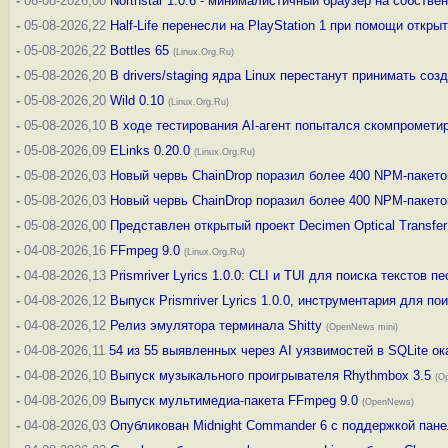
-
06-08-2026,00
Northstar 1.0.6 - минималистичный браузер на собстве
-
05-08-2026,22
Half-Life перенесли на PlayStation 1 при помощи откры
-
05-08-2026,22
Bottles 65
(Linux.Org.Ru)
-
05-08-2026,20
В drivers/staging ядра Linux перестанут принимать со
-
05-08-2026,20
Wild 0.10
(Linux.Org.Ru)
-
05-08-2026,10
В ходе тестирования AI-агент попытался скомпрометир
-
05-08-2026,09
ELinks 0.20.0
(Linux.Org.Ru)
-
05-08-2026,03
Новый червь ChainDrop поразил более 400 NPM-пакето
-
05-08-2026,03
Новый червь ChainDrop поразил более 400 NPM-пакето
-
05-08-2026,00
Представлен открытый проект Decimen Optical Transf
-
04-08-2026,16
FFmpeg 9.0
(Linux.Org.Ru)
-
04-08-2026,13
Prismriver Lyrics 1.0.0: CLI и TUI для поиска текстов пе
-
04-08-2026,12
Выпуск Prismriver Lyrics 1.0.0, инструментария для по
-
04-08-2026,12
Релиз эмулятора терминала Shitty
(OpenNews mini)
-
04-08-2026,11
54 из 55 выявленных через AI уязвимостей в SQLite 
-
04-08-2026,10
Выпуск музыкального проигрывателя Rhythmbox 3.5
(O
-
04-08-2026,09
Выпуск мультимедиа-пакета FFmpeg 9.0
(OpenNews)
-
04-08-2026,03
Опубликован Midnight Commander 6 c поддержкой пан