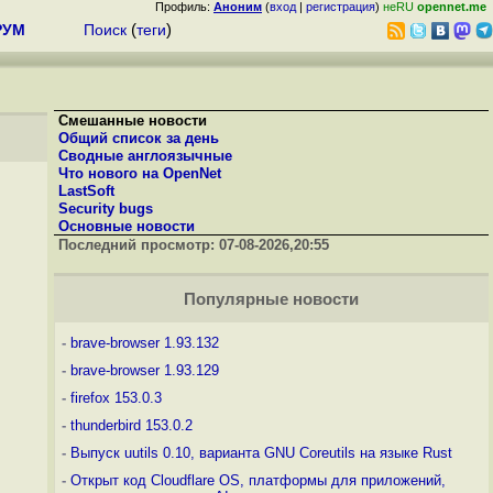
Профиль:
Аноним
(
вход
|
регистрация
)
неRU
opennet.me
РУМ
Поиск
(
теги
)
Смешанные новости
Общий список за день
Сводные англоязычные
Что нового на OpenNet
LastSoft
Security bugs
Основные новости
Последний просмотр:
07-08-2026,20:55
Популярные новости
-
brave-browser 1.93.132
-
brave-browser 1.93.129
-
firefox 153.0.3
-
thunderbird 153.0.2
-
Выпуск uutils 0.10, варианта GNU Coreutils на языке Rust
-
Открыт код Cloudflare OS, платформы для приложений,