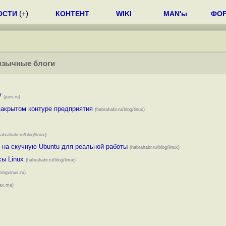
ОСТИ
(
+
)
КОНТЕНТ
WIKI
MAN'ы
ФО
язычные блоги
V
(juev.ru)
закрытом контуре предприятия
(habrahabr.ru/blog/linux)
habrahabr.ru/blog/linux)
я на скучную Ubuntu для реальной работы
(habrahabr.ru/blog/linux)
ы Linux
(habrahabr.ru/blog/linux)
pingvinus.ru)
ax.me)