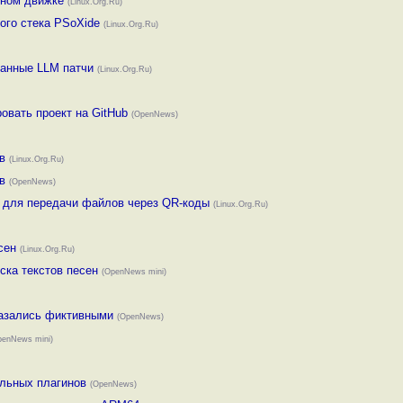
нном движке
(Linux.Org.Ru)
того стека PSoXide
(Linux.Org.Ru)
зданные LLM патчи
(Linux.Org.Ru)
овать проект на GitHub
(OpenNews)
в
(Linux.Org.Ru)
в
(OpenNews)
er для передачи файлов через QR-коды
(Linux.Org.Ru)
сен
(Linux.Org.Ru)
иска текстов песен
(OpenNews mini)
оказались фиктивными
(OpenNews)
penNews mini)
ельных плагинов
(OpenNews)