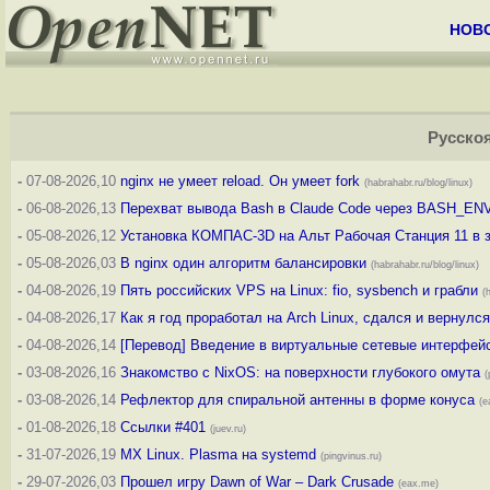
НОВ
Русско
-
07-08-2026,10
nginx не умеет reload. Он умеет fork
(habrahabr.ru/blog/linux)
-
06-08-2026,13
Перехват вывода Bash в Claude Code через BASH_EN
-
05-08-2026,12
Установка КОМПАС-3D на Альт Рабочая Станция 11 в 
-
05-08-2026,03
В nginx один алгоритм балансировки
(habrahabr.ru/blog/linux)
-
04-08-2026,19
Пять российских VPS на Linux: fio, sysbench и грабли
(
-
04-08-2026,17
Как я год проработал на Arch Linux, сдался и вернулс
-
04-08-2026,14
[Перевод] Введение в виртуальные сетевые интерфейс
-
03-08-2026,16
Знакомство с NixOS: на поверхности глубокого омута
(
-
03-08-2026,14
Рефлектор для спиральной антенны в форме конуса
(e
-
01-08-2026,18
Ссылки #401
(juev.ru)
-
31-07-2026,19
MX Linux. Plasma на systemd
(pingvinus.ru)
-
29-07-2026,03
Прошел игру Dawn of War – Dark Crusade
(eax.me)