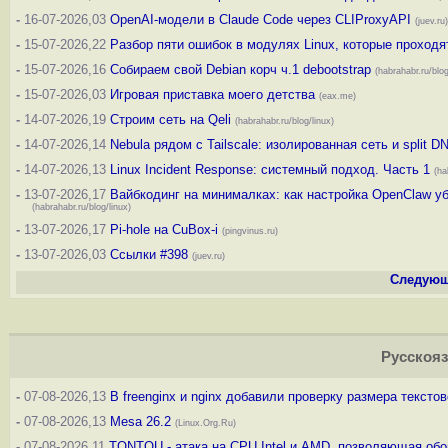
-
16-07-2026,03
OpenAI-модели в Claude Code через CLIProxyAPI
(juev.ru)
-
15-07-2026,22
Разбор пяти ошибок в модулях Linux, которые проходя
-
15-07-2026,16
Собираем свой Debian корч ч.1 debootstrap
(habrahabr.ru/blog
-
15-07-2026,03
Игровая приставка моего детства
(eax.me)
-
14-07-2026,19
Строим сеть на Qeli
(habrahabr.ru/blog/linux)
-
14-07-2026,14
Nebula рядом с Tailscale: изолированная сеть и split D
-
14-07-2026,13
Linux Incident Response: системный подход. Часть 1
(ha
-
13-07-2026,17
Вайбкодинг на минималках: как настройка OpenClaw уб
(habrahabr.ru/blog/linux)
-
13-07-2026,17
Pi-hole на CuBox-i
(pingvinus.ru)
-
13-07-2026,03
Ссылки #398
(juev.ru)
Следующ
Русскоя
-
07-08-2026,13
В freenginx и nginx добавили проверку размера тексто
-
07-08-2026,13
Mesa 26.2
(Linux.Org.Ru)
-
07-08-2026,11
TONTOU - атака на CPU Intel и AMD, позволяющая обой