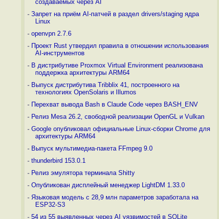
создаваемых через AI
-
Запрет на приём AI-патчей в раздел drivers/staging ядра
Linux
-
openvpn 2.7.6
-
Проект Rust утвердил правила в отношении использования
AI-инструментов
-
В дистрибутиве Proxmox Virtual Environment реализована
поддержка архитектуры ARM64
-
Выпуск дистрибутива Tribblix 41, построенного на
технологиях OpenSolaris и Illumos
-
Перехват вывода Bash в Claude Code через BASH_ENV
-
Релиз Mesa 26.2, свободной реализации OpenGL и Vulkan
-
Google опубликовал официальные Linux-сборки Chrome для
архитектуры ARM64
-
Выпуск мультимедиа-пакета FFmpeg 9.0
-
thunderbird 153.0.1
-
Релиз эмулятора терминала Shitty
-
Опубликован дисплейный менеджер LightDM 1.33.0
-
Языковая модель с 28,9 млн параметров заработала на
ESP32-S3
-
54 из 55 выявленных через AI уязвимостей в SQLite