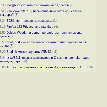
8:36
root@xxx.xxx только с локальных адресов
(2)
0:43
Что хуже &#8212; необновлённый софт или свежие
бекдоры?
(3)
8:34
SCSI: монтирование, проверка.
(2)
2:10
Firefox 152 Privacy as a standard
(4)
2:59
Debian Woody на qemu - не работает горячая смена
дисков
(2)
0:53
wget, curl - не получается скачать файл с пробелами в
имени
(5)
8:20
Starlink может глушить LTE/4G
(11)
7:44
fz &#8211; сборка ассемблера и C без make/cmake, одна
команда, парал
(4)
6:06
TCP-S: шифрование трафика на 4 уровне модели OSI.
(20)