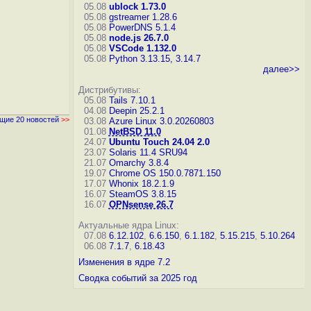
05.08
ublock 1.73.0
05.08
gstreamer 1.28.6
05.08
PowerDNS 5.1.4
05.08
node.js 26.7.0
05.08
VSCode 1.132.0
05.08
Python 3.13.15, 3.14.7
далее>>
Дистрибутивы:
05.08
Tails 7.10.1
04.08
Deepin 25.2.1
щие 20 новостей
>>
03.08
Azure Linux 3.0.20260803
01.08
NetBSD 11.0
24.07
Ubuntu Touch 24.04 2.0
23.07
Solaris 11.4 SRU94
21.07
Omarchy 3.8.4
19.07
Chrome OS 150.0.7871.150
17.07
Whonix 18.2.1.9
16.07
SteamOS 3.8.15
16.07
OPNsense 26.7
Актуальные ядра Linux:
07.08
6.12.102
,
6.6.150
,
6.1.182
,
5.15.215
,
5.10.264
06.08
7.1.7
,
6.18.43
Изменения в ядре 7.2
Сводка событий за 2025 год