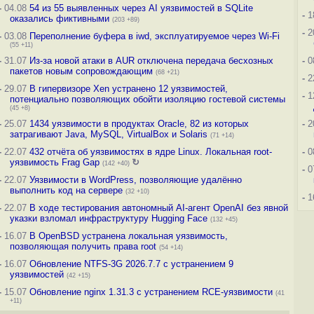
-
04.08
54 из 55 выявленных через AI уязвимостей в SQLite
-
1
оказались фиктивными
(203 +89)
-
2
-
03.08
Переполнение буфера в iwd, эксплуатируемое через Wi-Fi
(55 +11)
-
31.07
Из-за новой атаки в AUR отключена передача бесхозных
-
0
пакетов новым сопровождающим
(68 +21)
-
2
-
29.07
В гипервизоре Xen устранено 12 уязвимостей,
-
1
потенциально позволяющих обойти изоляцию гостевой системы
(45 +8)
-
25.07
1434 уязвимости в продуктах Oracle, 82 из которых
-
2
затрагивают Java, MySQL, VirtualBox и Solaris
(71 +14)
-
22.07
432 отчёта об уязвимостях в ядре Linux. Локальная root-
-
0
уязвимость Frag Gap
↻
(142 +40)
-
0
-
22.07
Уязвимости в WordPress, позволяющие удалённо
выполнить код на сервере
(32 +10)
-
1
-
22.07
В ходе тестирования автономный AI-агент OpenAI без явной
указки взломал инфраструктуру Hugging Face
(132 +45)
-
16.07
В OpenBSD устранена локальная уязвимость,
позволяющая получить права root
(54 +14)
-
16.07
Обновление NTFS-3G 2026.7.7 с устранением 9
уязвимостей
(42 +15)
-
15.07
Обновление nginx 1.31.3 с устранением RCE-уязвимости
(41
+11)