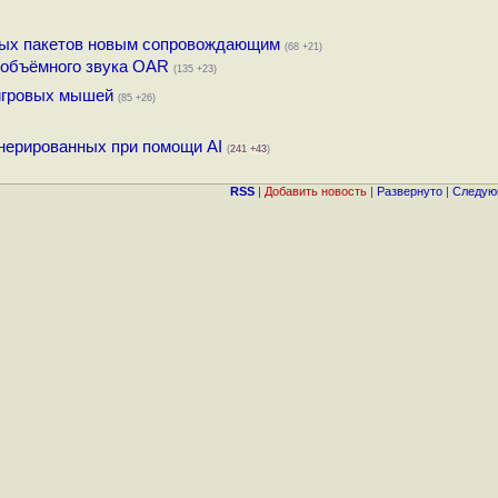
зных пакетов новым сопровождающим
(68 +21)
 объёмного звука OAR
(135 +23)
игровых мышей
(85 +26)
нерированных при помощи AI
(
241
+43
)
RSS
|
Добавить новость
|
Развернуто
|
Следую