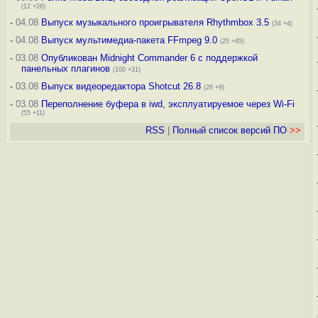
(12 +26)
-
04.08
Выпуск музыкального проигрывателя Rhythmbox 3.5
(34 +4)
-
04.08
Выпуск мультимедиа-пакета FFmpeg 9.0
(25 +45)
-
03.08
Опубликован Midnight Commander 6 c поддержкой
панельных плагинов
(100 +31)
-
03.08
Выпуск видеоредактора Shotcut 26.8
(26 +9)
-
03.08
Переполнение буфера в iwd, эксплуатируемое через Wi-Fi
(55 +11)
RSS
|
Полный список версий ПО
>>