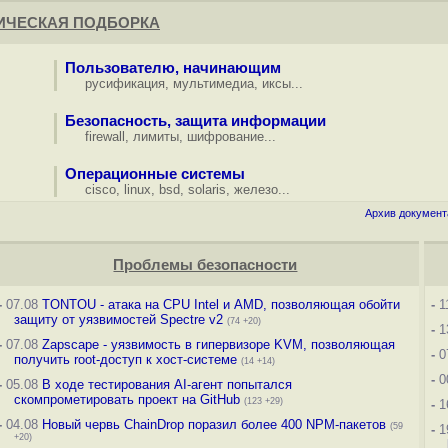
ИЧЕСКАЯ ПОДБОРКА
Пользователю, начинающим
русификация
,
мультимедиа
,
иксы
...
Безопасность, защита информации
firewall
,
лимиты
,
шифрование
...
Операционные системы
cisco
,
linux
,
bsd
,
solaris
,
железо
...
Архив документ
Проблемы безопасности
-
07.08
TONTOU - атака на CPU Intel и AMD, позволяющая обойти
-
1
защиту от уязвимостей Spectre v2
(74 +20)
-
1
-
07.08
Zapscape - уязвимость в гипервизоре KVM, позволяющая
-
0
получить root-доступ к хост-системе
(14 +14)
-
0
-
05.08
В ходе тестирования AI-агент попытался
скомпрометировать проект на GitHub
(123 +29)
-
1
-
04.08
Новый червь ChainDrop поразил более 400 NPM-пакетов
(59
-
1
+20)