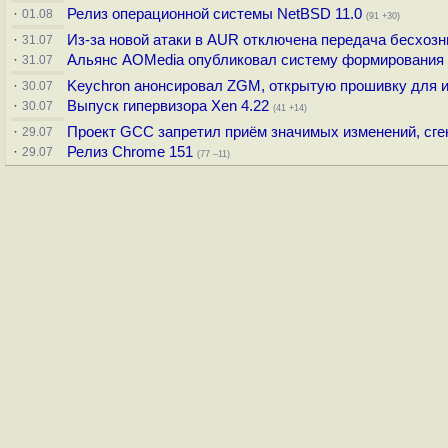
·
Релиз операционной системы NetBSD 11.0
01.08
(91 +30)
·
Из-за новой атаки в AUR отключена передача бесхо
31.07
·
Альянс AOMedia опубликовал систему формирования
31.07
·
Keychron анонсировал ZGM, открытую прошивку для 
30.07
·
Выпуск гипервизора Xen 4.22
30.07
(41 +14)
·
Проект GCC запретил приём значимых изменений, сге
29.07
·
Релиз Chrome 151
29.07
(77 –11)