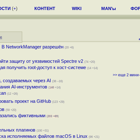
ОСТИ
(
+
)
КОНТЕНТ
WIKI
MAN'ы
ФО
е
. В NetworkManager разрешён
(20 +6)
йти защиту от уязвимостей Spectre v2
(74 +20)
я получить root-доступ к хост-системе
(14 +14)
>> еще 2 мини-
, создаваемых через AI
(36 –16)
ания AI-инструментов
(
140
+14)
lkan
(12 +26)
овать проект на GitHub
(123 +29)
ов
(59 +20)
оказались фиктивными
(
203
+89
)
ельных плагинов
(100 +31)
уска исполняемых файлов macOS в Linux
(96 +21)