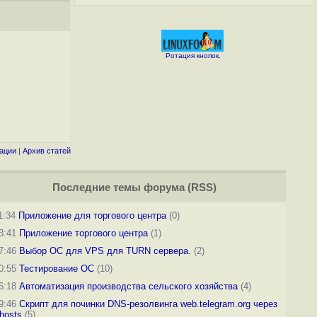
Ротация кнопок.
ации
|
Архив статей
Последние темы
форума
(
RSS
)
1:34
Приложение для торгового центра
(0)
3:41
Приложение торгового центра
(1)
7:46
Выбор ОС для VPS для TURN сервера.
(2)
0:55
Тестирование ОС
(10)
6:18
Автоматизация производства сельского хозяйства
(4)
9:46
Скрипт для починки DNS-резолвинга web.telegram.org через
hosts
(5)