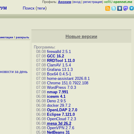
Профиль:
Аноним
(
вход
|
регистрация
)
неRU
opennet.me
РУМ
Поиск
(
теги
)
Новые версии
аннотации
/
раскрыть
Программы:
08.08
firewalld 2.5.1
07.08
GCC 16.2
07.08
RRDTool 1.11.0
07.08
ClamAV 1.5.4
07.08
Grafana 13.1.3
новости за день
07.08
Box64 0.4.5-1
07.08
home-assistant 2026.8.1
07.08
Chrome 151.0.7922.108
07.08
WordPress 7.0.3
07.08
nmap 7.991
06.08
icewm 4.1
06.08
Deno 2.9.5
06.08
docker 29.7.2
06.08
OpenLDAP 2.7.0
06.08
Eclipse 7.121.0
06.08
OpenCloud 7.2.3
06.08
mesa 3d 26.2
05.08
OpenVPN 2.7.6
05.08
NetBeans 31