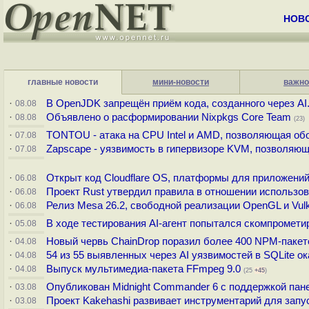
НОВ
главные новости
мини-новости
важно
·
В OpenJDK запрещён приём кода, созданного через AI
08.08
·
Объявлено о расформировании Nixpkgs Core Team
08.08
(23)
·
TONTOU - атака на CPU Intel и AMD, позволяющая обо
07.08
·
Zapscape - уязвимость в гипервизоре KVM, позволяюща
07.08
·
Открыт код Cloudflare OS, платформы для приложений
06.08
·
Проект Rust утвердил правила в отношении использов
06.08
·
Релиз Mesa 26.2, свободной реализации OpenGL и Vu
06.08
·
В ходе тестирования AI-агент попытался скомпрометир
05.08
·
Новый червь ChainDrop поразил более 400 NPM-пакет
04.08
·
54 из 55 выявленных через AI уязвимостей в SQLite 
04.08
·
Выпуск мультимедиа-пакета FFmpeg 9.0
04.08
(25
+45
)
·
Опубликован Midnight Commander 6 c поддержкой пан
03.08
·
Проект Kakehashi развивает инструментарий для зап
03.08