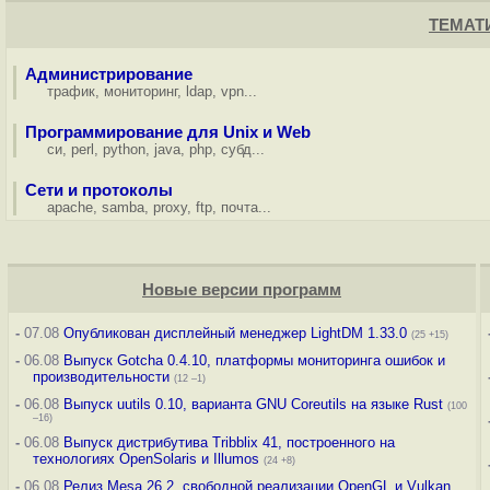
ТЕМАТ
Администрирование
трафик
,
мониторинг
,
ldap
,
vpn
...
Программирование для Unix и Web
си
,
perl
,
python
,
java
,
php
,
субд
...
Сети и протоколы
apache
,
samba
,
proxy
,
ftp
,
почта
...
Новые версии программ
-
07.08
Опубликован дисплейный менеджер LightDM 1.33.0
(25 +15)
-
06.08
Выпуск Gotcha 0.4.10, платформы мониторинга ошибок и
производительности
(12 –1)
-
06.08
Выпуск uutils 0.10, варианта GNU Coreutils на языке Rust
(100
–16)
-
06.08
Выпуск дистрибутива Tribblix 41, построенного на
технологиях OpenSolaris и Illumos
(24 +8)
-
06.08
Релиз Mesa 26.2, свободной реализации OpenGL и Vulkan