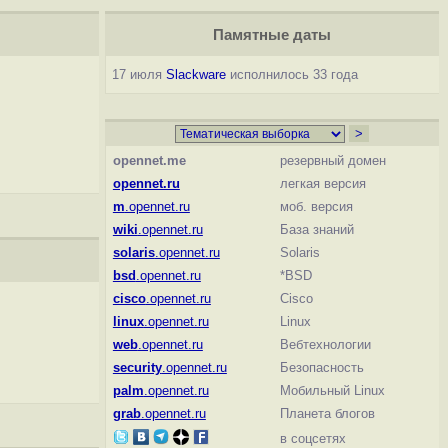
Памятные даты
17 июля
Slackware
исполнилось 33 года
opennet.me
резервный домен
opennet.ru
легкая версия
m
.opennet.ru
моб. версия
wiki
.opennet.ru
База знаний
solaris
.opennet.ru
Solaris
bsd
.opennet.ru
*BSD
cisco
.opennet.ru
Cisco
linux
.opennet.ru
Linux
web
.opennet.ru
Вебтехнологии
security
.opennet.ru
Безопасность
palm
.opennet.ru
Мобильный Linux
grab
.opennet.ru
Планета блогов
в соцсетях