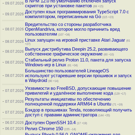
В NPM 12.0 по умолчанию отключён запуск
·
09.07.2026
скриптов при установке пакетов
(69 +15)
Доступен язык программирования TypeScript 7.0 с
·
09.07.2026
компилятором, переписанным на Go
(115 +23)
Вредительство со стороны разработчика
·
OpenMandriva, которое могло причинить вред
08.07.2026
пользователям
(107 +34)
Linux запущен на игровой приставке Atari Jaguar
·
(61
08.07.2026
+27)
Выпуск дистрибутива Deepin 25.2, развивающего
·
08.07.2026
собственное графическое окружение
(60 +10)
Стабильный релиз Proton 11.0, пакета для запуска
·
08.07.2026
Windows-игр в Linux
(61 +34)
Большинство пользователей LineageOS
·
используют устаревшие версии прошивок и запуск
08.07.2026
в Waydroid
(90 +14)
Уязвимости во FreeBSD, допускающие повышение
·
07.07.2026
привилегий и удалённое выполнение кода
(129 +17)
Результаты инициативы по обеспечению
·
07.07.2026
полноценной поддержки ARM64 в Ubuntu
(71 +19)
Бэкдор в прошивках Tenda, позволяющий получить
·
07.07.2026
доступ с правами администратора
(144 +35)
·
Доступен OpenSSH 10.4
06.07.2026
(17 +19)
·
Релиз Chrome 150
06.07.2026
(155 –14)
Выпуск Phosh 0.56.0, GNOME-окружения для