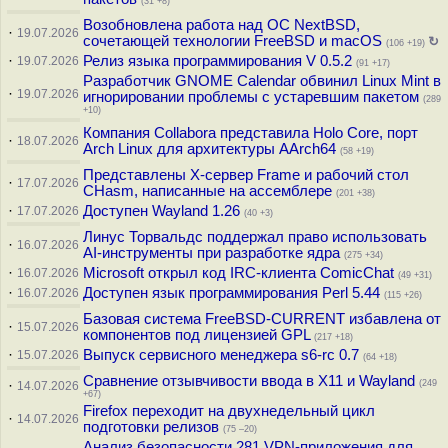
(31 +8)
Возобновлена работа над ОС NextBSD,
·
19.07.2026
сочетающей технологии FreeBSD и macOS
↻
(106 +19)
·
Релиз языка программирования V 0.5.2
19.07.2026
(91 +17)
Разработчик GNOME Calendar обвинил Linux Mint в
·
19.07.2026
игнорировании проблемы с устаревшим пакетом
(289
+10)
Компания Collabora представила Holo Core, порт
·
18.07.2026
Arch Linux для архитектуры AArch64
(58 +19)
Представлены X-сервер Frame и рабочий стол
·
17.07.2026
CHasm, написанные на ассемблере
(201 +38)
·
Доступен Wayland 1.26
17.07.2026
(40 +3)
Линус Торвальдс поддержал право использовать
·
16.07.2026
AI-инструменты при разработке ядра
(275 +34)
·
Microsoft открыл код IRC-клиента ComicChat
16.07.2026
(49 +31)
·
Доступен язык программирования Perl 5.44
16.07.2026
(115 +26)
Базовая система FreeBSD-CURRENT избавлена от
·
15.07.2026
компонентов под лицензией GPL
(217 +18)
·
Выпуск сервисного менеджера s6-rc 0.7
15.07.2026
(64 +18)
Сравнение отзывчивости ввода в X11 и Wayland
·
(249
14.07.2026
+67)
Firefox переходит на двухнедельный цикл
·
14.07.2026
подготовки релизов
(75 –20)
Анализ безопасности 281 VPN-приложения для