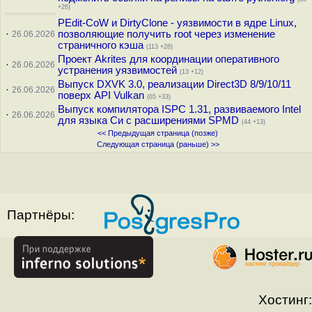
+26)
PEdit-CoW и DirtyClone - уязвимости в ядре Linux,
·
позволяющие получить root через изменение
26.06.2026
страничного кэша
(113 +28)
Проект Akrites для координации оперативного
·
26.06.2026
устранения уязвимостей
(13 +12)
Выпуск DXVK 3.0, реализации Direct3D 8/9/10/11
·
26.06.2026
поверх API Vulkan
(65 +33)
Выпуск компилятора ISPC 1.31, развиваемого Intel
·
26.06.2026
для языка Си с расширениями SPMD
(44 +13)
<< Предыдущая страница (позже)
Следующая страница (раньше) >>
Партнёры:
Хостинг: