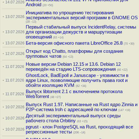
·
14.07.2026
Android
(20 +50)
Инициатива по упрощению тестирования
·
13.07.2026
экспериментальных версий программ в GNOME OS
(28 –13)
Первый стабильный выпуск IncidentRelay, системы
·
для организации дежурств и маршрутизации
13.07.2026
оповещений
(83 +14)
·
Бета-версия офисного пакета LibreOffice 26.8
13.07.2026
(70 +30)
Открыт код Chatto, платформы для создания
·
12.07.2026
групповых чатов
(64 +13)
Новые версии Debian 12.15 и 13.6. Debian 12
·
11.07.2026
переведён на стадию LTS-сопровождения
(60 +22)
GhostLock, BadEpoll и Januscape - уязвимости в
·
ядре Linux, позволяющие получить права root и
11.07.2026
обойти изоляцию KVM
(82 +34)
Выпуск libtorrent 2.1 с включением протокола
·
11.07.2026
WebTorrent
(48 +27)
Выпуск Rust 1.97. Написанные на Rust ядро Zinnia и
·
10.07.2026
P2P-система Iroh с адресацией по ключам
(147 +19)
Десятый экспериментальный выпуск среды
·
10.07.2026
рабочего стола Orbitiny
(63 +15)
pgrust - клон PostgreSQL на Rust, проходящий все
·
10.07.2026
регрессионные тесты
(206 –14)