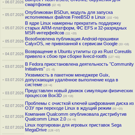
·
06.07.2026
смартфонов
(22 +6)
Опубликован BSDun, модуль для запуска
·
05.07.2026
исполняемых файлов FreeBSD в Linux
(102 +54)
В ядре Linux намерены прекратить поддержку
·
старых ARM-платформ, ФС EFS и 32-разрядных
05.07.2026
MSR-интерфейсов
(111 +20)
Возобновлена публикация Android-прошивки
·
05.07.2026
CalyxOS, не привязанной к сервисам Google
(33 +16)
Возвращение в Ubuntu утилиты cp из Rust Coreutils
·
04.07.2026
привело к сбою при сборке livecd-rootfs
(127 +41)
В Fedora приостановлена деятельность "Community
·
03.07.2026
Initiatives"
(21 –8)
Уязвимость в пакетном менеджере Guix,
·
допускающая удалённое выполнение кода в
03.07.2026
системе
(18 +4)
Представлен новый движок симуляции физических
·
03.07.2026
процессов Box3D
(28 +16)
Проблемы с очисткой ключей шифрования диска из
·
02.07.2026
ОЗУ при переходе Linux в ждущий режим
(83 +20)
Компания Qualcomm опубликовала дистрибутив
·
02.07.2026
Qualcomm Linux 2.0
(34 +9)
Linux портирован для игровых приставок Sega
·
02.07.2026
MegaDrive
(128 +37)