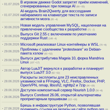
В игровом движке Godot запретят приём изменений,
·
01.07.2026
сгенерированных при помощи AI
(69 +35)
AI-модель Brain2Qwerty для воссоздания
·
набираемого на клавиатуре текста по записи
01.07.2026
активности мозга
(95 –4)
Новая модель управления MySQL, нацеленная на
·
30.06.2026
привлечение сообщества к разработке
(71 –2)
Выпуск Git 2.55 c включением по умолчанию
·
30.06.2026
поддержки Rust
(148 –4)
·
Microsoft реализовал Linux-контейнеры в WSL
29.06.2026
(70 +8)
Проблемы с удалением "protestware" из Debian-
·
29.06.2026
пакета xsnow
(93 +52)
Выпуск дистрибутива Mageia 10, форка Mandriva
·
29.06.2026
Linux
(107 +17)
Автор LuaJIT вернулся к разработке и планирует
·
28.06.2026
выпуск LuaJIT 3.0
(82 +32)
Раскрыты эксплоиты для 23 неисправленных
·
уязвимостей в FFmpeg, VLC, Firefox, Docker, PHP,
28.06.2026
OpenVPN, nmap, libssh2, nghttp2 и 7zip
(96 +26)
·
Доступен композитный сервер Nourish 1.0.0
28.06.2026
(56 +8)
Выпуск Coreboot 26.06, открытой альтернативы
·
28.06.2026
проприетарным прошивкам
(115 +18)
Брешь в инфраструктуре Python, позволявшая
·
27.06.2026
подменить ссылки на релизы на сайте python.org
(35