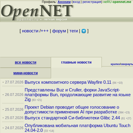
Профиль:
Аноним
(
вход
|
регистрация
)
неRU
opennet.me
[
новости
/
+++
|
форум
|
теги
|
]
все новости
главные новости
кратко
/
свернут
мини-новости
·
Выпуск композитного сервера Wayfire 0.11
27.07.2026
(84 +10)
Представлены Buz и Cruller, форки JavaScript-
·
платформы Bun, продолжающие развитие на языке
26.07.2026
Zig
(83 +21)
Проект Debian проводит общее голосование о
·
25.07.2026
допустимости применения AI при разработке
(394 +23)
·
Выпуск стандартной Си-библиотеки Glibc 2.44
25.07.2026
(61 +27)
Опубликована мобильная платформа Ubuntu Touch
·
24.07.2026
24.04-2.0
(33 +14)