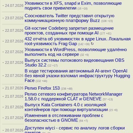
Уязвимости в XFS, snapd и Exim, позволяющие
·
24.07.2026
поднять свои привилегии
(16 +18)
Сооснователь Twitter представил открытую
·
23.07.2026
коммуникационную платформу Buzz
(108 +15)
Git-хостинг Codeberg запретил размещение
·
22.07.2026
проектов, созданных при помощи AI
(177 +41)
432 отчёта об уязвимостях в ядре Linux. Локальная
·
22.07.2026
root-уязвимость Frag Gap
↻
(142 +39)
Уязвимости в WordPress, позволяющие удалённо
·
22.07.2026
выполнить код на сервере
(32 +9)
Выпуск системы потокового видеовещания OBS
·
22.07.2026
Studio 32.2
(12 +17)
В ходе тестирования автономный AI-агент OpenAI
·
без явной указки взломал инфраструктуру Hugging
22.07.2026
Face
(132 +44)
·
Релиз Firefox 153
21.07.2026
(156 +48)
Релиз сетевого конфигуратора NetworkManager
·
21.07.2026
1.58.0 с поддержкой CLAT и GENEVE
(57 +13)
Выпуск Kata Containers 4.0 с изоляцией
·
21.07.2026
контейнеров при помощи виртуализации
(15 +6)
Изменения в отслеживании проблем с
·
21.07.2026
безопасностью в GNOME
(64 +7)
Доступен wiyci - сервис по анализу логов сборки
·
20.07.2026
пакетов