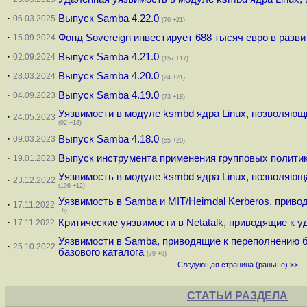
·
Выпуск Samba 4.22.0
06.03.2025
(76 +21)
·
Фонд Sovereign инвестирует 688 тысяч евро в разв
15.09.2024
·
Выпуск Samba 4.21.0
02.09.2024
(157 +17)
·
Выпуск Samba 4.20.0
28.03.2024
(24 +21)
·
Выпуск Samba 4.19.0
04.09.2023
(73 +18)
Уязвимости в модуле ksmbd ядра Linux, позволяющ
·
24.05.2023
(92 +18)
·
Выпуск Samba 4.18.0
09.03.2023
(55 +20)
·
Выпуск инструмента применения групповых политик 
19.01.2023
Уязвимость в модуле ksmbd ядра Linux, позволяющ
·
23.12.2022
(196 +12)
Уязвимость в Samba и MIT/Heimdal Kerberos, прив
·
17.11.2022
+6)
·
Критические уязвимости в Netatalk, приводящие к
17.11.2022
Уязвимости в Samba, приводящие к переполнению б
·
25.10.2022
базового каталога
(79 +9)
Следующая страница (раньше) >>
СТАТЬИ РАЗДЕЛА