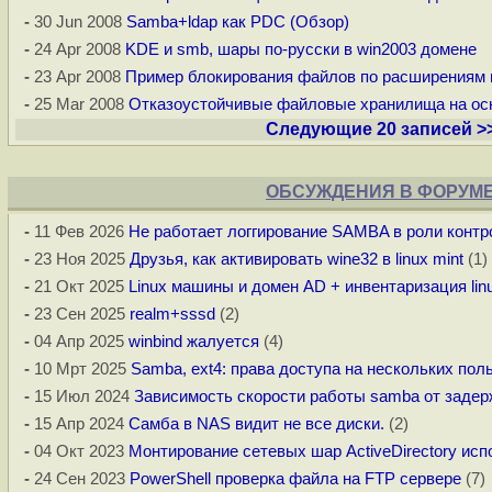
-
30 Jun 2008
Samba+ldap как PDC (Обзор)
-
24 Apr 2008
KDE и smb, шары по-русски в win2003 домене
-
23 Apr 2008
Пример блокирования файлов по расширениям 
-
25 Mar 2008
Отказоустойчивые файловые хранилища на о
Следующие 20 записей >
ОБСУЖДЕНИЯ В ФОРУМ
-
11 Фев 2026
Не работает логгирование SAMBA в роли контр
-
23 Ноя 2025
Друзья, как активировать wine32 в linux mint
(1)
-
21 Окт 2025
Linux машины и домен AD + инвентаризация li
-
23 Сен 2025
realm+sssd
(2)
-
04 Апр 2025
winbind жалуется
(4)
-
10 Мрт 2025
Samba, ext4: права доступа на нескольких пол
-
15 Июл 2024
Зависимость скорости работы samba от задер
-
15 Апр 2024
Самба в NAS видит не все диски.
(2)
-
04 Окт 2023
Монтирование сетевых шар ActiveDirectory исп
-
24 Сен 2023
PowerShell проверка файла на FTP сервере
(7)