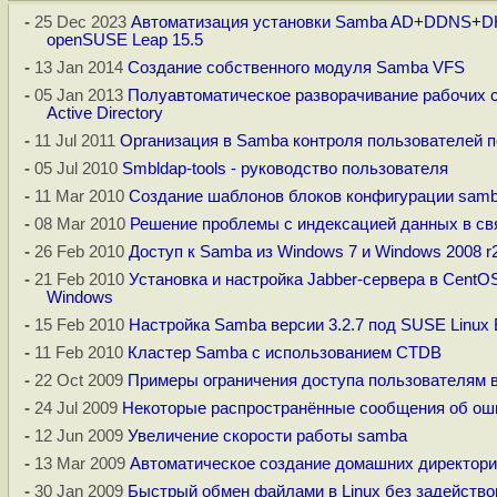
-
25 Dec 2023
Автоматизация установки Samba AD+DDNS+DH
openSUSE Leap 15.5
-
13 Jan 2014
Создание собственного модуля Samba VFS
-
05 Jan 2013
Полуавтоматическое разворачивание рабочих 
Active Directory
-
11 Jul 2011
Организация в Samba контроля пользователей п
-
05 Jul 2010
Smbldap-tools - руководство пользователя
-
11 Mar 2010
Создание шаблонов блоков конфигурации samb
-
08 Mar 2010
Решение проблемы с индексацией данных в св
-
26 Feb 2010
Доступ к Samba из Windows 7 и Windows 2008 r
-
21 Feb 2010
Установка и настройка Jabber-сервера в CentOS
Windows
-
15 Feb 2010
Настройка Samba версии 3.2.7 под SUSE Linux E
-
11 Feb 2010
Кластер Samba с использованием CTDB
-
22 Oct 2009
Примеры ограничения доступа пользователям 
-
24 Jul 2009
Некоторые распространённые сообщения об ош
-
12 Jun 2009
Увеличение скорости работы samba
-
13 Mar 2009
Автоматическое создание домашних директори
-
30 Jan 2009
Быстрый обмен файлами в Linux без задействова