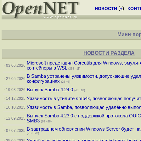
(
)
НОВОСТИ
+
КОНТ
Мини-пор
НОВОСТИ РАЗДЕЛА
Microsoft представил Coreutils для Windows, эмулятор
·
03.06.2026
контейнеры в WSL
(238 –11)
В Samba устранены уязвимости, допускающие удал
·
27.05.2026
конфигурациях
(25 +3)
·
Выпуск Samba 4.24.0
19.03.2026
(48 +18)
·
Уязвимость в утилите smb4k, позволяющая получит
14.12.2025
·
Уязвимость в Samba, позволяющая удалённо выпол
16.10.2025
Выпуск Samba 4.23.0 с поддержкой протокола QUIC
·
12.09.2025
SMB3
(88 +28)
В завтрашнем обновлении Windows Server будет н
·
07.07.2025
(219 +28)
·
Удалённая уязвимость в модуле ksmbd ядра Linux,
25.05.2025