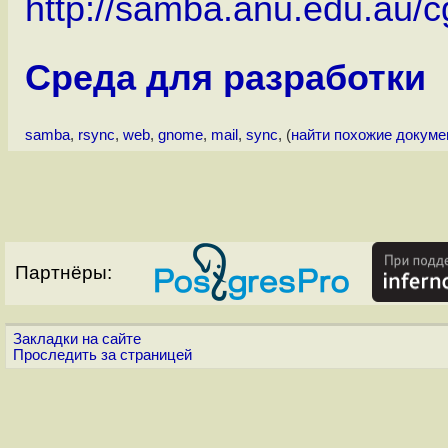
http://samba.anu.edu.au/cgi
Среда для разработки
samba
,
rsync
,
web
,
gnome
,
mail
,
sync
, (
найти похожие докум
Партнёры:
Закладки на сайте
Проследить за страницей