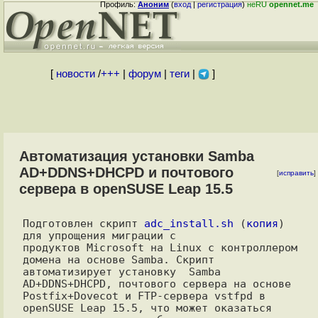
Профиль:
Аноним
(
вход
|
регистрация
)
неRU
opennet.me
[
новости
/
+++
|
форум
|
теги
|
]
Автоматизация установки Samba
AD+DDNS+DHCPD и почтового
[
исправить
]
сервера в openSUSE Leap 15.5
Подготовлен скрипт 
adc_install.sh
 (
копия
)  
для упрощения миграции с

продуктов Microsoft на Linux с контроллером 
домена на основе Samba. Скрипт

автоматизирует установку  Samba 
AD+DDNS+DHCPD, почтового сервера на основе

Postfix+Dovecot и FTP-сервера vstfpd в 
openSUSE Leap 15.5, что может оказаться
