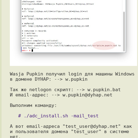
Wasja Pupkin получил login для машины Windows 
в домене DYHAP: --> w.pupkin

Так же netlogon скрипт: --> w.pupkin.bat

И email-адрес: --> w.pupkin@dyhap.net

Выполним команду:

А вот email-адреса "test_user@dyhap.net" как 
и пользователя домена "test_user" в системе 
нет.
