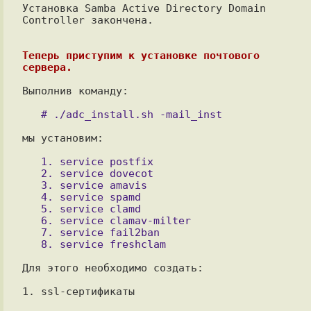
Установка Samba Active Directory Domain 
Controller закончена.

Теперь приступим к установке почтового 
сервера.
Выполнив команду:

мы установим:

   1. service postfix

   2. service dovecot

   3. service amavis

   4. service spamd

   5. service clamd

   6. service clamav-milter

   7. service fail2ban

Для этого необходимо создать:

1. ssl-сертификаты
