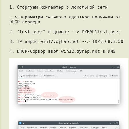
1. Стартуем компьютер в локальной сети

--> параметры сетевого адаптера получены от 
DHCP сервера

2. "test_user" в домене --> DYHAP\test_user

3. IP адрес win12.dyhap.net --> 192.168.3.50

4. DHCP-Сервер ввёл win12.dyhap.net в DNS
