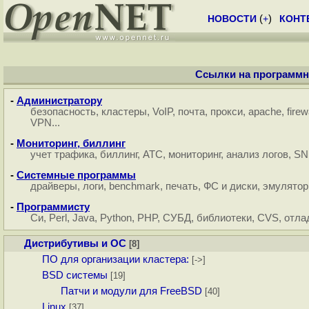
НОВОСТИ
(
+
)
КОНТ
Ссылки на программно
-
Администратору
безопасность
,
кластеры
,
VoIP
,
почта
,
прокси
,
apache
,
firew
VPN
...
-
Мониторинг, биллинг
учет трафика
,
биллинг
,
АТС
,
мониторинг
,
анализ логов
,
SN
-
Системные программы
драйверы
,
логи
,
benchmark
,
печать
,
ФС и диски
,
эмулято
-
Программисту
Си
,
Perl
,
Java
,
Python
,
PHP
,
СУБД
,
библиотеки
,
CVS
,
отла
Дистрибутивы и ОС
[8]
ПО для организации кластера:
[->]
BSD системы
[19]
Патчи и модули для FreeBSD
[40]
Linux
[37]