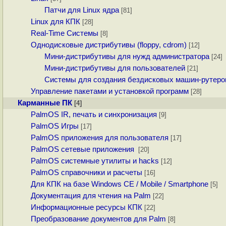
Патчи для Linux ядра
[81]
Linux для КПК
[28]
Real-Time Системы
[8]
Однодисковые дистрибутивы (floppy, cdrom)
[12]
Мини-дистрибутивы для нужд администратора
[24]
Мини-дистрибутивы для пользователей
[21]
Системы для создания бездисковых машин-рутеро
Управление пакетами и установкой программ
[28]
Карманные ПК
[4]
PalmOS IR, печать и синхронизация
[9]
PalmOS Игры
[17]
PalmOS приложения для пользователя
[17]
PalmOS сетевые приложения
[20]
PalmOS системные утилиты и hacks
[12]
PalmOS справочники и расчеты
[16]
Для КПК на базе Windows CE / Mobile / Smartphone
[5]
Документация для чтения на Palm
[22]
Информационные ресурсы КПК
[22]
Преобразование документов для Palm
[8]