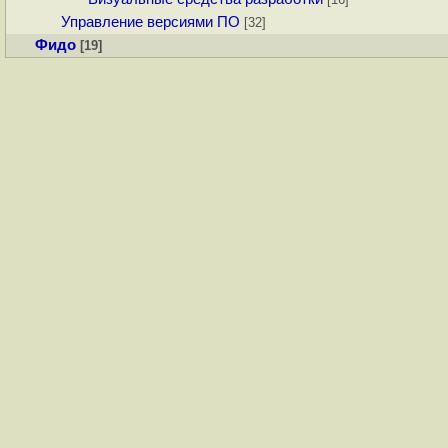
Управление версиями ПО
[32]
Фидо
[19]