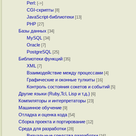
Perl:
[->]
CGI-скрипты
[8]
JavaScript-библиотеки
[13]
PHP
[27]
Базы данных
[34]
MySQL
[34]
Oracle
[7]
PostgreSQL
[25]
Библиотеки функций
[35]
XML
[7]
Взаимодействие между процессами
[4]
Графические и оконные тулкиты
[16]
Контроль состояния сокетов и событий
[5]
Другие языки (Ruby,Tcl, Lisp и т.д.)
[6]
Компиляторы и интерпретаторы
[23]
Машинное обучение
[9]
Отладка и оценка кода
[54]
Сборка проекта и портирование
[12]
Среда для разработки
[28]
Визуальные средства разработки
[16]