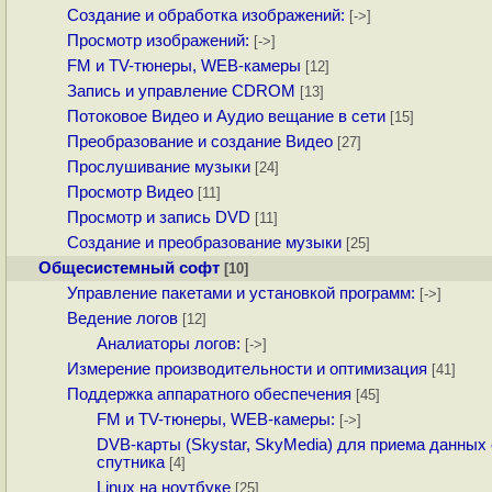
Создание и обработка изображений:
[->]
Просмотр изображений:
[->]
FM и TV-тюнеры, WEB-камеры
[12]
Запись и управление CDROM
[13]
Потоковое Видео и Аудио вещание в сети
[15]
Преобразование и создание Видео
[27]
Прослушивание музыки
[24]
Просмотр Видео
[11]
Просмотр и запись DVD
[11]
Создание и преобразование музыки
[25]
Общесистемный софт
[10]
Управление пакетами и установкой программ:
[->]
Ведение логов
[12]
Аналиаторы логов:
[->]
Измерение производительности и оптимизация
[41]
Поддержка аппаратного обеспечения
[45]
FM и TV-тюнеры, WEB-камеры:
[->]
DVB-карты (Skystar, SkyMedia) для приема данных 
спутника
[4]
Linux на ноутбуке
[25]