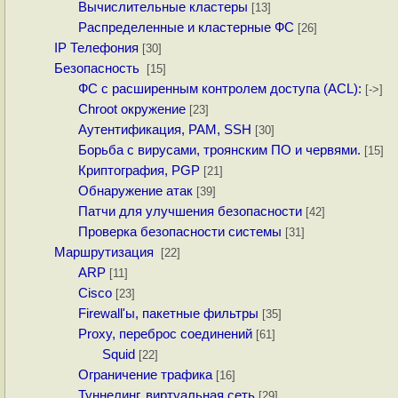
Вычислительные кластеры
[13]
Распределенные и кластерные ФС
[26]
IP Телефония
[30]
Безопасность
[15]
ФС с расширенным контролем доступа (ACL):
[->]
Chroot окружение
[23]
Аутентификация, PAM, SSH
[30]
Борьба с вирусами, троянским ПО и червями.
[15]
Криптография, PGP
[21]
Обнаружение атак
[39]
Патчи для улучшения безопасности
[42]
Проверка безопасности системы
[31]
Маршрутизация
[22]
ARP
[11]
Cisco
[23]
Firewall'ы, пакетные фильтры
[35]
Proxy, переброс соединений
[61]
Squid
[22]
Ограничение трафика
[16]
Туннелинг, виртуальная сеть
[29]