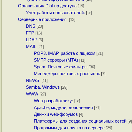
Организация Dial-up доступа
[19]
Учет работы пользователей:
[->]
Серверные приложения
[13]
DNS
[20]
FTP
[16]
LDAP
[6]
MAIL
[21]
POP3, IMAP, работа с ящиком
[21]
SMTP серверы (MTA)
[11]
Spam, Почтовые фильтры
[36]
Менеджеры почтовых рассылок
[7]
NEWS
[11]
Samba, Windows
[29]
WWW
[27]
Web-разработчику
:
[->]
Apache, модули, дополнения
[71]
Движки web-форумов
[4]
Платформы для создания социальных сетей
[9]
Программы для поиска на сервере
[29]