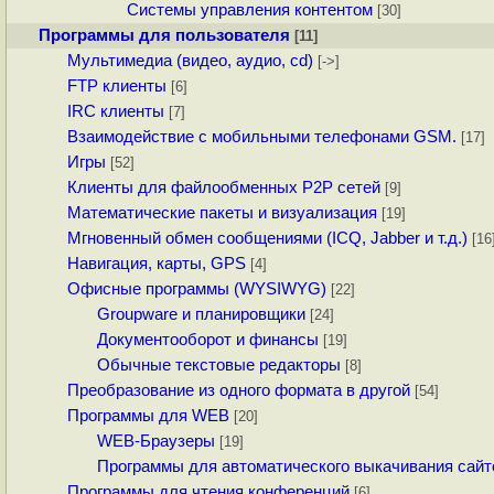
Системы управления контентом
[30]
Программы для пользователя
[11]
Мультимедиа (видео, аудио, cd)
[->]
FTP клиенты
[6]
IRC клиенты
[7]
Взаимодействие с мобильными телефонами GSM.
[17]
Игры
[52]
Клиенты для файлообменных P2P сетей
[9]
Математические пакеты и визуализация
[19]
Мгновенный обмен сообщениями (ICQ, Jabber и т.д.)
[16
Навигация, карты, GPS
[4]
Офисные программы (WYSIWYG)
[22]
Groupware и планировщики
[24]
Документооборот и финансы
[19]
Обычные текстовые редакторы
[8]
Преобразование из одного формата в другой
[54]
Программы для WEB
[20]
WEB-Браузеры
[19]
Программы для автоматического выкачивания сайт
Программы для чтения конференций
[6]