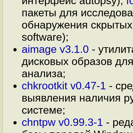
интерфейс autopsy),
f
пакеты для исследова
обнаружения скрытых 
software);
aimage v3.1.0
- утилит
дисковых образов дл
анализа;
chkrootkit v0.47-1
- ср
выявления наличия ру
системе;
chntpw v0.99.3-1
- ред