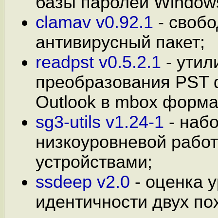
базы паролей Window
clamav v0.92.1
- своб
антивирусный пакет;
readpst v0.5.2.1
- утил
преобразования PST 
Outlook в mbox форма
sg3-utils v1.24-1
- набо
низкоуровневой работ
устройствами;
ssdeep v2.0
- оценка 
идентичности двух по