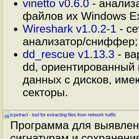
vinetto v0.6.0
- анализ
файлов их Windows Ex
Wireshark v1.0.2-1
- се
анализатор/сниффер;
dd_rescue v1.13.3
- ва
dd, ориентированный
данных с дисков, им
секторы.
tcpxtract - tool for extracting files from network traffic
Программа для выявлен
сигнатурам и сохранени