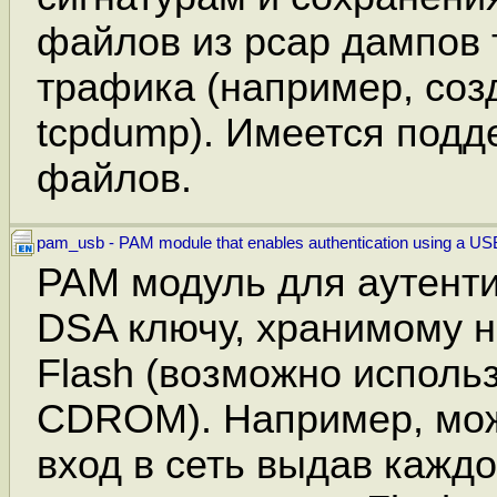
файлов из pcap дампов 
трафика (например, соз
tcpdump). Имеется подд
файлов.
pam_usb - PAM module that enables authentication using a USB
PAM модуль для аутент
DSA ключу, хранимому 
Flash (возможно исполь
CDROM). Например, мож
вход в сеть выдав кажд