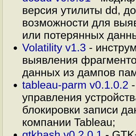
версия утилиты dd, д
возможности для выя
или потерянных данн
Volatility v1.3
- инстру
выявления фрагменто
данных из дампов пам
tableau-parm v0.1.0.2
-
управления устройст
блокировки записи да
компании Tableau;
gtkhash v0.2.0.1
- GTK