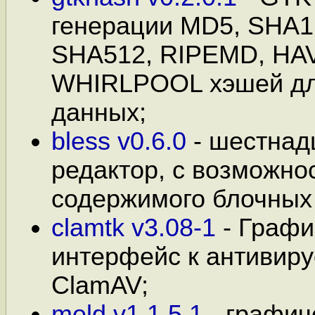
генерации MD5, SHA1
SHA512, RIPEMD, HAV
WHIRLPOOL хэшей дл
данных;
bless v0.6.0
- шестнад
редактор, с возможно
содержимого блочных 
clamtk v3.08-1
- Графи
интерфейс к антивиру
ClamAV;
meld v1.1.5.1
- графич