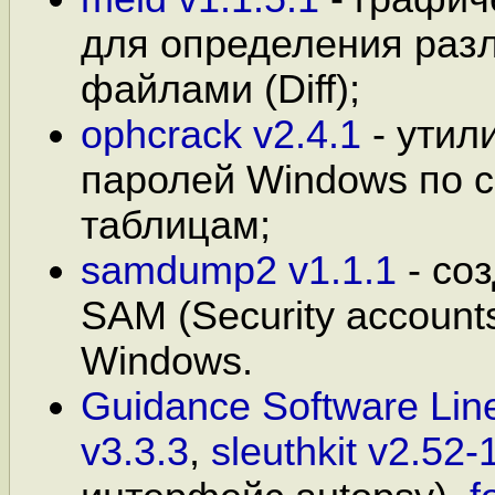
для определения раз
файлами (Diff);
ophcrack v2.4.1
- утил
паролей Windows по 
таблицам;
samdump2 v1.1.1
- со
SAM (Security account
Windows.
Guidance Software Line
v3.3.3
,
sleuthkit v2.52-