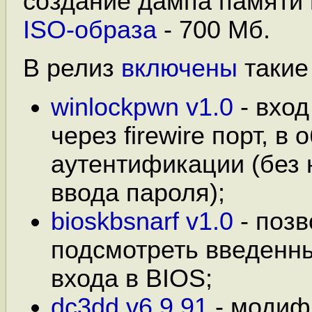
создание дампа памяти и
ISO-образа
- 700 Мб.
В релиз
включены
такие
winlockpwn v1.0
- вход
через firewire порт, в
аутентификации (без
ввода пароля);
bioskbsnarf v1.0
- позв
подсмотреть введенн
входа в BIOS;
dc3dd v6.9.91
- модиф