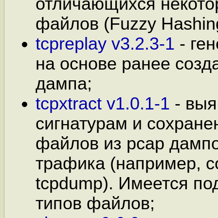
отличающихся некото
файлов (Fuzzy Hashin
tcpreplay v3.2.3-1
- ге
на основе ранее созд
дампа;
tcpxtract v1.0.1-1
- выя
сигнатурам и сохране
файлов из pcap дампо
трафика (например, с
tcpdump). Имеется по
типов файлов;