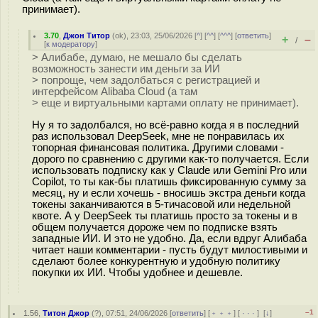
принимает).
3.70
,
Джон Титор
(
ok
), 23:03, 25/06/2026 [
^
] [
^^
] [
^^^
] [
ответить
]
+
–
/
[
к модератору
]
> Алибабе, думаю, не мешало бы сделать
возможность занести им деньги за ИИ
> попроще, чем задолбаться с регистрацией и
интерфейсом Alibaba Cloud (а там
> еще и виртуальными картами оплату не принимает).
Ну я то задолбался, но всё-равно когда я в последний
раз использовал DeepSeek, мне не понравилась их
топорная финансовая политика. Другими словами -
дорого по сравнению с другими как-то получается. Если
использовать подписку как у Claude или Gemini Pro или
Copilot, то ты как-бы платишь фиксированную сумму за
месяц, ну и если хочешь - вносишь экстра деньги когда
токены заканчиваются в 5-тичасовой или недельной
квоте. А у DeepSeek ты платишь просто за токены и в
общем получается дороже чем по подписке взять
западные ИИ. И это не удобно. Да, если вдруг Алибаба
читает наши комментарии - пусть будут милостивыми и
сделают более конкурентную и удобную политику
покупки их ИИ. Чтобы удобнее и дешевле.
–1
1.56
,
Титон Джор
(
?
), 07:51, 24/06/2026 [
ответить
] [
﹢﹢﹢
] [
· · ·
]
[
↓
]