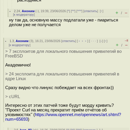
2.24
,
Аноним
(
-
), 19:39, 23/06/2026 [
^
] [
^^
] [
^^^
] [
ответить
]
[
↑
]
+
–
/
[
к модератору
]
ну так да, основную массу подлатали уже - пиариться
делом уже не получается
–8
1.3
,
Аноним
(
3
), 16:21, 23/06/2026 [
ответить
] [
﹢﹢﹢
] [
· · ·
]
[
↓
] [
↑
]
+
–
[
к модератору
]
/
> 7 эксплоитов для локального повышения привилегий во
FreeBSD
Академично!
> 24 эксплоита для локального повышения привилегий в
ядре Linux
Сразу видно что линукс побеждает на всех фронтах))
> cURL
Интересно от этих патчей тоже будут моpду кривить?
"Проект Curl на месяц прекратит приём отчётов об
уязвимостях" (
https://www.opennet.me/opennews/art.shtml?
num=65693
)