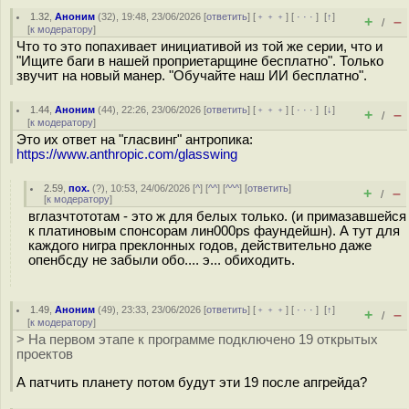
1.32
,
Аноним
(
32
), 19:48, 23/06/2026 [
ответить
] [
﹢﹢﹢
] [
· · ·
]
[
↑
]
+
–
/
[
к модератору
]
Что то это попахивает инициативой из той же серии, что и
"Ищите баги в нашей проприетарщине бесплатно". Только
звучит на новый манер. "Обучайте наш ИИ бесплатно".
1.44
,
Аноним
(
44
), 22:26, 23/06/2026 [
ответить
] [
﹢﹢﹢
] [
· · ·
]
[
↓
]
+
–
/
[
к модератору
]
Это их ответ на "гласвинг" антропика:
https://www.anthropic.com/glasswing
2.59
,
пох.
(
?
), 10:53, 24/06/2026 [
^
] [
^^
] [
^^^
] [
ответить
]
+
–
/
[
к модератору
]
вглазчтототам - это ж для белых только. (и примазавшейся
к платиновым спонсорам лин000ps фаундейшн). А тут для
каждого нигра преклонных годов, действительно даже
опенбсду не забыли обо.... э... обиходить.
1.49
,
Аноним
(
49
), 23:33, 23/06/2026 [
ответить
] [
﹢﹢﹢
] [
· · ·
]
[
↑
]
+
–
/
[
к модератору
]
> На первом этапе к программе подключено 19 открытых
проектов
А патчить планету потом будут эти 19 после апгрейда?