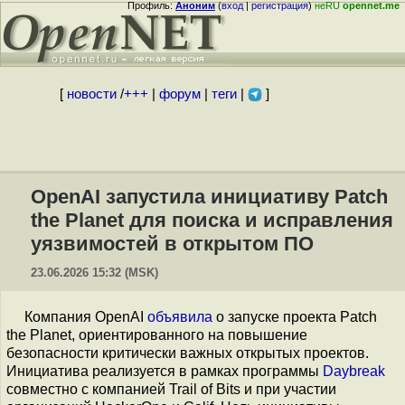
Профиль:
Аноним
(
вход
|
регистрация
)
неRU
opennet.me
[
новости
/
+++
|
форум
|
теги
|
]
OpenAI запустила инициативу Patch
the Planet для поиска и исправления
уязвимостей в открытом ПО
23.06.2026 15:32 (MSK)
Компания OpenAI
объявила
о запуске проекта Patch
the Planet, ориентированного на повышение
безопасности критически важных открытых проектов.
Инициатива реализуется в рамках программы
Daybreak
совместно с компанией Trail of Bits и при участии