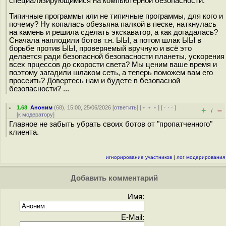
специализирующимися на компьютерной безопасности.
Типичные программы или не типичные программы, для кого и
почему? Ну копалась обезьяна палкой в песке, наткнулась
на камень и решила сделать экскаватор, а как догадалась?
Сначала наплодили ботов т.н. ЫЫ, а потом шлак ЫЫ в
борьбе против ЫЫ, проверяемый вручную и всё это
делается ради безопасной безопасности планеты, ускорения
всех прцессов до скорости света? Мы ценим ваше время и
поэтому загадили шлаком сеть, а теперь поможем вам его
просеить? Довертесь нам и будете в безопасной
безопасности? ...
1.68
,
Аноним
(
68
), 15:00, 25/06/2026 [
ответить
] [
﹢﹢﹢
] [
· · ·
]
+
–
/
[
к модератору
]
Главное не забыть убрать своих ботов от "пропатченного"
клиента.
игнорирование участников
|
лог модерирования
Добавить комментарий
Имя:
E-Mail: