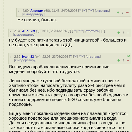
4.60
,
Аноним
(
60
), 11:43, 24/06/2026 [
^
] [
^^
] [
^^^
] [
ответить
]
+
–
/
[
к модератору
]
Не осилил, бывает.
2.34
,
Аноним
(
-
), 19:50, 23/06/2026 [
^
] [
^^
] [
^^^
] [
ответить
]
[
↑
]
+
–
/
[
к модератору
]
ну будет все патчи тегать этой инициативой - большего и
не надо, уже пригодился хДДД
+2
2.39
,
Ivan_83
(
ok
), 22:06, 23/06/2026 [
^
] [
^^
] [
^^^
] [
ответить
]
+
–
[
к модератору
]
/
Вы видимо пробовали дешманские примитивные
модели, попробуйте что то другое.
Лично мне даже гугловой бесплатной гемини в поиске
хватило чтобы написать утилиту раза 2-4 быстрее чем я
бы писал без неё, ибо подкидывать сразу рабочие
примеры и отвечать сразу на вопросы без необходимости
чтения содержимого первых 5-20 ссылок уже большое
подспорье.
Ещё у меня локально модели квен на лламацпп крутятся,
хорошое подспорье для расширенного анализа кода.
Да, они не идеальные и иногда всякую фигню выдают, но
так же часто там реальные косяки кода выявляются, до