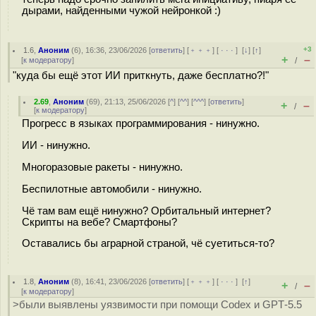
дырами, найденными чужой нейронкой :)
+3
1.6
,
Аноним
(
6
), 16:36, 23/06/2026 [
ответить
] [
﹢﹢﹢
] [
· · ·
]
[
↓
] [
↑
]
+
–
[
к модератору
]
/
"куда бы ещё этот ИИ приткнуть, даже бесплатно?!"
2.69
,
Аноним
(
69
), 21:13, 25/06/2026 [
^
] [
^^
] [
^^^
] [
ответить
]
+
–
/
[
к модератору
]
Прогресс в языках программирования - нинужно.
ИИ - нинужно.
Многоразовые ракеты - нинужно.
Беспилотные автомобили - нинужно.
Чё там вам ещё нинужно? Орбитальный интернет?
Скрипты на вебе? Смартфоны?
Оставались бы аграрной страной, чё суетиться-то?
1.8
,
Аноним
(
8
), 16:41, 23/06/2026 [
ответить
] [
﹢﹢﹢
] [
· · ·
]
[
↑
]
+
–
/
[
к модератору
]
>были выявлены уязвимости при помощи Codex и GPT‑5.5