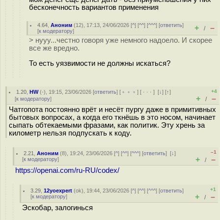
бесконечность вариантов применения
4.64
,
Аноним
(
12
), 17:13, 24/06/2026 [
^
] [
^^
] [
^^^
] [
ответить
]
+
–
/
[
к модератору
]
> нууу...честно говоря уже немного надоело. И скорее
все же вредно.
То есть уязвимости не должны искаться?
+4
1.20
,
HW
(-), 19:15, 23/06/2026 [
ответить
] [
﹢﹢﹢
] [
· · ·
]
[
↓
] [
↑
]
+
–
[
к модератору
]
/
Чатгопота постоянно врёт и несёт пургу даже в примитивных
бытовых вопросах, а когда его ткнёшь в это носом, начинает
сыпать обтекаемыми фразами, как политик. Эту хрень за
километр нельзя подпускать к коду.
–1
2.21
,
Аноним
(
8
), 19:24, 23/06/2026 [
^
] [
^^
] [
^^^
] [
ответить
]
[
↓
]
+
–
[
к модератору
]
/
https://openai.com/ru-RU/codex/
+1
3.29
,
12yoexpert
(
ok
), 19:44, 23/06/2026 [
^
] [
^^
] [
^^^
] [
ответить
]
+
–
[
к модератору
]
/
Эскобар, залогинься