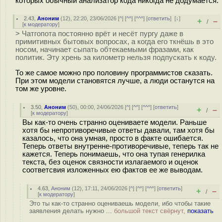
которых обычный анализатор кода никогда не додумается.
2.43
,
Аноним
(
12
), 22:20, 23/06/2026 [
^
] [
^^
] [
^^^
] [
ответить
]
[
↓
]
+
–
/
[
к модератору
]
> Чатгопота постоянно врёт и несёт пургу даже в
примитивных бытовых вопросах, а когда его ткнёшь в это
носом, начинает сыпать обтекаемыми фразами, как
политик. Эту хрень за километр нельзя подпускать к коду.
То же самое можно про половину программистов сказать.
При этом модели становятся лучше, а люди останутся на
том же уровне.
3.50
,
Аноним
(
50
), 00:00, 24/06/2026 [
^
] [
^^
] [
^^^
] [
ответить
]
+
–
/
[
к модератору
]
Вы как-то очень странно оцениваете модели. Раньше
хотя бы непротиворечивые ответы давали, там хотя бы
казалось, что она умная, просто в факте ошибается.
Теперь ответы внутренне-противоречивые, теперь так не
кажется. Теперь понимаешь, что она тупая генерилка
текста, без оценок связности излагаемого и оценок
соответсвия изложенных ею фактов ее же выводам.
4.63
,
Аноним
(
12
), 17:11, 24/06/2026 [
^
] [
^^
] [
^^^
] [
ответить
]
+
–
/
[
к модератору
]
Это ты как-то странно оцениваешь модели, ибо чтобы такие
заявления делать нужно ...
большой текст свёрнут,
показать