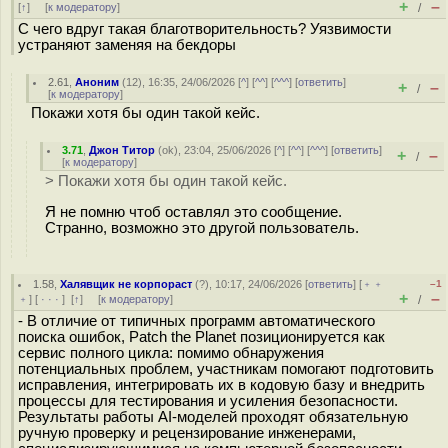
+
–
[
↑
] [
к модератору
]
/
С чего вдруг такая благотворительность? Уязвимости
устраняют заменяя на бекдоры
2.61
,
Аноним
(
12
), 16:35, 24/06/2026 [
^
] [
^^
] [
^^^
] [
ответить
]
+
–
/
[
к модератору
]
Покажи хотя бы один такой кейс.
3.71
,
Джон Титор
(
ok
), 23:04, 25/06/2026 [
^
] [
^^
] [
^^^
] [
ответить
]
+
–
/
[
к модератору
]
> Покажи хотя бы один такой кейс.
Я не помню чтоб оставлял это сообщение.
Странно, возможно это другой пользователь.
1.58
,
Халявщик не корпораст
(
?
), 10:17, 24/06/2026 [
ответить
] [
﹢﹢
–1
+
–
﹢
] [
· · ·
]
[
↑
] [
к модератору
]
/
- В отличие от типичных программ автоматического
поиска ошибок, Patch the Planet позиционируется как
сервис полного цикла: помимо обнаружения
потенциальных проблем, участникам помогают подготовить
исправления, интегрировать их в кодовую базу и внедрить
процессы для тестирования и усиления безопасности.
Результаты работы AI-моделей проходят обязательную
ручную проверку и рецензирование инженерами,