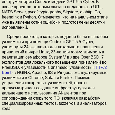
инструментарию Codex и модели GPT‑5.5‑Cyber. В
числе проектов, которым оказана поддержка - cURL,
NATS Server, pyca/cryptography, Sigstore, aiohttp, Go,
freenginx и Python. Отмечается, что на начальном этапе
уже выявлены сотни ошибок и подготовлены десятки
исправлений.
Среди проектов, в которых недавно были выявлены
уязвимости при помощи Codex и GPT‑5.5‑Cyber,
упомянуты 24 эксплоита для локального повышения
привилегий в ядре Linux, 23-летняя root-уязвимость в
реализации семафоров System V в ядре OpenBSD, 7
эксплоитов для локального повышения привилегий во
FreeBSD, 4 уязвимости в dnsmasq, уязвимость
HTTP/2
Bomb
в NGINX, Apache, IIS и Pingora, эксплуатируемые
уязвимости в Chrome, Safari и Firefox. Помимо
устранения конкретных уязвимостей, проект
предусматривает создание инфраструктуры для
дальнейшего использования AI-агентов при
сопровождении открытого ПО, включая разработку
специализированных тестов, fuzzer-ов и анализаторов
кода.