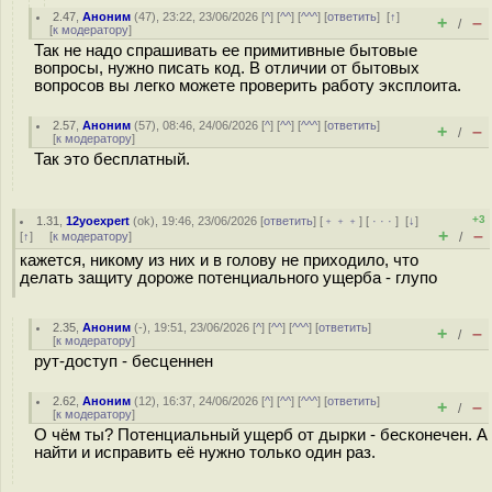
2.47
,
Аноним
(
47
), 23:22, 23/06/2026 [
^
] [
^^
] [
^^^
] [
ответить
]
[
↑
]
+
–
/
[
к модератору
]
Так не надо спрашивать ее примитивные бытовые
вопросы, нужно писать код. В отличии от бытовых
вопросов вы легко можете проверить работу эксплоита.
2.57
,
Аноним
(
57
), 08:46, 24/06/2026 [
^
] [
^^
] [
^^^
] [
ответить
]
+
–
/
[
к модератору
]
Так это бесплатный.
+3
1.31
,
12yoexpert
(
ok
), 19:46, 23/06/2026 [
ответить
] [
﹢﹢﹢
] [
· · ·
]
[
↓
]
+
–
[
↑
] [
к модератору
]
/
кажется, никому из них и в голову не приходило, что
делать защиту дороже потенциального ущерба - глупо
2.35
,
Аноним
(
-
), 19:51, 23/06/2026 [
^
] [
^^
] [
^^^
] [
ответить
]
+
–
/
[
к модератору
]
рут-доступ - бесценнен
2.62
,
Аноним
(
12
), 16:37, 24/06/2026 [
^
] [
^^
] [
^^^
] [
ответить
]
+
–
/
[
к модератору
]
О чём ты? Потенциальный ущерб от дырки - бесконечен. А
найти и исправить её нужно только один раз.