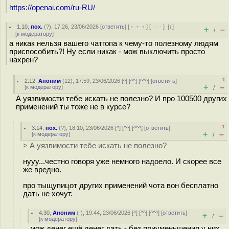
https://openai.com/ru-RU/
1.10
,
пох.
(
?
), 17:26, 23/06/2026 [
ответить
] [
﹢﹢﹢
] [
· · ·
]
[
↓
]
+
–
/
[
к модератору
]
а никак нельзя вашего чатгопа к чему-то полезному людям
приспособить?! Ну если никак - мож выключить просто
нахрен?
–1
2.12
,
Аноним
(
12
), 17:59, 23/06/2026 [
^
] [
^^
] [
^^^
] [
ответить
]
+
–
[
к модератору
]
/
А уязвимости тебе искать не полезно? И про 100500 других
применений ты тоже не в курсе?
–1
3.14
,
пох.
(
?
), 18:10, 23/06/2026 [
^
] [
^^
] [
^^^
] [
ответить
]
+
–
[
к модератору
]
/
> А уязвимости тебе искать не полезно?
нууу...честно говоря уже немного надоело. И скорее все
же вредно.
про тыщупицот других применений чота вон бесплатно
дать не хочут.
4.30
,
Аноним
(
-
), 19:44, 23/06/2026 [
^
] [
^^
] [
^^^
] [
ответить
]
+
–
/
[
к модератору
]
мож денег ещё денег дать - без приуменьшения у них