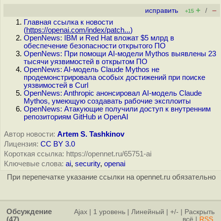
+
–
исправить
/
+15
Главная ссылка к новости
(
https://openai.com/index/patch...
)
OpenNews: IBM и Red Hat вложат $5 млрд в
обеспечение безопасности открытого ПО
OpenNews: При помощи AI-модели Mythos выявлены 23
тысячи уязвимостей в открытом ПО
OpenNews: AI-модель Claude Mythos не
продемонстрировала особых достижений при поиске
уязвимостей в Curl
OpenNews: Anthropic анонсировал AI-модель Claude
Mythos, умеющую создавать рабочие эксплоиты
OpenNews: Атакующие получили доступ к внутренним
репозиториям GitHub и OpenAI
Автор новости:
Artem S. Tashkinov
Лицензия:
CC BY 3.0
Короткая ссылка: https://opennet.ru/65751-ai
Ключевые слова:
ai
,
security
,
openai
При перепечатке указание ссылки на opennet.ru обязательно
Обсуждение
Ajax
|
1 уровень
|
Линейный
|
+/-
|
Раскрыть
(47)
всё
|
RSS