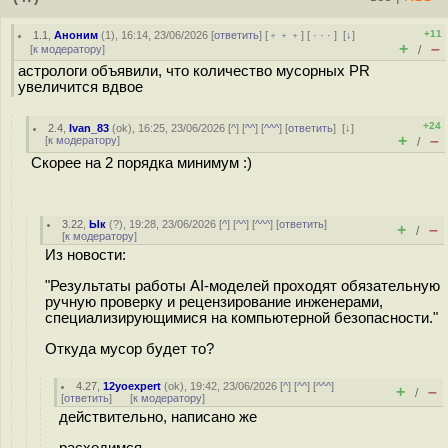
+11
1.1
,
Аноним
(
1
), 16:14, 23/06/2026 [
ответить
] [
﹢﹢﹢
] [
· · ·
]
[
↓
]
+
–
[
к модератору
]
/
астрологи объявили, что количество мусорных PR
увеличится вдвое
+24
2.4
,
Ivan_83
(
ok
), 16:25, 23/06/2026 [
^
] [
^^
] [
^^^
] [
ответить
]
[
↓
]
+
–
[
к модератору
]
/
Скорее на 2 порядка минимум :)
3.22
,
Ык
(
?
), 19:28, 23/06/2026 [
^
] [
^^
] [
^^^
] [
ответить
]
+
–
/
[
к модератору
]
Из новости:
"Результаты работы AI-моделей проходят обязательную
ручную проверку и рецензирование инженерами,
специализирующимися на компьютерной безопасности."
Откуда мусор будет то?
4.27
,
12yoexpert
(
ok
), 19:42, 23/06/2026 [
^
] [
^^
] [
^^^
]
+
–
/
[
ответить
]
[
к модератору
]
действительно, написано же
расходимся