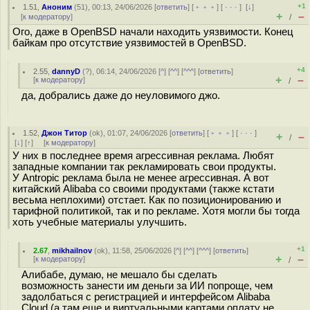
+1
1.51
,
Аноним
(
51
), 00:13, 24/06/2026 [
ответить
] [
﹢﹢﹢
] [
· · ·
]
[
↓
]
+
–
[
к модератору
]
/
Ого, даже в OpenBSD начали находить уязвимости. Конец
байкам про отсутствие уязвимостей в OpenBSD.
+4
2.55
,
dannyD
(
?
), 06:14, 24/06/2026 [
^
] [
^^
] [
^^^
] [
ответить
]
+
–
[
к модератору
]
/
да, добрались даже до неуловимого джо.
1.52
,
Джон Титор
(
ok
), 01:07, 24/06/2026 [
ответить
] [
﹢﹢﹢
] [
· · ·
]
+
–
/
[
↓
] [
↑
] [
к модератору
]
У них в последнее время агрессивная реклама. Любят
западные компании так рекламировать свои продукты.
У Antropic реклама была не менее агрессивная. А вот
китайский Alibaba со своими продуктами (также кстати
весьма неплохими) отстает. Как по позиционированию и
тарифной политикой, так и по рекламе. Хотя могли бы тогда
хоть учебные материалы улучшить.
+1
2.67
,
mikhailnov
(
ok
), 11:58, 25/06/2026 [
^
] [
^^
] [
^^^
] [
ответить
]
+
–
[
к модератору
]
/
Алибабе, думаю, не мешало бы сделать
возможность занести им деньги за ИИ попроще, чем
задолбаться с регистрацией и интерфейсом Alibaba
Cloud (а там еще и виртуальными картами оплату не