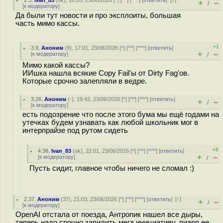
2.5
,
Ivan_83
(
ok
), 16:26, 23/06/2026 [
^
] [
^^
] [
^^^
] [
ответить
]
[
↓
]
+
–
/
[
к модератору
]
Да были тут новости и про эксплоиты, большая
часть мимо кассы.
+1
3.9
,
Аноним
(
9
), 17:01, 23/06/2026 [
^
] [
^^
] [
^^^
] [
ответить
]
+
–
[
к модератору
]
/
Мимо какой кассы?
ИИшка нашла всякие Copy Fail'ы от Dirty Fag'ов.
Которые срочно залепляли в ведре.
3.26
,
Аноним
(
-
), 19:42, 23/06/2026 [
^
] [
^^
] [
^^^
] [
ответить
]
+
–
/
[
к модератору
]
есть подозрение что после этого бума мы ещё годами на
утечках будем узнавать как любой школьник мог в
интерпрайзе под рутом сидеть
+5
4.38
,
Ivan_83
(
ok
), 22:01, 23/06/2026 [
^
] [
^^
] [
^^^
] [
ответить
]
+
–
[
к модератору
]
/
Пусть сидит, главное чтобы ничего не сломал :)
2.37
,
Аноним
(
37
), 21:03, 23/06/2026 [
^
] [
^^
] [
^^^
] [
ответить
]
[
↑
]
+
–
/
[
к модератору
]
OpenAI отстала от поезда, Антропик нашел все дыры,
теперь надо срочно запилить мега инициативу, пиаря ее