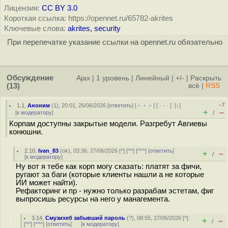
Лицензия:
CC BY 3.0
Короткая ссылка: https://opennet.ru/65782-akrites
Ключевые слова:
akrites
,
security
При перепечатке указание ссылки на opennet.ru обязательно
Обсуждение
Ajax
|
1 уровень
|
Линейный
|
+/-
|
Раскрыть
(13)
всё
|
RSS
–7
1.1
,
Аноним
(
1
), 20:01, 26/06/2026 [
ответить
] [
﹢﹢﹢
] [
· · ·
]
[
↓
]
+
–
[
к модератору
]
/
Корпам доступны закрытые модели. Разгребут Авгиевы
конюшни.
2.10
,
Ivan_83
(
ok
), 03:36, 27/06/2026 [
^
] [
^^
] [
^^^
] [
ответить
]
+
–
/
[
к модератору
]
Ну вот я тебе как корп могу сказать: платят за фичи,
ругают за баги (которые клиенты нашли а не которые
ИИ может найти).
Рефакторинг и пр - нужно только разрабам эстетам, фиг
выпросишь ресурсы на него у манагемента.
3.14
,
Смузихеб забывший пароль
(
?
), 08:55, 27/06/2026 [
^
]
+
–
/
[
^^
] [
^^^
] [
ответить
]
[
к модератору
]