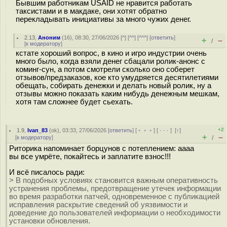
Бывшим работникам USAID не нравится работать
таксистами и в макдаке, они хотят обратно
перекладывать инициативы за много чужих денег.
2.13
,
Аноним
(
16
), 08:30, 27/06/2026 [
^
] [
^^
] [
^^^
] [
ответить
]
+
–
/
[
к модератору
]
кстате хороший вопрос, в кино и игро индустрии очень
много было, когда взяли денег сбацали ролик-анонс с
коминг-сун, а потом смотрели сколько оно соберет
отзывов/предзаказов, кое кто умудряется десятилетиями
обещать, собирать денежки и делать новый ролик, ну а
отзывы можно показать каким нибудь денежным мешкам,
хотя там сложнее будет сьехать.
+2
1.9
,
Ivan_83
(
ok
), 03:33, 27/06/2026 [
ответить
] [
﹢﹢﹢
] [
· · ·
]
[
↑
]
+
–
[
к модератору
]
/
Риторика напоминает борцунов с потеплением: аааа
вы все умрёте, покайтесь и заплатите взнос!!!
И всё писалось ради:
> В подобных условиях становится важным оперативность
устранения проблемы, предотвращение утечек информации
во время разработки патчей, одновременное с публикацией
исправления раскрытие сведений об уязвимости и
доведение до пользователей информации о необходимости
установки обновления.