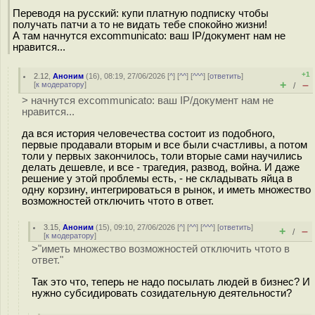
Переводя на русский: купи платную подписку чтобы
получать патчи а то не видать тебе спокойно жизни!
А там начнутся excommunicato: ваш IP/документ нам не
нравится...
+1
2.12
,
Аноним
(
16
), 08:19, 27/06/2026 [
^
] [
^^
] [
^^^
] [
ответить
]
+
–
[
к модератору
]
/
> начнутся excommunicato: ваш IP/документ нам не
нравится...
да вся история человечества состоит из подобного,
первые продавали вторым и все были счастливы, а потом
толи у первых закончилось, толи вторые сами научились
делать дешевле, и все - трагедия, развод, война. И даже
решение у этой проблемы есть, - не складывать яйца в
одну корзину, интегрироваться в рынок, и иметь множество
возможностей отключить чтото в ответ.
3.15
,
Аноним
(
15
), 09:10, 27/06/2026 [
^
] [
^^
] [
^^^
] [
ответить
]
+
–
/
[
к модератору
]
>"иметь множество возможностей отключить чтото в
ответ."
Так это что, теперь не надо посылать людей в бизнес? И
нужно субсидировать созидательную деятельности?