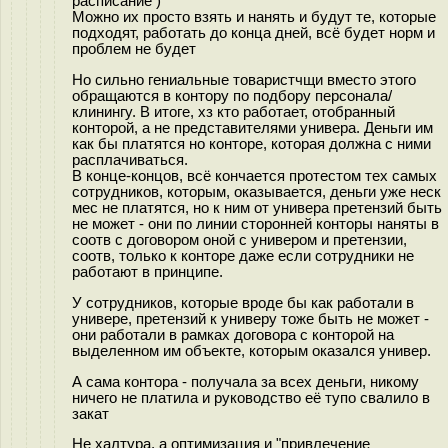
расписание )
Можно их просто взять и нанять и будут те, которые
подходят, работать до конца дней, всё будет норм и
проблем не будет
Но сильно гениальные товаристчщи вместо этого
обращаются в контору по подбору персонала/
клинингу. В итоге, хз кто работает, отобранный
конторой, а не представителями универа. Деньги им
как бы платятся но конторе, которая должна с ними
расплачиваться.
В конце-концов, всё кончается протестом тех самых
сотрудников, которым, оказывается, деньги уже неск
мес не платятся, но к ним от универа претензий быть
не может - они по линии сторонней конторы наняты в
соотв с договором оной с универом и претензии,
соотв, только к конторе даже если сотрудники не
работают в принципе.
У сотрудников, которые вроде бы как работали в
универе, претензий к универу тоже быть не может -
они работали в рамках договора с конторой на
выделенном им объекте, которым оказался универ.
А сама контора - получала за всех деньги, никому
ничего не платила и руководство её тупо свалило в
закат
Не халтура, а оптимизация и "привлечение