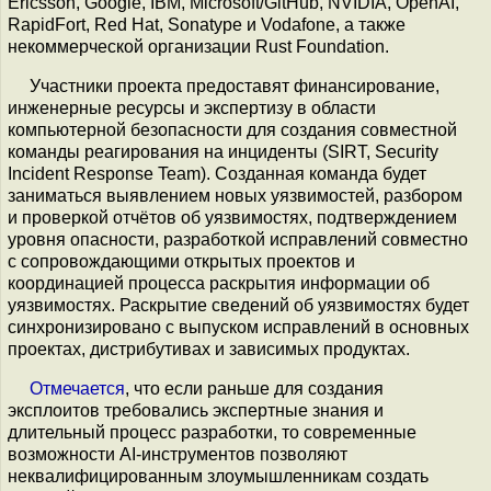
Ericsson, Google, IBM, Microsoft/GitHub, NVIDIA, OpenAI,
RapidFort, Red Hat, Sonatype и Vodafone, а также
некоммерческой организации Rust Foundation.
Участники проекта предоставят финансирование,
инженерные ресурсы и экспертизу в области
компьютерной безопасности для создания совместной
команды реагирования на инциденты (SIRT, Security
Incident Response Team). Созданная команда будет
заниматься выявлением новых уязвимостей, разбором
и проверкой отчётов об уязвимостях, подтверждением
уровня опасности, разработкой исправлений совместно
с сопровождающими открытых проектов и
координацией процесса раскрытия информации об
уязвимостях. Раскрытие сведений об уязвимостях будет
синхронизировано с выпуском исправлений в основных
проектах, дистрибутивах и зависимых продуктах.
Отмечается
, что если раньше для создания
эксплоитов требовались экспертные знания и
длительный процесс разработки, то современные
возможности AI-инструментов позволяют
неквалифицированным злоумышленникам создать