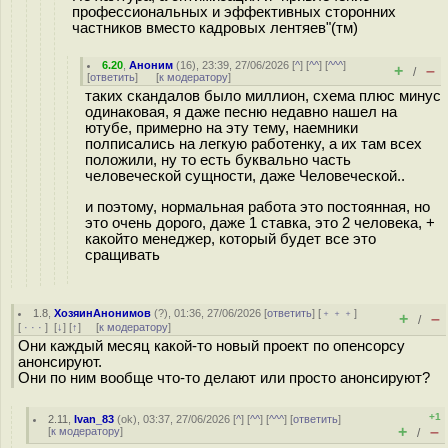
профессиональных и эффективных сторонних
частников вместо кадровых лентяев"(тм)
6.20
,
Аноним
(
16
), 23:39, 27/06/2026 [
^
] [
^^
] [
^^^
]
+
–
/
[
ответить
]
[
к модератору
]
таких скандалов было миллион, схема плюс минус
одинаковая, я даже песню недавно нашел на
ютубе, примерно на эту тему, наемники
полписались на легкую работенку, а их там всех
положили, ну то есть буквально часть
человеческой сущности, даже Человеческой..
и поэтому, нормальная работа это постоянная, но
это очень дорого, даже 1 ставка, это 2 человека, +
какойто менеджер, который будет все это
сращивать
1.8
,
ХозяинАнонимов
(
?
), 01:36, 27/06/2026 [
ответить
] [
﹢﹢﹢
]
+
–
/
[
· · ·
]
[
↓
] [
↑
] [
к модератору
]
Они каждый месяц какой-то новый проект по опенсорсу
анонсируют.
Они по ним вообще что-то делают или просто анонсируют?
+1
2.11
,
Ivan_83
(
ok
), 03:37, 27/06/2026 [
^
] [
^^
] [
^^^
] [
ответить
]
+
–
[
к модератору
]
/