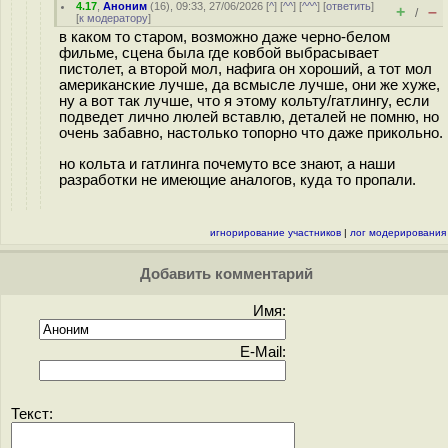
4.17
,
Аноним
(
16
), 09:33, 27/06/2026 [
^
] [
^^
] [
^^^
] [
ответить
]
+
–
/
[
к модератору
]
в каком то старом, возможно даже черно-белом
фильме, сцена была где ковбой выбрасывает
пистолет, а второй мол, нафига он хороший, а тот мол
американские лучше, да всмысле лучше, они же хуже,
ну а вот так лучше, что я этому кольту/гатлингу, если
подведет лично люлей вставлю, деталей не помню, но
очень забавно, настолько топорно что даже прикольно.
но кольта и гатлинга почемуто все знают, а наши
разработки не имеющие аналогов, куда то пропали.
игнорирование участников
|
лог модерирования
Добавить комментарий
Имя:
E-Mail:
Текст: