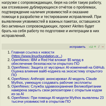
нагрузки с сопровождающих, беря на себя такую работу,
как отсеивание дублирующихся отчётов о проблемах,
подтверждение наличия уязвимостей и оказание
помощи в разработке и тестировании исправлений. При
выявлении уязвимостей в важных пакетах, оставшихся
без активных сопровождающих, проект Akrites будет
брать на себя работу по подготовке и интеграции в них
исправлений.
+
–
исправить
/
+12
Главная ссылка к новости
(
https://www.linuxfoundation.or...
)
OpenNews: IBM и Red Hat вложат $5 млрд в
обеспечение безопасности открытого ПО
OpenNews: Защита от мусорных AI-изменений на GitHub.
Оценка влияния вайб-кодинга на экосистему открытого
ПО
OpenNews: Anthropic анонсировал AI-модель Claude
Mythos, умеющую создавать рабочие эксплоиты
OpenNews: Служба здравоохранения Великобритании
намерена закрыть свои репозитории с открытым кодом
из-за AI
OpenNews: При помощи AI-модели Mythos выявлены 23
тысячи уязвимостей в открытом ПО