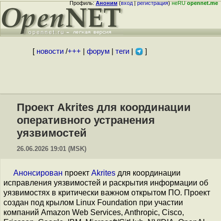
Профиль:
Аноним
(
вход
|
регистрация
)
неRU
opennet.me
[
новости
/
+++
|
форум
|
теги
|
]
Проект Akrites для координации
оперативного устранения
уязвимостей
26.06.2026 19:01 (MSK)
Анонсирован
проект
Akrites
для координации
исправления уязвимостей и раскрытия информации об
уязвимостях в критически важном открытом ПО. Проект
создан под крылом Linux Foundation при участии
компаний Amazon Web Services, Anthropic, Cisco,