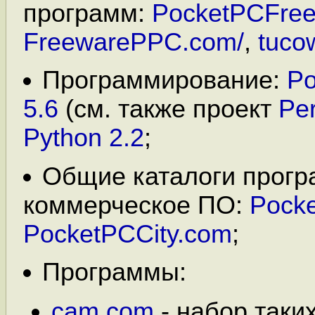
программ:
PocketPCFre
FreewarePPC.com/
,
tuco
Программирование:
Po
5.6
(см. также проект
Pe
Python 2.2
;
Общие каталоги прогр
коммерческое ПО:
Pock
PocketPCCity.com
;
Программы:
cam.com
- набор таких