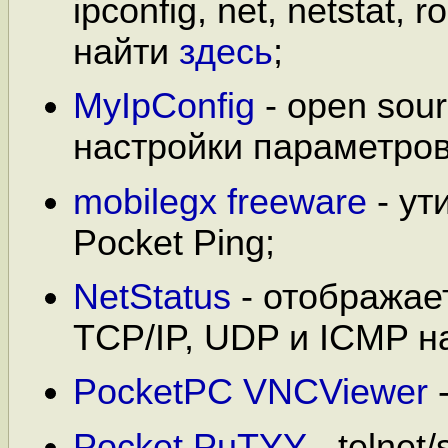
ipconfig, net, netstat, 
найти
здесь
;
MyIpConfig
- open sou
настройки параметров
mobilegx freeware
- ут
Pocket Ping;
NetStatus
- отображает
TCP/IP, UDP и ICMP на
PocketPC VNCViewer
-
Pocket PuTYY
- telnet