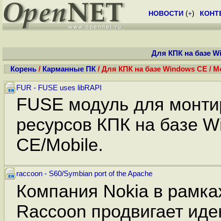
НОВОСТИ
(
+
)
КОНТ
Для КПК на базе Wi
Корень
/
Карманные ПК
/ Для КПК на базе Windows CE / Mo
FUR - FUSE uses libRAPI
FUSE модуль для монти
ресурсов КПК на базе W
CE/Mobile.
raccoon - S60/Symbian port of the Apache
Компания Nokia в рамка
Raccoon продвигает иде