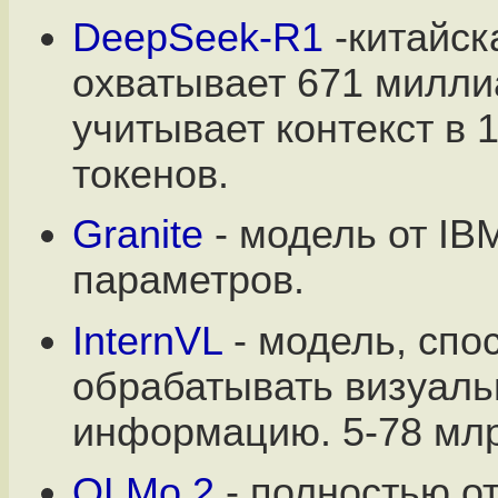
DeepSeek-R1
-китайск
охватывает 671 милли
учитывает контекст в 
токенов.
Granite
- модель от IB
параметров.
InternVL
- модель, спо
обрабатывать визуал
информацию. 5-78 млр
OLMo 2
- полностью о