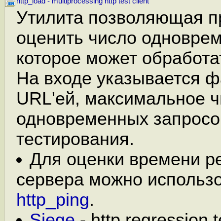
http_load - multiprocessing http test client
Утилита позволяющая 
оценить число одновре
которое может обработа
На входе указывается ф
URL'ей, максимальное 
одновременных запросо
тестирования.
Для оценки времени р
сервера можно использ
http_ping
.
Siege
- http regression 