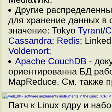
Другие распределенн
для хранение данных в 
значение: Tokyo
Tyrant
/
C
Cassandra
;
Redis
; Linke
Voldemort
;
Apache CouchDB
- док
ориентированна БД раб
MapReduce. См. также 
web100 - software implements instruments in the Linux TCP/IP
Патч к Linux ядру и набо