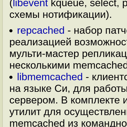
(
libevent
kqueue, select, p
схемы нотификации).
repcached
- набор патч
реализацией возможнос
мульти-мастер реплика
несколькими memcached
libmemcached
- клиент
на языке Си, для работ
сервером. В комплекте 
утилит для осуществлен
memcached из командной