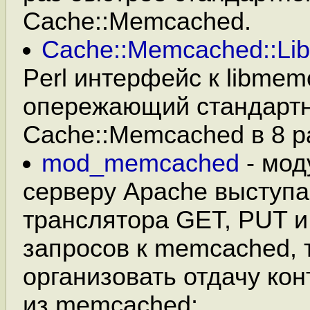
Cache::Memcached.
Cache::Memcached::L
Perl интерфейс к libmem
опережающий стандарт
Cache::Memcached в 8 р
mod_memcached
- мод
серверу Apache выступ
транслятора GET, PUT 
запросов к memcached, т
организовать отдачу ко
из memcached;