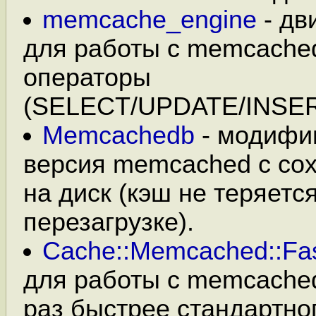
memcache_engine
- дв
для работы с memcache
операторы
(SELECT/UPDATE/INSER
Memcachedb
- модифи
версия memcached с со
на диск (кэш не теряетс
перезагрузке).
Cache::Memcached::Fa
для работы с memcached
раз быстрее стандартно