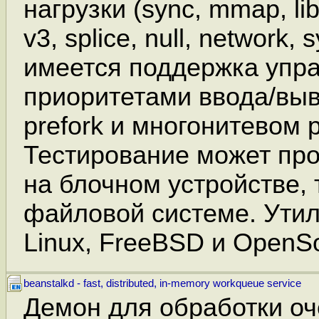
нагрузки (sync, mmap, lib
v3, splice, null, network, sy
имеется поддержка упр
приоритетами ввода/выв
prefork и многонитевом 
Тестирование может про
на блочном устройстве, 
файловой системе. Утил
Linux, FreeBSD и OpenSo
beanstalkd - fast, distributed, in-memory workqueue service
Демон для обработки о