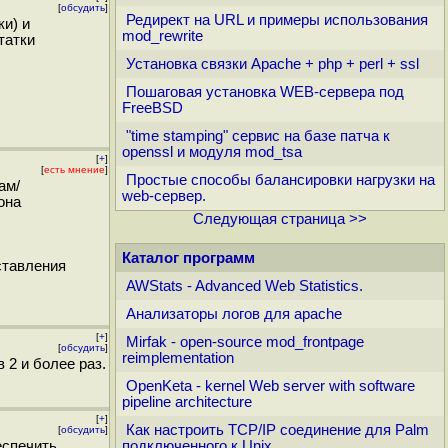
[
обсудить
]
Редирект на URL и примеры использования
и) и
mod_rewrite
татки
Установка связки Apache + php + perl + ssl
Пошаговая установка WEB-сервера под
FreeBSD
"time stamping" сервис на базе патча к
openssl и модуля mod_tsa
[
+
]
[
есть мнение
]
Простые способы балансировки нагрузки на
ам/
web-сервер.
она
Следующая страница >>
Каталог программ
ставления
AWStats - Advanced Web Statistics.
Анализаторы логов для apache
[
+
]
Mirfak - open-source mod_frontpage
[
обсудить
]
reimplementation
 2 и более раз.
OpenKeta - kernel Web server with software
pipeline architecture
[
+
]
Как настроить TCP/IP соединение для Palm
[
обсудить
]
еспечить
подключенного к Unix.