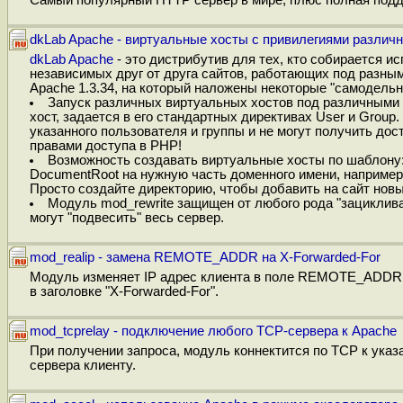
dkLab Apache - виртуальные хосты с привилегиями различ
dkLab Apache
- это дистрибутив для тех, кто собирается 
независимых друг от друга сайтов, работающих под разным
Apache 1.3.34, на который наложены некоторые "самодельн
Запуск различных виртуальных хостов под различными 
хост, задается в его стандартных директивах User и Group.
указанного пользователя и группы и не могут получить дос
правами доступа в PHP!
Возможность создавать виртуальные хосты по шаблону:
DocumentRoot на нужную часть доменного имени, например,
Просто создайте директорию, чтобы добавить на сайт нов
Модуль mod_rewrite защищен от любого рода "зациклива
могут "подвесить" весь сервер.
mod_realip - замена REMOTE_ADDR на X-Forwarded-For
Модуль изменяет IP адрес клиента в поле REMOTE_ADDR на
в заголовке "X-Forwarded-For".
mod_tcprelay - подключение любого TCP-cервера к Apache
При получении запроса, модуль коннектится по TCP к указа
сервера клиенту.