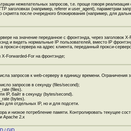
рации нежелательных запросов, т.е. проще говоря реализация
P заголовках (например, referer и user_agent), параметрам зап
о скрипта после очередного блокирования (например, для даль
ре на значение переданное с фронтэнда, через заголовок X-F
кэнд и видеть нормальные IP пользователей, вместо IP фронтэн
а прокси-сервера на адрес клиента, переданный прокси-серверо
 X-Forwarded-For на фронтэнде;
исла запросов к web-серверу в единицу времени. Ограничения 
исло запросов в секунду (files/second);
te (files).
 IP, байт в секунду (bytes/second).
ate (bytes).
ко для отдельных IP, но и для подсети.
ора и низкое потребление памяти. Контролировать текущее сос
и Apache 2.x
ID / GID.