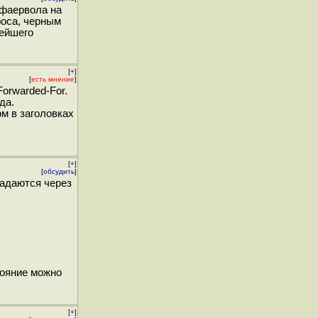
 фаервола на
роса, черным
нейшего
[
+
]
[
есть мнение
]
orwarded-For.
да.
м в заголовках
[
+
]
[
обсудить
]
задаются через
тояние можно
[
+
]