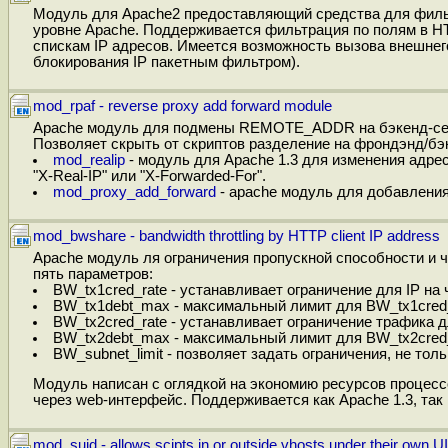
Модуль для Apache2 предоставляющий средства для фильт
уровне Apache. Поддерживается фильтрация по полям в HTT
спискам IP адресов. Имеется возможность вызова внешнег
блокирования IP пакетным фильтром).
mod_rpaf - reverse proxy add forward module
Apache модуль для подмены REMOTE_ADDR на бэкенд-серве
Позволяет скрыть от скриптов разделение на фрондэнд/бэ
mod_realip
- модуль для Apache 1.3 для изменения адрес
"X-Real-IP" или "X-Forwarded-For".
mod_proxy_add_forward
- apache модуль для добавления
mod_bwshare - bandwidth throttling by HTTP client IP address
Apache модуль ля ограничения пропускной способности и ч
пять параметров:
BW_tx1cred_rate - устанавливает ограничение для IP на ч
BW_tx1debt_max - максимальный лимит для BW_tx1cred_ra
BW_tx2cred_rate - устанавливает ограничение трафика для
BW_tx2debt_max - максимальный лимит для BW_tx2cred_r
BW_subnet_limit - позволяет задать ограничения, не толь
Модуль написан с оглядкой на экономию ресурсов процесс
через web-интерфейс. Поддерживается как Apache 1.3, так 
mod_suid - allows scipts in or outside vhosts under their own U