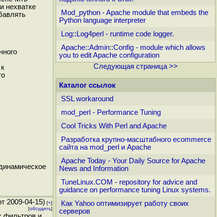
и нехватке
Mod_python - Apache module that embeds the
бавлять
Python language interpreter
Log::Log4perl - runtime code logger.
Apache::Admin::Config - module which allows
нного
you to edit Apache configuration
Следующая страница >>
 к
го
Каталог ссылок
SSL workaround
mod_perl - Performance Tuning
Cool Tricks With Perl and Apache
Разработка крупно-масштабного ecommerce
сайта на mod_perl и Apache
Apache Today - Your Daily Source for Apache
 динамическое
News and Information
TuneLinux.COM - repository for advice and
guidance on performance tuning Linux systems.
т 2009-04-15)
Как Yahoo оптимизирует работу своих
[
+
]
[
обсудить
]
серверов
х фильтров и