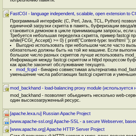
FastCGI - language independent, scalable, open extension to C
Программный интерфейс (C, Perl, Java, TCL, Python) позв
единичной загрузки скрипта в память, буферизации ввода/в
становится демоном в цикле принимающим запросы, если ци
Требуется небольшая переделка скрипта, пример fastcgi п
while(FCGI_Accept() >= 0) { printf("Content-type: text/html "); prin
Выгодно использовать при небольшом числе часто вызы
обязательно должны быть на той же машине. Если выполне
большое число разных скриптов лучше использовать mod_pe
Информация между fastcgi скриптом и httpd процессом буфе
как apache закончит обслуживание текущего.
mod_fcgid
- бинарно совместимая альтернатива mod_fas
уменьшение числа работающих fastcgi скриптов и уменьше
mod_backhand - load-balancing proxy module (используется 
mod_backhand - позволяет обьединить несколько web-серв
один высокозагруженный ресурс.
[apache.lexa.ru] Russian Apache Project
[www.apache-ssl.org] Apache-SSL - a secure Webserver, bas
[www.apache.org] Apache HTTP Server Project
Самый популярный HTTP сервер в мире, плюс полная подд