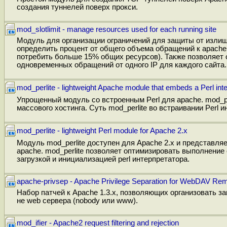
создания туннелей поверх прокси.
mod_slotlimit - manage resources used for each running site
Модуль для организации ограничений для защиты от излиш
определить процент от общего объема обращений к apache,
потребить больше 15% общих ресурсов). Также позволяет
одновременных обращений от одного IP для каждого сайта.
mod_perlite - lightweight Apache module that embeds a Perl inte
Упрощенный модуль со встроенным Perl для apache. mod_p
массового хостинга. Cуть mod_perlite во встраивании Perl и
mod_perlite - lightweight Perl module for Apache 2.x
Модуль mod_perlite доступен для Apache 2.x и представля
apache. mod_perlite позволяет оптимизировать выполнени
загрузкой и инициализацией perl интерпретатора.
apache-privsep - Apache Privilege Separation for WebDAV Re
Набор патчей к Apache 1.3.x, позволяющих организовать за
не web сервера (nobody или www).
mod_ifier - Apache2 request filtering and rejection