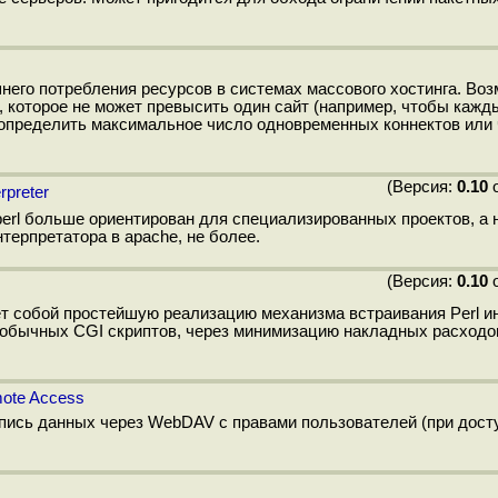
него потребления ресурсов в системах массового хостинга. Во
 которое не может превысить один сайт (например, чтобы кажды
 определить максимальное число одновременных коннектов или
(Версия:
0.10
о
rpreter
erl больше ориентирован для специализированных проектов, а 
нтерпретатора в apache, не более.
(Версия:
0.10
о
ет собой простейшую реализацию механизма встраивания Perl и
е обычных CGI скриптов, через минимизацию накладных расходо
mote Access
пись данных через WebDAV с правами пользователей (при доступ