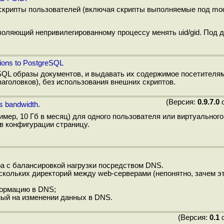
 скрипты пользователей (включая скрипты выполняемые под mod
зволяющий непривилегированному процессу менять uid/gid. Под 
tions to PostgreSQL
eSQL образы документов, и выдавать их содержимое посетителя
заголовков), без использования внешних скриптов.
(Версия:
0.9.7.0
о
s bandwidth.
ер, 10 Гб в месяц) для одного пользователя или виртуального
в конфигурации страницу.
а с балансировкой нагрузки посредством DNS.
скольких директорий между web-серверами (непонятно, зачем э
формацию в DNS;
ный на изменении данных в DNS.
(Версия:
0.1
о