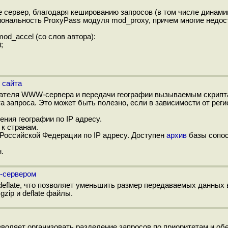
 сервер, благодаря кешированию запросов (в том числе динамик
ональность ProxyPass модуля mod_proxy, причем многие недос
d_accel (со слов автора):
;
 сайта
вателя WWW-сервера и передачи географии вызываемым скрипт
 запроса. Это может быть полезно, если в зависимости от реги
ния географии по IP адресу.
 к странам.
 Российской Федерации по IP адресу. Доступен
архив
базы сопо
.
B-сервером
eflate, что позволяет уменьшить размер передаваемых данных в
ip и deflate файлы.
позволяет организовать разделение запросов по приоритетам и об