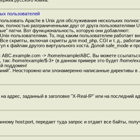
ных пользователей
использовать Apache в Unix для обслуживания нескольких полно
и, полностью разграниченными друг от друга пользователями Un
ые" патчи. Вот функциональность, которую они добавляют:
Unix-пользователями. То, под каким пользователем работает в
 Все скрипты, включая скрипты для mod_php, CGI и т. д., работа
туп к файлам другого виртуального хоста. Долой safe_mode и п
 ABC.example.com -> /home/example/ABC. Вы можете ссылаться
 так: /home/example/$-3+ (в данном примере это будет /home/ex
ый поддомен!
ний". Неосторожно или злонамеренно написанные директивы в .
 адрес, заданный в заголовке "X-Real-IP" или на последний а
нному host:port, передает туда запрос и отдает все байты, пол