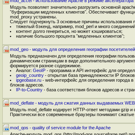
mod_accel - использование Apache в режиме акселератора
Модуль позволяет значительно разгрузить основной apache
"буферизации медленных клиентов". Обеспечивает функци
mod_proxy устранены.
Следует подчеркнуть 3 основные причины использования mo
тяжелый бэкенд, например, mod_perl и много соединений
контент долго генериться, но может кэшироваться;
наличие большого процента "медленных клиентов";
mod_geo - модуль для определения географии посетителей
Модуль предназначен для определения географии пользо
динамическим страницам в виде дополнительного аргумента
формируется разное содержимое.
Аналог:
GeoIP
- программа и API интерфейс для определе
geoip_country
- открытая база принадлежности IP блоков
ipgeobase.ru
- web-интерфейс для определения города в
блоков адресов.
IP-to-Country
- база соответствия блоков адресов и стран
mod_deflate - модуль для сжатия данных выдаваемых WE
Модуль mod_deflate кодирует HTTP-ответ методами gzip и d
Практически все современные браузеры понимают сжатые gz
mod_qos - quality of service module for the Apache
Apache-модуль mod_qos (http://mod-qos.sourceforge.net/) 