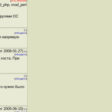
[
есть мнение
]
_php, mod_perl
другими ОС
[
+
]
[
обсудить
]
м напрямую
т 2006-01-27)
[
+
]
[
обсудить
]
 хоста. При
[
+
]
[
обсудить
]
то нужно было
т 2005-06-10)
[
+
]