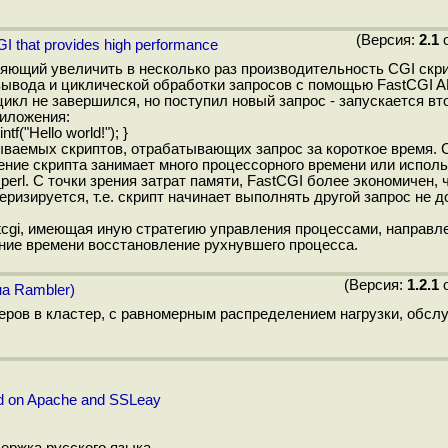
(Версия:
2.1
о
GI that provides high performance
оляющий увеличить в несколько раз производительность CGI скр
ывода и циклической обработки запросов с помощью FastCGI API
кл не завершился, но поступил новый запрос - запускается вто
риложения:
tf("Hello world!"); }
ваемых скриптов, отрабатывающих запрос за короткое время. 
ние скрипта занимает много процессорного времени или испол
rl. С точки зрения затрат памяти, FastCGI более экономичен, ч
ризируется, т.е. скрипт начинает выполнять другой запрос не д
tcgi, имеющая иную стратегию управления процессами, направл
ние времени восстановление рухнувшего процесса.
(Версия:
1.2.1
о
на Rambler)
еров в кластер, с равномерным распределением нагрузки, обс
ed on Apache and SSLeay
ержка русского языка.