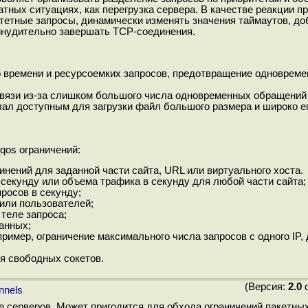
тных ситуациях, как перегрузка сервера. В качестве реакции пр
тетные запросы, динамически изменять значения таймаутов, до
инудительно завершать TCP-соединения.
 времени и ресурсоемких запросов, предотвращение одновреме
связи из-за слишком большого числа одновременных обращений
ал доступным для загрузки файл большого размера и широко е
qos ограничений:
ений для заданной части сайта, URL или виртуального хоста.
 секунду или объема трафика в секунду для любой части сайта;
росов в секунду;
или пользователей;
теле запроса;
анных;
ример, ограничение максимального числа запросов с одного IP,
я свободных сокетов.
(Версия:
2.0
о
nnels
 серверов. Может пригодится для обхода ограничений пакетны