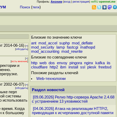
Профиль:
Аноним
(
вход
|
регистрация
)
неRU
opennet.me
РУМ
Поиск
(
теги
)
Близкие по значению ключи
ant
mod_accel
suphp
mod_deflate
т 2014-06-16)
[
+
]
mod_security
lamp
fastcgi
mathopd
[
обсудить
]
mod_accounting
mod_rewrite
Близкие по совпадению ключи
[
+
]
[
есть мнение
]
http
web
dos
envoy
pingora
nginx
kafka
iis
ректории и
cloudflare
http2
ibm
install
ssl
plesk
freebsd
менно.
Похожие разделы ключей
ерегрузке.
Web-технологии
т 2002-06-07)
[
+
]
[
обсудить
]
Раздел новостей
зыке перл
кой системы
[09.06.2026] Релиз http-сервера Apache 2.4.68
но использовать
с устранением 13 уязвимостей
 время. Когда
[04.06.2026] Атака на реализации HTTP/2,
ен к большому
приводящая к исчерпанию доступной памяти