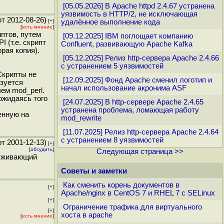
[05.05.2026] В Apache httpd 2.4.67 устранена
уязвимость в HTTP/2, не исключающая
т 2012-08-26)
[
+
]
удалённое выполнение кода
[
есть мнение
]
иптов, путем
[09.12.2025] IBM поглощает компанию
 (т.е. скрипт
Confluent, развивающую Apache Kafka
рая копия).
[05.12.2025] Релиз http-сервера Apache 2.4.66
с устранением 5 уязвимостей
Скрипты не
[12.09.2025] Фонд Apache сменил логотип и
ьзуется
начал использование акронима ASF
ем mod_perl.
ожидаясь того
[24.07.2025] В http-сервере Apache 2.4.65
устранена проблема, ломающая работу
енную на
mod_rewrite
[11.07.2025] Релиз http-сервера Apache 2.4.64
с устранением 8 уязвимостей
т 2001-12-13)
[
+
]
[
обсудить
]
Следующая страница >>
луживающий
Советы и заметки
Как сменить корень документов в
[
+
]
Apache/nginx в CentOS 7 и RHEL 7 с SELinux
[
+
]
Ограничение трафика для виртуального
[
+
]
хоста в apache
[
есть мнение
]