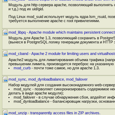
Модуль для http сервера apache, позволяющий выполнять
и т.д.) под их uid/gid.
Под Linux mod_suid использует модуль ядра lsm_rsuid, по
требуется выполнение apache с root привилегиями.
mod_libpq - Apache module which maintains persistent connec
Модуль для Apache 1.3, позволяющий сохранить в Postgr
(вынеся в PostgreSQL логику генерации документа и HTTP 
mod_cband - Apache 2 module for limiting users and virtualhost
Apache2 модуль для лимитирования объема трафика (наприм
превышении лимита, производится переброс на указанную 
mod_curb
- почти тоже самое, но для apache 1.3.
mod_sync, mod_dynloadbalance, mod_failover
Набор модулей для создания высоконадежного web-сервер
mod_sync - позволяет синхронизировать содержимое не
делать в виде apache модуля);
mod_failover - в случае обнаружения сбоя, апдейтит ин
mod_dynloadbalance - балансировщик нагрузки, основан
mod_unzip - transparently access files in ZIP archives.