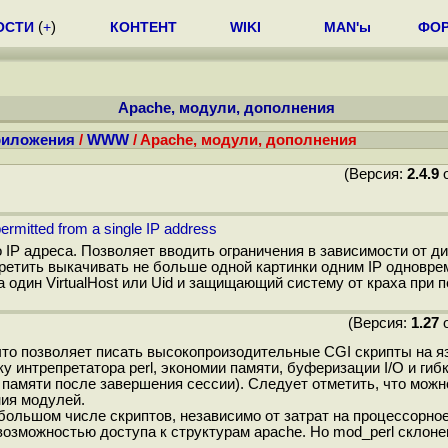
ОСТИ
(
+
)
КОНТЕНТ
WIKI
MAN'ы
ФО
Apache, модули, дополнения
риложения
/
WWW
/ Apache, модули, дополнения
(Версия:
2.4.9
о
ermitted from a single IP address
 IP адреса. Позволяет вводить ограничения в зависимости от ди
ретить выкачивать не больше одной картинки одним IP одновре
дин VirtualHost или Uid и защищающий систему от краха при п
(Версия:
1.27
о
 что позволяет писать высокопроизодительные CGI скрипты на я
у интрепретатора perl, экономии памяти, буферизации I/O и гиб
з памяти после завершения сессии). Следует отметить, что мож
ния модулей.
большом числе скриптов, независимо от затрат на процессорное
 возможностью доступа к структурам apache. Но mod_perl склон