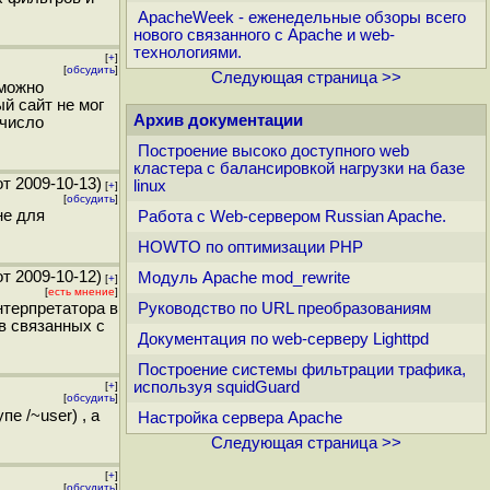
ApacheWeek - еженедельные обзоры всего
нового связанного с Apache и web-
технологиями.
[
+
]
[
обсудить
]
Следующая страница >>
зможно
й сайт не мог
Архив документации
 число
Построение высоко доступного web
кластера с балансировкой нагрузки на базе
т 2009-10-13)
linux
[
+
]
[
обсудить
]
не для
Работа с Web-сервером Russian Apache.
HOWTO по оптимизации PHP
т 2009-10-12)
Модуль Apache mod_rewrite
[
+
]
[
есть мнение
]
нтерпретатора в
Руководство по URL преобразованиям
в связанных с
Документация по web-серверу Lighttpd
Построение системы фильтрации трафика,
используя squidGuard
[
+
]
[
обсудить
]
е /~user) , а
Настройка сервера Apache
Следующая страница >>
[
+
]
[
обсудить
]