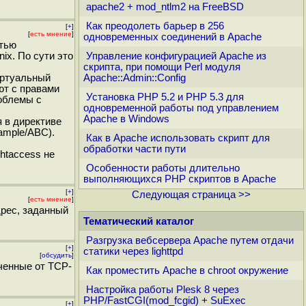
apache2 + mod_ntlm2 на FreeBSD
Как преодолеть барьер в 256
[
+
]
[
есть мнение
]
одновременных соединений в Apache
стью
ix. По сути это
Управление конфигурацией Apache из
скрипта, при помощи Perl модуля
иртуальный
Apache::Admin::Config
ют с правами
Установка PHP 5.2 и PHP 5.3 для
роблемы с
одновременной работы под управлением
Apache в Windows
 в директиве
ample/ABC).
Как в Apache использовать скрипт для
обработки части пути
htaccess не
Особенности работы длительно
выполняющихся PHP скриптов в Apache
[
+
]
Следующая страница >>
[
есть мнение
]
дрес, заданный
Тематический каталог
Разгрузка вебсервера Apache путем отдачи
[
+
]
статики через lighttpd
[
обсудить
]
ученные от TCP-
Как проместить Apache в chroot окружение
Настройка работы Plesk 8 через
PHP/FastCGI(mod_fcgid) + SuExec
[
+
]