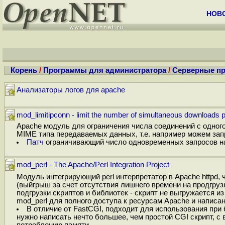
НОВ
Корень
/
Программы для администратора
/
Серверные п
Анализаторы логов для apache
mod_limitipconn - limit the number of simultaneous downloads p
Apache модуль для ограничения числа соединений с одного
MIME типа передаваемых данных, т.е. например можем зап
Патч
ограничивающий число одновременных запросов на о
mod_perl - The Apache/Perl Integration Project
Модуль интегрирующий perl интерпретатор в Apache httpd,
(выйгрыш за счет отсутствия лишнего времени на продгрузк
подгрузки скриптов и библиотек - скрипт не выгружается и
mod_perl для полного доступа к ресурсам Apache и написа
В отличие от FastCGI, подходит для использования при 
нужно написать нечто большее, чем простой CGI скрипт, с
потреблению памяти.