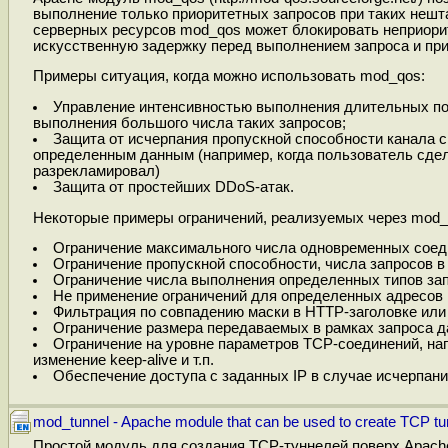
выполнение только приоритетных запросов при таких нешта
серверных ресурсов mod_qos может блокировать неприори
искусственную задержку перед выполнением запроса и пр
Примеры ситуация, когда можно использовать mod_qos:
Управление интенсивностью выполнения длительных по
выполнения большого числа таких запросов;
Защита от исчерпания пропускной способности канала 
определенным данным (например, когда пользователь сдел
разрекламировал)
Защита от простейших DDoS-атак.
Некоторые примеры ограничений, реализуемых через mod_
Ограничение максимального числа одновременных соедин
Ограничение пропускной способности, числа запросов в
Ограничение числа выполнения определенных типов зап
Не применение ограничений для определенных адресов 
Фильтрация по совпадению маски в HTTP-заголовке или 
Ограничение размера передаваемых в рамках запроса д
Ограничение на уровне параметров TCP-соединений, нап
изменение keep-alive и т.п.
Обеспечение доступа с заданных IP в случае исчерпани
mod_tunnel - Apache module that can be used to create TCP tu
Простой модуль для создания TCP-туннелей поверх Apache