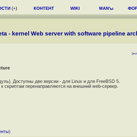
ОСТИ
(
+
)
КОНТЕНТ
WIKI
MAN'ы
ФО
a - kernel Web server with software pipeline arc
[
ис
cture
уль). Доступны две версии - для Linux и для FreeBSD 5.
ы к скриптам перенаправляются на внешний web-сервер.
енты
)