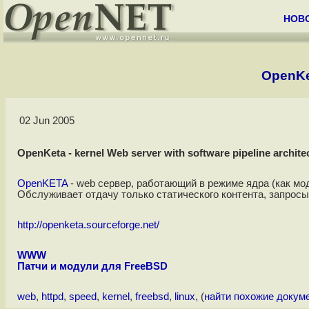
НОВ
OpenKet
02 Jun 2005
OpenKeta - kernel Web server with software pipeline archite
OpenKETA
- web сервер, работающий в режиме ядра (как мод
Обслуживает отдачу только статического контента, запрос
http://openketa.sourceforge.net/
WWW
Патчи и модули для FreeBSD
web
,
httpd
,
speed
,
kernel
,
freebsd
,
linux
, (
найти похожие докум