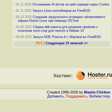
-
03.11.2025
Отсеивание AI-ботов на web-сервере через Cookie
-
01.11.2025
Запуск Linux-контейнеров во FreeBSD
-
26.10.2025
Создание загрузочного атомарно обновляемого
образа Oracle Linux при помощи OSTree
-
19.09.2025
Сборка deb-пакета для решения проблем с
плагином nvim-cmp для neovim в Debian 13
-
09.09.2025
Запуск KDE Plasma 6 с Wayland во FreeBSD
RSS
|
Следующие 15 записей >>
Хостинг:
Created 1996-2026 by
Maxim Chirkov
Добавить
,
Поддержать
,
Вебмастеру