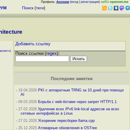
Профиль:
Аноним
(
вход
|
регистрация
)
неRU
opennet.me
РУМ
Поиск
(
теги
)
hitecture
Добавить ссылку
править
]
Поиск ссылки (
regex
):
Последние заметки
-
19.04.2026
PKI с аппаратным TRNG за 10 дней при помощи
AI
-
09.03.2026
Борьба с web-ботами через запрет HTTP/1.1
-
27.02.2026
Удаление всех IPv6 link-local адресов на всех
сетевых интерфейсах в Linux
-
27.01.2026
Ускорение пересборки llama.cpp
-
25.12.2025
Атомарные обновления в OSTree