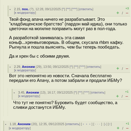
+3
2.15
,
пох.
(
?
), 12:28, 09/12/2025 [
^
] [
^^
] [
^^^
] [
ответить
]
+
–
[
к модератору
]
/
Твой фонд апача ничего не разрабатывает. Это
"кладбищенское братство" (пардон май идиш), они только
цветочки на могилке поправить могут раз в пол-года.
А разработкой занималась эта самая
коньф...хренвыговоришь. В общем, скусала rhbm кафку.
Рыгнула и пошла выяснять, чем бы теперь пообедать.
Да и хрен бы с обоими двумя.
2.29
,
Аноним
(
29
), 13:50, 09/12/2025 [
^
] [
^^
] [
^^^
] [
ответить
]
+
–
/
[
к модератору
]
Вот это непонятно из новости. Сначала бесплатно
передали его Апачу, а потом забрали и продали ИБМу?
+1
3.45
,
Аноним
(
13
), 16:17, 09/12/2025 [
^
] [
^^
] [
^^^
] [
ответить
]
+
–
[
к модератору
]
/
Что тут не понятно? Буровить будет сообщество, а
сливки достанутся ИБМу.
+1
1.18
,
Аноним
(
20
), 12:35, 09/12/2025 [
ответить
] [
﹢﹢﹢
] [
· · ·
]
[
↓
] [
↑
]
+
–
[
к модератору
]
/