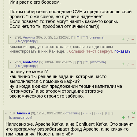
Или раст с его боровом.
Потом собираешь последние CVE и представляешь свой
проект: "То же самое, но лучше и надежнее".
Если повезет, то тебя могут нанять какие-то корпы.
Если нет, то ты приобрел отличный опыт))
2.96
,
Аноним
(
96
), 08:25, 10/12/2025 [
^
] [
^^
] [
^^^
] [
ответить
]
+
–
/
[
к модератору
]
Компания продукт стоят столько, сколько люди готовы
инвестировать в них Как еще...
большой текст свёрнут,
показать
2.99
,
anoName
(
?
), 08:44, 10/12/2025 [
^
] [
^^
] [
^^^
] [
ответить
]
+
–
/
[
к модератору
]
почему не может?
как лично ты решаешь задачи, которые часто
выполняются с помощью кафки?
ну и когда в одном предложении термин капитализма
"стоимость" а во втором отрицание этого же
экономического строя это забавно.
+2
1.9
,
Аноним
(
9
), 12:20, 09/12/2025 [
ответить
] [
﹢﹢﹢
] [
· · ·
]
[
↓
] [
↑
]
+
–
[
к модератору
]
/
Написано же, Apache Kafka, а не Confluent Kafka. Это значит,
что программу разрабатывает фонд Apache, а не какая-то
там компания. Новость ни о чём.