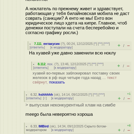
А ноклатель по прежнему живет и здравствует,
работающая у тебя билайновская мобила не даст
соврать (санкции? А енто не мы! Енто вон
юридическое лицо хдета на кипре. Главное, чтоб
денежки поступали на счета бесперебойно и
согласно графику росли.)
7.111
,
ентакусик
(
?
), 00:24, 12/12/2025 [
^
] [
^^
] [
^^^
]
+
–
/
[
ответить
]
[
к модератору
]
На хуавей уже давно заменили всю ноклу
8.112
,
пох.
(
?
), 13:46, 12/12/2025 [
^
] [
^^
] [
^^^
]
+
–
/
[
ответить
]
[
к модератору
]
хуавей во-первых заблокировал поставку своих
железок в рф еще четыре года назад ...
текст
свёрнут,
показать
+1
6.32
,
hshhhhh
(
ok
), 14:14, 09/12/2025 [
^
] [
^^
] [
^^^
]
+
–
[
ответить
]
[
↑
] [
к модератору
]
/
> выпуская неконкурентный хлам на симбе
meego была невероятно хороша
+8
6.33
,
IMBird
(
ok
), 14:34, 09/12/2025
Скрыто ботом-
+
–
модератором
[
к модератору
]
/