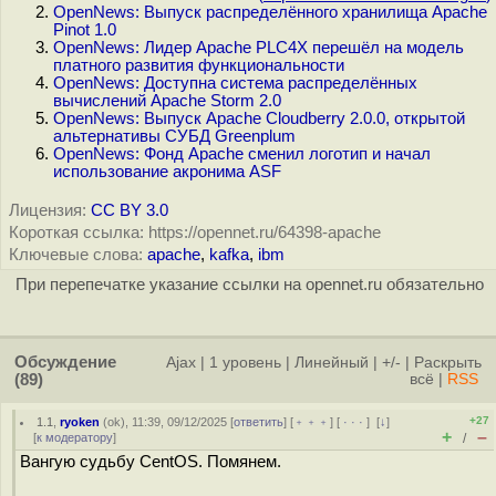
OpenNews: Выпуск распределённого хранилища Apache
Pinot 1.0
OpenNews: Лидер Apache PLC4X перешёл на модель
платного развития функциональности
OpenNews: Доступна система распределённых
вычислений Apache Storm 2.0
OpenNews: Выпуск Apache Cloudberry 2.0.0, открытой
альтернативы СУБД Greenplum
OpenNews: Фонд Apache сменил логотип и начал
использование акронима ASF
Лицензия:
CC BY 3.0
Короткая ссылка: https://opennet.ru/64398-apache
Ключевые слова:
apache
,
kafka
,
ibm
При перепечатке указание ссылки на opennet.ru обязательно
Обсуждение
Ajax
|
1 уровень
|
Линейный
|
+/-
|
Раскрыть
(89)
всё
|
RSS
+27
1.1
,
ryoken
(
ok
), 11:39, 09/12/2025 [
ответить
] [
﹢﹢﹢
] [
· · ·
]
[
↓
]
+
–
[
к модератору
]
/
Вангую судьбу CentOS. Помянем.