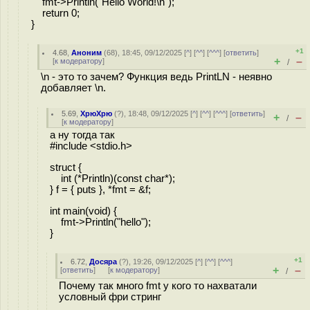
fmt->Println("Hello World!\n");
return 0;
}
+1
4.68
,
Аноним
(
68
), 18:45, 09/12/2025 [
^
] [
^^
] [
^^^
] [
ответить
]
+
–
[
к модератору
]
/
\n - это то зачем? Функция ведь PrintLN - неявно
добавляет \n.
5.69
,
ХрюХрю
(
?
), 18:48, 09/12/2025 [
^
] [
^^
] [
^^^
] [
ответить
]
+
–
/
[
к модератору
]
а ну тогда так
#include <stdio.h>
struct {
int (*Println)(const char*);
} f = { puts }, *fmt = &f;
int main(void) {
fmt->Println("hello");
}
+1
6.72
,
Досяра
(
?
), 19:26, 09/12/2025 [
^
] [
^^
] [
^^^
]
+
–
[
ответить
]
[
к модератору
]
/
Почему так много fmt у кого то нахватали
условный фри стринг