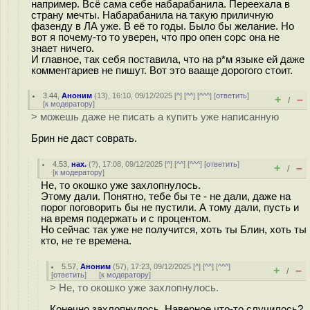
например. Всё сама себе набарабанила. Переехала в
страну мечты. Набарабанила на такую приличную
фазенду в ЛА уже. В её то годы. Было бы желание. Но
вот я почему-то то уверен, что про опен сорс она не
знает ничего.
И главное, так себя поставила, что на р*м языке ей даже
комментариев не пишут. Вот это вааще дорогого стоит.
3.44
,
Аноним
(
13
), 16:10, 09/12/2025 [
^
] [
^^
] [
^^^
] [
ответить
]
+
–
/
[
к модератору
]
> можешь даже не писать а купить уже написанную
Брин не даст соврать.
4.53
,
нах.
(
?
), 17:08, 09/12/2025 [
^
] [
^^
] [
^^^
] [
ответить
]
+
–
/
[
к модератору
]
Не, то окошко уже захлопнулось.
Этому дали. Понятно, тебе бы те - не дали, даже на
порог поговорить бы не пустили. А тому дали, пусть и
на время подержать и с процентом.
Но сейчас так уже не получится, хоть ты Блин, хоть ты
кто, не те времена.
5.57
,
Аноним
(
57
), 17:23, 09/12/2025 [
^
] [
^^
] [
^^^
]
+
–
/
[
ответить
]
[
к модератору
]
> Не, то окошко уже захлопнулось.
Конечно захлопнулось. Наверное что-то случилось?