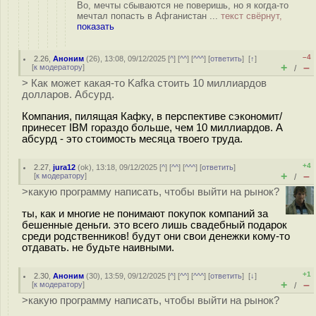
Во, мечты сбываются не поверишь, но я когда-то
мечтал попасть в Афганистан ...
текст свёрнут,
показать
–4
2.26
,
Аноним
(
26
), 13:08, 09/12/2025 [
^
] [
^^
] [
^^^
] [
ответить
]
[
↑
]
+
–
[
к модератору
]
/
> Как может какая-то Kafka стоить 10 миллиардов
долларов. Абсурд.
Компания, пилящая Кафку, в перспективе сэкономит/
принесет IBM гораздо больше, чем 10 миллиардов. А
абсурд - это стоимость месяца твоего труда.
+4
2.27
,
jura12
(
ok
), 13:18, 09/12/2025 [
^
] [
^^
] [
^^^
] [
ответить
]
+
–
[
к модератору
]
/
>какую программу написать, чтобы выйти на рынок?
ты, как и многие не понимают покупок компаний за
бешенные деньги. это всего лишь свадебный подарок
среди родственников! будут они свои денежки кому-то
отдавать. не будьте наивными.
+1
2.30
,
Аноним
(
30
), 13:59, 09/12/2025 [
^
] [
^^
] [
^^^
] [
ответить
]
[
↓
]
+
–
[
к модератору
]
/
>какую программу написать, чтобы выйти на рынок?