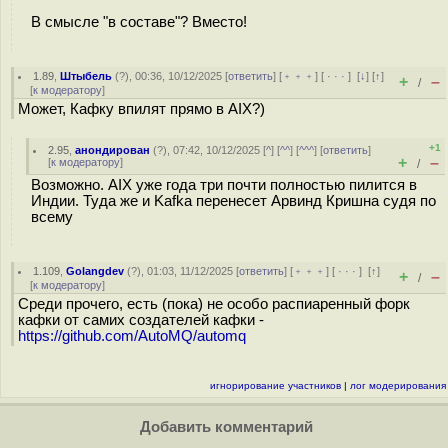
В смысле "в составе"? Вместо!
1.89
,
Штыбель
(
?
), 00:36, 10/12/2025 [
ответить
] [
﹢﹢﹢
] [
· · ·
]
[
↓
] [
↑
]
+
–
/
[
к модератору
]
Может, Кафку впилят прямо в AIX?)
+1
2.95
,
анондирован
(
?
), 07:42, 10/12/2025 [
^
] [
^^
] [
^^^
] [
ответить
]
+
–
[
к модератору
]
/
Возможно. AIX уже года три почти полностью пилится в
Индии. Туда же и Kafka перенесет Арвинд Кришна судя по
всему
1.109
,
Golangdev
(
?
), 01:03, 11/12/2025 [
ответить
] [
﹢﹢﹢
] [
· · ·
]
[
↑
]
+
–
/
[
к модератору
]
Среди прочего, есть (пока) не особо распиаренный форк
кафки от самих создателей кафки -
https://github.com/AutoMQ/automq
игнорирование участников
|
лог модерирования
Добавить комментарий