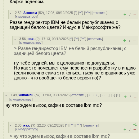
Кафке поделом.
2.52
,
Аноним
(
52
), 17:08, 09/12/2025 [
^
] [
^^
] [
^^^
] [
ответить
]
+
–
/
[
к модератору
]
Разве гендиректор IBM не белый республиканец с
задницей белого цвета? Индус в Майкрософте же?
3.56
,
нах.
(
?
), 17:13, 09/12/2025 [
^
] [
^^
] [
^^^
] [
ответить
]
+
–
/
[
к модератору
]
> Разве гендиректор IBM не белый республиканец с
задницей белого цвета?
ну тебе видней, мы к целованию не допущены.
Но как это помешает ему перенести разработку в индию
(если конечно сама эта коньф...тьфу не справилась уже
давно - что вообще-то более вероятно)?
1.49
,
жявамэн
(
ok
), 17:03, 09/12/2025 [
ответить
] [
﹢﹢﹢
] [
· · ·
]
[
↓
] [
↑
]
+
–
/
[
к модератору
]
ну что ждем выход кафки в составе ibm mq?
+1
2.86
,
нах.
(
?
), 22:20, 09/12/2025 [
^
] [
^^
] [
^^^
] [
ответить
]
+
–
[
к модератору
]
/
> ну что ждем выход кафки в составе ibm mq?