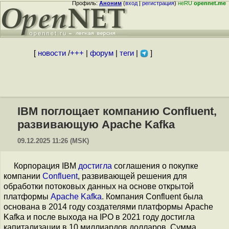
Профиль:
Аноним
(
вход
|
регистрация
)
неRU
opennet.me
[
новости
/
+++
|
форум
|
теги
|
]
IBM поглощает компанию Confluent,
развивающую Apache Kafka
09.12.2025 11:26 (MSK)
Корпорация IBM
достигла
соглашения о покупке
компании
Confluent
, развивающей решения для
обработки потоковых данных на основе открытой
платформы
Apache Kafka
. Компания Confluent была
основана в 2014 году создателями платформы Apache
Kafka и после выхода на IPO в 2021 году достигла
капитализации в 10 миллиардов долларов. Сумма