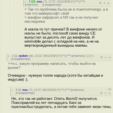
7.115
,
пох.
(
?
), 17:37, 13/12/2025 [
^
] [
^^
] [
^^^
]
+
–
/
[
ответить
]
[
к модератору
]
> Так-то проблема была не в maemo/meego, а в
том что майкрософт свой
> винфон зафорсил и N9 так и не получил
наследника
А нокла-то тут причем? В винфоне ничего от
ноклы не было. microsoft свою винду CE
выпустил за десять лет до винфонов. И
winmobile делал с оглядкой на нее, а не на
мертворожденный выкидыш маемы.
2.11
,
ryoken
(
ok
), 12:22, 09/12/2025 [
^
] [
^^
] [
^^^
] [
ответить
]
[
↓
] [
↑
]
+
–
/
[
к модератору
]
>>п.с. какую программу написать, чтобы выйти на
рынок?
Очевидно - нужную толпе народа (хотя бы китайцам и
индусам) :).
+2
3.22
,
пох.
(
?
), 12:37, 09/12/2025 [
^
] [
^^
] [
^^^
] [
ответить
]
+
–
[
к модератору
]
/
Не, это так не работает. Опять libxml2 получится.
Поисправляй-ка лет пятнадцать баги за
пшелнaxбыстроделать, а потом тебя заменят жеан тяны.