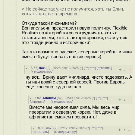
> Но сейчас так уже не получится, хоть ты Блин,
хоть ты кто, не те времена.
Откуда такой писи-мизм)?
Вон апельсин представил новую политику, Flexible
Realism по которой готов сотрудничать хоть с
тоталитарными, хоть с авторитарными, если у них
это "традиционно и исторически".
Так что возможно русские, северные корейцы и янки
вместе будут воевать против европы)
6.77
,
нах.
(
?
), 20:28, 09/12/2025 [
^
] [
^^
] [
^^^
] [
ответить
]
+
–
/
[
к модератору
]
ну вот... Брину дают миллиард, чисто подержать. А
ты иди воюй с северной кореей. Против Европы
еще, конечно, куда ни шло.
7.82
,
Аноним
(
82
), 21:40, 09/12/2025 [
^
] [
^^
] [
^^^
]
+
–
/
[
ответить
]
[
к модератору
]
Вместе мы неодолимая сила. Мы весь мир
превратим в северную корею. Нет, даже в
афганистан сможем превратить!
8.83
,
нах.
(
?
), 22:12, 09/12/2025 [
^
] [
^^
] [
^^^
]
+
–
/
[
ответить
]
[
к модератору
]