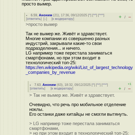
просто вымер.
6.59
,
Аноним
(
21
), 17:36, 09/12/2025 [
^
] [
^^
] [
^^^
]
+
–
/
[
ответить
]
[
↓
] [
к модератору
]
>просто вымер
Так не вымер же. Живёт и здравствует.
Многие компании из совершенно разных
индустрий, закрывали какие-то свои
подразделения... и ничего.
LG например тоже перестала заниматься
смартфонами, но при этом входит в
технологический топ-25:
https://en.wikipedia.org/wiki/List_of_largest_technology
_companies_by_revenue
+1
7.63
,
Аноним
(
63
), 18:32, 09/12/2025 [
^
] [
^^
] [
^^^
]
+
–
[
ответить
]
[
к модератору
]
/
> Так не вымер же. Живёт и здравствует.
Очевидно, что речь про мобильное отделение
ноклы.
Его останки даже китайцы не смогли вытянуть.
> LG например тоже перестала заниматься
смартфонами,
> но при этом входит в технологический топ-25: