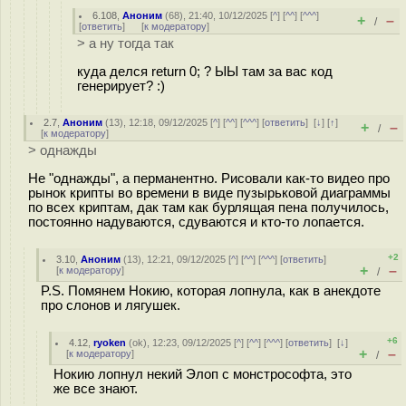
6.108
,
Аноним
(
68
), 21:40, 10/12/2025 [
^
] [
^^
] [
^^^
]
+
–
/
[
ответить
]
[
к модератору
]
> а ну тогда так
куда делся return 0; ? ЫЫ там за вас код
генерирует? :)
2.7
,
Аноним
(
13
), 12:18, 09/12/2025 [
^
] [
^^
] [
^^^
] [
ответить
]
[
↓
] [
↑
]
+
–
/
[
к модератору
]
> однажды
Не "однажды", а перманентно. Рисовали как-то видео про
рынок крипты во времени в виде пузырьковой диаграммы
по всех криптам, дак там как бурлящая пена получилось,
постоянно надуваются, сдуваются и кто-то лопается.
+2
3.10
,
Аноним
(
13
), 12:21, 09/12/2025 [
^
] [
^^
] [
^^^
] [
ответить
]
+
–
[
к модератору
]
/
P.S. Помянем Нокию, которая лопнула, как в анекдоте
про слонов и лягушек.
+6
4.12
,
ryoken
(
ok
), 12:23, 09/12/2025 [
^
] [
^^
] [
^^^
] [
ответить
]
[
↓
]
+
–
[
к модератору
]
/
Нокию лопнул некий Элоп с монстрософта, это
же все знают.