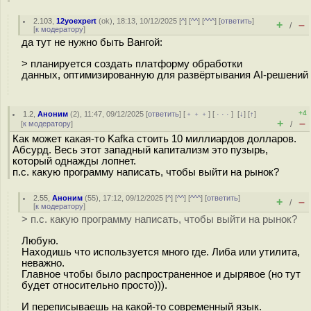
2.103
,
12yoexpert
(
ok
), 18:13, 10/12/2025 [
^
] [
^^
] [
^^^
] [
ответить
]
+
–
/
[
к модератору
]
да тут не нужно быть Вангой:
> планируется создать платформу обработки
данных, оптимизированную для развёртывания AI-решений
+4
1.2
,
Аноним
(
2
), 11:47, 09/12/2025 [
ответить
] [
﹢﹢﹢
] [
· · ·
]
[
↓
] [
↑
]
+
–
[
к модератору
]
/
Как может какая-то Kafka стоить 10 миллиардов долларов.
Абсурд. Весь этот западный капитализм это пузырь,
который однажды лопнет.
п.с. какую программу написать, чтобы выйти на рынок?
2.55
,
Аноним
(
55
), 17:12, 09/12/2025 [
^
] [
^^
] [
^^^
] [
ответить
]
+
–
/
[
к модератору
]
> п.с. какую программу написать, чтобы выйти на рынок?
Любую.
Находишь что используется много где. Либа или утилита,
неважно.
Главное чтобы было распространенное и дырявое (но тут
будет относительно просто))).
И переписываешь на какой-то современный язык.