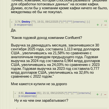
Точнее, компания, которая способна развивать "решения
для обработки потоковых данных" на основе кафки.
Думаю, если бы у компании кроме кафки ничего не было,
межделмаш её бы не покупал.
+1
3.74
,
Dmitry
(
??
), 19:31, 09/12/2025 [
^
] [
^^
] [
^^^
] [
ответить
]
[
↓
]
+
–
[
к модератору
]
/
Да.
"Каков годовой доход компании Confluent?
Выручка за двенадцать месяцев, закончившихся 30
сентября 2025 года, составила 1,113 млрд долларов
США , увеличившись на 21,58% по сравнению с
аналогичным периодом предыдущего года. Годовая
выручка за 2024 год составила 0,964 млрд долларов
США, увеличившись на 24,03% по сравнению с 2023
годом. Годовая выручка за 2023 год составила 0,777
млрд долларов США, увеличившись на 32,6% по
сравнению с 2022 годом."
Мне кажется купили не за дорого
4.81
,
Аноним
(
81
), 21:11, 09/12/2025 [
^
] [
^^
] [
^^^
] [
ответить
]
+
–
/
[
к модератору
]
Ну и на чем они зарабатывают?