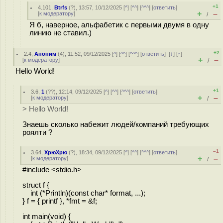
+1
4.101
,
Btrfs
(
?
), 13:57, 10/12/2025 [
^
] [
^^
] [
^^^
] [
ответить
]
+
–
[
к модератору
]
/
Я б, наверное, альфабетик с первыми двумя в одну
линию не ставил.)
+2
2.4
,
Аноним
(
4
), 11:52, 09/12/2025 [
^
] [
^^
] [
^^^
] [
ответить
]
[
↓
] [
↑
]
+
–
[
к модератору
]
/
Hello World!
+1
3.6
,
1
(
??
), 12:14, 09/12/2025 [
^
] [
^^
] [
^^^
] [
ответить
]
+
–
[
к модератору
]
/
> Hello World!
Знаешь сколько набежит людей/компаний требующих
роялти ?
–1
3.64
,
ХрюХрю
(
?
), 18:34, 09/12/2025 [
^
] [
^^
] [
^^^
] [
ответить
]
+
–
[
к модератору
]
/
#include <stdio.h>
struct f {
int (*Println)(const char* format, ...);
} f = { printf }, *fmt = &f;
int main(void) {