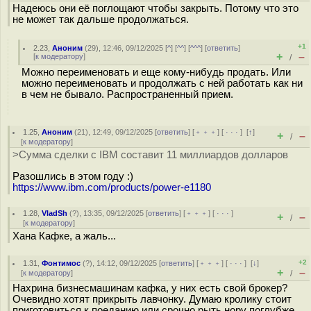
Надеюсь они её поглощают чтобы закрыть. Потому что это
не может так дальше продолжаться.
+1
2.23
,
Аноним
(
29
), 12:46, 09/12/2025 [
^
] [
^^
] [
^^^
] [
ответить
]
+
–
[
к модератору
]
/
Можно переименовать и еще кому-нибудь продать. Или
можно переименовать и продолжать с ней работать как ни
в чем не бывало. Распространенный прием.
1.25
,
Аноним
(
21
), 12:49, 09/12/2025 [
ответить
] [
﹢﹢﹢
] [
· · ·
]
[
↑
]
+
–
/
[
к модератору
]
>Сумма сделки с IBM составит 11 миллиардов долларов
Разошлись в этом году :)
https://www.ibm.com/products/power-e1180
1.28
,
VladSh
(
?
), 13:35, 09/12/2025 [
ответить
] [
﹢﹢﹢
] [
· · ·
]
+
–
/
[
к модератору
]
Хана Кафке, а жаль...
+2
1.31
,
Фонтимос
(
?
), 14:12, 09/12/2025 [
ответить
] [
﹢﹢﹢
] [
· · ·
]
[
↓
]
+
–
[
к модератору
]
/
Нахрина бизнесмашинам кафка, у них есть свой брокер?
Очевидно хотят прикрыть лавчонку. Думаю кролику стоит
приготовиться к поеданию или срочно рыть нору поглубже.