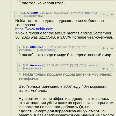
Элла только исполнитель
4.21
,
Аноним
(
21
), 12:37, 09/12/2025 [
^
] [
^^
] [
^^^
] [
ответить
]
+
–
/
[
↑
] [
к модератору
]
Nokia только продала подразделение мобильных
телефонов.
https://www.nokia.com
>Nokia revenue for the twelve months ending September
30, 2025 was $21.594B, a 3.89% increase year-over-year.
5.43
,
Аноним
(
13
), 16:06, 09/12/2025 [
^
] [
^^
] [
^^^
]
+
–
/
[
ответить
]
[
к модератору
]
"только" - это когда в мире был единственный смарт.
+2
5.51
,
Аноним
(
-
), 17:06, 09/12/2025 [
^
] [
^^
] [
^^^
] [
ответить
]
+
–
[
к модератору
]
/
> Nokia только продала подразделение мобильных
телефонов.
Это "только" занимало в 2007 году 40% мирового
рынка мобилок.
Ну а потом вышли айфон и андроид... и оказалось
что их поделия убоги даже по сравнению с огрызком.
Не помогла ни попытка добавить Qt, ни
сделать ̶с̶м̶а̶р̶т̶ ̶д̶л̶я̶ ̶п̶е̶р̶д̶о̶л̶и̶к̶о̶в̶ линух-смарт на
Maemo. А раз адаптироваться сей мамонт не смог, то