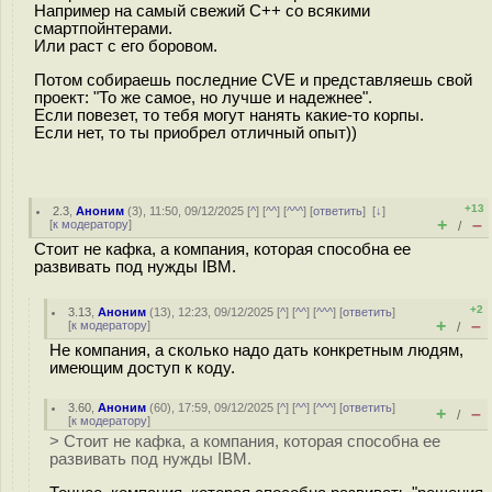
Например на самый свежий С++ со всякими
смартпойнтерами.
Или раст с его боровом.
Потом собираешь последние CVE и представляешь свой
проект: "То же самое, но лучше и надежнее".
Если повезет, то тебя могут нанять какие-то корпы.
Если нет, то ты приобрел отличный опыт))
+13
2.3
,
Аноним
(
3
), 11:50, 09/12/2025 [
^
] [
^^
] [
^^^
] [
ответить
]
[
↓
]
+
–
[
к модератору
]
/
Стоит не кафка, а компания, которая способна ее
развивать под нужды IBM.
+2
3.13
,
Аноним
(
13
), 12:23, 09/12/2025 [
^
] [
^^
] [
^^^
] [
ответить
]
+
–
[
к модератору
]
/
Не компания, а сколько надо дать конкретным людям,
имеющим доступ к коду.
3.60
,
Аноним
(
60
), 17:59, 09/12/2025 [
^
] [
^^
] [
^^^
] [
ответить
]
+
–
/
[
к модератору
]
> Стоит не кафка, а компания, которая способна ее
развивать под нужды IBM.