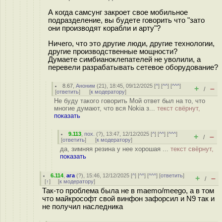
А когда самсунг закроет свое мобильное
подразделение, вы будете говорить что "зато
они производят корабли и арту"?
Ничего, что это другие люди, другие технологии,
другие производственные мощности?
Думаете симбианоклепателей не уволили, а
перевели разрабатывать сетевое оборудование?
8.67
,
Аноним
(
21
), 18:45, 09/12/2025 [
^
] [
^^
] [
^^^
]
+
–
/
[
ответить
]
[
к модератору
]
Не буду такого говорить Мой ответ был на то, что
многие думают, что вся Nokia з...
текст свёрнут,
показать
9.113
,
пох.
(
?
), 13:47, 12/12/2025 [
^
] [
^^
] [
^^^
]
+
–
/
[
ответить
]
[
к модератору
]
да, зимняя резина у нее хорошая ...
текст свёрнут,
показать
6.114
,
ага
(
?
), 15:46, 12/12/2025 [
^
] [
^^
] [
^^^
] [
ответить
]
+
–
/
[
↑
] [
к модератору
]
Так-то проблема была не в maemo/meego, а в том
что майкрософт свой винфон зафорсил и N9 так и
не получил наследника