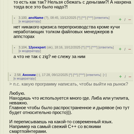
то есть как так? Нельзя сбежать с деньгами?! А нахрена
тогда все это было надо?!
3.100
,
anoName
(
?
), 08:45, 10/12/2025 [
^
] [
^^
] [
^^^
] [
ответить
]
+
–
/
[
к модератору
]
нет никакого кризиса перепроизводства кроме кучи
неработающих толком файловых менеджеров в
аппсторах
3.104
,
12yoexpert
(
ok
), 18:16, 10/12/2025 [
^
] [
^^
] [
^^^
] [
ответить
]
+
–
/
[
к модератору
]
а что не так с zig? не слежу за ним
2.58
,
Аноним
(
-
), 17:28, 09/12/2025 [
^
] [
^^
] [
^^^
] [
ответить
]
[
↑
]
+
–
/
[
к модератору
]
> п.с. какую программу написать, чтобы выйти на рынок?
Любую.
Находишь что используется много где. Либа или утилита,
неважно.
Главное чтобы было распространенное и дырявое (но тут
будет относительно просто))).
И переписываешь на какой-то современный язык.
Например на самый свежий С++ со всякими
смартпойнтерами.