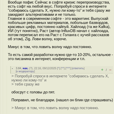
Вообще пофиг. Сейчас в софте кризис перепроизводства,
есть софт на любой вкус. Попробуй спроси в интернете
"собираюсь сделать Х, нужно ли кому-то" и тебя сразу же
закидают альтернативами и не только.
Главное в современном софте - это маркетинг. Выпускай
побольше рекламных материалов, побольше базвордов,
красивых цифр, постоянно хайпуй. Хайлоад (та же Kafka),
ИИ (тут понятно), Раст (автор InfluxDB начал с хайлоада,
потом переписал его на Раст с Голанга с кучей рассказов
об этом), Zig. Лови волну, короче.
Минус в том, что ловить волну надо постоянно.
То есть самой разработки нужно где-то 10-20%, остальное -
это писанина в интернет, конференции и т.п.
3.84
,
нах.
(
?
), 22:16, 09/12/2025 [
^
] [
^^
] [
^^^
] [
ответить
]
+
–
/
[
к модератору
]
> Попробуй спроси в интернете "собираюсь сделать Х,
нужно ли кому-то" и
> тебя сразу же
oбocpyт с головы до пят.
Поправил, не благодари. (нашел он блин где спрашивать)
> Минус в том, что ловить волну надо постоянно.