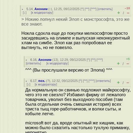
–10
5.14
,
Аноним
(
-
), 12:25, 09/12/2025 [
^
] [
^^
] [
^^^
] [
ответить
]
+
–
[
↓
] [
к модератору
]
/
> Нокию лопнул некий Элоп с монстрософта, это же
все знают.
Нокла сдохла еще до покупки мелкософтом просто
засидевшись на олимпе и выпуская неконкурентный
хлам на симбе. Элоп как раз попробовал ее
вытянуть, но не повезло.
+5
6.16
,
Аноним
(
13
), 12:29, 09/12/2025 [
^
] [
^^
] [
^^^
]
+
–
[
ответить
]
[
к модератору
]
/
^^^ (Вы прослушали версию от Элопа) ^^^
6.17
,
пох.
(
?
), 12:32, 09/12/2025 [
^
] [
^^
] [
^^^
] [
ответить
]
+
–
/
[
↓
] [
к модератору
]
Да нормальную он свинью подложил майкрософту,
чего это не свезло? Избавил фирму от лежалого
товарчика, уволил без выходного пособия (там
была отдельная очень смешная история) всех
триста тыщ горе-работничков, и волки сыты, и
кобыле легче.
microsoft вот да, вроде опытный же хищник, как
можно было схватить настолько тухлую приманку,
непонятно.