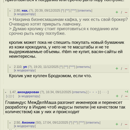
2.80
,
нах.
(
?
), 20:39, 09/12/2025 [
^
] [
^^
] [
^^^
] [
ответить
]
+
–
/
[
к модератору
]
> Нахрина бизнесмашинам кафка, у них есть свой брокер?
Очевидно хотят прикрыть лавчонку.
> Думаю кролику стоит приготовиться к поеданию или
срочно рыть нору поглубже.
кролик может пока не спешить покупать новый бумажник
из кожи крокодила, у него не те масштабы и не те
выдерживаемые объемы. rhbm не купит, васян-сайты ей
неинтересны.
2.110
,
уп
(
?
), 19:20, 11/12/2025 [
^
] [
^^
] [
^^^
] [
ответить
]
+
–
/
[
к модератору
]
Кролик уже куплен Бродкомом, если что.
+4
1.47
,
анондирован
(
?
), 16:34, 09/12/2025 [
ответить
] [
﹢﹢﹢
] [
· · ·
]
+
–
[
↓
] [
↑
] [
к модератору
]
/
Главиндус МежДелМаша разгонит инженеров и перенесет
разработку в Индию чтоб индусы пилили (не качеством так
количеством) как у них и происходит
2.50
,
Аноним
(
50
), 17:04, 09/12/2025 [
^
] [
^^
] [
^^^
] [
ответить
]
+
–
/
[
к модератору
]