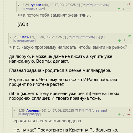
–1
4.24
,
ryoken
(
ok
), 12:47, 09/12/2025 [
^
] [
^^
] [
^^^
] [
ответить
]
+
–
[
к модератору
]
/
>>а потом тебя заменят жеан тяны.
(AGI)
+2
2.19
,
пох.
(
?
), 12:36, 09/12/2025 [
^
] [
^^
] [
^^^
] [
ответить
]
[
↓
] [
↑
]
+
–
[
к модератору
]
/
> п.с. какую программу написать, чтобы выйти на рынок?
да любую, и можешь даже не писать а купить уже
написанную. Все так делают.
Главная задача - родиться в семье миллиардера.
Не, не лопнет. Чего ему лопаться-то? Рабы работают,
процент по ипотеке растет.
rhbm (может к тому времени уже без rh) еще на твоих
похоронах спляшет. И твоего правнука тоже.
–5
3.38
,
Аноним
(
36
), 14:57, 09/12/2025 [
^
] [
^^
] [
^^^
] [
ответить
]
+
–
[
к модератору
]
/
>родиться в семье миллиардера
Не, ну как? Посмотрите на Кристину Рыбальченко,