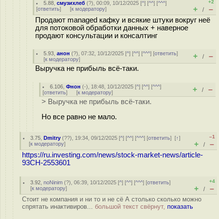
+2
5.88
,
смузихлеб
(
?
), 00:09, 10/12/2025 [
^
] [
^^
] [
^^^
]
+
–
[
ответить
]
[
к модератору
]
/
Продают managed кафку и всякие штуки вокруг неё
для потоковой обработки данных + наверное
продают консультации и консалтинг
5.93
,
анон
(
?
), 07:32, 10/12/2025 [
^
] [
^^
] [
^^^
] [
ответить
]
+
–
/
[
к модератору
]
Выручка не прибыль всё-таки.
6.106
,
Фнон
(-), 18:48, 10/12/2025 [
^
] [
^^
] [
^^^
]
+
–
/
[
ответить
]
[
к модератору
]
> Выручка не прибыль всё-таки.
Но все равно не мало.
–1
3.75
,
Dmitry
(
??
), 19:34, 09/12/2025 [
^
] [
^^
] [
^^^
] [
ответить
]
[
↑
]
+
–
[
к модератору
]
/
https://ru.investing.com/news/stock-market-news/article-
93CH-2553601
+4
3.92
,
noNinim
(
?
), 06:39, 10/12/2025 [
^
] [
^^
] [
^^^
] [
ответить
]
+
–
[
к модератору
]
/
Стоит не компания и ни то и не сё А столько сколько можно
спрятать инактивиров...
большой текст свёрнут,
показать