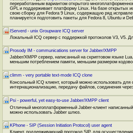
переработанным вариантом открытого многоплатформенног
GPL и поддерживает платформу Linux. На базе открытых и
свою сборку для Fedora 9 Linux, содержащую ряд исправл
планируется подготовить пакеты для Fedora 8, Ubuntu и De
IServerd - unix Groupware ICQ server
Локальный ICQ сервер с поддержкой протоколов V3, V5. Д
Prosody IM - communications server for Jabber/XMPP
Jabber/XMPP сервер, написанный на скриптовом языке Lua
меньшим потреблением памяти, меньшим размером кодовой
climm - very portable text-mode ICQ clone
Консольный ICQ клиент, который можно использовать для 
интернационализацию, передачу файлов, соединения чере
Psi - powerful, yet easy-to-use Jabber/XMPP client
Отличный многоплатформенный Jabber-клиент написанный 
можно использовать Jabber шлюз.
KPhone - SIP (Session Initiation Protocol) user agent
Клиент, поддерживающий протокол SIP, для осуществления