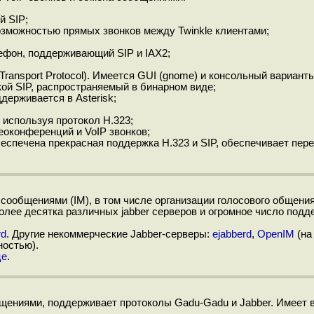
й SIP;
зможностью прямых звонков между Twinkle клиентами;
ефон, поддерживающий SIP и IAX2;
Transport Protocol). Имеется GUI (gnome) и консольный варианты
ой SIP, распространяемый в бинарном виде;
держивается в Asterisk;
, используя протокол H.323;
еоконференций и VoIP звонков;
еспечена прекрасная поддержка H.323 и SIP, обеспечивает пере
сообщениями (IM), в том числе организации голосового общени
олее десятка различных jabber серверов и огромное число под
rd
. Другие некоммерческие Jabber-серверы:
ejabberd
,
OpenIM
(на 
ностью).
це
.
щениями, поддерживает протоколы Gadu-Gadu и Jabber. Имеет 