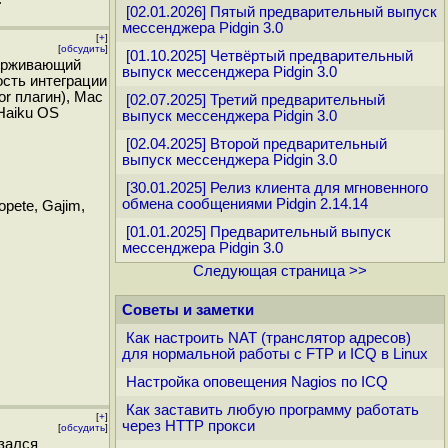
[02.01.2026] Пятый предварительный выпуск
мессенджера Pidgin 3.0
[
+
]
[
обсудить
]
[01.10.2025] Четвёртый предварительный
держивающий
выпуск мессенджера Pidgin 3.0
ность интеграции
tor плагин), Mac
[02.07.2025] Третий предварительный
Haiku OS
выпуск мессенджера Pidgin 3.0
[02.04.2025] Второй предварительный
выпуск мессенджера Pidgin 3.0
[30.01.2025] Релиз клиента для мгновенного
обмена сообщениями Pidgin 2.14.14
pete, Gajim,
[01.01.2025] Предварительный выпуск
мессенджера Pidgin 3.0
Следующая страница >>
Советы и заметки
Как настроить NAT (транслятор адресов)
для нормальной работы с FTP и ICQ в Linux
Настройка оповещения Nagios по ICQ
Как заставить любую программу работать
[
+
]
через HTTP прокси
[
обсудить
]
азался