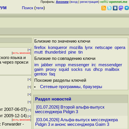
Профиль:
Аноним
(
вход
|
регистрация
)
неRU
opennet.me
РУМ
Поиск
(
теги
)
Близкие по значению ключи
firefox
konqueror
mozilla
lynx
netscape
opera
[
+
]
mutt
thunderbird
pine
tin
[
есть мнение
]
кого языка и
Близкие по совпадению ключи
а через прокси
im
jabber
xmpp
messenger
irc
messendger
gaim
proxy
squid
socks
rus
dhcp
mailbox
gentoo
faq
[
+
]
Похожие разделы ключей
Сетевые программы, браузеры
[
+
]
[
+
]
Раздел новостей
[
+
]
[01.07.2026] Второй альфа-выпуск
т 2007-06-07)
[
+
]
мессенджера Pidgin 3
т 2009-12-14)
[
+
]
[03.04.2026] Альфа-выпуск мессенджера
[
есть мнение
]
: Forwarder -
Pidgin 3 и анонс мессенджера Gaim 3
.