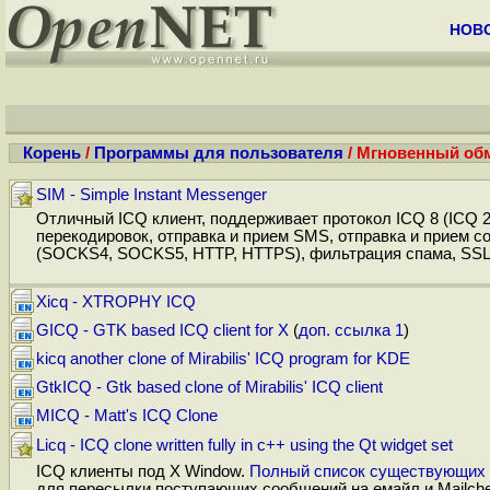
НОВ
Корень
/
Программы для пользователя
/ Мгновенный обме
SIM - Simple Instant Messenger
Отличный ICQ клиент, поддерживает протокол ICQ 8 (ICQ 2
перекодировок, отправка и прием SMS, отправка и прием со
(SOCKS4, SOCKS5, HTTP, HTTPS), фильтрация спама, SSL ш
Xicq - XTROPHY ICQ
GICQ - GTK based ICQ client for X
(
доп. ссылка 1
)
kicq another clone of Mirabilis' ICQ program for KDE
GtkICQ - Gtk based clone of Mirabilis' ICQ client
MICQ - Matt's ICQ Clone
Licq - ICQ clone written fully in c++ using the Qt widget set
ICQ клиенты под X Window.
Полный список существующих 
для пересылки поступающих сообщений на емайл и Mailche