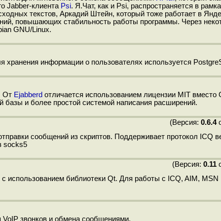
о Jabber-клиента
Psi
. Я.Чат, как и Psi, распространяется в рамк
сходных текстов, Аркадий Штейн, который тоже работает в Янд
ений, повышающих стабильность работы программы. Через неко
bian GNU/Linux.
ля хранения информации о пользователях используется Postgre
. От
Ejabberd
отличается использованием лицензии MIT вместо 
 базы и более простой системой написания расширений.
(Версия:
0.6.4
о
отправки сообщений из скриптов. Поддерживает протокол ICQ ве
з socks5
(Версия:
0.11
о
с использованием библиотеки Qt. Для работы с ICQ, AIM, MSN 
 VoIP звонков и обмена сообщениями.