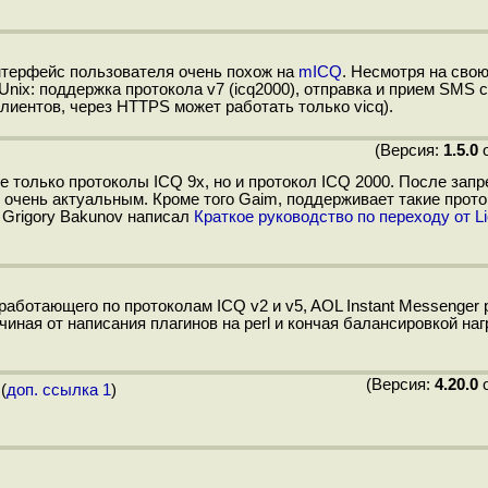
нтерфейс пользователя очень похож на
mICQ
. Несмотря на свою
nix: поддержка протокола v7 (icq2000), отправка и прием SMS 
иентов, через HTTPS может работать только vicq).
(Версия:
1.5.0
о
только протоколы ICQ 9x, но и протокол ICQ 2000. После запр
 очень актуальным. Кроме того Gaim, поддерживает такие прото
. Grigory Bakunov написал
Краткое руководство по переходу от Li
ботающего по протоколам ICQ v2 и v5, AOL Instant Messenger p
ачиная от написания плагинов на perl и кончая балансировкой наг
(Версия:
4.20.0
о
(
доп. ссылка 1
)