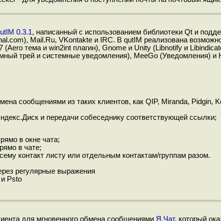
utIM 0.3.1
, написанный с использованием библиотеки Qt и под
nal.com), Mail.Ru, VKontakte и IRC. В qutIM реализована возмож
Aero тема и win2int плагин), Gnome и Unity (Libnotify и Libindica
стемный трей и системные уведомления), MeeGo (Уведомления) и 
ена сообщениями из таких клиентов, как QIP, Miranda, Pidgin, Ko
 Яндекс.Диск и передачи собеседнику соответствующей ссылки;
рямо в окне чата;
рямо в чате;
сему контакт листу или отдельным контактам/группам разом.
через регулярные выражения
 и Psto
лиента для мгновенного обмена сообщениями
Я.Чат
, который ок