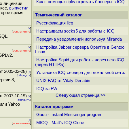
Как с помощью ipfw отрезать баннеры в ICQ
ах лицензии
ексе,
выпустил
торое время
Тематический каталог
Руссификация licq
[
+
]
Настраиваем socks5 для работы с ICQ
[
есть мнение
]
SQL.
Передача уведомлений используя Miranda
Настройка Jabber сервера Openfire в Gentoo
[
+
]
[
есть мнение
]
Linux
GPLv2,
Настройка Squid для работы через него ICQ
(через HTTPS).
т 2009-02-28)
[
+
]
Установка ICQ сервера для локальной сети.
[
обсудить
]
рсии 8,
UNIX FAQ от Vitaly Deriabin
ICQ за FW
Следующая страница >>
т 2007-10-19)
[
+
]
[
обсудить
]
или Yahoo
Каталог программ
Gadu - Instant Messenger program
[
+
]
MICQ - Matt's ICQ Clone
[
есть мнение
]