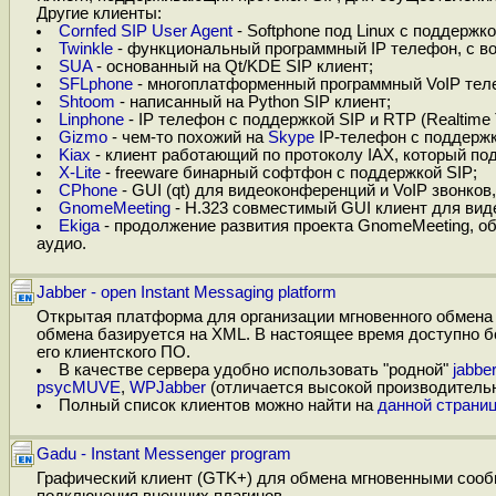
Другие клиенты:
Cornfed SIP User Agent
- Softphone под Linux с поддержко
Twinkle
- функциональный программный IP телефон, с во
SUA
- основанный на Qt/KDE SIP клиент;
SFLphone
- многоплатформенный программный VoIP тел
Shtoom
- написанный на Python SIP клиент;
Linphone
- IP телефон с поддержкой SIP и RTP (Realtime 
Gizmo
- чем-то похожий на
Skype
IP-телефон с поддержк
Kiax
- клиент работающий по протоколу IAX, который под
X-Lite
- freeware бинарный софтфон с поддержкой SIP;
CPhone
- GUI (qt) для видеоконференций и VoIP звонков
GnomeMeeting
- H.323 совместимый GUI клиент для вид
Ekiga
- продолжение развития проекта GnomeMeeting, об
аудио.
Jabber - open Instant Messaging platform
Открытая платформа для организации мгновенного обмена 
обмена базируется на XML. В настоящее время доступно б
его клиентского ПО.
В качестве сервера удобно использовать "родной"
jabbe
psycMUVE
,
WPJabber
(отличается высокой производитель
Полный список клиентов можно найти на
данной страни
Gadu - Instant Messenger program
Графический клиент (GTK+) для обмена мгновенными сооб
подключения внешних плагинов.