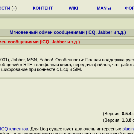
ОСТИ
(
+
)
КОНТЕНТ
WIKI
MAN'ы
ФО
Мгновенный обмен сообщениями (ICQ, Jabber и т.д.)
н сообщениями (ICQ, Jabber и т.д.)
001), Jabber, MSN, Yahoo!. Особенности: Полная поддержка русс
общений в RTF, телефонная книга, передача файлов, чат, работ
ифрование при коннекте с Licq и SIM.
(Версия:
0.5.4
о
(Версия:
1.3.8
о
ICQ клиентов
. Для Licq существует два очень интересных
plugin
cker - для уведомления о поступлении почты на почтовый ящик