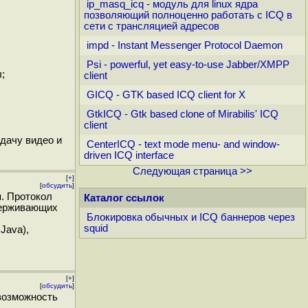
ip_masq_icq - модуль для linux ядра
позволяющий полноценно работать с ICQ в
сети с трансляцией адресов
impd - Instant Messenger Protocol Daemon
Psi - powerful, yet easy-to-use Jabber/XMPP
;
client
GICQ - GTK based ICQ client for X
GtkICQ - Gtk based clone of Mirabilis' ICQ
client
дачу видео и
CenterICQ - text mode menu- and window-
driven ICQ interface
Следующая страница >>
[
+
]
[
обсудить
]
я. Протокол
Каталог ссылок
держивающих
Блокировка обычных и ICQ баннеров через
squid
Java),
[
+
]
[
обсудить
]
возможность