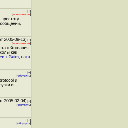
[
+
]
[
есть мнение
]
 простоту
сообщений,
т 2005-08-13)
[
+
]
[
есть мнение
]
ета гейтования
колы как
cq к Gaim, патч
[
+
]
[
обсудить
]
rotocol и
рузки и
т 2005-02-04)
[
+
]
[
обсудить
]
[
+
]
[
обсудить
]