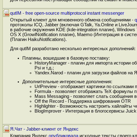
qutIM - free open-source multiprotocol instant messenger
Открытый клиент для мгновенного обмена сообщениями -
q
протоколы ICQ, Jabber (включая GTalk, Ya.Online и LiveJour
в рабочие окружения KDE (kde-integration плагин), Windows 7 (
OS X (GrowlNotification плагин), Maemo (Интеграция в си
(Плагин HaikuNotifications).
Для qutIM разработано несколько интересных дополнений:
Плагины, вошедшие в базовую поставку:
HistoryManager - плагин для импорта истории обм
Psi и т.д.;
Yandex.Narod - плагин для загрузки файлов на
Дополнительные интересные дополнения:
UrlPreview - отображает картинки по ссылками п
Formula - позволяет отображать TeX формулы п
Mass Messaging - позволяет слать сообщения в
Off the Record - Поддержка шифрования OTR
Highlighter - Возможность настроить хайлайты 
BlogImprover - Интеграция в блогосервисы Juick
Я.Чат - Jabber-клиент от Яндекс
Компания Яндекс
опубликовала
исходные тексты своего к