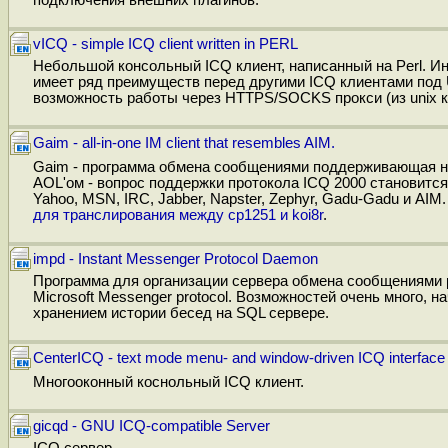
vICQ - simple ICQ client written in PERL
Небольшой консольный ICQ клиент, написанный на Perl. И
имеет ряд преимуществ перед другими ICQ клиентами под U
возможность работы через HTTPS/SOCKS прокси (из unix кл
Gaim - all-in-one IM client that resembles AIM.
Gaim - программа обмена сообщениями поддерживающая не 
AOL'ом - вопрос поддержки протокола ICQ 2000 становится
Yahoo, MSN, IRC, Jabber, Napster, Zephyr, Gadu-Gadu и AIM
для транслирования между cp1251 и koi8r
.
impd - Instant Messenger Protocol Daemon
Программа для организации сервера обмена сообщениями ра
Microsoft Messenger protocol. Возможностей очень много, н
хранением истории бесед на SQL сервере.
CenterICQ - text mode menu- and window-driven ICQ interface
Многооконный коснольный ICQ клиент.
gicqd - GNU ICQ-compatible Server
ICQ сервер.