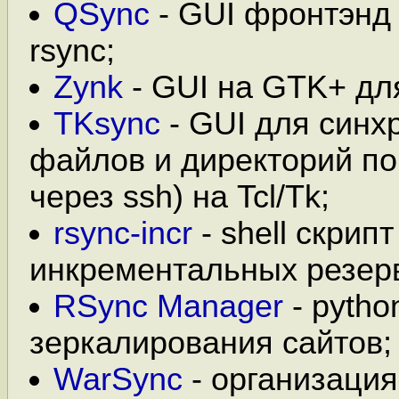
QSync
- GUI фронтэнд 
rsync;
Zynk
- GUI на GTK+ для
TKsync
- GUI для синх
файлов и директорий по 
через ssh) на Tcl/Tk;
rsync-incr
- shell скрип
инкрементальных резер
RSync Manager
- pytho
зеркалирования сайтов;
WarSync
- организаци