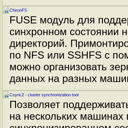
ChironFS
FUSE модуль для подде
синхронном состоянии н
директорий. Примонтир
по NFS или SSHFS с по
можно организовать зе
данных на разных маши
Csync2 - cluster synchronization tool
Позволяет поддерживат
на нескольких машинах 
синхронизированном со