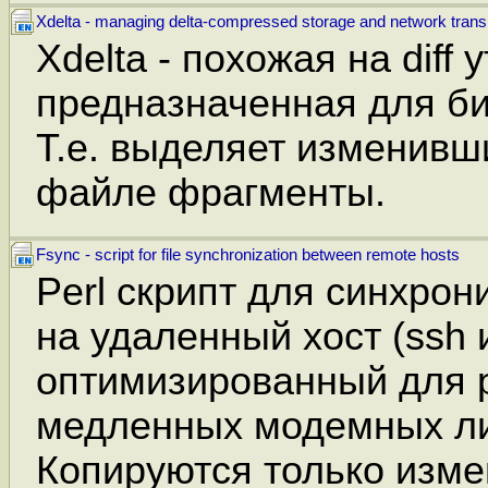
Xdelta - managing delta-compressed storage and network trans
Xdelta - похожая на diff 
предназначенная для б
Т.е. выделяет изменивш
файле фрагменты.
Fsync - script for file synchronization between remote hosts
Perl скрипт для синхро
на удаленный хост (ssh и
оптимизированный для 
медленных модемных ли
Копируются только изм