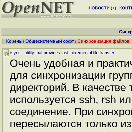
НОВОСТИ
(
+
)
КОНТ
Синх
Корень
/
Общесистемный софт
/ Синхронизация файлов
rsync - utility that provides fast incremental file transfer
Очень удобная и практи
для синхронизации гру
директорий. В качестве 
используется ssh, rsh и
соединение. При синхр
пересылаются только из