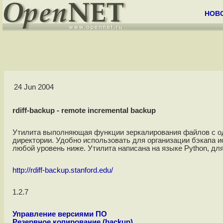
НОВ
24 Jun 2004
rdiff-backup - remote incremental backup
Утилита выполняющая функции зеркалирования файлов с од
директории. Удобно использовать для организации бэкапа ис
любой уровень ниже. Утилита написана на языке Python, д
http://rdiff-backup.stanford.edu/
1.2.7
Управление версиями ПО
Резервное копирование (backup)