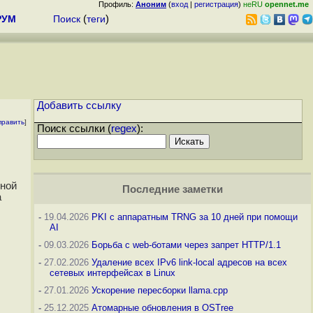
Профиль:
Аноним
(
вход
|
регистрация
)
неRU
opennet.me
РУМ
Поиск
(
теги
)
Добавить ссылку
править
]
Поиск ссылки (
regex
):
ьной
Последние заметки
а
-
19.04.2026
PKI с аппаратным TRNG за 10 дней при помощи
AI
-
09.03.2026
Борьба с web-ботами через запрет HTTP/1.1
-
27.02.2026
Удаление всех IPv6 link-local адресов на всех
сетевых интерфейсах в Linux
-
27.01.2026
Ускорение пересборки llama.cpp
-
25.12.2025
Атомарные обновления в OSTree