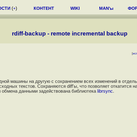
ОСТИ
(
+
)
КОНТЕНТ
WIKI
MAN'ы
ФО
rdiff-backup - remote incremental backup
[
ис
ной машины на другую с сохранением всех изменений в отдел
ходных текстов. Сохраняются diff'ы, что позволяет откатится н
ля обмена данными задействована библиотека
librsync
.