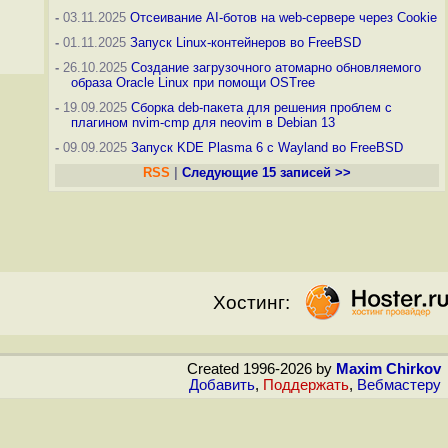
-
03.11.2025
Отсеивание AI-ботов на web-сервере через Cookie
-
01.11.2025
Запуск Linux-контейнеров во FreeBSD
-
26.10.2025
Создание загрузочного атомарно обновляемого
образа Oracle Linux при помощи OSTree
-
19.09.2025
Сборка deb-пакета для решения проблем с
плагином nvim-cmp для neovim в Debian 13
-
09.09.2025
Запуск KDE Plasma 6 с Wayland во FreeBSD
RSS
|
Следующие 15 записей >>
Хостинг:
Created 1996-2026 by
Maxim Chirkov
Добавить
,
Поддержать
,
Вебмастеру