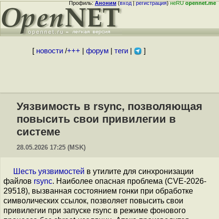
Профиль:
Аноним
(
вход
|
регистрация
)
неRU
opennet.me
[
новости
/
+++
|
форум
|
теги
|
]
Уязвимость в rsync, позволяющая
повысить свои привилегии в
системе
28.05.2026 17:25 (MSK)
Шесть уязвимостей
в утилите для синхронизации
файлов
rsync
. Наиболее опасная проблема (CVE-2026-
29518), вызванная состоянием гонки при обработке
символических ссылок, позволяет повысить свои
привилегии при запуске rsync в режиме фонового