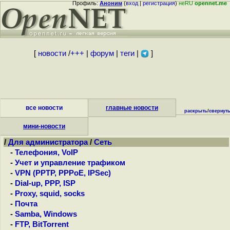
Профиль:
Аноним
(
вход
|
регистрация
)
неRU
opennet.me
[
новости
/
+++
|
форум
|
теги
|
]
все новости
главные новости
раскрыть
/
свернут
мини-новости
/
Для администратора
/
Сеть
-
Телефония, VoIP
-
Учет и управление трафиком
-
VPN (PPTP, PPPoE, IPSec)
-
Dial-up, PPP, ISP
-
Proxy, squid, socks
-
Почта
-
Samba, Windows
-
FTP, BitTorrent