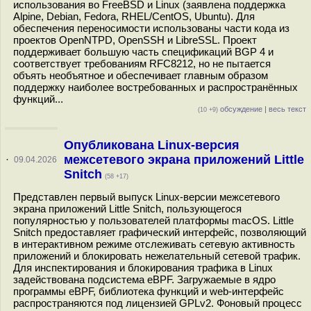
использования во FreeBSD и Linux (заявлена поддержка
Alpine, Debian, Fedora, RHEL/CentOS, Ubuntu). Для
обеспечения переносимости использованы части кода из
проектов OpenNTPD, OpenSSH и LibreSSL. Проект
поддерживает большую часть спецификаций BGP 4 и
соответствует требованиям RFC8212, но не пытается
объять необъятное и обеспечивает главным образом
поддержку наиболее востребованных и распространённых
функций...
обсуждение
|
весь текст
(10 +9)
Опубликована Linux-версия
межсетевого экрана приложений Little
·
09.04.2026
Snitch
(58 +17)
Представлен первый выпуск Linux-версии межсетевого
экрана приложений Little Snitch, пользующегося
популярностью у пользователей платформы macOS. Little
Snitch предоставляет графический интерфейс, позволяющий
в интерактивном режиме отслеживать сетевую активность
приложений и блокировать нежелательный сетевой трафик.
Для инспектирования и блокирования трафика в Linux
задействована подсистема eBPF. Загружаемые в ядро
программы eBPF, библиотека функций и web-интерфейс
распространяются под лицензией GPLv2. Фоновый процесс