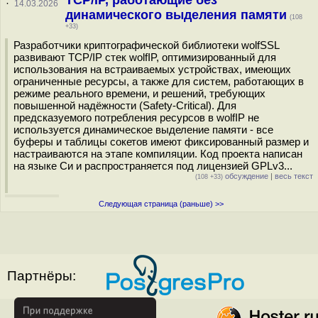
TCP/IP, работающие без
·
14.03.2026
динамического выделения памяти
(108
+33)
Разработчики криптографической библиотеки wolfSSL
развивают TCP/IP стек wolfIP, оптимизированный для
использования на встраиваемых устройствах, имеющих
ограниченные ресурсы, а также для систем, работающих в
режиме реального времени, и решений, требующих
повышенной надёжности (Safety-Critical). Для
предсказуемого потребления ресурсов в wolfIP не
используется динамическое выделение памяти - все
буферы и таблицы сокетов имеют фиксированный размер и
настраиваются на этапе компиляции. Код проекта написан
на языке Си и распространяется под лицензией GPLv3...
обсуждение
|
весь текст
(108 +33)
Следующая страница (раньше) >>
Партнёры: