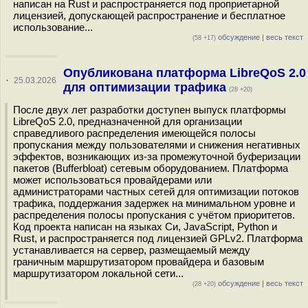
написан на Rust и распространяется под проприетарной
лицензией, допускающей распространение и бесплатное
использование...
обсуждение
|
весь текст
(58 +17)
Опубликована платформа LibreQoS 2.0
·
25.03.2026
для оптимизации трафика
(28 +20)
После двух лет разработки доступен выпуск платформы
LibreQoS 2.0, предназначенной для организации
справедливого распределения имеющейся полосы
пропускания между пользователями и снижения негативных
эффектов, возникающих из-за промежуточной буферизации
пакетов (Bufferbloat) сетевым оборудованием. Платформа
может использоваться провайдерами или
администраторами частных сетей для оптимизации потоков
трафика, поддержания задержек на минимальном уровне и
распределения полосы пропускания с учётом приоритетов.
Код проекта написан на языках Си, JavaScript, Python и
Rust, и распространяется под лицензией GPLv2. Платформа
устанавливается на сервер, размещаемый между
граничным маршрутизатором провайдера и базовым
маршрутизатором локальной сети...
обсуждение
|
весь текст
(28 +20)