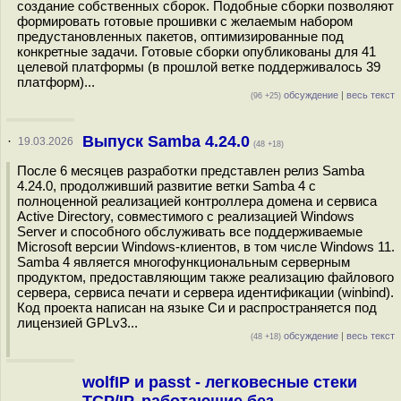
создание собственных сборок. Подобные сборки позволяют
формировать готовые прошивки с желаемым набором
предустановленных пакетов, оптимизированные под
конкретные задачи. Готовые сборки опубликованы для 41
целевой платформы (в прошлой ветке поддерживалось 39
платформ)...
обсуждение
|
весь текст
(96 +25)
Выпуск Samba 4.24.0
·
19.03.2026
(48 +18)
После 6 месяцев разработки представлен релиз Samba
4.24.0, продолживший развитие ветки Samba 4 с
полноценной реализацией контроллера домена и сервиса
Active Directory, совместимого с реализацией Windows
Server и способного обслуживать все поддерживаемые
Microsoft версии Windows-клиентов, в том числе Windows 11.
Samba 4 является многофункциональным серверным
продуктом, предоставляющим также реализацию файлового
сервера, сервиса печати и сервера идентификации (winbind).
Код проекта написан на языке Си и распространяется под
лицензией GPLv3...
обсуждение
|
весь текст
(48 +18)
wolfIP и passt - легковесные стеки