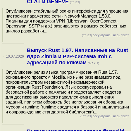
CLAT и GENEVE
(57 +13)
Опубликован стабильный релиз интерфейса для упрощения
настройки параметров сети - NetworkManager 1.58.0.
Плагины для поддержки VPN (Libreswan, OpenConnect,
Openswan, SSTP и др.) развиваются в рамках собственных
циклов разработки...
обсуждение
|
весь текст
(57 +13)
Выпуск Rust 1.97. Написанные на Rust
ядро Zinnia и P2P-система Iroh с
·
10.07.2026
адресацией по ключам
(147 +19)
Опубликован релиз языка программирования Rust 1.97,
основанного проектом Mozilla, но ныне развиваемого под
покровительством независимой некоммерческой
организации Rust Foundation. Язык сфокусирован на
безопасной работе с памятью и предоставляет средства
для достижения высокого параллелизма выполнения
заданий, при этом обходясь без использования сборщика
мусора и runtime (runtime сводится к базовой инициализации
и сопровождению стандартной библиотеки)...
обсуждение
|
весь текст
(147 +19)