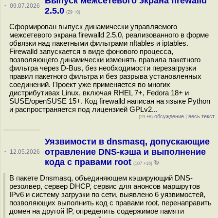
Выпуск межсетевого экрана firewalld
·
09.07.2026
2.5.0
(29 +8)
Сформирован выпуск динамически управляемого
межсетевого экрана firewalld 2.5.0, реализованного в форме
обвязки над пакетными фильтрами nftables и iptables.
Firewalld запускается в виде фонового процесса,
позволяющего динамически изменять правила пакетного
фильтра через D-Bus, без необходимости перезагрузки
правил пакетного фильтра и без разрыва установленных
соединений. Проект уже применяется во многих
дистрибутивах Linux, включая RHEL 7+, Fedora 18+ и
SUSE/openSUSE 15+. Код firewalld написан на языке Python
и распространяется под лицензией GPLv2...
обсуждение
|
весь текст
(29 +8)
Уязвимости в dnsmasq, допускающие
отравление DNS-кэша и выполнение
·
12.05.2026
кода с правами root
↻
(107 +16)
В пакете Dnsmasq, объединяющем кэширующий DNS-
резолвер, сервер DHCP, сервис для анонсов маршрутов
IPv6 и систему загрузки по сети, выявлено 6 уязвимостей,
позволяющих выполнить код с правами root, перенаправить
домен на другой IP, определить содержимое памяти