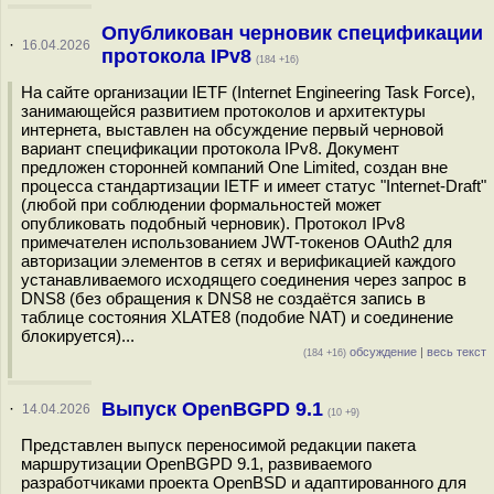
Опубликован черновик спецификации
·
16.04.2026
протокола IPv8
(184 +16)
На сайте организации IETF (Internet Engineering Task Force),
занимающейся развитием протоколов и архитектуры
интернета, выставлен на обсуждение первый черновой
вариант спецификации протокола IPv8. Документ
предложен сторонней компаний One Limited, создан вне
процесса стандартизации IETF и имеет статус "Internet-Draft"
(любой при соблюдении формальностей может
опубликовать подобный черновик). Протокол IPv8
примечателен использованием JWT-токенов OAuth2 для
авторизации элементов в сетях и верификацией каждого
устанавливаемого исходящего соединения через запрос в
DNS8 (без обращения к DNS8 не создаётся запись в
таблице состояния XLATE8 (подобие NAT) и соединение
блокируется)...
обсуждение
|
весь текст
(184 +16)
Выпуск OpenBGPD 9.1
·
14.04.2026
(10 +9)
Представлен выпуск переносимой редакции пакета
маршрутизации OpenBGPD 9.1, развиваемого
разработчиками проекта OpenBSD и адаптированного для