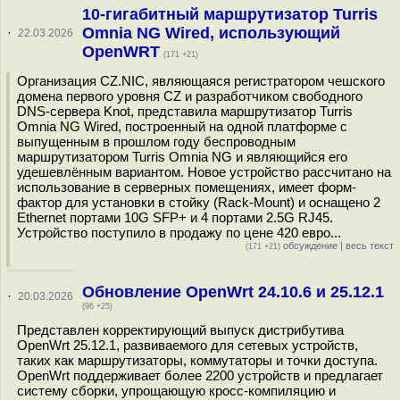
10-гигабитный маршрутизатор Turris
Omnia NG Wired, использующий
·
22.03.2026
OpenWRT
(171 +21)
Организация CZ.NIC, являющаяся регистратором чешского
домена первого уровня CZ и разработчиком свободного
DNS-сервера Knot, представила маршрутизатор Turris
Omnia NG Wired, построенный на одной платформе с
выпущенным в прошлом году беспроводным
маршрутизатором Turris Omnia NG и являющийся его
удешевлённым вариантом. Новое устройство рассчитано на
использование в серверных помещениях, имеет форм-
фактор для установки в стойку (Rack-Mount) и оснащено 2
Ethernet портами 10G SFP+ и 4 портами 2.5G RJ45.
Устройство поступило в продажу по цене 420 евро...
обсуждение
|
весь текст
(171 +21)
Обновление OpenWrt 24.10.6 и 25.12.1
·
20.03.2026
(96 +25)
Представлен корректирующий выпуск дистрибутива
OpenWrt 25.12.1, развиваемого для сетевых устройств,
таких как маршрутизаторы, коммутаторы и точки доступа.
OpenWrt поддерживает более 2200 устройств и предлагает
систему сборки, упрощающую кросс-компиляцию и