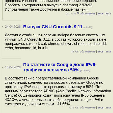
процесса и вызвать аварийное завершение сервиса.
Проблемы устранены в выпуске dnsmasq 2.92rel2.
Исправления также доступны в форме патчей...
↻
обсуждение
|
весь текст
(107 +16)
Выпуск GNU Coreutils 9.11
·
24.04.2026
(44 +26)
Доступна стабильная версия набора базовых системных
утилит GNU Coreutils 9.11, в состав которого входят такие
программы, как sort, cat, chmod, chown, chroot, cp, date, dd,
echo, hostname, id, ln и ls...
обсуждение
|
весь текст
(44 +26)
По статистике Google доля IPv6-
·
16.04.2026
трафика превысила 50%
(135 +26)
В соответствии с предоставляемой компанией Google
статистикой, количество запросов к сервисам Google по
протоколу IPv6 впервые превысило отметку в 50%. По
данным регистратора APNIC (Asia Pacific Network Information
Centre) общемировой охват пользователей IPv6 оценён в
43.13%, а число пользователей, предпочитающих IPv6 в
системах с двойным стеком - 41.66%...
обсуждение
|
весь текст
(135 +26)