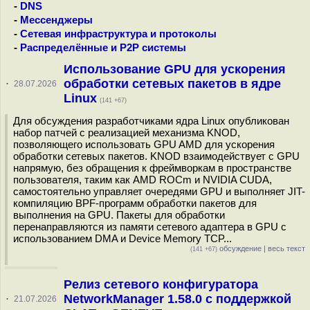
-
DNS
-
Мессенджеры
-
Сетевая инфраструктура и протоколы
-
Распределённые и P2P системы
Использование GPU для ускорения
обработки сетевых пакетов в ядре
·
28.07.2026
Linux
(141 +67)
Для обсуждения разработчиками ядра Linux опубликован
набор патчей c реализацией механизма KNOD,
позволяющего использовать GPU AMD для ускорения
обработки сетевых пакетов. KNOD взаимодействует с GPU
напрямую, без обращения к фреймворкам в пространстве
пользователя, таким как AMD ROCm и NVIDIA CUDA,
самостоятельно управляет очередями GPU и выполняет JIT-
компиляцию BPF-программ обработки пакетов для
выполнения на GPU. Пакеты для обработки
перенаправляются из памяти сетевого адаптера в GPU с
использованием DMA и Device Memory TCP...
обсуждение
|
весь текст
(141 +67)
Релиз сетевого конфигуратора
NetworkManager 1.58.0 с поддержкой
·
21.07.2026