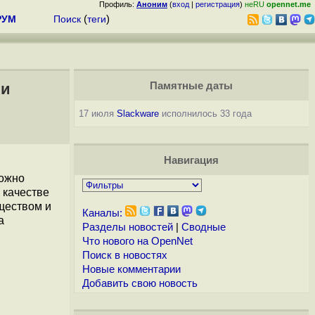
Профиль:
Аноним
(
вход
|
регистрация
)
неRU
opennet.me
РУМ
Поиск
(
теги
)
 и
Памятные даты
17 июля
Slackware
исполнилось 33 года
Навигация
можно
 качестве
ществом и
Каналы:
а
Разделы новостей
|
Сводные
Что нового на OpenNet
Поиск в новостях
Новые комментарии
Добавить свою новость