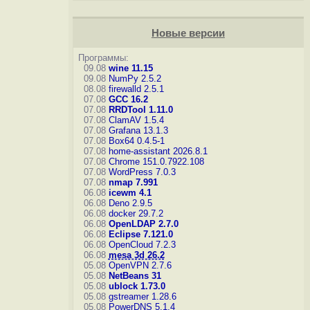
Новые версии
Программы:
09.08
wine 11.15
09.08
NumPy 2.5.2
08.08
firewalld 2.5.1
07.08
GCC 16.2
07.08
RRDTool 1.11.0
07.08
ClamAV 1.5.4
07.08
Grafana 13.1.3
07.08
Box64 0.4.5-1
07.08
home-assistant 2026.8.1
07.08
Chrome 151.0.7922.108
07.08
WordPress 7.0.3
07.08
nmap 7.991
06.08
icewm 4.1
06.08
Deno 2.9.5
06.08
docker 29.7.2
06.08
OpenLDAP 2.7.0
06.08
Eclipse 7.121.0
06.08
OpenCloud 7.2.3
06.08
mesa 3d 26.2
05.08
OpenVPN 2.7.6
05.08
NetBeans 31
05.08
ublock 1.73.0
05.08
gstreamer 1.28.6
05.08
PowerDNS 5.1.4