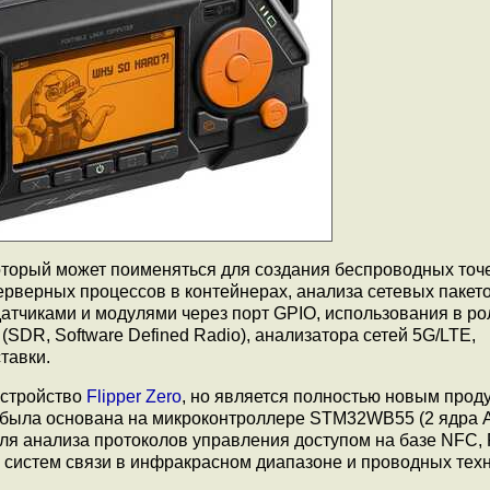
который может поименяться для создания беспроводных точ
ерверных процессов в контейнерах, анализа сетевых пакето
атчиками и модулями через порт GPIO, использования в ро
SDR, Software Defined Radio), анализатора сетей 5G/LTE,
тавки.
устройство
Flipper Zero
, но является полностью новым проду
 была основана на микроконтроллере STM32WB55 (2 ядра A
для анализа протоколов управления доступом на базе NFC, 
, систем связи в инфракрасном диапазоне и проводных тех