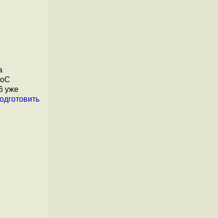
а
SoC
6 уже
одготовить