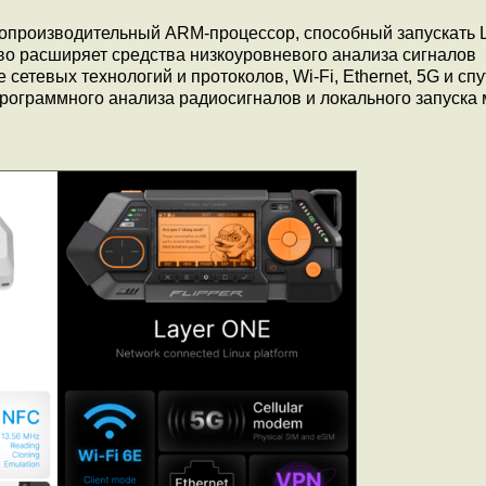
окопроизводительный ARM-процессор, способный запускать L
во расширяет средства низкоуровневого анализа сигналов
етевых технологий и протоколов, Wi-Fi, Ethernet, 5G и сп
программного анализа радиосигналов и локального запуска