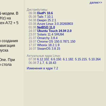
далее>>
Дистрибутивы:
N-модем. В
09.08
DietPi 10.6
05.08
Tails 7.10.1
GHz) на
04.08
Deepin 25.2.1
ex-A72 + 5
03.08
Azure Linux 3.0.20260803
01.08
NetBSD 11.0
24.07
Ubuntu Touch 24.04 2.0
23.07
Solaris 11.4 SRU94
21.07
Omarchy 3.8.4
я создания
19.07
Chrome OS 150.0.7871.150
17.07
Whonix 18.2.1.9
авигация
16.07
SteamOS 3.8.15
пуска
Актуальные ядра Linux:
07.08
6.12.102
,
6.6.150
,
6.1.182
,
5.15.215
,
5.10.264
One. При
06.08
7.1.7
,
6.18.43
 стола
Изменения в ядре 7.2