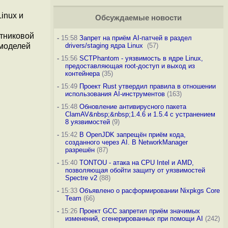
inux и
Обсуждаемые новости
утниковой
-
15:58
Запрет на приём AI-патчей в раздел
 моделей
drivers/staging ядра Linux
(57)
-
15:56
SCTPhantom - уязвимость в ядре Linux,
предоставляющая root-доступ и выход из
контейнера
(35)
-
15:49
Проект Rust утвердил правила в отношении
использования AI-инструментов
(163)
-
15:48
Обновление антивирусного пакета
ClamAV&nbsp;&nbsp;1.4.6 и 1.5.4 с устранением
8 уязвимостей
(9)
-
15:42
В OpenJDK запрещён приём кода,
созданного через AI. В NetworkManager
разрешён
(87)
-
15:40
TONTOU - атака на CPU Intel и AMD,
позволяющая обойти защиту от уязвимостей
Spectre v2
(88)
-
15:33
Объявлено о расформировании Nixpkgs Core
Team
(66)
-
15:26
Проект GCC запретил приём значимых
изменений, сгенерированных при помощи AI
(242)