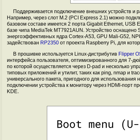
Поддерживается подключение внешних устройств и ра
Например, через слот M.2 (PCI Express 2.1) можно под
базовом составе имеется 2 порта Gigabit Ethernet, USB Et
базе чипа MediaTek MT7921AUN. Устройство оснащено S
энергоэффективных ядра Cortex-A53, GPU Mali-G52, NPU
задействован
RP2350
от проекта Raspberry Pi, для кото
В прошивке используется Linux-дистрибутив
Flipper 
интерфейса пользователя, оптимизированного для 7-дю
по которой осуществляется через D-pad и несколько уп
типовых приложений и утилит, таких как ping, nmap и t
универсального пакета, пригодного для использования н
подключении устройства к монитору через HDMI-порт пр
KDE.