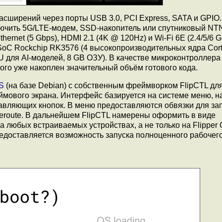
сширений через порты USB 3.0, PCI Express, SATA и GPIO.
ключить 5G/LTE-модем, SSD-накопитель или спутниковый NT
hernet (5 Gbps), HDMI 2.1 (4K @ 120Hz) и Wi-Fi 6E (2.4/5/6 
oC Rockchip RK3576 (4 высокопроизводительных ядра Cort
 для AI-моделей, 8 GB ОЗУ). В качестве микроконтроллера
рого уже накоплен значительный объём готового кода.
OS
(на базе Debian) с собственным фреймворком FlipCTL дл
ймового экрана. Интерфейс базируется на системе меню, н
равляющих кнопок. В меню предоставляются обвязки для за
raceroute. В дальнейшем FlipCTL намерены оформить в виде
а любых встраиваемых устройствах, а не только на Flipper 
едоставляется возможность запуска полноценного рабочего