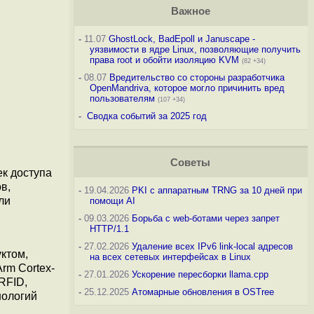
Важное
-
11.07
GhostLock, BadEpoll и Januscape -
уязвимости в ядре Linux, позволяющие получить
права root и обойти изоляцию KVM
(82 +34)
-
08.07
Вредительство со стороны разработчика
OpenMandriva, которое могло причинить вред
пользователям
(107 +34)
-
Сводка событий за 2025 год
Советы
ек доступа
в,
-
19.04.2026
PKI с аппаратным TRNG за 10 дней при
ли
помощи AI
-
09.03.2026
Борьба с web-ботами через запрет
HTTP/1.1
-
27.02.2026
Удаление всех IPv6 link-local адресов
ктом,
на всех сетевых интерфейсах в Linux
rm Cortex-
-
27.01.2026
Ускорение пересборки llama.cpp
RFID,
-
25.12.2025
Атомарные обновления в OSTree
нологий