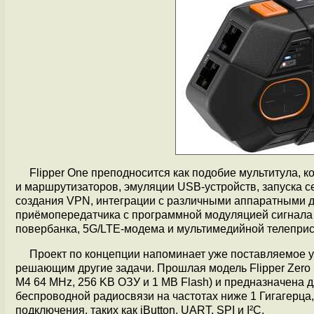
Flipper One преподносится как подобие мультитула, 
и маршрутизаторов, эмуляции USB-устройств, запуска с
создания VPN, интеграции с различными аппаратными д
приёмопередатчика c программной модуляцией сигнала (
повербанка, 5G/LTE-модема и мультимедийной телеприс
Проект по концепции напоминает уже поставляемое 
решающим другие задачи. Прошлая модель Flipper Zero
M4 64 MHz, 256 KB ОЗУ и 1 MB Flash) и предназначена 
беспроводной радиосвязи на частотах ниже 1 Гигагерца
подключения, таких как iButton, UART, SPI и I²C.