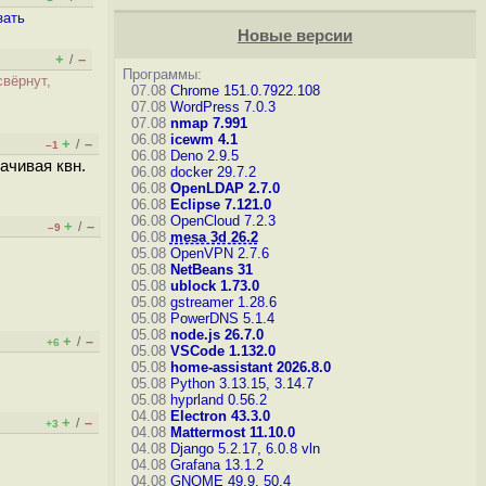
зать
Новые версии
+
–
/
Программы:
свёрнут,
07.08
Chrome 151.0.7922.108
07.08
WordPress 7.0.3
07.08
nmap 7.991
06.08
icewm 4.1
+
–
/
–1
06.08
Deno 2.9.5
ачивая квн.
06.08
docker 29.7.2
06.08
OpenLDAP 2.7.0
06.08
Eclipse 7.121.0
06.08
OpenCloud 7.2.3
+
–
/
–9
06.08
mesa 3d 26.2
05.08
OpenVPN 2.7.6
05.08
NetBeans 31
05.08
ublock 1.73.0
05.08
gstreamer 1.28.6
05.08
PowerDNS 5.1.4
05.08
node.js 26.7.0
+
–
/
+6
05.08
VSCode 1.132.0
05.08
home-assistant 2026.8.0
05.08
Python 3.13.15, 3.14.7
05.08
hyprland 0.56.2
04.08
Electron 43.3.0
+
–
/
+3
04.08
Mattermost 11.10.0
04.08
Django 5.2.17, 6.0.8
vln
04.08
Grafana 13.1.2
04.08
GNOME 49.9, 50.4