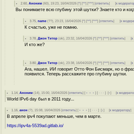
2.60
,
Аноним
(
60
), 19:23, 16/04/2026 [
^
] [
^^
] [
^^^
] [
ответить
]
[
к модерато
Вы понимаете всю глубину этой шутки? Знаете кто и ког
3.75
,
name
(
??
), 23:23, 16/04/2026 [
^
] [
^^
] [
^^^
] [
ответить
]
[
к модер
К счастью, уже не помню.
3.78
,
Джон Титор
(
ok
), 23:32, 16/04/2026 [
^
] [
^^
] [
^^^
] [
ответить
]
[
к
И кто же?
3.80
,
Джон Титор
(
ok
), 23:38, 16/04/2026 [
^
] [
^^
] [
^^^
] [
ответить
]
[
к
Ага, нашел. ИИ говорит Отто Фон Бисмарк, но о фр
появился. Теперь расскажите про глубину шутки.
1.14
,
Аноним
(
14
), 15:00, 16/04/2026 [
ответить
] [
﹢﹢﹢
] [
· · ·
]
[
↑
] [
к модерато
World IPv6 day был в 2011 году...
1.16
,
анон
(
?
), 15:08, 16/04/2026 [
ответить
] [
﹢﹢﹢
] [
· · ·
]
[
↓
] [
к модератору
]
В апреле ipv4 покупают меньше, чем в марте.
https://ipv4a-5539ad.gitlab.io/