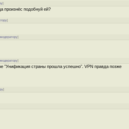
ру
]
да произнёс подобнуй ей?
атору
]
 модератору
]
 модератору
]
азе "Унификация страны прошла успешно". VPN правда позже
ру
]