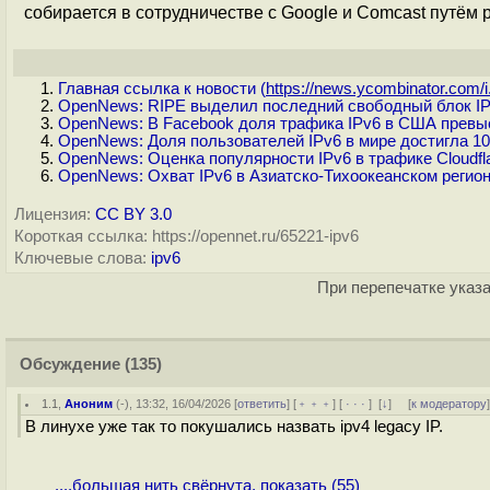
собирается в сотрудничестве с Google и Comcast путём
Главная ссылка к новости (
https://news.ycombinator.com/i.
OpenNews: RIPE выделил последний свободный блок I
OpenNews: В Facebook доля трафика IPv6 в США прев
OpenNews: Доля пользователей IPv6 в мире достигла 1
OpenNews: Оценка популярности IPv6 в трафике Cloudfl
OpenNews: Охват IPv6 в Азиатско-Тихоокеанском регион
Лицензия:
CC BY 3.0
Короткая ссылка: https://opennet.ru/65221-ipv6
Ключевые слова:
ipv6
При перепечатке указа
Обсуждение
(135)
1.1
,
Аноним
(
-
), 13:32, 16/04/2026 [
ответить
] [
﹢﹢﹢
] [
· · ·
]
[
↓
] [
к модератору
В линухе уже так то покушались назвать ipv4 legacy IP.
....большая нить свёрнута, показать (55)