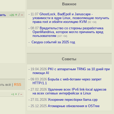
Важное
-
11.07
GhostLock, BadEpoll и Januscape -
+
–
вить
/
+26
уязвимости в ядре Linux, позволяющие получить
права root и обойти изоляцию KVM
(82 +34)
-
08.07
Вредительство со стороны разработчика
OpenMandriva, которое могло причинить вред
пользователям
(107 +34)
-
Сводка событий за 2025 год
Советы
-
19.04.2026
PKI с аппаратным TRNG за 10 дней при
помощи AI
-
09.03.2026
Борьба с web-ботами через запрет
HTTP/1.1
ть всё
|
RSS
-
27.02.2026
Удаление всех IPv6 link-local адресов
на всех сетевых интерфейсах в Linux
+
–
/
+1
-
27.01.2026
Ускорение пересборки llama.cpp
-
25.12.2025
Атомарные обновления в OSTree