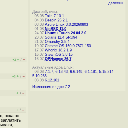
далее>>
Дистрибутивы:
05.08
Tails 7.10.1
04.08
Deepin 25.2.1
03.08
Azure Linux 3.0.20260803
01.08
NetBSD 11.0
24.07
Ubuntu Touch 24.04 2.0
23.07
Solaris 11.4 SRU94
21.07
Omarchy 3.8.4
19.07
Chrome OS 150.0.7871.150
17.07
Whonix 18.2.1.9
16.07
SteamOS 3.8.15
16.07
OPNsense 26.7
+
–
/
+2
Актуальные ядра Linux:
06.08
7.1.7
,
6.18.43
,
6.6.149
,
6.1.181
,
5.15.214
,
5.10.263
+
–
/
+2
03.08
6.12.101
Изменения в ядре 7.2
+
–
/
+
–
/
т, пока по
 заплатить
дывают,