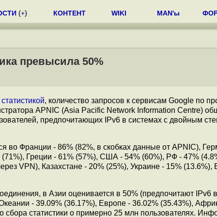
ОСТИ
(
+
)
КОНТЕНТ
WIKI
MAN'ы
ФО
фика превысила 50%
e
статистикой
, количество запросов к сервисам Google по пр
стратора APNIC (Asia Pacific Network Information Centre) 
ьзователей, предпочитающих IPv6 в системах с двойным сте
 во Франции - 86% (82%, в скобках данные от APNIC), Гер
(71%), Греции - 61% (57%), США - 54% (60%), РФ - 47% (4.8
рез VPN), Казахстане - 20% (25%), Украине - 15% (13.6%), 
оединения, в Азии оценивается в 50% (предпочитают IPv6 
 Океании - 39.09% (36.17%), Европе - 36.02% (35.43%), Афри
о сбора статистики о примерно 25 млн пользователях. Ин