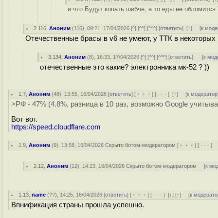
и что Будут копать шибче, а то еды не обломитс
2.116
,
Аноним
(
116
), 09:21, 17/04/2026 [
^
] [
^^
] [
^^^
] [
ответить
]
[
↑
] [
к моде
Отечественные брасы в v6 не умеют, у ТТК в некоторых 
3.134
,
Аноним
(
8
), 16:33, 17/04/2026 [
^
] [
^^
] [
^^^
] [
ответить
]
[
к мод
отечественные это какие? электронника мк-52 ? ))
1.7
,
Аноним
(
48
), 13:55, 16/04/2026 [
ответить
] [
﹢﹢﹢
] [
· · ·
]
[
↑
] [
к модератор
>РФ - 47% (4.8%, разница в 10 раз, возможно Google учитыв
Вот вот.
https://speed.cloudflare.com
1.9
,
Аноним
(
9
), 13:58, 16/04/2026
Скрыто ботом-модератором
[
﹢﹢﹢
] [
· · ·
] 
2.12
,
Аноним
(
12
), 14:23, 16/04/2026
Скрыто ботом-модератором
[
к мо
1.13
,
name
(
??
), 14:25, 16/04/2026 [
ответить
] [
﹢﹢﹢
] [
· · ·
]
[
↓
] [
↑
] [
к модерато
Впнификация страны прошла успешно.