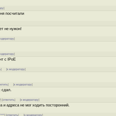
ору
]
еня посчитали
ет не нужон!
модератору
]
модератору
]
нт с IPoE
ь
]
[
к модератору
]
ветить
]
[
к модератору
]
с сдал.
^
] [
ответить
]
[
к модератору
]
а и адреса не мог ходить посторонний.
[
^^^
] [
ответить
]
[
к модератору
]