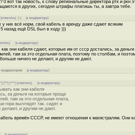
0 вот так новость, к слову региональные директора ртк и ркн э
щаются в других, сегодня штрафы платишь ты, а завтра тебе.
 [
ответить
]
[
↓
] [
к модератору
]
х у них всё норм, свой кабель в аренду даже сдают всяким
т 5 назад ещё DSL был в ходу )))
ветить
]
[
к модератору
]
 как они кабеля сдают, которые им от ссср достались, за деньги
млей, там за это отдельная плата, поэтому по столбам, и поэто
больше ничего не делают, и другим не дают.
м-модератором
[
к модератору
]
[
^
] [
^^
] [
^^^
] [
ответить
]
[
к модератору
]
зывать как они кабеля
сь, за деньги на которые проще
лей, там за это отдельная плата,
ши гора выллядят так. сидят и
 делают, и другим не дают.
кабель времён СССР, не имеют отношения к магистралям. Они к
] [
к модератору
]