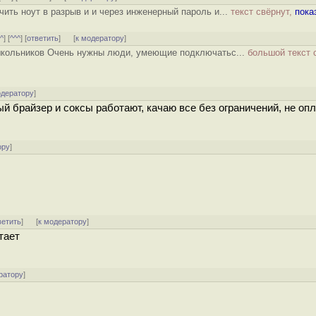
ть ноут в разрыв и и через инженерный пароль и...
текст свёрнут,
пока
^^
] [
^^^
] [
ответить
]
[
к модератору
]
 школьников Очень нужны люди, умеющие подключатьс...
большой текст 
одератору
]
ый брайзер и соксы работают, качаю все без ограничений, не опл
ору
]
ветить
]
[
к модератору
]
тает
ратору
]