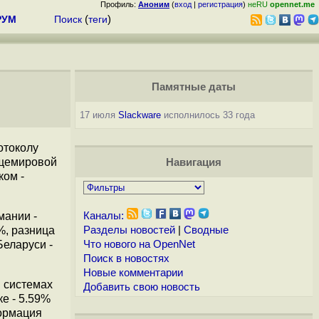
Профиль:
Аноним
(
вход
|
регистрация
)
неRU
opennet.me
РУМ
Поиск
(
теги
)
Памятные даты
17 июля
Slackware
исполнилось 33 года
отоколу
общемировой
Навигация
ком -
мании -
Каналы:
%, разница
Разделы новостей
|
Сводные
Беларуси -
Что нового на OpenNet
Поиск в новостях
Новые комментарии
в системах
Добавить свою новость
ке - 5.59%
формация