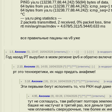
PING ya.ru (13238.77.88.44.242) 56(84) bytes of data.
64 bytes from ya.ru (13238.77.88.44.242): icmp_seq=1 
64 bytes from ya.ru (13238.77.88.44.242): icmp_seq=2 
^C
--- ya.ru ping statistics ---
2 packets transmitted, 2 received, 0% packet loss, tim
rtt min/avg/max/mdev = 4.678/5.311/5.944/0.633 ms
все правильные пацаны на v8 уже
1.5
,
Аноним
(
5
), 13:47, 16/04/2026 [
ответить
] [
﹢﹢﹢
] [
· · ·
]
[
↓
] [
↑
] [
к модерат
Год назад РТ вырубил в моем регионе ipv6 и обратно включа
2.10
,
Аноним
(
8
), 14:00, 16/04/2026 [
^
] [
^^
] [
^^^
] [
ответить
]
[
↓
] [
к модера
рт это техноеретики, их надо придать анафеме!
3.18
,
Аноним
(
19
), 15:14, 16/04/2026 [
^
] [
^^
] [
^^^
] [
ответить
]
[
к мод
Эти первыми бегут исполнять то, что РКН ещё даже 
4.95
,
Аноним
(
8
), 00:28, 17/04/2026 [
^
] [
^^
] [
^^^
] [
ответить
]
[
к
тут не соглашусь, там работает полтора землекоп
башке не настучат в третий раз, все деньги тр
чем оплачивать сверхурочные, тем более их инв