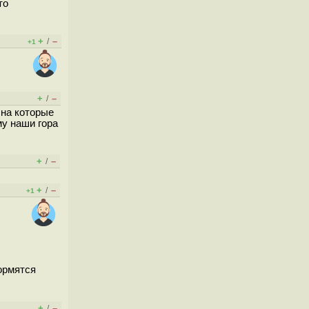
то
+
–
/
+1
+
–
/
 на которые
му наши гора
+
–
/
+
–
/
+1
ормятся
+
–
/