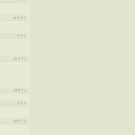
+
–
/
+1
+
–
/
+
–
/
–1
+
–
/
–3
+
–
/
+
–
/
+2