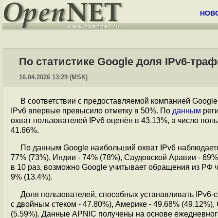
НОВ
По статистике Google доля IPv6-тра
16.04.2026 13:29 (MSK)
В соответствии с предоставляемой компанией Googl
IPv6 впервые превысило отметку в 50%. По
данным
реги
охват пользователей IPv6 оценён в 43.13%, а число пол
41.66%.
По данным Google наибольший охват IPv6 наблюдается
77% (73%), Индии - 74% (78%), Саудовской Аравии - 69% 
в 10 раз, возможно Google учитывает обращения из РФ че
9% (13.4%).
Доля пользователей, способных устанавливать IPv6-с
с двойным стеком - 47.80%), Америке - 49.68% (49.12%),
(5.59%). Данные APNIC получены на основе ежедневног