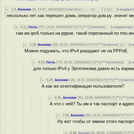
1.3
,
Аноним
(
3
), 13:42, 16/04/2026 [
ответить
] [
﹢﹢﹢
] [
· · ·
]
[
↓
] [
↑
] [
к модерат
несколько лет как перешел дома, оператор дом.ру. значит м
2.11
,
Гость
(
??
), 14:22, 16/04/2026 [
^
] [
^^
] [
^^^
] [
ответить
]
[
к модератору
]
там же ipv6 только на pppoe, такой порезанный по mtu ин
3.20
,
Аноним
(
19
), 15:20, 16/04/2026 [
^
] [
^^
] [
^^^
] [
ответить
]
[
↓
] [
к 
Можно подумать, что IPv4 роаздают не на PPPoE.
4.23
,
Гость
(
??
), 15:30, 16/04/2026 [
^
] [
^^
] [
^^^
] [
ответить
]
[
к 
для только IPv4 у Эртелекома давно есть вариа
5.29
,
Аноним
(
19
), 16:16, 16/04/2026 [
^
] [
^^
] [
^^^
] [
ответит
А как же атентификация пользователя?
6.35
,
Аноним
(
35
), 16:59, 16/04/2026 [
^
] [
^^
] [
^^^
] [
от
А что с ней? Ты им и так паспорт и адре
7.56
,
Аноним
(
55
), 19:14, 16/04/2026 [
^
] [
^^
] [
^^
Ну вот чтобы от имени этого паспорт
8.96
,
Аноним
(
8
), 00:55, 17/04/2026 [
^
] [
^^
] 