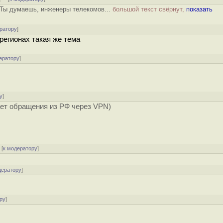
я Ты думаешь, инженеры телекомов...
большой текст свёрнут,
показать
ратору
]
регионах такая же тема
ератору
]
у
]
ает обращения из РФ через VPN)
[
к модератору
]
дератору
]
ру
]