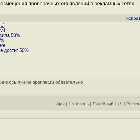
 размещения проверочных объявлений в рекламных сетях.
испра
..
)
Pv4
ысила 50%
0%
are
е достиг 50%
ние ссылки на opennet.ru обязательно
Ajax
|
1 уровень
|
Линейный
|
+/-
|
Раскры
]