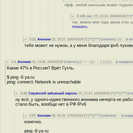
пфф, любой школьник может подключи
9.149
,
нах.
(
?
), 13:15, 18/04/2026 [
^
] [
так, можно мне пару акков этих
показать
3.22
,
Аноним
(
3
), 15:27, 16/04/2026 [
^
] [
^^
] [
^^^
] [
ответить
]
[
↑
] [
к м
тебе может не нужон, а у меня благодаря ipv6 луков
1.4
,
Аноним
(
4
), 13:46, 16/04/2026 [
ответить
] [
﹢﹢﹢
] [
· · ·
]
[
↓
] [
↑
] [
к модерат
Какие 47% в России? Врёт Гугль.
$ ping -6 ya.ru
ping: connect: Network is unreachable
2.43
,
Смузихлеб забывший пароль
(
?
), 17:47, 16/04/2026 [
^
] [
^^
] [
^^^
] [
от
ну всё, у одного-единственного анонима ничерта не рабо
стало быть, вообще нет в РФ IPv6
3.97
,
Аноним
(
8
), 01:02, 17/04/2026 [
^
] [
^^
] [
^^^
] [
ответить
]
[
к моде
конечно.
ping -8 ya ru