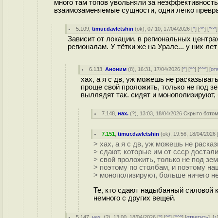
много там топов увольняли за неэффективность? 
взаимозаменяемые сущности, одни легко превра
5.109
,
timur.davletshin
(
ok
), 07:10, 17/04/2026 [
^
] [
^^
] [
^^^
]
Зависит от локации, в региональных центра
регионалам. У тётки же на Урале... у них ле
6.133
,
Аноним
(
8
), 16:31, 17/04/2026 [
^
] [
^^
] [
^^^
] [
от
хах, а я с дв, уж можешь не расказывать
проще свой проложить, только не под зе
выллядят так. сидят и монополизируют, 
7.148
,
нах.
(
?
), 13:03, 18/04/2026
Скрыто бото
7.151
,
timur.davletshin
(
ok
), 19:56, 18/04/2026 
> хах, а я с дв, уж можешь не раска
> сдают, которые им от ссср достали
> свой проложить, только не под зем
> поэтому по столбам, и поэтому на
> монополизируют, больше ничего не
Те, кто сдают надыбанный силовой 
немного с других вещей.
5.147
,
нах.
(
?
), 13:00, 18/04/2026 [
^
] [
^^
] [
^^^
] [
ответить
]
[
↑