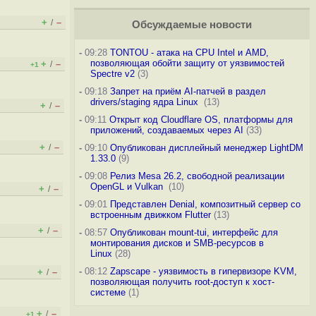
+
–
/
Обсуждаемые новости
-
09:28
TONTOU - атака на CPU Intel и AMD,
позволяющая обойти защиту от уязвимостей
+
–
/
+1
Spectre v2
(3)
-
09:18
Запрет на приём AI-патчей в раздел
drivers/staging ядра Linux
(13)
+
–
/
-
09:11
Открыт код Cloudflare OS, платформы для
приложений, создаваемых через AI
(33)
+
–
/
-
09:10
Опубликован дисплейный менеджер LightDM
1.33.0
(9)
-
09:08
Релиз Mesa 26.2, свободной реализации
OpenGL и Vulkan
(10)
+
–
/
-
09:01
Представлен Denial, композитный сервер со
встроенным движком Flutter
(13)
+
–
/
-
08:57
Опубликован mount-tui, интерфейс для
монтирования дисков и SMB-ресурсов в
Linux
(28)
-
08:12
Zapscape - уязвимость в гипервизоре KVM,
+
–
/
позволяющая получить root-доступ к хост-
системе
(1)
+
–
/
+1