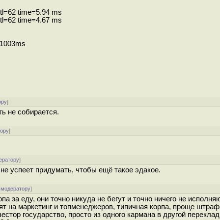
ttl=62 time=5.94 ms
ttl=62 time=4.67 ms
e 1003ms
ору
]
ть не собирается.
тору
]
ератору
]
не успеет придумать, чтобы ещё такое эдакое.
 модератору
]
а за еду, они точно никуда не бегут и точно ничего не исполняю
атят на маркетинг и топменеджеров, типичная корпа, проще штраф
естор государство, просто из одного кармана в другой перекла