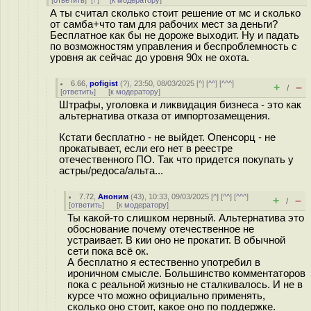
[
ответить
]
[
↑
] [
к модератору
]
А ты считал сколько стоит решение от мс и сколько
от самба+что там для рабочих мест за деньги?
Бесплатное как бы не дороже выходит. Ну и падать
по возможностям управления и беспроблемность с
уровня ак сейчас до уровня 90х не охота.
6.66
,
pofigist
(
?
), 23:50, 08/03/2025 [
^
] [
^^
] [
^^^
]
+
–
/
[
ответить
]
[
к модератору
]
Штрафы, уголовка и ликвидация бизнеса - это как
альтернатива отказа от импортозамещения.
Кстати бесплатно - не выйдет. Опенсорц - не
прокатывает, если его нет в реестре
отечественного ПО. Так что придется покупать у
астры/редоса/альта...
7.72
,
Аноним
(
43
), 10:33, 09/03/2025 [
^
] [
^^
] [
^^^
]
+
–
/
[
ответить
]
[
к модератору
]
Ты какой-то слишком нервный. Альтернатива это
обоснование почему отечественное не
устраивает. В кии оно не прокатит. В обычной
сети пока всё ок.
А бесплатно я естественно употребил в
ироничном смысле. Большинство комментаторов
пока с реальной жизнью не сталкивалось. И не в
курсе что можно официально применять,
сколько оно стоит, какое оно по поддержке.