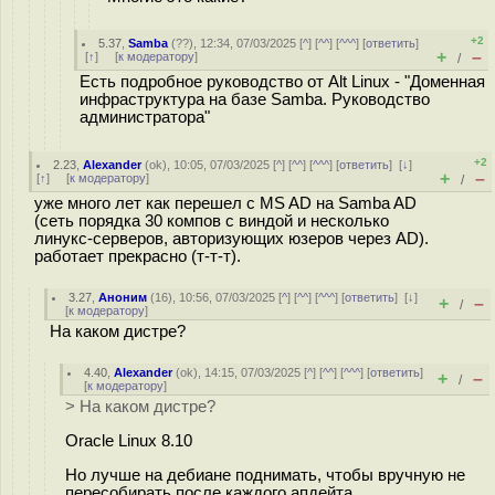
+2
5.37
,
Samba
(
??
), 12:34, 07/03/2025 [
^
] [
^^
] [
^^^
] [
ответить
]
+
–
[
↑
] [
к модератору
]
/
Есть подробное руководство от Alt Linux - "Доменная
инфраструктура на базе Samba. Руководство
администратора"
+2
2.23
,
Alexander
(
ok
), 10:05, 07/03/2025 [
^
] [
^^
] [
^^^
] [
ответить
]
[
↓
]
+
–
[
↑
] [
к модератору
]
/
уже много лет как перешел с MS AD на Samba AD
(сеть порядка 30 компов с виндой и несколько
линукс-серверов, авторизующих юзеров через AD).
работает прекрасно (т-т-т).
3.27
,
Аноним
(
16
), 10:56, 07/03/2025 [
^
] [
^^
] [
^^^
] [
ответить
]
[
↓
]
+
–
/
[
к модератору
]
На каком дистре?
4.40
,
Alexander
(
ok
), 14:15, 07/03/2025 [
^
] [
^^
] [
^^^
] [
ответить
]
+
–
/
[
к модератору
]
> На каком дистре?
Oracle Linux 8.10
Но лучше на дебиане поднимать, чтобы вручную не
пересобирать после каждого апдейта