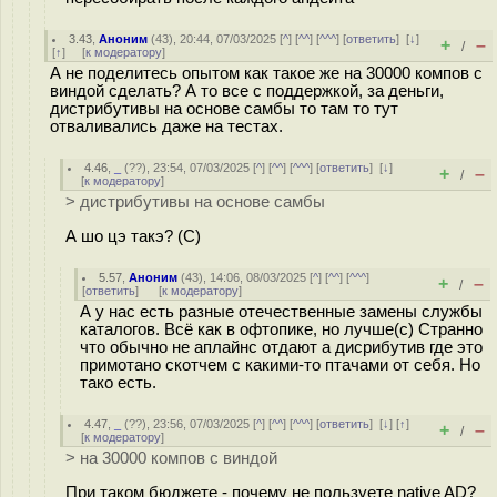
3.43
,
Аноним
(
43
), 20:44, 07/03/2025 [
^
] [
^^
] [
^^^
] [
ответить
]
[
↓
]
+
–
/
[
↑
] [
к модератору
]
А не поделитесь опытом как такое же на 30000 компов с
виндой сделать? А то все с поддержкой, за деньги,
дистрибутивы на основе самбы то там то тут
отваливались даже на тестах.
4.46
,
_
(
??
), 23:54, 07/03/2025 [
^
] [
^^
] [
^^^
] [
ответить
]
[
↓
]
+
–
/
[
к модератору
]
> дистрибутивы на основе самбы
А шо цэ такэ? (С)
5.57
,
Аноним
(
43
), 14:06, 08/03/2025 [
^
] [
^^
] [
^^^
]
+
–
/
[
ответить
]
[
к модератору
]
А у нас есть разные отечественные замены службы
каталогов. Всё как в офтопике, но лучше(с) Странно
что обычно не аплайнс отдают а дисрибутив где это
примотано скотчем с какими-то птачами от себя. Но
тако есть.
4.47
,
_
(
??
), 23:56, 07/03/2025 [
^
] [
^^
] [
^^^
] [
ответить
]
[
↓
] [
↑
]
+
–
/
[
к модератору
]
> на 30000 компов с виндой
При таком бюджете - почему не пользуете native AD?