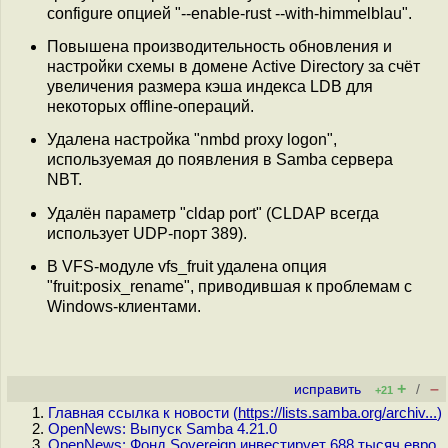
configure опцией "--enable-rust --with-himmelblau".
Повышена производительность обновления и
настройки схемы в домене Active Directory за счёт
увеличения размера кэша индекса LDB для
некоторых offline-операций.
Удалена настройка "nmbd proxy logon",
используемая до появления в Samba сервера
NBT.
Удалён параметр "cldap port" (CLDAP всегда
использует UDP-порт 389).
В VFS-модуле vfs_fruit удалена опция
"fruit:posix_rename", приводившая к проблемам с
Windows-клиентами.
+
–
исправить
/
+21
Главная ссылка к новости (
https://lists.samba.org/archiv...
)
OpenNews: Выпуск Samba 4.21.0
OpenNews: Фонд Sovereign инвестирует 688 тысяч евро