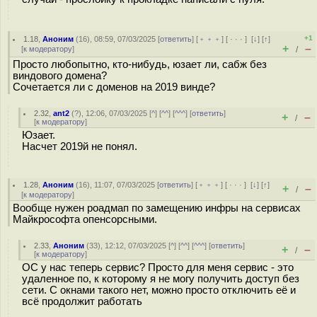
+1
1.18
,
Аноним
(
16
), 08:59, 07/03/2025 [
ответить
] [
﹢﹢﹢
] [
· · ·
]
[
↓
] [
↑
]
+
–
[
к модератору
]
/
Просто любопытно, кто-нибудь, юзает ли, сабж без
виндового домена?
Сочетается ли с доменов на 2019 винде?
2.32
,
ant2
(
?
), 12:06, 07/03/2025 [
^
] [
^^
] [
^^^
] [
ответить
]
+
–
/
[
к модератору
]
Юзает.
Насчет 2019й не понял.
1.28
,
Аноним
(
16
), 11:07, 07/03/2025 [
ответить
] [
﹢﹢﹢
] [
· · ·
]
[
↓
] [
↑
]
+
–
/
[
к модератору
]
Вообще нужен роадмап по замещению инфры на сервисах
Майкрософта опенсорсными.
2.33
,
Аноним
(
33
), 12:12, 07/03/2025 [
^
] [
^^
] [
^^^
] [
ответить
]
+
–
/
[
к модератору
]
ОС у нас теперь сервис? Просто для меня сервис - это
удаленное по, к которому я не могу получить доступ без
сети. С окнами такого нет, можно просто отключить её и
всё продолжит работать