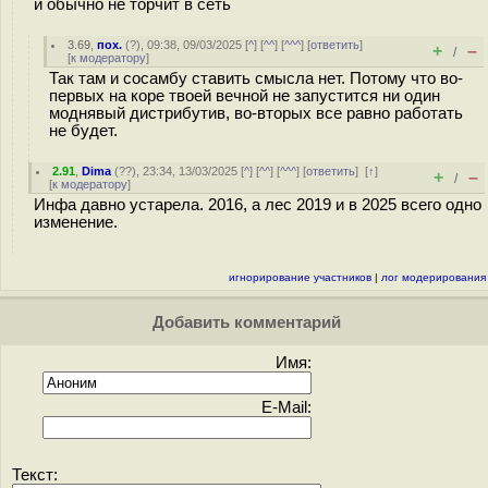
и обычно не торчит в сеть
3.69
,
пох.
(
?
), 09:38, 09/03/2025 [
^
] [
^^
] [
^^^
] [
ответить
]
+
–
/
[
к модератору
]
Так там и сосамбу ставить смысла нет. Потому что во-
первых на коре твоей вечной не запустится ни один
моднявый дистрибутив, во-вторых все равно работать
не будет.
2.91
,
Dima
(
??
), 23:34, 13/03/2025 [
^
] [
^^
] [
^^^
] [
ответить
]
[
↑
]
+
–
/
[
к модератору
]
Инфа давно устарела. 2016, а лес 2019 и в 2025 всего одно
изменение.
игнорирование участников
|
лог модерирования
Добавить комментарий
Имя:
E-Mail:
Текст: