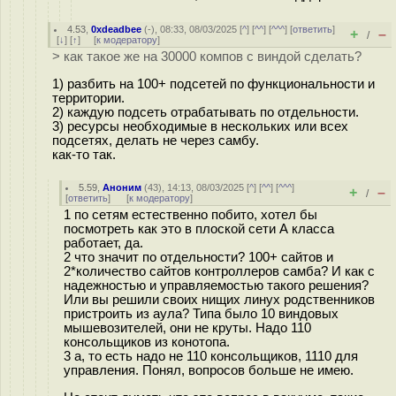
4.53
,
0xdeadbee
(-), 08:33, 08/03/2025 [
^
] [
^^
] [
^^^
] [
ответить
]
+
–
/
[
↓
] [
↑
] [
к модератору
]
> как такое же на 30000 компов с виндой сделать?
1) разбить на 100+ подсетей по функциональности и
территории.
2) каждую подсеть отрабатывать по отдельности.
3) ресурсы необходимые в нескольких или всех
подсетях, делать не через самбу.
как-то так.
5.59
,
Аноним
(
43
), 14:13, 08/03/2025 [
^
] [
^^
] [
^^^
]
+
–
/
[
ответить
]
[
к модератору
]
1 по сетям естественно побито, хотел бы
посмотреть как это в плоской сети А класса
работает, да.
2 что значит по отдельности? 100+ сайтов и
2*количество сайтов контроллеров самба? И как с
надежностью и управляемостью такого решения?
Или вы решили своих нищих линух родственников
пристроить из аула? Типа было 10 виндовых
мышевозителей, они не круты. Надо 110
консольщиков из конотопа.
3 а, то есть надо не 110 консольщиков, 1110 для
управления. Понял, вопросов больше не имею.