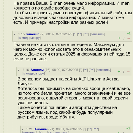
Не правда Ваша. В man очень мало информации. И man
конкретно по самбе вообще куций.
Что бы настроить домен советую официальный сайт, там
довольно исчерпывающая информация. И маны тоже
есть. И примеры настройки для разных ролей
+1
3.15
,
winorun
(
?
), 08:02, 07/03/2025 [
^
] [
^^
] [
^^^
] [
ответить
]
+
–
[
к модератору
]
/
Главное не читать статьи в интернете. Максимум для
чего их можно использовать это в ознакомительных
целях. Даже если статья 2025 информация в ней года 15
если не раньше.
4.16
,
Аноним
(
16
), 08:09, 07/03/2025 [
^
] [
^^
] [
^^^
] [
ответить
]
+
–
/
[
к модератору
]
В основном выдаёт на сайты ALT Linuxm и Астра
Линукс. .
Хотелось бы понимать на сколько вообще юзабельно,
из того что бегла прочитал, много ограничений и не всё
реализовано, с другой стороны может в новой версии
уже появилось.
Также хочется пошаговый алгоритм действий на
русском языке, под какой-нибудь популярный
дистрибутив, вроде Убунту.
+3
5.21
,
Аноним
(
21
), 09:31, 07/03/2025 [
^
] [
^^
] [
^^^
]
+
–
[
ответить
]
[
↓
] [
к модератору
]