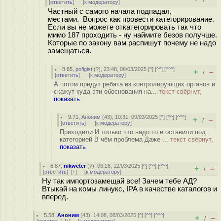
[
ответить
]
[
к модератору
]
Частный с самого начала подпадал,
местами. Вопрос как провести категорирование.
Если вы не можете откатегорировать так что
мимо 187 проходить - ну наймите безов получше.
Которые по закону вам распишут почему не надо
замещаться.
8.65
,
pofigist
(
?
), 23:48, 08/03/2025 [
^
] [
^^
] [
^^^
]
+
–
/
[
ответить
]
[
к модератору
]
А потом придут ребята из контролирующих органов и
скажут куда эти обоснования на...
текст свёрнут,
показать
9.71
,
Аноним
(
43
), 10:31, 09/03/2025 [
^
] [
^^
] [
^^^
]
+
–
/
[
ответить
]
[
к модератору
]
Приходили И только что надо то и оставили под
категорией В чём проблема Даже ...
текст свёрнут,
показать
6.87
,
nikweter
(
?
), 06:28, 12/03/2025 [
^
] [
^^
] [
^^^
]
+
–
/
[
ответить
]
[
↑
] [
к модератору
]
Ну так импортозамещай все! Зачем тебе АД?
Втыкай на комы линукс, IPA в качестве каталогов и
вперед.
5.58
,
Аноним
(
43
), 14:08, 08/03/2025 [
^
] [
^^
] [
^^^
]
+
–
/