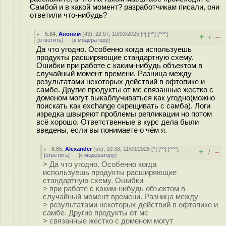
Самбой и в какой момент? разработчикам писали, они
ответили что-нибудь?
5.84
,
Аноним
(
43
), 22:07, 10/03/2025 [
^
] [
^^
] [
^^^
]
+
–
/
[
ответить
]
[
к модератору
]
Да что угодно. Особенно когда используешь
продукты расширяющие стандартную схему.
Ошибки при работе с каким-нибудь объектом в
случайный момент времени. Разница между
результатами некоторых действий в офтопике и
самбе. Другие продукты от мс связанные жестко с
доменом могут выкаблучиваться как угодно(можно
поискать как exchange скрещивать с самба). Логи
изредка швыряют проблемы репликации но потом
всё хорошо. Ответственные в курс дела были
введены, если вы понимаете о чём я.
6.85
,
Alexander
(
ok
), 10:38, 11/03/2025 [
^
] [
^^
] [
^^^
]
+
–
/
[
ответить
]
[
к модератору
]
> Да что угодно. Особенно когда
используешь продукты расширяющие
стандартную схему. Ошибки
> при работе с каким-нибудь объектом в
случайный момент времени. Разница между
> результатами некоторых действий в офтопике и
самбе. Другие продукты от мс
> связанные жестко с доменом могут