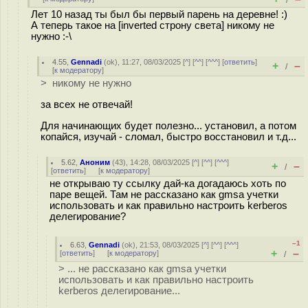
/
Лет 10 назад ты был бы первый парень на деревне! :)
А теперь такое на [inverted строну света] никому не
нужно :-\
4.55
,
Gennadi
(
ok
), 11:27, 08/03/2025 [
^
] [
^^
] [
^^^
] [
ответить
]
+
–
/
[
к модератору
]
> никому не нужно
за всех не отвечай!
Для начинающих будет полезно... установил, а потом
копайся, изучай - сломал, быстро восстановил и т.д...
5.62
,
Аноним
(
43
), 14:28, 08/03/2025 [
^
] [
^^
] [
^^^
]
+
–
/
[
ответить
]
[
к модератору
]
не открываю ту ссылку дай-ка догадаюсь хоть по
паре вещей. Там не рассказано как gmsa учетки
использовать и как правильно настроить kerberos
делегирование?
–1
6.63
,
Gennadi
(
ok
), 21:53, 08/03/2025 [
^
] [
^^
] [
^^^
]
+
–
[
ответить
]
[
к модератору
]
/
> ... не рассказано как gmsa учетки
использовать и как правильно настроить
kerberos делегирование...