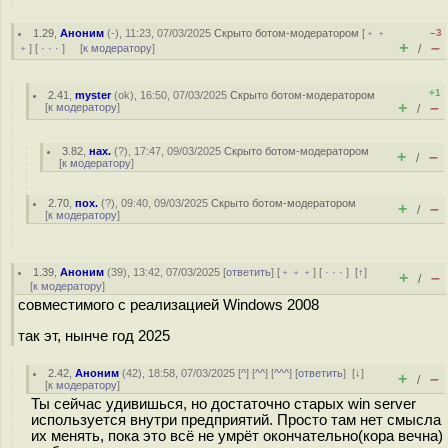
1.29
,
Аноним
(
-
), 11:23, 07/03/2025
Скрыто ботом-модератором
[
﹢﹢
–3
+
–
﹢
] [
· · ·
] [
к модератору
]
/
+1
2.41
,
myster
(
ok
), 16:50, 07/03/2025
Скрыто ботом-модератором
+
–
[
к модератору
]
/
3.82
,
нах.
(
?
), 17:47, 09/03/2025
Скрыто ботом-модератором
+
–
/
[
к модератору
]
2.70
,
пох.
(
?
), 09:40, 09/03/2025
Скрыто ботом-модератором
+
–
/
[
к модератору
]
1.39
,
Аноним
(
39
), 13:42, 07/03/2025 [
ответить
] [
﹢﹢﹢
] [
· · ·
]
[
↑
]
+
–
/
[
к модератору
]
совместимого с реализацией Windows 2008
так эт, нынче год 2025
2.42
,
Аноним
(
42
), 18:58, 07/03/2025 [
^
] [
^^
] [
^^^
] [
ответить
]
[
↓
]
+
–
/
[
к модератору
]
Ты сейчас удивишься, но достаточно старых win server
используется внутри предприятий. Просто там нет смысла
их менять, пока это всё не умрёт окончательно(кора вечна)