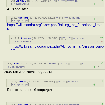
+1
2.8
,
Аноним
(
8
), 04:29, 07/03/2025 [
^
] [
^^
] [
^^^
] [
ответить
]
+
–
[
к модератору
]
/
4.19 and later
2.30
,
Аноним
(
30
), 12:00, 07/03/2025 [
^
] [
^^
] [
^^^
] [
ответить
]
+
–
/
[
к модератору
]
https://wiki.samba.org/index.php/Raising_the_Functional_Level
s
+2
3.36
,
Аноним
(
30
), 12:22, 07/03/2025 [
^
] [
^^
] [
^^^
] [
ответить
]
+
–
[
к модератору
]
/
https://wiki.samba.org/index.php/AD_Schema_Version_Supp
ort
+1
1.3
,
Олег
(
??
), 23:29, 06/03/2025 [
ответить
] [
﹢﹢﹢
] [
· · ·
]
[
↓
] [
↑
]
+
–
[
к модератору
]
/
2008 так и остался пределом?
+3
2.12
,
Diozan
(
ok
), 07:51, 07/03/2025 [
^
] [
^^
] [
^^^
] [
ответить
]
+
–
[
к модератору
]
/
Всё остальное - беспредел...
+1
2.35
,
Аноним
(
30
), 12:21, 07/03/2025 [
^
] [
^^
] [
^^^
] [
ответить
]