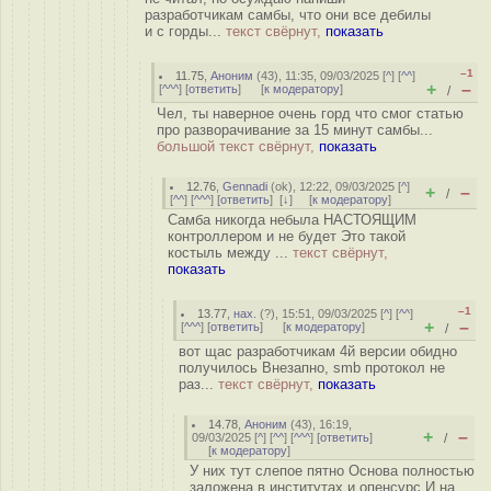
разработчикам самбы, что они все дебилы
и с горды...
текст свёрнут,
показать
–1
11.75
,
Аноним
(
43
), 11:35, 09/03/2025 [
^
] [
^^
]
+
–
[
^^^
] [
ответить
]
[
к модератору
]
/
Чел, ты наверное очень горд что смог статью
про разворачивание за 15 минут самбы...
большой текст свёрнут,
показать
12.76
,
Gennadi
(
ok
), 12:22, 09/03/2025 [
^
]
+
–
/
[
^^
] [
^^^
] [
ответить
]
[
↓
] [
к модератору
]
Самба никогда небыла НАСТОЯЩИМ
контроллером и не будет Это такой
костыль между ...
текст свёрнут,
показать
–1
13.77
,
нах.
(
?
), 15:51, 09/03/2025 [
^
] [
^^
]
+
–
[
^^^
] [
ответить
]
[
к модератору
]
/
вот щас разработчикам 4й версии обидно
получилось Внезапно, smb протокол не
раз...
текст свёрнут,
показать
14.78
,
Аноним
(
43
), 16:19,
+
–
09/03/2025 [
^
] [
^^
] [
^^^
] [
ответить
]
/
[
к модератору
]
У них тут слепое пятно Основа полностью
заложена в институтах и опенсурс И на ...