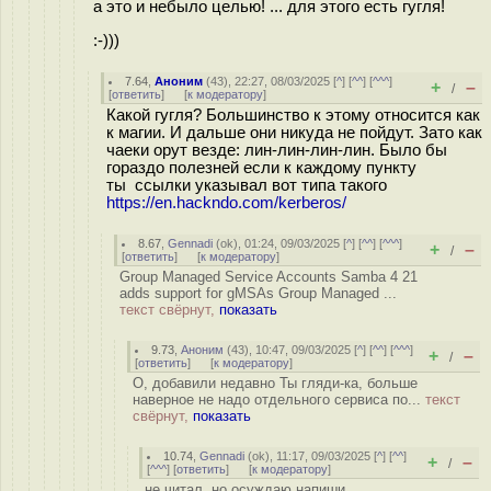
а это и небыло целью! ... для этого есть гугля!
:-)))
7.64
,
Аноним
(
43
), 22:27, 08/03/2025 [
^
] [
^^
] [
^^^
]
+
–
/
[
ответить
]
[
к модератору
]
Какой гугля? Большинство к этому относится как
к магии. И дальше они никуда не пойдут. Зато как
чаеки орут везде: лин-лин-лин-лин. Было бы
гораздо полезней если к каждому пункту
ты ссылки указывал вот типа такого
https://en.hackndo.com/kerberos/
8.67
,
Gennadi
(
ok
), 01:24, 09/03/2025 [
^
] [
^^
] [
^^^
]
+
–
/
[
ответить
]
[
к модератору
]
Group Managed Service Accounts Samba 4 21
adds support for gMSAs Group Managed ...
текст свёрнут,
показать
9.73
,
Аноним
(
43
), 10:47, 09/03/2025 [
^
] [
^^
] [
^^^
]
+
–
/
[
ответить
]
[
к модератору
]
О, добавили недавно Ты гляди-ка, больше
наверное не надо отдельного сервиса по...
текст
свёрнут,
показать
10.74
,
Gennadi
(
ok
), 11:17, 09/03/2025 [
^
] [
^^
]
+
–
/
[
^^^
] [
ответить
]
[
к модератору
]
не читал, но осуждаю напиши