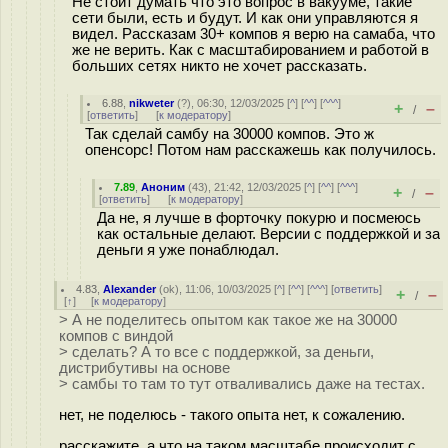
Не стоит думать что это вопрос в вакууме, такие
сети были, есть и будут. И как они управляются я
видел. Рассказам 30+ компов я верю на самаба, что
же не верить. Как с масштабированием и работой в
больших сетях никто не хочет рассказать.
6.88
,
nikweter
(
?
), 06:30, 12/03/2025 [
^
] [
^^
] [
^^^
]
+
–
/
[
ответить
]
[
к модератору
]
Так сделай самбу на 30000 компов. Это ж
опенсорс! Потом нам расскажешь как получилось.
7.89
,
Аноним
(
43
), 21:42, 12/03/2025 [
^
] [
^^
] [
^^^
]
+
–
/
[
ответить
]
[
к модератору
]
Да не, я лучше в форточку покурю и посмеюсь
как остальные делают. Версии с поддержкой и за
деньги я уже понаблюдал.
4.83
,
Alexander
(
ok
), 11:06, 10/03/2025 [
^
] [
^^
] [
^^^
] [
ответить
]
+
–
/
[
↑
] [
к модератору
]
> А не поделитесь опытом как такое же на 30000
компов с виндой
> сделать? А то все с поддержкой, за деньги,
дистрибутивы на основе
> самбы то там то тут отваливались даже на тестах.
нет, не поделюсь - такого опыта нет, к сожалению.
расскажите, а что на таком масштабе происходит с