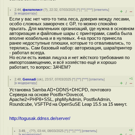
2.44
,
филателист
(
?
), 22:32, 07/03/2025 [
^
] [
^^
] [
^^^
] [
ответить
]
+
–
/
[
к модератору
]
Если у вас нет чего-то типа леса, доверия между лесами,
особо сложных заморочек с GP, то можно спокойно
прыгать. Для маленьких организаций, где нужна в основном
авторизация и файловые шары с принтерами, самба была
вполне юзабельна и в нулевых. 4-ка просто принесла
ранее недоступные плюшки, которые то отваливались, то
терялись. Сам базовый набор: авторизация, шара/принтер
- работал всегда.
Но если есть живая лицуха и нет жёсткого требования по
импортозамещению, и всё хозяёство ещё и хорошо
работает, то вопрос: ЗАЧЕМ?
+1
2.48
,
Gennadi
(
ok
), 23:57, 07/03/2025 [
^
] [
^^
] [
^^^
] [
ответить
]
+
–
[
к модератору
]
/
Установка Samba AD+DDNS+DHCPD, почтового
Сервера на основе Postfix+Dovecot,
Apache2+PHP8+SSL, phpMyAdmin, PostfixAdmin,
Roundcube, VSFTPd на OpenSuSE Leap 15.5 за 15 минут.
http://togusak.ddnss.de/server/
+2
3.49
,
_
(
??
), 03:44, 08/03/2025 [
^
] [
^^
] [
^^^
] [
ответить
]
+
–
[
к модератору
]