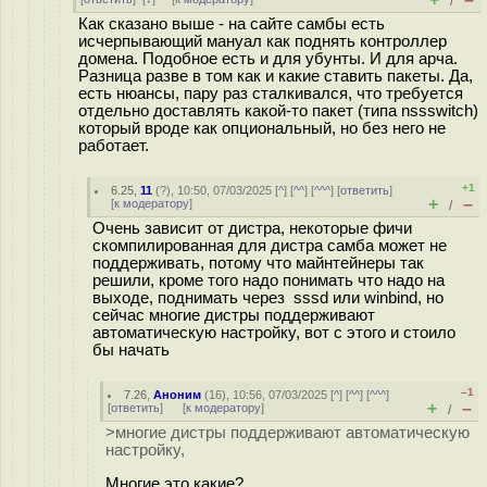
/
Как сказано выше - на сайте самбы есть
исчерпывающий мануал как поднять контроллер
домена. Подобное есть и для убунты. И для арча.
Разница разве в том как и какие ставить пакеты. Да,
есть нюансы, пару раз сталкивался, что требуется
отдельно доставлять какой-то пакет (типа nssswitch)
который вроде как опциональный, но без него не
работает.
+1
6.25
,
11
(
?
), 10:50, 07/03/2025 [
^
] [
^^
] [
^^^
] [
ответить
]
+
–
[
к модератору
]
/
Очень зависит от дистра, некоторые фичи
скомпилированная для дистра самба может не
поддерживать, потому что майнтейнеры так
решили, кроме того надо понимать что надо на
выходе, поднимать через sssd или winbind, но
сейчас многие дистры поддерживают
автоматическую настройку, вот с этого и стоило
бы начать
–1
7.26
,
Аноним
(
16
), 10:56, 07/03/2025 [
^
] [
^^
] [
^^^
]
+
–
[
ответить
]
[
к модератору
]
/
>многие дистры поддерживают автоматическую
настройку,
Многие это какие?