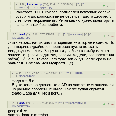
4.86
,
Александр
(
??
), 11:45, 11/03/2025 [
^
] [
^^
] [
^^^
]
+
–
/
[
ответить
]
[
к модератору
]
Работает 3000+ компов, подцеплен почтовый сервис
postfix и др. корпоративные сервисы, дистр Дебиан, 8
лет полет нормальный. Репликацию нужно мониторить
на всяк а так без проблем.
2.31
,
ant2
(
?
), 12:04, 07/03/2025 [
^
] [
^^
] [
^^^
] [
ответить
]
[
↓
] [
↑
]
+
–
/
[
к модератору
]
Жить можно, набив опыт и порешав некоторые нюансы. Но
для шаринга драйверов принтеров нужно держать
виндовую машинку. Загрузится драйвер в самбу или нет
зависит от (производителя, версии, модели, расположения
звёзд). И не пытайтесь его туда запихнуть если сразу не
залился. "Вот вам моя мудрость" (с)
3.45
,
_
(
??
), 23:53, 07/03/2025 [
^
] [
^^
] [
^^^
] [
ответить
]
+
–
/
[
к модератору
]
Надо же! 8-о
Я уже конечно давненько с AD на sambe не сталкивался,
но раньше проблем не было. Там же тупая скрытая
фало-шара для них и всиО? ...
2.34
,
ant2
(
?
), 12:13, 07/03/2025 [
^
] [
^^
] [
^^^
] [
ответить
]
[
↑
]
+
–
/
[
к модератору
]
google this:
samba domain member