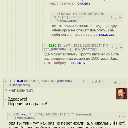
текст свёрнут,
показать
15.80
,
нах.
(
?
), 17:43, 09/03/2025
+
–
[
^
] [
^^
] [
^^^
] [
ответить
]
/
[
к модератору
]
ну так причина понятна - лудший друк
опенсорса не спешит помогать, сам
себя обго...
текст свёрнут,
показать
12.90
,
Dima
(
??
), 23:29, 13/03/2025 [
^
] [
^^
]
+
–
/
[
^^^
] [
ответить
]
[
↑
] [
к модератору
]
Где может всплыть Просто интересно Есть
распределённый домен по 3500 мест Зав...
текст свёрнут,
показать
1.17
,
iCat
(
ok
), 08:26, 07/03/2025 [
ответить
] [
﹢﹢﹢
] [
· · ·
]
[
↓
] [
↑
]
+
–
/
[
к модератору
]
> --enable-rust
- Здрасьте!
- Перепиши на расте!
2.81
,
нах.
(
?
), 17:44, 09/03/2025 [
^
] [
^^
] [
^^^
] [
ответить
]
+
–
/
[
к модератору
]
зря ты так - тут как раз не переписали, а, уникальный (нет)
случай - прослойку к прокладке написали с нуля.