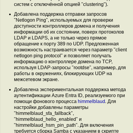
систем с отключённой опцией "clustering").
Добавлена поддержка отправки запросов
"Netlogon Ping", используемых для проверки
доступности контроллеров домена и получения
информации об их состоянии, поверх протоколов
LDAP и LDAPS, а не только через прямое
обращение к порту 389 по UDP. Предложенная
возможность настраивается через параметр "client
netlogon ping protocol" и позволяет получать
информацию о контроллере домена по TCP,
используя LDAP-запросы "rootdse", например, для
работы в окружениях, блокирующих UDP на
межсетевом экране.
Добавлена экспериментальная поддержка метода
аутентификации Azure Entra ID, реализуемого при
помощи фонового процесса
himmelblaud
. Для
настройки добавлены параметры
"himmelblaud_sfa_fallback",
"himmelblaud_hello_enabled" и
"himmelblaud_hsm_pin_path". Для включения
требуется сборка Samba с указанием в скрипте