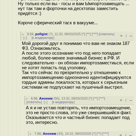
Ну только если вы - госы и вам Ымпортозамещать ...
нут так там и форточки на десктопах заместить
придётся :)
Короче сферический таск в вакууме...
5.54
,
pofigist
(
?
), 11:20, 08/03/2025 [
^
] [
^^
] [
^^^
] [
ответить
]
+
–
/
[
↓
] [
к модератору
]
Мой дорогой друг я понимаю что вам не знаком 187
ФЗ. Ознакомьтесь.
А после этого осознание что под него попадает
любой, более-менее значимый бизнес в РФ. И
следовательно - он обязан импортозаместиься, если
не хотят попасть под уголовку.
Так что сейчас по презрительно у отношению к
импортозамещению однозначно идентифицируются
гордые админы локалхоста, которых к серьезным
системам не подпускают на пушечный выстрел.
6.56
,
Аноним
(
56
), 13:32, 08/03/2025 [
^
] [
^^
] [
^^^
]
+
–
/
[
ответить
]
[
↓
] [
к модератору
]
А я и не устаю повторять, что импортозамещение,
это не просто слова, это уже свершившийся факт.
Оказывается что и частный бизнес попадает под
это, интересно.
7.60
,
Аноним
(
43
), 14:15, 08/03/2025 [
^
] [
^^
] [
^^^
]
+
–
/