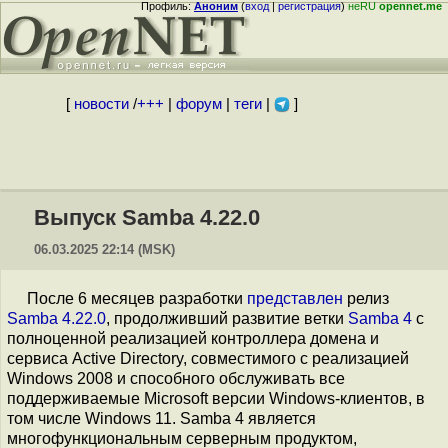
Профиль:
Аноним
(
вход
|
регистрация
)
неRU
opennet.me
[
новости
/
+++
|
форум
|
теги
|
]
Выпуск Samba 4.22.0
06.03.2025 22:14 (MSK)
После 6 месяцев разработки
представлен
релиз
Samba 4.22.0
, продолживший развитие ветки
Samba 4
с
полноценной реализацией контроллера домена и
сервиса Active Directory, совместимого с реализацией
Windows 2008 и способного обслуживать все
поддерживаемые Microsoft версии Windows-клиентов, в
том числе Windows 11. Samba 4 является
многофункциональным серверным продуктом,