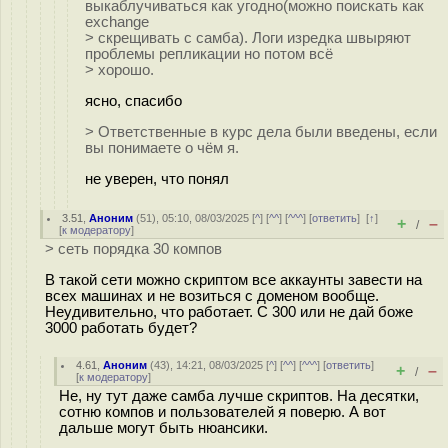
выкаблучиваться как угодно(можно поискать как
exchange
> скрещивать с самба). Логи изредка швыряют
проблемы репликации но потом всё
> хорошо.
ясно, спасибо
> Ответственные в курс дела были введены, если
вы понимаете о чём я.
не уверен, что понял
3.51
,
Аноним
(
51
), 05:10, 08/03/2025 [
^
] [
^^
] [
^^^
] [
ответить
]
[
↑
]
+
–
/
[
к модератору
]
> сеть порядка 30 компов
В такой сети можно скриптом все аккаунты завести на
всех машинах и не возиться с доменом вообще.
Неудивительно, что работает. С 300 или не дай боже
3000 работать будет?
4.61
,
Аноним
(
43
), 14:21, 08/03/2025 [
^
] [
^^
] [
^^^
] [
ответить
]
+
–
/
[
к модератору
]
Не, ну тут даже самба лучше скриптов. На десятки,
сотню компов и пользователей я поверю. А вот
дальше могут быть нюансики.