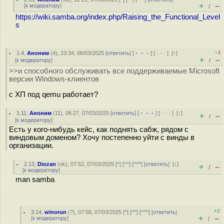
+
–
[
к модератору
]
/
https://wiki.samba.org/index.php/Raising_the_Functional_Level
s
–1
1.4
,
Аноним
(
4
), 23:34, 06/03/2025 [
ответить
] [
﹢﹢﹢
] [
· · ·
]
[
↑
]
+
–
[
к модератору
]
/
>>и способного обслуживать все поддерживаемые Microsoft
версии Windows-клиентов
с ХП под qemu работает?
1.11
,
Аноним
(
11
), 06:27, 07/03/2025 [
ответить
] [
﹢﹢﹢
] [
· · ·
]
[
↓
]
+
–
/
[
к модератору
]
Есть у кого-нибудь кейс, как поднять сабж, рядом с
виндовым доменом? Хочу постепенно уйти с винды в
организации.
2.13
,
Diozan
(
ok
), 07:52, 07/03/2025 [
^
] [
^^
] [
^^^
] [
ответить
]
[
↓
]
+
–
/
[
к модератору
]
man samba
+2
3.14
,
winorun
(
?
), 07:58, 07/03/2025 [
^
] [
^^
] [
^^^
] [
ответить
]
+
–
[
к модератору
]
/