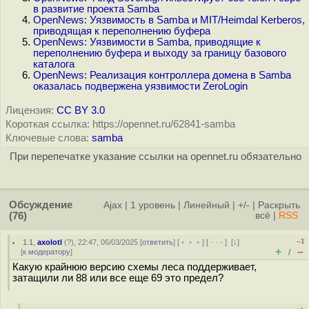
в развитие проекта Samba
OpenNews: Уязвимость в Samba и MIT/Heimdal Kerberos,
приводящая к переполнению буфера
OpenNews: Уязвимости в Samba, приводящие к
переполнению буфера и выходу за границу базового
каталога
OpenNews: Реализация контроллера домена в Samba
оказалась подвержена уязвимости ZeroLogin
Лицензия:
CC BY 3.0
Короткая ссылка: https://opennet.ru/62841-samba
Ключевые слова:
samba
При перепечатке указание ссылки на opennet.ru обязательно
Обсуждение
Ajax
|
1 уровень
|
Линейный
|
+/-
|
Раскрыть
(76)
всё
|
RSS
–1
1.1
,
axolotl
(
?
), 22:47, 06/03/2025 [
ответить
] [
﹢﹢﹢
] [
· · ·
]
[
↓
]
+
–
[
к модератору
]
/
Какую крайнюю версию схемы леса поддерживает,
затащили ли 88 или все еще 69 это предел?