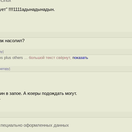
Linux
ует" !!!!1111адынадынадын.
так насолил?
ру
]
 plus others ...
большой текст свёрнут,
показать
ратору
]
дин в запое. А юзеры подождать могут.
.
е специально оформленных данных