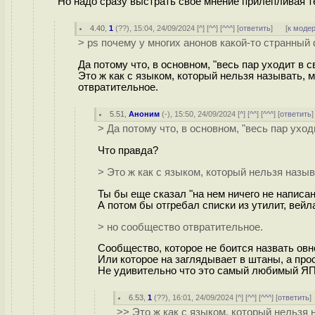
Но надо сразу выстрать свое мнение прилепливая т
4.40
,
1
(
??
), 15:04, 24/09/2024 [
^
] [
^^
] [
^^^
] [
ответить
]
[
к моде
> ps почему у многих анонов какой-то странны
Да потому что, в основном, "весь пар уходит в 
Это ж как с языком, который нельзя называть, 
отвратительное.
5.51
,
Аноним
(
-
), 15:50, 24/09/2024 [
^
] [
^^
] [
^^^
] [
ответить
> Да потому что, в основном, "весь пар уход
Что правда?
> Это ж как с языком, который нельзя назы
Ты бы еще сказал "на нем ничего не написан
А потом бы отгребал списки из утилит, вей
> но сообщество отвратительное.
Сообщество, которое не боится назвать овн
Или которое на заглядывает в штаны, а прос
Не удивительно что это самый любимый ЯП н
6.53
,
1
(
??
), 16:01, 24/09/2024 [
^
] [
^^
] [
^^^
] [
ответить
>> Это ж как с языком, который нельзя 