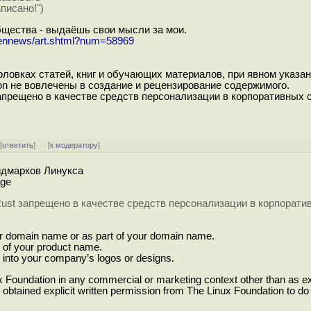
писано!")
общества - выдаёшь свои мысли за мои.
pennews/art.shtml?num=58969
ловках статей, книг и обучающих материалов, при явном указан
ion не вовлечены в создание и рецензирование содержимого.
запрещено в качестве средств персонализации в корпоративных
 [
ответить
]
[
к модератору
]
йдмарков Линукса
age
Rust запрещено в качестве средств персонализации в корпорати
r domain name or as part of your domain name.
 of your product name.
 into your company’s logos or designs.
x Foundation in any commercial or marketing context other than as e
e obtained explicit written permission from The Linux Foundation to do