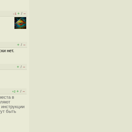
+
–
/
–1
+
–
/
ки нет.
+
–
/
+
–
/
+2
места в
оляют
 инструкции
гут быть