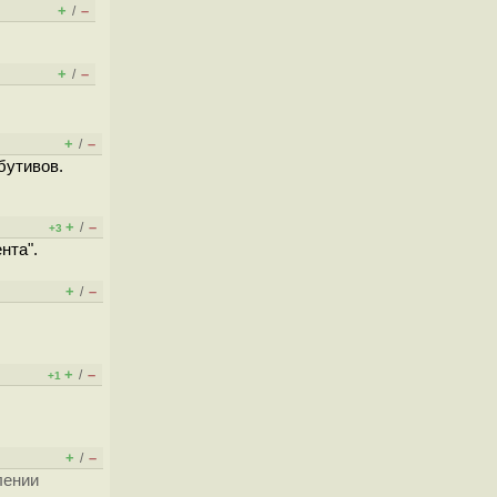
+
–
/
+
–
/
+
–
/
бутивов.
+
–
/
+3
нта".
+
–
/
+
–
/
+1
+
–
/
лении