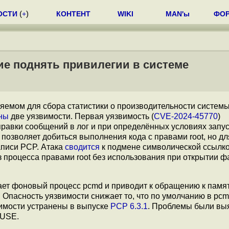
ОСТИ
(
+
)
КОНТЕНТ
WIKI
MAN'ы
ФО
ие поднять привилегии в системе
еняемом для сбора статистики о производительности систем
ны
две уязвимости. Первая уязвимость (
CVE-2024-45770
)
тправки сообщений в лог и при определённых условиях запу
озволяет добиться выполнения кода с правами root, но дл
аписи PCP. Атака
сводится
к подмене символической ссылк
из процесса правами root без использования при открытии 
вает фоновый процесс pcmd и приводит к обращению к памя
Опасность уязвимости снижает то, что по умолчанию в pc
вимости устранены в выпуске
PCP 6.3.1
. Проблемы были вы
SUSE.