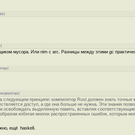
ору
]
у
]
иком мусора. Или nim с arc. Разницы между этими gc практичес
атору
]
 модератору
]
а следующем принципе: компилятор Rust должен знать точные 
ществляется доступ, а где она больше не нужна. Эти знания позв
ски освобождать выделенную память, вставляя соответствующие
 образом избегая многих распространенных ошибок, которым мо
жно, ещё haskell.