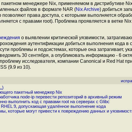
в пакетном менеджере Nix, применяемом в дистрибутиве Ni
рмленных файлов в формате NAR (
Nix Archive
) добиться зап
 позволяют права доступа, с которыми выполняется обрабо
няется с правами root). Проблема проявляется в ветке Nix 
реждения
о выявлении критической уязвимости, затрагива
рохождения аутентификации добиться выполнения кода в с
ути проблемы и подсистемах, которые она затрагивает, ук
ведомить 30 сентября, а опубликовать информацию - 6 окт
проблему исследователя, компании Canonical и Red Hat пр
S (9.9 из 10).
испра
..
)
ующего пакетный менеджер Nix
аботчика node-ip перевести репозиторий в архивный режим
 выполнить код с правами root на серверах с Glibc
а RHEL 9, допускающая удалённое выполнение кода
ы, которые могут привести к повреждению данных и уязвимос