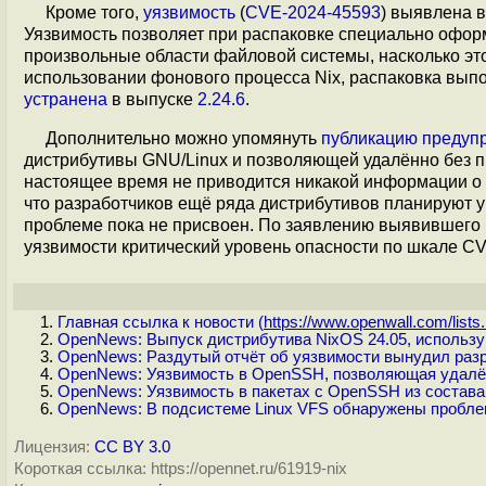
Кроме того,
уязвимость
(
CVE-2024-45593
) выявлена 
Уязвимость позволяет при распаковке специально офо
произвольные области файловой системы, насколько это
использовании фонового процесса Nix, распаковка выпол
устранена
в выпуске
2.24.6
.
Дополнительно можно упомянуть
публикацию
предуп
дистрибутивы GNU/Linux и позволяющей удалённо без п
настоящее время не приводится никакой информации о с
что разработчиков ещё ряда дистрибутивов планируют у
проблеме пока не присвоен. По заявлению выявившего 
уязвимости критический уровень опасности по шкале CVS
Главная ссылка к новости (
https://www.openwall.com/lists.
OpenNews: Выпуск дистрибутива NixOS 24.05, использ
OpenNews: Раздутый отчёт об уязвимости вынудил разр
OpenNews: Уязвимость в OpenSSH, позволяющая удалённо
OpenNews: Уязвимость в пакетах с OpenSSH из состав
OpenNews: В подсистеме Linux VFS обнаружены проблем
Лицензия:
CC BY 3.0
Короткая ссылка: https://opennet.ru/61919-nix