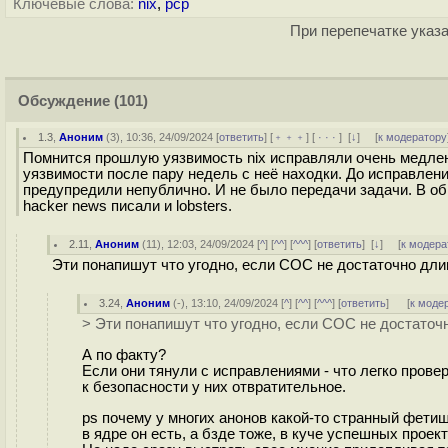
Ключевые слова:
nix
,
pcp
При перепечатке указа
Обсуждение
(101)
1.3
,
Аноним
(
3
), 10:36, 24/09/2024 [
ответить
] [
﹢﹢﹢
] [
· · ·
]
[
↓
] [
к модератору
Помнится прошлую уязвимость nix исправляли очень медлен
уязвимости после пару недель с неё находки. До исправления
предупредили непублично. И не было передачи задачи. В об
hacker news писали и lobsters.
2.11
,
Аноним
(
11
), 12:03, 24/09/2024 [
^
] [
^^
] [
^^^
] [
ответить
]
[
↓
] [
к модера
Эти понапишут что угодно, если СОС не достаточно дли
3.24
,
Аноним
(
-
), 13:10, 24/09/2024 [
^
] [
^^
] [
^^^
] [
ответить
]
[
к моде
> Эти понапишут что угодно, если СОС не достаточ
А по факту?
Если они тянули с исправлениями - что легко прове
к безопасности у них отвратительное.
ps почему у многих анонов какой-то странный фети
в ядре он есть, а бзде тоже, в куче успешных проект