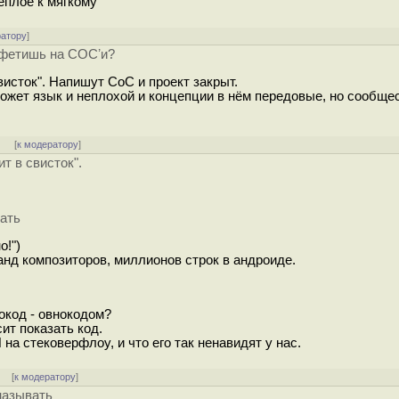
еплое к мягкому
ратору
]
й фетишь на СОСʼи?
свисток". Напишут СоС и проект закрыт.
может язык и неплохой и концепции в нём передовые, но сообще
]
[
к модератору
]
ит в свисток".
вать
о!")
ланд композиторов, миллионов строк в андроиде.
окод - овнокодом?
ит показать код.
а стековерфлоу, и что его так ненавидят у нас.
]
[
к модератору
]
называть