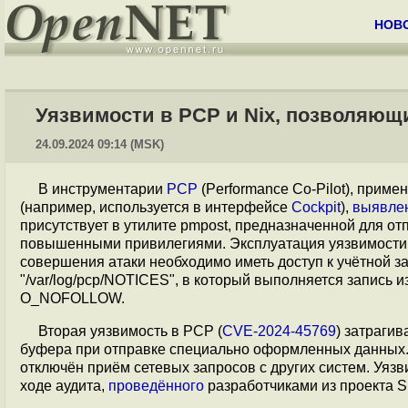
НОВ
Уязвимости в PCP и Nix, позволяющ
24.09.2024 09:14 (MSK)
В инструментарии
PCP
(Performance Co-Pilot), прим
(например, используется в интерфейсе
Cockpit
),
выявле
присутствует в утилите pmpost, предназначенной для о
повышенными привилегиями. Эксплуатация уязвимости п
совершения атаки необходимо иметь доступ к учётной з
"/var/log/pcp/NOTICES", в который выполняется запись 
O_NOFOLLOW.
Вторая уязвимость в PCP (
CVE-2024-45769
) затраги
буфера при отправке специально оформленных данных. 
отключён приём сетевых запросов с других систем. Уяз
ходе аудита,
проведённого
разработчиками из проекта 