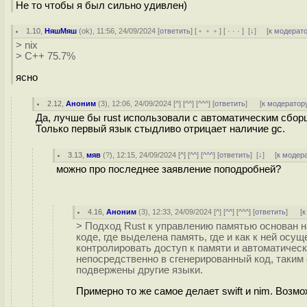
Не то чтобы я был сильно удивлен)
1.10
,
НяшМяш
(
ok
), 11:56, 24/09/2024 [
ответить
] [
﹢﹢﹢
] [
· · ·
]
[
↓
] [
к модерат
> nix
> C++ 75.7%
ясно
2.12
,
Аноним
(
3
), 12:06, 24/09/2024 [
^
] [
^^
] [
^^^
] [
ответить
]
[
к модератор
Да, лучше бы rust использовали с автоматическим сборщ
Только первый язык стыдливо отрицает наличие gc.
3.13
,
мяв
(
?
), 12:15, 24/09/2024 [
^
] [
^^
] [
^^^
] [
ответить
]
[
↓
] [
к модер
можно про последнее заявление поподробней?
4.16
,
Аноним
(
3
), 12:33, 24/09/2024 [
^
] [
^^
] [
^^^
] [
ответить
]
[
к
> Подход Rust к управлению памятью основан н
коде, где выделена память, где и как к ней осу
контролировать доступ к памяти и автоматиче
непосредственно в сгенерированный код, таким
подвержены другие языки.
Примерно то же самое делает swift и nim. Возмо