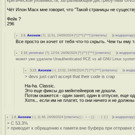
критической уязвимости, затрагивающей дистрибутивы GNU/
Чёт Илон Маск мне говорит, что "Такой страницы не существ
Фейк ?
296
2.9
,
Аноним
(
7
), 11:51, 24/09/2024 [
^
] [
^^
] [
^^^
] [
ответить
]
[
к модератору
]
Все просто он хочет от тебя что-то скрыть. Чем ты ему 
2.19
,
penetrator
(
?
), 12:54, 24/09/2024 [
^
] [
^^
] [
^^^
] [
ответить
]
[
к модерато
может уже удалили Unauthenticated RCE vs all GNU Linux systems
3.23
,
Аноним
(
-
), 13:02, 24/09/2024 [
^
] [
^^
] [
^^^
] [
ответить
]
[
к моде
> devs just can't accept that their code is crap
Ha-ha. Classic.
Это еще фиксы до мейнтейнеров не дошли.
Потом окажется - один занят, один в отпуске, еще о
Хотя... если им не платят, то они ничего и не должны
1.8
,
Аноним
(
-
), 11:48, 24/09/2024 [
ответить
] [
﹢﹢﹢
] [
· · ·
]
[
↑
] [
к модератору
]
> C 53.3%
> приводит к обращению к памяти вне буфера при отправк