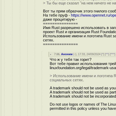
> Ты бы еще сказал "на нем ничего не на
Вот ты прям образчик этого гнилого со
На тебе пруф -
https://www.opennet.ru/o
даже процитирую -
===============
Имя Rust разрешено использовать в заго
проект Rust и организация Rust Foundat
Использование имени и логотипа Rust 
сетях.
===============
7.66
,
Аноним
(
-
), 17:33, 24/09/2024 [
^
] [
^^
] [
^^^
]
Что ж у тебя так горит?
Вот тебе правил использования тре
linuxfoundation.org/legal/trademark-us
> Использование имени и логотипа 
социальных сетях.
A trademark should not be used as you
A trademark should not be used as part
A trademark should not be incorporated
Do not use logos or names of The Linu
permitted in this policy unless you hav