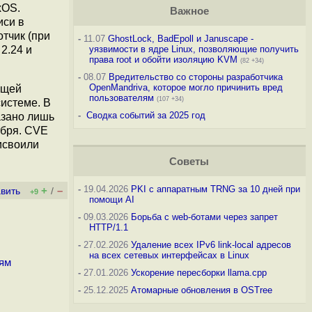
xOS.
Важное
иси в
тчик (при
-
11.07
GhostLock, BadEpoll и Januscape -
2.24 и
уязвимости в ядре Linux, позволяющие получить
права root и обойти изоляцию KVM
(82 +34)
-
08.07
Вредительство со стороны разработчика
OpenMandriva, которое могло причинить вред
ющей
пользователям
(107 +34)
истеме. В
-
Сводка событий за 2025 год
азано лишь
ября. CVE
исвоили
Советы
-
19.04.2026
PKI с аппаратным TRNG за 10 дней при
+
–
вить
/
+9
помощи AI
-
09.03.2026
Борьба с web-ботами через запрет
HTTP/1.1
-
27.02.2026
Удаление всех IPv6 link-local адресов
на всех сетевых интерфейсах в Linux
тям
-
27.01.2026
Ускорение пересборки llama.cpp
-
25.12.2025
Атомарные обновления в OSTree