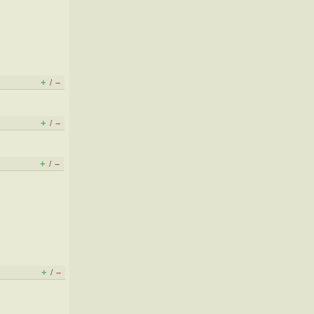
+
–
/
+
–
/
+
–
/
+
–
/