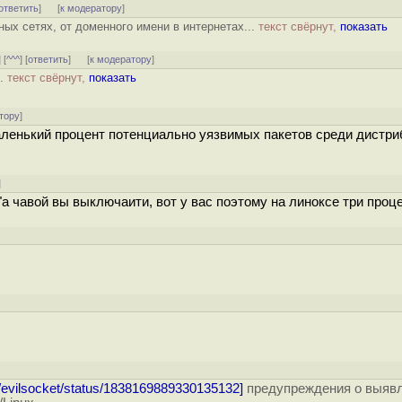
ответить
]
[
к модератору
]
ых сетях, от доменного имени в интернетах...
текст свёрнут,
показать
] [
^^^
] [
ответить
]
[
к модератору
]
..
текст свёрнут,
показать
тору
]
 маленький процент потенциально уязвимых пакетов среди дистри
]
а чавой вы выключаити, вот у вас поэтому на линоксе три проце
m/evilsocket/status/1838169889330135132]
предупреждения о выяв