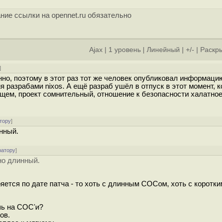
ние ссылки на opennet.ru обязательно
Ajax
|
1 уровень
|
Линейный
|
+/-
|
Раскры
]
но, поэтому в этот раз тот же человек опубликовал информаци
 разрабами nixos. А ещё разраб ушёл в отпуск в этот момент, к
щем, проект сомнительный, отношение к безопасности халатное
тору
]
нный.
ратору
]
но длинный.
ряется по дате патча - то хоть с длинным СОСом, хоть с коротк
шь на СОСʼи?
ов.