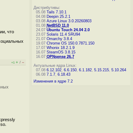
Дистрибутивы:
05.08
Tails 7.10.1
04.08
Deepin 25.2.1
03.08
Azure Linux 3.0.20260803
01.08
NetBSD 11.0
24.07
Ubuntu Touch 24.04 2.0
ии, что
23.07
Solaris 11.4 SRU94
21.07
Omarchy 3.8.4
 социальных
19.07
Chrome OS 150.0.7871.150
17.07
Whonix 18.2.1.9
16.07
SteamOS 3.8.15
16.07
OPNsense 26.7
+
–
/
+1
Актуальные ядра Linux:
07.08
6.12.102
,
6.6.150
,
6.1.182
,
5.15.215
,
5.10.264
06.08
7.1.7
,
6.18.43
Изменения в ядре 7.2
вных
xpressly
 so.