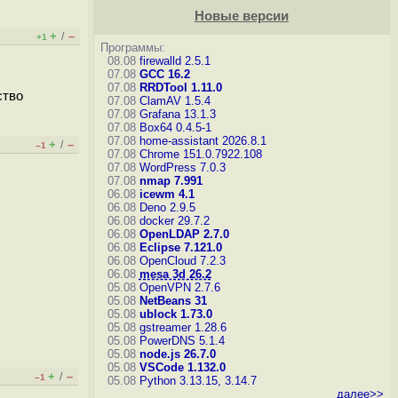
Новые версии
+
–
/
+1
Программы:
08.08
firewalld 2.5.1
07.08
GCC 16.2
07.08
RRDTool 1.11.0
ство
07.08
ClamAV 1.5.4
07.08
Grafana 13.1.3
07.08
Box64 0.4.5-1
07.08
home-assistant 2026.8.1
+
–
/
–1
07.08
Chrome 151.0.7922.108
07.08
WordPress 7.0.3
07.08
nmap 7.991
06.08
icewm 4.1
06.08
Deno 2.9.5
06.08
docker 29.7.2
06.08
OpenLDAP 2.7.0
06.08
Eclipse 7.121.0
06.08
OpenCloud 7.2.3
06.08
mesa 3d 26.2
05.08
OpenVPN 2.7.6
05.08
NetBeans 31
05.08
ublock 1.73.0
05.08
gstreamer 1.28.6
05.08
PowerDNS 5.1.4
05.08
node.js 26.7.0
05.08
VSCode 1.132.0
+
–
/
–1
05.08
Python 3.13.15, 3.14.7
далее>>