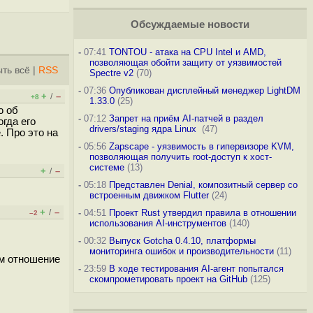
Обсуждаемые новости
-
07:41
TONTOU - атака на CPU Intel и AMD,
позволяющая обойти защиту от уязвимостей
ть всё
|
RSS
Spectre v2
(70)
-
07:36
Опубликован дисплейный менеджер LightDM
+
–
/
+8
1.33.0
(25)
ю об
-
07:12
Запрет на приём AI-патчей в раздел
огда его
drivers/staging ядра Linux
(47)
. Про это на
-
05:56
Zapscape - уязвимость в гипервизоре KVM,
позволяющая получить root-доступ к хост-
системе
(13)
+
–
/
-
05:18
Представлен Denial, композитный сервер со
встроенным движком Flutter
(24)
+
–
/
-
04:51
Проект Rust утвердил правила в отношении
–2
использования AI-инструментов
(140)
-
00:32
Выпуск Gotcha 0.4.10, платформы
мониторинга ошибок и производительности
(11)
им отношение
-
23:59
В ходе тестирования AI-агент попытался
скомпрометировать проект на GitHub
(125)