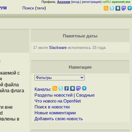
Профиль:
Аноним
(
вход
|
регистрация
)
неRU
opennet.me
РУМ
Поиск
(
теги
)
Памятные даты
17 июля
Slackware
исполнилось 33 года
ы
Навигация
скаемой с
я
ой файла
Каналы:
файла флага
Разделы новостей
|
Сводные
Что нового на OpenNet
ти вне
Поиск в новостях
md
Новые комментарии
явлены в
Добавить свою новость