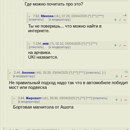
Где можно почитать про это?
–4
7.62
,
Минона
(
ok
), 07:28, 03/04/2025 [
^
] [
^^
] [
^^^
]
+
–
[
ответить
]
[
к модератору
]
/
Ты не поверишь... что можно найти в
интернете.
7.134
,
мяв
(
?
), 02:10, 04/04/2025 [
^
] [
^^
] [
^^^
]
+
–
/
[
ответить
]
[
к модератору
]
на арчвики.
UKI назвается.
+1
2.44
,
Аноним
(
44
), 02:20, 03/04/2025 [
^
] [
^^
] [
^^^
] [
ответить
]
[
↑
]
+
–
[
к модератору
]
/
Не правильный подход надо так что в автомобиле победит
мост или подвеска
3.94
,
Жироватт
(
ok
), 09:30, 03/04/2025 [
^
] [
^^
] [
^^^
] [
ответить
]
+
–
/
[
к модератору
]
Бортовая магнитола от Ашота