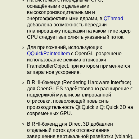
оснащёнными отдельными
высокопроизводительными и
энергоэффективными ядрами, в
QThread
добавлена возможность передачи
планировщику подсказки на каком типе ядер
CPU следует выполнять указанный поток.
Для приложений, использующих
QQuickPaintedItem
с OpenGL, разрешено
использование режима отрисовки
FramebufferObject, при котором применяется
аппаратное ускорение.
В RHI-бэкенде (Rendering Hardware Interface)
для OpenGL ES задействовано расширение с
поддержкой мультисэмплированной
отрисовки, позволяющей повысить
производительность Qt Quick и Qt Quick 3D на
современных GPU.
В RHI-бэкенд для Direct 3D добавлен
отдельный поток для отслеживания
завершения вертикальной развёртки (vblank),