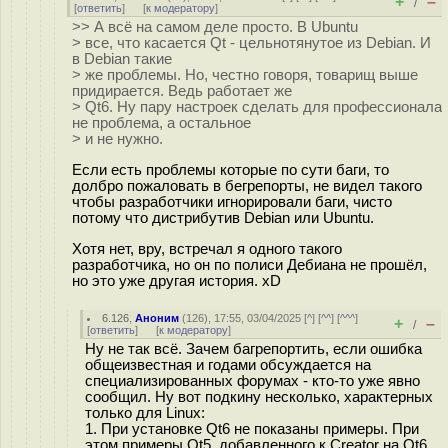
+
–
/
[
ответить
]
[
к модератору
]
>> А всё на самом деле просто. В Ubuntu
> все, что касается Qt - цельнотянутое из Debian. И
в Debian такие
> же проблемы. Но, честно говоря, товарищ выше
придирается. Ведь работает же
> Qt6. Ну пару настроек сделать для профессионала
не проблема, а остальное
> и не нужно.
Если есть проблемы которые по сути баги, то
долбро пожаловать в бегрепорты, не видел такого
чтобы разработчики игнорировали баги, чисто
потому что дистрибутив Debian или Ubuntu.
Хотя нет, вру, встречал я одного такого
разработчика, но он по полиси Дебиана не прошёл,
но это уже другая история. xD
6.126
,
Аноним
(
126
), 17:55, 03/04/2025 [
^
] [
^^
] [
^^^
]
+
–
/
[
ответить
]
[
к модератору
]
Ну не так всё. Зачем багрепортить, если ошибка
общеизвестная и годами обсуждается на
специализированных форумах - кто-то уже явно
сообщил. Ну вот подкину несколько, характерных
только для Linux:
1. При установке Qt6 не показаны примеры. При
этом примеры Qt5, добавленного к Creator на Qt6,