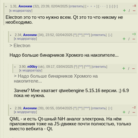
–8
1.31
,
Аноним
(
32
), 23:39, 02/04/2025 [
ответить
] [
﹢﹢﹢
] [
· · ·
]
[
↓
] [
↑
]
+
–
[
к модератору
]
/
Electron это то что нужно всем. Qt это то что никому не
необходимо.
+3
2.34
,
Аноним
(
34
), 23:52, 02/04/2025 [
^
] [
^^
] [
^^^
] [
ответить
]
[
↓
]
+
–
[
к модератору
]
/
> Electron
Надо больше бинарников Хромого на накопителе...
3.90
,
n00by
(
ok
), 09:17, 03/04/2025 [
^
] [
^^
] [
^^^
] [
ответить
]
+
–
/
[
к модератору
]
> Надо больше бинарников Хромого на
накопителе...
Зачем? Мне хватает qtwebengine 5.15.16 версии. ;) 6.9
пока не нужна.
–2
2.39
,
Аноним
(
39
), 00:55, 03/04/2025 [
^
] [
^^
] [
^^^
] [
ответить
]
[
↑
]
+
–
[
к модератору
]
/
QML - и есть Qt-шный NiH аналог электрона. На нём
приложения тоже на JS-движке почти полностью, только
вместо вебкита - Qt.