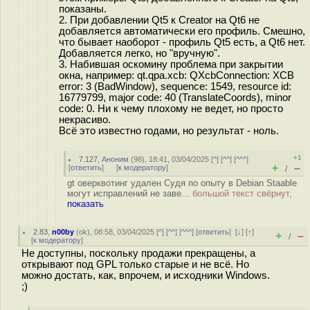
показаны.
2. При добавлении Qt5 к Creator на Qt6 не
добавляется автоматически его профиль. Смешно,
что бывает наоборот - профиль Qt5 есть, а Qt6 нет.
Добавляется легко, но "вручную".
3. Набившая оскомину проблема при закрытии
окна, например: qt.qpa.xcb: QXcbConnection: XCB
error: 3 (BadWindow), sequence: 1549, resource id:
16779799, major code: 40 (TranslateCoords), minor
code: 0. Ни к чему плохому не ведет, но просто
некрасиво.
Всё это известно годами, но результат - ноль.
+1
7.127
,
Аноним
(
98
), 18:41, 03/04/2025 [
^
] [
^^
] [
^^^
]
+
–
[
ответить
]
[
к модератору
]
/
gt оверквотинг удален Судя по опыту в Debian Staable
могут исправлений не заве...
большой текст свёрнут,
показать
2.83
,
n00by
(
ok
), 08:58, 03/04/2025 [
^
] [
^^
] [
^^^
] [
ответить
]
[
↓
] [
↑
]
+
–
/
[
к модератору
]
Не доступны, поскольку продажи прекращены, а
открывают под GPL только старые и не всё. Но
можно достать, как, впрочем, и исходники Windows.
;)