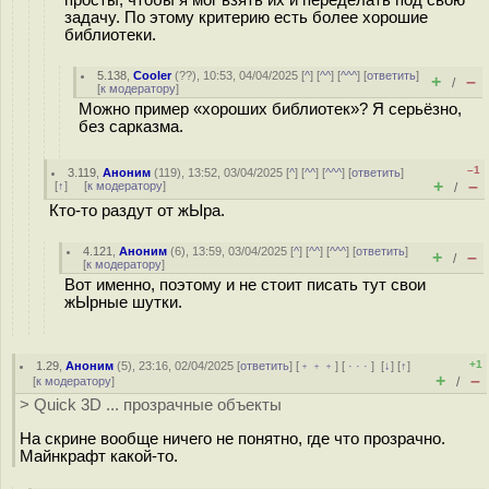
просты, чтобы я мог взять их и переделать под свою
задачу. По этому критерию есть более хорошие
библиотеки.
5.138
,
Cooler
(
??
), 10:53, 04/04/2025 [
^
] [
^^
] [
^^^
] [
ответить
]
+
–
/
[
к модератору
]
Можно пример «хороших библиотек»? Я серьёзно,
без сарказма.
–1
3.119
,
Аноним
(
119
), 13:52, 03/04/2025 [
^
] [
^^
] [
^^^
] [
ответить
]
+
–
[
↑
] [
к модератору
]
/
Кто-то раздут от жЫра.
4.121
,
Аноним
(
6
), 13:59, 03/04/2025 [
^
] [
^^
] [
^^^
] [
ответить
]
+
–
/
[
к модератору
]
Вот именно, поэтому и не стоит писать тут свои
жЫрные шутки.
+1
1.29
,
Аноним
(
5
), 23:16, 02/04/2025 [
ответить
] [
﹢﹢﹢
] [
· · ·
]
[
↓
] [
↑
]
+
–
[
к модератору
]
/
> Quick 3D ... прозрачные объекты
На скрине вообще ничего не понятно, где что прозрачно.
Майнкрафт какой-то.