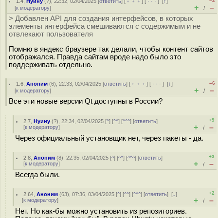
–2
1.4
,
Нуину
(
?
), 22:32, 02/04/2025 [
ответить
] [
﹢﹢﹢
] [
· · ·
]
[
↑
]
+
–
[
к модератору
]
/
> Добавлен API для создания интерфейсов, в которых
элементы интерфейса смешиваются с содержимым и не
отвлекают пользователя
Помню в яндекс браузере так делали, чтобы контент сайтов
отображался. Правда сайтам вроде надо было это
поддерживать отдельно.
–6
1.6
,
Аноним
(
6
), 22:33, 02/04/2025 [
ответить
] [
﹢﹢﹢
] [
· · ·
]
[
↓
]
+
–
[
к модератору
]
/
Все эти новые версии Qt доступны в России?
+9
2.7
,
Нуину
(
?
), 22:34, 02/04/2025 [
^
] [
^^
] [
^^^
] [
ответить
]
+
–
[
к модератору
]
/
Через официальный установщик нет, через пакеты - да.
+3
2.8
,
Аноним
(
8
), 22:35, 02/04/2025 [
^
] [
^^
] [
^^^
] [
ответить
]
+
–
[
к модератору
]
/
Всегда были.
+2
2.64
,
Аноним
(
63
), 07:36, 03/04/2025 [
^
] [
^^
] [
^^^
] [
ответить
]
[
↓
]
+
–
[
к модератору
]
/
Нет. Но как-бы можно установить из репозиториев.