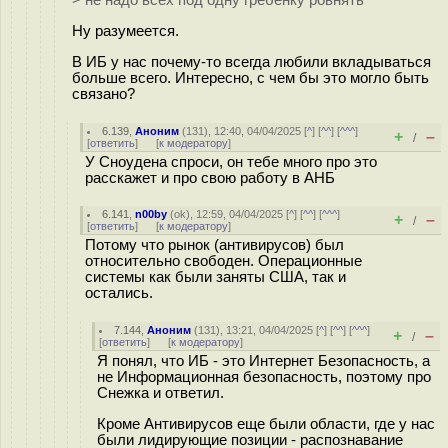
> не надо всех под одну гребенку ровнять
Ну разумеется.
В ИБ у нас почему-то всегда любили вкладываться
больше всего. Интересно, с чем бы это могло быть
связано?
6.139
,
Аноним
(
131
), 12:40, 04/04/2025 [
^
] [
^^
] [
^^^
]
+
–
/
[
ответить
]
[
к модератору
]
У Сноудена спроси, он тебе много про это
расскажет и про свою работу в АНБ
6.141
,
n00by
(
ok
), 12:59, 04/04/2025 [
^
] [
^^
] [
^^^
]
+
–
/
[
ответить
]
[
к модератору
]
Потому что рынок (антивирусов) был
относительно свободен. Операционные
системы как были заняты США, так и
остались.
7.144
,
Аноним
(
131
), 13:21, 04/04/2025 [
^
] [
^^
] [
^^^
]
+
–
/
[
ответить
]
[
к модератору
]
Я понял, что ИБ - это Интернет Безопасность, а
не Информационная безопасность, поэтому про
Снежка и ответил.
Кроме Антивирусов еще были области, где у нас
были лидирующие позиции - распознавание