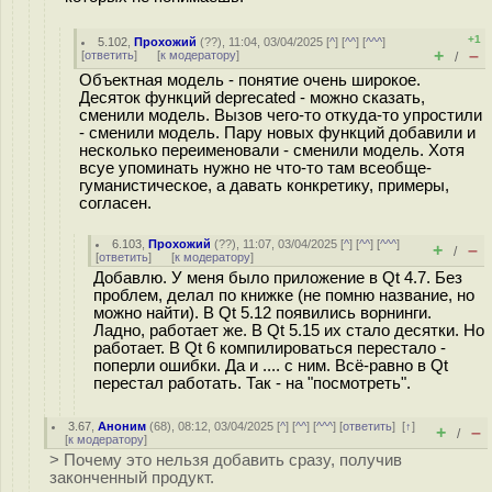
+1
5.102
,
Прохожий
(
??
), 11:04, 03/04/2025 [
^
] [
^^
] [
^^^
]
+
–
[
ответить
]
[
к модератору
]
/
Объектная модель - понятие очень широкое.
Десяток функций deprecated - можно сказать,
сменили модель. Вызов чего-то откуда-то упростили
- сменили модель. Пару новых функций добавили и
несколько переименовали - сменили модель. Хотя
всуе упоминать нужно не что-то там всеобще-
гуманистическое, а давать конкретику, примеры,
согласен.
6.103
,
Прохожий
(
??
), 11:07, 03/04/2025 [
^
] [
^^
] [
^^^
]
+
–
/
[
ответить
]
[
к модератору
]
Добавлю. У меня было приложение в Qt 4.7. Без
проблем, делал по книжке (не помню название, но
можно найти). В Qt 5.12 появились ворнинги.
Ладно, работает же. В Qt 5.15 их стало десятки. Но
работает. В Qt 6 компилироваться перестало -
поперли ошибки. Да и .... с ним. Всё-равно в Qt
перестал работать. Так - на "посмотреть".
3.67
,
Аноним
(
68
), 08:12, 03/04/2025 [
^
] [
^^
] [
^^^
] [
ответить
]
[
↑
]
+
–
/
[
к модератору
]
> Почему это нельзя добавить сразу, получив
законченный продукт.