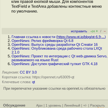
клик правой кнопкой мыши. Для компонентов
TextField и TextArea добавлены контекстные меню
по умолчанию.
+
–
исправить
/
+24
Главная ссылка к новости (
https://www.qt.io/blog/qt-6.9-...
)
OpenNews: Релиз фреймворка Qt 6.8
OpenNews: Выпуск среды разработки Qt Creator 16
OpenNews: Опубликована среда рабочего стола LXQt
2.1.0
OpenNews: Проект по интеграции с Qt web-движка Servo,
развиваемого на языке Rust
OpenNews: Доступен графический тулкит GTK 4.18
Лицензия:
CC BY 3.0
Короткая ссылка: https://opennet.ru/63009-qt
Ключевые слова:
qt
При перепечатке указание ссылки на opennet.ru обязательно
Обсуждение
Ajax
|
1 уровень
|
Линейный
|
+/-
|
Раскрыть