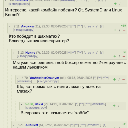
+
–
[
к модератору
]
/
Интересно, какой комбайн победит? Qt, SystemD или Linux
Kernel?
+19
2.11
,
Аноним
(
11
), 22:38, 02/04/2025 [
^
] [
^^
] [
^^^
] [
ответить
]
[
↓
]
+
–
[
к модератору
]
/
Кто победит в шахматах?
Боксер,лыжник или спринтер?
+3
3.13
,
Нуину
(
?
), 22:39, 02/04/2025 [
^
] [
^^
] [
^^^
] [
ответить
]
[
↓
]
+
–
[
к модератору
]
/
Мы уже все решили: твой боксер ляжет во 2-ом раунде с
нашим лыжником.
4.70
,
YetAnotherOnanym
(
ok
), 08:18, 03/04/2025 [
^
] [
^^
] [
^^^
]
+
–
/
[
ответить
]
[
к модератору
]
Шо, вот прямо так с ним и ляжет у всех на
глазах?
5.150
,
нейм
(
?
), 14:19, 06/04/2025 [
^
] [
^^
] [
^^^
] [
ответить
]
+
–
/
[
к модератору
]
В европах это называется "хобби"
+2
3.21
,
Аноним
(
5
), 22:58, 02/04/2025 [
^
] [
^^
] [
^^^
] [
ответить
]
[
↑
]