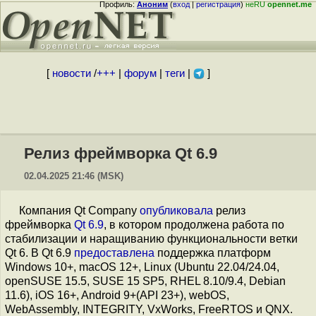
Профиль:
Аноним
(
вход
|
регистрация
)
неRU
opennet.me
[
новости
/
+++
|
форум
|
теги
|
]
Релиз фреймворка Qt 6.9
02.04.2025 21:46 (MSK)
Компания Qt Company
опубликовала
релиз
фреймворка
Qt 6.9
, в котором продолжена работа по
стабилизации и наращиванию функциональности ветки
Qt 6. В Qt 6.9
предоставлена
поддержка платформ
Windows 10+, macOS 12+, Linux (Ubuntu 22.04/24.04,
openSUSE 15.5, SUSE 15 SP5, RHEL 8.10/9.4, Debian
11.6), iOS 16+, Android 9+(API 23+), webOS,
WebAssembly, INTEGRITY, VxWorks, FreeRTOS и QNX.