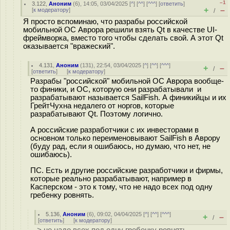
–1
3.122
,
Аноним
(
6
), 14:05, 03/04/2025 [
^
] [
^^
] [
^^^
] [
ответить
]
+
–
[
к модератору
]
/
Я просто вспоминаю, что разрабы российской
мобильной ОС Аврора решили взять Qt в качестве UI-
фреймворка, вместо того чтобы сделать свой. А этот Qt
оказывается "вражеский".
4.131
,
Аноним
(
131
), 22:54, 03/04/2025 [
^
] [
^^
] [
^^^
]
+
–
/
[
ответить
]
[
к модератору
]
Разрабы "российской" мобильной ОС Аврора вообще-
то финики, и ОС, которую они разрабатывали и
разрабатывают называется SailFish. А финикийцы и их
ГрейтЧухна недалего от норгов, которые
разрабатывают Qt. Поэтому логично.
А российские разработчики с их инвесторами в
основном только переименовывают SailFish в Аврору
(буду рад, если я ошибаюсь, но думаю, что нет, не
ошибаюсь).
ПС. Есть и другие российские разработчики и фирмы,
которые реально разрабатывают, например в
Касперском - это к тому, что не надо всех под одну
гребенку ровнять.
5.136
,
Аноним
(
6
), 09:02, 04/04/2025 [
^
] [
^^
] [
^^^
]
+
–
/
[
ответить
]
[
к модератору
]