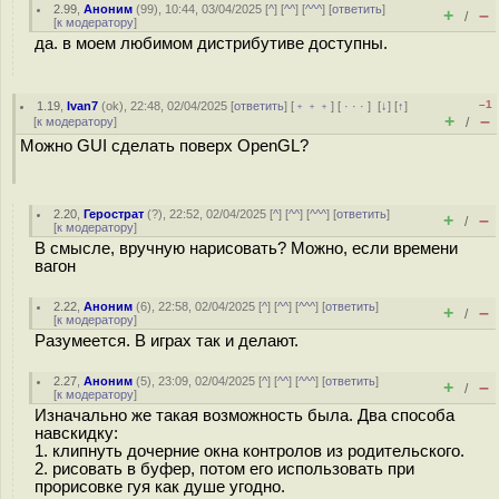
2.99
,
Аноним
(
99
), 10:44, 03/04/2025 [
^
] [
^^
] [
^^^
] [
ответить
]
+
–
/
[
к модератору
]
да. в моем любимом дистрибутиве доступны.
–1
1.19
,
Ivan7
(
ok
), 22:48, 02/04/2025 [
ответить
] [
﹢﹢﹢
] [
· · ·
]
[
↓
] [
↑
]
+
–
[
к модератору
]
/
Можно GUI сделать поверх OpenGL?
2.20
,
Герострат
(
?
), 22:52, 02/04/2025 [
^
] [
^^
] [
^^^
] [
ответить
]
+
–
/
[
к модератору
]
В смысле, вручную нарисовать? Можно, если времени
вагон
2.22
,
Аноним
(
6
), 22:58, 02/04/2025 [
^
] [
^^
] [
^^^
] [
ответить
]
+
–
/
[
к модератору
]
Разумеется. В играх так и делают.
2.27
,
Аноним
(
5
), 23:09, 02/04/2025 [
^
] [
^^
] [
^^^
] [
ответить
]
+
–
/
[
к модератору
]
Изначально же такая возможность была. Два способа
навскидку:
1. клипнуть дочерние окна контролов из родительского.
2. рисовать в буфер, потом его использовать при
прорисовке гуя как душе угодно.