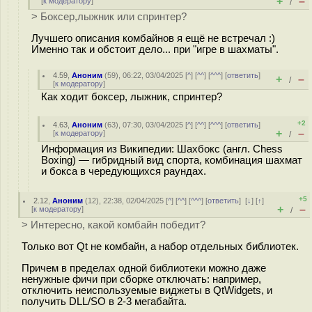
+
–
[
к модератору
]
/
> Боксер,лыжник или спринтер?
Лучшего описания комбайнов я ещё не встречал :)
Именно так и обстоит дело... при "игре в шахматы".
4.59
,
Аноним
(
59
), 06:22, 03/04/2025 [
^
] [
^^
] [
^^^
] [
ответить
]
+
–
/
[
к модератору
]
Как ходит боксер, лыжник, спринтер?
+2
4.63
,
Аноним
(
63
), 07:30, 03/04/2025 [
^
] [
^^
] [
^^^
] [
ответить
]
+
–
[
к модератору
]
/
Информация из Википедии: Шахбокс (англ. Chess
Boxing) — гибридный вид спорта, комбинация шахмат
и бокса в чередующихся раундах.
+5
2.12
,
Аноним
(
12
), 22:38, 02/04/2025 [
^
] [
^^
] [
^^^
] [
ответить
]
[
↓
] [
↑
]
+
–
[
к модератору
]
/
> Интересно, какой комбайн победит?
Только вот Qt не комбайн, а набор отдельных библиотек.
Причем в пределах одной библиотеки можно даже
ненужные фичи при сборке отключать: например,
отключить неиспользуемые виджеты в QtWidgets, и
получить DLL/SO в 2-3 мегабайта.