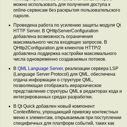
можно использовать для получения доступа к
online-сервисам без раскрытия пользовательского
пароля.
Проведена работа по усилению защиты модуля Qt
HTTP Server. В QHttpServerConfiguration
добавлена возможность ограничения
максимального числа входящих запросов. В
QHttp2Configuration для клиентов HTTP/2
добавлена поддержка настройки максимального
числа одновременно создаваемых потоков.
В
QML Language Server
, реализации сервера LSP
(Language Server Protocol) для QML, обеспечена
отдача информации о структуре QML,
позволяющая отображать иерархическое
представление структуры QML в редакторах кода и
интегрированных средах разработки.
В Qt Quick добавлен новый компонент
ContextMenu, упрощающий привязку контекстных
меню к элементам, открываемым при поступлении
специфичных для платформ событий, таких как