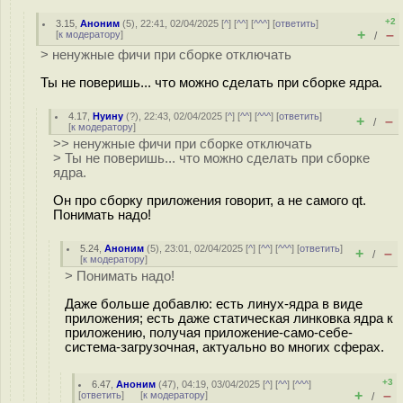
+2
3.15
,
Аноним
(
5
), 22:41, 02/04/2025 [
^
] [
^^
] [
^^^
] [
ответить
]
+
–
[
к модератору
]
/
> ненужные фичи при сборке отключать
Ты не поверишь... что можно сделать при сборке ядра.
4.17
,
Нуину
(
?
), 22:43, 02/04/2025 [
^
] [
^^
] [
^^^
] [
ответить
]
+
–
/
[
к модератору
]
>> ненужные фичи при сборке отключать
> Ты не поверишь... что можно сделать при сборке
ядра.
Он про сборку приложения говорит, а не самого qt.
Понимать надо!
5.24
,
Аноним
(
5
), 23:01, 02/04/2025 [
^
] [
^^
] [
^^^
] [
ответить
]
+
–
/
[
к модератору
]
> Понимать надо!
Даже больше добавлю: есть линух-ядра в виде
приложения; есть даже статическая линковка ядра к
приложению, получая приложение-само-себе-
система-загрузочная, актуально во многих сферах.
+3
6.47
,
Аноним
(
47
), 04:19, 03/04/2025 [
^
] [
^^
] [
^^^
]
+
–
[
ответить
]
[
к модератору
]
/