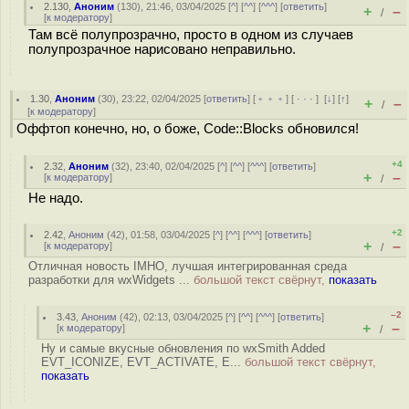
2.130
,
Аноним
(
130
), 21:46, 03/04/2025 [
^
] [
^^
] [
^^^
] [
ответить
]
+
–
/
[
к модератору
]
Там всё полупрозрачно, просто в одном из случаев
полупрозрачное нарисовано неправильно.
1.30
,
Аноним
(
30
), 23:22, 02/04/2025 [
ответить
] [
﹢﹢﹢
] [
· · ·
]
[
↓
] [
↑
]
+
–
/
[
к модератору
]
Оффтоп конечно, но, о боже, Code::Blocks обновился!
+4
2.32
,
Аноним
(
32
), 23:40, 02/04/2025 [
^
] [
^^
] [
^^^
] [
ответить
]
+
–
[
к модератору
]
/
Не надо.
+2
2.42
,
Аноним
(
42
), 01:58, 03/04/2025 [
^
] [
^^
] [
^^^
] [
ответить
]
+
–
[
к модератору
]
/
Отличная новость IMHO, лучшая интегрированная среда
разработки для wxWidgets ...
большой текст свёрнут,
показать
–2
3.43
,
Аноним
(
42
), 02:13, 03/04/2025 [
^
] [
^^
] [
^^^
] [
ответить
]
+
–
[
к модератору
]
/
Ну и самые вкусные обновления по wxSmith Added
EVT_ICONIZE, EVT_ACTIVATE, E...
большой текст свёрнут,
показать