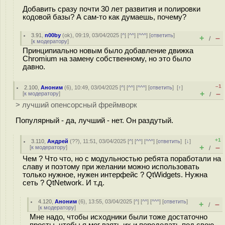
Добавить сразу почти 30 лет развития и полировки
кодовой базы? А сам-то как думаешь, почему?
3.91
,
n00by
(
ok
), 09:19, 03/04/2025 [
^
] [
^^
] [
^^^
] [
ответить
]
+
–
/
[
к модератору
]
Принципиально новым было добавление движка
Chromium на замену собственному, но это было
давно.
–1
2.100
,
Аноним
(
6
), 10:49, 03/04/2025 [
^
] [
^^
] [
^^^
] [
ответить
]
[
↑
]
+
–
[
к модератору
]
/
> лучший опенсорсный фреймворк
Популярный - да, лучший - нет. Он раздутый.
+1
3.110
,
Андрей
(
??
), 11:51, 03/04/2025 [
^
] [
^^
] [
^^^
] [
ответить
]
[
↓
]
+
–
[
к модератору
]
/
Чем ? Что что, но с модульностью ребята поработали на
славу и поэтому при желании можно использовать
только нужное, нужен интерфейс ? QtWidgets. Нужна
сеть ? QtNetwork. И т.д.
4.120
,
Аноним
(
6
), 13:55, 03/04/2025 [
^
] [
^^
] [
^^^
] [
ответить
]
+
–
/
[
к модератору
]
Мне надо, чтобы исходники были тоже достаточно