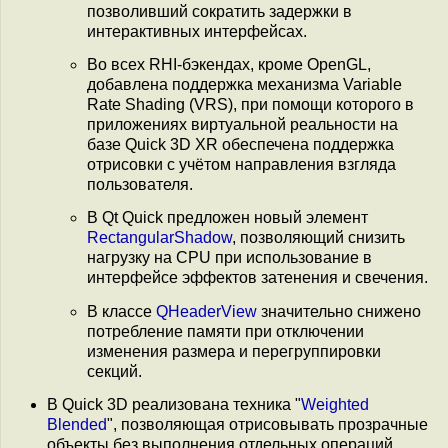
позволивший сократить задержки в
интерактивных интерфейсах.
Во всех RHI-бэкендах, кроме OpenGL,
добавлена поддержка механизма Variable
Rate Shading (VRS), при помощи которого в
приложениях виртуальной реальности на
базе Quick 3D XR обеспечена поддержка
отрисовки с учётом направления взгляда
пользователя.
В Qt Quick предложен новый элемент
RectangularShadow
, позволяющий снизить
нагрузку на CPU при использование в
интерфейсе эффектов затенения и свечения.
В классе
QHeaderView
значительно снижено
потребление памяти при отключении
изменения размера и перегруппировки
секций.
В Quick 3D реализована техника "
Weighted
Blended
", позволяющая отрисовывать прозрачные
объекты без выполнения отдельных операций