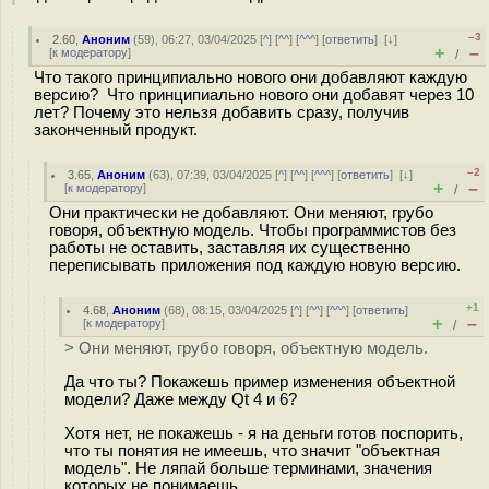
–3
2.60
,
Аноним
(
59
), 06:27, 03/04/2025 [
^
] [
^^
] [
^^^
] [
ответить
]
[
↓
]
+
–
[
к модератору
]
/
Что такого принципиально нового они добавляют каждую
версию? Что принципиально нового они добавят через 10
лет? Почему это нельзя добавить сразу, получив
законченный продукт.
–2
3.65
,
Аноним
(
63
), 07:39, 03/04/2025 [
^
] [
^^
] [
^^^
] [
ответить
]
[
↓
]
+
–
[
к модератору
]
/
Они практически не добавляют. Они меняют, грубо
говоря, объектную модель. Чтобы программистов без
работы не оставить, заставляя их существенно
переписывать приложения под каждую новую версию.
+1
4.68
,
Аноним
(
68
), 08:15, 03/04/2025 [
^
] [
^^
] [
^^^
] [
ответить
]
+
–
[
к модератору
]
/
> Они меняют, грубо говоря, объектную модель.
Да что ты? Покажешь пример изменения объектной
модели? Даже между Qt 4 и 6?
Хотя нет, не покажешь - я на деньги готов поспорить,
что ты понятия не имеешь, что значит "объектная
модель". Не ляпай больше терминами, значения
которых не понимаешь.