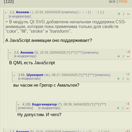
(122)
всё
|
RSS
1.2
,
Аноним
(
-
), 22:29, 02/04/2025 [
ответить
] [
﹢﹢﹢
] [
· · ·
]
[
↓
]
+
–
/
[
к модератору
]
> В модуль Qt SVG добавлена начальная поддержка CSS-
анимации, которая пока применима только для свойств
"color", "fill", "stroke" и "transform".
А JavaScript анимации оно поддерживает?
–3
2.5
,
Аноним
(
5
), 22:33, 02/04/2025 [
^
] [
^^
] [
^^^
] [
ответить
]
+
–
[
к модератору
]
/
В QML есть JavaScript
+1
3.69
,
12yoexpert
(
ok
), 08:17, 03/04/2025 [
^
] [
^^
] [
^^^
] [
ответить
]
+
–
[
к модератору
]
/
вы часом не Грегор с Амальтеи?
–1
4.135
,
Кодогенератор
(
?
), 08:39, 04/04/2025 [
^
] [
^^
] [
^^^
]
+
–
[
ответить
]
[
к модератору
]
/
Ну допустим. И чего?
–11
1.3
,
Аноним
(
5
), 22:31, 02/04/2025 [
ответить
] [
﹢﹢﹢
] [
· · ·
]
[
↓
] [
↑
]