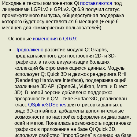
Исходные тексты компонентов Qt
поставляются
под
лицензиями LGPLv3 и GPLv2. Qt 6.9 получил статус
промежуточного выпуска, общедоступная поддержка
которого будет осуществляться 6 месяцев (+ ещё 6
месяцев для коммерческих пользователей).
Основные
изменения
в
Qt 6.9
:
Продолжено
развитие модуля Qt Graphs,
предназначенного для построения 2D- и 3D-
графиков, а также визуализации больших
коллекций быстро меняющихся данных. Модуль
использует Qt Quick 3D и движок рендеринга RHI
(Rendering Hardware Interface), поддерживающий
различные 3D API (OpenGL, Vulkan, Metal и Direct
3D). В новой версии добавлена поддержка
прозрачности в QML-типе Surface3D, реализован
класс
QSpline3DSeries
для отрисовки данных в
виде 3D-сплайнов, добавлены дополнительные
возможности по настройке оформления диаграмм,
осей и меток. Появилась возможность подстановки
графиков в приложения на базе Qt Quick 3D,
используя свойство "importScene" в сценах на базе