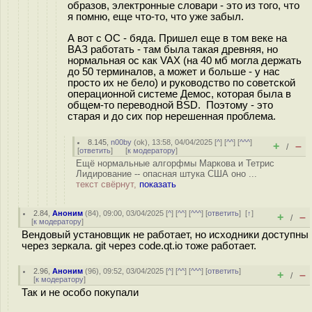
образов, электронные словари - это из того, что
я помню, еще что-то, что уже забыл.
А вот с ОС - бяда. Пришел еще в том веке на
ВАЗ работать - там была такая древняя, но
нормальная ос как VAX (на 40 мб могла держать
до 50 терминалов, а может и больше - у нас
просто их не бело) и руководство по советской
операционной системе Демос, которая была в
общем-то переводной BSD. Поэтому - это
старая и до сих пор нерешенная проблема.
8.145
,
n00by
(
ok
), 13:58, 04/04/2025 [
^
] [
^^
] [
^^^
]
+
–
/
[
ответить
]
[
к модератору
]
Ещё нормальные алгорфмы Маркова и Тетрис
Лидирование -- опасная штука США оно ...
текст свёрнут,
показать
2.84
,
Аноним
(
84
), 09:00, 03/04/2025 [
^
] [
^^
] [
^^^
] [
ответить
]
[
↑
]
+
–
/
[
к модератору
]
Вендовый установщик не работает, но исходники доступны
через зеркала. git через code.qt.io тоже работает.
2.96
,
Аноним
(
96
), 09:52, 03/04/2025 [
^
] [
^^
] [
^^^
] [
ответить
]
+
–
/
[
к модератору
]
Так и не особо покупали