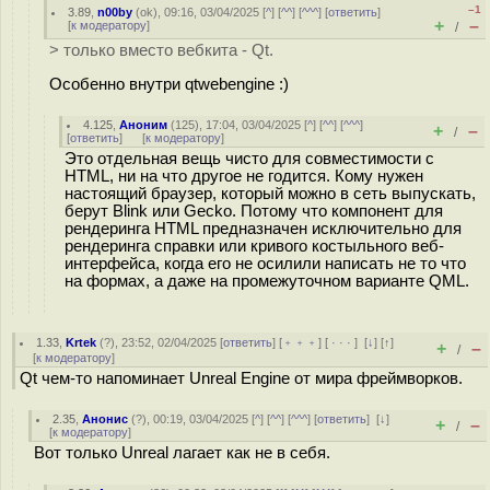
–1
3.89
,
n00by
(
ok
), 09:16, 03/04/2025 [
^
] [
^^
] [
^^^
] [
ответить
]
+
–
[
к модератору
]
/
> только вместо вебкита - Qt.
Особенно внутри qtwebengine :)
4.125
,
Аноним
(
125
), 17:04, 03/04/2025 [
^
] [
^^
] [
^^^
]
+
–
/
[
ответить
]
[
к модератору
]
Это отдельная вещь чисто для совместимости с
HTML, ни на что другое не годится. Кому нужен
настоящий браузер, который можно в сеть выпускать,
берут Blink или Gecko. Потому что компонент для
рендеринга HTML предназначен исключительно для
рендеринга справки или кривого костыльного веб-
интерфейса, когда его не осилили написать не то что
на формах, а даже на промежуточном варианте QML.
1.33
,
Krtek
(
?
), 23:52, 02/04/2025 [
ответить
] [
﹢﹢﹢
] [
· · ·
]
[
↓
] [
↑
]
+
–
/
[
к модератору
]
Qt чем-то напоминает Unreal Engine от мира фреймворков.
2.35
,
Анонис
(
?
), 00:19, 03/04/2025 [
^
] [
^^
] [
^^^
] [
ответить
]
[
↓
]
+
–
/
[
к модератору
]
Вот только Unreal лагает как не в себя.