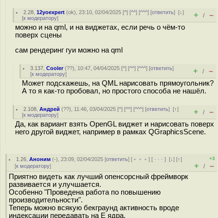
2.28
,
12yoexpert
(
ok
), 23:10, 02/04/2025 [
^
] [
^^
] [
^^^
] [
ответить
]
[
↓
]
+
–
/
[
к модератору
]
можно и на qml, и на виджетах, если речь о чём-то
поверх сцены
сам рендеринг гуи можно на qml
3.137
,
Cooler
(
??
), 10:47, 04/04/2025 [
^
] [
^^
] [
^^^
] [
ответить
]
+
–
/
[
к модератору
]
Может подскажешь, на QML нарисовать прямоугольник?
А то я как-то пробовал, но простого способа не нашёл.
2.108
,
Андрей
(
??
), 11:46, 03/04/2025 [
^
] [
^^
] [
^^^
] [
ответить
]
[
↑
]
+
–
/
[
к модератору
]
Да, как вариант взять OpenGL виджет и нарисовать поверх
него другой виджет, например в рамках QGraphicsScene.
+3
1.26
,
Аноним
(
-
), 23:09, 02/04/2025 [
ответить
] [
﹢﹢﹢
] [
· · ·
]
[
↓
] [
↑
]
+
–
[
к модератору
]
/
Приятно видеть как лучший опенсорсный фреймворк
развивается и улучшается.
Особенно "Проведена работа по повышению
производительности".
Теперь можно всякую бекграунд активность вроде
индексации передавать на E ядра.