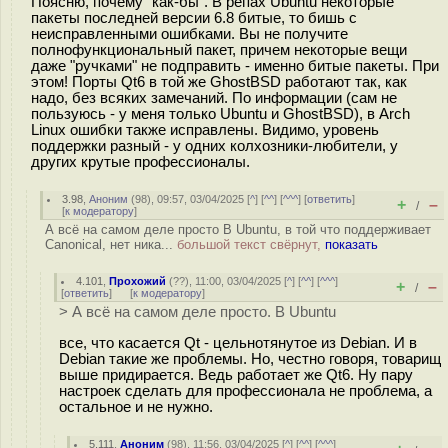
Поясню, почему "как-бы". В репах Ubuntu некоторые
пакеты последней версии 6.8 битые, то бишь с
неисправленными ошибками. Вы не получите
полнофункциональный пакет, причем некоторые вещи
даже "ручками" не подправить - именно битые пакеты. При
этом! Порты Qt6 в той же GhostBSD работают так, как
надо, без всяких замечаний. По информации (сам не
пользуюсь - у меня только Ubuntu и GhostBSD), в Arch
Linux ошибки также исправлены. Видимо, уровень
поддержки разный - у одних колхозники-любители, у
других крутые профессионалы.
3.98
,
Аноним
(
98
), 09:57, 03/04/2025 [
^
] [
^^
] [
^^^
] [
ответить
]
+
–
/
[
к модератору
]
А всё на самом деле просто В Ubuntu, в той что поддерживает
Canonical, нет ника...
большой текст свёрнут,
показать
4.101
,
Прохожий
(
??
), 11:00, 03/04/2025 [
^
] [
^^
] [
^^^
]
+
–
/
[
ответить
]
[
к модератору
]
> А всё на самом деле просто. В Ubuntu
все, что касается Qt - цельнотянутое из Debian. И в
Debian такие же проблемы. Но, честно говоря, товарищ
выше придирается. Ведь работает же Qt6. Ну пару
настроек сделать для профессионала не проблема, а
остальное и не нужно.
5.111
,
Аноним
(
98
), 11:56, 03/04/2025 [
^
] [
^^
] [
^^^
]