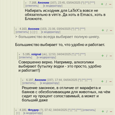
7.168
,
Аноним
(
167
), 23:45, 03/04/2025 [
^
] [
^^
] [
^^^
]
+
–
/
[
ответить
]
[
к модератору
]
Набирать исходник для LaTeX'а вовсе не
обязательно в vim'е. Да хоть в Emacs, хоть в
Блокноте.
4.163
,
Аноним
(
163
), 21:06, 03/04/2025 [
^
] [
^^
] [
^^^
]
+
–
/
[
ответить
]
[
↓
] [
↑
] [
к модератору
]
> большинство всегда выбирает полную шнягу.
Большинство выбирает то, что удобно и работает.
5.195
,
xsignal
(
ok
), 12:53, 04/04/2025 [
^
] [
^^
] [
^^^
]
+
–
/
[
ответить
]
[
к модератору
]
Совершенно верно. Например, алкоголики
выбирают бутылку водки - это просто, удобно
и работает!)
6.197
,
Аноним
(
197
), 17:44, 04/04/2025 [
^
] [
^^
] [
^^^
]
+
–
/
[
ответить
]
[
к модератору
]
Решение законное, в отличие от марафета и
баянов с обезболивающим для животных, на чём
сидит ну процент сопоставимый, а может и
больший даже
4.181
,
Флудер
(
?
), 07:42, 04/04/2025 [
^
] [
^^
] [
^^^
] [
ответить
]
+
–
/
[
↑
] [
к модератору
]