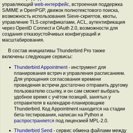
управляющий
web-интерфейс
, встроенная поддержка
S/MIME и OpenPGP, движок полнотекстового поиска,
возможность использования Sieve-скриптов, квоты,
управление TLS-сертификатами, ACL, аутентификация
через OpenID Connect и OAuth 2.0, возможности для
создания отказоустойчивых конфигураций и
масштабирования.
В состав инициативы Thunderbird Pro также
включены следующие сервисы:
Thunderbird Appointment
- инструмент для
планирования встреч и управления расписанием.
Для упрощения согласования времени
проведения встречи достаточно отправить другому
пользователю ссылку, и он сам сможет выбрать
удобное время с учётом позиций, занятых у
отправителя в календаре-планировщике
Thunderbird. Код Appointment находится на стадии
бета-тестирования, написан на Python и
распространяется
под лицензией MPL-2.0.
Thunderbird Send
- сервис обмена файлами между