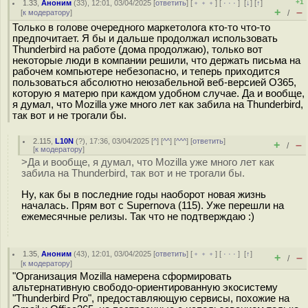
+1
1.33
,
Аноним
(
33
), 12:01, 03/04/2025 [
ответить
] [
﹢﹢﹢
] [
· · ·
]
[
↓
] [
↑
]
+
–
[
к модератору
]
/
Только в голове очередного маркетолога кто-то что-то
предпочитает. Я бы и дальше продолжал использовать
Thunderbird на работе (дома продолжаю), только вот
некоторые люди в компании решили, что держать письма на
рабочем компьютере небезопасно, и теперь приходится
пользоваться абсолютно неюзабельной веб-версией O365,
которую я матерю при каждом удобном случае. Да и вообще,
я думал, что Mozilla уже много лет как забила на Thunderbird,
так вот и не трогали бы.
2.115
,
L10N
(
?
), 17:36, 03/04/2025 [
^
] [
^^
] [
^^^
] [
ответить
]
+
–
/
[
к модератору
]
>Да и вообще, я думал, что Mozilla уже много лет как
забила на Thunderbird, так вот и не трогали бы.
Ну, как бы в последние годы наоборот новая жизнь
началась. Прям вот с Supernova (115). Уже перешли на
ежемесячные релизы. Так что не подтверждаю :)
1.35
,
Аноним
(
43
), 12:01, 03/04/2025 [
ответить
] [
﹢﹢﹢
] [
· · ·
]
[
↑
]
+
–
/
[
к модератору
]
"Организация Mozilla намерена сформировать
альтернативную свободо-ориентированную экосистему
"Thunderbird Pro", предоставляющую сервисы, похожие на