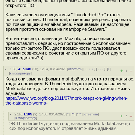
Gmail и Office365, но построенные с использованием только
открытого ПО.
Ключевым звеном инициативы "Thunderbird Pro" станет
почтовый сервис Thundermail, позволяющий регистрировать
почтовые ящики и email-адреса. Развиваемый в настоящее
время прототип основан на платформе Stalwart."
Вот интересно, организация Mozzila, собирающаяся
предоставлять сервисы, но построенные с использованием
только открытого ПО, даст возможность пользоваться
своими сервисами в сочетании с открытым ПО от другого
производителя? ))
1.50
,
Аноним
(
50
), 12:34, 03/04/2025 [
ответить
] [
﹢﹢﹢
] [
· · ·
]
[
↓
]
+
–
/
[
к модератору
]
Когда они заменят формат msf-файлов на что-то нормальное,
тогда и поговорим. В Thunderbird чудо-юдо под названием
Mork database до сих пор используется. И отравляет жизнь
админам.
https://www.jwz.org/blog/2011/07/mork-keeps-on-giving-when-
the-database-worms-
2.116
,
L10N
(
?
), 17:38, 03/04/2025 [
^
] [
^^
] [
^^^
] [
ответить
]
+
–
/
[
к модератору
]
>В Thunderbird чудо-юдо под названием Mork database до
сих пор используется. И отравляет жизнь админам.