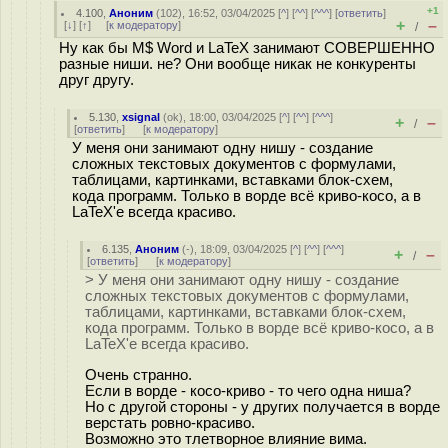
+1
4.100
,
Аноним
(
102
), 16:52, 03/04/2025 [
^
] [
^^
] [
^^^
] [
ответить
]
+
–
[
↓
] [
↑
] [
к модератору
]
/
Ну как бы M$ Word и LaTeX занимают СОВЕРШЕННО
разные ниши. не? Они вообще никак не конкуренты
друг другу.
5.130
,
xsignal
(
ok
), 18:00, 03/04/2025 [
^
] [
^^
] [
^^^
]
+
–
/
[
ответить
]
[
к модератору
]
У меня они занимают одну нишу - создание
сложных текстовых документов с формулами,
таблицами, картинками, вставками блок-схем,
кода программ. Только в ворде всё криво-косо, а в
LaTeX'е всегда красиво.
6.135
,
Аноним
(
-
), 18:09, 03/04/2025 [
^
] [
^^
] [
^^^
]
+
–
/
[
ответить
]
[
к модератору
]
> У меня они занимают одну нишу - создание
сложных текстовых документов с формулами,
таблицами, картинками, вставками блок-схем,
кода программ. Только в ворде всё криво-косо, а в
LaTeX'е всегда красиво.
Очень странно.
Если в ворде - косо-криво - то чего одна ниша?
Но с другой стороны - у других получается в ворде
верстать ровно-красиво.
Возможно это тлетворное влияние вима.