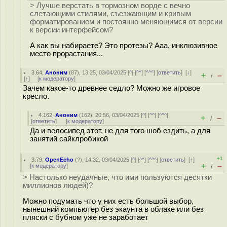
> Лучше верстать в тормозном ворде с вечно
слетающими стилями, съезжающим и кривым
форматированием и постоянно меняющимся от версии
к версии интерфейсом?
А как вы набираете? Это протезы? Ааа, инклюзивное
место прорастания...
3.64
,
Аноним
(
87
), 13:25, 03/04/2025 [
^
] [
^^
] [
^^^
] [
ответить
]
[
↓
]
+
–
/
[
↑
] [
к модератору
]
Зачем какое-то древнее седло? Можно же игровое
кресло.
4.162
,
Аноним
(
162
), 20:56, 03/04/2025 [
^
] [
^^
] [
^^^
]
+
–
/
[
ответить
]
[
к модератору
]
Да и велосипед этот, не для того шоб ездить, а для
занятий сайклробикой
+1
3.79
,
OpenEcho
(
?
), 14:32, 03/04/2025 [
^
] [
^^
] [
^^^
] [
ответить
]
[
↑
]
+
–
[
к модератору
]
/
> Настолько неудачные, что ими пользуются десятки
миллионов людей)?
Можно подумать что у них есть большой выбор,
нынешний компьютер без экаунта в облаке или без
пляски с бубном уже не заработает