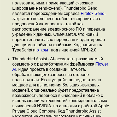
пользователями, применяющий сквозное
шифрование (end-to-end). Thunderbird Send
является перерождением сервиса
Firefox Send
,
закрытого после неспособности справиться с
вредоносной активностью, такой как
распространение вредоносного ПО и передача
украденных данных. Отмечается, что новый
вариант значительно переделан и адаптирован
для прямого обмена файлами. Код написан на
TypeScript и
открыт
под лицензией MPL-2.0.
Thunderbird Assist - AI-ассистент, развиваемый
совместно с разработчиками фреймворка
Flower
AI
. Идея проекта в создании чат-бота,
обрабатывающего запросы на стороне
пользователя. Если устройство недостаточно
мощное для выполнения больших языковых
моделей, опционально будет предоставлена
возможность переноса вычислений в облако с
использованием технологий конфиденциальных
вычислений NVIDIA, по аналогии с работой Apple
Private Cloud Compute. Код Thunderbird Assist
находится на стадии подготовки к публикации.