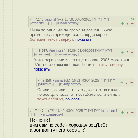
+1
7.146
,
xsignal
(
ok
), 18:39, 03/04/2025 [
^
] [
^^
] [
^^^
]
+
–
[
ответить
]
[
↓
] [
к модератору
]
/
Ниша-то одна, да по времени разная - было
время, когда приходилось в ворде корпе...
большой текст свёрнут,
показать
8.157
,
Аноним
(
-
), 19:09, 03/04/2025 [
^
] [
^^
] [
^^^
]
+
–
/
[
ответить
]
[
к модератору
]
Автосохранение было еще в ворде 2003 может и в
97м, но его помню плохо Если т...
текст свёрнут,
показать
9.159
,
xsignal
(
ok
), 19:21, 03/04/2025 [
^
] [
^^
] [
^^^
]
+
–
/
[
ответить
]
[
к модератору
]
Осилил, осилил, только даже этот костыль
не всегда спасал от нестабильности винд...
текст свёрнут,
показать
7.147
,
_
(
??
), 18:40, 03/04/2025 [
^
] [
^^
] [
^^^
] [
ответить
]
+
–
/
[
↑
] [
к модератору
]
Не-не-не!
вим сам по себе - хорошая вещЪ(С)
а вот вон тут его юзер ... :)