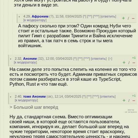
эти деньги в виде зп.
4.29
,
Афроним
(
?
), 11:58, 03/04/2025 [
^
] [
^^
] [
^^^
] [
ответить
]
+
–
/
[
к модератору
]
А пафосу сколько при этом? Один комрад Нуби чего
стоит и остальные также. Возможно Прокудин который
пилит Гимп с разрабами Тринити и Вайна исключение
из правил, а так патч в семь строк и ты мега
войтишник.
+1
2.32
,
Аноним
(
32
), 12:00, 03/04/2025 [
^
] [
^^
] [
^^^
] [
ответить
]
[
↑
]
+
–
[
к модератору
]
/
На самом деле это попытка слепить на коленке из того что
есть и посмотреть что будет. Админам приватных сервисов
потом самим разбираться в этой каше из TypeScript,
Python, Rust и что там ещё.
+1
2.40
,
тоже Аноним
(
ok
), 12:14, 03/04/2025 [
^
] [
^^
] [
^^^
] [
ответить
]
+
–
[
к модератору
]
/
> Большой шаг вперёд
Ну да, стандартная схема. Вместо оптимизации
своей ниши, в которой еще остаются пользователи,
компания, игнорируя их, делает большой шаг вперед на
чужие территории, некоторое время стоит враскоряку,
неуклонно теряя самостоятельную ценность - и наконец