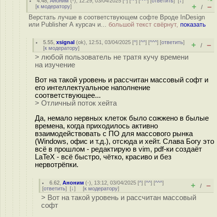
4.48
,
Аноним
(
-
), 12:29, 03/04/2025 [
^
] [
^^
] [
^^^
] [
ответить
]
[
↓
]
+
–
[
к модератору
]
/
Верстать лучше в соответствующем софте Вроде InDesign
или Publisher А курсач и...
большой текст свёрнут,
показать
5.55
,
xsignal
(
ok
), 12:51, 03/04/2025 [
^
] [
^^
] [
^^^
] [
ответить
]
+
–
/
[
к модератору
]
> любой пользователь не тратя кучу времени
на изучение
Вот на такой уровень и рассчитан массовый софт и
его интеллектуальное наполнение
соответствующее...
> Отличный поток хейта
Да, немало нервных клеток было сожжено в былые
времена, когда приходилось активно
взаимодействовать с ПО для массового рынка
(Windows, офис и т.д.), отсюда и хейт. Слава Богу это
всё в прошлом - редактирую в vim, pdf-ки создаёт
LaTeX - всё быстро, чётко, красиво и без
нервотрёпки.
6.62
,
Аноним
(
-
), 13:12, 03/04/2025 [
^
] [
^^
] [
^^^
]
+
–
/
[
ответить
]
[
↓
] [
к модератору
]
> Вот на такой уровень и рассчитан массовый
софт