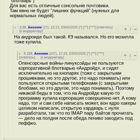
"блотварь")
Для вас есть отличные сонсольніе почтовики.
Там явно не будет "лишних функций" (нужных для
нормальных людей).
3.39
,
Аноним
(
27
), 12:13, 03/04/2025 [
^
] [
^^
] [
^^^
] [
ответить
]
+
–
/
[
к модератору
]
На андроиде был такой. К9 назывался. Но его мозилла
тоже купила.
4.109
,
Аноним
(
107
), 17:24, 03/04/2025 [
^
] [
^^
] [
^^^
]
+
–
/
[
ответить
]
[
к модератору
]
Опенсорсные войны-линуксойды не пользуются
корпоративной блотварью «Андройд», и сидят
исключительно на кнопарях (тоже с закрытыми
прошивками, но это другое, это надо понимать) или
пользуются открытыми телефонами (с закрытыми
блобами, но это другое, это надо понимать). Поэтому
никакой беды в том, что на Андройде какую-то
программу купила корпорация совершенно нет. А кому
надо, тот и сам себе написать может, вон ядро хакеры
целиком написали, открытую хардварь с нуля
разработали, так что по IMAP пару байтов прочитать
— дело на полдня после обеда лениво закодить под
пеффко.