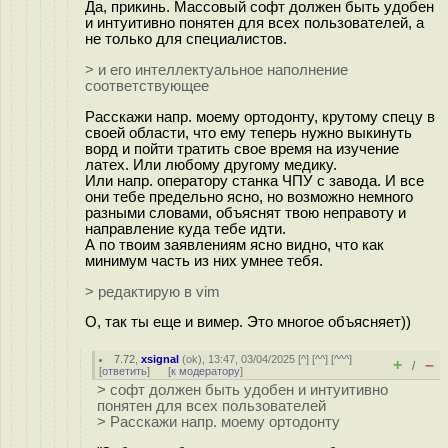
Да, прикинь. Массовый софт должен быть удобен
и интуитивно понятен для всех пользователей, а
не только для специалистов.
> и его интеллектуальное наполнение
соответствующее
Расскажи напр. моему ортодонту, крутому спецу в
своей области, что ему теперь нужно выкинуть
ворд и пойти тратить свое время на изучение
латех. Или любому другому медику.
Или напр. оператору станка ЧПУ с завода. И все
они тебе предельно ясно, но возможно немного
разными словами, объяснят твою неправоту и
направление куда тебе идти.
А по твоим заявлениям ясно видно, что как
минимум часть из них умнее тебя.
> редактирую в vim
О, так ты еще и вимер. Это многое объясняет))
7.72
,
xsignal
(
ok
), 13:47, 03/04/2025 [
^
] [
^^
] [
^^^
]
+
–
/
[
ответить
]
[
к модератору
]
> софт должен быть удобен и интуитивно
понятен для всех пользователей
> Расскажи напр. моему ортодонту