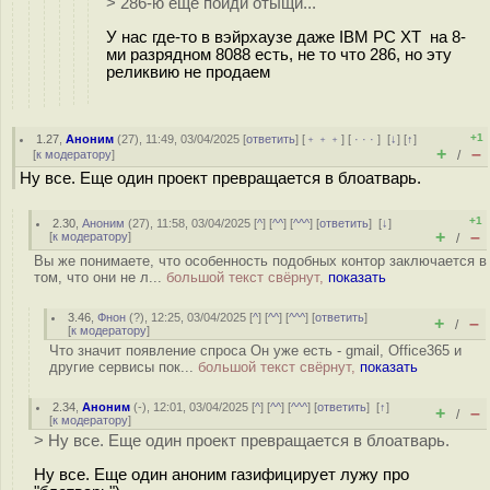
> 286-ю ещё пойди отыщи...
У нас где-то в вэйрхаузе даже IBM PC XT на 8-
ми разрядном 8088 есть, не то что 286, но эту
реликвию не продаем
+1
1.27
,
Аноним
(
27
), 11:49, 03/04/2025 [
ответить
] [
﹢﹢﹢
] [
· · ·
]
[
↓
] [
↑
]
+
–
[
к модератору
]
/
Ну все. Еще один проект превращается в блоатварь.
+1
2.30
,
Аноним
(
27
), 11:58, 03/04/2025 [
^
] [
^^
] [
^^^
] [
ответить
]
[
↓
]
+
–
[
к модератору
]
/
Вы же понимаете, что особенность подобных контор заключается в
том, что они не л...
большой текст свёрнут,
показать
3.46
,
Фнон
(
?
), 12:25, 03/04/2025 [
^
] [
^^
] [
^^^
] [
ответить
]
+
–
/
[
к модератору
]
Что значит появление спроса Он уже есть - gmail, Office365 и
другие сервисы пок...
большой текст свёрнут,
показать
2.34
,
Аноним
(
-
), 12:01, 03/04/2025 [
^
] [
^^
] [
^^^
] [
ответить
]
[
↑
]
+
–
/
[
к модератору
]
> Ну все. Еще один проект превращается в блоатварь.
Ну все. Еще один аноним газифицирует лужу про