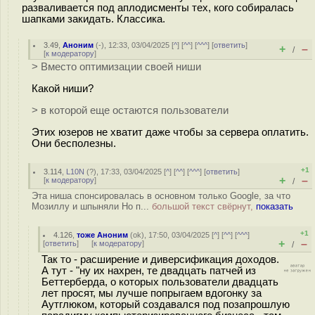
разваливается под аплодисменты тех, кого собиралась
шапками закидать. Классика.
3.49
,
Аноним
(
-
), 12:33, 03/04/2025 [
^
] [
^^
] [
^^^
] [
ответить
]
+
–
/
[
к модератору
]
> Вместо оптимизации своей ниши
Какой ниши?
> в которой еще остаются пользователи
Этих юзеров не хватит даже чтобы за сервера оплатить.
Они бесполезны.
+1
3.114
,
L10N
(
?
), 17:33, 03/04/2025 [
^
] [
^^
] [
^^^
] [
ответить
]
+
–
[
к модератору
]
/
Эта ниша спонсировалась в основном только Google, за что
Мозиллу и шпыняли Но п...
большой текст свёрнут,
показать
+1
4.126
,
тоже Аноним
(
ok
), 17:50, 03/04/2025 [
^
] [
^^
] [
^^^
]
+
–
[
ответить
]
[
к модератору
]
/
Так то - расширение и диверсификация доходов.
А тут - "ну их нахрен, те двадцать патчей из
Беттерберда, о которых пользователи двадцать
лет просят, мы лучше попрыгаем вдогонку за
Аутглюком, который создавался под позапрошлую