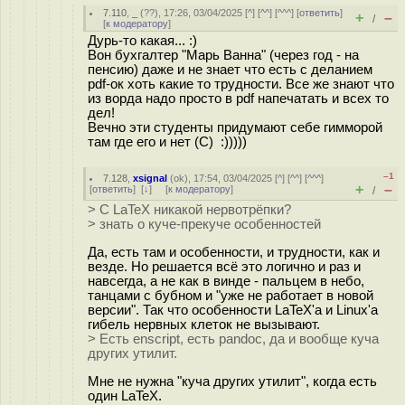
7.110
,
_
(
??
), 17:26, 03/04/2025 [
^
] [
^^
] [
^^^
] [
ответить
]
+
–
/
[
к модератору
]
Дурь-то какая... :)
Вон бухгалтер "Марь Ванна" (через год - на
пенсию) даже и не знает что есть с деланием
pdf-ок хоть какие то трудности. Все же знают что
из ворда надо просто в pdf напечатать и всех то
дел!
Вечно эти студенты придумают себе гимморой
там где его и нет (С) :)))))
–1
7.128
,
xsignal
(
ok
), 17:54, 03/04/2025 [
^
] [
^^
] [
^^^
]
+
–
[
ответить
]
[
↓
] [
к модератору
]
/
> С LaTeX никакой нервотрёпки?
> знать о куче-прекуче особенностей
Да, есть там и особенности, и трудности, как и
везде. Но решается всё это логично и раз и
навсегда, а не как в винде - пальцем в небо,
танцами с бубном и "уже не работает в новой
версии". Так что особенности LaTeX'а и Linux'а
гибель нервных клеток не вызывают.
> Есть enscript, есть pandoc, да и вообще куча
других утилит.
Мне не нужна "куча других утилит", когда есть
один LaTeX.