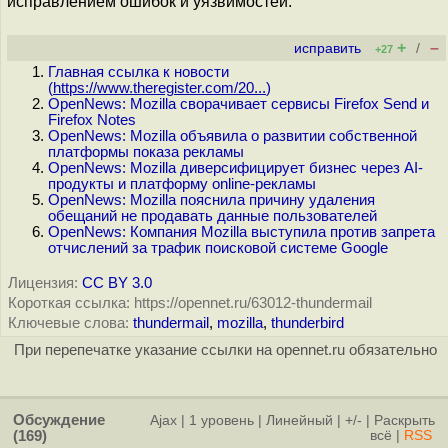
исправлением ошибок и уязвимостей.
+
–
исправить
/
+27
Главная ссылка к новости
(
https://www.theregister.com/20...
)
OpenNews: Mozilla сворачивает сервисы Firefox Send и
Firefox Notes
OpenNews: Mozilla объявила о развитии собственной
платформы показа рекламы
OpenNews: Mozilla диверсифицирует бизнес через AI-
продукты и платформу online-рекламы
OpenNews: Mozilla пояснила причину удаления
обещаний не продавать данные пользователей
OpenNews: Компания Mozilla выступила против запрета
отчислений за трафик поисковой системе Google
Лицензия:
CC BY 3.0
Короткая ссылка: https://opennet.ru/63012-thundermail
Ключевые слова:
thundermail
,
mozilla
,
thunderbird
При перепечатке указание ссылки на opennet.ru обязательно
Обсуждение
Ajax
|
1 уровень
|
Линейный
|
+/-
|
Раскрыть
(169)
всё
|
RSS