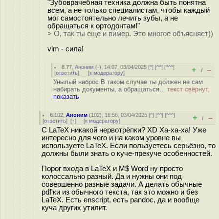
"Зубоврачебная техника должна быть понятна
всем, а не только специалистам, чтобы каждый
мог самостоятельно лечить зубы, а не
обращаться к ортодонтам!"
> О, так ты еще и вимер. Это многое объясняет))
vim - сила!
8.77
,
Аноним
(
-
), 14:07, 03/04/2025 [
^
] [
^^
] [
^^^
]
+
–
/
[
ответить
]
[
к модератору
]
Унылый наброс В таком случае ты должен не сам
набирать документы, а обращаться...
текст свёрнут,
показать
6.102
,
Аноним
(
102
), 16:56, 03/04/2025 [
^
] [
^^
] [
^^^
]
+
–
/
[
ответить
]
[
↑
] [
к модератору
]
С LaTeX никакой нервотрёпки? XD Ха-ха-ха! Уже
интересно для чего и на каком уровне вы
используете LaTeX. Если пользуетесь серьёзно, то
должны были знать о куче-прекуче особенностей.
Порог входа в LaTeX и M$ Word ну просто
колоссально разный. Да и нужны они под
совершенно разные задачи. А делать обычные
pdf'ки из обычного текста, так это можно и без
LaTeX. Есть enscript, есть pandoc, да и вообще
куча других утилит.