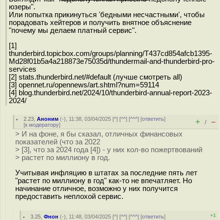
юзеры".
Или попытка прикинуться ʼбедными несчастнымиʼ, чтобы
порадовать хейтеров и получить внятное объяснение
"почему мы делаем платный сервис".
[1]
thunderbird.topicbox.com/groups/planning/T437cd854afcb1395-
Md28f01b5a4a218873e75035d/thundermail-and-thunderbird-pro-
services
[2] stats.thunderbird.net/#default (лучше смотреть all)
[3] opennet.ru/opennews/art.shtml?num=59114
[4] blog.thunderbird.net/2024/10/thunderbird-annual-report-2023-
2024/
2.23
,
Аноним
(
-
), 11:38, 03/04/2025 [
^
] [
^^
] [
^^^
] [
ответить
]
+
–
/
[
к модератору
]
> И на фоне, я бы сказал, отличных финансовых
показателей (что за 2022
> [3], что за 2024 года [4]) - у них кол-во пожертвований
> растет по миллиону в год.
Учитывая инфляцию в штатах за последние пять лет
"растет по миллиону в год" как-то не впечатляет. Но
начинание отличное, возможно у них получится
предоставить неплохой сервис.
+1
3.25
,
Фнон
(-), 11:48, 03/04/2025 [
^
] [
^^
] [
^^^
] [
ответить
]