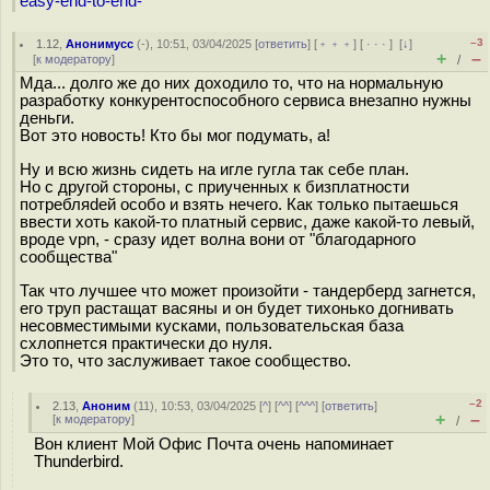
easy-end-to-end-
–3
1.12
,
Анонимусс
(-), 10:51, 03/04/2025 [
ответить
] [
﹢﹢﹢
] [
· · ·
]
[
↓
]
+
–
[
к модератору
]
/
Мда... долго же до них доходило то, что на нормальную
разработку конкурентоспособного сервиса внезапно нужны
деньги.
Вот это новость! Кто бы мог подумать, а!
Ну и всю жизнь сидеть на игле гугла так себе план.
Но с другой стороны, с приученных к бизплатности
потребляdeй особо и взять нечего. Как только пытаешься
ввести хоть какой-то платный сервис, даже какой-то левый,
вроде vpn, - сразу идет волна вони от "благодарного
сообщества"
Так что лучшее что может произойти - тандерберд загнется,
его труп растащат васяны и он будет тихонько догнивать
несовместимыми кусками, пользовательская база
схлопнется практически до нуля.
Это то, что заслуживает такое сообщество.
–2
2.13
,
Аноним
(
11
), 10:53, 03/04/2025 [
^
] [
^^
] [
^^^
] [
ответить
]
+
–
[
к модератору
]
/
Вон клиент Мой Офис Почта очень напоминает
Thunderbird.