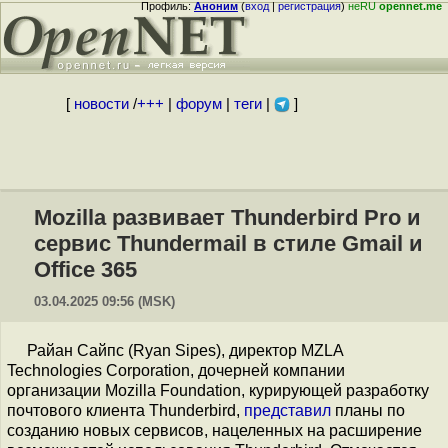
Профиль:
Аноним
(
вход
|
регистрация
)
неRU
opennet.me
[
новости
/
+++
|
форум
|
теги
|
]
Mozilla развивает Thunderbird Pro и
сервис Thundermail в стиле Gmail и
Office 365
03.04.2025 09:56 (MSK)
Райан Сайпс (Ryan Sipes), директор MZLA
Technologies Corporation, дочерней компании
организации Mozilla Foundation, курирующей разработку
почтового клиента Thunderbird,
представил
планы по
созданию новых сервисов, нацеленных на расширение