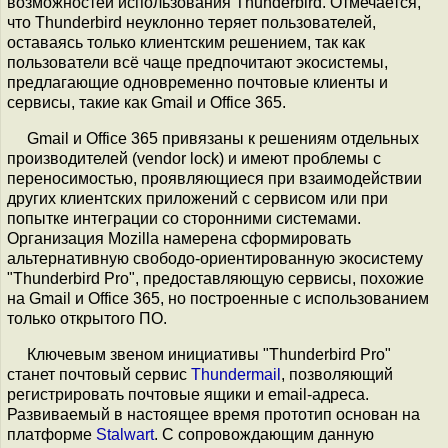
возможностей использования Thunderbird. Отмечается,
что Thunderbird неуклонно теряет пользователей,
оставаясь только клиентским решением, так как
пользователи всё чаще предпочитают экосистемы,
предлагающие одновременно почтовые клиенты и
сервисы, такие как Gmail и Office 365.
Gmail и Office 365 привязаны к решениям отдельных
производителей (vendor lock) и имеют проблемы с
переносимостью, проявляющиеся при взаимодействии
других клиентских приложений с сервисом или при
попытке интеграции со сторонними системами.
Организация Mozilla намерена сформировать
альтернативную свободо-ориентированную экосистему
"Thunderbird Pro", предоставляющую сервисы, похожие
на Gmail и Office 365, но построенные с использованием
только открытого ПО.
Ключевым звеном инициативы "Thunderbird Pro"
станет почтовый сервис
Thundermail
, позволяющий
регистрировать почтовые ящики и email-адреса.
Развиваемый в настоящее время прототип основан на
платформе
Stalwart
. С сопровождающим данную