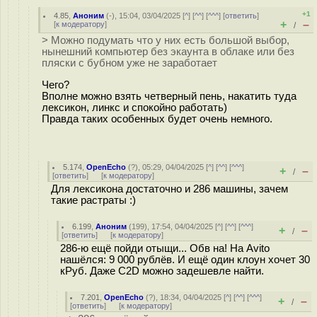
+1
4.85
,
Аноним
(
-
), 15:04, 03/04/2025 [
^
] [
^^
] [
^^^
] [
ответить
]
+
–
[
к модератору
]
/
> Можно подумать что у них есть большой выбор,
нынешний компьютер без экаунта в облаке или без
пляски с бубном уже не заработает
Чего?
Вполне можно взять четверный пень, накатить туда
лексикон, линкс и спокойно работать)
Правда таких особенных будет очень немного.
5.174
,
OpenEcho
(
?
), 05:29, 04/04/2025 [
^
] [
^^
] [
^^^
]
+
–
/
[
ответить
]
[
к модератору
]
Для лексикона достаточно и 286 машины, зачем
такие растраты :)
6.199
,
Аноним
(
199
), 17:54, 04/04/2025 [
^
] [
^^
] [
^^^
]
+
–
/
[
ответить
]
[
к модератору
]
286-ю ещё пойди отыщи... Обв на! На Avito
нашёлся: 9 000 рублёв. И ещё один клоун хочет 30
кРуб. Даже C2D можно задешевле найти.
7.201
,
OpenEcho
(
?
), 18:34, 04/04/2025 [
^
] [
^^
] [
^^^
]
+
–
/
[
ответить
]
[
к модератору
]