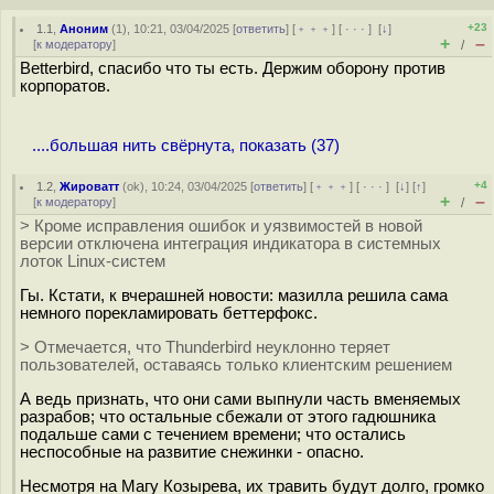
+23
1.1
,
Аноним
(
1
), 10:21, 03/04/2025 [
ответить
] [
﹢﹢﹢
] [
· · ·
]
[
↓
]
+
–
[
к модератору
]
/
Betterbird, спасибо что ты есть. Держим оборону против
корпоратов.
....большая нить свёрнута, показать (37)
+4
1.2
,
Жироватт
(
ok
), 10:24, 03/04/2025 [
ответить
] [
﹢﹢﹢
] [
· · ·
]
[
↓
] [
↑
]
+
–
[
к модератору
]
/
> Кроме исправления ошибок и уязвимостей в новой
версии отключена интеграция индикатора в системных
лоток Linux-систем
Гы. Кстати, к вчерашней новости: мазилла решила сама
немного порекламировать беттерфокс.
> Отмечается, что Thunderbird неуклонно теряет
пользователей, оставаясь только клиентским решением
А ведь признать, что они сами выпнули часть вменяемых
разрабов; что остальные сбежали от этого гадюшника
подальше сами с течением времени; что остались
неспособные на развитие снежинки - опасно.
Несмотря на Магу Козырева, их травить будут долго, громко