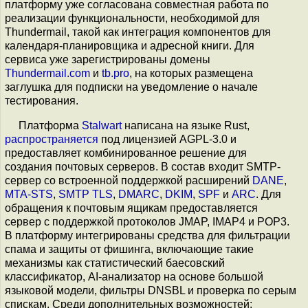
платформу уже согласована совместная работа по
реализации функциональности, необходимой для
Thundermail, такой как интеграция компонентов для
календаря-планировщика и адресной книги. Для
сервиса уже зарегистрированы домены
Thundermail.com
и
tb.pro
, на которых размещена
заглушка для подписки на уведомление о начале
тестирования.
Платформа
Stalwart
написана на языке Rust,
распространяется
под лицензией AGPL-3.0 и
предоставляет комбинированное решение для
создания почтовых серверов. В состав входит SMTP-
сервер со встроенной поддержкой расширений
DANE
,
MTA-STS
,
SMTP TLS
,
DMARC
,
DKIM
,
SPF
и
ARC
. Для
обращения к почтовым ящикам предоставляется
сервер с поддержкой протоколов JMAP, IMAP4 и POP3.
В платформу интегрированы средства для фильтрации
спама и защиты от фишинга, включающие такие
механизмы как статистический баесовский
классификатор, AI-анализатор на основе большой
языковой модели, фильтры DNSBL и проверка по серым
спискам. Среди дополнительных возможностей: