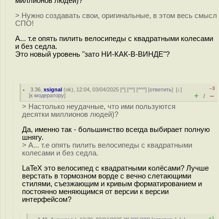
миллионов людей)?
> Нужно создавать свои, оригинальные, в этом весь смысл
СПО!
А... т.е опять пилить велосипеды с квадратными колесами
и без седла.
Это новый уровень "зато НИ-КАК-В-ВИНДЕ"?
–3
3.36
,
xsignal
(
ok
), 12:04, 03/04/2025 [
^
] [
^^
] [
^^^
] [
ответить
]
[
↓
]
+
–
[
к модератору
]
/
> Настолько неудачные, что ими пользуются
десятки миллионов людей)?
Да, именно так - большинство всегда выбирает полную
шнягу.
> А... т.е опять пилить велосипеды с квадратными
колесами и без седла.
LaTeX это велосипед с квадратными колёсами? Лучше
верстать в тормозном ворде с вечно слетающими
стилями, съезжающим и кривым форматированием и
постоянно меняющимся от версии к версии
интерфейсом?
+1