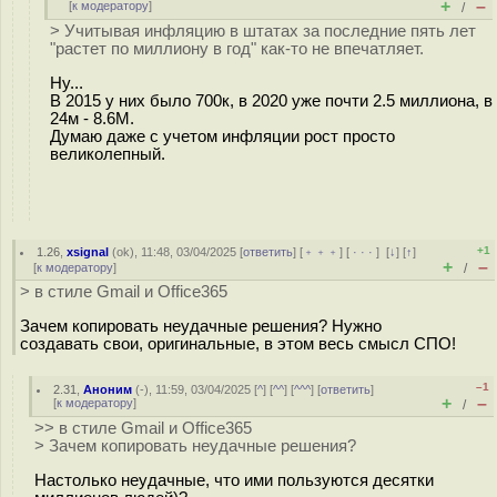
+
–
[
к модератору
]
/
> Учитывая инфляцию в штатах за последние пять лет
"растет по миллиону в год" как-то не впечатляет.
Ну...
В 2015 у них было 700к, в 2020 уже почти 2.5 миллиона, в
24м - 8.6M.
Думаю даже с учетом инфляции рост просто
великолепный.
+1
1.26
,
xsignal
(
ok
), 11:48, 03/04/2025 [
ответить
] [
﹢﹢﹢
] [
· · ·
]
[
↓
] [
↑
]
+
–
[
к модератору
]
/
> в стиле Gmail и Office365
Зачем копировать неудачные решения? Нужно
создавать свои, оригинальные, в этом весь смысл СПО!
–1
2.31
,
Аноним
(
-
), 11:59, 03/04/2025 [
^
] [
^^
] [
^^^
] [
ответить
]
+
–
[
к модератору
]
/
>> в стиле Gmail и Office365
> Зачем копировать неудачные решения?
Настолько неудачные, что ими пользуются десятки