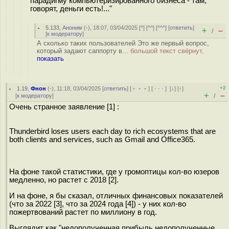
парадигму компьютеризированного бизнеса - там,
говорят, деньги есть!..."
5.133
,
Аноним
(
-
), 18:07, 03/04/2025 [
^
] [
^^
] [
^^^
] [
ответить
]
+
–
/
[
к модератору
]
А сколько таких пользователей Это же первый вопрос,
который задают саппорту в...
большой текст свёрнут,
показать
+2
1.19
,
Фнон
(-), 11:18, 03/04/2025 [
ответить
] [
﹢﹢﹢
] [
· · ·
]
[
↓
] [
↑
]
+
–
[
к модератору
]
/
Очень странное заявление [1] :
Thunderbird loses users each day to rich ecosystems that are
both clients and services, such as Gmail and Office365.
На фоне такой статистики, где у громоптицы кол-во юзеров
медленно, но растет c 2018 [2].
И на фоне, я бы сказал, отличных финансовых показателей
(что за 2022 [3], что за 2024 года [4]) - у них кол-во
пожертвований растет по миллиону в год.
Выглядит как "н̶е̶д̶о̶п̶о̶л̶у̶ч̶е̶н̶н̶а̶я̶ ̶п̶р̶и̶б̶ы̶л̶ь̶ недополученные