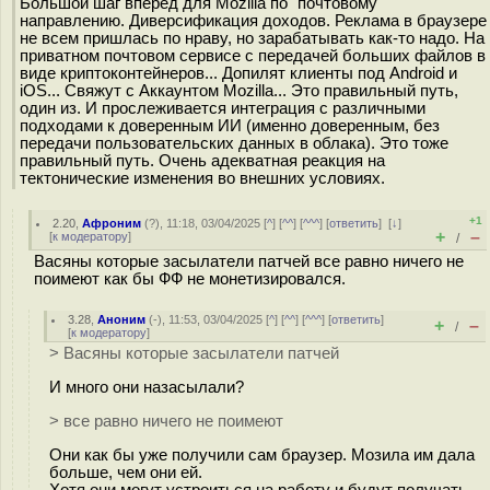
Большой шаг вперёд для Mozilla по "почтовому"
направлению. Диверсификация доходов. Реклама в браузере
не всем пришлась по нраву, но зарабатывать как-то надо. На
приватном почтовом сервисе с передачей больших файлов в
виде криптоконтейнеров... Допилят клиенты под Android и
iOS... Свяжут с Аккаунтом Mozilla... Это правильный путь,
один из. И прослеживается интеграция с различными
подходами к доверенным ИИ (именно доверенным, без
передачи пользовательских данных в облака). Это тоже
правильный путь. Очень адекватная реакция на
тектонические изменения во внешних условиях.
+1
2.20
,
Афроним
(
?
), 11:18, 03/04/2025 [
^
] [
^^
] [
^^^
] [
ответить
]
[
↓
]
+
–
[
к модератору
]
/
Васяны которые засылатели патчей все равно ничего не
поимеют как бы ФФ не монетизировался.
3.28
,
Аноним
(
-
), 11:53, 03/04/2025 [
^
] [
^^
] [
^^^
] [
ответить
]
+
–
/
[
к модератору
]
> Васяны которые засылатели патчей
И много они назасылали?
> все равно ничего не поимеют
Они как бы уже получили сам браузер. Мозила им дала
больше, чем они ей.
Хотя они могут устроиться на работу и будут получать