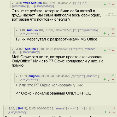
3.38
,
тоже Аноним
(
ok
), 12:11, 03/04/2025 [
^
] [
^^
] [
^^^
]
+
–
/
[
ответить
]
[
↓
] [
к модератору
]
Это не те ребята, которые били себя пяткой в
грудь насчет "мы сами написали весь свой офис,
вот разве что почтовик сперли"?
–2
4.84
,
Аноним
(
84
), 15:00, 03/04/2025 [
^
] [
^^
] [
^^^
] [
ответить
]
+
–
[
к модератору
]
/
Ты их мерепутал с разработчиками M$ Office
3.158
,
Аноним
(
158
), 19:19, 03/04/2025 [
^
] [
^^
] [
^^^
] [
ответить
]
+
–
/
[
↑
] [
к модератору
]
Мой Офис это не те, которые просто скопировали
OnlyOffice? Или это Р7 Офис копировали у них, не
помню...
+1
4.189
,
mugeen
(
ok
), 09:44, 04/04/2025 [
^
] [
^^
] [
^^^
] [
ответить
]
+
–
[
к модератору
]
/
> Или это Р7 Офис копировали у них
Р7 Офис - локализованный ONLYOFFICE
–2
1.18
,
L10N
(
?
), 11:05, 03/04/2025 [
ответить
] [
﹢﹢﹢
] [
· · ·
]
[
↓
] [
↑
]
+
–
[
к модератору
]
/