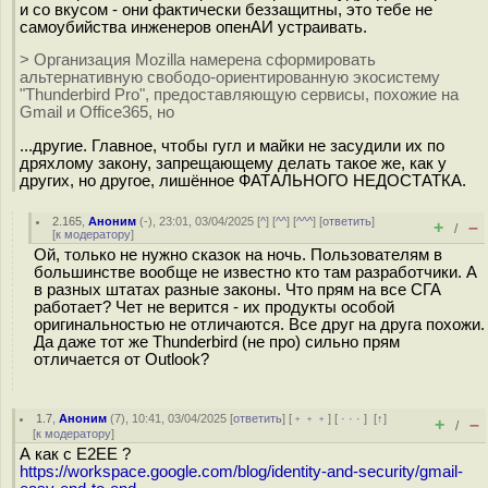
и со вкусом - они фактически беззащитны, это тебе не
самоубийства инженеров опенАИ устраивать.
> Организация Mozilla намерена сформировать
альтернативную свободо-ориентированную экосистему
"Thunderbird Pro", предоставляющую сервисы, похожие на
Gmail и Office365, но
...другие. Главное, чтобы гугл и майки не засудили их по
дряхлому закону, запрещающему делать такое же, как у
других, но другое, лишённое ФАТАЛЬНОГО НЕДОСТАТКА.
2.165
,
Аноним
(
-
), 23:01, 03/04/2025 [
^
] [
^^
] [
^^^
] [
ответить
]
+
–
/
[
к модератору
]
Ой, только не нужно сказок на ночь. Пользователям в
большинстве вообще не известно кто там разработчики. А
в разных штатах разные законы. Что прям на все СГА
работает? Чет не верится - их продукты особой
оригинальностью не отличаются. Все друг на друга похожи.
Да даже тот же Thunderbird (не про) сильно прям
отличается от Outlook?
1.7
,
Аноним
(
7
), 10:41, 03/04/2025 [
ответить
] [
﹢﹢﹢
] [
· · ·
]
[
↑
]
+
–
/
[
к модератору
]
А как с E2EE ?
https://workspace.google.com/blog/identity-and-security/gmail-