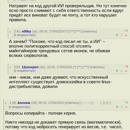
Натравят на код другой ИИ проверяльщик. Но тут конечно
ясно просто снимают с себя ответственность если вдруг
придёт иск виноват будет не генту, а тот кто нарушил
правила.
+1
2.41
,
n00by
(
ok
), 09:39, 17/04/2024 [
^
] [
^^
] [
^^^
] [
ответить
]
+
–
[
к модератору
]
/
А зачем? "Похоже, что код писал не ты, а ИИ" --
вполне политкорректный способ отсеять
майнтайнеров трендовых сетов иконок, не обижая
всяких сюрвологов.
–3
2.87
,
12yoexpert
(
ok
), 10:35, 17/04/2024 [
^
] [
^^
] [
^^^
] [
ответить
]
+
–
[
к модератору
]
/
они - никак, они даже думают, что искусственный
интеллект существует. домохозяйки в совете linux-
дистрибьютива, дожили
+1
1.28
,
Аноним
(
28
), 09:10, 17/04/2024 [
ответить
] [
﹢﹢﹢
] [
· · ·
]
[
↓
] [
↑
]
+
–
[
к модератору
]
/
Вопросы копирайта - полная херня.
Никто никогда не докажет прямую связь (математически),
потому что код нейросеть генерирует из весов, т.е. чисел,