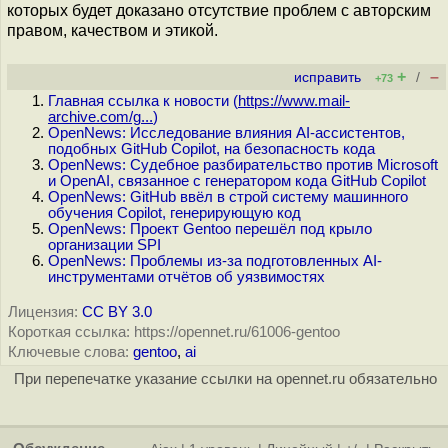
которых будет доказано отсутствие проблем с авторским
правом, качеством и этикой.
+
–
исправить
/
+73
Главная ссылка к новости (
https://www.mail-
archive.com/g...
)
OpenNews: Исследование влияния AI-ассистентов,
подобных GitHub Copilot, на безопасность кода
OpenNews: Судебное разбирательство против Microsoft
и OpenAI, связанное с генератором кода GitHub Copilot
OpenNews: GitHub ввёл в строй систему машинного
обучения Copilot, генерирующую код
OpenNews: Проект Gentoo перешёл под крыло
организации SPI
OpenNews: Проблемы из-за подготовленных AI-
инструментами отчётов об уязвимостях
Лицензия:
CC BY 3.0
Короткая ссылка: https://opennet.ru/61006-gentoo
Ключевые слова:
gentoo
,
ai
При перепечатке указание ссылки на opennet.ru обязательно