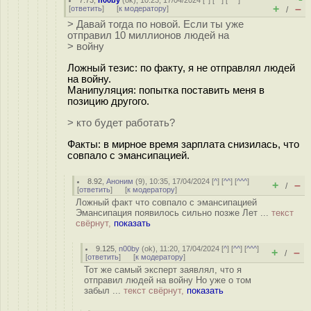
7.73
,
n00by
(
ok
), 10:23, 17/04/2024 [
^
] [
^^
] [
^^^
]
+
–
[
ответить
]
[
к модератору
]
/
> Давай тогда по новой. Если ты уже
отправил 10 миллионов людей на
> войну
Ложный тезис: по факту, я не отправлял людей
на войну.
Манипуляция: попытка поставить меня в
позицию другого.
> кто будет работать?
Факты: в мирное время зарплата снизилась, что
совпало с эмансипацией.
8.92
,
Аноним
(
9
), 10:35, 17/04/2024 [
^
] [
^^
] [
^^^
]
+
–
/
[
ответить
]
[
к модератору
]
Ложный факт что совпало с эмансипацией
Эмансипация появилось сильно позже Лет ...
текст
свёрнут,
показать
9.125
,
n00by
(
ok
), 11:20, 17/04/2024 [
^
] [
^^
] [
^^^
]
+
–
/
[
ответить
]
[
к модератору
]
Тот же самый эксперт заявлял, что я
отправил людей на войну Но уже о том
забыл ...
текст свёрнут,
показать