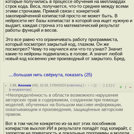
которые получились в процессе обучения на миллиардах
строк кода. Веса, получается, что-то среднее между всеми
этими строчками. Прямой связи с конкретной
закопирайченной копипастой просто не может быть. В
нейросети нет базы копипастат в которой она ищет нужную и
выдает, каждая строчка это математический результат
работы функций и весов.
Это все равно что ограничивать работу программиста,
который посмотрел закрытый код, глазком. Он же
посмотрел? Чему-то научился или что-то узнал? Значит
какие-то нейроны подвигались в голове. А значит любой
новый код косвенно уже производный от закрытого. Бред.
....большая нить свёрнута, показать (25)
1.69
,
Аноним
(
69
), 10:18, 17/04/2024 [
ответить
] [
﹢﹢﹢
] [
· · ·
]
[
↓
] [
↑
]
+
–
/
[
к модератору
]
>Неопределённость в области возможного нарушения
авторских прав в содержимом, созданном при помощи
моделей, обученных на большом массиве информации,
охватывающем и произведения, защищённые авторским
правом.
Вот в том числе конкретно из-за вот этих пособников
копирастов выхлоп ИИ в результате попадёт под копирайт, с
запретом на приватность и локальные программы и модели