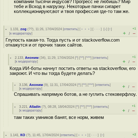
компании тысячи индусов? Прогресс не любишь? Мир
тебе и Вскод в нагрузку. Некоторые пачки сигарет
коллекционируют,вот и твоя профессия где-то там же.
+1
1.131
,
zog
(
??
), 11:26, 17/04/2024 [
ответить
] [
﹢﹢﹢
] [
· · ·
]
[
↓
] [
↑
]
+
–
[
к модератору
]
/
Глупость какая-то. Тогда пусть и от stackoverflow.com
откажутся и от прочих таких сайтов.
+1
2.133
,
Аноним
(
34
), 11:29, 17/04/2024 [
^
] [
^^
] [
^^^
] [
ответить
]
+
–
[
к модератору
]
/
Когда ИИ-боты начнут постить ответы на stackoverflow, его
закроют. И что вы тогда будете делать?
3.136
,
Аноним
(
9
), 11:31, 17/04/2024 [
^
] [
^^
] [
^^^
] [
ответить
]
+
–
/
[
к модератору
]
Спрашивать напрямую ботов, а не гуглить стековерфлоу.
+1
3.221
,
Alladin
(
?
), 08:28, 18/04/2024 [
^
] [
^^
] [
^^^
] [
ответить
]
+
–
[
к модератору
]
/
там таких умников банят, все норм, живем
+2
1.141
,
КО
(
?
), 11:45, 17/04/2024 [
ответить
] [
﹢﹢﹢
] [
· · ·
]
[
↑
]