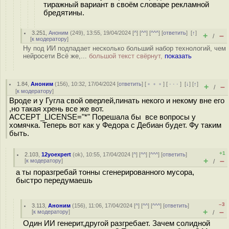
тиражный вариант в своём словаре рекламной
бредятины.
3.251
,
Аноним
(
249
), 13:55, 19/04/2024 [
^
] [
^^
] [
^^^
] [
ответить
]
[
↑
]
+
–
/
[
к модератору
]
Ну под ИИ подпадает несколько больший набор технологий, чем
нейросети Всё же,...
большой текст свёрнут,
показать
1.84
,
Аноним
(
156
), 10:32, 17/04/2024 [
ответить
] [
﹢﹢﹢
] [
· · ·
]
[
↓
] [
↑
]
+
–
/
[
к модератору
]
Вроде и у Гугла свой оверлей,пинать некого и некому вне его
,но такая хрень все же вот.
ACCEPT_LICENSE="*" Порешала бы все вопросы у
хомячка. Теперь вот как у Федора с Дебиан будет. Фу таким
быть.
+1
2.103
,
12yoexpert
(
ok
), 10:55, 17/04/2024 [
^
] [
^^
] [
^^^
] [
ответить
]
+
–
[
к модератору
]
/
а ты поразгребай тонны сгенерированного мусора,
быстро передумаешь
–3
3.113
,
Аноним
(
156
), 11:06, 17/04/2024 [
^
] [
^^
] [
^^^
] [
ответить
]
+
–
[
к модератору
]
/
Один ИИ генерит,другой разгребает. Зачем солидной