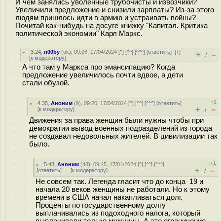
И чем занялись уволенные трубочисты и извозчики?
Увеличили предложение и снизили зарплаты? Из-за этого
людям пришлось идти в армию и устраивать войны?
Почитай как-нибудь на досуге книжку "Капитал. Критика
политической экономии" Карл Маркс.
3.24
,
n00by
(
ok
), 09:06, 17/04/2024 [
^
] [
^^
] [
^^^
] [
ответить
]
[
↓
]
+
–
/
[
к модератору
]
А что там у Маркса про эмансипацию? Когда
предложение увеличилось почти вдвое, а дети
стали обузой.
+1
4.35
,
Аноним
(
9
), 09:20, 17/04/2024 [
^
] [
^^
] [
^^^
] [
ответить
]
+
–
[
к модератору
]
/
Движения за права женщин были нужны чтобы при
демократии вывод военных подразделений из города
не создавал недовольных жителей. В цивилизации так
было.
+1
5.48
,
Аноним
(
48
), 09:45, 17/04/2024 [
^
] [
^^
] [
^^^
]
+
–
[
ответить
]
[
к модератору
]
/
Не совсем так. Легенда гласит что до конца 19 и
начала 20 веков женщины не работали. Но к этому
времени в США начал накапливаться долг.
Проценты по государственному долгу
выплачивались из подоходного налога, который