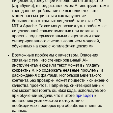
лицензией, требующей извещения об авторстве
(атрибуция), в предоставляемом AI-инструментами
коде данное требование не выполняется, что
может рассматриваться как нарушение
большинства открытых лицензий, таких как GPL,
MIT и Apache. Также могут возникнуть проблемы с
лицензионной совместимостью при вставке в
проекты под пермиссивными лицензиями кода,
сгенерированного с использованием моделей,
обученных на коде с копилефт-лицензиями.
Возможные проблемы с качеством. Опасения
связаны с тем, что сгенерированный AI-
инструментами код или текст может выглядеть
корректным, но содержать неявные проблемы и
расхождения с фактами. Использование такого
контента без проверки может привести к снижению
качества проектов. Например, синтезированный
код может повторять ошибки кода, используемого
при обучении модели, что в итоге
приведёт
к
появлению уязвимостей и отсутствию
необходимых проверок при обработке внешних
данных.