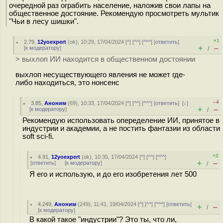
очередной раз ограбить население, наложив свои лапы на
общественное достояние. Рекомендую просмотреть мультик
"Чьи в лесу шишки".
+1
2.79
,
12yoexpert
(
ok
), 10:29, 17/04/2024 [
^
] [
^^
] [
^^^
] [
ответить
]
+
–
[
к модератору
]
/
> выхлоп ИИ находится в общественном достоянии
выхлоп несуществующего явления не может где-
либо находиться, это нонсенс
–4
3.85
,
Аноним
(
69
), 10:33, 17/04/2024 [
^
] [
^^
] [
^^^
] [
ответить
]
[
↓
]
+
–
[
к модератору
]
/
Рекомендую использовать опеределение ИИ, принятое в
индустрии и академии, а не постить фантазии из области
soft sci-fi.
+2
4.91
,
12yoexpert
(
ok
), 10:35, 17/04/2024 [
^
] [
^^
] [
^^^
]
+
–
[
ответить
]
[
к модератору
]
/
Я его и использую, и до его изобретения лет 500
4.249
,
Аноним
(
249
), 11:41, 19/04/2024 [
^
] [
^^
] [
^^^
] [
ответить
]
+
–
/
[
к модератору
]
В какой такое "индустрии"? Это ты, что ли,