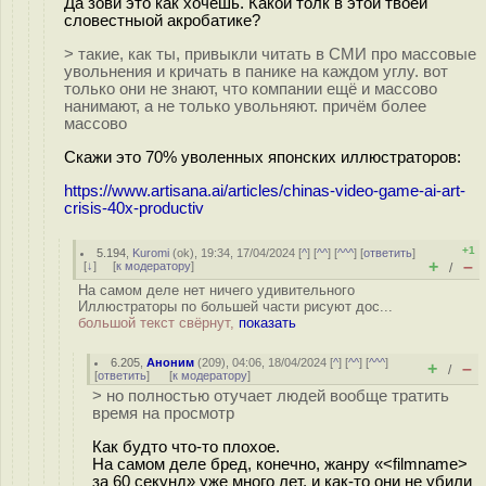
Да зови это как хочешь. Какой толк в этой твоей
словестныой акробатике?
> такие, как ты, привыкли читать в СМИ про массовые
увольнения и кричать в панике на каждом углу. вот
только они не знают, что компании ещё и массово
нанимают, а не только увольняют. причём более
массово
Скажи это 70% уволенных японских иллюстраторов:
https://www.artisana.ai/articles/chinas-video-game-ai-art-
crisis-40x-productiv
+1
5.194
,
Kuromi
(
ok
), 19:34, 17/04/2024 [
^
] [
^^
] [
^^^
] [
ответить
]
+
–
[
↓
] [
к модератору
]
/
На самом деле нет ничего удивительного
Иллюстраторы по большей части рисуют дос...
большой текст свёрнут,
показать
6.205
,
Аноним
(
209
), 04:06, 18/04/2024 [
^
] [
^^
] [
^^^
]
+
–
/
[
ответить
]
[
к модератору
]
> но полностью отучает людей вообще тратить
время на просмотр
Как будто что-то плохое.
На самом деле бред, конечно, жанру «<filmname>
за 60 секунд» уже много лет, и как-то они не убили