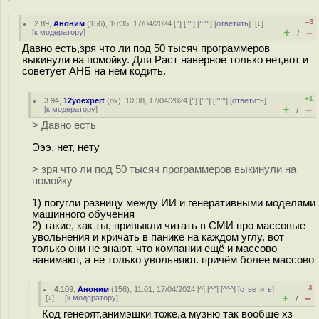
–3
2.89
,
Аноним
(
156
), 10:35, 17/04/2024 [
^
] [
^^
] [
^^^
] [
ответить
]
[
↓
]
+
–
[
к модератору
]
/
Давно есть,зря что ли под 50 тысяч программеров
выкинули на помойку. Для Раст наверное только нет,вот и
советует АНБ на нем кодить.
+1
3.94
,
12yoexpert
(
ok
), 10:38, 17/04/2024 [
^
] [
^^
] [
^^^
] [
ответить
]
+
–
[
к модератору
]
/
> Давно есть
Эээ, нет, нету
> зря что ли под 50 тысяч программеров выкинули на
помойку
1) погугли разницу между ИИ и генеративными моделями
машинного обучения
2) такие, как ты, привыкли читать в СМИ про массовые
увольнения и кричать в панике на каждом углу. вот
только они не знают, что компании ещё и массово
нанимают, а не только увольняют. причём более массово
–3
4.109
,
Аноним
(
156
), 11:01, 17/04/2024 [
^
] [
^^
] [
^^^
] [
ответить
]
+
–
[
↓
] [
к модератору
]
/
Код генерят,анимэшки тоже,а музню так вообще хз