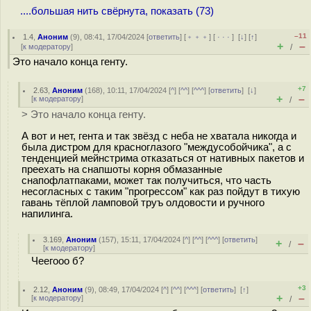
....большая нить свёрнута, показать (73)
–11
1.4
,
Аноним
(
9
), 08:41, 17/04/2024 [
ответить
] [
﹢﹢﹢
] [
· · ·
]
[
↓
] [
↑
]
+
–
[
к модератору
]
/
Это начало конца генту.
+7
2.63
,
Аноним
(
168
), 10:11, 17/04/2024 [
^
] [
^^
] [
^^^
] [
ответить
]
[
↓
]
+
–
[
к модератору
]
/
> Это начало конца генту.
А вот и нет, гента и так звёзд с неба не хватала никогда и
была дистром для кpacнoглaзoгo "междусобойчика", а с
тенденцией мейнстрима отказаться от нативных пакетов и
преехать на снапшоты корня обмазанные
снапофлатпаками, может так получиться, что часть
несогласных с таким "прогрессом" как раз пойдут в тихую
гавань тёплой ламповой труъ олдовости и ручного
напилинга.
3.169
,
Аноним
(
157
), 15:11, 17/04/2024 [
^
] [
^^
] [
^^^
] [
ответить
]
+
–
/
[
к модератору
]
Чеегооо б?
+3
2.12
,
Аноним
(
9
), 08:49, 17/04/2024 [
^
] [
^^
] [
^^^
] [
ответить
]
[
↑
]
+
–
[
к модератору
]
/