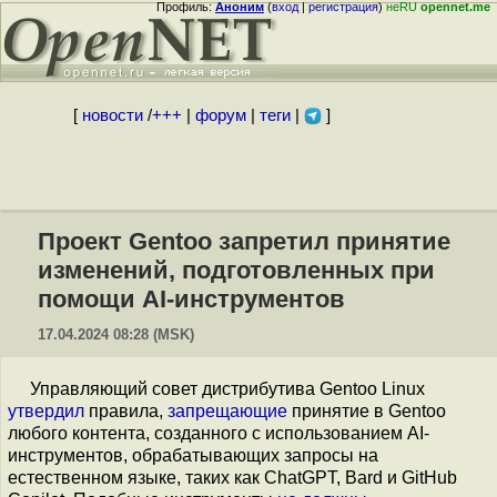
Профиль:
Аноним
(
вход
|
регистрация
)
неRU
opennet.me
[
новости
/
+++
|
форум
|
теги
|
]
Проект Gentoo запретил принятие
изменений, подготовленных при
помощи AI-инструментов
17.04.2024 08:28 (MSK)
Управляющий совет дистрибутива Gentoo Linux
утвердил
правила,
запрещающие
принятие в Gentoo
любого контента, созданного с использованием AI-
инструментов, обрабатывающих запросы на
естественном языке, таких как ChatGPT, Bard и GitHub