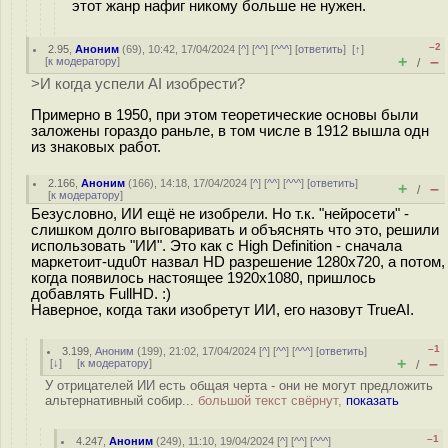
этот жанр нафиг никому больше не нужен.
–2
2.95
,
Аноним
(
69
), 10:42, 17/04/2024 [
^
] [
^^
] [
^^^
] [
ответить
]
[
↑
]
+
–
[
к модератору
]
/
>И когда успели AI изобрести?
Примерно в 1950, при этом теоретические основы были
заложены гораздо раньле, в том числе в 1912 вышла одн
из знаковых работ.
2.166
,
Аноним
(
166
), 14:18, 17/04/2024 [
^
] [
^^
] [
^^^
] [
ответить
]
+
–
/
[
к модератору
]
Безусловно, ИИ ещё не изобрели. Но т.к. "нейросети" -
слишком долго выговаривать и объяснять что это, решили
использовать "ИИ". Это как с High Definition - сначала
маркетоит-uдu0т назвал HD разрешение 1280х720, а потом,
когда появилось настоящее 1920x1080, пришлось
добавлять FullHD. :)
Наверное, когда таки изобретут ИИ, его назовут TrueAI.
–1
3.199
,
Аноним
(
199
), 21:02, 17/04/2024 [
^
] [
^^
] [
^^^
] [
ответить
]
+
–
[
↓
] [
к модератору
]
/
У отрицателей ИИ есть общая черта - они не могут предложить
альтернативный собир...
большой текст свёрнут,
показать
–1
4.247
,
Аноним
(
249
), 11:10, 19/04/2024 [
^
] [
^^
] [
^^^
]