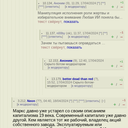
+1
10.134
,
Аноним
(
9
), 11:29, 17/04/2024 [
^
] [
^^
]
+
–
[
^^^
] [
ответить
]
[
к модератору
]
/
Манипуляция исполнения роли жертвы и
избирательное внимание Любая ИИ поняла бы...
текст свёрнут,
показать
–1
11.137
,
n00by
(
ok
), 11:37, 17/04/2024 [
^
] [
^^
]
+
–
[
^^^
] [
ответить
]
[
к модератору
]
/
Зачем ты пытаешься оправдаться ...
текст свёрнут,
показать
12.153
,
Аноним
(
9
), 12:40, 17/04/2024
+1
Скрыто ботом-модератором
+
–
/
[
к модератору
]
13.179
,
better dead than red
(
?
),
+1
15:52, 17/04/2024
Скрыто ботом-
+
–
/
модератором
[
к модератору
]
–1
3.212
,
Neon
(
??
), 04:40, 18/04/2024 [
^
] [
^^
] [
^^^
] [
ответить
]
[
↑
]
+
–
[
к модератору
]
/
Маркс давно уже устарел со своим описанием
капитализма 19 века. Современный капитализ уже давно
другой. Кем является тот же рабочий, владелец акций
собственного завода. Эксплуатируемым или