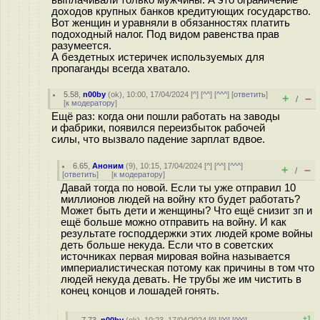
выплачивали только мужчины. А это ограничение
доходов крупных банков кредитующих государство.
Вот женщин и уравняли в обязанностях платить
подоходный налог. Под видом равенства прав
разумеется.
А бездетных истеричек используемых для
пропаганды всегда хватало.
5.58
,
n00by
(
ok
), 10:00, 17/04/2024 [
^
] [
^^
] [
^^^
] [
ответить
]
+
–
/
[
к модератору
]
Ещё раз: когда они пошли работать на заводы
и фабрики, появился переизбыток рабочей
силы, что вызвало падение зарплат вдвое.
6.65
,
Аноним
(
9
), 10:15, 17/04/2024 [
^
] [
^^
] [
^^^
]
+
–
/
[
ответить
]
[
к модератору
]
Давай тогда по новой. Если ты уже отправил 10
миллионов людей на войну кто будет работать?
Может быть дети и женщины? Что ещё снизит зп и
ещё больше можно отправить на войну. И как
результате господдержки этих людей кроме войны
деть больше некуда. Если что в советских
источниках первая мировая война называется
империалистическая потому как причины в том что
людей некуда девать. Не трубы же им чистить в
конец концов и лошадей гонять.
+1