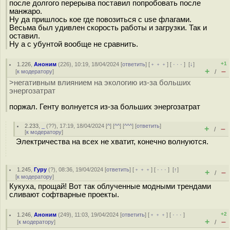
после долгого перерыва поставил попробовать после
манжаро.
Ну да пришлось кое где повозиться с use флагами.
Весьма был удивлен скорость работы и загрузки. Так и
оставил.
Ну а с убунтой вообще не сравнить.
+1
1.226
,
Аноним
(
226
), 10:19, 18/04/2024 [
ответить
] [
﹢﹢﹢
] [
· · ·
]
[
↓
]
+
–
[
к модератору
]
/
>негативным влиянием на экологию из-за больших
энергозатрат
поржал. Генту волнуется из-за больших энергозатрат
2.233
,
_
(
??
), 17:19, 18/04/2024 [
^
] [
^^
] [
^^^
] [
ответить
]
+
–
/
[
к модератору
]
Электричества на всех не хватит, конечно волнуются.
1.245
,
Гуру
(
?
), 08:36, 19/04/2024 [
ответить
] [
﹢﹢﹢
] [
· · ·
]
[
↑
]
+
–
/
[
к модератору
]
Кукуха, прощай! Вот так облученные модными трендами
сливают софтварные проекты.
+2
1.246
,
Аноним
(
249
), 11:03, 19/04/2024 [
ответить
] [
﹢﹢﹢
] [
· · ·
]
+
–
[
к модератору
]
/