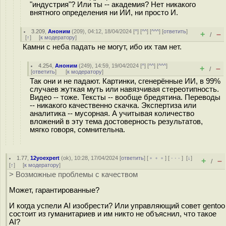
"индустрия"? Или ты -- академия? Нет никакого
внятного определения ни ИИ, ни просто И.
3.209
,
Аноним
(
209
), 04:12, 18/04/2024 [
^
] [
^^
] [
^^^
] [
ответить
]
+
–
/
[
↑
] [
к модератору
]
Камни с неба падать не могут, ибо их там нет.
4.254
,
Аноним
(
249
), 14:59, 19/04/2024 [
^
] [
^^
] [
^^^
]
+
–
/
[
ответить
]
[
к модератору
]
Так они и не падают. Картинки, сгенерённые ИИ, в 99%
случаев жуткая муть или навязчивая стереотипность.
Видео -- тоже. Тексты -- вообще бредятина. Переводы
-- никакого качественно скачка. Экспертиза или
аналитика -- мусорная. А учитывая количество
вложений в эту тема достоверность результатов,
мягко говоря, сомнительна.
1.77
,
12yoexpert
(
ok
), 10:28, 17/04/2024 [
ответить
] [
﹢﹢﹢
] [
· · ·
]
[
↓
]
+
–
/
[
↑
] [
к модератору
]
> Возможные проблемы с качеством
Может, гарантированные?
И когда успели AI изобрести? Или управляющий совет gentoo
состоит из гуманитариев и им никто не объяснил, что такое
AI?