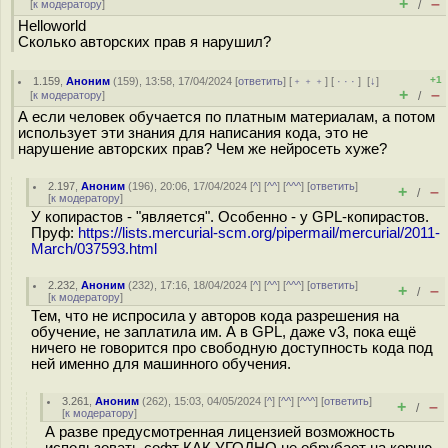
+
–
[
к модератору
]
/
Helloworld
Сколько авторских прав я нарушил?
+1
1.159
,
Аноним
(
159
), 13:58, 17/04/2024 [
ответить
] [
﹢﹢﹢
] [
· · ·
]
[
↓
]
+
–
[
к модератору
]
/
А если человек обучается по платным материалам, а потом
использует эти знания для написания кода, это не
нарушение авторских прав? Чем же нейросеть хуже?
2.197
,
Аноним
(
196
), 20:06, 17/04/2024 [
^
] [
^^
] [
^^^
] [
ответить
]
+
–
/
[
к модератору
]
У копирастов - "является". Особенно - у GPL-копирастов.
Пруф:
https://lists.mercurial-scm.org/pipermail/mercurial/2011-
March/037593.html
2.232
,
Аноним
(
232
), 17:16, 18/04/2024 [
^
] [
^^
] [
^^^
] [
ответить
]
+
–
/
[
к модератору
]
Тем, что не испросила у авторов кода разрешения на
обучение, не заплатила им. А в GPL, даже v3, пока ещё
ничего не говорится про свободную доступность кода под
ней именно для машинного обучения.
3.261
,
Аноним
(
262
), 15:03, 04/05/2024 [
^
] [
^^
] [
^^^
] [
ответить
]
+
–
/
[
к модератору
]
А разве предусмотренная лицензией возможность