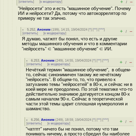
+
–
[
ответить
]
[
к модератору
]
/
"Нейросети" это и есть "машинное обучение". Почему
ИИ и нейросети? Да, потому что автокоррелятор по
примеру не так эпично.
5.252
,
Аноним
(
199
), 14:15, 19/04/2024 [
^
] [
^^
] [
^^^
]
+
–
/
[
ответить
]
[
к модератору
]
Я думаю, чатжпт бы понял, что есть и другие
методы машинного обучения и что в комментарии
"нейросеть" ⊂ "машинное обучение" ⊂ ИИ.
6.253
,
Аноним
(
249
), 14:55, 19/04/2024 [
^
] [
^^
] [
^^^
]
+
–
/
[
ответить
]
[
к модератору
]
Нечёткий термин "машинное обучение", в общем-
то, сейчас синонимичен такому же нечёткому
"нейросеть". В общем-то, то, что привело к
затуханию темы "нейросетей" в 80-х, и сейчас ни в
коей мере не преодолено. По этой тематике что-то
действительно значимое датируется концом 80-х
самым началом 90-х. Сейчас в теоретической
части этой темы царит сплошная нумерология и
шаманство.
6.256
,
Аноним
(
249
), 18:59, 19/04/2024 [
^
] [
^^
] [
^^^
]
+
–
/
[
ответить
]
[
к модератору
]
"чатгпт" ничего бы не понял, потому что там
понимать ничему, а просто сбредил бы наиболее