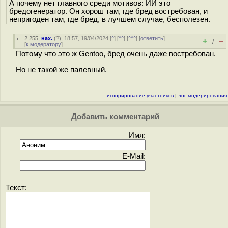
А почему нет главного среди мотивов: ИИ это
бредогенератор. Он хорош там, где бред востребован, и
непригоден там, где бред, в лучшем случае, бесполезен.
2.255
,
нах.
(
?
), 18:57, 19/04/2024 [
^
] [
^^
] [
^^^
] [
ответить
]
+
–
/
[
к модератору
]
Потому что это ж Gentoo, бред очень даже востребован.
Но не такой же палевный.
игнорирование участников
|
лог модерирования
Добавить комментарий
Имя:
E-Mail:
Текст: