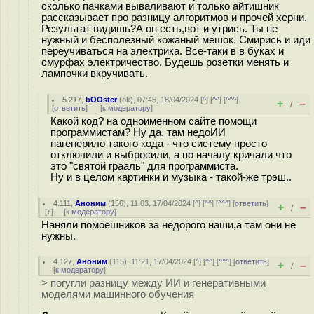
сколько пачками вываливают и только айтишник
рассказывает про разницу алгоритмов и прочей херни.
Результат видишь?А он есть,вот и утрись. Ты не
нужный и бесполезный кожаный мешок. Смирись и иди
переучиваться на электрика. Все-таки в в буках и
смурфах электричество. Будешь розетки менять и
лампочки вкручивать.
5.217
,
bOOster
(
ok
), 07:45, 18/04/2024 [
^
] [
^^
] [
^^^
]
+
–
/
[
ответить
]
[
к модератору
]
Какой код? на одноименном сайте помощи
программистам? Ну да, там недоИИ
нагенерило такого кода - что систему просто
отключили и выбросили, а по началу кричали что
это "святой грааль" для программиста.
Ну и в целом картинки и музыка - такой-же трэш..
4.111
,
Аноним
(
156
), 11:03, 17/04/2024 [
^
] [
^^
] [
^^^
] [
ответить
]
+
–
/
[
↑
] [
к модератору
]
Наняли помоешников за недорого наши,а там они не
нужны.
4.127
,
Аноним
(
115
), 11:21, 17/04/2024 [
^
] [
^^
] [
^^^
] [
ответить
]
+
–
/
[
к модератору
]
> погугли разницу между ИИ и генеративными
моделями машинного обучения