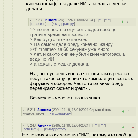
кинематограф, а ведь не ИИ, а кожаные мешки
делали.
7.230
,
Kuromi
(
ok
), 15:40, 18/04/2024 [
^
] [
^^
] [
^^^
]
+
–
/
[
ответить
]
[
к модератору
]
>> но полностью отучает людей вообще
тратить время на просмотр
> Как будто что-то плохое.
> На самом деле бред, конечно, жанру
«<filmname> за 60 секунд» уже много
> лет, и как-то они не убили кинематограф, а
ведь не ИИ,
> а кожаные мешки делали.
Ну , послушаешь иногда что они там в рекапах
несут, такое ощущение что компиляция постов с
форумов и обзоров. Часто тотальный бред,
перевирают сюжет и факты.
Возможно - человек, но кто знает.
5.211
,
Аноним
(
209
), 04:19, 18/04/2024
Скрыто ботом-
+
–
/
модератором
[
к модератору
]
5.248
,
Аноним
(
249
), 11:39, 19/04/2024 [
^
] [
^^
] [
^^^
]
+
–
/
[
ответить
]
[
к модератору
]
Не потому что их заменил "ИИ", потому что вообще