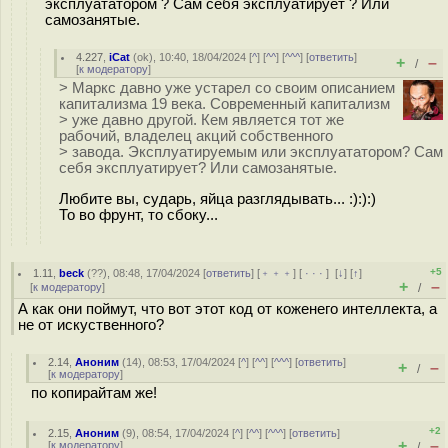
эксплуататором ? Сам себя эксплуатирует ? Или
самозанятые.
4.227
,
iCat
(
ok
), 10:40, 18/04/2024 [
^
] [
^^
] [
^^^
] [
ответить
]
+
–
/
[
к модератору
]
> Маркс давно уже устарел со своим описанием
капитализма 19 века. Современный капитализм
> уже давно другой. Кем является тот же
рабочий, владелец акций собственного
> завода. Эксплуатируемым или эксплуататором? Сам
себя эксплуатирует? Или самозанятые.
Любите вы, сударь, яйца разглядывать... :):):)
То во фрунт, то сбоку...
+5
1.11
,
beck
(
??
), 08:48, 17/04/2024 [
ответить
] [
﹢﹢﹢
] [
· · ·
]
[
↓
] [
↑
]
+
–
[
к модератору
]
/
А как они поймут, что вот этот код от коженего интеллекта, а
не от искуственного?
2.14
,
Аноним
(
14
), 08:53, 17/04/2024 [
^
] [
^^
] [
^^^
] [
ответить
]
+
–
/
[
к модератору
]
по копирайтам же!
+2
2.15
,
Аноним
(
9
), 08:54, 17/04/2024 [
^
] [
^^
] [
^^^
] [
ответить
]
+
–
[
к модератору
]
/