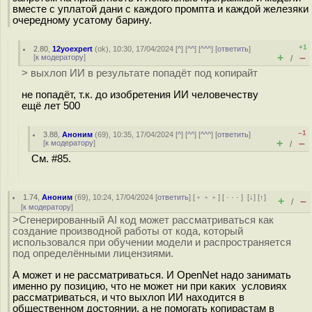
вместе с уплатой дани с каждого промпта и каждой железяки
очередному усатому барину.
+1
2.80
,
12yoexpert
(
ok
), 10:30, 17/04/2024 [
^
] [
^^
] [
^^^
] [
ответить
]
+
–
[
к модератору
]
/
> выхлоп ИИ в результате попадёт под копирайт
не попадёт, т.к. до изобретения ИИ человечеству
ещё лет 500
–1
3.88
,
Аноним
(
69
), 10:35, 17/04/2024 [
^
] [
^^
] [
^^^
] [
ответить
]
+
–
[
к модератору
]
/
См. #85.
1.74
,
Аноним
(
69
), 10:24, 17/04/2024 [
ответить
] [
﹢﹢﹢
] [
· · ·
]
[
↓
] [
↑
]
+
–
/
[
к модератору
]
>Сгенерированный AI код может рассматриваться как
создание производной работы от кода, который
использовался при обучении модели и распространяется
под определёнными лицензиями.
А может и не рассматриваться. И OpenNet надо занимать
именно ру позицию, что не может ни при каких условиях
рассматриваться, и что выхлоп ИИ находится в
общественном достоянии, а не помогать копирастам в