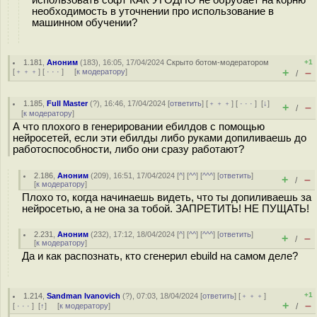
использовать софт КАК УГОДНО не обрубает на корню
необходимость в уточнении про использование в
машинном обучении?
1.181
,
Аноним
(
183
), 16:05, 17/04/2024
Скрыто ботом-модератором
+1
+
–
[
﹢﹢﹢
] [
· · ·
] [
к модератору
]
/
1.185
,
Full Master
(
?
), 16:46, 17/04/2024 [
ответить
] [
﹢﹢﹢
] [
· · ·
]
[
↓
]
+
–
/
[
к модератору
]
А что плохого в генерировании ебилдов с помощью
нейросетей, если эти ебилды либо руками допиливаешь до
работоспособности, либо они сразу работают?
2.186
,
Аноним
(
209
), 16:51, 17/04/2024 [
^
] [
^^
] [
^^^
] [
ответить
]
+
–
/
[
к модератору
]
Плохо то, когда начинаешь видеть, что ты допиливаешь за
нейросетью, а не она за тобой. ЗАПРЕТИТЬ! НЕ ПУЩАТЬ!
2.231
,
Аноним
(
232
), 17:12, 18/04/2024 [
^
] [
^^
] [
^^^
] [
ответить
]
+
–
/
[
к модератору
]
Да и как распознать, кто сгенерил ebuild на самом деле?
+1
1.214
,
Sandman Ivanovich
(
?
), 07:03, 18/04/2024 [
ответить
] [
﹢﹢﹢
]
+
–
[
· · ·
]
[
↑
] [
к модератору
]
/