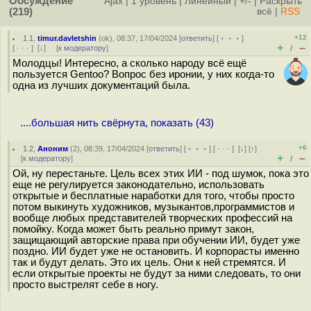
Обсуждение
Ajax
|
1 уровень
|
Линейный
|
+/-
|
Раскрыть
(219)
всё
|
RSS
+12
1.1
,
timur.davletshin
(
ok
), 08:37, 17/04/2024 [
ответить
] [
﹢﹢﹢
]
+
–
[
· · ·
]
[
↓
] [
к модератору
]
/
Молодцы! Интересно, а сколько народу всё ещё
пользуется Gentoo? Вопрос без иронии, у них когда-то
одна из лучших документаций была.
....большая нить свёрнута, показать (43)
+6
1.2
,
Аноним
(
2
), 08:39, 17/04/2024 [
ответить
] [
﹢﹢﹢
] [
· · ·
]
[
↓
] [
↑
]
+
–
[
к модератору
]
/
Ой, ну перестаньте. Цель всех этих ИИ - под шумок, пока это
еще не регулируется законодательно, использовать
открытые и бесплатные наработки для того, чтобы просто
потом выкинуть художников, музыкантов,программистов и
вообще любых представителей творческих профессий на
помойку. Когда может быть реально примут закон,
защищающий авторские права при обучении ИИ, будет уже
поздно. ИИ будет уже не остановить. И корпорасты именно
так и будут делать. Это их цель. Они к ней стремятся. И
если открытые проекты не будут за ними следовать, то они
просто выстрелят себе в ногу.