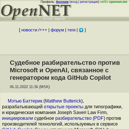
Профиль:
Аноним
(
вход
|
регистрация
)
неRU
opennet.me
[
новости
/
+++
|
форум
|
теги
|
]
Судебное разбирательство против
Microsoft и OpenAI, связанное с
генератором кода GitHub Copilot
06.11.2022 11:36 (MSK)
Мэтью Баттерик
(
Matthew Butterick
),
разрабатывающий
открытые проекты
для типографики,
и юридическая компания Joseph Saveri Law Firm,
инициировали
судебное
разбирательство
(
PDF
) против
производителей технологий, используемых в сервисе