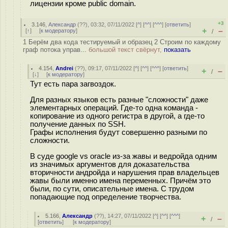
лицензии кроме public domain.
+3
3.146
,
Александр
(
??
), 03:32, 07/11/2022 [
^
] [
^^
] [
^^^
] [
ответить
]
+
–
[
↑
] [
к модератору
]
/
1 Берём два кода тестируемый и образец 2 Строим по каждому
граф потока управ...
большой текст свёрнут,
показать
4.154
,
Andrei
(
??
), 09:17, 07/11/2022 [
^
] [
^^
] [
^^^
] [
ответить
]
+
–
/
[
↓
] [
к модератору
]
Тут есть пара загвоздок.
Для разных языков есть разные "сложности" даже
элементарных операций. Где-то одна команда -
копирование из одного регистра в другой, а где-то
получение данных по SSH.
Графы исполнения будут совершенно разными по
сложности.
В суде google vs oracle из-за жавы и ведройда одним
из значимых аргументов для доказательства
вторичности андройда и нарушения прав владельцев
жавы были именно имена переменных. Причём это
были, по сути, описательные имена. С трудом
попадающие под определение творчества.
5.166
,
Александр
(
??
), 14:27, 07/11/2022 [
^
] [
^^
] [
^^^
]
+
–
/
[
ответить
]
[
к модератору
]