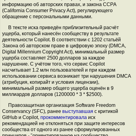
информацию об авторских правах, и закона CCPA
(California Consumer Privacy Act), регулирующего
обращение с персональными данными.
В тексте иска приведён приблизительный расчёт
ущерба, который нанесён сообществу в результате
деятельности Copilot. В соответствии с 1202 статьёй
Закона об авторском праве в цифровую эпоху (DMCA,
Digital Millennium Copyright Act), минимальный размер
ущерба составляет 2500 долларов за каждое
нарушение. С учётом того, что сервис Copilot
насчитывает 1.2 млн пользователей и при каждом
использовании сервиса возникает три нарушения DMCA
(атрибуция, копирайт и условия лицензии),
минимальный размер общего ущерба оценён в 9
миллиардов долларов (1200000 * 3 * $2500).
Правозащитная организация Software Freedom
Conservancy (SFC), ранее
выступавшая
с критикой
GitHub и Copilot,
прокомментировала
иск
рекомендацией не отклоняться при защите интересов
сообщества от одного из ранее сформулированных
принципов - "ориентированное на сообщество