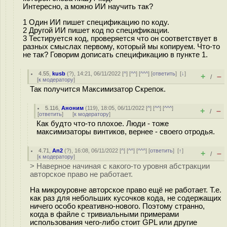
Интересно, а можно ИИ научить так?
1 Один ИИ пишет спецификацию по коду.
2 Другой ИИ пишет код по спецификации.
3 Тестируется код, проверяется что он соответствует в
разных смыслах первому, который мы копируем. Что-то
не так? Говорим дописать спецификацию в пункте 1.
4.55
,
kusb
(
?
), 14:21, 06/11/2022 [
^
] [
^^
] [
^^^
] [
ответить
]
[
↓
]
+
–
/
[
к модератору
]
Так получится Максимизатор Скрепок.
5.116
,
Аноним
(
119
), 18:05, 06/11/2022 [
^
] [
^^
] [
^^^
]
+
–
/
[
ответить
]
[
к модератору
]
Как будто что-то плохое. Люди - тоже
максимизаторы винтиков, вернее - своего отродья.
4.71
,
An2
(
?
), 16:08, 06/11/2022 [
^
] [
^^
] [
^^^
] [
ответить
]
[
↑
]
+
–
/
[
к модератору
]
> Наверное начиная с какого-то уровня абстракции
авторское право не работает.
На микроуровне авторское право ещё не работает. Т.е.
как раз для небольших кусочков кода, не содержащих
ничего особо креативно-нового. Поэтому странно,
когда в файле с тривиальными примерами
использования чего-либо стоит GPL или другие