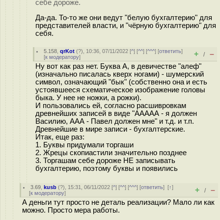
себе дороже.
Да-да. То-то же они ведут "белую бухгалтерию" для
представителей власти, и "чёрную бухгалтерию" для
себя.
5.158
,
qrKot
(
?
), 10:36, 07/11/2022 [
^
] [
^^
] [
^^^
] [
ответить
]
+
–
/
[
к модератору
]
Ну вот как раз нет. Буква А, в девичестве "алеф"
(изначально писалась кверх ногами) - шумерский
символ, означающий "бык" (собственно она и есть
устоявшееся схематическое изображение головы
быка. У нее не ножки, а рожки).
И пользовались ей, согласно расшивровкам
древнейших записей в виде "ААААА - я должен
Василию, ААА - Павел должен мне" и т.д. и т.п.
Древнейшие в мире записи - бухгалтерские.
Итак, еще раз:
1. Буквы придумали торгаши
2. Жрецы скопиастили значительно позднее
3. Торгашам себе дороже НЕ записывать
бухгалтерию, поэтому буквы и появились
3.69
,
kusb
(
?
), 15:31, 06/11/2022 [
^
] [
^^
] [
^^^
] [
ответить
]
[
↑
]
+
–
/
[
к модератору
]
А деньги тут просто не деталь реализации? Мало ли как
можно. Просто мера работы.