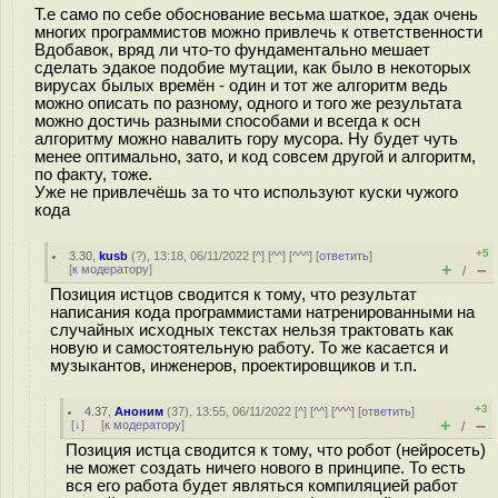
Т.е само по себе обоснование весьма шаткое, эдак очень
многих программистов можно привлечь к ответственности
Вдобавок, вряд ли что-то фундаментально мешает
сделать эдакое подобие мутации, как было в некоторых
вирусах былых времён - один и тот же алгоритм ведь
можно описать по разному, одного и того же результата
можно достичь разными способами и всегда к осн
алгоритму можно навалить гору мусора. Ну будет чуть
менее оптимально, зато, и код совсем другой и алгоритм,
по факту, тоже.
Уже не привлечёшь за то что используют куски чужого
кода
+5
3.30
,
kusb
(
?
), 13:18, 06/11/2022 [
^
] [
^^
] [
^^^
] [
ответить
]
+
–
[
к модератору
]
/
Позиция истцов сводится к тому, что результат
написания кода программистами натренированными на
случайных исходных текстах нельзя трактовать как
новую и самостоятельную работу. То же касается и
музыкантов, инженеров, проектировщиков и т.п.
+3
4.37
,
Аноним
(
37
), 13:55, 06/11/2022 [
^
] [
^^
] [
^^^
] [
ответить
]
+
–
[
↓
] [
к модератору
]
/
Позиция истца сводится к тому, что робот (нейросеть)
не может создать ничего нового в принципе. То есть
вся его работа будет являться компиляцией работ