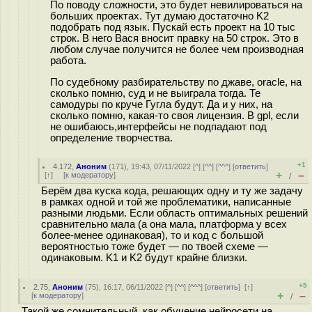
По поводу сложности, это будет невилироваться на
больших проектах. Тут думаю достаточно K2
подобрать под язык. Пускай есть проект на 10 тыс
строк. В него Вася вносит правку на 50 строк. Это в
любом случае получится не более чем производная
работа.
По судебному разбирательству по джаве, oracle, на
сколько помню, суд и не выиграла тогда. Те
самодуры по круче Гугла будут. Да и у них, на
сколько помню, какая-то своя лицензия. В gpl, если
не ошибаюсь,интерфейсы не подпадают под
определение творчества.
+1
4.172
,
Аноним
(
171
), 19:43, 07/11/2022 [
^
] [
^^
] [
^^^
] [
ответить
]
+
–
[
↑
] [
к модератору
]
/
Берём два куска кода, решающих одну и ту же задачу
в рамках одной и той же проблематики, написанные
разными людьми. Если область оптимальных решений
сравнительно мала (а она мала, платформа у всех
более-менее одинаковая), то и код с большой
вероятностью тоже будет — по твоей схеме —
одинаковым. K1 и K2 будут крайне близки.
+5
2.75
,
Аноним
(
75
), 16:17, 06/11/2022 [
^
] [
^^
] [
^^^
] [
ответить
]
[
↑
]
+
–
[
к модератору
]
/
Такой же сомнительный, как обучение нейросети на