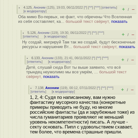
4.125
,
Аноним
(
125
), 19:03, 06/11/2022 [
^
] [
^^
] [
^^^
] [
ответить
]
+
–
/
[
к модератору
]
Оба мимо Во-первых, не факт, что обречены Что Вселенная
из себя составляет, ка...
большой текст свёрнут,
показать
5.126
,
Аноним
(
119
), 19:30, 06/11/2022 [
^
] [
^^
] [
^^^
]
+
–
/
[
ответить
]
[
к модератору
]
Ну создай, мигрируй Там так же создай, будут бесконечные
ресурсы и нарушение Вт...
большой текст свёрнут,
показать
6.133
,
Аноним
(
133
), 21:41, 06/11/2022 [
^
] [
^^
] [
^^^
]
+
–
/
[
ответить
]
[
к модератору
]
Детё, слушай сюда Вот ты выше заявило, что всё
трындец неумолимо мы все умрём, ...
большой текст
свёрнут,
показать
7.138
,
Аноним
(
119
), 00:12, 07/11/2022 [
^
] [
^^
] [
^^^
]
+
–
/
[
ответить
]
[
к модератору
]
1, 2, 4: Судя по написанному, вам нужно
фантастику мусорного качества (конкретные
примеры приводить не буду, но многие
российские фантасты (да и зарубежные тоже) из
числа гуманитариев проявляют не меньший
уровень некомпетентности) писать. А лучше -
секту основать. Пипл с удовольствием схавает,
тем более, что времена страшные пришли.