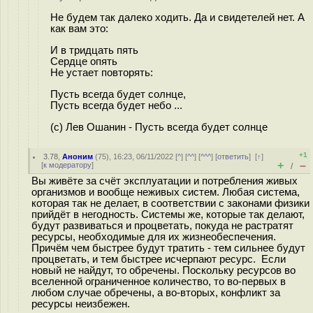
Не будем так далеко ходить. Да и свидетелей нет. А
как вам это:
И в тридцать пять
Сердце опять
Не устает повторять:
Пусть всегда будет солнце,
Пусть всегда будет небо ...
(с) Лев Ошанин - Пусть всегда будет солнце
+1
3.78
,
Аноним
(
75
), 16:23, 06/11/2022 [
^
] [
^^
] [
^^^
] [
ответить
]
[
↑
]
+
–
[
к модератору
]
/
Вы живёте за счёт эксплуатации и потребления живых
организмов и вообще неживых систем. Любая система,
которая так не делает, в соответствии с законами физики
прийдёт в негодность. Системы же, которые так делают,
будут развиваться и процветать, покуда не растратят
ресурсы, необходимые для их жизнеобеспечения.
Причём чем быстрее будут тратить - тем сильнее будут
процветать, и тем быстрее исчерпают ресурс. Если
новый не найдут, то обречены. Поскольку ресурсов во
вселенной ограниченное количество, то во-первых в
любом случае обречены, а во-вторых, конфликт за
ресурсы неизбежен.