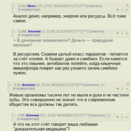
–1
3.112
,
Neon
(
??
), 17:57, 06/11/2022 [
^
] [
^^
] [
^^^
] [
ответить
]
+
–
[
к модератору
]
/
Аналог денег, например, энергия или ресурсы. Всё тоже
самое.
3.196
,
Аноним
(
-
), 13:30, 11/11/2022 [
^
] [
^^
] [
^^^
] [
ответить
]
+
–
/
[
к модератору
]
> В денежном эквиваленте? Деньги — природное
явление?
В ресурсном. Скажем целый класс паразитов - питается
за счет хозяев. А бывает даже и симбиоз. Если кажется
что это лишнее, антибиотик попейте, когда кишечная
микрофлора помрет как раз узнаете зачем симбиоз
нужен.
–1
2.10
,
Аноним
(
9
), 12:10, 06/11/2022 [
^
] [
^^
] [
^^^
] [
ответить
]
[
↑
]
+
–
[
к модератору
]
/
Живые организмы тысячи лет не мыли и руки и не чистили
зубы. Это совершенно не значит что в современном
обществе все должны так делать.
3.39
,
Аноним
(
37
), 13:59, 06/11/2022 [
^
] [
^^
] [
^^^
] [
ответить
]
[
↓
]
+
–
/
[
к модератору
]
А что на этот счёт говорит ваша любимая
"доказательная медицина"?