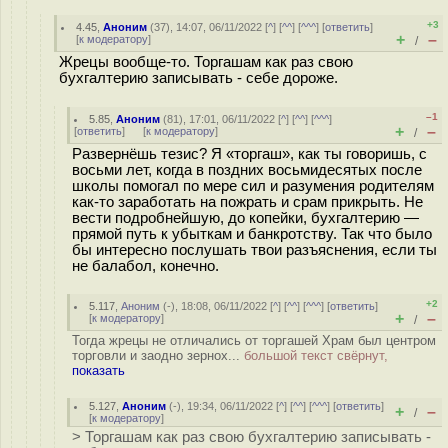
+3
4.45
,
Аноним
(
37
), 14:07, 06/11/2022 [
^
] [
^^
] [
^^^
] [
ответить
]
+
–
[
к модератору
]
/
Жрецы вообще-то. Торгашам как раз свою
бухгалтерию записывать - себе дороже.
–1
5.85
,
Аноним
(
81
), 17:01, 06/11/2022 [
^
] [
^^
] [
^^^
]
+
–
[
ответить
]
[
к модератору
]
/
Развернёшь тезис? Я «торгаш», как ты говоришь, с
восьми лет, когда в поздних восьмидесятых после
школы помогал по мере сил и разумения родителям
как-то заработать на пожрать и срам прикрыть. Не
вести подробнейшую, до копейки, бухгалтерию —
прямой путь к убыткам и банкротству. Так что было
бы интересно послушать твои разъяснения, если ты
не балабол, конечно.
+2
5.117
,
Аноним
(
-
), 18:08, 06/11/2022 [
^
] [
^^
] [
^^^
] [
ответить
]
+
–
[
к модератору
]
/
Тогда жрецы не отличались от торгашей Храм был центром
торговли и заодно зернох...
большой текст свёрнут,
показать
5.127
,
Аноним
(
-
), 19:34, 06/11/2022 [
^
] [
^^
] [
^^^
] [
ответить
]
+
–
/
[
к модератору
]
> Торгашам как раз свою бухгалтерию записывать -