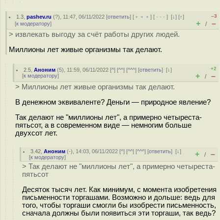
–3
1.3
,
pashev.ru
(
?
), 11:47, 06/11/2022 [
ответить
] [
﹢﹢﹢
] [
· · ·
]
[
↓
] [
↑
]
+
–
[
к модератору
]
/
> извлекать выгоду за счёт работы других людей.
Миллионы лет живые организмы так делают.
+2
2.5
,
Аноним
(
5
), 11:59, 06/11/2022 [
^
] [
^^
] [
^^^
] [
ответить
]
[
↓
]
+
–
[
к модератору
]
/
> Миллионы лет живые организмы так делают.
В денежном эквиваленте? Деньги — природное явление?
Так делают не "миллионы лет", а примерно четыреста-
пятьсот, а в современном виде — немногим больше
двухсот лет.
3.42
,
Аноним
(
-
), 14:03, 06/11/2022 [
^
] [
^^
] [
^^^
] [
ответить
]
[
↓
]
+
–
/
[
к модератору
]
> Так делают не "миллионы лет", а примерно четыреста-
пятьсот
Десяток тысяч лет. Как минимум, с момента изобретения
письменности торгашами. Возможно и дольше: ведь для
того, чтобы торгаши смогли бы изобрести письменность,
сначала должны были появиться эти торгаши, так ведь?