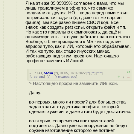
Я на эти же 99.99999% согласен с вами, что мы
лишь транслируем в эфир то, что сами же
получили от других. НО... когда перед нами стоит
нетривиальная задача (да даже тот же парсинг
файла), мы всё равно пишем СВОЙ код. Все
знают, как создать регэкспы, открыть файл и т.п.
Но как это правильно скомпоновать, да ещё и
оптимизировать - это уже работает наш интеллект.
Вообще, я б не присирался к MS - их поделие
априори тупо, как и ИИ, который это обрабатывал.
И так же тупо, как стадо инусских макак,
работающих над этим проектом. Настоящего
профи не заменить ИИшкой.
+3
7.141
,
54ека
(
?
), 01:05, 07/11/2022 [
^
] [
^^
] [
^^^
]
+
–
[
ответить
]
[
↓
] [
к модератору
]
/
> Настоящего профи не заменить ИИшкой.
Да ну.
во-первых, много ли профи? для большенства
задач хватит студентика неофита, который
сделает хуже ии, и даже этого будет достаточно.
во-вторых, со временем инструментарий
подтянется. Давно уже на вооружение не берут
оружие изготовление которого не потянет