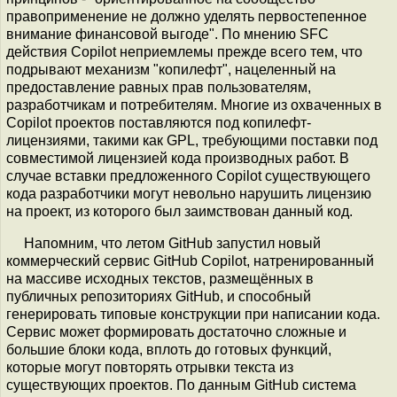
правоприменение не должно уделять первостепенное
внимание финансовой выгоде". По мнению SFC
действия Copilot неприемлемы прежде всего тем, что
подрывают механизм "копилефт", нацеленный на
предоставление равных прав пользователям,
разработчикам и потребителям. Многие из охваченных в
Copilot проектов поставляются под копилефт-
лицензиями, такими как GPL, требующими поставки под
совместимой лицензией кода производных работ. В
случае вставки предложенного Copilot существующего
кода разработчики могут невольно нарушить лицензию
на проект, из которого был заимствован данный код.
Напомним, что летом GitHub запустил новый
коммерческий сервис GitHub Copilot, натренированный
на массиве исходных текстов, размещённых в
публичных репозиториях GitHub, и способный
генерировать типовые конструкции при написании кода.
Сервис может формировать достаточно сложные и
большие блоки кода, вплоть до готовых функций,
которые могут повторять отрывки текста из
существующих проектов. По данным GitHub система