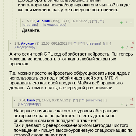
дохода брать за использование знаний
или алгоритмы поиска/сортировки они чьи-то? в коде
же они миллион раз у же наверное повторились.
5.193
,
Аноним
(
195
), 13:17, 11/11/2022 [
^
] [
^^
] [
^^^
]
+
–
/
[
ответить
]
[
к модератору
]
Давайте.
–4
2.9
,
Аноним
(
9
), 12:08, 06/11/2022 [
^
] [
^^
] [
^^^
] [
ответить
]
[
↓
] [
↑
]
+
–
[
к модератору
]
/
А что если твой GPL код обработает нейросеть. Ты теперь
можешь использовать этот код в любый закрытых
проектах.
Т.е. можно просто нейросетью обфусцировать код ядра и
использовать его под любой лицензией хоть MIT. И
продавать его как свой продукт. Майки всё правильно
делают. А хомок опять, в очередной раз поимели.
–1
3.54
,
kusb
(
?
), 14:21, 06/11/2022 [
^
] [
^^
] [
^^^
] [
ответить
]
[
↓
]
+
–
[
к модератору
]
/
Наверное начиная с какого-то уровня абстракции
авторское право не работает. То есть детальное
описание и сам код попадает, а так - нет.
Так и делают с реверс-инженерингом методом чистого
помещения - пишут высокоуровневую спецификацию по
которой снова пишут код.