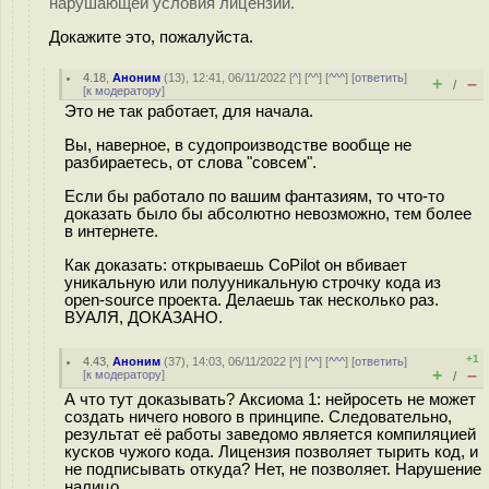
нарушающей условия лицензии.
Докажите это, пожалуйста.
4.18
,
Аноним
(
13
), 12:41, 06/11/2022 [
^
] [
^^
] [
^^^
] [
ответить
]
+
–
/
[
к модератору
]
Это не так работает, для начала.
Вы, наверное, в судопроизводстве вообще не
разбираетесь, от слова "совсем".
Если бы работало по вашим фантазиям, то что-то
доказать было бы абсолютно невозможно, тем более
в интернете.
Как доказать: открываешь CoPilot он вбивает
уникальную или полууникальную строчку кода из
open-source проекта. Делаешь так несколько раз.
ВУАЛЯ, ДОКАЗАНО.
+1
4.43
,
Аноним
(
37
), 14:03, 06/11/2022 [
^
] [
^^
] [
^^^
] [
ответить
]
+
–
[
к модератору
]
/
А что тут доказывать? Аксиома 1: нейросеть не может
создать ничего нового в принципе. Следовательно,
результат её работы заведомо является компиляцией
кусков чужого кода. Лицензия позволяет тырить код, и
не подписывать откуда? Нет, не позволяет. Нарушение
налицо.