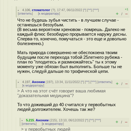
+1
4.106
,
стоматолог
(
?
), 17:47, 06/11/2022 [
^
] [
^^
] [
^^^
]
+
–
[
ответить
]
[
к модератору
]
/
Что не будешь зубья чистить - в лучшем случае -
останешься беззубым.
(В весьма вероятном хреновом - помрешь. Далеко не
каждый флюс безобидно прорывается наружу десны.
Сперва-то, конечно, помучаться - это еще и довольно
болезненно.)
Мать природа совершенно не обеспокоена твоим
будущим после перехода тобой 25летнего рубежа -
план по "плодитесь и размножайтесь" ты к этому
моменту уже обязан был выполнить. Больше ты не
нужен, следуй дальше по трофической цепи.
4.197
,
Аноним
(
197
), 13:34, 11/11/2022 [
^
] [
^^
] [
^^^
] [
ответить
]
+
–
/
[
к модератору
]
> А что на этот счёт говорит ваша любимая
"доказательная медицина"?
То что доживший до 40 считался у первобытных
людей долгожителем. Хочешь так же?
5.215
,
Аноним
(
215
), 13:10, 06/12/2022 [
^
] [
^^
] [
^^^
]
+
–
/
[
ответить
]
[
к модератору
]
> у первобытных людей