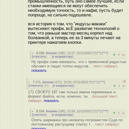
промышленность, буть оно самое лучшее, если
станки имеющиеся не могут обеспечить
необходимую точность, то и нафиг, пусть будет
попроще, но сильно подешевле.
вся история о том, что "индусы-макаки"
вытесняют профи, всЁ развитие технологий о
том, что раньше мастер месяц корпел над
болванкой, а теперь ее за 3 минуты печают на
принтере нажатием кнопки.
8.195
,
Аноним
(
195
), 13:27, 11/11/2022 [
^
] [
^^
] [
^^^
]
+
–
/
[
ответить
]
[
к модератору
]
Ну профи сами виноваты, что с превеликой радостью
обучают и тащат толпы индусов...
текст свёрнут,
показать
–2
7.171
,
Аноним
(
171
), 19:33, 07/11/2022 [
^
] [
^^
] [
^^^
]
+
–
[
ответить
]
[
↑
] [
к модератору
]
/
171 СВОЕГО 187 там только имена переменных и
формат файла, если, конечно, ты...
большой текст
свёрнут,
показать
8.194
,
Аноним
(
195
), 13:24, 11/11/2022 [
^
] [
^^
] [
^^^
]
+
–
/
[
ответить
]
[
к модератору
]
Опять шарманка про нехватку-погромистов Судя по
постоянному растущему списку т...
текст свёрнут,
показать