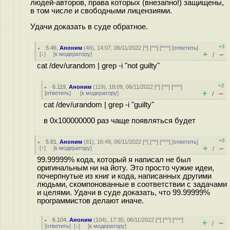
людей-авторов, права которых (внезапно!) защищены,
в том числе и свободными лицензиями.
Удачи доказать в суде обратное.
+3
5.46
,
Аноним
(
46
), 14:07, 06/11/2022 [
^
] [
^^
] [
^^^
] [
ответить
]
+
–
[
↓
] [
к модератору
]
/
cat /dev/urandom | grep -i "not guilty"
+2
6.119
,
Аноним
(
119
), 18:09, 06/11/2022 [
^
] [
^^
] [
^^^
]
+
–
[
ответить
]
[
к модератору
]
/
cat /dev/urandom | grep -i "guilty"
в 0x100000000 раз чаще появляться будет
+5
5.81
,
Аноним
(
81
), 16:49, 06/11/2022 [
^
] [
^^
] [
^^^
] [
ответить
]
+
–
[
↑
] [
к модератору
]
/
99.99999% кода, который я написал не был
оригинальным ни на йоту. Это просто чужие идеи,
почерпнутые из книг и кода, написанных другими
людьми, скомпонованные в соответствии с задачами
и целями. Удачи в суде доказать, что 99.99999%
программистов делают иначе.
6.104
,
Аноним
(
104
), 17:35, 06/11/2022 [
^
] [
^^
] [
^^^
]
+
–
/
[
ответить
]
[
↓
] [
к модератору
]