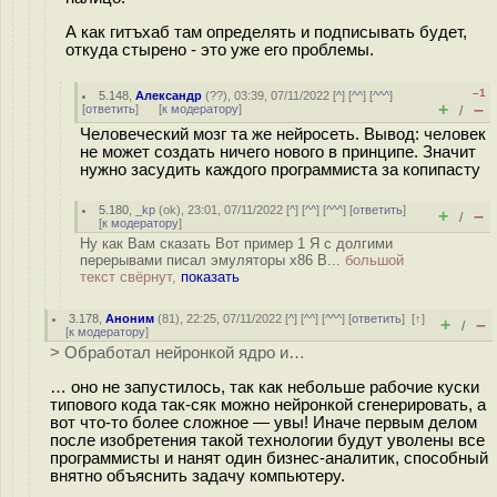
А как гитъхаб там определять и подписывать будет,
откуда стырено - это уже его проблемы.
–1
5.148
,
Александр
(
??
), 03:39, 07/11/2022 [
^
] [
^^
] [
^^^
]
+
–
[
ответить
]
[
к модератору
]
/
Человеческий мозг та же нейросеть. Вывод: человек
не может создать ничего нового в принципе. Значит
нужно засудить каждого программиста за копипасту
5.180
,
_kp
(
ok
), 23:01, 07/11/2022 [
^
] [
^^
] [
^^^
] [
ответить
]
+
–
/
[
к модератору
]
Ну как Вам сказать Вот пример 1 Я с долгими
перерывами писал эмуляторы x86 В...
большой
текст свёрнут,
показать
3.178
,
Аноним
(
81
), 22:25, 07/11/2022 [
^
] [
^^
] [
^^^
] [
ответить
]
[
↑
]
+
–
/
[
к модератору
]
> Обработал нейронкой ядро и…
… оно не запустилось, так как небольше рабочие куски
типового кода так-сяк можно нейронкой сгенерировать, а
вот что-то более сложное — увы! Иначе первым делом
после изобретения такой технологии будут уволены все
программисты и нанят один бизнес-аналитик, способный
внятно объяснить задачу компьютеру.