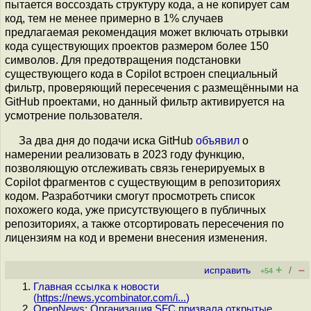
пытается воссоздать структуру кода, а не копирует сам
код, тем не менее примерно в 1% случаев
предлагаемая рекомендация может включать отрывки
кода существующих проектов размером более 150
символов. Для предотвращения подстановки
существующего кода в Copilot встроен специальный
фильтр, проверяющий пересечения с размещёнными на
GitHub проектами, но данный фильтр активируется на
усмотрение пользователя.
За два дня до подачи иска GitHub
объявил
о
намерении реализовать в 2023 году функцию,
позволяющую отслеживать связь генерируемых в
Copilot фрагментов с существующим в репозиториях
кодом. Разработчики смогут просмотреть список
похожего кода, уже присутствующего в публичных
репозиториях, а также отсортировать пересечения по
лицензиям на код и времени внесения изменения.
+
–
исправить
/
+54
Главная ссылка к новости
(
https://news.ycombinator.com/i...
)
OpenNews: Организация SFC призвала открытые