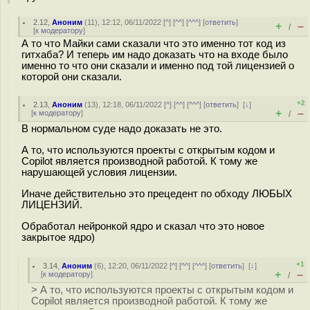
2.12
,
Аноним
(
11
), 12:12, 06/11/2022 [
^
] [
^^
] [
^^^
] [
ответить
]
+
–
/
[
к модератору
]
А то что Майки сами сказали что это именно тот код из
гитхаба? И теперь им надо доказать что на входе было
именно то что они сказали и именно под той лицензией о
которой они сказали.
+2
2.13
,
Аноним
(
13
), 12:18, 06/11/2022 [
^
] [
^^
] [
^^^
] [
ответить
]
[
↓
]
+
–
[
к модератору
]
/
В нормальном суде надо доказать не это.
А то, что используются проекты с открытым кодом и
Copilot является производной работой. К тому же
нарушающей условия лицензии.
Иначе действительно это прецедент по обходу ЛЮБЫХ
ЛИЦЕНЗИЙ.
Обработал нейронкой ядро и сказал что это новое
закрытое ядро)
+1
3.14
,
Аноним
(
6
), 12:20, 06/11/2022 [
^
] [
^^
] [
^^^
] [
ответить
]
[
↓
]
+
–
[
к модератору
]
/
> А то, что используются проекты с открытым кодом и
Copilot является производной работой. К тому же