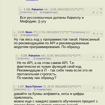
+1
6.186
,
Pahanivo
(
ok
), 12:58, 08/11/2022 [
^
] [
^^
] [
^^^
]
+
–
[
ответить
]
[
↑
] [
к модератору
]
/
Все русскоязычные должны Кириллу и
Мефодию. )) угу
4.108
,
Neon
(
??
), 17:51, 06/11/2022 [
^
] [
^^
] [
^^^
] [
ответить
]
[
↓
]
+
–
/
[
↑
] [
к модератору
]
Ну так весь код у программистов такой. Написанный
по рекомендациям по API и рекомендованным
моделям программирования. По образцу
5.185
,
Pahanivo
(
ok
), 12:56, 08/11/2022 [
^
] [
^^
] [
^^^
]
+
–
/
[
ответить
]
[
к модератору
]
Не по API, а на этом самом API. Т.е.
фактически из чужих функций свой код.
Рекомендации в IT - так себе тема если это не
протокольная строгость.
По какому нах образцу?
4.187
,
Вася Пупкин
(
?
), 18:19, 08/11/2022 [
^
] [
^^
] [
^^^
]
+
–
/
[
ответить
]
[
↑
] [
к модератору
]
давайте за буквы алфавита, ноты и цифры
привлекать,
можно еще с каждого грамоте обученного процент с