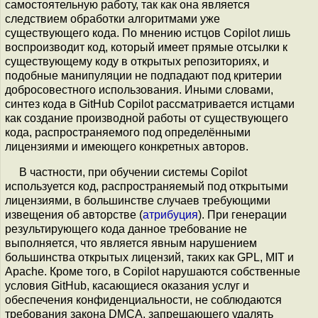
самостоятельную работу, так как она является
следствием обработки алгоритмами уже
существующего кода. По мнению истцов Copilot лишь
воспроизводит код, который имеет прямые отсылки к
существующему коду в открытых репозиториях, и
подобные манипуляции не подпадают под критерии
добросовестного использования. Иными словами,
синтез кода в GitHub Copilot рассматривается истцами
как создание производной работы от существующего
кода, распространяемого под определёнными
лицензиями и имеющего конкретных авторов.
В частности, при обучении системы Copilot
используется код, распространяемый под открытыми
лицензиями, в большинстве случаев требующими
извещения об авторстве (
атрибуция
). При генерации
результирующего кода данное требование не
выполняется, что является явным нарушением
большинства открытых лицензий, таких как GPL, MIT и
Apache. Кроме того, в Copilot нарушаются собственные
условия GitHub, касающиеся оказания услуг и
обеспечения конфиденциальности, не соблюдаются
требования закона DMCA, запрещающего удалять