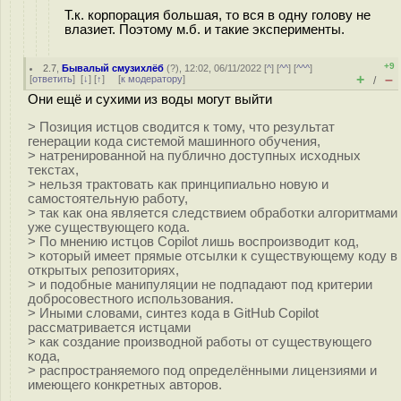
Т.к. корпорация большая, то вся в одну голову не
влазиет. Поэтому м.б. и такие эксперименты.
+9
2.7
,
Бывалый смузихлёб
(
?
), 12:02, 06/11/2022 [
^
] [
^^
] [
^^^
]
+
–
[
ответить
]
[
↓
] [
↑
] [
к модератору
]
/
Они ещё и сухими из воды могут выйти
> Позиция истцов сводится к тому, что результат
генерации кода системой машинного обучения,
> натренированной на публично доступных исходных
текстах,
> нельзя трактовать как принципиально новую и
самостоятельную работу,
> так как она является следствием обработки алгоритмами
уже существующего кода.
> По мнению истцов Copilot лишь воспроизводит код,
> который имеет прямые отсылки к существующему коду в
открытых репозиториях,
> и подобные манипуляции не подпадают под критерии
добросовестного использования.
> Иными словами, синтез кода в GitHub Copilot
рассматривается истцами
> как создание производной работы от существующего
кода,
> распространяемого под определёнными лицензиями и
имеющего конкретных авторов.