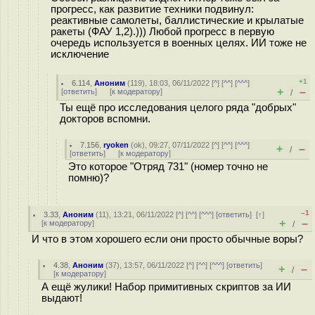
прогресс, как развитие техники подвинул:
реактивные самолеты, баллистические и крылатые
ракеты (ФАУ 1,2).))) Любой прогресс в первую
очередь используется в военных целях. ИИ тоже не
исключение
+1
6.114
,
Аноним
(
119
), 18:03, 06/11/2022 [
^
] [
^^
] [
^^^
]
+
–
[
ответить
]
[
к модератору
]
/
Ты ещё про исследования целого ряда "добрых"
докторов вспомни.
7.156
,
ryoken
(
ok
), 09:27, 07/11/2022 [
^
] [
^^
] [
^^^
]
+
–
/
[
ответить
]
[
к модератору
]
Это которое "Отряд 731" (номер точно не
помню)?
–1
3.33
,
Аноним
(
11
), 13:21, 06/11/2022 [
^
] [
^^
] [
^^^
] [
ответить
]
[
↑
]
+
–
[
к модератору
]
/
И что в этом хорошего если они просто обычные воры?
4.38
,
Аноним
(
37
), 13:57, 06/11/2022 [
^
] [
^^
] [
^^^
] [
ответить
]
+
–
/
[
к модератору
]
А ещё жулики! Набор примитивных скриптов за ИИ
выдают!