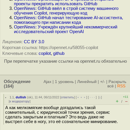
проекты прекратить использовать GitHub
OpenNews: GitHub ввёл в строй систему машинного
обучения Copilot, генерирующую код
OpenNews: GitHub начал тестирование AI-ассистента,
помогающего при написании кода
OpenNews: Учреждён крупнейший некоммерческий
исследовательский проект OpenAI
Лицензия:
CC BY 3.0
Короткая ссылка: https://opennet.ru/58055-copilot
Ключевые слова:
copilot
,
github
При перепечатке указание ссылки на opennet.ru обязательно
Обсуждение
Ajax
|
1 уровень
|
Линейный
|
+/-
|
Раскрыть
(164)
всё
|
RSS
+11
1.1
,
dullish
(
ok
), 11:44, 06/11/2022 [
ответить
] [
﹢﹢﹢
] [
· · ·
]
[
↓
]
+
–
[
к модератору
]
/
А как мелкомягкие вообще догадались такой
сомнительный, с юридической точки зрения, сервис
сделать закрытым и платным? Это ведь даже не
выстрел себе в ногу, это её сознательное минирование.