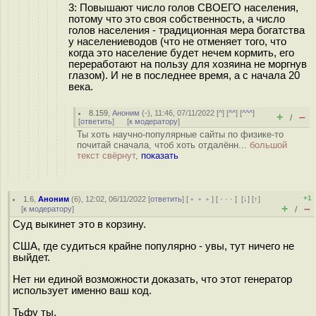
3: Повышают число голов СВОЕГО населения,
потому что это своя собственность, а число
голов населения - традиционная мера богатства
у населениеводов (что не отменяет того, что
когда это население будет нечем кормить, его
переработают на пользу для хозяина не моргнув
глазом). И не в последнее время, а с начала 20
века.
8.159
,
Аноним
(
-
), 11:46, 07/11/2022 [
^
] [
^^
] [
^^^
]
+
–
/
[
ответить
]
[
к модератору
]
Ты хоть научно-популярные сайты по физике-то
почитай сначала, чтоб хоть отдалённ...
большой
текст свёрнут,
показать
+1
1.6
,
Аноним
(
6
), 12:02, 06/11/2022 [
ответить
] [
﹢﹢﹢
] [
· · ·
]
[
↓
] [
↑
]
+
–
[
к модератору
]
/
Суд выкинет это в корзину.
США, где судиться крайне популярно - увы, тут ничего не
выйдет.
Нет ни единой возможности доказать, что этот генератор
использует именно ваш код.
Тьфу ты.