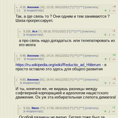
–4
4.16
,
Аноним
(
16
), 12:25, 06/11/2022 [
^
] [
^^
] [
^^^
] [
ответить
]
+
–
[
↓
] [
к модератору
]
/
Так, а где связь то ? Они одним и тем занимаются ?
Шиза прогрессирует.
–1
5.155
,
Агл
(
?
), 09:18, 07/11/2022 [
^
] [
^^
] [
^^^
] [
ответить
]
+
–
[
к модератору
]
/
а про связь надо догадаться. или телепатировать из
его мозга
+8
4.48
,
Аноним
(
48
), 14:14, 06/11/2022 [
^
] [
^^
] [
^^^
] [
ответить
]
+
–
[
↑
] [
к модератору
]
/
https://ru.wikipedia.org/wiki/Reductio_ad_Hitlerum
- я
просто оставлю это здесь для общего развития
–3
4.83
,
Аноним
(
81
), 16:54, 06/11/2022 [
^
] [
^^
] [
^^^
] [
ответить
]
+
–
[
к модератору
]
/
И ты, конечно же, не видишь разницы между
софтверной корпорацией и идеологом нацистского
движения. Ох уж эта избирательная слепота демагога!
+1
5.111
,
Neon
(
??
), 17:56, 06/11/2022 [
^
] [
^^
] [
^^^
] [
ответить
]
+
–
[
к модератору
]
/
Особой разницы не видно. Гитлер тоже был за