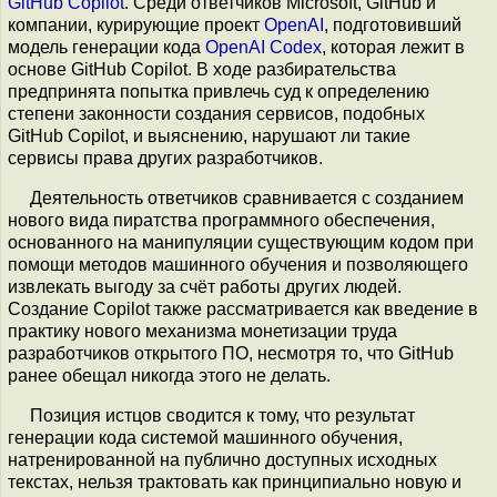
GitHub Copilot
. Среди ответчиков Microsoft, GitHub и
компании, курирующие проект
OpenAI
, подготовивший
модель генерации кода
OpenAI Codex
, которая лежит в
основе GitHub Copilot. В ходе разбирательства
предпринята попытка привлечь суд к определению
степени законности создания сервисов, подобных
GitHub Copilot, и выяснению, нарушают ли такие
сервисы права других разработчиков.
Деятельность ответчиков сравнивается с созданием
нового вида пиратства программного обеспечения,
основанного на манипуляции существующим кодом при
помощи методов машинного обучения и позволяющего
извлекать выгоду за счёт работы других людей.
Создание Copilot также рассматривается как введение в
практику нового механизма монетизации труда
разработчиков открытого ПО, несмотря то, что GitHub
ранее обещал никогда этого не делать.
Позиция истцов сводится к тому, что результат
генерации кода системой машинного обучения,
натренированной на публично доступных исходных
текстах, нельзя трактовать как принципиально новую и