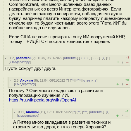
CommonCrawl, или многочисленных базах данных
наскрейпенных со всего Интернета фотографиях. Если
делать всё по-закону о копирастии, соблюдая его дух и
букву, например платить каждому копирасту лицензионные
отчисления, то будем честными: всего этого "Лета ИИ" бы
вообще никогда не случилось.
Если США не хочет проиграть гонку ИИ-вооружений КНР,
то ему ПРИДЁТСЯ послать копирастов к параше.
–3
1.2
,
pashev.ru
(
?
), 11:45, 06/11/2022 [
ответить
] [
﹢﹢﹢
] [
· · ·
]
[
↓
] [
↑
]
+
–
[
к модератору
]
/
Пусть сожрут друг друга.
+8
2.8
,
Аноним
(
8
), 12:04, 06/11/2022 [
^
] [
^^
] [
^^^
] [
ответить
]
+
–
[
к модератору
]
/
Почему ? Они много вкладывают в развитие и
популяризацию изучения ИИ.
https://ru.wikipedia.org/wiki/OpenAI
+1
3.11
,
Аноним
(
11
), 12:11, 06/11/2022 [
^
] [
^^
] [
^^^
] [
ответить
]
[
↓
]
+
–
[
к модератору
]
/
А Гитлер много вкладывал в развитие техники и
строительство дорог, он что теперь Хороший?