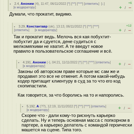
+6
2.4
,
Аноним
(
4
), 11:47, 06/11/2022 [
^
] [
^^
] [
^^^
] [
ответить
]
[
↓
]
+
–
[
к модератору
]
/
Думали, что прокатит, видимо.
+12
3.29
,
Константавр
(
ok
), 13:13, 06/11/2022 [
^
] [
^^
] [
^^^
]
+
–
[
ответить
]
[
к модератору
]
/
Так и прокатит ведь. Мелочь вся кая побухтит-
побухтит да и сдуется, дене судиться с
мелкомягкими не хватит. А те введут новое
правило в пользовательское соглашение и всё.
4.191
,
Аноним
(
-
), 04:21, 11/11/2022 [
^
] [
^^
] [
^^^
] [
ответить
]
+
–
/
[
к модератору
]
Законы об авторском праве которые мс сам же и
продавил это все не отменит. А потом какой-нибудь
кодер притащит клиентуру в суд за то что его код
скопипастили.
Как говорится, за что боролись на то и напоролись.
5.192
,
А
(
??
), 12:19, 11/11/2022 [
^
] [
^^
] [
^^^
] [
ответить
]
+
–
/
[
к модератору
]
Скорее что - дали кому-то рискнуть карьерко
сделать. Ну и теперь основная масса с попкорном в
партере, а карьерко делатель с командой героически
машется на сцене. Типа того.