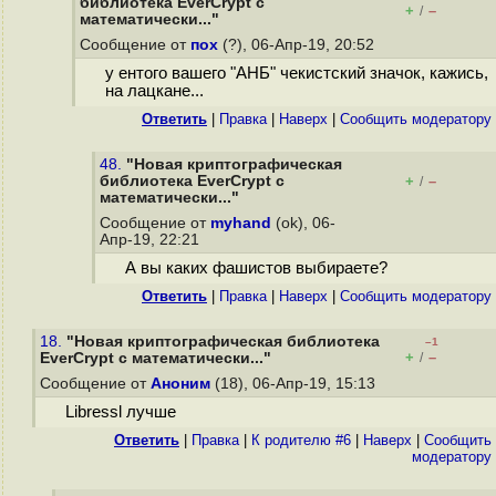
библиотека EverCrypt с
+
–
/
математически..."
Сообщение от
пох
(?), 06-Апр-19, 20:52
у ентого вашего "АНБ" чекистский значок, кажись,
на лацкане...
Ответить
|
Правка
|
Наверх
|
Cообщить модератору
48.
"Новая криптографическая
библиотека EverCrypt с
+
–
/
математически..."
Сообщение от
myhand
(ok), 06-
Апр-19, 22:21
А вы каких фашистов выбираете?
Ответить
|
Правка
|
Наверх
|
Cообщить модератору
18.
"Новая криптографическая библиотека
–1
+
–
EverCrypt с математически..."
/
Сообщение от
Аноним
(18), 06-Апр-19, 15:13
Libressl лучше
Ответить
|
Правка
|
К родителю #6
|
Наверх
|
Cообщить
модератору