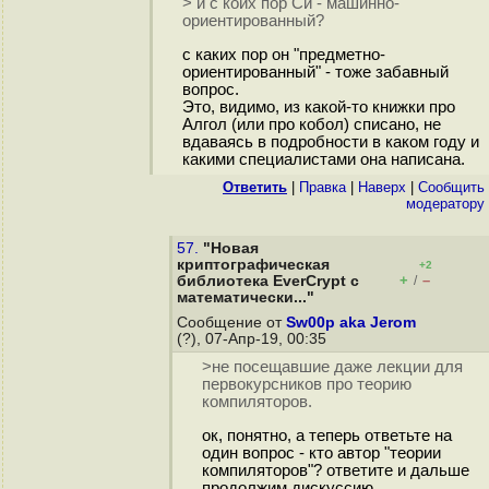
> и с коих пор Си - машинно-
ориентированный?
с каких пор он "предметно-
ориентированный" - тоже забавный
вопрос.
Это, видимо, из какой-то книжки про
Алгол (или про кобол) списано, не
вдаваясь в подробности в каком году и
какими специалистами она написана.
Ответить
|
Правка
|
Наверх
|
Cообщить
модератору
57.
"Новая
криптографическая
+2
+
–
библиотека EverCrypt с
/
математически..."
Сообщение от
Sw00p aka Jerom
(?), 07-Апр-19, 00:35
>не посещавшие даже лекции для
первокурсников про теорию
компиляторов.
ок, понятно, а теперь ответьте на
один вопрос - кто автор "теории
компиляторов"? ответите и дальше
продолжим дискуссию.