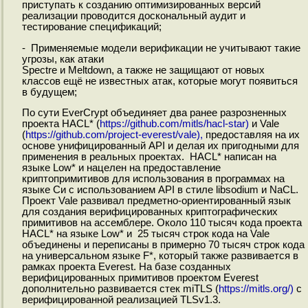
приступать к созданию оптимизированных версий
реализации проводится доскональный аудит и
тестирование спецификаций;
- Применяемые модели верификации не учитывают такие
угрозы, как атаки
Spectre и Meltdown, а также не защищают от новых
классов ещё не известных атак, которые могут появиться
в будущем;
По сути EverCrypt объединяет два ранее разрозненных
проекта HACL* (
https://github.com/mitls/hacl-star)
и Vale
(
https://github.com/project-everest/vale),
предоставляя на их
основе унифицированный API и делая их пригодными для
применения в реальных проектах. HACL* написан на
языке Low* и нацелен на предоставление
криптопримитивов для использования в программах на
языке Си с использованием API в стиле libsodium и NaCL.
Проект Vale развивал предметно-ориентированный язык
для создания верифицированных криптографических
примитивов на ассемблере. Около 110 тысяч кода проекта
HACL* на языке Low* и 25 тысяч строк кода на Vale
объединены и переписаны в примерно 70 тысяч строк кода
на универсальном языке F*, который также развивается в
рамках проекта Everest. На базе созданных
верифицированных примитивов проектом Everest
дополнительно развивается стек miTLS (
https://mitls.org/)
с
верифицированной реализацией TLSv1.3.