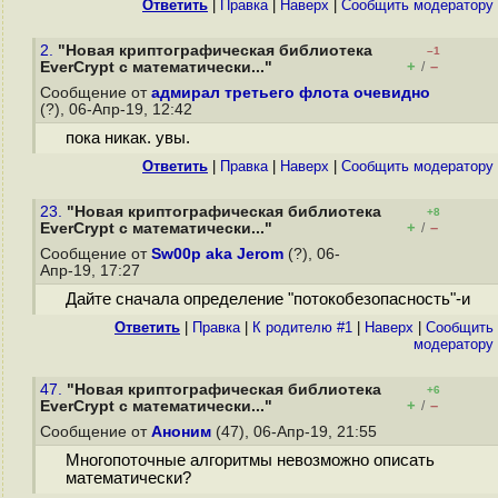
Ответить
|
Правка
|
Наверх
|
Cообщить модератору
2.
"Новая криптографическая библиотека
–1
+
–
EverCrypt с математически..."
/
Сообщение от
адмирал третьего флота очевидно
(?), 06-Апр-19, 12:42
пока никак. увы.
Ответить
|
Правка
|
Наверх
|
Cообщить модератору
23.
"Новая криптографическая библиотека
+8
+
–
EverCrypt с математически..."
/
Сообщение от
Sw00p aka Jerom
(?), 06-
Апр-19, 17:27
Дайте сначала определение "потокобезопасность"-и
Ответить
|
Правка
|
К родителю #1
|
Наверх
|
Cообщить
модератору
47.
"Новая криптографическая библиотека
+6
+
–
EverCrypt с математически..."
/
Сообщение от
Аноним
(47), 06-Апр-19, 21:55
Многопоточные алгоритмы невозможно описать
математически?