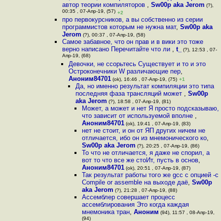
автор теории компиляторов
,
Sw00p aka Jerom
(?),
00:35 , 07-Апр-19, (57)
+2
про первокурсников, а вы собственно из серии
программистов которым не нужна мат
,
Sw00p aka
Jerom
(?), 00:37 , 07-Апр-19, (58)
Самое забавное, что он прав и в вики это тоже
верно написано Перечитайте что ли
,
t_
(?), 12:53 , 07-
Апр-19, (68)
Девочки, не ссорьтесь Cуществует и то и это
Остроконечники W различающие пер
,
Аноним84701
(ok), 16:46 , 07-Апр-19, (75)
+1
Да, но именно результат компиляции это типа
последняя фаза трансляций может
,
Sw00p
aka Jerom
(?), 18:58 , 07-Апр-19, (81)
Может, а может и нет Я просто подсказываю,
что зависит от используемой вполне
,
Аноним84701
(ok), 19:41 , 07-Апр-19, (83)
нет не стоит, и он от ЯП других ничем не
отличается, ибо он из мнемонического ко
,
Sw00p aka Jerom
(?), 20:25 , 07-Апр-19, (86)
То что не отличается, я даже не спорил, а
вот то что все же стоИт, пусть в основ
,
Аноним84701
(ok), 20:51 , 07-Апр-19, (87)
Так результат работы того же gcc с опцией -c
Compile or assemble на выходе даё
,
Sw00p
aka Jerom
(?), 21:28 , 07-Апр-19, (88)
Ассемблер совершает процесс
ассемблирования Это когда каждая
мнемоника тран
,
Аноним
(94), 11:57 , 08-Апр-19,
(94)