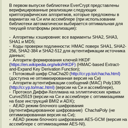
В первом выпуске библиотеки EverCrypt представлены
верифицированные реализации следующих
криптографических алгоритмов, которые предложены в
вариантах на Си или ассемблере (при использовании
библиотеки автоматически выбирается оптимальная для
текущей платформы реализация):
- Алгоритмы хэшировния: все вариаенты SHA2, SHA3,
SHA1 и MD5;
- Коды проверки подлинности: HMAC поверх SHA1, SHA2-
256, SHA2-384 и SHA2-512 для аутентификации источника
данных;
- Алгоритм формирования ключей HKDF
(
https://en.wikipedia.org/wiki/HKDF)
(HMAC-based Extract-
and-Expand Key Derivation Function);
- Потоковый шифр ChaCha20 (
http://cr.yp.to/chacha.html)
(доступна не оптимизированная версия на Си)
- Алгоритм аутентификации сообщений (MAC) Poly1305
(
http://cr.yp.to/mac.html)
(версии на Си и ассемблере),
- Протокол Диффи-Хеллмана на эллиптических кривых
Curve25519 (версии на Си и ассемблере с оптимизациями
на базе инструкций BMI2 и ADX);
- AEAD режим блочного шифрования
(аутентифицированное шифрование) ChachaPoly (не
оптимизированная версия на Си);
- AEAD режим блочного шифрования AES-GCM (версия на
ассемблере с оптимизациями AES-NI).