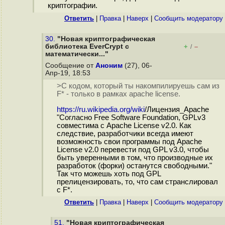
криптографии.
Ответить
|
Правка
|
Наверх
|
Cообщить модератору
30.
"Новая криптографическая
библиотека EverCrypt с
+
–
/
математически..."
Сообщение от
Аноним
(27), 06-
Апр-19, 18:53
>С кодом, который ты накомпилируешь сам из
F* - только в рамках apache license.
https://ru.wikipedia.org/wiki
/Лицензия_Apache
"Согласно Free Software Foundation, GPLv3
совместима с Apache License v2.0. Как
следствие, разработчики всегда имеют
возможность свои программы под Apache
License v2.0 перевести под GPL v3.0, чтобы
быть уверенными в том, что производные их
разработок (форки) останутся свободными."
Так что можешь хоть под GPL
прелицензировать, то, что сам странслировал
с F*.
Ответить
|
Правка
|
Наверх
|
Cообщить модератору
51.
"Новая криптографическая