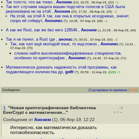
Так толсто, что аж тонко
,
Аноним
(22), 16:25 , 06-Апр-19, (22)
+1
Так вот случаем защита машин подсчёта голосов в США была
реализована не на этой
,
Аноним
(25), 17:32 , 06-Апр-19, (25)
–1
На этой, на этой А так, как она в открытых исходниках, значит,
скоро её соберут
,
Анонимс
(?), 14:38 , 07-Апр-19, (69)
–1
А как же Rust, как же без него 128546
,
Аноним
(-), 21:06 , 06-Апр-19, (44)
Так я не понял, а Rust где
,
анонас
(?), 00:01 , 07-Апр-19, (54)
–2
Так, как rust ещё молодой язык, то ещсложно
,
Анонимс
(?), 14:41 ,
07-Апр-19, (70)
сложно найти высококвалифицированных специалистов,
особенно по криптографии
,
Анонимс
(?), 14:46 , 07-Апр-19, (71)
Математически доказать надежность этой программы, как
подавляющего количества др
,
getfr
(?), 00:59 , 12-Апр-19, (
122
)
+1
Сообщения
[
Сортировка по времени
|
RSS
]
1.
"Новая криптографическая библиотека
–4
+
–
EverCrypt с математически..."
/
Сообщение от
Аноним
(1), 06-Апр-19, 12:22
Интересно, как математически доказать
потокобезопасность.