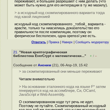
переживают, и большее разрешают с ним делать (что
может быть нужно для его интеграции в ту же мазилу).
> а исходный код скомпилированного варианта тогда
под какой лицензией
исходный код скомпилированного _тобой_ варианта -
apache, только ты ниасилишь доказательство его
правильности после компиляции, поэтому он
феерически бесполезен, одна openssl уже есть.
Ответить
|
Правка
|
Наверх
|
Cообщить модератору
21.
"Новая криптографическая
библиотека EverCrypt с математически..."
+
–
/
Сообщение от
Аноним
(21), 06-Апр-19, 15:42
> за скомпилированный они меньше переживают
Читаем внимательно
> На основании эталонного кода на языке F* затем
генерируется код на ассемблере, Си, OCaml,
JavaScript и Web Assembly.
О скопмилированном коде тут речь не идет.
Поэтому не путайте. Скомпилированный исходный
код под той же лицензией, что и сам исходный код.