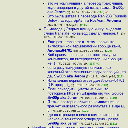
это не компиляция - а перевод трансляция,
кодогенерация в другой язык, назыв
,
Sw00p
aka Jerom
(?), 16:52 , 08-Апр-19, (
105
)
–1
Это была цитата в переводе Ren 233 Tournois
Betov , автора SpAsm и RosAsm
,
Аноним
(94), 07:59 , 09-Апр-19, (
116
)
Ты молодец Открыл нужную книгу, выделил
слово translate, но вывод сделал неверн
,
t_
(?),
13:59 , 08-Апр-19, (99)
Еще раз - translator в _этом_ варианте
англоязычной терминологии вообще как-т
,
Аноним84701
(ok), 21:56 , 08-Апр-19, (
109
)
Всё правильно написано, поскольку ни
компилятор, ни интерпретатор, ни сборщик
не
,
t_
(?), 01:21 , 09-Апр-19, (
114
)
+2
если результирующую понимать как
конечный этап машинные коды операций , то
да
,
Sw00p aka Jerom
(?), 18:41 , 09-Апр-19, (
117
)
Изначально верный ответ дал Аноним84701
D В прогр
,
t_
(?), 02:38 , 10-Апр-19, (
118
)
Если приводить цитаты из вики, то
повторюсь https en wikipedia org wiki Source
,
Sw00p aka Jerom
(?), 15:03 , 10-Апр-19, (
119
)
Я тоже повторно объясню компиляция не
требует обязательного результата в виде м
,
t_
(?), 23:40 , 10-Апр-19, (
120
)
где на странице в вике о компиляторе это
написано там строго утверждено - резул
,
Sw00p aka Jerom
(?), 01:17 , 11-Апр-19, (
121
)
Вообще-то Вики сама суть результат компиляции