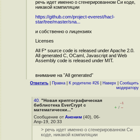
речь идет именно о сгенерированном Си коде,
никакой компиляции
https://github.com/project-everest/hacl-
star/tree/master/sna...
и собственно о лицензиях
Licenses
All F* source code is released under Apache 2.0.
All generated C, OCaml, Javascript and Web
Assembly code is released under MIT.
внимание на "All generated"
Ответить
|
Правка
|
К родителю #26
|
Наверх
|
Cообщить
модератору
40.
"Новая криптографическая
–1
библиотека EverCrypt с
+
–
/
математически..."
Сообщение от
Аноним
(40), 06-
Апр-19, 20:33
> речь идет именно о сгенерированном Си
коде, никакой компиляции