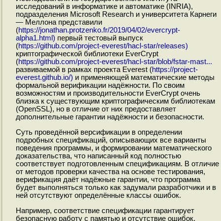
исследований в информатике и автоматике (INRIA),
подразделения Microsoft Research и университета Карнеги
— Меллона представили
(
https://jonathan.protzenko.fr/2019/04/02/evercrypt-
alpha1.html)
первый тестовый выпуск
(
https://github.com/project-everest/hacl-star/releases)
криптографической библиотеки EverCrypt
(
https://github.com/project-everest/hacl-star/blob/fstar-mast...
развиваемой в рамках проекта Everest (
https://project-
everest.github.io/)
и применяющей математические методы
формальной верификации надёжности. По своим
возможностям и производительности EverCrypt очень
близка к существующим криптографическим библиотекам
(OpenSSL), но в отличие от них предоставляет
дополнительные гарантии надёжности и безопасности.
Суть проведённой версификации в определении
подробных спецификаций, описывающих все варианты
поведения программы, и формировании математического
доказательства, что написанный код полностью
соответствует подготовленным спецификациям. В отличие
от методов проверки качества на основе тестирования,
верификация даёт надёжные гарантии, что программа
будет выполняться только как задумали разработчики и в
ней отсутствуют определённые классы ошибок.
Например, соответствие спецификации гарантирует
безопасную работу с памятью и отсутствие ошибок,