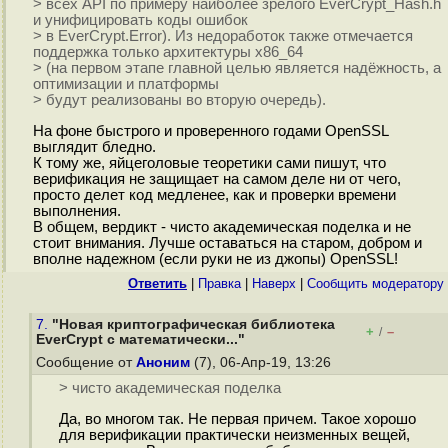
> всех API по примеру наиболее зрелого EverCrypt_Hash.h
и унифицировать коды ошибок
> в EverCrypt.Error). Из недоработок также отмечается
поддержка только архитектуры x86_64
> (на первом этапе главной целью является надёжность, а
оптимизации и платформы
> будут реализованы во вторую очередь).
На фоне быстрого и проверенного годами OpenSSL
выглядит бледно.
К тому же, яйцеголовые теоретики сами пишут, что
верификация не защищает на самом деле ни от чего,
просто делет код медленее, как и проверки времени
выполнения.
В общем, вердикт - чисто академическая поделка и не
стоит внимания. Лучше оставаться на старом, добром и
вполне надежном (если руки не из джопы) OpenSSL!
Ответить
|
Правка
|
Наверх
|
Cообщить модератору
7.
"Новая криптографическая библиотека
+
–
/
EverCrypt с математически..."
Сообщение от
Аноним
(7), 06-Апр-19, 13:26
> чисто академическая поделка
Да, во многом так. Не первая причем. Такое хорошо
для верификации практически неизменных вещей,