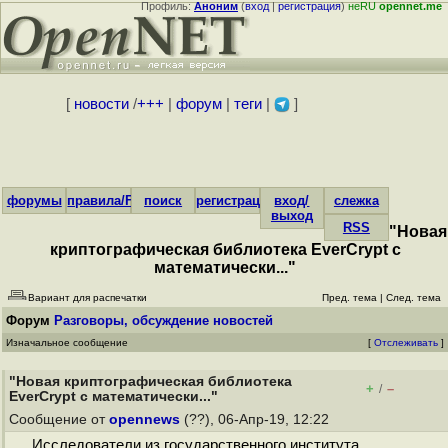
Профиль:
Аноним
(
вход
|
регистрация
)
неRU
opennet.me
[
новости
/
+++
|
форум
|
теги
|
]
форумы
правила/FAQ
поиск
регистрация
вход/
слежка
выход
RSS
"Новая
криптографическая библиотека EverCrypt с
математически..."
Вариант для распечатки
Пред. тема
|
След. тема
Форум
Разговоры, обсуждение новостей
Изначальное сообщение
[
Отслеживать
]
"Новая криптографическая библиотека
+
–
/
EverCrypt с математически..."
Сообщение от
opennews
(??), 06-Апр-19, 12:22
Исследователи из государственного института