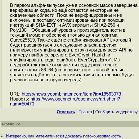
В первом альфа-выпуске уже в основной массе завершена
верификация кода, но ещё остаются некоторые не
охваченные области. Пока не верифицированы и не
включены в поставку оптимизированные при помощи
инструкций SHA-EXT и AVX варианты SHA2-256 и
Poly130. Обещанный уровень производительности в
текущий момент обеспечен только для алгоритма
Curve25519. Также ещё не стабилизирован API, который
будет расширяться в следующих альфа-версиях
(планируется унифицировать структуры для всех API по
примеру наиболее зрелого EverCrypt_Hash.h и
унифицировать коды ошибок в EverCrypt.Error). Из
недоработок также отмечается поддержка только
архитектуры x86_64 (на первом этапе главной целью
является надёжность, а оптимизации и платформы будут
реализованы во вторую очередь).
URL:
https://news.ycombinator.com/item?id=19563073
Новость:
https://www.opennet.ru/opennews/art.shtml?
num=50470
Ответить
|
Правка
|
Cообщить модератору
Оглавление
Интересно, как математически доказать потокобезопасность
,