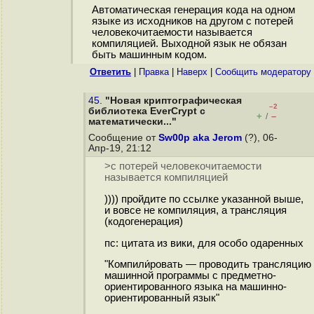
Автоматическая генерация кода на одном
языке из исходников на другом с потерей
человекочитаемости называется
компиляцией. Выходной язык не обязан
быть машинным кодом.
Ответить
|
Правка
|
Наверх
|
Cообщить модератору
45.
"Новая криптографическая
–2
библиотека EverCrypt с
+
–
/
математически..."
Сообщение от
Sw00p aka Jerom
(?), 06-
Апр-19, 21:12
>с потерей человекочитаемости
называется компиляцией
)))) пройдите по ссылке указанной выше,
и вовсе не компиляция, а трансляция
(кодогенерация)
пс: цитата из вики, для особо одаренных
"Компили́ровать — проводить трансляцию
машинной программы с предметно-
ориентированного языка на машинно-
ориентированный язык"