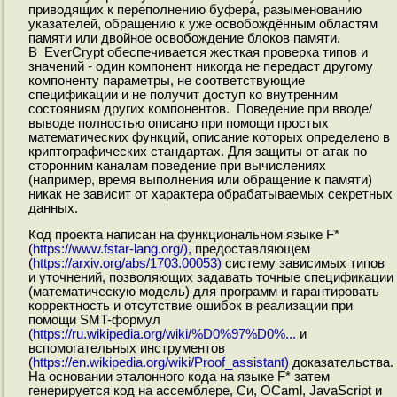
приводящих к переполнению буфера, разыменованию
указателей, обращению к уже освобождённым областям
памяти или двойное освобождение блоков памяти.
В EverCrypt обеспечивается жесткая проверка типов и
значений - один компонент никогда не передаст другому
компоненту параметры, не соответствующие
спецификации и не получит доступ ко внутренним
состояниям других компонентов. Поведение при вводе/
выводе полностью описано при помощи простых
математических функций, описание которых определено в
криптографических стандартах. Для защиты от атак по
сторонним каналам поведение при вычислениях
(например, время выполнения или обращение к памяти)
никак не зависит от характера обрабатываемых секретных
данных.
Код проекта написан на функциональном языке F*
(
https://www.fstar-lang.org/),
предоставляющем
(
https://arxiv.org/abs/1703.00053)
систему зависимых типов
и уточнений, позволяющих задавать точные спецификации
(математическую модель) для программ и гарантировать
корректность и отсутствие ошибок в реализации при
помощи SMT-формул
(
https://ru.wikipedia.org/wiki/%D0%97%D0%...
и
вспомогательных инструментов
(
https://en.wikipedia.org/wiki/Proof_assistant)
доказательства.
На основании эталонного кода на языке F* затем
генерируется код на ассемблере, Си, OCaml, JavaScript и