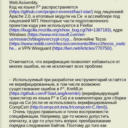
Web Assembly.
Код на языке F* распространяется
(
https://github.com/project-everest/hacl-star/)
под лицензией
Apache 2.0, а итоговые модули на Си и ассемблере под
лицензией MIT. Некоторые части подготовленного
проектом кода уже используются в Firefox
(
https://bugzilla.mozilla.org/show_bug.cgi?id=1387183),
ядре
Windows (
https://www.microsoft.com/en-
us/research/blog/evercrypt-cryp...
блокчейне Tezos
(
https://www.reddit.com/r/tezos/comments/8hrsz2/tezos_switc
he...
и VPN Wireguard (
https://lwn.net/Articles/770750/)
.
Отмечается, что верификация позволяет избавиться от
многих ошибок, но не исключает всех проблем:
- Используемый при разработке инструментарий остаётся
не верифицированным, в том числе возможно
существование ошибок в F*, KreMLin
(
https://github.com/FStarLang/kremlin)
(верифицирующий
транслятор из языка F* в Си) и в компиляторах для сборки
кода на Си (если не использовать верифицированный
CompCert (
http://compcert.inria.fr/compcert-C.html))
.
- Очень трудно правильно и точно воспроизвести
спецификации. Например, где-то можно допустить
опечатку, а где-то упустить вопрос преобразование
порядка следования байтов. Поэтому до того как