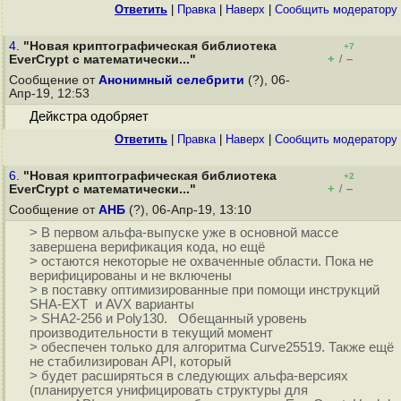
Ответить
|
Правка
|
Наверх
|
Cообщить модератору
4.
"Новая криптографическая библиотека
+7
+
–
EverCrypt с математически..."
/
Сообщение от
Анонимный селебрити
(?), 06-
Апр-19, 12:53
Дейкстра одобряет
Ответить
|
Правка
|
Наверх
|
Cообщить модератору
6.
"Новая криптографическая библиотека
+2
+
–
EverCrypt с математически..."
/
Сообщение от
АНБ
(?), 06-Апр-19, 13:10
> В первом альфа-выпуске уже в основной массе
завершена верификация кода, но ещё
> остаются некоторые не охваченные области. Пока не
верифицированы и не включены
> в поставку оптимизированные при помощи инструкций
SHA-EXT и AVX варианты
> SHA2-256 и Poly130. Обещанный уровень
производительности в текущий момент
> обеспечен только для алгоритма Curve25519. Также ещё
не стабилизирован API, который
> будет расширяться в следующих альфа-версиях
(планируется унифицировать структуры для