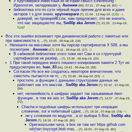
У Кругомвраги известный из истории смысл Einkreisung -
Идеология, овладевшая у
,
Аноним
(60), 07:21 , 07-Апр-19, (61)
+1
библиотека это по сути чёрный ящик причем для всех и даже
авторов т к для знани
,
кругомвраги
(?), 21:04 , 12-Апр-19, (
125
)
–1
доверяй, но проверяйЕсли, нам предлагают, это не значить,
что нас защищаютпс вы
,
Sw00p aka Jerom
(?), 01:33 , 13-Апр-19,
(
)
126
Все эти ошибки возникают при динамической работе с памятью или
при зависимости л
,
.
(?), 15:05 , 06-Апр-19, (16)
Напишите на массивах хотя бы парсер сертификатов X 509, а мы
посмотрим
,
Аноним
(17), 15:11 , 06-Апр-19, (17)
–1
В сабжевой библиотеке этого тоже нет Сам я со структурой
сертификатов не разбир
,
.
(?), 15:36 , 06-Апр-19, (20)
1 При такой передаче много лишнего копирования памяти 2 Тут не
предусмотрен во
,
Ivan_83
(ok), 19:42 , 06-Апр-19, (38)
Согласен Но все же создалось некоторое впечатление, что
сместить пытаются не rc
,
.
(?), 23:46 , 06-Апр-19, (53)
–1
простите, а функции с данными структурами данных не
работают как это массив
,
Sw00p aka Jerom
(?), 02:32 , 07-Апр-19,
(59)
нет, нелинейность в шифрах задают так называемые бент-
функции , в том же aes эт
,
Sw00p aka Jerom
(?), 14:57 , 07-Апр-19,
(72)
Chacha и подобные шифры используют три операции
сложение, xor и побитовый сдвиг
,
.
(?), 16:18 , 07-Апр-19, (74)
+1
не у сложения по модулю , а от выбора S-Box
,
Sw00p aka
Jerom
(?), 18:18 , 07-Апр-19, (80)
Оригинальная чача, s-box ов там нет https github com
odzhan tinycrypt blob mas
,
.
(?), 19:03 , 07-Апр-19, (82)