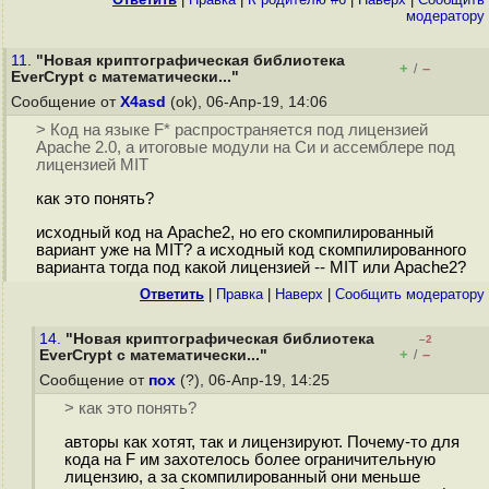
модератору
11.
"Новая криптографическая библиотека
+
–
/
EverCrypt с математически..."
Сообщение от
X4asd
(ok), 06-Апр-19, 14:06
> Код на языке F* распространяется под лицензией
Apache 2.0, а итоговые модули на Си и ассемблере под
лицензией MIT
как это понять?
исходный код на Apache2, но его скомпилированный
вариант уже на MIT? а исходный код скомпилированного
варианта тогда под какой лицензией -- MIT или Apache2?
Ответить
|
Правка
|
Наверх
|
Cообщить модератору
14.
"Новая криптографическая библиотека
–2
+
–
EverCrypt с математически..."
/
Сообщение от
пох
(?), 06-Апр-19, 14:25
> как это понять?
авторы как хотят, так и лицензируют. Почему-то для
кода на F им захотелось более ограничительную
лицензию, а за скомпилированный они меньше