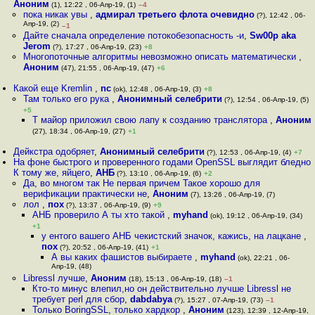
Аноним
(1), 12:22 , 06-Апр-19, (1)
–4
пока никак увы
,
адмирал третьего флота очевидно
(?), 12:42 , 06-
Апр-19, (2)
–1
Дайте сначала определение потокобезопасность -и
,
Sw00p aka
Jerom
(?), 17:27 , 06-Апр-19, (23)
+8
Многопоточные алгоритмы невозможно описать математически
,
Аноним
(47), 21:55 , 06-Апр-19, (47)
+6
Какой еще Kremlin
,
nc
(ok), 12:48 , 06-Апр-19, (3)
+8
Там только его рука
,
Анонимный селебрити
(?), 12:54 , 06-Апр-19, (5)
+5
Т майор приложил свою лапу к созданию транслятора
,
Аноним
(27), 18:34 , 06-Апр-19, (27)
+1
Дейкстра одобряет
,
Анонимный селебрити
(?), 12:53 , 06-Апр-19, (4)
+7
На фоне быстрого и проверенного годами OpenSSL выглядит бледно
К тому же, яйцего
,
АНБ
(?), 13:10 , 06-Апр-19, (6)
+2
Да, во многом так Не первая причем Такое хорошо для
верификации практически не
,
Аноним
(7), 13:26 , 06-Апр-19, (7)
лол
,
пох
(?), 13:37 , 06-Апр-19, (9)
+9
АНБ проверило А ты хто такой
,
myhand
(ok), 19:12 , 06-Апр-19, (34)
+1
у ентого вашего АНБ чекистский значок, кажись, на лацкане
,
пох
(?), 20:52 , 06-Апр-19, (41)
+1
А вы каких фашистов выбираете
,
myhand
(ok), 22:21 , 06-
Апр-19, (48)
Libressl лучше
,
Аноним
(18), 15:13 , 06-Апр-19, (18)
–1
Кто-то минус влепил,но он действительно лучше Libressl не
требует perl для сбор
,
dabdabya
(?), 15:27 , 07-Апр-19, (73)
–1
Только BoringSSL, только хардкор
,
Аноним
(123), 12:39 , 12-Апр-19,