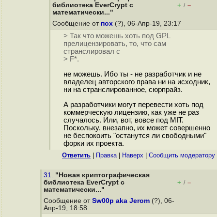
библиотека EverCrypt с
+
–
/
математически..."
Сообщение от
пох
(?), 06-Апр-19, 23:17
> Так что можешь хоть под GPL
прелицензировать, то, что сам
странслировал с
> F*.
не можешь. Ибо ты - не разработчик и не
владелец авторского права ни на исходник,
ни на странслированное, сюрпрайз.
А разработчики могут перевести хоть под
коммерческую лицензию, как уже не раз
случалось. Или, вот, вовсе под MIT.
Поскольку, внезапно, их может совершенно
не беспокоить "останутся ли свободными"
форки их проекта.
Ответить
|
Правка
|
Наверх
|
Cообщить модератору
31.
"Новая криптографическая
библиотека EverCrypt с
+
–
/
математически..."
Сообщение от
Sw00p aka Jerom
(?), 06-
Апр-19, 18:58