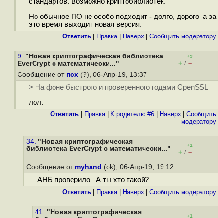
стандартов. Возможно криптобиблиотек.
Но обычное ПО не особо подходит - долго, дорого, а за
это время выходит новая версия.
Ответить
|
Правка
|
Наверх
|
Cообщить модератору
9.
"Новая криптографическая библиотека
+9
+
–
EverCrypt с математически..."
/
Сообщение от
пох
(?), 06-Апр-19, 13:37
> На фоне быстрого и проверенного годами OpenSSL
лол.
Ответить
|
Правка
|
К родителю #6
|
Наверх
|
Cообщить
модератору
34.
"Новая криптографическая
+1
библиотека EverCrypt с математически..."
+
–
/
Сообщение от
myhand
(ok), 06-Апр-19, 19:12
АНБ проверило. А ты хто такой?
Ответить
|
Правка
|
Наверх
|
Cообщить модератору
41.
"Новая криптографическая
+1