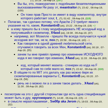
(?), 20:16 , 08-Апр-19, (
107
)
Вы бы, это, поаккуратнее с подобными безаппеляционными
высказаваниями Ни разу эт
,
meantraitor
(?), 15:42 , 08-Апр-19,
(100)
Он тоже прав Просто он имеет в виду компилятор, внутри
которого работает sour
,
t_
(?), 01:42 , 09-Апр-19, (
115
)
Полагаю, так сделано потому, что Apache 2 0 требует явного
указания на то, какие
,
KonstantinB
(ok), 15:22 , 06-Апр-19, (19)
+2
а кому пришло бы в глову модифицировать НЕ исходный код а
получившийся скомпилир
,
X4asd
(ok), 19:38 , 06-Апр-19, (37)
например, вот Мозилле - пришло Не всегда получается чужой
исходник вот так, не м
,
пох
(?), 20:58 , 06-Апр-19, (43)
–1
Как говорили в одной древней любительской сети,
отучаемся говорить за всех Мен
,
KonstantinB
(ok), 00:18 , 07-
Апр-19, (55)
зачем ты мне привёл пример про изменение ИСХОДНОГО
кода я же говорил про изменен
,
X4asd
(ok), 11:33 , 08-Апр-19, (93)
код, который меняет мазила - сгенерен из кода на F
который сам по себе мало ко
,
пох
(?), 22:42 , 08-Апр-19, (
110
)
В общем-то по MIT это делать как раз можно беря их
скомпилированные варианты С
,
KonstantinB
(ok), 00:20 , 07-
Апр-19, (56)
речь не о можно ли а о зачем такое делать
,
X4asd
(ok),
11:30 , 08-Апр-19, (92)
посмотрим на это с другой сторонытам где есть одна спецификация
может быть и дру
,
кругомвраги
(?), 14:46 , 06-Апр-19, (15)
–4
в смысле неразглашаемая
,
Sw00p aka Jerom
(?), 19:03 , 06-Апр-19,
(32)