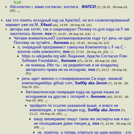
(
)
123
Абсолютно с вами согласен, коллега
,
ФАПСИ
(?), 19:16 , 06-Апр-19,
(35)
+1
как это понять исходный код на Apache2, но его скомпилированный
вариант уже на M
,
X4asd
(ok), 14:06 , 06-Апр-19, (11)
авторы как хотят, так и лицензируют Почему-то для кода на F им
захотелось более
,
пох
(?), 14:25 , 06-Апр-19, (14)
–2
Читаем внимательноО скопмилированном коде тут речь не идет
Поэтому не путайте
,
Аноним
(21), 15:42 , 06-Апр-19, (21)
о, очередной программист самоучка Компилятор с F на C -
вполне себе компилято
,
пох
(?), 17:52 , 06-Апр-19, (26)
–1
https ru wikipedia org wiki Лицензия_Apache Согласно Free
Software Foundation,
,
Аноним
(27), 18:53 , 06-Апр-19, (30)
не можешь Ибо ты - не разработчик и не владелец
авторского права ни на исходник
,
пох
(?), 23:17 , 06-Апр-19,
(51)
речь идет именно о сгенерированном Си коде, никакой
компиляцииhttps github com
,
Sw00p aka Jerom
(?), 18:58 , 06-
Апр-19, (31)
Автоматическая генерация кода на одном языке из
исходников на другом с потерей ч
,
Аноним
(40), 20:33 , 06-
Апр-19, (40)
–1
пройдите по ссылке указанной выше, и вовсе не
компиляция, а трансляция код
,
Sw00p aka Jerom
(?),
21:12 , 06-Апр-19, (45)
–2
вашу викивракию пишут такие же эксперты как и вы -
не посещавшие даже лекции д
,
пох
(?), 22:50 , 06-Апр-19,
(49)
–1
ок, понятно, а теперь ответьте на один вопрос - кто