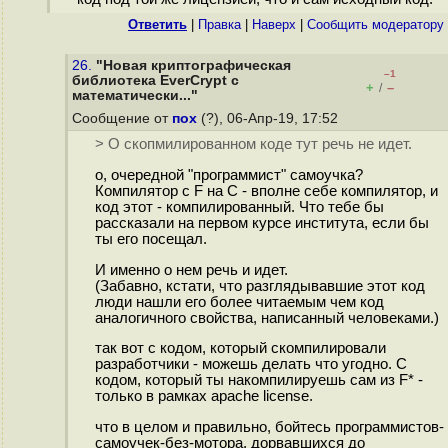
Ответить
|
Правка
|
Наверх
|
Cообщить модератору
26.
"Новая криптографическая
–1
библиотека EverCrypt с
+
–
/
математически..."
Сообщение от
пох
(?), 06-Апр-19, 17:52
> О скопмилированном коде тут речь не идет.
о, очередной "программист" самоучка?
Компилятор с F на C - вполне себе компилятор, и
код этот - компилированный. Что тебе бы
рассказали на первом курсе института, если бы
ты его посещал.
И именно о нем речь и идет.
(Забавно, кстати, что разглядывавшие этот код
люди нашли его более читаемым чем код
аналогичного свойства, написанный человеками.)
так вот с кодом, который скомпилировали
разработчики - можешь делать что угодно. С
кодом, который ты накомпилируешь сам из F* -
только в рамках apache license.
что в целом и правильно, бойтесь программистов-
самоучек-без-мотора, дорвавшихся до