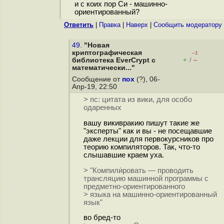
и с коих пор Си - машинно-
ориентированный?
Ответить
|
Правка
|
Наверх
|
Cообщить модератору
49.
"Новая
криптографическая
–1
+
–
библиотека EverCrypt с
/
математически..."
Сообщение от
пох
(?), 06-
Апр-19, 22:50
> пс: цитата из вики, для особо
одаренных
вашу викивракию пишут такие же
"эксперты" как и вы - не посещавшие
даже лекции для первокурсников про
теорию компиляторов. Так, что-то
слышавшие краем уха.
> "Компили́ровать — проводить
трансляцию машинной программы с
предметно-ориентированного
> языка на машинно-ориентированный
язык"
во бред-то