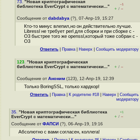
73.
"Новая криптографическая
–1
библиотека EverCrypt с математически..."
+
–
/
Сообщение от
dabdabya
(?), 07-Апр-19, 15:27
Кто-то минус влепил,но он действительно лучше.
Libressl не требует perl для сборки и при сборке с -
O3 быстрее того же openssl,который тоже собран с -
O3
Ответить
|
Правка
|
Наверх
|
Cообщить модератору
123
.
"Новая криптографическая
библиотека EverCrypt с математически..."
+
–
/
Сообщение от
Аноним
(123), 12-Апр-19, 12:39
Только BoringSSL, только хардкор!
Ответить
|
Правка
|
К родителю #18
|
Наверх
|
Cообщить
модератору
35.
"Новая криптографическая библиотека
+1
+
–
EverCrypt с математически..."
/
Сообщение от
ФАПСИ
(?), 06-Апр-19, 19:16
Абсолютно с вами согласен, коллега!
Ответить
|
Правка
|
К родителю #6
|
Наверх
|
Cообщить