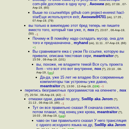
com-pile дословно в одну кучу
,
Аноним
(60), 07:06 , 07-
Апр-19, (60)
Выше по ссылкеhttps github com project-everest hacl-
starЕще используется extr
,
Аноним84701
(ok), 17:35 ,
07-Апр-19, (79)
вы только в википедию этот бред теперь не пишите
вместо того, который там уже, п
,
пох
(?), 23:07 , 06-Апр-19,
(50)
–1
Почему-ж В помойку надо складать мусор, она для
того и предназначена
,
myhand
(ok), 11:11 , 07-Апр-19, (66)
+1
Вы сравниваете ежа с ужом По ссылке, которую вы
привели, описана текстовая сери
,
meantraitor
(?),
15:59 , 08-Апр-19, (101)
вы, похоже, не владеете темой Вся суть проекта
llvm - что вот это вот внутренне
,
пох
(?), 23:10 , 08-
Апр-19, (
)
111
Да-да, уже 15 лет не владею Все современные
компиляторы так устроены уже давно
,
meantraitor
(?), 13:00 , 12-Апр-19, (
124
)
–1
перепись безграмотных программистов на опеннете
,
пох
(?), 20:54 , 06-Апр-19, (42)
–1
отмазки одни, давай по делу
,
Sw00p aka Jerom
(?),
21:13 , 06-Апр-19, (46)
–1
Тут он все правильно сказал Я сначала смеялся,
потом плакал, под конец уже крова
,
meantraitor
(?),
16:03 , 08-Апр-19, (
)
102
чаво он там правильного сказал У него трансляция
с одного исходного языка на др
,
Sw00p aka Jerom