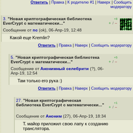
Ответить
|
Правка
|
К родителю #1
|
Наверх
|
Cообщить
модератору
3.
"Новая криптографическая библиотека
+8
+
–
EverCrypt с математически..."
/
Сообщение от
nc
(ok), 06-Апр-19, 12:48
Какой еще Kremlin?
Ответить
|
Правка
|
Наверх
|
Cообщить модератору
5.
"Новая криптографическая библиотека
+5
+
–
EverCrypt с математически..."
/
Сообщение от
Анонимный селебрити
(?), 06-
Апр-19, 12:54
Там только его рука :)
Ответить
|
Правка
|
Наверх
|
Cообщить модератору
27.
"Новая криптографическая
+1
библиотека EverCrypt с математически..."
+
–
/
Сообщение от
Аноним
(27), 06-Апр-19, 18:34
Т. майор приложил свою лапу к созданию
транслятора.