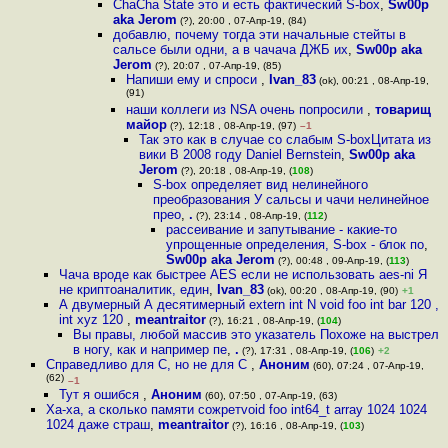
ChaCha State это и есть фактический S-box
,
Sw00p
aka Jerom
(?), 20:00 , 07-Апр-19, (84)
добавлю, почему тогда эти начальные стейты в
сальсе были одни, а в чачача ДЖБ их
,
Sw00p aka
Jerom
(?), 20:07 , 07-Апр-19, (85)
Напиши ему и спроси
,
Ivan_83
(ok), 00:21 , 08-Апр-19,
(91)
наши коллеги из NSA очень попросили
,
товарищ
майор
(?), 12:18 , 08-Апр-19, (97)
–1
Так это как в случае со слабым S-boxЦитата из
вики В 2008 году Daniel Bernstein
,
Sw00p aka
Jerom
(?), 20:18 , 08-Апр-19, (
108
)
S-box определяет вид нелинейного
преобразования У сальсы и чачи нелинейное
прео
,
.
(?), 23:14 , 08-Апр-19, (
112
)
рассеивание и запутывание - какие-то
упрощенные определения, S-box - блок по
,
Sw00p aka Jerom
(?), 00:48 , 09-Апр-19, (
113
)
Чача вроде как быстрее AES если не использовать aes-ni Я
не криптоаналитик, един
,
Ivan_83
(ok), 00:20 , 08-Апр-19, (90)
+1
А двумерный А десятимерный extern int N void foo int bar 120 ,
int xyz 120
,
meantraitor
(?), 16:21 , 08-Апр-19, (
104
)
Вы правы, любой массив это указатель Похоже на выстрел
в ногу, как и например пе
,
.
(?), 17:31 , 08-Апр-19, (
106
)
+2
Справедливо для C, но не для C
,
Аноним
(60), 07:24 , 07-Апр-19,
(62)
–1
Тут я ошибся
,
Аноним
(60), 07:50 , 07-Апр-19, (63)
Ха-ха, а сколько памяти сожретvoid foo int64_t array 1024 1024
1024 даже страш
,
meantraitor
(?), 16:16 , 08-Апр-19, (
103
)