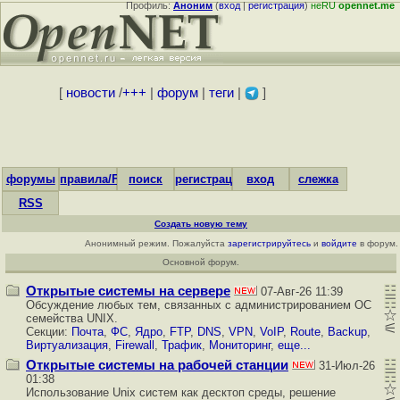
Профиль:
Аноним
(
вход
|
регистрация
)
неRU
opennet.me
[
новости
/
+++
|
форум
|
теги
|
]
форумы
правила/FAQ
поиск
регистрация
вход
слежка
RSS
Создать новую тему
Анонимный режим. Пожалуйста
зарегистрируйтесь
и
войдите
в форум.
Основной форум.
Открытые системы на сервере
07-Авг-26 11:39
Обсуждение любых тем, связанных с администрированием ОС
семейства UNIX.
Секции:
Почта
,
ФС
,
Ядро
,
FTP
,
DNS
,
VPN
,
VoIP
,
Route
,
Backup
,
Виртуализация
,
Firewall
,
Трафик
,
Мониторинг
,
еще...
Открытые системы на рабочей станции
31-Июл-26
01:38
Использование Unix систем как десктоп среды, решение