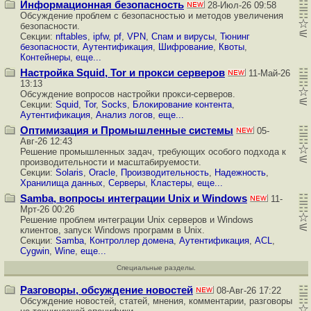
Информационная безопасность
28-Июл-26 09:58
Обсуждение проблем с
безопасностью
и методов увеличения
безопасности.
Секции:
nftables
,
ipfw
,
pf
,
VPN
,
Cпам и вирусы
,
Тюнинг
безопасности
,
Аутентификация
,
Шифрование
,
Квоты
,
Контейнеры
,
еще...
Настройка Squid, Tor и прокси серверов
11-Май-26
13:13
Обсуждение вопросов настройки прокси-серверов.
Секции:
Squid
,
Tor
,
Socks
,
Блокирование контента
,
Аутентификация
,
Анализ логов
,
еще...
Оптимизация и Промышленные системы
05-
Авг-26 12:43
Решение промышленных задач, требующих особого подхода к
производительности и масштабируемости.
Секции:
Solaris
,
Oracle
,
Производительность
,
Надежность
,
Хранилища данных
,
Серверы
,
Кластеры
,
еще...
Samba, вопросы интеграции Unix и Windows
11-
Мрт-26 00:26
Решение проблем интеграции Unix серверов и Windows
клиентов, запуск Windows программ в Unix.
Секции:
Samba
,
Контроллер домена
,
Аутентификация
,
ACL
,
Cygwin
,
Wine
,
еще...
Специальные разделы.
Разговоры, обсуждение новостей
08-Авг-26 17:22
Обсуждение новостей, статей, мнения, комментарии, разговоры