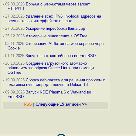
-
09.03.2026
Борьба с web-ботами через запрет
HTTP/1.1
-
27.02.2026
Удаление всех IPv6 link-local адресов на
всех сетевых интерфейсах в Linux
-
27.01.2026
Ускорение пересборки llama.cpp
-
25.12.2025
Атомарные обновления в OSTree
-
03.11.2025
Отсеивание AI-ботов на web-сервере через
Cookie
-
01.11.2025
Запуск Linux-контейнеров во FreeBSD
-
26.10.2025
Создание загрузочного атомарно
обновляемого образа Oracle Linux при помощи
OSTree
-
19.09.2025
Сборка deb-пакета для решения проблем с
плагином nvim-cmp для neovim в Debian 13
-
09.09.2025
Запуск KDE Plasma 6 с Wayland во
FreeBSD
RSS
|
Следующие 15 записей >>
end of page