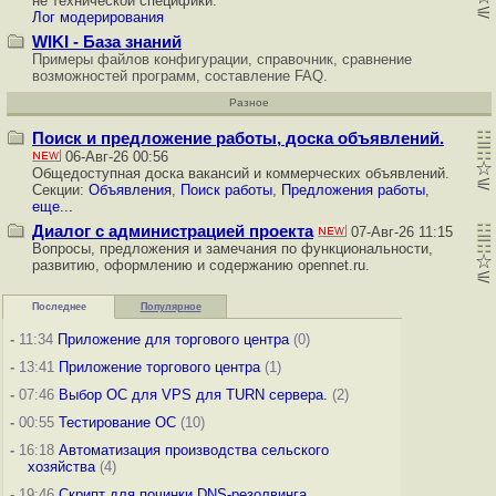
не технической специфики.
Лог модерирования
WIKI - База знаний
Примеры файлов конфигурации, справочник, сравнение
возможностей программ, составление FAQ.
Разное
Поиск и предложение работы, доска объявлений.
06-Авг-26 00:56
Общедоступная доска вакансий и коммерческих объявлений.
Секции:
Объявления
,
Поиск работы
,
Предложения работы
,
еще...
Диалог с администрацией проекта
07-Авг-26 11:15
Вопросы, предложения и замечания по функциональности,
развитию, оформлению и содержанию opennet.ru.
Последнее
Популярное
-
11:34
Приложение для торгового центра
(0)
-
13:41
Приложение торгового центра
(1)
-
07:46
Выбор ОС для VPS для TURN сервера.
(2)
-
00:55
Тестирование ОС
(10)
-
16:18
Автоматизация производства сельского
хозяйства
(4)
-
19:46
Скрипт для починки DNS-резолвинга