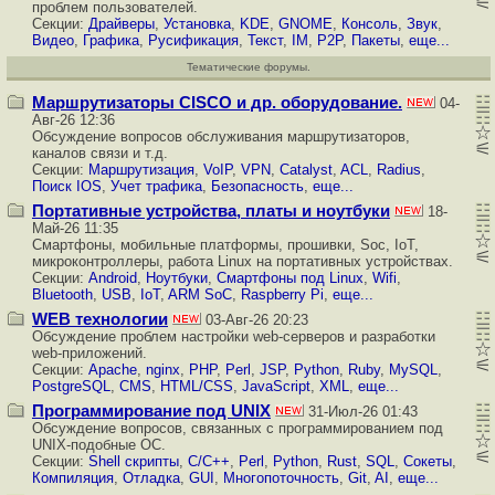
проблем пользователей.
Секции:
Драйверы
,
Установка
,
KDE
,
GNOME
,
Консоль
,
Звук
,
Видео
,
Графика
,
Русификация
,
Текст
,
IM
,
P2P
,
Пакеты
,
еще...
Тематические форумы.
Маршрутизаторы CISCO и др. оборудование.
04-
Авг-26 12:36
Обсуждение вопросов обслуживания
маршрутизаторов
,
каналов связи и т.д.
Секции:
Маршрутизация
,
VoIP
,
VPN
,
Catalyst
,
ACL
,
Radius
,
Поиск IOS
,
Учет трафика
,
Безопасность
,
еще...
Портативные устройства, платы и ноутбуки
18-
Май-26 11:35
Смартфоны, мобильные платформы, прошивки, Soc, IoT,
микроконтроллеры, работа Linux на портативных устройствах.
Секции:
Android
,
Ноутбуки
,
Смартфоны под Linux
,
Wifi
,
Bluetooth
,
USB
,
IoT
,
ARM SoC
,
Raspberry Pi
,
еще...
WEB технологии
03-Авг-26 20:23
Обсуждение проблем настройки web-серверов и разработки
web-приложений.
Секции:
Apache
,
nginx
,
PHP
,
Perl
,
JSP
,
Python
,
Ruby
,
MySQL
,
PostgreSQL
,
CMS
,
HTML/CSS
,
JavaScript
,
XML
,
еще...
Программирование под UNIX
31-Июл-26 01:43
Обсуждение вопросов, связанных с
программированием
под
UNIX-подобные ОС.
Секции:
Shell скрипты
,
C/C++
,
Perl
,
Python
,
Rust
,
SQL
,
Сокеты
,
Компиляция
,
Отладка
,
GUI
,
Многопоточность
,
Git
,
AI
,
еще...