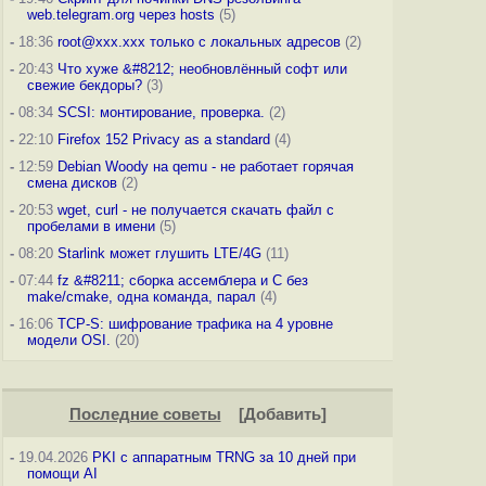
web.telegram.org через hosts
(5)
-
18:36
root@xxx.xxx только с локальных адресов
(2)
-
20:43
Что хуже &#8212; необновлённый софт или
свежие бекдоры?
(3)
-
08:34
SCSI: монтирование, проверка.
(2)
-
22:10
Firefox 152 Privacy as a standard
(4)
-
12:59
Debian Woody на qemu - не работает горячая
смена дисков
(2)
-
20:53
wget, curl - не получается скачать файл с
пробелами в имени
(5)
-
08:20
Starlink может глушить LTE/4G
(11)
-
07:44
fz &#8211; сборка ассемблера и C без
make/cmake, одна команда, парал
(4)
-
16:06
TCP-S: шифрование трафика на 4 уровне
модели OSI.
(20)
Последние советы
[
Добавить
]
-
19.04.2026
PKI с аппаратным TRNG за 10 дней при
помощи AI