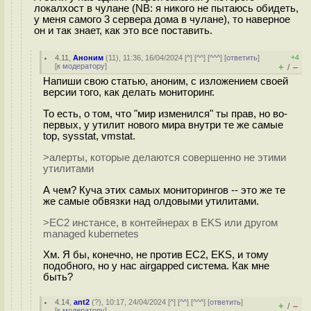
локалхост в чулане (NB: я никого не пытаюсь обидеть,
у меня самого 3 сервера дома в чулане), то наверное
он и так знает, как это все поставить.
4.11
,
Аноним
(
11
), 11:36, 16/04/2024 [
^
] [
^^
] [
^^^
] [
ответить
]
+4
[
к модератору
]
+
–
/
Напиши свою статью, аноним, с изложением своей
версии того, как делать мониторинг.
То есть, о том, что "мир изменился" ты прав, но во-
первых, у утилит нового мира внутри те же самые
top, sysstat, vmstat.
>алерты, которые делаются совершенно не этими
утилитами
А чем? Куча этих самых мониторингов -- это же те
же самые обвязки над олдовыми утилитами.
>EC2 инстансе, в контейнерах в EKS или другом
managed kubernetes
Хм. Я бы, конечно, не против EC2, EKS, и тому
подобного, но у нас airgapped система. Как мне
быть?
4.14
,
ant2
(
?
), 10:17, 24/04/2024 [
^
] [
^^
] [
^^^
] [
ответить
]
+
–
/
[
к модератору
]