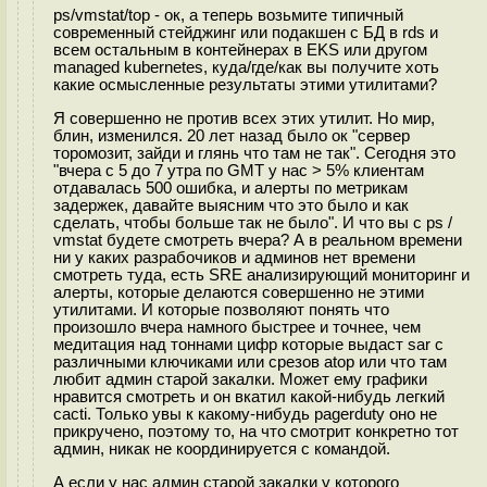
ps/vmstat/top - ок, а теперь возьмите типичный
современный стейджинг или подакшен с БД в rds и
всем остальным в контейнерах в EKS или другом
managed kubernetes, куда/где/как вы получите хоть
какие осмысленные результаты этими утилитами?
Я совершенно не против всех этих утилит. Но мир,
блин, изменился. 20 лет назад было ок "сервер
торомозит, зайди и глянь что там не так". Сегодня это
"вчера с 5 до 7 утра по GMT у нас > 5% клиентам
отдавалась 500 ошибка, и алерты по метрикам
задержек, давайте выясним что это было и как
сделать, чтобы больше так не было". И что вы с ps /
vmstat будете смотреть вчера? А в реальном времени
ни у каких разрабочиков и админов нет времени
смотреть туда, есть SRE анализирующий мониторинг и
алерты, которые делаются совершенно не этими
утилитами. И которые позволяют понять что
произошло вчера намного быстрее и точнее, чем
медитация над тоннами цифр которые выдаст sar с
различными ключиками или срезов atop или что там
любит админ старой закалки. Может ему графики
нравится смотреть и он вкатил какой-нибудь легкий
cacti. Только увы к какому-нибудь pagerduty оно не
прикручено, поэтому то, на что смотрит конкретно тот
админ, никак не координируется с командой.
А если у нас админ старой закалки у которого