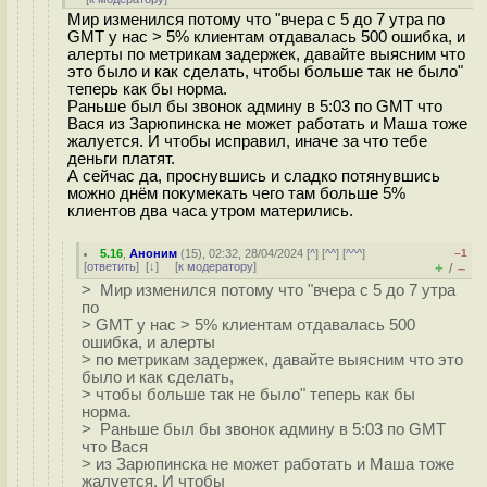
Мир изменился потому что "вчера с 5 до 7 утра по
GMT у нас > 5% клиентам отдавалась 500 ошибка, и
алерты по метрикам задержек, давайте выясним что
это было и как сделать, чтобы больше так не было"
теперь как бы норма.
Раньше был бы звонок админу в 5:03 по GMT что
Вася из Зарюпинска не может работать и Маша тоже
жалуется. И чтобы исправил, иначе за что тебе
деньги платят.
А сейчас да, проснувшись и сладко потянувшись
можно днём покумекать чего там больше 5%
клиентов два часа утром матерились.
5.16
,
Аноним
(
15
), 02:32, 28/04/2024 [
^
] [
^^
] [
^^^
]
–1
[
ответить
]
[
↓
] [
к модератору
]
+
–
/
> Мир изменился потому что "вчера с 5 до 7 утра
по
> GMT у нас > 5% клиентам отдавалась 500
ошибка, и алерты
> по метрикам задержек, давайте выясним что это
было и как сделать,
> чтобы больше так не было" теперь как бы
норма.
> Раньше был бы звонок админу в 5:03 по GMT
что Вася
> из Зарюпинска не может работать и Маша тоже
жалуется. И чтобы