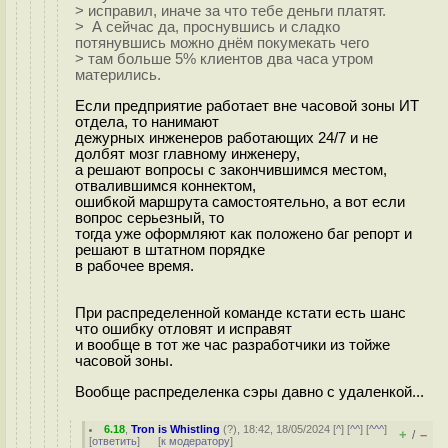
> исправил, иначе за что тебе деньги платят.
> А сейчас да, проснувшись и сладко
потянувшись можно днём покумекать чего
> там больше 5% клиентов два часа утром
матерились.
Если предприятие работает вне часовой зоны ИТ
отдела, то нанимают
дежурных инженеров работающих 24/7 и не
долбят мозг главному инженеру,
а решают вопросы с закончившимся местом,
отвалившимся коннектом,
ошибкой маршрута самостоятельно, а вот если
вопрос серьезный, то
тогда уже оформляют как положено баг репорт и
решают в штатном порядке
в рабочее время.
При распределенной команде кстати есть шанс
что ошибку отловят и исправят
и вообще в тот же час разработчики из тойже
часовой зоны.
Вообще распределенка сэры давно с удаленкой...
6.18
,
Tron is Whistling
(
?
), 18:42, 18/05/2024 [
^
] [
^^
] [
^^^
]
+
–
/
[
ответить
]
[
к модератору
]