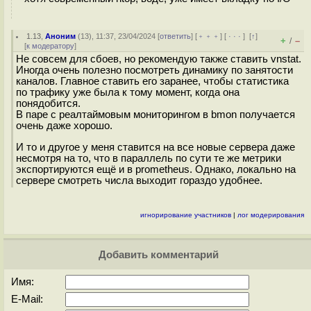
1.13
,
Аноним
(
13
), 11:37, 23/04/2024 [
ответить
] [
﹢﹢﹢
] [
· · ·
]
[
↑
]
+
–
/
[
к модератору
]
Не совсем для сбоев, но рекомендую также ставить vnstat.
Иногда очень полезно посмотреть динамику по занятости
каналов. Главное ставить его заранее, чтобы статистика
по трафику уже была к тому момент, когда она
понядобится.
В паре с реалтаймовым мониторингом в bmon получается
очень даже хорошо.
И то и другое у меня ставится на все новые сервера даже
несмотря на то, что в параллель по сути те же метрики
экспортируются ещё и в prometheus. Однако, локально на
сервере смотреть числа выходит гораздо удобнее.
игнорирование участников
|
лог модерирования
Добавить комментарий
Имя:
E-Mail: