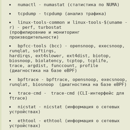
 linux-tools-common и linux-tools-$(uname -
r) - perf, turbostat

(профилировние и мониторинг 
 bpfcc-tools (bcc) - opensnoop, execsnoop, 
runqlat, softirqs,

hardirqs, ext4slower, ext4dist, biotop, 
biosnoop, biolatency, tcptop, tcplife,

trace, argdist, funccount, profile 
 bpftrace - bpftrace, opensnoop, execsnoop, 
 trace-cmd - 	trace-cmd (CLI-интерфейс для 
 nicstat - nicstat (информация о сетевых 
 ethtool - ethtool (информация о сетевых 