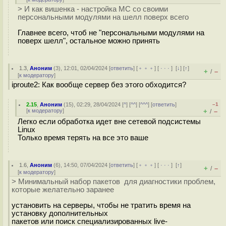
> И как вишенка - настройка MC со своими
персональными модулями на шелл поверх всего
Главнее всего, чтоб не "персональными модулями на
поверх шелл", остальное можно принять
1.3
,
Аноним
(
3
), 12:01, 02/04/2024 [
ответить
] [
﹢﹢﹢
] [
· · ·
]
[
↓
] [
↑
]
+
–
/
[
к модератору
]
iproute2: Как вообще сервер без этого обходится?
2.15
,
Аноним
(
15
), 02:29, 28/04/2024 [
^
] [
^^
] [
^^^
] [
ответить
]
–1
[
к модератору
]
+
–
/
Легко если обработка идет вне сетевой подсистемы
Linux
Только время терять на все это ваше
1.6
,
Аноним
(
6
), 14:50, 07/04/2024 [
ответить
] [
﹢﹢﹢
] [
· · ·
]
[
↑
]
+
–
/
[
к модератору
]
> Минимальный набор пакетов для диагностики проблем,
которые желательно заранее
установить на серверы, чтобы не тратить время на
установку дополнительных
пакетов или поиск специализированных live-