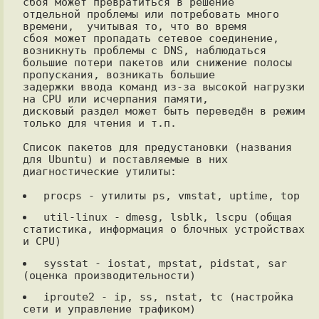
сбоя может превратиться в решение

отдельной проблемы или потребовать много 
времени,  учитывая то, что во время

сбоя может пропадать сетевое соединение, 
возникнуть проблемы с DNS, наблюдаться

большие потери пакетов или снижение полосы 
пропускания, возникать большие

задержки ввода команд из-за высокой нагрузки 
на CPU или исчерпания памяти,

дисковый раздел может быть переведён в режим 
только для чтения и т.п.

Список пакетов для предустановки (названия 
для Ubuntu) и поставляемые в них

диагностические утилиты:

 util-linux -	dmesg, lsblk, lscpu (общая 
статистика, информация о блочных устройствах 
 sysstat - iostat, mpstat, pidstat, sar 
 iproute2 - ip, ss, nstat, tc (настройка 