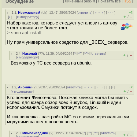
Обсуждение
[
Линейный режим
|
Показать все
|
RSS
]
1.1
,
Нормальный
(
ok
), 13:47, 28/03/2024 [
ответить
] [
﹢﹢﹢
] [
· · ·
]
+2
+
–
/
[
↓
] [
к модератору
]
Набор пакетов, которые следует установить автору
этого топика,и не более того.
> sudo apt install
Ну прям универсальное средство для _ВСЕХ_ серверов.
2.4
,
Николай
(
??
), 11:39, 04/04/2024 [
^
] [
^^
] [
^^^
] [
ответить
]
+
–
/
[
к модератору
]
Возможно у ТС все сервера на ubuntu.
1.2
,
Аноним
(
2
), 20:07, 28/03/2024 [
ответить
] [
﹢﹢﹢
] [
· · ·
]
[
↓
] [
↑
]
+2
+
–
/
[
к модератору
]
Кто помнит Финогенова. Похожая книжка могла бы иметь
успех: для юзера обзор всех Busybox, Linuxutil и идеи
использования. Смузики потонут в осадок.
И как вишенка - настройка MC со своими персональными
модулями на шелл поверх всего...
2.9
,
Мимосисадмин
(
?
), 19:25, 11/04/2024 [
^
] [
^^
] [
^^^
] [
ответить
]
+
–
/
[
к модератору
]