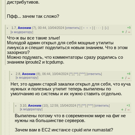
дистрибутивов.
Пфф... зачем так сложо?
1.7
,
Аноним
(
7
), 00:44, 10/04/2024 [
ответить
] [
﹢﹢﹢
] [
· · ·
]
[
↓
]
+5
+
–
/
[
к модератору
]
Что-ж вы все такие злые!
Молодой админ открыл для себя мощные утилиты
линукса и спешит поделиться новым знанием. Что в этом
зазорного?
Можно подумать, что комментаторы сразу родились со
знанием iproute2 и tcpdump.
2.8
,
Аноним
(
8
), 06:44, 10/04/2024 [
^
] [
^^
] [
^^^
] [
ответить
]
+8
[
к модератору
]
+
–
/
Нет, это админ старой закалки открыл для себя, что куча
нужных и полезных утилит теперь выпилены по
умолчанию из системы и их нужно ставить отдельно.
3.10
,
Аноним
(
10
), 12:59, 15/04/2024 [
^
] [
^^
] [
^^^
] [
ответить
]
+1
[
к модератору
]
+
–
/
Выпилены потому что в современном мире на фиг не
нужны на большинстве серверов.
Зачем вам в EC2 инстансе cpuid или numastat?