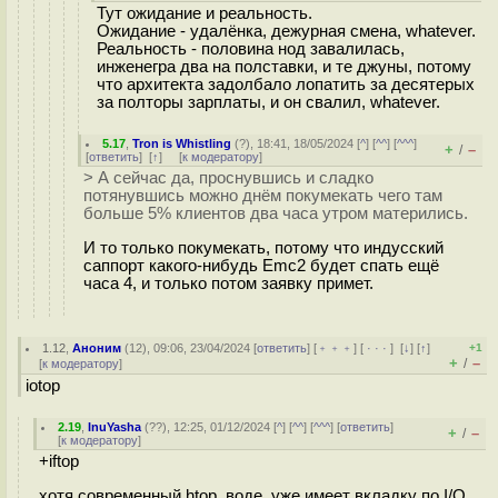
Тут ожидание и реальность.
Ожидание - удалёнка, дежурная смена, whatever.
Реальность - половина нод завалилась,
инженегра два на полставки, и те джуны, потому
что архитекта задолбало лопатить за десятерых
за полторы зарплаты, и он свалил, whatever.
5.17
,
Tron is Whistling
(
?
), 18:41, 18/05/2024 [
^
] [
^^
] [
^^^
]
+
–
/
[
ответить
]
[
↑
] [
к модератору
]
> А сейчас да, проснувшись и сладко
потянувшись можно днём покумекать чего там
больше 5% клиентов два часа утром матерились.
И то только покумекать, потому что индусский
саппорт какого-нибудь Emc2 будет спать ещё
часа 4, и только потом заявку примет.
1.12
,
Аноним
(
12
), 09:06, 23/04/2024 [
ответить
] [
﹢﹢﹢
] [
· · ·
]
[
↓
] [
↑
]
+1
+
–
/
[
к модератору
]
iotop
2.19
,
InuYasha
(
??
), 12:25, 01/12/2024 [
^
] [
^^
] [
^^^
] [
ответить
]
+
–
/
[
к модератору
]
+iftop
хотя современный htop, воде, уже имеет вкладку по I/O