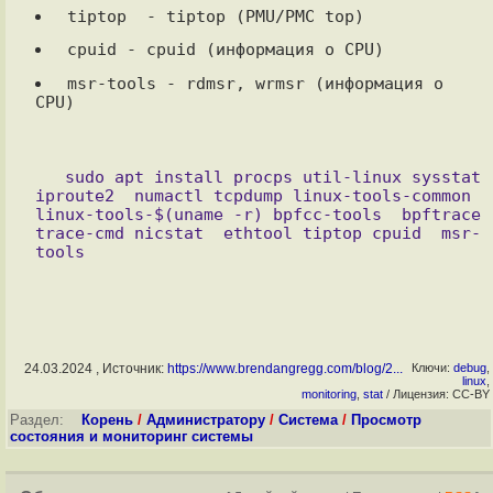
 msr-tools - rdmsr, wrmsr (информация о 
CPU)

   sudo apt install procps util-linux sysstat 
iproute2  numactl tcpdump linux-tools-common  
linux-tools-$(uname -r) bpfcc-tools  bpftrace 
trace-cmd nicstat  ethtool tiptop cpuid  msr-
24.03.2024 , Источник:
https://www.brendangregg.com/blog/2...
Ключи:
debug
,
linux
,
monitoring
,
stat
/ Лицензия: CC-BY
Раздел:
Корень
/
Администратору
/
Система
/
Просмотр
состояния и мониторинг системы