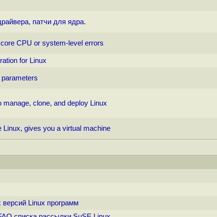
, драйвера, патчи для ядра.
 core CPU or system-level errors
ation for Linux
g parameters
to manage, clone, and deploy Linux
 Linux, gives you a virtual machine
 версий Linux программ
 FAQ списка рассылки SuSE Linux