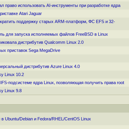
ал право использовать AI-инструменты при разработке ядра
риставке Atari Jaguar
прекратить поддержку старых ARM-платформ, ФС EFS и 32-
уль для запуска исполняемых файлов FreeBSD в Linux
ликовала дистрибутив Qualcomm Linux 2.0
овых приставок Sega MegaDrive
иверсальный дистрибутив Azure Linux 4.0
y Linux 10.2
 CIFS-подсистеме ядра Linux, позволяющая получить права root
y Linux 9.8
 в Ubuntu/Debian и Fedora/RHEL/CentOS Linux