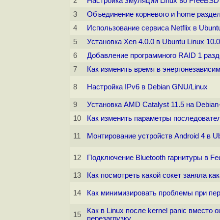
2
Настройка эмуляции Linux во FreeBSD
3
Объединение корневого и home разде
4
Использование сервиса Netflix в Ubunt
5
Установка Xen 4.0.0 в Ubuntu Linux 10.
6
Добавление программного RAID 1 разде
7
Как изменить время в энергонезависи
8
Настройка IPv6 в Debian GNU/Linux
9
Установка AMD Catalyst 11.5 на Debian
10
Как изменить параметры последователь
11
Монтирование устройств Android 4 в Ub
12
Подключение Bluetooth гарнитуры в Fed
13
Как посмотреть какой сокет заняла ка
14
Как минимизировать проблемы при пер
Как в Linux после kernel panic вмест
15
перезагрузку.