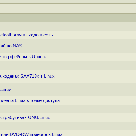
tooth для выхода в сеть.
ий на NAS.
 интерфейсом в Ubuntu
 кодеках SAA713x в Linux
рации
иента Linux к точке доступа
дистрибутивах GNU/Linux
или DVD-RW приводе в Linux