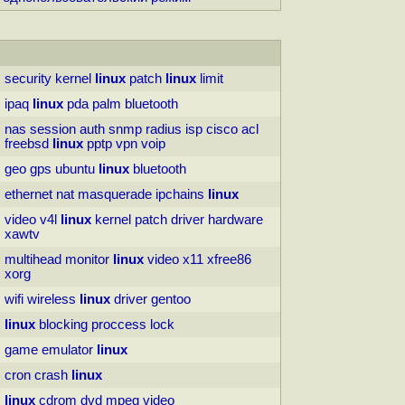
security
kernel
linux
patch
linux
limit
ipaq
linux
pda
palm
bluetooth
nas
session
auth
snmp
radius
isp
cisco
acl
freebsd
linux
pptp
vpn
voip
geo
gps
ubuntu
linux
bluetooth
ethernet
nat
masquerade
ipchains
linux
video
v4l
linux
kernel
patch
driver
hardware
xawtv
multihead
monitor
linux
video
x11
xfree86
xorg
wifi
wireless
linux
driver
gentoo
linux
blocking
proccess
lock
game
emulator
linux
cron
crash
linux
linux
cdrom
dvd
mpeg
video