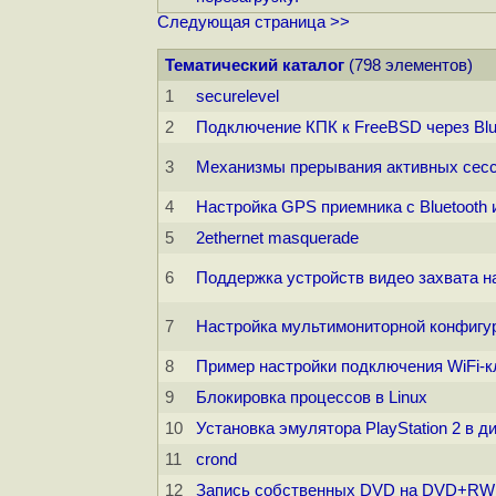
Следующая страница >>
Тематический каталог
(798 элементов)
1
securelevel
2
Подключение КПК к FreeBSD через Blue
3
Механизмы прерывания активных сесс
4
Настройка GPS приемника с Bluetooth
5
2ethernet masquerade
6
Поддержка устройств видео захвата на
7
Настройка мультимониторной конфигу
8
Пример настройки подключения WiFi-кл
9
Блокировка процессов в Linux
10
Установка эмулятора PlayStation 2 в 
11
crond
12
Запись собственных DVD на DVD+RW 