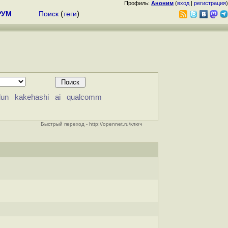
Профиль:
Аноним
(
вход
|
регистрация
)
РУМ
Поиск
(
теги
)
dun
kakehashi
ai
qualcomm
Быстрый переход - http://opennet.ru/ключ