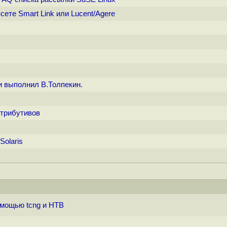
ете Smart Link или Lucent/Agere
и выполнил В.Толпекин.
стрибутивов
Solaris
мощью tcng и HTB