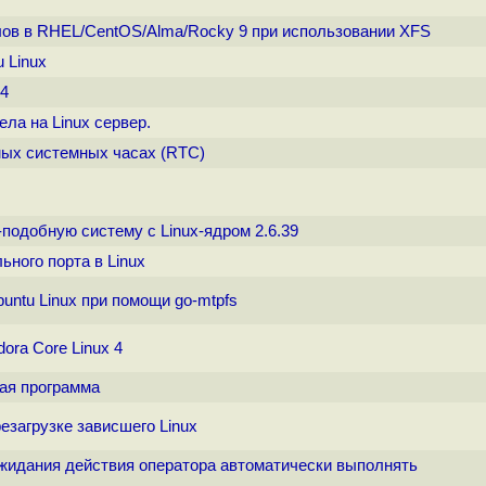
лов в RHEL/CentOS/Alma/Rocky 9 при использовании XFS
u Linux
04
ла на Linux сервер.
мых системных часах (RTC)
-подобную систему с Linux-ядром 2.6.39
ного порта в Linux
untu Linux при помощи go-mtpfs
ora Core Linux 4
кая программа
езагрузке зависшего Linux
о ожидания действия оператора автоматически выполнять