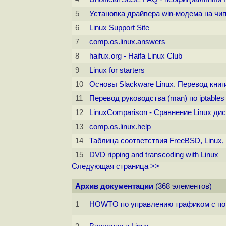
5
Установка драйвера win-модема на чипс
6
Linux Support Site
7
comp.os.linux.answers
8
haifux.org - Haifa Linux Club
9
Linux for starters
10
Основы Slackware Linux. Перевод книг
11
Перевод руководства (man) по iptables
12
LinuxComparison - Сравнение Linux ди
13
comp.os.linux.help
14
Таблица соответствия FreeBSD, Linux, 
15
DVD ripping and transcoding with Linux
Следующая страница >>
Архив документации
(368 элементов)
1
HOWTO по управлению трафиком с по