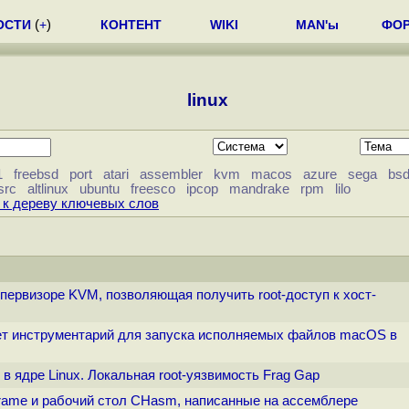
ОСТИ
(
+
)
КОНТЕНТ
WIKI
MAN'ы
ФО
linux
1
freebsd
port
atari
assembler
kvm
macos
azure
sega
bs
src
altlinux
ubuntu
freesco
ipcop
mandrake
rpm
lilo
 к дереву ключевых слов
гипервизоре KVM, позволяющая получить root-доступ к хост-
вает инструментарий для запуска исполняемых файлов macOS в
х в ядре Linux. Локальная root-уязвимость Frag Gap
Frame и рабочий стол CHasm, написанные на ассемблере