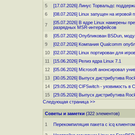
5
[17.07.2026] Линус Торвальдс поддерж
6
[08.07.2026] Linux запущен на игровой п
[05.07.2026] В ядре Linux намерены 
7
разрядных MSR-интерфейсов
8
[05.07.2026] Опубликован BSDun, мод
9
[02.07.2026] Компания Qualcomm опуб
10
[02.07.2026] Linux портирован для игр
11
[15.06.2026] Релиз ядра Linux 7.1
12
[05.06.2026] Microsoft анонсировал ун
13
[30.05.2026] Выпуск дистрибутива Rock
14
[29.05.2026] CIFSwitch - уязвимость в
15
[29.05.2026] Выпуск дистрибутива Rock
Следующая страница >>
Советы и заметки
(322 элементов)
1
Перекомпиляция пакета с icq клиентом