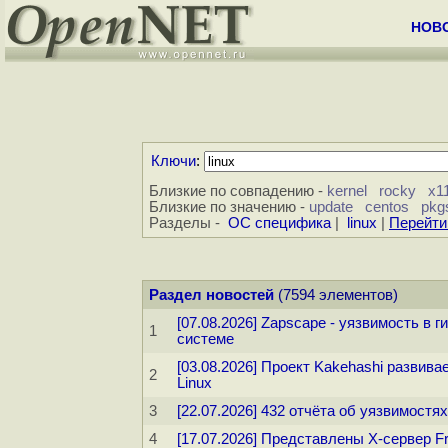
НОВ
Ключи
:
Близкие по совпадению -
kernel
rocky
x1
Близкие по значению -
update
centos
pkg
Разделы -
ОС специфика
|
linux
|
Перейти
Раздел новостей
(7594 элементов)
[07.08.2026] Zapscape - уязвимость в 
1
системе
[03.08.2026] Проект Kakehashi разви
2
Linux
3
[22.07.2026] 432 отчёта об уязвимостя
4
[17.07.2026] Представлены X-сервер 