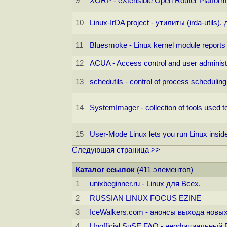
9
XORP - eXtensible Open Router Platform
10
Linux-IrDA project - утилиты (irda-utils)
11
Bluesmoke - Linux kernel module reports
12
ACUA - Access control and user administr
13
schedutils - control of process schedulin
14
SystemImager - collection of tools used 
15
User-Mode Linux lets you run Linux inside
Следующая страница >>
Каталог ссылок
(411 элементов)
1
unixbeginner.ru - Linux для Всех.
2
RUSSIAN LINUX FOCUS EZINE
3
IceWalkers.com - анонсы выхода новых
4
Unofficial SuSE FAQ - неофициальный