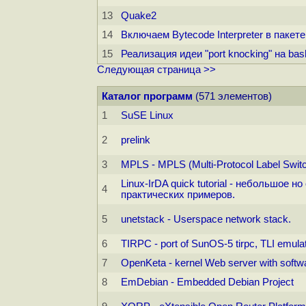
13
Quake2
14
Включаем Bytecode Interpreter в пакете
15
Реализация идеи "port knocking" на bash
Следующая страница >>
Каталог программ
(571 элементов)
1
SuSE Linux
2
prelink
3
MPLS - MPLS (Multi-Protocol Label Switch
Linux-IrDA quick tutorial - небольшое
4
практических примеров.
5
unetstack - Userspace network stack.
6
TIRPC - port of SunOS-5 tirpc, TLI emulation
7
OpenKeta - kernel Web server with softwar
8
EmDebian - Embedded Debian Project