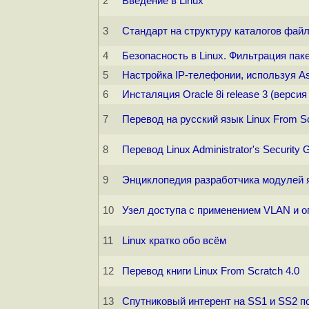
2
Введение в Linux
3
Стандарт на структуру каталогов файл
4
Безопасность в Linux. Фильтрация пак
5
Настройка IP-телефонии, используя Ast
6
Инсталяция Oracle 8i release 3 (версия 
7
Перевод на русский язык Linux From Sc
8
Перевод Linux Administrator's Security 
9
Энциклопедия разработчика модулей яд
10
Узел доступа с применением VLAN и о
11
Linux кратко обо всём
12
Перевод книги Linux From Scratch 4.0
13
Спутниковый интерент на SS1 и SS2 по