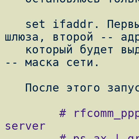
   set ifaddr. Первый аргумент -- ip-адрес 
шлюза, второй -- адр
   который будет выдан клиенту, ну и третий 
-- маска сети.

        # rfcomm_pppd -s -C 7 -l rfcomm-
server

        # ps ax | grep ppp
