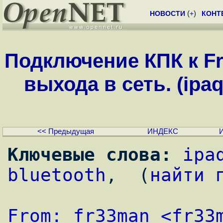
НОВОСТИ
(
+
)
КОНТ
Подключение КПК к Fr
выхода в сеть. (ipaq
<< Предыдущая
ИНДЕКС
Ключевые слова:
ipa
bluetooth
,  (
найти 
From: fr33man <
fr33