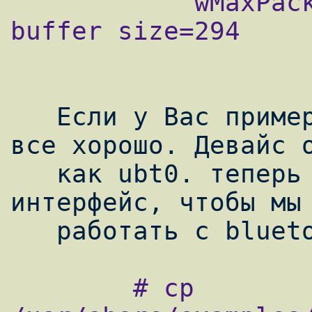
            wMaxPacketSize=49; nframes=6, 
buffer size=294

   Если у Вас примерно такие же записи, то 
все хорошо. Девайс о
   как ubt0. теперь нам нужно активировать 
интерфейс, чтобы мы 
        # cp 