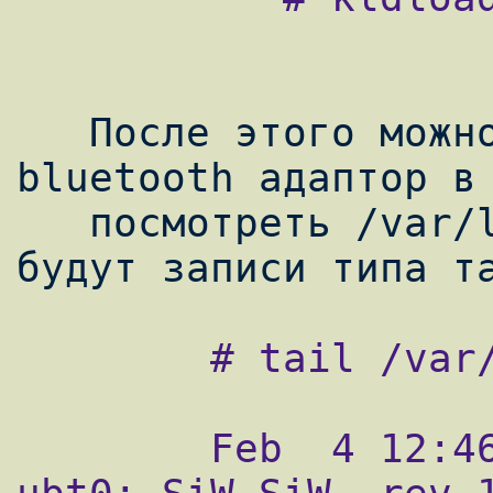
   После этого можно смело вставлять 
bluetooth адаптор в 
   посмотреть /var/log/messages, то там 
        # tail /var/log/messages

        Feb  4 12:46:57 fr33man kernel: 