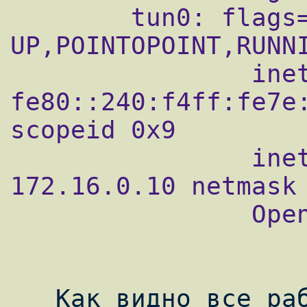
        tun0: flags=8051< 
UP,POINTOPOINT,RUNNI
                inet6 
fe80::240:f4ff:fe7e:
scopeid 0x9

                inet 172.16.0.1 -- > 
172.16.0.10 netmask 
                Opened by PID 34325

   Как видно все работает. Теперь проверим 