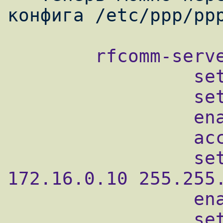
        rfcomm-server:

                 set timeout 0

                 set lqrperiod 10

                 enable lqr

                 accept lqr

                 set ifaddr 172.16.0.1 
172.16.0.10 255.255.
                 enable force-scripts

                 set dial "CLIENT 