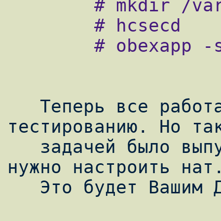
        # mkdir /var/spool/obex

        # hcsecd

        # obexapp -s -C 1

   Теперь все работает и можно переходить к 
тестированию. Но так
   задачей было выпустить КПК в инет, то 
нужно настроить нат.
   Это будет Вашим Домашним заданием. ;)
