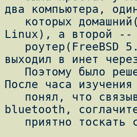
два компьютера, один
   которых домашний(под управлением ОС 
Linux), а второй --

   роутер(FreeBSD 5.4). Причем домашний 
выходил в инет через
   Поэтому было решено подружить КПК и фрю. 
После часа изучения 
   понял, что связывать буду через 
bluetooth, соглачите
   приятно тоскать с собой крэдл ;) .
