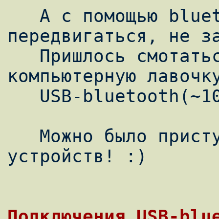
   А с помощью bluetooth можно 
передвигаться, не за
   Пришлось смотаться в ближайшую 
компьютерную лавочку
   USB-bluetooth(~10$).

   Можно было приступать к спариванию 
устройств! :)

Подключения USB-blue