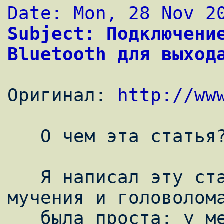
Date: Mon, 28 Nov 2
Subject: Подключение
Bluetooth для выход
Оригинал: 
http://ww
   О чем эта статья?

   Я написал эту статью после трех дней 
мучения и головолома
   была проста: у меня был КПК(HP hx4700) и 