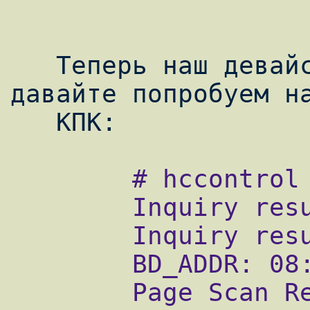
   Теперь наш девайс подключен и работает, 
давайте попробуем на
        # hccontrol -n ubt0hci inquiry

        Inquiry result, num_responses=1

        Inquiry result #0

        BD_ADDR: 08:00:37:4e:5d:c6

        Page Scan Rep. Mode: 0x1
