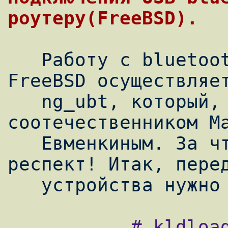
   Работу с bluetooth-устройствами во 
FreeBSD осуществляет
   ng_ubt, который, кстати, написан нашим 
соотечественником Ма
   Евменкиным. За что ему -- огроменый 
респект! Итак, перед
           # kldload ng_ubt
