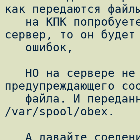
как передаются файлы
   на КПК попробуете передать файл на 
сервер, то он будет 
   ошибок,

   НО на сервере не вылетит никакого 
предупреждающего соо
   файла. И переданный файл можно найти в 
/var/spool/obex.

   А давайте соеденимся по протоколу OBEX с 