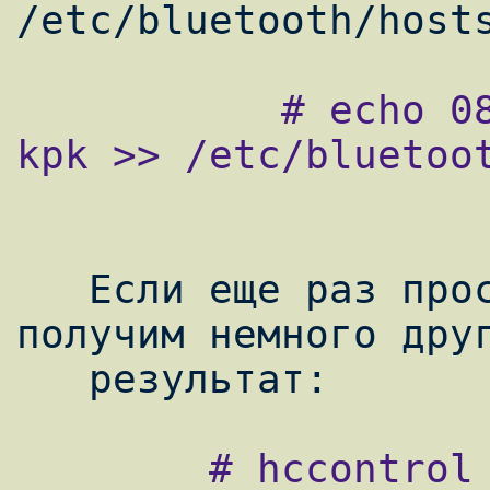
           # echo 08:00:37:4e:5d:c6       
kpk >> /etc/bluetoot
   Если еще раз просканировать сеть, то мы 
получим немного друг
        # hccontrol -n ubt0hci inquiry
