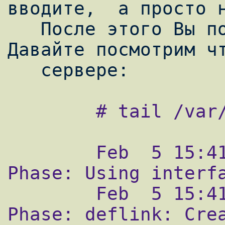
вводите,  а просто н
   После этого Вы подключитесь к сети. 
Давайте посмотрим чт
        # tail /var/log/ppp.log

        Feb  5 15:41:19 fr33man ppp[34325]: 
Phase: Using interfa
        Feb  5 15:41:19 fr33man ppp[34325]: 
Phase: deflink: Crea