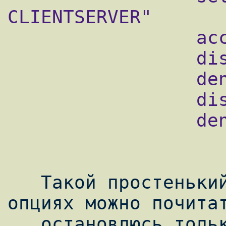
CLIENTSERVER"

                 accept dns

                 disable pap

                 deny pap

                 disable chap

                 deny chap

   Такой простенький конфиг. Обо всех 
опциях можно почитат
   остановлюсь только на одной:
