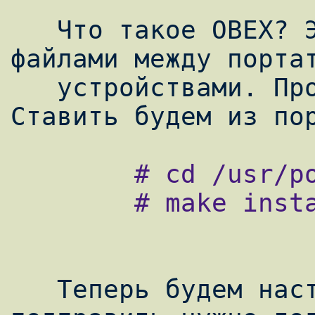
   Что такое OBEX? Это протокол обмена 
файлами между портат
   устройствами. Программа -- obexapp. 
        # cd /usr/ports/comms/obexapp

        # make install clean

   Теперь будем настраивать. По сути 