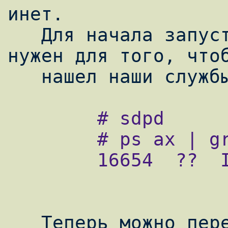
инет.

   Для начала запустим сервер sdpd, который 
нужен для того, чтоб
        # sdpd

        # ps ax | grep sdpd

        16654  ??  Is     0:00.36 sdpd

   Теперь можно перейти к составлению 