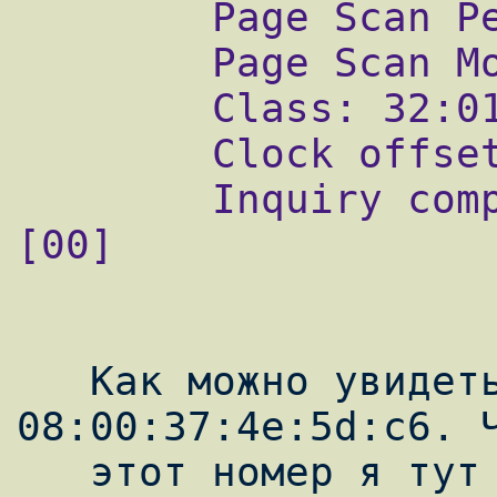
        Page Scan Period Mode: 0x2

        Page Scan Mode: 00

        Class: 32:01:10

        Clock offset: 0x10f0

        Inquiry complete. Status: No error 
[00]

   Как можно увидеть адрес КПК -- 
08:00:37:4e:5d:c6. Ч
   этот номер я тут же занес его в 