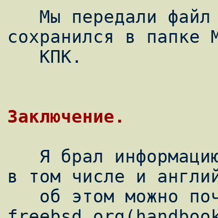
   Мы передали файл /etc/passwd. Он 
сохранился в папке M
   КПК.

   Я брал информацию из многих источников, 
в том числе и англий
   об этом можно почитать: 
freebsd.org(handbook