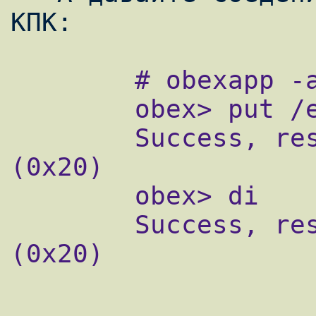
        # obexapp -a kpk -C OPUSH

        obex> put /etc/passwd

        Success, response: OK, Success 
(0x20)

        obex> di

        Success, response: OK, Success 
(0x20)
