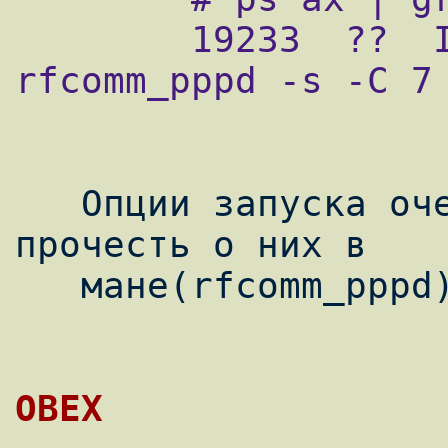
        19233  ??  Is     0:00.00 
rfcomm_pppd -s -C 7 
   Опции запуска очень просты и Вы сможете 
прочесть о них в

   мане(rfcomm_pppd).
