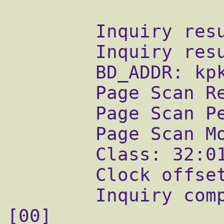
        Inquiry result, num_responses=1

        Inquiry result # 0

        BD_ADDR: kpk

        Page Scan Rep. Mode: 0x1

        Page Scan Period Mode: 0x2

        Page Scan Mode: 00

        Class: 32:01:10

        Clock offset: 0x10f0

        Inquiry complete. Status: No error 
[00]
