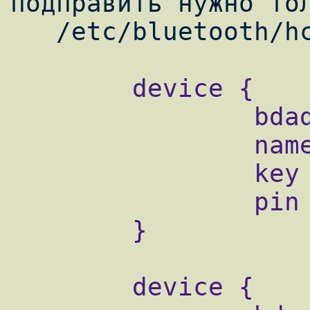
подправить нужно тол
        device {

                bdaddr  00:00:00:00:00:00;

                name    "Default entry";

                key     nokey;

                pin     nopin;

        }

        device {
