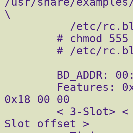
/usr/share/examples/
\

          /etc/rc.bluetooth

        # chmod 555 /etc/rc.bluetooth

        # /etc/rc.bluetooth start ubt0

        BD_ADDR: 00:0b:0d:08:93:f2

        Features: 0xff 0xff 0x5 0x38 0x18 
0x18 00 00

        < 3-Slot> < 5-Slot> < Encryption> < 
Slot offset >
