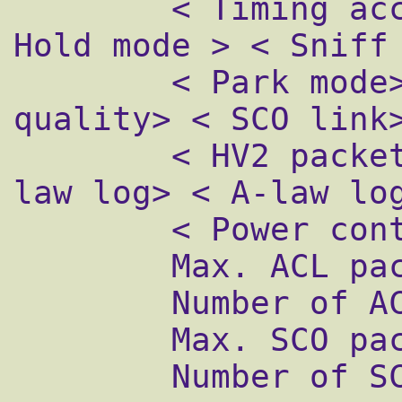
        < Timing accuracy > < Switch > < 
Hold mode > < Sniff 
        < Park mode> < RSSI> < Channel 
quality> < SCO link>
        < HV2 packets> < HV3 packets> < u-
law log> < A-law log
        < Power control>

        Max. ACL packet size: 120 bytes

        Number of ACL packets: 20

        Max. SCO packet size: 0 bytes

        Number of SCO packets: 0
