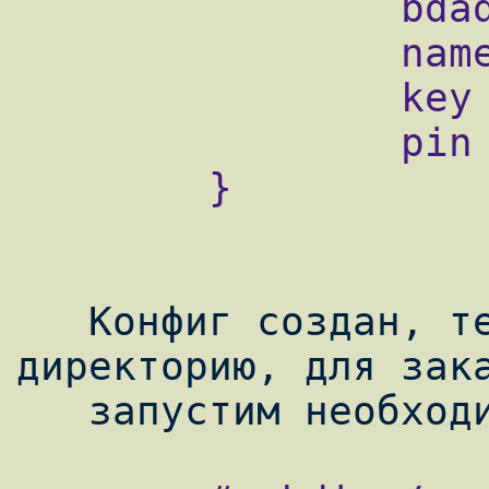
                bdaddr  08:00:37:4e:5d:c6;

                name    "kpk";

                key     nokey;

                pin     "12345";

        }

   Конфиг создан, теперь создадим 
директорию, для зака