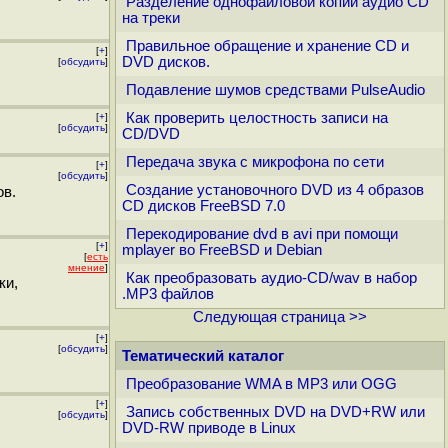
Разделение однофайловой копии аудио CD
на треки
Правильное обращение и хранение CD и
[
+
]
DVD дисков.
[
обсудить
]
Подавление шумов средствами PulseAudio
Как проверить целостность записи на
[
+
]
[
обсудить
]
CD/DVD
Передача звука с микрофона по сети
[
+
]
[
обсудить
]
Создание установочного DVD из 4 образов
ов.
CD дисков FreeBSD 7.0
Перекодирование dvd в avi при помощи
[
+
]
mplayer во FreeBSD и Debian
[
есть
мнение
]
Как преобразовать аудио-CD/wav в набор
ки,
.MP3 файлов
Следующая страница >>
[
+
]
[
обсудить
]
Тематический каталог
Преобразование WMA в MP3 или OGG
[
+
]
Запись собственных DVD на DVD+RW или
[
обсудить
]
DVD-RW приводе в Linux