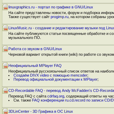
linuxgraphics.ru - портал по графике в GNU/Linux
На сайте представлены новости, форум и подборка информ
Также существует сайт
progimp.ru
, на котором собраны уро
LinuxMusic.ru - создание и редактирование музыки под Linu
На сайте публикуются статьи посвященные обработке и со
музыкального ПО.
Работа со звуком в GNU/Linux
Черновой вариант открытой книги (wiki) по работе со звуко
Неофициальный MPlayer FAQ
Неофициальный русскоязычный список ответов на наиболее
Создаём DIVX video с помощью mencoder
;
Перевод официальной документации к MPlayer
;
CD-Recordable FAQ - перевод Andy McFadden's CD-Record
Перевод FAQ с сайта
cdrfaq.org
, содержащий ответы на ча
См. также
FAQ конференции ru.cd.record по записи CD/
3DLinCenter - 3D Графика в ОС Linux