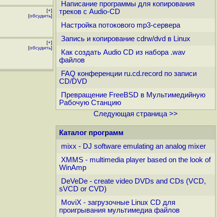
Написание программы для копирования
[
+
]
треков с Audio-CD
[
обсудить
]
Настройка потокового mp3-сервера
Запись и копирование cdrw/dvd в Linux
[
+
]
[
обсудить
]
Как создать Audio CD из набора .wav
файлов
FAQ конференции ru.cd.record по записи
CD/DVD
Превращение FreeBSD в Мультимедийную
Рабочую Станцию
Следующая страница >>
Каталог программ
mixx - DJ software emulating an analog mixer
XMMS - multimedia player based on the look of
WinAmp
DeVeDe - create video DVDs and CDs (VCD,
sVCD or CVD)
MoviX - загрузочные Linux CD для
проигрывания мультимедиа файлов