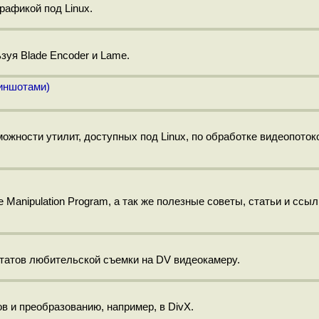
рафикой под Linux.
зуя Blade Encoder и Lame.
риншотами)
можности утилит, доступных под Linux, по обработке видеопоток
anipulation Program, а так же полезные советы, статьи и ссыл
татов любительской съемки на DV видеокамеру.
 и преобразованию, например, в DivX.