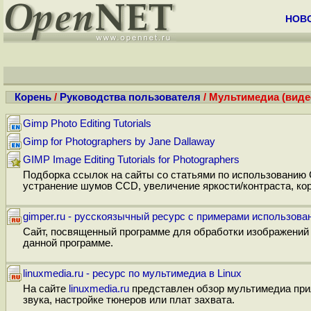
НОВ
Корень
/
Руководства пользователя
/ Мультимедиа (видео
Gimp Photo Editing Tutorials
Gimp for Photographers by Jane Dallaway
GIMP Image Editing Tutorials for Photographers
Подборка ссылок на сайты со статьями по использованию G
устранение шумов CCD, увеличение яркости/контраста, корр
gimper.ru - русскоязычный ресурс с примерами использов
Сайт, посвященный программе для обработки изображений 
данной программе.
linuxmedia.ru - ресурс по мультимедиа в Linux
На сайте
linuxmedia.ru
представлен обзор мультимедиа прил
звука, настройке тюнеров или плат захвата.