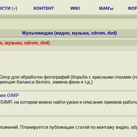
ОСТИ
(
+
)
КОНТЕНТ
WIKI
MAN'ы
ФО
Мультимедиа (видео, музыка, cdrom, dvd)
, музыка, cdrom, dvd)
imp для обработки фотографий (борьба с красными глазами (re
екция баланса белого, замена фона и т.д.)
ания GIMP
GIMP, на котором можно найти уроки и описания приемов работ
ожений. Планируется публикация статей по монтажу видео, об