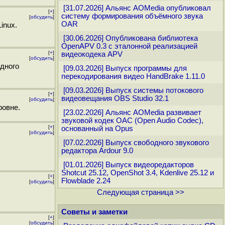
[31.07.2026] Альянс AOMedia опубликовал
[
+
]
систему формирования объёмного звука
[
обсудить
]
OAR
inux.
[30.06.2026] Опубликована библиотека
OpenAPV 0.3 с эталонной реализацией
[
+
]
видеокодека APV
[
обсудить
]
дного
[09.03.2026] Выпуск программы для
перекодирования видео HandBrake 1.11.0
[09.03.2026] Выпуск системы потокового
[
+
]
видеовещания OBS Studio 32.1
[
обсудить
]
ровне.
[23.02.2026] Альянс AOMedia развивает
звуковой кодек OAC (Open Audio Codec),
[
+
]
основанный на Opus
[
обсудить
]
[07.02.2026] Выпуск свободного звукового
редактора Ardour 9.0
[01.01.2026] Выпуск видеоредакторов
Shotcut 25.12, OpenShot 3.4, Kdenlive 25.12 и
[
+
]
Flowblade 2.24
[
обсудить
]
Следующая страница >>
Советы и заметки
[
+
]
[
обсудить
]