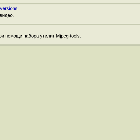
nversions
 видео.
и помощи набора утилит Mjpeg-tools.