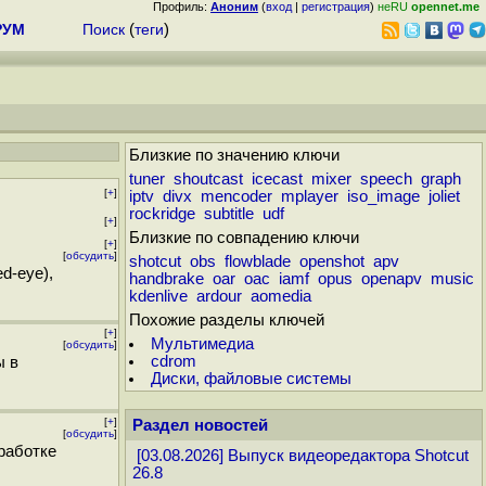
Профиль:
Аноним
(
вход
|
регистрация
)
неRU
opennet.me
РУМ
Поиск
(
теги
)
Близкие по значению ключи
tuner
shoutcast
icecast
mixer
speech
graph
[
+
]
iptv
divx
mencoder
mplayer
iso_image
joliet
rockridge
subtitle
udf
[
+
]
Близкие по совпадению ключи
[
+
]
[
обсудить
]
shotcut
obs
flowblade
openshot
apv
d-eye),
handbrake
oar
oac
iamf
opus
openapv
music
kdenlive
ardour
aomedia
Похожие разделы ключей
[
+
]
Мультимедиа
[
обсудить
]
cdrom
ы в
Диски, файловые системы
[
+
]
Раздел новостей
[
обсудить
]
работке
[03.08.2026] Выпуск видеоредактора Shotcut
26.8