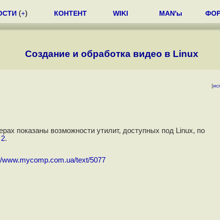
ОСТИ
(
+
)
КОНТЕНТ
WIKI
MAN'ы
ФО
Создание и обработка видео в Linux
[
ис
мерах показаны возможности утилит, доступных под Linux, по
 2
.
://www.mycomp.com.ua/text/5077