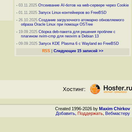
-
03.11.2025
Отсеивание AI-ботов на web-сервере через Cookie
-
01.11.2025
Запуск Linux-контейнеров во FreeBSD
-
26.10.2025
Создание загрузочного атомарно обновляемого
образа Oracle Linux при помощи OSTree
-
19.09.2025
Сборка deb-пакета для решения проблем с
плагином nvim-cmp для neovim в Debian 13
-
09.09.2025
Запуск KDE Plasma 6 с Wayland во FreeBSD
RSS
|
Следующие 15 записей >>
Хостинг:
Created 1996-2026 by
Maxim Chirkov
Добавить
,
Поддержать
,
Вебмастеру