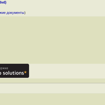
dvd)
ожие документы
)