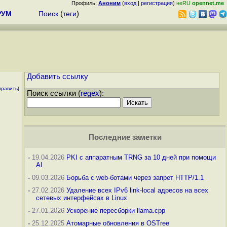
Профиль:
Аноним
(
вход
|
регистрация
)
неRU
opennet.me
РУМ
Поиск
(
теги
)
Добавить ссылку
править
]
Поиск ссылки (
regex
):
Последние заметки
-
19.04.2026
PKI с аппаратным TRNG за 10 дней при помощи
AI
-
09.03.2026
Борьба с web-ботами через запрет HTTP/1.1
-
27.02.2026
Удаление всех IPv6 link-local адресов на всех
сетевых интерфейсах в Linux
-
27.01.2026
Ускорение пересборки llama.cpp
-
25.12.2025
Атомарные обновления в OSTree