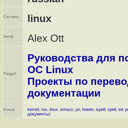
linux
Система
Alex Ott
Автор
Руководства для п
ОС Linux
Раздел
Проекты по перево
документации
kernel
,
rus
,
linux
,
emacs
,
pri
,
howto
,
ispell
,
spell
,
ed
,
p
Ключи
документы
)