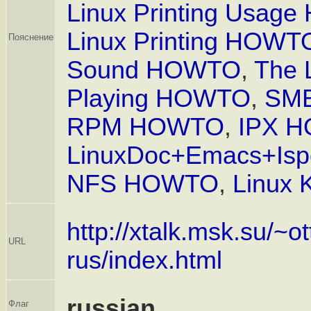
Linux Printing Usag
Linux Printing HOWT
Пояснение
Sound HOWTO
,
The 
Playing HOWTO
,
SM
RPM HOWTO
,
IPX 
LinuxDoc+Emacs+Is
NFS HOWTO
,
Linux
http://xtalk.msk.su/~ot
URL
rus/index.html
russian
Флаг