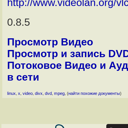
http://www.videolan.org/vlc
0.8.5
Просмотр Видео
Просмотр и запись DV
Потоковое Видео и Ау
в сети
linux
,
x
,
video
,
divx
,
dvd
,
mpeg
, (
найти похожие документы
)