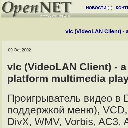
НОВОСТИ
(
+
)
КОНТ
vlc (VideoLAN Client) - 
09 Oct 2002
vlc (VideoLAN Client) - a
platform multimedia pla
Проигрыватель видео в 
поддержкой меню), VCD,
DivX, WMV, Vorbis, AC3, A