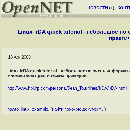
НОВОСТИ
(
+
)
КОНТ
Linux-IrDA quick tutorial - небольшое 
практи
18 Apr 2003
Linux-IrDA quick tutorial - небольшое но очень информа
множеством практических примеров.
http://www.hpl.hp.com/personal/Jean_Tourrilhes/IrDA/IrDA.html
howto
,
linux
,
example
, (
найти похожие документы
)