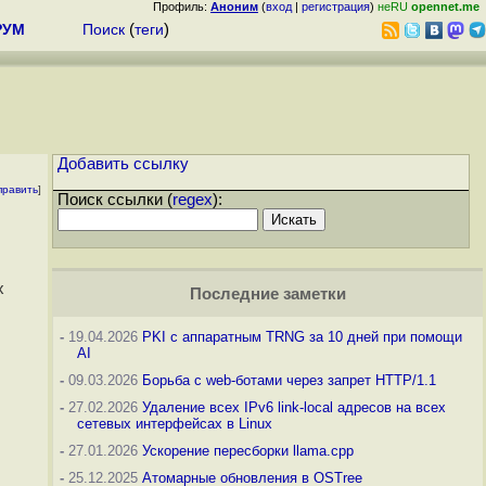
Профиль:
Аноним
(
вход
|
регистрация
)
неRU
opennet.me
РУМ
Поиск
(
теги
)
Добавить ссылку
править
]
Поиск ссылки (
regex
):
х
Последние заметки
-
19.04.2026
PKI с аппаратным TRNG за 10 дней при помощи
AI
-
09.03.2026
Борьба с web-ботами через запрет HTTP/1.1
-
27.02.2026
Удаление всех IPv6 link-local адресов на всех
сетевых интерфейсах в Linux
-
27.01.2026
Ускорение пересборки llama.cpp
-
25.12.2025
Атомарные обновления в OSTree