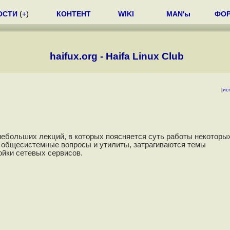
ОСТИ
(
+
)
КОНТЕНТ
WIKI
MAN'ы
ФО
haifux.org - Haifa Linux Club
[
ис
ебольших лекций, в которых поясняется суть работы некоторы
я общесистемные вопросы и утилиты, затрагиваются темы
ойки сетевых сервисов.