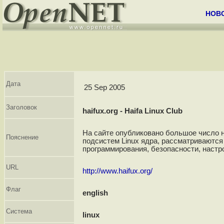
НОВ
Дата
25 Sep 2005
Заголовок
haifux.org - Haifa Linux Club
На сайте опубликовано большое число н
Пояснение
подсистем Linux ядра, рассматриваютс
программирования, безопасности, настр
URL
http://www.haifux.org/
Флаг
english
Система
linux