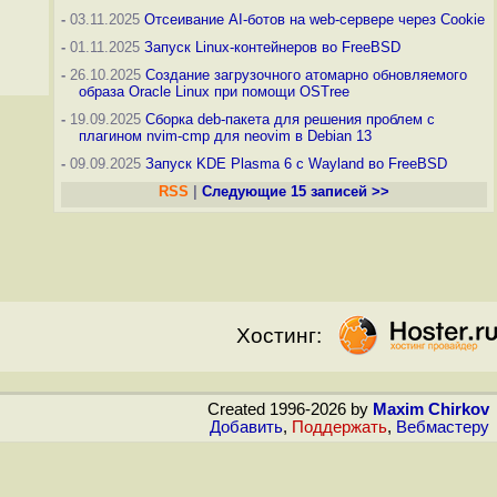
-
03.11.2025
Отсеивание AI-ботов на web-сервере через Cookie
-
01.11.2025
Запуск Linux-контейнеров во FreeBSD
-
26.10.2025
Создание загрузочного атомарно обновляемого
образа Oracle Linux при помощи OSTree
-
19.09.2025
Сборка deb-пакета для решения проблем с
плагином nvim-cmp для neovim в Debian 13
-
09.09.2025
Запуск KDE Plasma 6 с Wayland во FreeBSD
RSS
|
Следующие 15 записей >>
Хостинг:
Created 1996-2026 by
Maxim Chirkov
Добавить
,
Поддержать
,
Вебмастеру