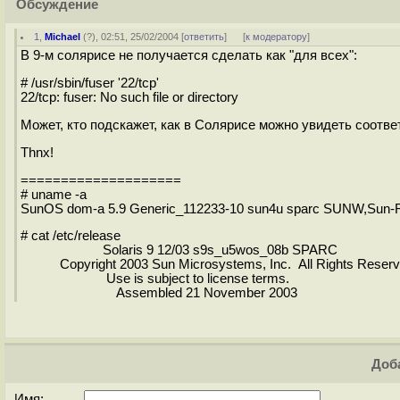
Обсуждение
1
,
Michael
(
?
), 02:51, 25/02/2004 [
ответить
]
[
к модератору
]
В 9-м солярисе не получается сделать как "для всех":
# /usr/sbin/fuser '22/tcp'
22/tcp: fuser: No such file or directory
Может, кто подскажет, как в Солярисе можно увидеть соответ
Thnx!
====================
# uname -a
SunOS dom-a 5.9 Generic_112233-10 sun4u sparc SUNW,Sun-F
# cat /etc/release
Solaris 9 12/03 s9s_u5wos_08b SPARC
Copyright 2003 Sun Microsystems, Inc. All Rights Reserv
Use is subject to license terms.
Assembled 21 November 2003
Доба
Имя: