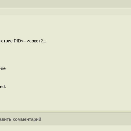
ствие PID<-->сокет?...
ire
ed.
вить комментарий