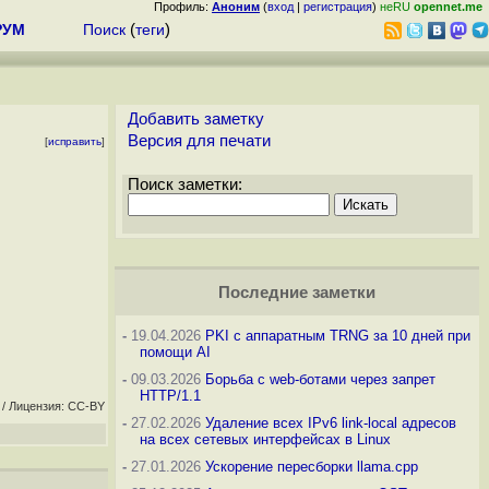
Профиль:
Аноним
(
вход
|
регистрация
)
неRU
opennet.me
РУМ
Поиск
(
теги
)
Добавить заметку
Версия для печати
[
исправить
]
Поиск заметки:
Последние заметки
-
19.04.2026
PKI с аппаратным TRNG за 10 дней при
помощи AI
-
09.03.2026
Борьба с web-ботами через запрет
HTTP/1.1
/ Лицензия: CC-BY
-
27.02.2026
Удаление всех IPv6 link-local адресов
на всех сетевых интерфейсах в Linux
-
27.01.2026
Ускорение пересборки llama.cpp