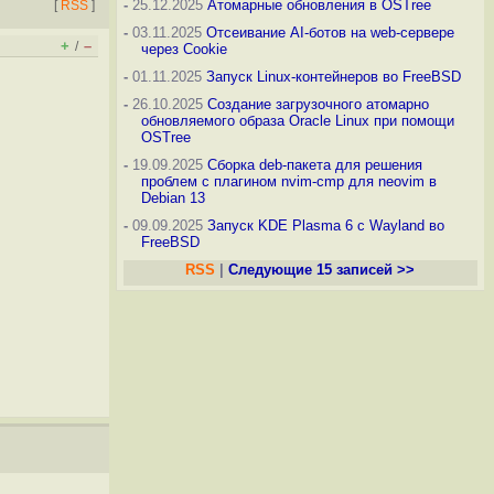
-
25.12.2025
Атомарные обновления в OSTree
[
RSS
]
-
03.11.2025
Отсеивание AI-ботов на web-сервере
+
–
/
через Cookie
-
01.11.2025
Запуск Linux-контейнеров во FreeBSD
-
26.10.2025
Создание загрузочного атомарно
обновляемого образа Oracle Linux при помощи
OSTree
-
19.09.2025
Сборка deb-пакета для решения
проблем с плагином nvim-cmp для neovim в
Debian 13
-
09.09.2025
Запуск KDE Plasma 6 с Wayland во
FreeBSD
RSS
|
Следующие 15 записей >>