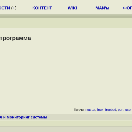
ОСТИ
(
+
)
КОНТЕНТ
WIKI
MAN'ы
ФО
 программа
Ключи:
netstat
,
linux
,
freebsd
,
port
,
user
я и мониторинг системы