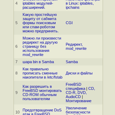
4
iptables модулей-
в Linux: iptables,
расширений.
ipchains
Какую простейшую
защиту от сабмита
5
формы поисковым
CGI
или спам-роботом
можно предпринять.
Можно ли произвести
редирект на другую
Редирект,
6
страницу без
mod_rewrite
использования
mod_rewrite
7
шара bin в Samba
Samba
Как правильно
8
прописать сменные
Диски и файлы
накопители в /etc/fstab
FreeBSD
Как разрешить в
специфика
|
CD,
FreeBSD монтировать
9
CD-R, DVD,
CD-ROM обычным
AudioCD
|
пользователям
Монтирование
Увеличение
Предотвращение DoS
10
безопасности
атак в FreeBSD