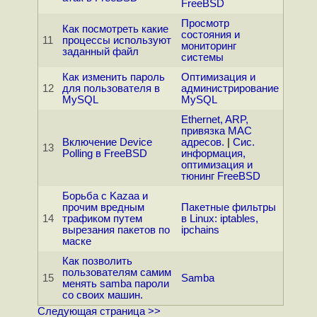
FreeBSD
Просмотр
Как посмотреть какие
состояния и
11
процессы используют
мониторинг
заданный файл
системы
Как изменить пароль
Оптимизация и
12
для пользователя в
администрирование
MySQL
MySQL
Ethernet, ARP,
привязка MAC
Включение Device
адресов.
|
Сис.
13
Polling в FreeBSD
информация,
оптимизация и
тюнинг FreeBSD
Борьба с Kazaa и
прочим вредным
Пакетные фильтры
14
трафиком путем
в Linux: iptables,
вырезания пакетов по
ipchains
маске
Как позволить
пользователям самим
15
Samba
менять samba пароли
со своих машин.
Следующая страница >>