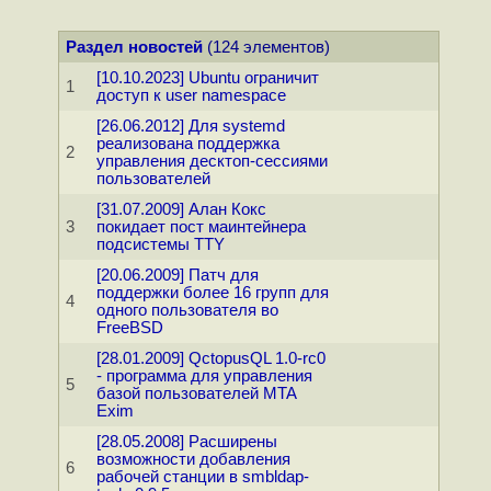
Раздел новостей
(124 элементов)
[10.10.2023] Ubuntu ограничит
1
доступ к user namespace
[26.06.2012] Для systemd
реализована поддержка
2
управления десктоп-сессиями
пользователей
[31.07.2009] Алан Кокс
3
покидает пост маинтейнера
подсистемы TTY
[20.06.2009] Патч для
поддержки более 16 групп для
4
одного пользователя во
FreeBSD
[28.01.2009] QctopusQL 1.0-rc0
- программа для управления
5
базой пользователей MTA
Exim
[28.05.2008] Расширены
возможности добавления
6
рабочей станции в smbldap-