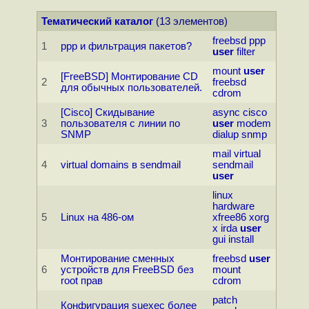
Тематический каталог
(13 элементов)
freebsd
ppp
1
ppp и фильтрация пакетов?
user
filter
mount
user
[FreeBSD] Монтирование CD
2
freebsd
для обычных пользователей.
cdrom
[Cisco] Скидывание
async
cisco
3
пользователя с линии по
user
modem
SNMP
dialup
snmp
mail
virtual
4
virtual domains в sendmail
sendmail
user
linux
hardware
5
Linux на 486-ом
xfree86
xorg
x
irda
user
gui
install
Монтирование сменных
freebsd
user
6
устройств для FreeBSD без
mount
root прав
cdrom
patch
Конфигурация suexec более