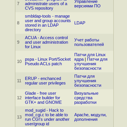
Управление
7
administrate users of a
версиями ПО
CVS repository
smbldap-tools - manage
user and group accounts
8
LDAP
stored in an LDAP
directory
ACUA - Access control
Учет работы
9
and user administration
пользователей
for Linux
Патчи для Linux
pspa - Linux Port/Socket
ядра
|
Патчи для
10
Pseudo ACLs patch
улучшения
безопасности
Патчи для
ERUP - enchanced
11
улучшения
regular user privileges
безопасности
Glade - free user
Визуальные
12
interface builder for
средства
GTK+ and GNOME
разработки
mod_sugid - Hack to
mod_cgi.c to be able to
Apache, модули,
13
run CGI's under another
дополнения
user/group id