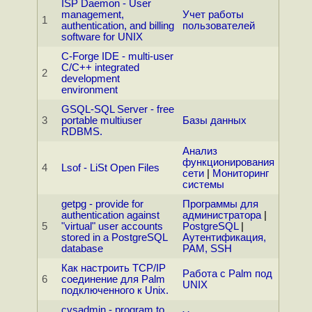
ISP Daemon - User
management,
Учет работы
1
authentication, and billing
пользователей
software for UNIX
C-Forge IDE - multi-user
C/C++ integrated
2
development
environment
GSQL-SQL Server - free
3
portable multiuser
Базы данных
RDBMS.
Анализ
функционирования
4
Lsof - LiSt Open Files
сети
|
Мониторинг
системы
getpg - provide for
Программы для
authentication against
администратора
|
5
"virtual" user accounts
PostgreSQL
|
stored in a PostgreSQL
Аутентификация,
database
PAM, SSH
Как настроить TCP/IP
Работа с Palm под
6
соединение для Palm
UNIX
подключенного к Unix.
cvsadmin - program to