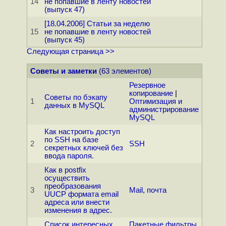
14
не попавшие в ленту новостей
(выпуск 47)
[18.04.2006] Статьи за неделю
15
не попавшие в ленту новостей
(выпуск 45)
Следующая страница >>
Советы и заметки
(63 элементов)
Резервное
копирование
|
Советы по бэкапу
1
Оптимизация и
данных в MySQL
администрирование
MySQL
Как настроить доступ
по SSH на базе
2
SSH
секретных ключей без
ввода пароля.
Как в postfix
осуществить
преобразования
3
Mail, почта
UUCP формата email
адреса или внести
изменения в адрес.
Список интересных
Пакетные фильтры