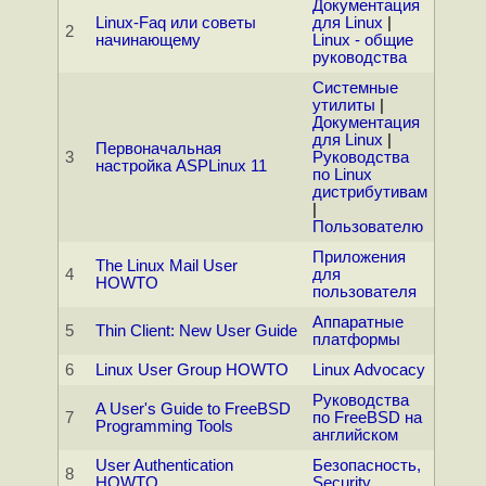
Документация
Linux-Faq или советы
для Linux
|
2
начинающему
Linux - общие
руководства
Системные
утилиты
|
Документация
для Linux
|
Первоначальная
3
Руководства
настройка ASPLinux 11
по Linux
дистрибутивам
|
Пользователю
Приложения
The Linux Mail User
4
для
HOWTO
пользователя
Аппаратные
5
Thin Client: New User Guide
платформы
6
Linux User Group HOWTO
Linux Advocacy
Руководства
A User's Guide to FreeBSD
7
по FreeBSD на
Programming Tools
английском
User Authentication
Безопасность,
8
HOWTO
Security