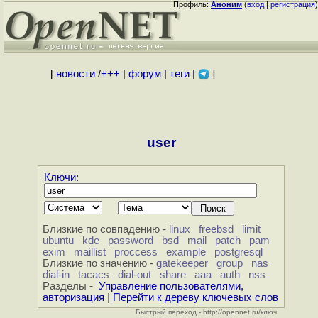
Профиль:
Аноним
(
вход
|
регистрация
)
[
новости
/
+++
|
форум
|
теги
|
]
user
Ключи
:
Близкие по совпадению -
linux
freebsd
limit
ubuntu
kde
password
bsd
mail
patch
pam
exim
maillist
proccess
example
postgresql
Близкие по значению -
gatekeeper
group
nas
dial-in
tacacs
dial-out
share
aaa
auth
nss
Разделы -
Управление пользователями,
авторизация
|
Перейти к дереву ключевых слов
Быстрый переход - http://opennet.ru/ключ