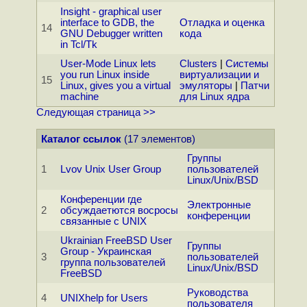
Insight - graphical user
interface to GDB, the
Отладка и оценка
14
GNU Debugger written
кода
in Tcl/Tk
User-Mode Linux lets
Clusters
|
Системы
you run Linux inside
виртуализации и
15
Linux, gives you a virtual
эмуляторы
|
Патчи
machine
для Linux ядра
Следующая страница >>
Каталог ссылок
(17 элементов)
Группы
1
Lvov Unix User Group
пользователей
Linux/Unix/BSD
Конференции где
Электронные
2
обсуждаетются восросы
конференции
связанные с UNIX
Ukrainian FreeBSD User
Группы
Group - Украинская
3
пользователей
группа пользователей
Linux/Unix/BSD
FreeBSD
Руководства
4
UNIXhelp for Users
пользователя