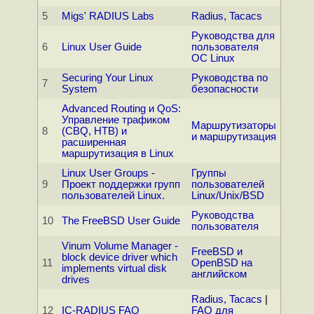
5
Migs' RADIUS Labs
Radius, Tacacs
Руководства для
6
Linux User Guide
пользователя
ОС Linux
Securing Your Linux
Руководства по
7
System
безопасности
Advanced Routing и QoS:
Управление трафиком
Маршрутизаторы
8
(CBQ, HTB) и
и маршрутизация
расширенная
маршрутизация в Linux
Linux User Groups -
Группы
9
Проект поддержки групп
пользователей
пользователей Linux.
Linux/Unix/BSD
Руководства
10
The FreeBSD User Guide
пользователя
Vinum Volume Manager -
FreeBSD и
block device driver which
11
OpenBSD на
implements virtual disk
английском
drives
Radius, Tacacs
|
12
IC-RADIUS FAQ
FAQ для