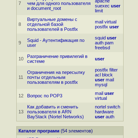
apache
7
чем для одного пользователя
suexec
user
и document_root
limit
Виртуальные домены с
mail
virtual
8
отдельной базой
postfix
user
пользователей в Postfix
squid
user
Squid - Аутентификация по
9
auth
pam
user
freebsd
Разграничение привилегий в
10
user
системе
postfix
filter
Ограничения на пересылку
acl
block
11
почты отдельным
user
mail
пользователям в postfix
mysql
mail
user
12
Вопpос по POP3
virtual
Как добавить и сменить
nortel
switch
13
пользователя в ARN
hardware
BayStack (Nortel Networks)
user
auth
Каталог программ
(54 элементов)