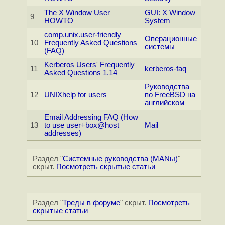
The X Window User
GUI: X Window
9
HOWTO
System
comp.unix.user-friendly
Операционные
10
Frequently Asked Questions
системы
(FAQ)
Kerberos Users' Frequently
11
kerberos-faq
Asked Questions 1.14
Руководства
12
UNIXhelp for users
по FreeBSD на
английском
Email Addressing FAQ (How
13
to use user+box@host
Mail
addresses)
Раздел "
Системные руководства (MANы)
"
скрыт.
Посмотреть
скрытые статьи
Раздел "
Треды в форуме
" скрыт.
Посмотреть
скрытые статьи