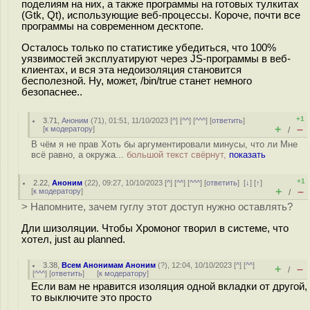
поделиям на них, а также программы на готовых тулкитах
(Gtk, Qt), использующие веб-процессы. Короче, почти все
программы на современном десктопе.
Осталось только по статистике убедиться, что 100%
уязвимостей эксплуатируют через JS-программы в веб-
клиентах, и вся эта недоизоляция становится
бесполезной. Ну, может, /bin/true станет немного
безопаснее..
+1
3.71
,
Аноним
(
71
), 01:51, 11/10/2023 [
^
] [
^^
] [
^^^
] [
ответить
]
+
–
[
к модератору
]
/
В чём я не прав Хоть бы аргументировали минусы, что ли Мне
всё равно, а окружа...
большой текст свёрнут,
показать
+1
2.22
,
Аноним
(
22
), 09:27, 10/10/2023 [
^
] [
^^
] [
^^^
] [
ответить
]
[
↓
] [
↑
]
+
–
[
к модератору
]
/
> Напомните, зачем гуглу этот доступ нужно оставлять?
Дли шизоляции. Чтобы Хромоног творил в системе, что
хотел, just au planned.
3.38
,
Всем Анонимам Аноним
(
?
), 12:04, 10/10/2023 [
^
] [
^^
]
+
–
/
[
^^^
] [
ответить
]
[
к модератору
]
Если вам не нравится изоляция одной вкладки от другой,
то выключите это просто