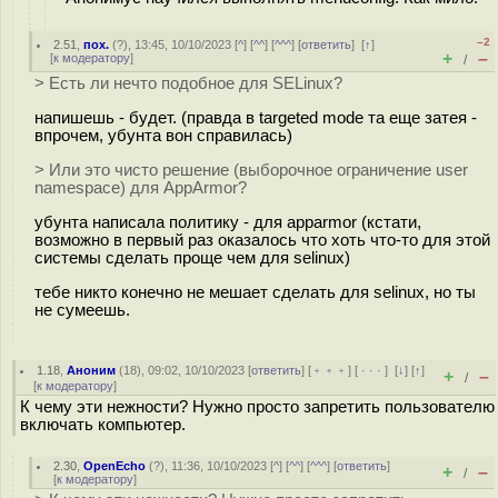
–2
2.51
,
пох.
(
?
), 13:45, 10/10/2023 [
^
] [
^^
] [
^^^
] [
ответить
]
[
↑
]
+
–
[
к модератору
]
/
> Есть ли нечто подобное для SELinux?
напишешь - будет. (правда в targeted mode та еще затея -
впрочем, убунта вон справилась)
> Или это чисто решение (выборочное ограничение user
namespace) для AppArmor?
убунта написала политику - для apparmor (кстати,
возможно в первый раз оказалось что хоть что-то для этой
системы сделать проще чем для selinux)
тебе никто конечно не мешает сделать для selinux, но ты
не сумеешь.
1.18
,
Аноним
(
18
), 09:02, 10/10/2023 [
ответить
] [
﹢﹢﹢
] [
· · ·
]
[
↓
] [
↑
]
+
–
/
[
к модератору
]
К чему эти нежности? Нужно просто запретить пользователю
включать компьютер.
2.30
,
OpenEcho
(
?
), 11:36, 10/10/2023 [
^
] [
^^
] [
^^^
] [
ответить
]
+
–
/
[
к модератору
]