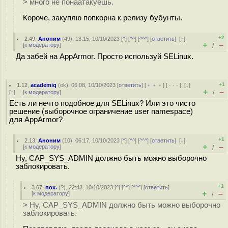
> много не понаатакуешь.
Короче, закуплю попкорна к релизу бубунты.
+2
2.49
,
Аноним
(
49
), 13:15, 10/10/2023 [
^
] [
^^
] [
^^^
] [
ответить
]
[
↑
]
+
–
[
к модератору
]
/
Да забей на AppArmor. Просто используй SELinux.
+1
1.12
,
academiq
(
ok
), 06:08, 10/10/2023 [
ответить
] [
﹢﹢﹢
] [
· · ·
]
[
↓
]
+
–
[
↑
] [
к модератору
]
/
Есть ли нечто подобное для SELinux? Или это чисто
решение (выборочное ограничение user namespace)
для AppArmor?
+1
2.13
,
Аноним
(
10
), 06:17, 10/10/2023 [
^
] [
^^
] [
^^^
] [
ответить
]
[
↓
]
+
–
[
к модератору
]
/
Ну, CAP_SYS_ADMIN должно быть можно выборочно
заблокировать.
+1
3.67
,
пох.
(
?
), 22:43, 10/10/2023 [
^
] [
^^
] [
^^^
] [
ответить
]
+
–
[
к модератору
]
/
> Ну, CAP_SYS_ADMIN должно быть можно выборочно
заблокировать.