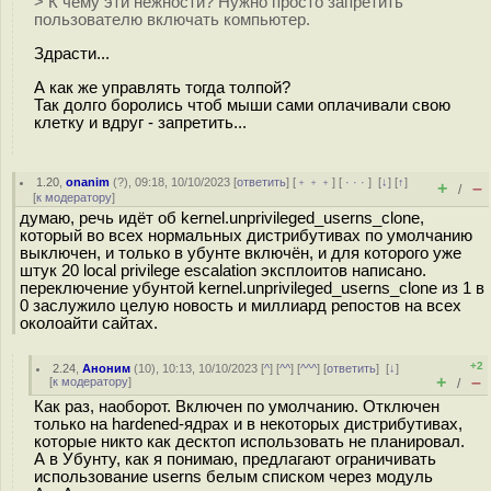
> К чему эти нежности? Нужно просто запретить
пользователю включать компьютер.
Здрасти...
А как же управлять тогда толпой?
Так долго боролись чтоб мыши сами оплачивали свою
клетку и вдруг - запретить...
1.20
,
onanim
(
?
), 09:18, 10/10/2023 [
ответить
] [
﹢﹢﹢
] [
· · ·
]
[
↓
] [
↑
]
+
–
/
[
к модератору
]
думаю, речь идёт об kernel.unprivileged_userns_clone,
который во всех нормальных дистрибутивах по умолчанию
выключен, и только в убунте включён, и для которого уже
штук 20 local privilege escalation эксплоитов написано.
переключение убунтой kernel.unprivileged_userns_clone из 1 в
0 заслужило целую новость и миллиард репостов на всех
околоайти сайтах.
+2
2.24
,
Аноним
(
10
), 10:13, 10/10/2023 [
^
] [
^^
] [
^^^
] [
ответить
]
[
↓
]
+
–
[
к модератору
]
/
Как раз, наоборот. Включен по умолчанию. Отключен
только на hardened-ядрах и в некоторых дистрибутивах,
которые никто как десктоп использовать не планировал.
А в Убунту, как я понимаю, предлагают ограничивать
использование userns белым списком через модуль