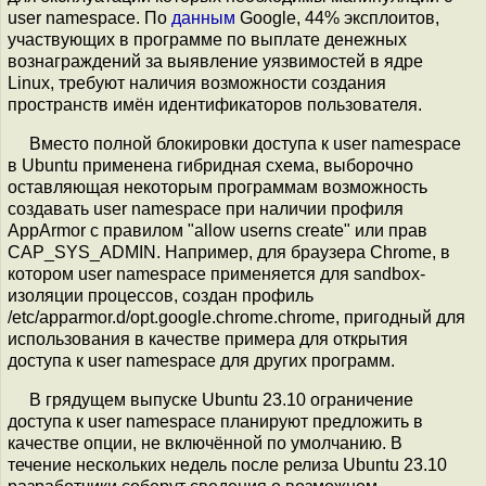
user namespace. По
данным
Google, 44% эксплоитов,
участвующих в программе по выплате денежных
вознаграждений за выявление уязвимостей в ядре
Linux, требуют наличия возможности создания
пространств имён идентификаторов пользователя.
Вместо полной блокировки доступа к user namespace
в Ubuntu применена гибридная схема, выборочно
оставляющая некоторым программам возможность
создавать user namespace при наличии профиля
AppArmor с правилом "allow userns create" или прав
CAP_SYS_ADMIN. Например, для браузера Chrome, в
котором user namespace применяется для sandbox-
изоляции процессов, создан профиль
/etc/apparmor.d/opt.google.chrome.chrome, пригодный для
использования в качестве примера для открытия
доступа к user namespace для других программ.
В грядущем выпуске Ubuntu 23.10 ограничение
доступа к user namespace планируют предложить в
качестве опции, не включённой по умолчанию. В
течение нескольких недель после релиза Ubuntu 23.10