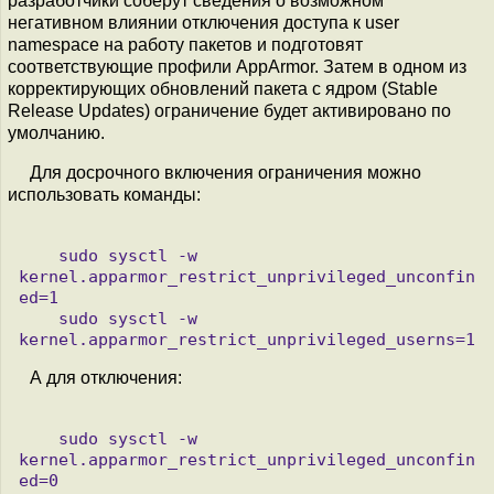
разработчики соберут сведения о возможном
негативном влиянии отключения доступа к user
namespace на работу пакетов и подготовят
соответствующие профили AppArmor. Затем в одном из
корректирующих обновлений пакета с ядром (Stable
Release Updates) ограничение будет активировано по
умолчанию.
Для досрочного включения ограничения можно
использовать команды:
    sudo sysctl -w 
kernel.apparmor_restrict_unprivileged_unconfin
ed=1

    sudo sysctl -w 
А для отключения:
    sudo sysctl -w 
kernel.apparmor_restrict_unprivileged_unconfin
ed=0
