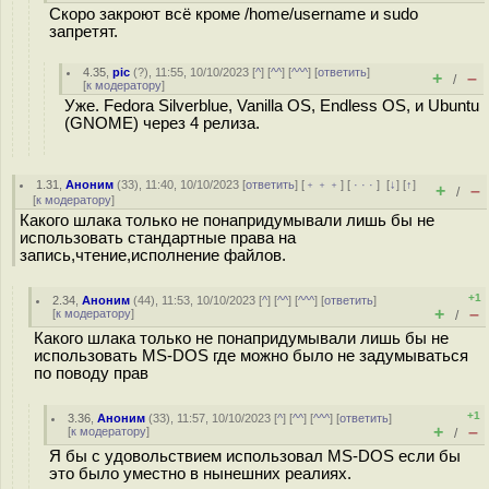
Скоро закроют всё кроме /home/username и sudo
запретят.
4.35
,
pic
(
?
), 11:55, 10/10/2023 [
^
] [
^^
] [
^^^
] [
ответить
]
+
–
/
[
к модератору
]
Уже. Fedora Silverblue, Vanilla OS, Endless OS, и Ubuntu
(GNOME) через 4 релиза.
1.31
,
Аноним
(
33
), 11:40, 10/10/2023 [
ответить
] [
﹢﹢﹢
] [
· · ·
]
[
↓
] [
↑
]
+
–
/
[
к модератору
]
Какого шлака только не понапридумывали лишь бы не
использовать стандартные права на
запись,чтение,исполнение файлов.
+1
2.34
,
Аноним
(
44
), 11:53, 10/10/2023 [
^
] [
^^
] [
^^^
] [
ответить
]
+
–
[
к модератору
]
/
Какого шлака только не понапридумывали лишь бы не
использовать MS-DOS где можно было не задумываться
по поводу прав
+1
3.36
,
Аноним
(
33
), 11:57, 10/10/2023 [
^
] [
^^
] [
^^^
] [
ответить
]
+
–
[
к модератору
]
/
Я бы с удовольствием использовал MS-DOS если бы
это было уместно в нынешних реалиях.