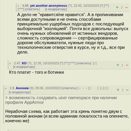
4.68
,
yet another anonymous
(
?
), 22:45, 10/10/2023 [
^
] [
^^
]
+
–
/
[
^^^
] [
ответить
]
[
к модератору
]
А дело не "нравится/не нравится". А в пропихивании
всеми доступными и не очень способами
принципиально ущербных подходов с последующей
выборочной "изоляцией". Почти все довольны: выпуск
очень нужных обновлений от истинных вендоров,
сложность сопровождения --- сертфицированные
дорогие обслуживатели, нужные люди про
технологические отверстия в курсе, ну и т.д., все при
деле.
2.47
,
КО
(
?
), 12:35, 10/10/2023 [
^
] [
^^
] [
^^^
] [
ответить
]
[
↑
]
+
–
/
[
к модератору
]
Кто платит - того и ботинки
1.9
,
Аноним
(
9
), 05:06, 10/10/2023 [
ответить
] [
﹢﹢﹢
] [
· · ·
]
[
↓
] [
↑
]
+
–
/
[
к модератору
]
> возможность создавать user namespace при наличии
профиля AppArmor
Нерабочая схема, как работает эта хрень понятно двум с
половиной анонам (и всем админам локалхоста на опеннете,
конечно же)