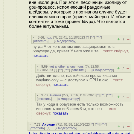
вне изоляции. При этом, песочницы изолируют
gpu-процесс, исполняющий рандомные
шейдеры, у которых в противном случае будет
слишком много прав (привет майнеры). И обычно
контентный тоже (привет libvpx). Что является
более актуальным.
8.66
,
пох.
(
?
), 22:41, 10/10/2023 [
^
] [
^^
] [
^^^
]
+
–
/
[
ответить
]
[
к модератору
]
ну да А от кого же мы еще защищаемся-то в
браузере да, привет У него уже и та...
текст свёрнут,
показать
9.69
,
yet another anonymous
(
?
), 22:58,
+
–
/
10/10/2023 [
^
] [
^^
] [
^^^
] [
ответить
]
[
к модератору
]
Действительно, настойчивое проталкивание
wayland-only --- с доступом к GPU и око...
текст
свёрнут,
показать
9.70
,
Аноним
(
27
), 00:16, 11/10/2023 [
^
] [
^^
] [
^^^
]
+
–
/
[
ответить
]
[
к модератору
]
Так у кода в браузере есть только возможность
исполнять жс вебассембли, это не т...
текст
свёрнут,
показать
7.72
,
Аноним
(
71
), 01:58, 11/10/2023 [
^
] [
^^
] [
^^^
]
+
–
/
[
ответить
]
[
↑
] [
к модератору
]
https://github.com/containers/bubblewrap/blob/main/