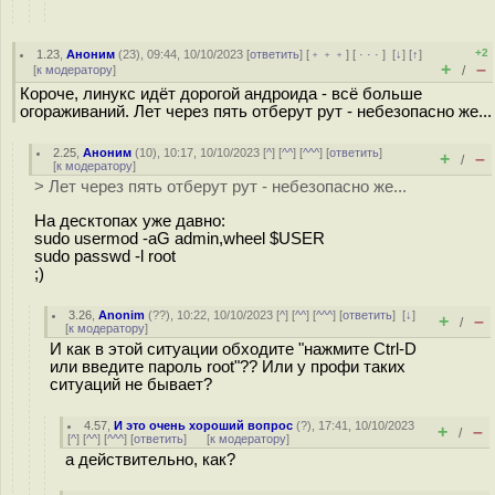
+2
1.23
,
Аноним
(
23
), 09:44, 10/10/2023 [
ответить
] [
﹢﹢﹢
] [
· · ·
]
[
↓
] [
↑
]
+
–
[
к модератору
]
/
Короче, линукс идёт дорогой андроида - всё больше
огораживаний. Лет через пять отберут рут - небезопасно же...
2.25
,
Аноним
(
10
), 10:17, 10/10/2023 [
^
] [
^^
] [
^^^
] [
ответить
]
+
–
/
[
к модератору
]
> Лет через пять отберут рут - небезопасно же...
На десктопах уже давно:
sudo usermod -aG admin,wheel $USER
sudo passwd -l root
;)
3.26
,
Anonim
(
??
), 10:22, 10/10/2023 [
^
] [
^^
] [
^^^
] [
ответить
]
[
↓
]
+
–
/
[
к модератору
]
И как в этой ситуации обходите "нажмите Ctrl-D
или введите пароль root"?? Или у профи таких
ситуаций не бывает?
4.57
,
И это очень хороший вопрос
(
?
), 17:41, 10/10/2023
+
–
/
[
^
] [
^^
] [
^^^
] [
ответить
]
[
к модератору
]
а действительно, как?