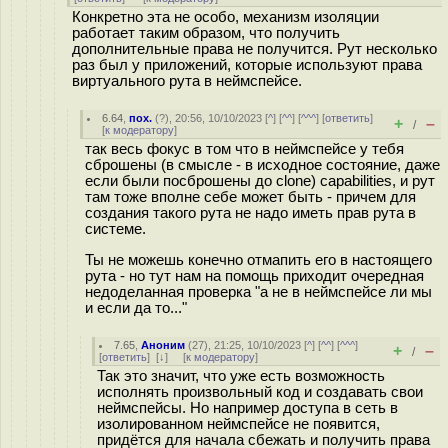
Конкретно эта не особо, механизм изоляции
работает таким образом, что получить
дополнительные права не получится. Рут несколько
раз был у приложений, которые используют права
виртуального рута в неймспейсе.
6.64
,
пох.
(
?
), 20:56, 10/10/2023 [
^
] [
^^
] [
^^^
] [
ответить
]
+
–
/
[
к модератору
]
так весь фокус в том что в неймспейсе у тебя
сброшены (в смысле - в исходное состояние, даже
если были посброшены до clone) capabilities, и рут
там тоже вполне себе может быть - причем для
создания такого рута не надо иметь прав рута в
системе.
Ты не можешь конечно отмапить его в настоящего
рута - но тут нам на помощь приходит очередная
недоделанная проверка "а не в неймспейсе ли мы
и если да то..."
7.65
,
Аноним
(
27
), 21:25, 10/10/2023 [
^
] [
^^
] [
^^^
]
+
–
/
[
ответить
]
[
↓
] [
к модератору
]
Так это значит, что уже есть возможность
исполнять произвольный код и создавать свои
неймспейсы. Но например доступа в сеть в
изолированном неймспейсе не появится,
придётся для начала сбежать и получить права