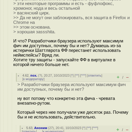
> эти некоторые программы и есть - фуфлофокс,
хромоног, нода и весь остальной
> васянский цирк.
>> Да не могут они заблокировать, вся защита в Firefox и
Chrome на
>> этом основана.
> хорошая заssshitа.
И что? Разработчики браузера используют максимум
фич им доступных, почему бы и нет? Думаешь из-за
истерички Шаттлврота ФФ перестанет использовать
неймспейсы? Вряд ли.
Хотите тру защиты - запускайте ФФ в виртуалке в
которой ничего больше нет.
4.62
,
пох.
(
?
), 20:27, 10/10/2023 [
^
] [
^^
] [
^^^
] [
ответить
]
+
–
/
[
к модератору
]
> Разработчики браузера используют максимум фич
им доступных, почему бы и нет?
ну вот потому что конкретно эта фича - чревата
внезапно-рутом.
Который через нее получали уже десяток раз. Почему
бы и не использовать, действительно.
5.63
,
Аноним
(
27
), 20:41, 10/10/2023 [
^
] [
^^
] [
^^^
]
+
–
/
[
ответить
]
[
к модератору
]