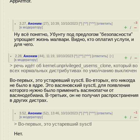
AppArmor.
–3
3.27
,
Аноним
(
27
), 10:39, 10/10/2023 [
^
] [
^^
] [
^^^
] [
ответить
]
+
–
[
к модератору
]
/
Ну всё понятно, Убунту под предлогом "безопасности"
упрощает жизнь малвари. Видно, кто оплатил услуги, и
для чего.
2.28
,
Аноним
(
44
), 11:19, 10/10/2023 [
^
] [
^^
] [
^^^
] [
ответить
]
[
↑
]
+
–
/
[
к модератору
]
> речь идёт об kernel.unprivileged_userns_clone, который во
всех нормальных дистрибутивах по умолчанию выключен
Во-первых, это устаревший sysctl. Во-вторых, его никогда
не было в ядре. Это васяновский sysctl, для появления
которого нужно было применить васянопатчи от
васянодебиана. В-третьих, он не получил распространения
в других дистрах.
–1
3.52
,
Аноним
(
52
), 13:46, 10/10/2023 [
^
] [
^^
] [
^^^
] [
ответить
]
+
–
[
к модератору
]
/
> Во-первых, это устаревший sysctl
Нет.