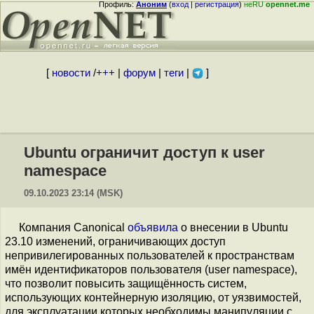
Профиль:
Аноним
(
вход
|
регистрация
)
неRU
opennet.me
[
новости
/
+++
|
форум
|
теги
|
]
Ubuntu ограничит доступ к user
namespace
09.10.2023 23:14 (MSK)
Компания Canonical
объявила
о внесении в Ubuntu
23.10 изменений, ограничивающих доступ
непривилегированных пользователей к пространствам
имён идентификаторов пользователя (user namespace),
что позволит повысить защищённость систем,
использующих контейнерную изоляцию, от уязвимостей,
для эксплуатации которых необходимы манипуляции с