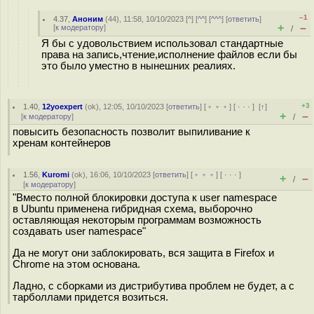
–1
4.37
,
Аноним
(
44
), 11:58, 10/10/2023 [
^
] [
^^
] [
^^^
] [
ответить
]
+
–
[
к модератору
]
/
Я бы с удовольствием использовал стандартные
права на запись,чтение,исполнение файлов если бы
это было уместно в нынешних реалиях.
+3
1.40
,
12yoexpert
(
ok
), 12:05, 10/10/2023 [
ответить
] [
﹢﹢﹢
] [
· · ·
]
[
↑
]
+
–
[
к модератору
]
/
повысить безопасность позволит выпиливание к
хренам контейнеров
1.56
,
Kuromi
(
ok
), 16:06, 10/10/2023 [
ответить
] [
﹢﹢﹢
] [
· · ·
]
+
–
/
[
к модератору
]
"Вместо полной блокировки доступа к user namespace
в Ubuntu применена гибридная схема, выборочно
оставляющая некоторым программам возможность
создавать user namespace"
Да не могут они заблокировать, вся защита в Firefox и
Chrome на этом основана.
Ладно, с сборками из дистрибутива проблем не будет, а с
тарболлами придется возиться.