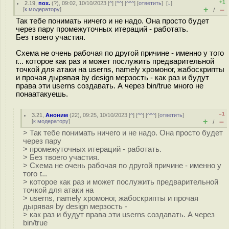
+1
2.19
,
пох.
(
?
), 09:02, 10/10/2023 [
^
] [
^^
] [
^^^
] [
ответить
]
[
↓
]
+
–
[
к модератору
]
/
Так тебе понимать ничего и не надо. Она просто будет
через пару промежуточных итераций - работать.
Без твоего участия.
Схема не очень рабочая по другой причине - именно у того
г... которое как раз и может послужить предварительной
точкой для атаки на userns, namely хромоног, жабоскрипты
и прочая дырявая by design мерзость - как раз и будут
права эти userns создавать. А через bin/true много не
понаатакуешь.
–1
3.21
,
Аноним
(
22
), 09:25, 10/10/2023 [
^
] [
^^
] [
^^^
] [
ответить
]
+
–
[
к модератору
]
/
> Так тебе понимать ничего и не надо. Она просто будет
через пару
> промежуточных итераций - работать.
> Без твоего участия.
> Схема не очень рабочая по другой причине - именно у
того г...
> которое как раз и может послужить предварительной
точкой для атаки на
> userns, namely хромоног, жабоскрипты и прочая
дырявая by design мерзость -
> как раз и будут права эти userns создавать. А через
bin/true