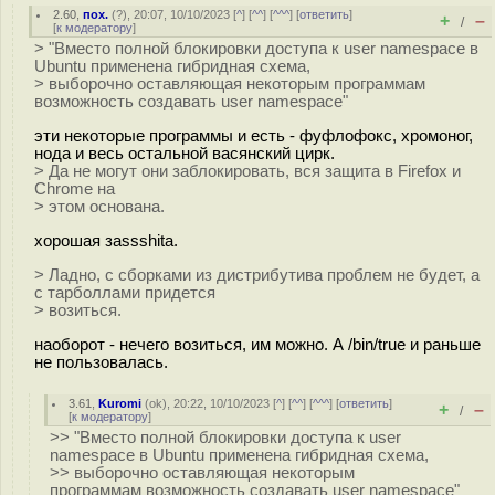
2.60
,
пох.
(
?
), 20:07, 10/10/2023 [
^
] [
^^
] [
^^^
] [
ответить
]
+
–
/
[
к модератору
]
> "Вместо полной блокировки доступа к user namespace в
Ubuntu применена гибридная схема,
> выборочно оставляющая некоторым программам
возможность создавать user namespace"
эти некоторые программы и есть - фуфлофокс, хромоног,
нода и весь остальной васянский цирк.
> Да не могут они заблокировать, вся защита в Firefox и
Chrome на
> этом основана.
хорошая заssshitа.
> Ладно, с сборками из дистрибутива проблем не будет, а
с тарболлами придется
> возиться.
наоборот - нечего возиться, им можно. А /bin/true и раньше
не пользовалась.
3.61
,
Kuromi
(
ok
), 20:22, 10/10/2023 [
^
] [
^^
] [
^^^
] [
ответить
]
+
–
/
[
к модератору
]
>> "Вместо полной блокировки доступа к user
namespace в Ubuntu применена гибридная схема,
>> выборочно оставляющая некоторым
программам возможность создавать user namespace"