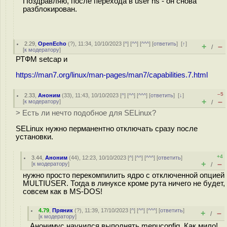
Поздравляю, после перехода в user ns - он снова
разблокирован.
2.29
,
OpenEcho
(
?
), 11:34, 10/10/2023 [
^
] [
^^
] [
^^^
] [
ответить
]
[
↑
]
+
–
/
[
к модератору
]
РТФМ setcap и
https://man7.org/linux/man-pages/man7/capabilities.7.html
–5
2.33
,
Аноним
(
33
), 11:43, 10/10/2023 [
^
] [
^^
] [
^^^
] [
ответить
]
[
↓
]
+
–
[
к модератору
]
/
> Есть ли нечто подобное для SELinux?
SELinux нужно перманентно отключать сразу после
установки.
+4
3.44
,
Аноним
(
44
), 12:23, 10/10/2023 [
^
] [
^^
] [
^^^
] [
ответить
]
+
–
[
к модератору
]
/
нужно просто перекомпилить ядро с отключенной опцией
MULTIUSER. Тогда в линуксе кроме рута ничего не будет,
совсем как в MS-DOS!
4.79
,
Пряник
(
?
), 11:39, 17/10/2023 [
^
] [
^^
] [
^^^
] [
ответить
]
+
–
/
[
к модератору
]
Анонимус научился выполнять menuconfig. Как мило!