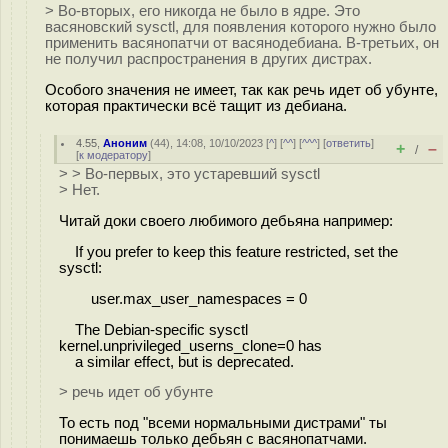
> Во-вторых, его никогда не было в ядре. Это
васяновский sysctl, для появления которого нужно было
применить васянопатчи от васянодебиана. В-третьих, он
не получил распространения в других дистрах.
Особого значения не имеет, так как речь идет об убунте,
которая практически всё тащит из дебиана.
4.55
,
Аноним
(
44
), 14:08, 10/10/2023 [
^
] [
^^
] [
^^^
] [
ответить
]
+
–
/
[
к модератору
]
> > Во-первых, это устаревший sysctl
> Нет.
Читай доки своего любимого дебьяна например:
If you prefer to keep this feature restricted, set the
sysctl:
user.max_user_namespaces = 0
The Debian-specific sysctl
kernel.unprivileged_userns_clone=0 has
a similar effect, but is deprecated.
> речь идет об убунте
То есть под "всеми нормальными дистрами" ты
понимаешь только дебьян с васянопатчами.