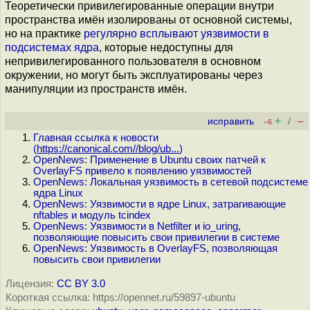
Теоретически привилегированные операции внутри
пространства имён изолированы от основной системы,
но на практике
регулярно
всплывают
уязвимости
в
подсистемах
ядра
, которые недоступны для
непривилегированного пользователя в основном
окружении, но могут быть эксплуатированы через
манипуляции из пространств имён.
+
–
исправить
/
–6
Главная ссылка к новости
(
https://canonical.com//blog/ub...
)
OpenNews: Применение в Ubuntu своих патчей к
OverlayFS привело к появлению уязвимостей
OpenNews: Локальная уязвимость в сетевой подсистеме
ядра Linux
OpenNews: Уязвимости в ядре Linux, затрагивающие
nftables и модуль tcindex
OpenNews: Уязвимости в Netfilter и io_uring,
позволяющие повысить свои привилегии в системе
OpenNews: Уязвимость в OverlayFS, позволяющая
повысить свои привилегии
Лицензия:
CC BY 3.0
Короткая ссылка: https://opennet.ru/59897-ubuntu