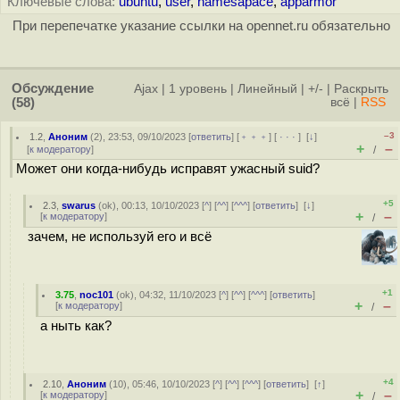
Ключевые слова:
ubuntu
,
user
,
namesapace
,
apparmor
При перепечатке указание ссылки на opennet.ru обязательно
Обсуждение
Ajax
|
1 уровень
|
Линейный
|
+/-
|
Раскрыть
(58)
всё
|
RSS
–3
1.2
,
Аноним
(
2
), 23:53, 09/10/2023 [
ответить
] [
﹢﹢﹢
] [
· · ·
]
[
↓
]
+
–
[
к модератору
]
/
Может они когда-нибудь исправят ужасный suid?
+5
2.3
,
swarus
(
ok
), 00:13, 10/10/2023 [
^
] [
^^
] [
^^^
] [
ответить
]
[
↓
]
+
–
[
к модератору
]
/
зачем, не используй его и всё
+1
3.75
,
noc101
(
ok
), 04:32, 11/10/2023 [
^
] [
^^
] [
^^^
] [
ответить
]
+
–
[
к модератору
]
/
а ныть как?
+4
2.10
,
Аноним
(
10
), 05:46, 10/10/2023 [
^
] [
^^
] [
^^^
] [
ответить
]
[
↑
]
+
–
[
к модератору
]
/