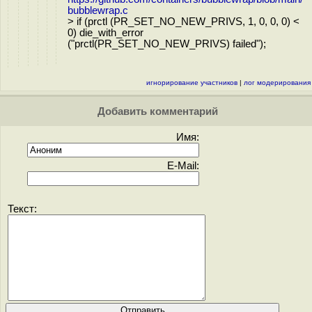
bubblewrap.c
> if (prctl (PR_SET_NO_NEW_PRIVS, 1, 0, 0, 0) <
0) die_with_error
("prctl(PR_SET_NO_NEW_PRIVS) failed");
игнорирование участников
|
лог модерирования
Добавить комментарий
Имя:
E-Mail:
Текст: