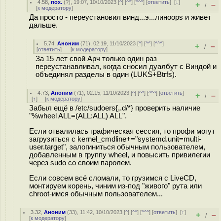
4.58
,
пох.
(
?
), 19:07, 10/10/2023 [
^
] [
^^
] [
^^^
] [
ответить
]
[
↓
]
+
–
/
[
к модератору
]
Да просто - переустановил винд...э...линoops и живет
дальше.
5.74
,
Аноним
(
71
), 02:19, 11/10/2023 [
^
] [
^^
] [
^^^
]
+
–
/
[
ответить
]
[
к модератору
]
За 15 лет свой Арч только один раз
переустанавливал, когда сносил дуалбут с Виндой и
объединял разделы в один (LUKS+Btrfs).
4.73
,
Аноним
(
71
), 02:15, 11/10/2023 [
^
] [
^^
] [
^^^
] [
ответить
]
+
–
/
[
↑
] [
к модератору
]
Забыл ещё в /etc/sudoers{,.d/*} проверить наличие
"%wheel ALL=(ALL:ALL) ALL".
Если отвалилась графическая сессия, то профи могут
загрузиться с kernel_cmdline+="systemd.unit=multi-
user.target", залогиниться обычным пользователем,
добавленным в группу wheel, и повысить привилегии
через sudo со своим паролем.
Если совсем всё сломали, то грузимся с LiveCD,
монтируем корень, чиним из-под "живого" рута или
chroot-имся обычным пользователем...
3.32
,
Аноним
(
33
), 11:42, 10/10/2023 [
^
] [
^^
] [
^^^
] [
ответить
]
[
↑
]
+
–
/
[
к модератору
]