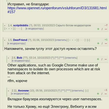
Исправил, не благодари:
https://www.opennet.ru/openforum/vsluhforumID3/131681.html
#157
1.4
,
scriptkiddis
(
?
), 00:53, 10/10/2023
Скрыто ботом-модератором
–7
+
–
[
﹢﹢﹢
] [
· · ·
] [
к модератору
]
/
+1
1.5
,
DeerFriend
(
?
), 01:06, 10/10/2023 [
ответить
] [
﹢﹢﹢
] [
· · ·
]
[
↓
]
+
–
[
к модератору
]
/
Напомните, зачем гуглу этот доступ нужно оставлять?
2.6
,
Bob
(
??
), 03:14, 10/10/2023 [
^
] [
^^
] [
^^^
] [
ответить
]
+
–
/
[
к модератору
]
Other applications, such as Google Chrome make use of
namespaces to isolate its own processes which are at risk
from attack on the internet.
--
rtfm, короче
–1
2.11
,
Аноним
(
10
), 05:56, 10/10/2023 [
^
] [
^^
] [
^^^
] [
ответить
]
[
↓
]
+
–
[
к модератору
]
/
Вкладки браузера изолируются через user namespaces.
Не только Хрому, но ещё Электрону, Вебкиту и всем