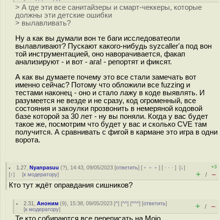
> А где эти все санитайзеры и смарт-чеккеры, которые
должны эти детские ошибки
> вылавливать?
Ну а как вы думали вон те баги исследоватеоли
вылавливают? Пускают какого-нибудь syzcaller'а под вон
той инструментацией, оно наворачивается, факап
анализируют - и вот - ага! - репортят и фиксят.
А как вы думаете почему это все стали замечать вот
именно сейчас? Потому что обложили все fuzzing и
тестами наконец - оно и стало лажу в коде выявлять. И
разумеется не везде и не сразу, код огроменный, все
состояния и закоулки прозвонить в немеряной кодовой
базе которой за 30 лет - ну вы поняли. Когда у вас будет
такое же, посмотрим что будет у вас и сколько CVE там
получится. А сравнивать с фигой в кармане это игра в одни
ворота.
+3
1.27
,
Nyanpasuu
(
?
), 14:43, 09/05/2023 [
ответить
] [
﹢﹢﹢
] [
· · ·
]
[
↓
]
+
–
[
↑
] [
к модератору
]
/
Кто тут ждёт оправдания сишников?
2.31
,
Аноним
(
9
), 15:38, 09/05/2023 [
^
] [
^^
] [
^^^
] [
ответить
]
+
–
/
[
к модератору
]
Те кто собираются все переписать на Mojo.