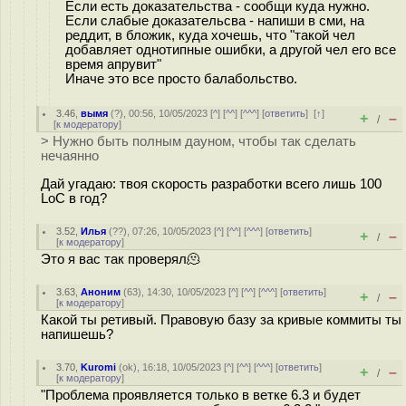
Если есть доказательства - сообщи куда нужно.
Если слабые доказательсва - напиши в сми, на
реддит, в бложик, куда хочешь, что "такой чел
добавляет однотипные ошибки, а другой чел его все
время апрувит"
Иначе это все просто балабольство.
3.46
,
вымя
(
?
), 00:56, 10/05/2023 [
^
] [
^^
] [
^^^
] [
ответить
]
[
↑
]
+
–
/
[
к модератору
]
> Нужно быть полным дауном, чтобы так сделать
нечаянно
Дай угадаю: твоя скорость разработки всего лишь 100
LoC в год?
3.52
,
Илья
(
??
), 07:26, 10/05/2023 [
^
] [
^^
] [
^^^
] [
ответить
]
+
–
/
[
к модератору
]
Это я вас так проверял🫠
3.63
,
Аноним
(
63
), 14:30, 10/05/2023 [
^
] [
^^
] [
^^^
] [
ответить
]
+
–
/
[
к модератору
]
Какой ты ретивый. Правовую базу за кривые коммиты ты
напишешь?
3.70
,
Kuromi
(
ok
), 16:18, 10/05/2023 [
^
] [
^^
] [
^^^
] [
ответить
]
+
–
/
[
к модератору
]
"Проблема проявляется только в ветке 6.3 и будет