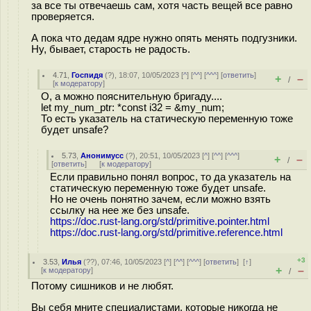
за все ты отвечаешь сам, хотя часть вещей все равно
проверяется.
А пока что дедам ядре нужно опять менять подгузники.
Ну, бывает, старость не радость.
4.71
,
Госпидя
(
?
), 18:07, 10/05/2023 [
^
] [
^^
] [
^^^
] [
ответить
]
+
–
/
[
к модератору
]
О, а можно пояснительную бригаду....
let my_num_ptr: *const i32 = &my_num;
То есть указатель на статическую переменную тоже
будет unsafe?
5.73
,
Анонимусс
(
?
), 20:51, 10/05/2023 [
^
] [
^^
] [
^^^
]
+
–
/
[
ответить
]
[
к модератору
]
Если правильно понял вопрос, то да указатель на
статическую переменную тоже будет unsafe.
Но не очень понятно зачем, если можно взять
ссылку на нее же без unsafe.
https://doc.rust-lang.org/std/primitive.pointer.html
https://doc.rust-lang.org/std/primitive.reference.html
+3
3.53
,
Илья
(
??
), 07:46, 10/05/2023 [
^
] [
^^
] [
^^^
] [
ответить
]
[
↑
]
+
–
[
к модератору
]
/
Потому сишников и не любят.
Вы себя мните специалистами, которые никогда не