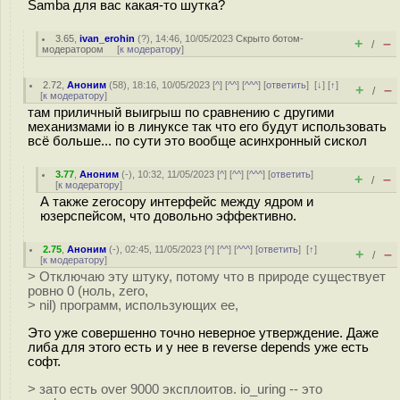
Samba для вас какая-то шутка?
3.65
,
ivan_erohin
(
?
), 14:46, 10/05/2023
Скрыто ботом-
+
–
/
модератором
[
к модератору
]
2.72
,
Аноним
(
58
), 18:16, 10/05/2023 [
^
] [
^^
] [
^^^
] [
ответить
]
[
↓
] [
↑
]
+
–
/
[
к модератору
]
там приличный выигрыш по сравнению с другими
механизмами io в линуксе так что его будут использовать
всё больше... по сути это вообще асинхронный сискол
3.77
,
Аноним
(
-
), 10:32, 11/05/2023 [
^
] [
^^
] [
^^^
] [
ответить
]
+
–
/
[
к модератору
]
А также zerocopy интерфейс между ядром и
юзерспейсом, что довольно эффективно.
2.75
,
Аноним
(
-
), 02:45, 11/05/2023 [
^
] [
^^
] [
^^^
] [
ответить
]
[
↑
]
+
–
/
[
к модератору
]
> Отключаю эту штуку, потому что в природе существует
ровно 0 (ноль, zero,
> nil) программ, использующих ее,
Это уже совершенно точно неверное утверждение. Даже
либа для этого есть и у нее в reverse depends уже есть
софт.
> зато есть over 9000 эксплоитов. io_uring -- это