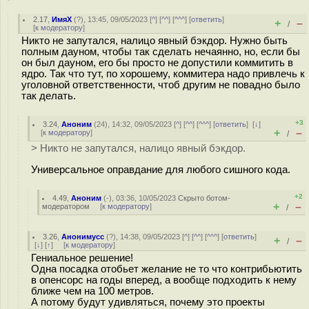
2.17
,
ИмяХ
(
?
), 13:45, 09/05/2023 [
^
] [
^^
] [
^^^
] [
ответить
]
+
–
/
[
к модератору
]
Никто не запутался, налицо явный бэкдор. Нужно быть
полным дауном, чтобы так сделать нечаянно, но, если бы
он был дауном, его бы просто не допустили коммитить в
ядро. Так что тут, по хорошему, коммитера надо привлечь к
уголовной ответственности, чтоб другим не повадно было
так делать.
+3
3.24
,
Аноним
(
24
), 14:32, 09/05/2023 [
^
] [
^^
] [
^^^
] [
ответить
]
[
↓
]
+
–
[
к модератору
]
/
> Никто не запутался, налицо явный бэкдор.
Универсальное оправдание для любого сишного кода.
+2
4.49
,
Аноним
(
-
), 03:36, 10/05/2023
Скрыто ботом-
+
–
модератором
[
к модератору
]
/
3.26
,
Анонимусс
(
?
), 14:38, 09/05/2023 [
^
] [
^^
] [
^^^
] [
ответить
]
+
–
/
[
↓
] [
↑
] [
к модератору
]
Гениальное решение!
Одна посадка отобьет желание не то что контрибьютить
в опенсорс на годы вперед, а вообще подходить к нему
ближе чем на 100 метров.
А потому будут удивляться, почему это проекты