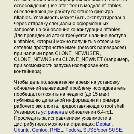
освобождения (use-after-free) в модуле nf_tables,
обеспечивающем работу пакетного фильтра
nftables. Уязвимость может быть эксплуатирована
через отправку специально оформленных
запросов на обновление конфигурации nftables.
Для проведения атаки требуется наличие доступа
к nftables, который можно получить в отдельном
сетевом пространстве имён (network namespaces)
при наличии прав CLONE_NEWUSER,
CLONE_NEWNS или CLONE_NEWNET (например,
при возможности запуска изолированного
контейнера).
Чтобы дать пользователям время на установку
обновлений выявивший проблему исследователь
пообещал отложить на неделю (до 15 мая)
публикацию детальной информации и примера
рабочего эксплоита, предоставляющего root shell.
Уязвимость
устранена
в обновлении 6.4-rc1.
Проследить за исправлением уязвимости в
дистрибутивах можно на страницах:
Debian
,
Ubuntu
,
Gentoo
,
RHEL
,
Fedora
,
SUSE/openSUSE
,