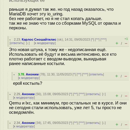
использующих ее
раньше я думал так же. но год назад оказалось, что
MariaDB хочет эту io_uring.
без нее работает, но я не стал копать дальше.
так же не знаю что там со сборками MySQL от оракла и
перконы.
+1
2.23
,
Карлос Сношайтилис
(
ok
), 14:31, 09/05/2023 [
^
] [
^^
] [
^^^
]
+
–
[
ответить
]
[
↓
] [
к модератору
]
/
Это новая штука, к тому же - недописанная ещё.
Использовать её будут и весьма интенсивно, все кто
плотно работает с вводом-выводом, выкидывая
ранее написанные костыли.
3.78
,
Аноним
(
78
), 11:30, 11/05/2023 [
^
] [
^^
] [
^^^
] [
ответить
]
+
–
/
[
к модератору
]
epoll костыль?
2.29
,
Аноним
(
56
), 15:08, 09/05/2023 [
^
] [
^^
] [
^^^
] [
ответить
]
[
↑
]
+
–
/
[
к модератору
]
Qemu и lxc, как минимум, про остальных не в курсе. И они
не сегодня стали использовать, уже лет 5, ты просто не
осведомлён.
2.34
,
Аноним
(
34
), 17:45, 09/05/2023 [
^
] [
^^
] [
^^^
] [
ответить
]
[
↓
]
+
–
/
[
к модератору
]