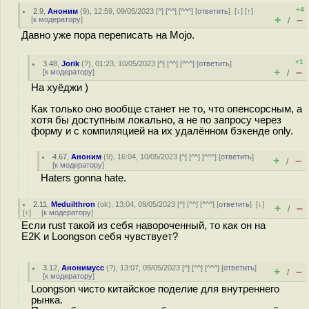
+4
2.9
,
Аноним
(
9
), 12:59, 09/05/2023 [
^
] [
^^
] [
^^^
] [
ответить
]
[
↓
] [
↑
]
+
–
[
к модератору
]
/
Давно уже пора переписать на Mojo.
+1
3.48
,
Jorik
(
?
), 01:23, 10/05/2023 [
^
] [
^^
] [
^^^
] [
ответить
]
+
–
[
к модератору
]
/
На хyëджи )
Как только оно вообще станет не то, что опенсорсным, а
хотя бы доступным локально, а не по запросу через
форму и с компиляцией на их удалённом бэкенде only.
4.67
,
Аноним
(
9
), 16:04, 10/05/2023 [
^
] [
^^
] [
^^^
] [
ответить
]
+
–
/
[
к модератору
]
Haters gonna hate.
2.11
,
MeduiIthron
(
ok
), 13:04, 09/05/2023 [
^
] [
^^
] [
^^^
] [
ответить
]
[
↓
]
+
–
/
[
↑
] [
к модератору
]
Если rust такой из себя навороченный, то как он на
E2K и Loongson себя чувствует?
3.12
,
Анонимусс
(
?
), 13:07, 09/05/2023 [
^
] [
^^
] [
^^^
] [
ответить
]
+
–
/
[
к модератору
]
Loongson чисто китайское поделие для внутреннего
рынка.