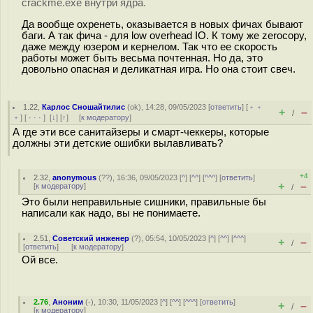
crackme.exe внутри ядра.
Да вообще охренеть, оказывается в новых фичах бывают
баги. А так фича - для low overhead IO. К тому же zerocopy,
даже между юзером и кернелом. Так что ее скорость
работы может быть весьма почтенная. Но да, это
довольно опасная и деликатная игра. Но она стоит свеч.
1.22
,
Карлос Сношайтилис
(
ok
), 14:28, 09/05/2023 [
ответить
] [
﹢﹢
+
–
/
﹢
] [
· · ·
]
[
↓
] [
↑
] [
к модератору
]
А где эти все санитайзеры и смарт-чеккеры, которые
должны эти детские ошибки вылавливать?
+4
2.32
,
anonymous
(
??
), 16:36, 09/05/2023 [
^
] [
^^
] [
^^^
] [
ответить
]
+
–
[
к модератору
]
/
Это были неправильные сишники, правильные бы
написали как надо, вы не понимаете.
2.51
,
Советский инженер
(
?
), 05:54, 10/05/2023 [
^
] [
^^
] [
^^^
]
+
–
/
[
ответить
]
[
к модератору
]
Ой все.
2.76
,
Аноним
(
-
), 10:30, 11/05/2023 [
^
] [
^^
] [
^^^
] [
ответить
]
+
–
/
[
к модератору
]