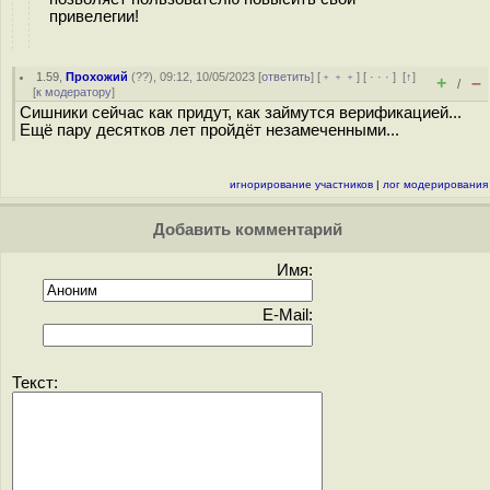
привелегии!
1.59
,
Прохожий
(
??
), 09:12, 10/05/2023 [
ответить
] [
﹢﹢﹢
] [
· · ·
]
[
↑
]
+
–
/
[
к модератору
]
Сишники сейчас как придут, как займутся верификацией...
Ещё пару десятков лет пройдёт незамеченными...
игнорирование участников
|
лог модерирования
Добавить комментарий
Имя:
E-Mail:
Текст: