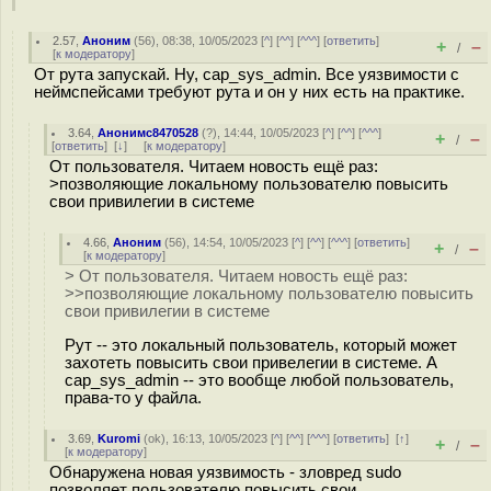
2.57
,
Аноним
(
56
), 08:38, 10/05/2023 [
^
] [
^^
] [
^^^
] [
ответить
]
+
–
/
[
к модератору
]
От рута запускай. Ну, cap_sys_admin. Все уязвимости с
неймспейсами требуют рута и он у них есть на практике.
3.64
,
Анонимс8470528
(
?
), 14:44, 10/05/2023 [
^
] [
^^
] [
^^^
]
+
–
/
[
ответить
]
[
↓
] [
к модератору
]
От пользователя. Читаем новость ещё раз:
>позволяющие локальному пользователю повысить
свои привилегии в системе
4.66
,
Аноним
(
56
), 14:54, 10/05/2023 [
^
] [
^^
] [
^^^
] [
ответить
]
+
–
/
[
к модератору
]
> От пользователя. Читаем новость ещё раз:
>>позволяющие локальному пользователю повысить
свои привилегии в системе
Рут -- это локальный пользователь, который может
захотеть повысить свои привелегии в системе. А
cap_sys_admin -- это вообще любой пользователь,
права-то у файла.
3.69
,
Kuromi
(
ok
), 16:13, 10/05/2023 [
^
] [
^^
] [
^^^
] [
ответить
]
[
↑
]
+
–
/
[
к модератору
]
Обнаружена новая уязвимость - зловред sudo
позволяет пользователю повысить свои