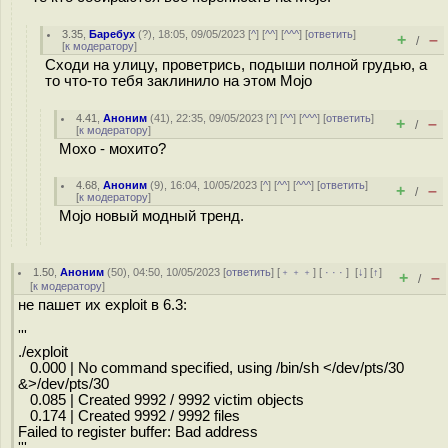
3.35
,
Баребух
(
?
), 18:05, 09/05/2023 [
^
] [
^^
] [
^^^
] [
ответить
]
+
–
/
[
к модератору
]
Сходи на улицу, проветрись, подыши полной грудью, а
то что-то тебя заклинило на этом Mojo
4.41
,
Аноним
(
41
), 22:35, 09/05/2023 [
^
] [
^^
] [
^^^
] [
ответить
]
+
–
/
[
к модератору
]
Мохо - мохито?
4.68
,
Аноним
(
9
), 16:04, 10/05/2023 [
^
] [
^^
] [
^^^
] [
ответить
]
+
–
/
[
к модератору
]
Mojo новый модный тренд.
1.50
,
Аноним
(
50
), 04:50, 10/05/2023 [
ответить
] [
﹢﹢﹢
] [
· · ·
]
[
↓
] [
↑
]
+
–
/
[
к модератору
]
не пашет их exploit в 6.3:
'''
./exploit
0.000 | No command specified, using /bin/sh </dev/pts/30
&>/dev/pts/30
0.085 | Created 9992 / 9992 victim objects
0.174 | Created 9992 / 9992 files
Failed to register buffer: Bad address
'''