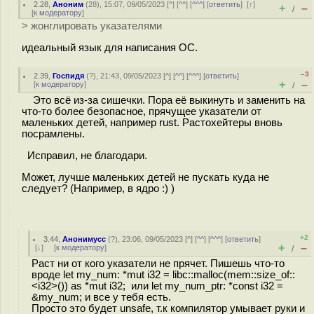
2.28
,
Аноним
(
28
), 15:07, 09/05/2023 [
^
] [
^^
] [
^^^
] [
ответить
]
[
↑
]
+
–
/
[
к модератору
]
> жонглировать указателями
идеальный язык для написания ОС.
–3
2.39
,
Госпидя
(
?
), 21:43, 09/05/2023 [
^
] [
^^
] [
^^^
] [
ответить
]
+
–
[
к модератору
]
/
Это всё из-за сишечки. Пора её выкинуть и заменить на
что-то более безопасное, прячущее указатели от
маленьких детей, например rust. Растохейтеры вновь
посрамлены.
Исправил, не благодари.
Может, лучше маленьких детей не пускать куда не
следует? (Например, в ядро :) )
+2
3.44
,
Анонимусс
(
?
), 23:06, 09/05/2023 [
^
] [
^^
] [
^^^
] [
ответить
]
+
–
[
↓
] [
к модератору
]
/
Раст ни от кого указатели не прячет. Пишешь что-то
вроде let my_num: *mut i32 = libc::malloc(mem::size_of::
<i32>()) as *mut i32; или let my_num_ptr: *const i32 =
&my_num; и все у тебя есть.
Просто это будет unsafe, т.к компилятор умывает руки и