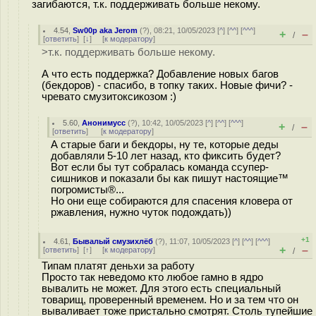
загибаются, т.к. поддерживать больше некому.
4.54
,
Sw00p aka Jerom
(
?
), 08:21, 10/05/2023 [
^
] [
^^
] [
^^^
]
+
–
/
[
ответить
]
[
↓
] [
к модератору
]
>т.к. поддерживать больше некому.
А что есть поддержка? Добавление новых багов
(бекдоров) - спасибо, в топку таких. Новые фичи? -
чревато смузитоксикозом :)
5.60
,
Анонимусс
(
?
), 10:42, 10/05/2023 [
^
] [
^^
] [
^^^
]
+
–
/
[
ответить
]
[
к модератору
]
А старые баги и бекдоры, ну те, которые деды
добавляли 5-10 лет назад, кто фиксить будет?
Вот если бы тут собралась команда ссупер-
сишников и показали бы как пишут настоящие™
погромисты®...
Но они еще собираются для спасения кловера от
ржавления, нужно чуток подождать))
+1
4.61
,
Бывалый смузихлёб
(
?
), 11:07, 10/05/2023 [
^
] [
^^
] [
^^^
]
+
–
[
ответить
]
[
↑
] [
к модератору
]
/
Типам платят деньхи за работу
Просто так неведомо кто любое гамно в ядро
вывалить не может. Для этого есть специальный
товарищ, проверенный временем. Но и за тем что он
вываливает тоже пристально смотрят. Столь тупейшие