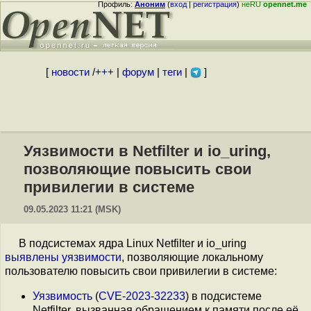
Профиль:
Аноним
(
вход
|
регистрация
)
неRU
opennet.me
[
новости
/
+++
|
форум
|
теги
|
]
Уязвимости в Netfilter и io_uring,
позволяющие повысить свои
привилегии в системе
09.05.2023 11:21 (MSK)
В подсистемах ядра Linux Netfilter и io_uring
выявлены
уязвимости
, позволяющие локальному
пользователю повысить свои привилегии в системе:
Уязвимость
(
CVE-2023-32233
) в подсистеме
Netfilter, вызванная обращением к памяти после её