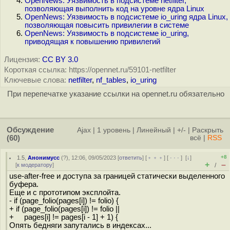
OpenNews: Уязвимость в подсистеме netfilter,
позволяющая выполнить код на уровне ядра Linux
OpenNews: Уязвимость в подсистеме io_uring ядра Linux,
позволяющая повысить привилегии в системе
OpenNews: Уязвимость в подсистеме io_uring,
приводящая к повышению привилегий
Лицензия:
CC BY 3.0
Короткая ссылка: https://opennet.ru/59101-netfilter
Ключевые слова:
netfilter
,
nf_tables
,
io_uring
При перепечатке указание ссылки на opennet.ru обязательно
Обсуждение
Ajax
|
1 уровень
|
Линейный
|
+/-
|
Раскрыть
(60)
всё
|
RSS
+8
1.5
,
Анонимусс
(
?
), 12:06, 09/05/2023 [
ответить
] [
﹢﹢﹢
] [
· · ·
]
[
↓
]
+
–
[
к модератору
]
/
use-after-free и доступа за границей статически выделенного
буфера.
Еще и с прототипом эксплойта.
- if (page_folio(pages[i]) != folio) {
+ if (page_folio(pages[i]) != folio ||
+ pages[i] != pages[i - 1] + 1) {
Опять бедняги запутались в индексах...