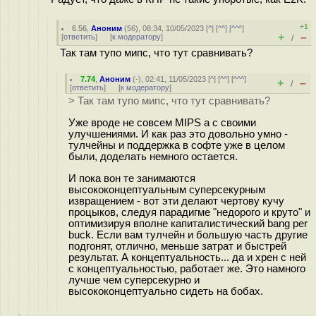
+1
6.56
,
Аноним
(
56
), 08:34, 10/05/2023 [
^
] [
^^
] [
^^^
]
+
–
[
ответить
]
[
к модератору
]
/
Так там тупо мипс, что тут сравнивать?
7.74
,
Аноним
(
-
), 02:41, 11/05/2023 [
^
] [
^^
] [
^^^
]
+
–
/
[
ответить
]
[
к модератору
]
> Так там тупо мипс, что тут сравнивать?
Уже вроде не совсем MIPS а с своими
улучшениями. И как раз это довольно умно -
тулчейны и поддержка в софте уже в целом
были, доделать немного остается.
И пока вон те занимаются
высококонцептуальным суперсекурным
извращением - вот эти делают чертову кучу
процыков, следуя парадигме "недорого и круто" и
оптимизируя вполне капиталистический bang per
buck. Если вам тулчейн и большую часть другие
подгонят, отлично, меньше затрат и быстрей
результат. А концептуальность... да и хрен с ней
с концептуальностью, работает же. Это намного
лучше чем суперсекурно и
высококонцептуально сидеть на бобах.