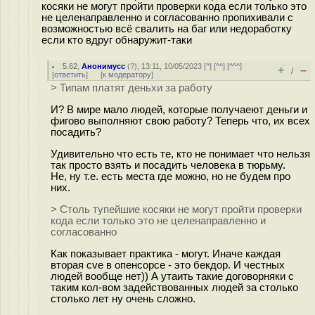
косяки не могут пройти проверки кода если только это
не целенаправленно и согласованно пропихивали с
возможностью всё свалить на баг или недоработку
если кто вдруг обнаружит-таки
5.62
,
Анонимусс
(
?
), 13:11, 10/05/2023 [
^
] [
^^
] [
^^^
]
+
–
/
[
ответить
]
[
к модератору
]
> Типам платят деньхи за работу
И? В мире мало людей, которые получаеют деньги и
фигово выполняют свою работу? Теперь что, их всех
посадить?
Удивительно что есть те, кто не понимает что нельзя
так просто взять и посадить человека в тюрьму.
Не, ну т.е. есть места где можно, но не будем про
них.
> Столь тупейшие косяки не могут пройти проверки
кода если только это не целенаправленно и
согласованно
Как показывает практика - могут. Иначе каждая
вторая cve в опенсорсе - это бекдор. И честных
людей вообще нет)) А утаить такие договорняки с
таким кол-вом задействованных людей за столько
столько лет ну очень сложно.