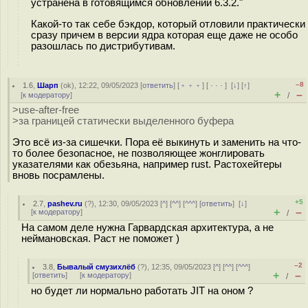
устранена в готовящимся обновлении 6.3.2."
Какой-то так себе бэкдор, который отловили практически
сразу причем в версии ядра которая еще даже не особо
разошлась по дистрибутивам.
–8
1.6
,
Шарп
(
ok
), 12:22, 09/05/2023 [
ответить
] [
﹢﹢﹢
] [
· · ·
]
[
↓
] [
↑
]
+
–
[
к модератору
]
/
>use-after-free
>за границей статически выделенного буфера
Это всё из-за сишечки. Пора её выкинуть и заменить на что-
то более безопасное, не позволяющее жонглировать
указателями как обезьяна, например rust. Растохейтеры
вновь посрамлены.
+5
2.7
,
pashev.ru
(
?
), 12:30, 09/05/2023 [
^
] [
^^
] [
^^^
] [
ответить
]
[
↓
]
+
–
[
к модератору
]
/
На самом деле нужна Гарвардская архитектура, а не
неймановская. Раст не поможет )
–2
3.8
,
Бывалый смузихлёб
(
?
), 12:35, 09/05/2023 [
^
] [
^^
] [
^^^
]
+
–
[
ответить
]
[
к модератору
]
/
но будет ли нормально работать JIT на оном ?