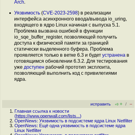
Arch
.
Уязвимость
(
CVE-2023-2598
) в реализации
интерфейса асинхронного ввода/вывода io_uring,
входящего в ядро Linux начиная с выпуска 5.1.
Проблема вызвана ошибкой в функции
io_sqe_buffer_register, позволяющей получить
доступа к физической памяти за границей
статически выделенного буфера. Проблема
проявляется только в ветке 6.3 и будет
устранена
в
готовящимся обновлении 6.3.2. Для тестирования
уже
доступен
рабочий прототип эксплоита,
позволяющий выполнить код с привилегиями
ядра.
+
–
исправить
/
+9
Главная ссылка к новости
(
https://www.openwall.com/lists...
)
OpenNews: Уязвимость в подсистеме ядра Linux Netfilter
OpenNews: Ещё одна уязвимость в подсистеме ядра
Linux Netfilter