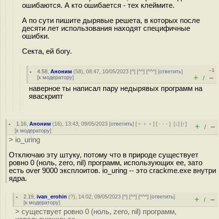
ошибаются. А кто ошибается - тех клеймите.
А по сути пишите дырявые решета, в которых после
десяти лет использования находят специфичные
ошибки.
Секта, ей богу.
–1
4.58
,
Аноним
(
58
), 08:47, 10/05/2023 [
^
] [
^^
] [
^^^
] [
ответить
]
+
–
[
к модератору
]
/
наверное ты написал пару недырявых программ на
яваскрипт
1.16
,
Аноним
(
16
), 13:43, 09/05/2023 [
ответить
] [
﹢﹢﹢
] [
· · ·
]
[
↓
] [
↑
]
+
–
/
[
к модератору
]
> io_uring
Отключаю эту штуку, потому что в природе существует
ровно 0 (ноль, zero, nil) программ, использующих ее, зато
есть over 9000 эксплоитов. io_uring -- это crackme.exe внутри
ядра.
2.19
,
ivan_erohin
(
?
), 14:02, 09/05/2023 [
^
] [
^^
] [
^^^
] [
ответить
]
+
–
/
[
к модератору
]
> существует ровно 0 (ноль, zero, nil) программ,