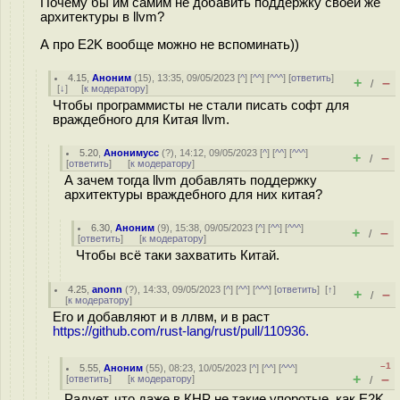
Почему бы им самим не добавить поддержку своей же
архитектуры в llvm?
А про E2K вообще можно не вспоминать))
4.15
,
Аноним
(
15
), 13:35, 09/05/2023 [
^
] [
^^
] [
^^^
] [
ответить
]
+
–
/
[
↓
] [
к модератору
]
Чтобы программисты не стали писать софт для
враждебного для Китая llvm.
5.20
,
Анонимусс
(
?
), 14:12, 09/05/2023 [
^
] [
^^
] [
^^^
]
+
–
/
[
ответить
]
[
к модератору
]
А зачем тогда llvm добавлять поддержку
архитектуры враждебного для них китая?
6.30
,
Аноним
(
9
), 15:38, 09/05/2023 [
^
] [
^^
] [
^^^
]
+
–
/
[
ответить
]
[
к модератору
]
Чтобы всё таки захватить Китай.
4.25
,
anonn
(
?
), 14:33, 09/05/2023 [
^
] [
^^
] [
^^^
] [
ответить
]
[
↑
]
+
–
/
[
к модератору
]
Его и добавляют и в ллвм, и в раст
https://github.com/rust-lang/rust/pull/110936.
–1
5.55
,
Аноним
(
55
), 08:23, 10/05/2023 [
^
] [
^^
] [
^^^
]
+
–
[
ответить
]
[
к модератору
]
/
Радует, что даже в КНР не такие упоротые, как E2K.