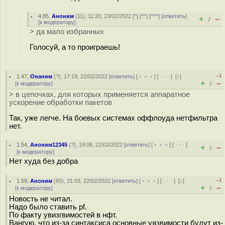
4.85
,
Аноним
(
11
), 11:20, 23/02/2022 [
^
] [
^^
] [
^^^
] [
ответить
]
+
–
/
[
к модератору
]
> да мало избранных
Голосуй, а то проиграешь!
–1
1.47
,
Онаним
(
?
), 17:19, 22/02/2022 [
ответить
] [
﹢﹢﹢
] [
· · ·
]
[
↑
]
+
–
[
к модератору
]
/
> в цепочках, для которых применяется аппаратное
ускорение обработки пакетов
Так, уже легче. На боевых системах оффлоуда нетфильтра
нет.
1.54
,
Аноним12345
(
?
), 19:08, 22/02/2022 [
ответить
] [
﹢﹢﹢
] [
· · ·
]
+
–
/
[
к модератору
]
Нет худа без добра
–1
1.59
,
Аноним
(
65
), 21:03, 22/02/2022 [
ответить
] [
﹢﹢﹢
] [
· · ·
]
[
↓
]
+
–
[
к модератору
]
/
Новость не читал.
Надо было ставить pf.
По факту увизгвимостей в нфт.
Вангую, что из-за синтаксиса основные уязвимости будут из-