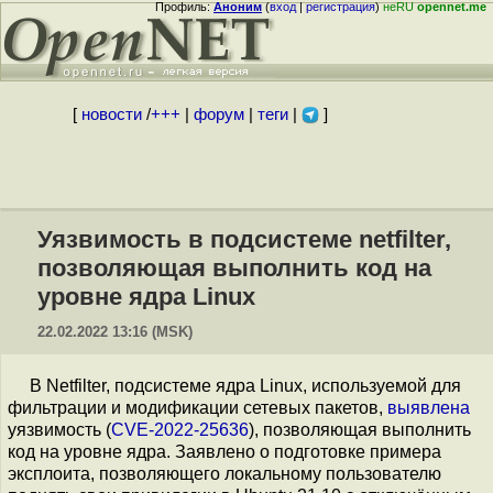
Профиль:
Аноним
(
вход
|
регистрация
)
неRU
opennet.me
[
новости
/
+++
|
форум
|
теги
|
]
Уязвимость в подсистеме netfilter,
позволяющая выполнить код на
уровне ядра Linux
22.02.2022 13:16 (MSK)
В Netfilter, подсистеме ядра Linux, используемой для
фильтрации и модификации сетевых пакетов,
выявлена
уязвимость (
CVE-2022-25636
), позволяющая выполнить
код на уровне ядра. Заявлено о подготовке примера
эксплоита, позволяющего локальному пользователю