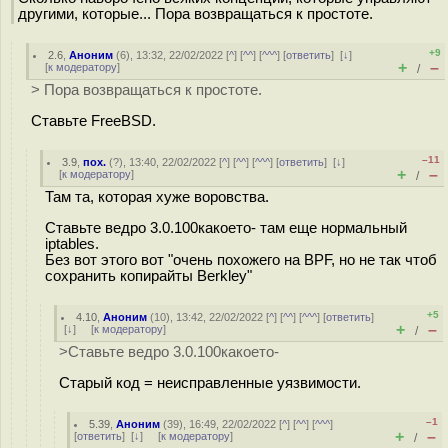
другими, которые... Пора возвращаться к простоте.
+9
2.6
,
Аноним
(
6
), 13:32, 22/02/2022 [
^
] [
^^
] [
^^^
] [
ответить
]
[
↓
]
+
–
[
к модератору
]
/
> Пора возвращаться к простоте.
Ставьте FreeBSD.
–11
3.9
,
пох.
(
?
), 13:40, 22/02/2022 [
^
] [
^^
] [
^^^
] [
ответить
]
[
↓
]
+
–
[
к модератору
]
/
Там та, которая хуже воровства.
Ставьте ведро 3.0.100какоето- там еще нормальный
iptables.
Без вот этого вот "очень похожего на BPF, но не так чтоб
сохранить копирайты Berkley"
+5
4.10
,
Аноним
(
10
), 13:42, 22/02/2022 [
^
] [
^^
] [
^^^
] [
ответить
]
+
–
[
↓
] [
к модератору
]
/
>Ставьте ведро 3.0.100какоето-
Старый код = неисправленные уязвимости.
–1
5.39
,
Аноним
(
39
), 16:49, 22/02/2022 [
^
] [
^^
] [
^^^
]
+
–
[
ответить
]
[
↓
] [
к модератору
]
/