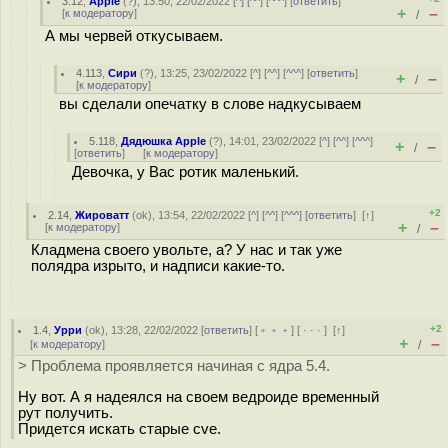
3.12
,
Apple
(
?
), 13:50, 22/02/2022 [
^
] [
^^
] [
^^^
] [
ответить
]
+
–
[
к модератору
]
/
А мы червей откусываем.
4.113
,
Сири
(
?
), 13:25, 23/02/2022 [
^
] [
^^
] [
^^^
] [
ответить
]
+
–
/
[
к модератору
]
вы сделали опечатку в слове надкусываем
5.118
,
Дядюшка Apple
(
?
), 14:01, 23/02/2022 [
^
] [
^^
] [
^^^
]
+
–
/
[
ответить
]
[
к модератору
]
Девочка, у Вас ротик маленький.
+2
2.14
,
Жироватт
(
ok
), 13:54, 22/02/2022 [
^
] [
^^
] [
^^^
] [
ответить
]
[
↑
]
+
–
[
к модератору
]
/
Кладмена своего увольте, а? У нас и так уже
полядра изрыто, и надписи какие-то.
+2
1.4
,
Урри
(
ok
), 13:28, 22/02/2022 [
ответить
] [
﹢﹢﹢
] [
· · ·
]
[
↑
]
+
–
[
к модератору
]
/
> Проблема проявляется начиная с ядра 5.4.
Ну вот. А я надеялся на своем ведроиде временный
рут получить.
Придется искать старые cve.