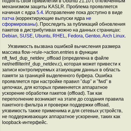
поднять свои привилегии в Ubuntu 21.10 c отключённым
механизмом защиты KASLR. Проблема проявляется
начиная с ядра
5.4
. Исправление пока доступно в виде
патча
(корректирующие выпуски ядра
не
сформированы
). Проследить за публикаций обновления
пакетов в дистрибутивах можно на данных страницах:
Debian
,
SUSE
,
Ubuntu
,
RHEL
,
Fedora
,
Gentoo
,
Arch Linux
.
Уязвимость вызвана ошибкой вычисления размера
массива flow->rule->action.entries в функции
nft_fwd_dup_netdev_offload (определена в файле
net/netfilter/nf_dup_netdev.c), которая может привести к
записи контролируемых атакующим данных в область
памяти за границей выделенного буфера. Ошибка
проявляется при настройке правил "dup" и "fwd" в
цепочках, для которых применяется аппаратное
ускорение обработки пакетов (offload). Так как
переполнение возникает на этапе до создания правила
пакетного фильтра и проверки поддержки offload,
уязвимость также применима и для сетевых устройств,
не поддерживающих аппаратное ускорение, таких как
loopback-интерфейс.