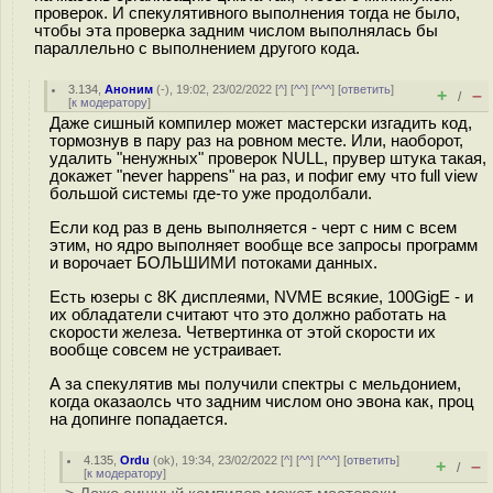
проверок. И спекулятивного выполнения тогда не было,
чтобы эта проверка задним числом выполнялась бы
параллельно с выполнением другого кода.
3.134
,
Аноним
(
-
), 19:02, 23/02/2022 [
^
] [
^^
] [
^^^
] [
ответить
]
+
–
/
[
к модератору
]
Даже сишный компилер может мастерски изгадить код,
тормознув в пару раз на ровном месте. Или, наоборот,
удалить "ненужных" проверок NULL, прувер штука такая,
докажет "never happens" на раз, и пофиг ему что full view
большой системы где-то уже продолбали.
Если код раз в день выполняется - черт с ним с всем
этим, но ядро выполняет вообще все запросы программ
и ворочает БОЛЬШИМИ потоками данных.
Есть юзеры с 8K дисплеями, NVME всякие, 100GigE - и
их обладатели считают что это должно работать на
скорости железа. Четвертинка от этой скорости их
вообще совсем не устраивает.
А за спекулятив мы получили спектры с мельдонием,
когда оказаолсь что задним числом оно эвона как, проц
на допинге попадается.
4.135
,
Ordu
(
ok
), 19:34, 23/02/2022 [
^
] [
^^
] [
^^^
] [
ответить
]
+
–
/
[
к модератору
]