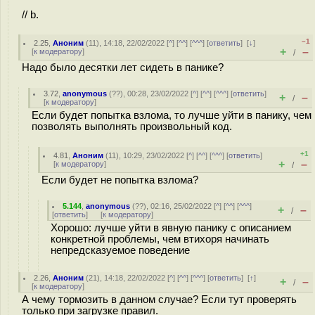
// b.
–1
2.25
,
Аноним
(
11
), 14:18, 22/02/2022 [
^
] [
^^
] [
^^^
] [
ответить
]
[
↓
]
+
–
[
к модератору
]
/
Надо было десятки лет сидеть в панике?
3.72
,
anonymous
(
??
), 00:28, 23/02/2022 [
^
] [
^^
] [
^^^
] [
ответить
]
+
–
/
[
к модератору
]
Если будет попытка взлома, то лучше уйти в панику, чем
позволять выполнять произвольный код.
+1
4.81
,
Аноним
(
11
), 10:29, 23/02/2022 [
^
] [
^^
] [
^^^
] [
ответить
]
+
–
[
к модератору
]
/
Если будет не попытка взлома?
5.144
,
anonymous
(
??
), 02:16, 25/02/2022 [
^
] [
^^
] [
^^^
]
+
–
/
[
ответить
]
[
к модератору
]
Хорошо: лучше уйти в явную панику с описанием
конкретной проблемы, чем втихоря начинать
непредсказуемое поведение
2.26
,
Аноним
(
21
), 14:18, 22/02/2022 [
^
] [
^^
] [
^^^
] [
ответить
]
[
↑
]
+
–
/
[
к модератору
]
А чему тормозить в данном случае? Если тут проверять
только при загрузке правил.