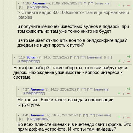
4.105
,
Аноним
(
-
), 13:09, 23/02/2022 [
^
] [
^^
] [
^^^
] [
ответить
]
+
–
/
[
↑
] [
к модератору
]
> Ставьте ведро 3.0.100какоето- там еще нормальный
iptables.
и получите мешочек известных вулнов в подарок, при
том фиксить их там уже точно никто не будет
и что мешает отключить вон то в билдконфиге ядра?
джедаи не ищут простых путей?
+8
3.18
,
Sultan
(
?
), 14:08, 22/02/2022 [
^
] [
^^
] [
^^^
] [
ответить
]
[
↓
] [
↑
]
+
–
[
к модератору
]
/
Если фря наберёт такие обороты, то и там найдут кучи
дырок. Нахождение уязвимостей - вопрос интереса к
системе.
+2
4.27
,
Аноним
(
2
), 14:23, 22/02/2022 [
^
] [
^^
] [
^^^
] [
ответить
]
+
–
[
к модератору
]
/
Не только. Ещё и качества кода и организации
структуры.
4.41
,
Аноним
(
39
), 16:50, 22/02/2022 [
^
] [
^^
] [
^^^
] [
ответить
]
+
–
/
[
↓
] [
к модератору
]
Во всех плейстейшенах и в нинтендо свитч фряха. Это
прям дофига устройств. И что ты там найдешь?