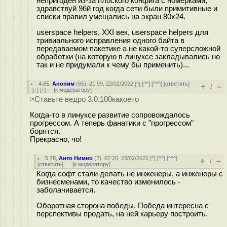
непригоден из-за плоского конфига с номерками,
здравствуй 96й год когда сети были примитивные и
списки правил умещались на экран 80x24.
userspace helpers, XXI век, userspace helpers для
тривиального исправления одного байта в
передаваемом пакетике а не какой-то суперсложной
обработки (на которую в линуксе закладывались но
так и не придумали к чему бы применить)...
4.65
,
Аноним
(
65
), 21:59, 22/02/2022 [
^
] [
^^
] [
^^^
] [
ответить
]
+
–
/
[
↓
] [
↑
] [
к модератору
]
>Ставьте ведро 3.0.100какоето
Когда-то в линуксе развитие сопровождалось
прогрессом. А теперь фанатики с "прогрессом"
борятся.
Прекрасно, чо!
5.78
,
Анто Нимно
(
?
), 07:20, 23/02/2022 [
^
] [
^^
] [
^^^
]
+
–
/
[
ответить
]
[
к модератору
]
Когда софт стали делать не инженеры, а инженеры с
бизнесменами, то качество изменилось -
заболачивается.
Оборотная сторона победы. Победа интересна с
перспективы продать, на ней карьеру построить.