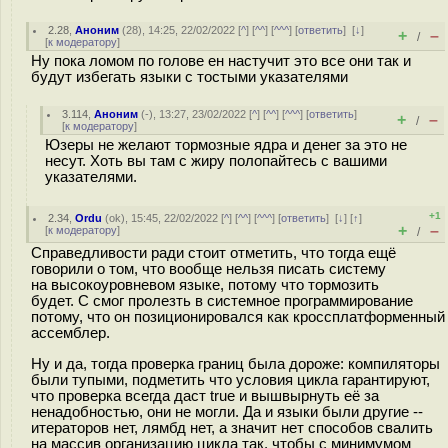
2.28
,
Аноним
(
28
), 14:25, 22/02/2022 [
^
] [
^^
] [
^^^
] [
ответить
]
[
↓
]
+
–
/
[
к модератору
]
Ну пока ломом по голове ен настучит это все они так и
будут избегать языки с тостыми указателями
3.114
,
Аноним
(
-
), 13:27, 23/02/2022 [
^
] [
^^
] [
^^^
] [
ответить
]
+
–
/
[
к модератору
]
Юзеры не желают тормозные ядра и денег за это не
несут. Хоть вы там с жиру полопайтесь с вашими
указателями.
+1
2.34
,
Ordu
(
ok
), 15:45, 22/02/2022 [
^
] [
^^
] [
^^^
] [
ответить
]
[
↓
] [
↑
]
+
–
[
к модератору
]
/
Справедливости ради стоит отметить, что тогда ещё
говорили о том, что вообще нельзя писать систему
на высокоуровневом языке, потому что тормозить
будет. C смог пролезть в системное программирование
потому, что он позиционировался как кроссплатформенный
ассемблер.
Ну и да, тогда проверка границ была дороже: компиляторы
были тупыми, подметить что условия цикла гарантируют,
что проверка всегда даст true и вышвырнуть её за
ненадобностью, они не могли. Да и языки были другие --
итераторов нет, лямбд нет, а значит нет способов свалить
на массив организацию цикла так, чтобы с минимумом