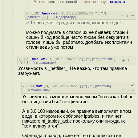
Антикварно-роскошный...
текст свёрнут,
показать
6.107
,
Аноним
(
-
), 13:17, 23/02/2022 [
^
] [
^^
] [
^^^
]
+
–
/
[
ответить
]
[
↑
] [
к модератору
]
> То ли дело зеродеи в новом, модном коде!
можно подумать в старом их не бывает, старый
сишный код вообще часто писан без секурити в
голове, лишь бы работало, долбать эксплойтами
стали ведь уже потом
4.21
,
Аноним
(
21
), 14:12, 22/02/2022 [
^
] [
^^
] [
^^^
] [
ответить
]
+
–
/
[
↓
] [
↑
] [
к модератору
]
Уязвимость в _netfilter_. Не важно, кто там правила
загружает.
–1
5.53
,
пох.
(
?
), 18:49, 22/02/2022 [
^
] [
^^
] [
^^^
] [
ответить
]
+
–
[
к модератору
]
/
Уязвимость в модном-молодежном "почти как bpf но
без лицензии bsd" нетфильтре.
А в 3.0.100 немодный, он правила выполняет в том
виде, в котором их собирает iptables, и там нет
никакого nf_tables_api.c поскольку они никуда не
"компилируются".
Офлоада, правда, тоже нет, но полагаю это не