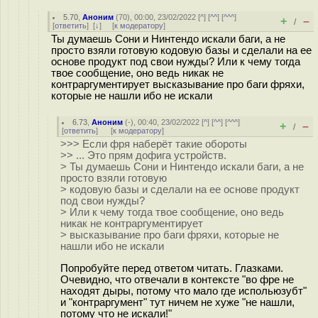
5.70
,
Аноним
(
70
), 00:00, 23/02/2022 [
^
] [
^^
] [
^^^
]
+
–
/
[
ответить
]
[
↓
] [
к модератору
]
Ты думаешь Сони и Нинтендо искали баги, а не
просто взяли готовую кодовую базы и сделали на ее
основе продукт под свои нужды? Или к чему тогда
твое сообщение, оно ведь никак не
контраргументирует высказывание про баги фряхи,
которые не нашли ибо не искали
6.73
,
Аноним
(
-
), 00:40, 23/02/2022 [
^
] [
^^
] [
^^^
]
+
–
/
[
ответить
]
[
к модератору
]
>>> Если фря наберёт такие обороты
>> ... Это прям дофига устройств.
> Ты думаешь Сони и Нинтендо искали баги, а не
просто взяли готовую
> кодовую базы и сделали на ее основе продукт
под свои нужды?
> Или к чему тогда твое сообщение, оно ведь
никак не контраргументирует
> высказывание про баги фряхи, которые не
нашли ибо не искали
Попробуйте перед ответом читать. Глазками.
Очевидно, что отвечали в контексте "во фре не
находят дыры, потому что мало где испольюзубт"
и "контраргумент" тут ничем не хуже "не нашли,
потому что не искали!"