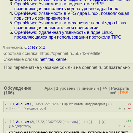
OpenNews: Уязвимость в подсистеме eBPF,
позволяющая выполнить код на уровне ядра Linux
OpenNews: Уязвимость в VFS ядра Linux, позволяющая
повысить свои привилегии
OpenNews: Уязвимость в механизме ucount ядра Linux,
позволяющая повысить свои привилегии
OpenNews: Удалённая уязвимость в ядре Linux,
проявляющаяся при использовании протокола TIPC
Лицензия:
CC BY 3.0
Короткая ссылка: https://opennet.ru/56742-netfilter
Ключевые слова:
netfilter
,
kernel
При перепечатке указание ссылки на opennet.ru обязательно
Обсуждение
Ajax
|
1 уровень
|
Линейный
|
+/-
|
Раскрыть
(106)
всё
|
RSS
1.1
,
Аноним
(
-
), 13:21, 22/02/2022
Скрыто ботом-модератором
[
﹢﹢
–20
+
–
﹢
] [
· · ·
] [
к модератору
]
/
+13
1.2
,
Аноним
(
2
), 13:22, 22/02/2022 [
ответить
] [
﹢﹢﹢
] [
· · ·
]
[
↓
]
+
–
[
к модератору
]
/
Сколько наворочено всяких концепций, которые управляют