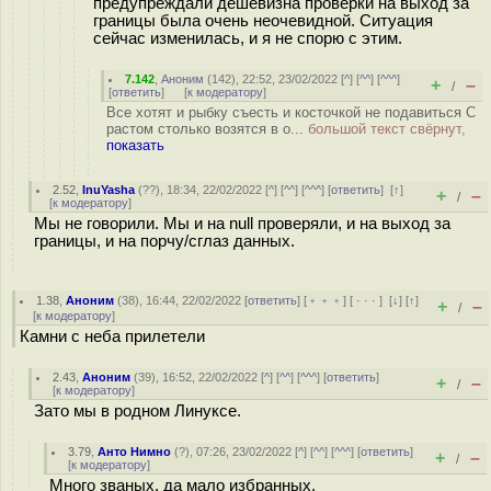
предупреждали дешевизна проверки на выход за
границы была очень неочевидной. Ситуация
сейчас изменилась, и я не спорю с этим.
7.142
,
Аноним
(
142
), 22:52, 23/02/2022 [
^
] [
^^
] [
^^^
]
+
–
/
[
ответить
]
[
к модератору
]
Все хотят и рыбку съесть и косточкой не подавиться С
растом столько возятся в о...
большой текст свёрнут,
показать
2.52
,
InuYasha
(
??
), 18:34, 22/02/2022 [
^
] [
^^
] [
^^^
] [
ответить
]
[
↑
]
+
–
/
[
к модератору
]
Мы не говорили. Мы и на null проверяли, и на выход за
границы, и на порчу/сглаз данных.
1.38
,
Аноним
(
38
), 16:44, 22/02/2022 [
ответить
] [
﹢﹢﹢
] [
· · ·
]
[
↓
] [
↑
]
+
–
/
[
к модератору
]
Камни с неба прилетели
2.43
,
Аноним
(
39
), 16:52, 22/02/2022 [
^
] [
^^
] [
^^^
] [
ответить
]
+
–
/
[
к модератору
]
Зато мы в родном Линуксе.
3.79
,
Анто Нимно
(
?
), 07:26, 23/02/2022 [
^
] [
^^
] [
^^^
] [
ответить
]
+
–
/
[
к модератору
]
Много званых, да мало избранных.