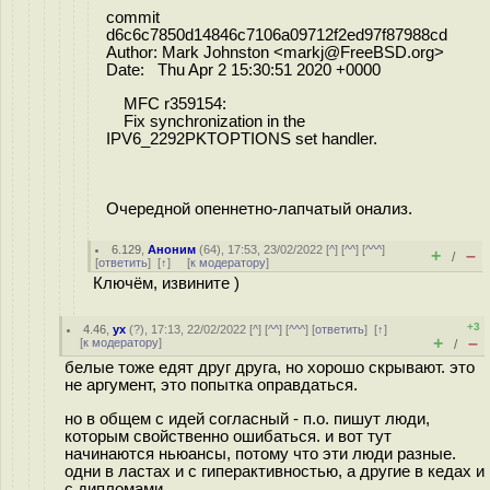
commit
d6c6c7850d14846c7106a09712f2ed97f87988cd
Author: Mark Johnston <markj@FreeBSD.org>
Date: Thu Apr 2 15:30:51 2020 +0000
MFC r359154:
Fix synchronization in the
IPV6_2292PKTOPTIONS set handler.
Очередной опеннетно-лапчатый онализ.
6.129
,
Аноним
(
64
), 17:53, 23/02/2022 [
^
] [
^^
] [
^^^
]
+
–
/
[
ответить
]
[
↑
] [
к модератору
]
Ключём, извините )
+3
4.46
,
ух
(
?
), 17:13, 22/02/2022 [
^
] [
^^
] [
^^^
] [
ответить
]
[
↑
]
+
–
[
к модератору
]
/
белые тоже едят друг друга, но хорошо скрывают. это
не аргумент, это попытка оправдаться.
но в общем с идей согласный - п.о. пишут люди,
которым свойственно ошибаться. и вот тут
начинаются ньюансы, потому что эти люди разные.
одни в ластах и с гиперактивностью, а другие в кедах и
с дипломами.