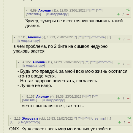
+1
6.89
,
Аноним
(
11
), 12:00, 23/02/2022 [
^
] [
^^
] [
^^^
]
+
–
[
ответить
]
[
к модератору
]
/
Зумер, зумеры не в состоянии запомнить такой
диалог.
3.111
,
Аноним
(
-
), 13:23, 23/02/2022 [
^
] [
^^
] [
^^^
] [
ответить
]
[
↑
]
+
–
/
[
к модератору
]
в чем проблема, по 2 бита на символ недурно
упаковывается
4.122
,
Аноним
(
11
), 14:29, 23/02/2022 [
^
] [
^^
] [
^^^
] [
ответить
]
+
–
/
[
к модератору
]
- Будь это правдой, за мной всю мою жизнь охотился
кто-то вроде меня.
- Но так здорово помечтать, согласись.
- Лучше не надо.
5.137
,
Аноним
(
-
), 19:38, 23/02/2022 [
^
] [
^^
] [
^^^
]
+
–
/
[
ответить
]
[
к модератору
]
мечты выполняются, так что...
+2
2.13
,
Жироватт
(
ok
), 13:53, 22/02/2022 [
^
] [
^^
] [
^^^
] [
ответить
]
[
↓
]
+
–
[
↑
] [
к модератору
]
/
QNX. Куня спасет весь мир могильных устройств