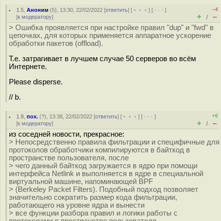
–4
1.5
,
Аноним
(
5
), 13:30, 22/02/2022 [
ответить
] [
﹢﹢﹢
] [
· · ·
]
+
–
[
к модератору
]
/
> Ошибка проявляется при настройке правил "dup" и "fwd" в
цепочках, для которых применяется аппаратное ускорение
обработки пакетов (offload).
Т.е. затрагивает в лучшем случае 50 серверов во всём
Интернете.
Please disperse.
// b.
+6
1.8
,
пох.
(
?
), 13:38, 22/02/2022 [
ответить
] [
﹢﹢﹢
] [
· · ·
]
+
–
[
к модератору
]
/
из соседней новости, прекрасное:
> Непосредственно правила фильтрации и специфичные для
протоколов обработчики компилируются в байткод в
пространстве пользователя, после
> чего данный байткод загружается в ядро при помощи
интерфейса Netlink и выполняется в ядре в специальной
виртуальной машине, напоминающей BPF
> (Berkeley Packet Filters). Подобный подход позволяет
значительно сократить размер кода фильтрации,
работающего на уровне ядра и вынести
> все функции разбора правил и логики работы с