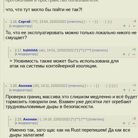
протоколами в пространство пользователя.
что, что тут могло бы пойти не так?!
–3
1.16
,
Сергей
(
??
), 13:54, 22/02/2022 [
ответить
] [
﹢﹢﹢
] [
· · ·
]
[
↓
]
+
–
[
к модератору
]
/
То, что ее эксплуатировать можно только локально никого не
смущает?
+5
2.17
,
hshhhhh
(
ok
), 14:01, 22/02/2022 [
^
] [
^^
] [
^^^
] [
ответить
]
+
–
[
к модератору
]
/
> Уязвимость также может быть использована для
атак на системы контейнерной изоляции.
+1
1.20
,
Аноним
(
20
), 14:11, 22/02/2022 [
ответить
] [
﹢﹢﹢
] [
· · ·
]
[
↓
] [
↑
]
+
–
[
к модератору
]
/
Проверка границ массива это слишком медленно и всё будет
тормозить говорили они. Взамен уже десятки лет огребают
трудновыловимые дыры в безопасности.
–2
2.23
,
Аноним
(
-
), 14:16, 22/02/2022 [
^
] [
^^
] [
^^^
] [
ответить
]
+
–
[
к модератору
]
/
Именно так, зато щас как на Rust перепишем! Да как все
дыры залатаем!