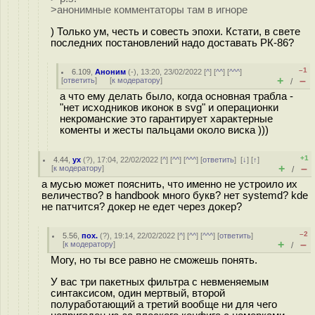
>анонимные комментаторы там в игноре
) Только ум, честь и совесть эпохи. Кстати, в свете
последних постановлений надо доставать РК-86?
–1
6.109
,
Аноним
(
-
), 13:20, 23/02/2022 [
^
] [
^^
] [
^^^
]
+
–
[
ответить
]
[
к модератору
]
/
а что ему делать было, когда основная трабла -
"нет исходников иконок в svg" и операционки
некроманские это гарантирует характерные
коменты и жесты пальцами около виска )))
+1
4.44
,
ух
(
?
), 17:04, 22/02/2022 [
^
] [
^^
] [
^^^
] [
ответить
]
[
↓
] [
↑
]
+
–
[
к модератору
]
/
а мусью может пояснить, что именно не устроило их
величество? в handbook много букв? нет systemd? kde
не патчится? докер не едет через докер?
–2
5.56
,
пох.
(
?
), 19:14, 22/02/2022 [
^
] [
^^
] [
^^^
] [
ответить
]
+
–
[
к модератору
]
/
Могу, но ты все равно не сможешь понять.
У вас три пакетных фильтра с невменяемым
синтаксисом, один мертвый, второй
полуработающий а третий вообще ни для чего