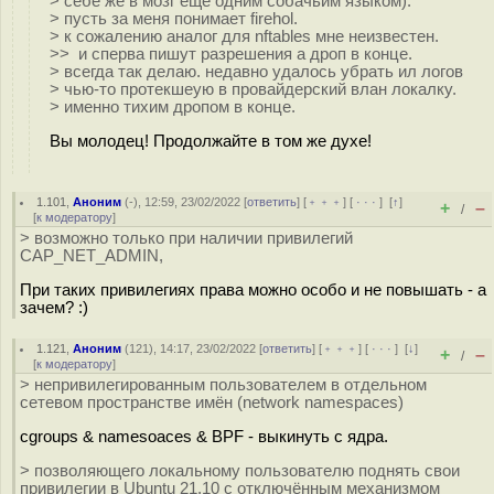
> себе же в мозг еще одним собачьим языком).
> пусть за меня понимает firehol.
> к сожалению аналог для nftables мне неизвестен.
>> и сперва пишут разрешения а дроп в конце.
> всегда так делаю. недавно удалось убрать ил логов
> чью-то протекшеую в провайдерский влан локалку.
> именно тихим дропом в конце.
Вы молодец! Продолжайте в том же духе!
1.101
,
Аноним
(
-
), 12:59, 23/02/2022 [
ответить
] [
﹢﹢﹢
] [
· · ·
]
[
↑
]
+
–
/
[
к модератору
]
> возможно только при наличии привилегий
CAP_NET_ADMIN,
При таких привилегиях права можно особо и не повышать - а
зачем? :)
1.121
,
Аноним
(
121
), 14:17, 23/02/2022 [
ответить
] [
﹢﹢﹢
] [
· · ·
]
[
↓
]
+
–
/
[
к модератору
]
> непривилегированным пользователем в отдельном
сетевом пространстве имён (network namespaces)
cgroups & namesoaces & BPF - выкинуть с ядра.
> позволяющего локальному пользователю поднять свои
привилегии в Ubuntu 21.10 c отключённым механизмом