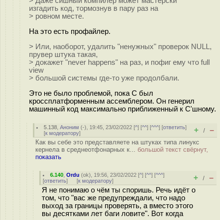
> Даже сишный компилер может мастерски
изгадить код, тормознув в пару раз на
> ровном месте.
На это есть профайлер.
> Или, наоборот, удалить "ненужных" проверок NULL,
прувер штука такая,
> докажет "never happens" на раз, и пофиг ему что full
view
> большой системы где-то уже продолбали.
Это не было проблемой, пока C был
кроссплатформенным ассемблером. Он генерил
машинный код максимально приближенный к C'шному.
5.138
,
Аноним
(
-
), 19:45, 23/02/2022 [
^
] [
^^
] [
^^^
] [
ответить
]
+
–
/
[
к модератору
]
Как вы себе это представляете на штуках типа линукс
кернела в среднеотфонарных к...
большой текст свёрнут,
показать
6.140
,
Ordu
(
ok
), 19:56, 23/02/2022 [
^
] [
^^
] [
^^^
]
+
–
/
[
ответить
]
[
к модератору
]
Я не понимаю о чём ты споришь. Речь идёт о
том, что "вас же предупреждали, что надо
выход за границы проверять, а вместо этого
вы десятками лет баги ловите". Вот когда