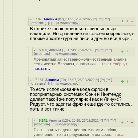
7.87
,
Аноним
(
87
), 11:51, 23/02/2022 [
^
] [
^^
] [
^^^
]
+
–
/
[
ответить
]
[
↓
] [
к модератору
]
В плойке я знаю довольно эпичные дыры
находили. Но сравнение не совсем корректное, в
плойке архитектура не писи и дрм во все дыры.
8.100
,
Аноним
(
-
), 12:49, 23/02/2022 [
^
] [
^^
] [
^^^
]
+
–
/
[
ответить
]
[
к модератору
]
Хреноватый качественно-количественный анализ,
если честно Впрочем, аналитики ...
текст свёрнут,
показать
7.131
,
Аноним
(
70
), 18:07, 23/02/2022 [
^
] [
^^
] [
^^^
]
+
–
/
[
ответить
]
[
↑
] [
к модератору
]
То есть использование кода фряхи в
проприетарных системах Сони и Нинтендо
делает такой же популярной как и Линукс?
Радует, что адепты фряхи ещё где-то остались,
хоть и вот такие
8.141
,
Аноним
(
126
), 20:18, 23/02/2022 [
^
] [
^^
] [
^^^
]
+
–
/
[
ответить
]
[
к модератору
]
Т е ты опять ведешь диалог с самим собою,
увлеченно что-то придумывая и оспарив...
текст