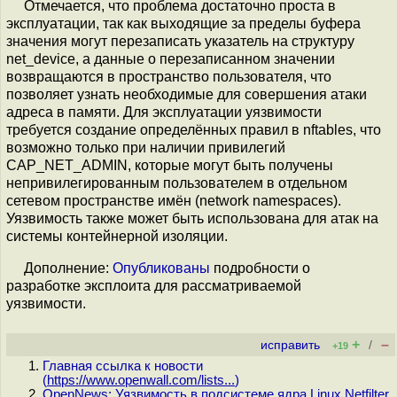
Отмечается, что проблема достаточно проста в
эксплуатации, так как выходящие за пределы буфера
значения могут перезаписать указатель на структуру
net_device, а данные о перезаписанном значении
возвращаются в пространство пользователя, что
позволяет узнать необходимые для совершения атаки
адреса в памяти. Для эксплуатации уязвимости
требуется создание определённых правил в nftables, что
возможно только при наличии привилегий
CAP_NET_ADMIN, которые могут быть получены
непривилегированным пользователем в отдельном
сетевом пространстве имён (network namespaces).
Уязвимость также может быть использована для атак на
системы контейнерной изоляции.
Дополнение:
Опубликованы
подробности о
разработке эксплоита для рассматриваемой
уязвимости.
+
–
исправить
/
+19
Главная ссылка к новости
(
https://www.openwall.com/lists...
)
OpenNews: Уязвимость в подсистеме ядра Linux Netfilter