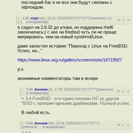
последний баг и не все они будут связаны с
офлоадом.
4.30
,
crypt
(
ok
), 15:16, 22/02/2022 [
^
] [
^^
] [
^^^
] [
ответить
]
[
↓
]
+
–
/
[
↑
] [
к модератору
]
я сидел на 2.6.32 до упора, но поддержка rhel6
закончилась:( с нее на freebsd чуть ли не проще
мигрировать, чем на новый systemd/Linux.
даже запостил историю "Переход с Linux на FreeBSD.
Успех, но..."
https://www.linux.org.ru/gallery/screenshots/16719927
p.s.
анонимные комментаторы там в игноре
5.49
,
Аноним
(
2
), 17:30, 22/02/2022 [
^
] [
^^
] [
^^^
] [
ответить
]
+
–
/
[
к модератору
]
> 3.4 FreeBSD - это единственная ОС из других
*BSD с проприетарными драйверами. Полный успех.
В любой есть.
5.64
,
Аноним
(
64
), 21:54, 22/02/2022 [
^
] [
^^
] [
^^^
]
+
–
/
[
ответить
]
[
к модератору
]
> p.s.