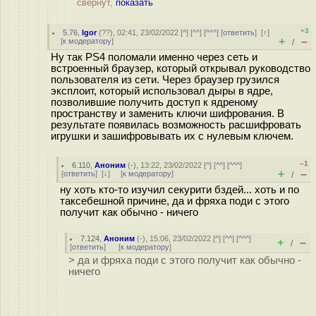
свёрнут,
показать
+3
5.76
,
Igor
(
??
), 02:41, 23/02/2022 [
^
] [
^^
] [
^^^
] [
ответить
]
[
↑
]
+
–
[
к модератору
]
/
Ну так PS4 поломали именно через сеть и
встроенный браузер, который открывал руководство
пользователя из сети. Через браузер грузился
эксплоит, который использовал дыры в ядре,
позволившие получить доступ к ядреному
пространству и заменить ключи шифрования. В
результате появилась возможность расшифровать
игрушки и зашифровывать их с нулевым ключем.
–1
6.110
,
Аноним
(
-
), 13:22, 23/02/2022 [
^
] [
^^
] [
^^^
]
+
–
[
ответить
]
[
↓
] [
к модератору
]
/
ну хоть кто-то изучил секурити бздей... хоть и по
таксебешной причине, да и фряха поди с этого
получит как обычно - ничего
7.124
,
Аноним
(
-
), 15:06, 23/02/2022 [
^
] [
^^
] [
^^^
]
+
–
/
[
ответить
]
[
к модератору
]
> да и фряха поди с этого получит как обычно -
ничего