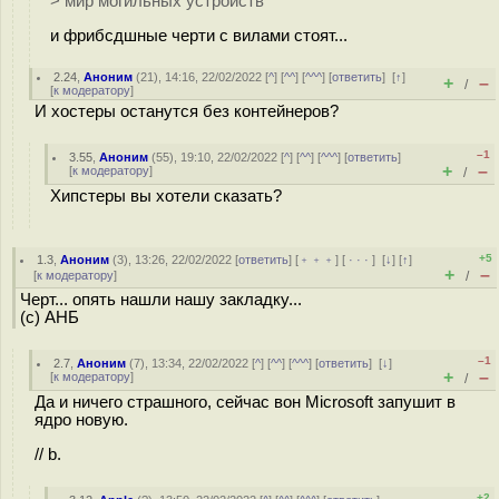
> мир могильных устройств
и фрибсдшные черти с вилами стоят...
2.24
,
Аноним
(
21
), 14:16, 22/02/2022 [
^
] [
^^
] [
^^^
] [
ответить
]
[
↑
]
+
–
/
[
к модератору
]
И хостеры останутся без контейнеров?
–1
3.55
,
Аноним
(
55
), 19:10, 22/02/2022 [
^
] [
^^
] [
^^^
] [
ответить
]
+
–
[
к модератору
]
/
Хипстеры вы хотели сказать?
+5
1.3
,
Аноним
(
3
), 13:26, 22/02/2022 [
ответить
] [
﹢﹢﹢
] [
· · ·
]
[
↓
] [
↑
]
+
–
[
к модератору
]
/
Черт... опять нашли нашу закладку...
(с) АНБ
–1
2.7
,
Аноним
(
7
), 13:34, 22/02/2022 [
^
] [
^^
] [
^^^
] [
ответить
]
[
↓
]
+
–
[
к модератору
]
/
Да и ничего страшного, сейчас вон Microsoft запушит в
ядро новую.
// b.
+2