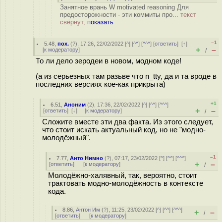
Занятное врань W motivated reasoning Для
предосторожности - эти коммиты про...
текст
свёрнут,
показать
–1
5.48
,
пох.
(
?
), 17:26, 22/02/2022 [
^
] [
^^
] [
^^^
] [
ответить
]
[
↑
]
+
–
[
к модератору
]
/
То ли дело зеродеи в новом, модном коде!
(а из серьезных там разьве что n_tty, да и та вроде в
последних версиях кое-как прикрыта)
+1
6.51
,
Аноним
(
2
), 17:36, 22/02/2022 [
^
] [
^^
] [
^^^
]
+
–
[
ответить
]
[
↓
] [
к модератору
]
/
Сложите вместе эти два факта. Из этого следует,
что стоит искать актуальный код, но не "модно-
молодёжный".
–1
7.77
,
Анто Нимно
(
?
), 07:17, 23/02/2022 [
^
] [
^^
] [
^^^
]
+
–
[
ответить
]
[
к модератору
]
/
Молодёжно-халявный, так, вероятно, стоит
трактовать модно-молодёжность в контексте
кода.
8.86
,
Антон Им
(
?
), 11:25, 23/02/2022 [
^
] [
^^
] [
^^^
]
+
–
/
[
ответить
]
[
к модератору
]