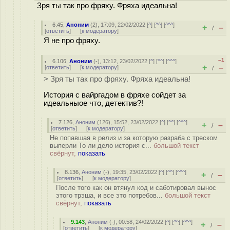
Зря ты так про фряху. Фряха идеальна!
6.45
,
Аноним
(
2
), 17:09, 22/02/2022 [
^
] [
^^
] [
^^^
]
+
–
/
[
ответить
]
[
к модератору
]
Я не про фряху.
–1
6.106
,
Аноним
(
-
), 13:12, 23/02/2022 [
^
] [
^^
] [
^^^
]
+
–
[
ответить
]
[
к модератору
]
/
> Зря ты так про фряху. Фряха идеальна!
История с вайргадом в фряхе сойдет за
идеальныое что, детектив?!
7.126
,
Аноним
(
126
), 15:52, 23/02/2022 [
^
] [
^^
] [
^^^
]
+
–
/
[
ответить
]
[
к модератору
]
Не попавшая в релиз и за которую разраба с треском
выперли То ли дело история с...
большой текст
свёрнут,
показать
8.136
,
Аноним
(
-
), 19:35, 23/02/2022 [
^
] [
^^
] [
^^^
]
+
–
/
[
ответить
]
[
к модератору
]
После того как он втянул код и саботировал вынос
этого трэша, и все это потребов...
большой текст
свёрнут,
показать
9.143
,
Аноним
(
-
), 00:58, 24/02/2022 [
^
] [
^^
] [
^^^
]
+
–
/
[
ответить
]
[
к модератору
]