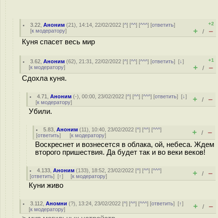
+2
3.22
,
Аноним
(
21
), 14:14, 22/02/2022 [
^
] [
^^
] [
^^^
] [
ответить
]
+
–
[
к модератору
]
/
Куня спасет весь мир
+1
3.62
,
Аноним
(
62
), 21:31, 22/02/2022 [
^
] [
^^
] [
^^^
] [
ответить
]
[
↓
]
+
–
[
к модератору
]
/
Сдохла куня.
4.71
,
Аноним
(
-
), 00:00, 23/02/2022 [
^
] [
^^
] [
^^^
] [
ответить
]
[
↓
]
+
–
/
[
к модератору
]
Убили.
5.83
,
Аноним
(
11
), 10:40, 23/02/2022 [
^
] [
^^
] [
^^^
]
+
–
/
[
ответить
]
[
к модератору
]
Воскреснет и вознесется в облака, ой, небеса. Ждем
второго пришествия. Да будет так и во веки веков!
4.133
,
Аноним
(
133
), 18:52, 23/02/2022 [
^
] [
^^
] [
^^^
]
+
–
/
[
ответить
]
[
↑
] [
к модератору
]
Куни живо
3.112
,
Аномни
(
?
), 13:24, 23/02/2022 [
^
] [
^^
] [
^^^
] [
ответить
]
[
↑
]
+
–
/
[
к модератору
]