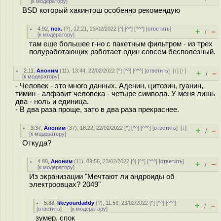
[
к модератору
]
BSD который хакинтош особенно рекомендую
4.92
,
пох.
(
?
), 12:21, 23/02/2022 [
^
] [
^^
] [
^^^
] [
ответить
]
+
–
/
[
к модератору
]
там еще большее г-но с пакетным фильтром - из трех
полуработающих работает один совсем бесполезный.
2.11
,
Аноним
(
11
), 13:44, 22/02/2022 [
^
] [
^^
] [
^^^
] [
ответить
]
[
↓
] [
↑
]
+
–
/
[
к модератору
]
- Человек - это много данных. Аденин, цитозин, гуанин,
тимин - алфавит человека - четыре символа. У меня лишь
два - ноль и единица.
- В два раза проще, зато в два раза прекраснее.
3.37
,
Аноним
(
37
), 16:22, 22/02/2022 [
^
] [
^^
] [
^^^
] [
ответить
]
[
↓
]
+
–
/
[
к модератору
]
Откуда?
4.80
,
Аноним
(
11
), 09:56, 23/02/2022 [
^
] [
^^
] [
^^^
] [
ответить
]
+
–
/
[
к модератору
]
Из экранизации "Мечтают ли андроиды об
электроовцах? 2049"
5.88
,
likeyourdaddy
(
?
), 11:56, 23/02/2022 [
^
] [
^^
] [
^^^
]
+
–
/
[
ответить
]
[
к модератору
]
зумер, спок