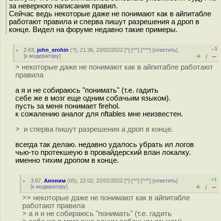
за неверного написания правил.
Сейчас ведь некоторые даже не понимают как в айпитабле
работают правила и сперва пишут разрешения а дроп в
конце. Видел на форуме недавно такие примеры.
–1
2.63
,
john_erohin
(
?
), 21:36, 22/02/2022 [
^
] [
^^
] [
^^^
] [
ответить
]
+
–
[
к модератору
]
/
> некоторые даже не понимают как в айпитабле работают
правила
а я и не собираюсь "понимать" (т.е. гадить
себе же в мозг еще одним собачьим языком).
пусть за меня понимает firehol.
к сожалению аналог для nftables мне неизвестен.
> и сперва пишут разрешения а дроп в конце.
всегда так делаю. недавно удалось убрать ил логов
чью-то протекшеую в провайдерский влан локалку.
именно тихим дропом в конце.
+1
3.67
,
Аноним
(
65
), 22:02, 22/02/2022 [
^
] [
^^
] [
^^^
] [
ответить
]
+
–
[
к модератору
]
/
>> некоторые даже не понимают как в айпитабле
работают правила
> а я и не собираюсь "понимать" (т.е. гадить