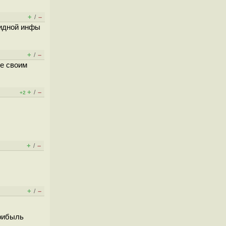
+
–
/
видной инфы
+
–
/
ее своим
+
–
/
+2
+
–
/
+
–
/
прибыль