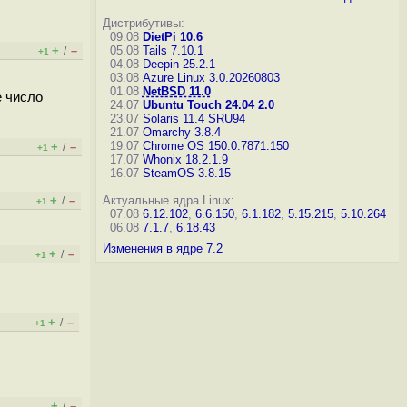
Дистрибутивы:
09.08
DietPi 10.6
+
–
05.08
Tails 7.10.1
/
+1
04.08
Deepin 25.2.1
03.08
Azure Linux 3.0.20260803
01.08
NetBSD 11.0
е число
24.07
Ubuntu Touch 24.04 2.0
23.07
Solaris 11.4 SRU94
21.07
Omarchy 3.8.4
19.07
Chrome OS 150.0.7871.150
+
–
/
+1
17.07
Whonix 18.2.1.9
16.07
SteamOS 3.8.15
+
–
Актуальные ядра Linux:
/
+1
07.08
6.12.102
,
6.6.150
,
6.1.182
,
5.15.215
,
5.10.264
06.08
7.1.7
,
6.18.43
Изменения в ядре 7.2
+
–
/
+1
+
–
/
+1
+
–
/