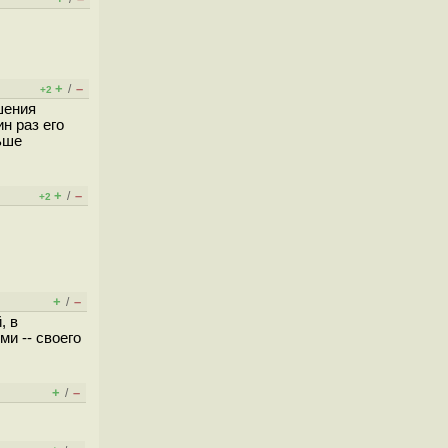
+
–
/
+2
шения
н раз его
ьше
+
–
/
+2
+
–
/
, в
и -- своего
+
–
/