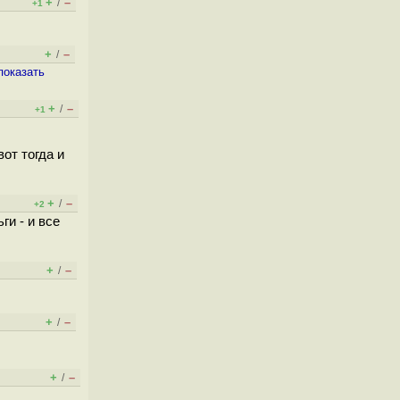
+
–
/
+1
+
–
/
показать
+
–
/
+1
от тогда и
+
–
/
+2
ги - и все
+
–
/
+
–
/
+
–
/