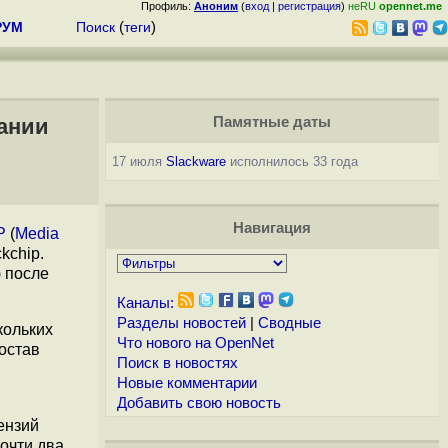
Профиль:
Аноним
(
вход
|
регистрация
)
неRU
opennet.me
РУМ
Поиск
(
теги
)
вании
Памятные даты
17 июля
Slackware
исполнилось 33 года
Навигация
P
(
Media
kchip.
 после
Каналы:
Разделы новостей
|
Сводные
кольких
Что нового на OpenNet
остав
Поиск в новостях
Новые комментарии
Добавить свою новость
ензий
очти два