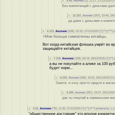
9.99
,
Аноним
(
2
), 12:27, 27/12/2025 [
^
Без компетенций с деньгами дале
10.287
,
Аноним
(
287
), 19:40, 29/
да даже с деньгами и компет
6.153
,
Аноним
(
208
), 15:25, 27/12/2025 [
^
] [
^^
] [
^^^
] [
>Мне больше симпатичны китайцы.
Вот когда китайская флешка умрёт во вр
защищайте китайцев.
7.238
,
Аноним
(
238
), 00:19, 28/12/2025 [
^
] [
^^
] [
а вы не покупайте а алике за 100 руб
будет норм...
8.265
,
Аноним
(
208
), 18:02, 28/12/2025 [
^
] 
Знаете, я хочу просто придти в магаз
9.286
,
Аноним
(
287
), 19:37, 29/12/202
дак ты покупай в нормальном маг
4.62
,
Аноним
(
79
), 11:05, 27/12/2025 [
^
] [
^^
] [
^^^
] [
ответить
]
[
↓
] 
"общественное достояние" это вполне конкретное