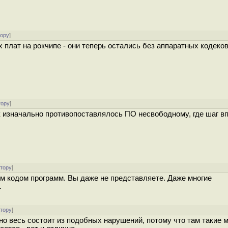
тору
]
 плат на рокчипе - они теперь остались без аппаратных кодеков.
тору
]
к изначально противопоставлялось ПО несвободному, где шаг в
.
атору
]
м кодом программ. Вы даже не представляете. Даже многие
.
атору
]
рно весь состоит из подобных нарушений, потому что там такие 