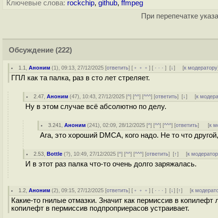
Ключевые слова:
rockchip
,
github
,
ffmpeg
При перепечатке указа
Обсуждение
(222)
1.1
,
Аноним
(
1
), 09:13, 27/12/2025 [
ответить
] [
﹢﹢﹢
] [
· · ·
]
[
↓
] [
к модератору
ГПЛ как та палка, раз в сто лет стреляет.
2.47
,
Аноним
(
47
), 10:43, 27/12/2025 [
^
] [
^^
] [
^^^
] [
ответить
]
[
↓
] [
к модер
Ну в этом случае всё абсолютно по делу.
3.241
,
Аноним
(
241
), 02:09, 28/12/2025 [
^
] [
^^
] [
^^^
] [
ответить
]
[
к м
Ага, это хороший DMCA, кого надо. Не то что другой
2.53
,
Bottle
(
?
), 10:49, 27/12/2025 [
^
] [
^^
] [
^^^
] [
ответить
]
[
↑
] [
к модерато
И в этот раз палка что-то очень долго заряжалась.
1.2
,
Аноним
(
2
), 09:15, 27/12/2025 [
ответить
] [
﹢﹢﹢
] [
· · ·
]
[
↓
] [
↑
] [
к модерат
Какие-то гнилые отмазки. Значит как пермиссив в копилефт л
копилефт в пермиссив подпроприерасов устраивает.