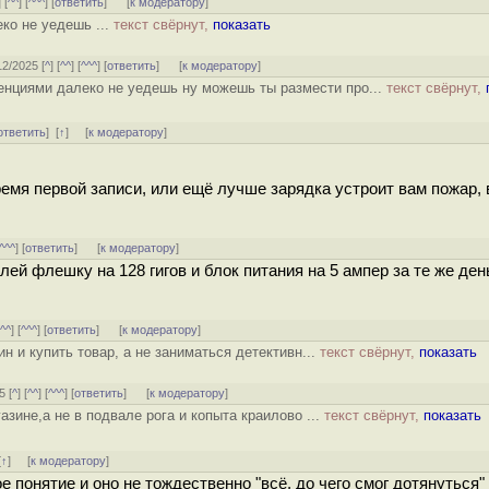
] [
^^
] [
^^^
] [
ответить
]
[
к модератору
]
ко не уедешь ...
текст свёрнут,
показать
12/2025 [
^
] [
^^
] [
^^^
] [
ответить
]
[
к модератору
]
енциями далеко не уедешь ну можешь ты размести про...
текст свёрнут,
ответить
]
[
↑
] [
к модератору
]
емя первой записи, или ещё лучше зарядка устроит вам пожар, в
^^^
] [
ответить
]
[
к модератору
]
лей флешку на 128 гигов и блок питания на 5 ампер за те же день
[
^^
] [
^^^
] [
ответить
]
[
к модератору
]
ин и купить товар, а не заниматься детективн...
текст свёрнут,
показать
5 [
^
] [
^^
] [
^^^
] [
ответить
]
[
к модератору
]
азине,а не в подвале рога и копыта краилово ...
текст свёрнут,
показать
[
↑
] [
к модератору
]
 понятие и оно не тождественно "всё, до чего смог дотянуться"