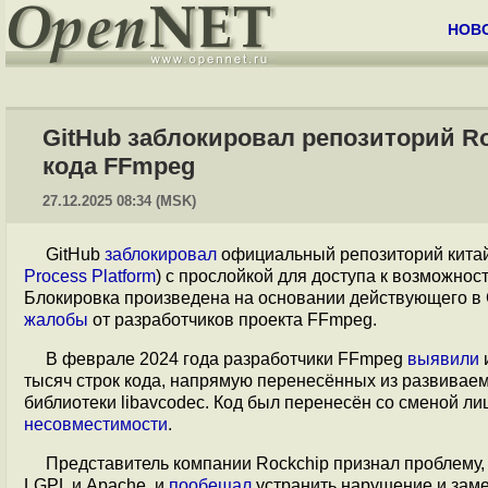
НОВ
GitHub заблокировал репозиторий R
кода FFmpeg
27.12.2025 08:34 (MSK)
GitHub
заблокировал
официальный репозиторий кита
Process Platform
) с прослойкой для доступа к возможнос
Блокировка произведена на основании действующего в
жалобы
от разработчиков проекта FFmpeg.
В феврале 2024 года разработчики FFmpeg
выявили
тысяч строк кода, напрямую перенесённых из развивае
библиотеки libavcodec. Код был перенесён со сменой лиц
несовместимости
.
Представитель компании Rockchip признал проблему, 
LGPL и Apache, и
пообещал
устранить нарушение и заме