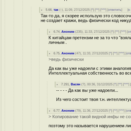
5.66
,
так
(-), 11:09, 27/12/2025 [
^
] [
^^
] [
^^^
] [
ответить
]
[
к
Так-то да, я скорее использую это словосоч
не создает кражи, ведь физически код никуд
6.74
,
Аноним
(
235
), 11:33, 27/12/2025 [
^
] [
^^
] [
^^^
] [
о
К китайцам претензии не за то что "взял
личным .
6.75
,
Аноним
(
47
), 11:33, 27/12/2025 [
^
] [
^^
] [
^^^
] [
от
>ведь физически
Да как вы уже надоели с этими аналогия
Интеллектуальная собственность во вс
7.291
,
Васян
(
?
), 00:36, 31/12/2025 [
^
] [
^^
] [
^^^
] 
-- - - - Да как вы уже надоели...
Из чего состоит твоя т.н. интеллект
6.77
,
Аноним
(
79
), 11:36, 27/12/2025 [
^
] [
^^
] [
^^^
] [
от
> Копирование такой видной инфы не со
поэтому это называется нарушением лиц