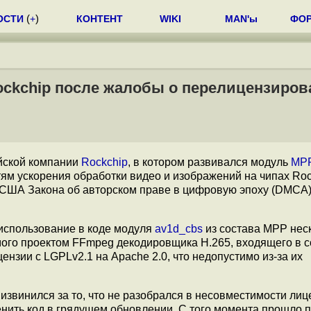
ОСТИ
(
+
)
КОНТЕНТ
WIKI
MAN'ы
ФО
ockchip после жалобы о перелицензиро
йской компании
Rockchip
, в котором развивался модуль
MP
тям ускорения обработки видео и изображений на чипах Roc
 США Закона об авторском праве в цифровую эпоху (DMCA)
использование в коде модуля
av1d_cbs
из состава MPP нес
мого проектом FFmpeg декодировщика H.265, входящего в с
ензии с LGPLv2.1 на Apache 2.0, что недопустимо из-за их
извинился за то, что не разобрался в несовместимости лиц
нить код в грядущем обновлении. С того момента прошло п