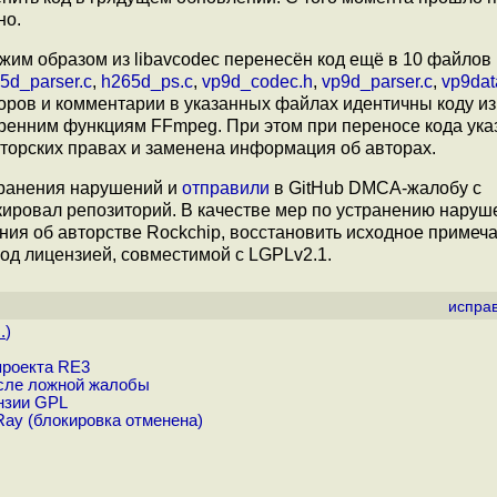
но.
ожим образом из libavcodec перенесён код ещё в 10 файлов
5d_parser.c
,
h265d_ps.c
,
vp9d_codec.h
,
vp9d_parser.c
,
vp9dat
торов и комментарии в указанных файлах идентичны коду и
ренним функциям FFmpeg. При этом при переносе кода ука
вторских правах и заменена информация об авторах.
транения нарушений и
отправили
в GitHub DMCA-жалобу с
кировал репозиторий. В качестве мер по устранению наруш
ния об авторстве Rockchip, восстановить исходное примеч
од лицензией, совместимой с LGPLv2.1.
испра
.
)
проекта RE3
осле ложной жалобы
нзии GPL
ay (блокировка отменена)