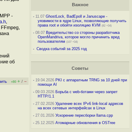
Важное
 MPP -
-
11.07
GhostLock, BadEpoll и Januscape -
уязвимости в ядре Linux, позволяющие получить
a.h
,
права root и обойти изоляцию KVM
(82 +34)
з FFmpeg,
-
08.07
Вредительство со стороны разработчика
зана
OpenMandriva, которое могло причинить вред
пользователям
(107 +34)
-
Сводка событий за 2025 год
ений
ание об
Советы
-
19.04.2026
PKI с аппаратным TRNG за 10 дней при
+
–
вить
/
+80
помощи AI
-
09.03.2026
Борьба с web-ботами через запрет
HTTP/1.1
-
27.02.2026
Удаление всех IPv6 link-local адресов
на всех сетевых интерфейсах в Linux
-
27.01.2026
Ускорение пересборки llama.cpp
-
25.12.2025
Атомарные обновления в OSTree