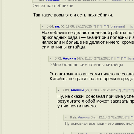
>всех нахлебников
Так такие воры это и есть нахлебники.
5.64
,
так
(-), 11:06, 27/12/2025 [
^
] [
^^
] [
^^^
] [
ответить
]
[
к
Нахлебники не делают полезной работы по 
прикладных задач — значит они полезны и э
написали и больше не делают ничего, кроме
симпатичны китайцы.
6.72
,
Аноним
(
47
), 11:28, 27/12/2025 [
^
] [
^^
] [
^^^
] [
от
>Мне больше симпатичны китайцы
Это потому-что вы сами ничего не созда
Китайцы не тратят на это время и средст
7.89
,
Аноним
(
2
), 12:03, 27/12/2025 [
^
] [
^^
] [
^^^
]
Ну, не скажи, основная причина усп
результате любой может заказать пр
у них почти ничего.
8.92
,
Аноним
(
47
), 12:13, 27/12/2025 [
^
] [
^^
Ну основная всё таки - это инвестиц