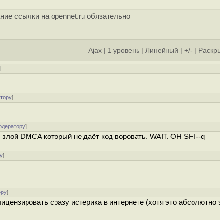
ние ссылки на opennet.ru обязательно
Ajax
|
1 уровень
|
Линейный
|
+/-
|
Раскры
]
атору
]
одератору
]
, злой DMCA который не даёт код воровать. WAIT. OH SHI--q
ру
]
ору
]
ицензировать сразу истерика в интернете (хотя это абсолютно з