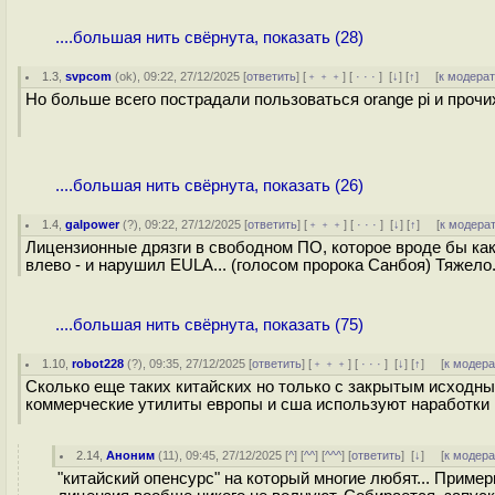
....большая нить свёрнута, показать (28)
1.3
,
svpcom
(
ok
), 09:22, 27/12/2025 [
ответить
] [
﹢﹢﹢
] [
· · ·
]
[
↓
] [
↑
] [
к модера
Но больше всего пострадали пользоваться orange pi и прочих
....большая нить свёрнута, показать (26)
1.4
,
galpower
(
?
), 09:22, 27/12/2025 [
ответить
] [
﹢﹢﹢
] [
· · ·
]
[
↓
] [
↑
] [
к модера
Лицензионные дрязги в свободном ПО, которое вроде бы ка
влево - и нарушил EULA... (голосом пророка Санбоя) Тяжело
....большая нить свёрнута, показать (75)
1.10
,
robot228
(
?
), 09:35, 27/12/2025 [
ответить
] [
﹢﹢﹢
] [
· · ·
]
[
↓
] [
↑
] [
к модер
Сколько еще таких китайских но только с закрытым исходны
коммерческие утилиты европы и сша используют наработки 
2.14
,
Аноним
(
11
), 09:45, 27/12/2025 [
^
] [
^^
] [
^^^
] [
ответить
]
[
↓
] [
к модер
"китайский опенсурс" на который многие любят... Приме