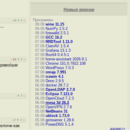
Новые версии
Программы:
+
–
/
+5
09.08
wine 11.15
..
09.08
NumPy 2.5.2
08.08
firewalld 2.5.1
07.08
GCC 16.2
07.08
RRDTool 1.11.0
07.08
ClamAV 1.5.4
07.08
Grafana 13.1.3
07.08
Box64 0.4.5-1
+
–
07.08
home-assistant 2026.8.1
/
–10
07.08
Chrome 151.0.7922.108
право/шаг
07.08
WordPress 7.0.3
07.08
nmap 7.991
06.08
icewm 4.1
06.08
Deno 2.9.5
06.08
docker 29.7.2
06.08
OpenLDAP 2.7.0
06.08
Eclipse 7.121.0
+
–
/
06.08
OpenCloud 7.2.3
06.08
mesa 3d 26.2
05.08
OpenVPN 2.7.6
05.08
NetBeans 31
05.08
ublock 1.73.0
+
–
/
05.08
gstreamer 1.28.6
+7
05.08
PowerDNS 5.1.4
мелочи как
далее>>