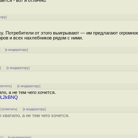
ется - вот и отлично.
тору
]
у. Потребители от этого выигрывают — им предлагают огромно
оров и всех нахлебников рядом с ними.
] [
к модератору
]
ь
]
[
к модератору
]
тветить
]
[
к модератору
]
ло, а не тем чего хочется.
A0L2kBNQ
] [
ответить
]
[
к модератору
]
 хватило, а не тем чего хочется.
[
↑
] [
к модератору
]