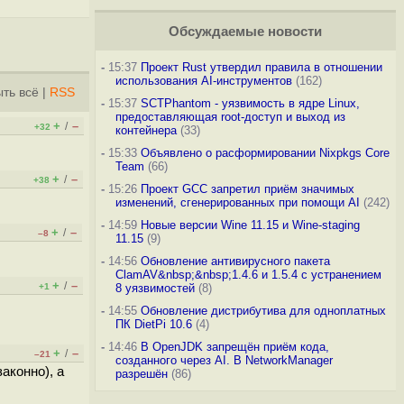
Обсуждаемые новости
-
15:37
Проект Rust утвердил правила в отношении
использования AI-инструментов
(162)
ть всё
|
RSS
-
15:37
SCTPhantom - уязвимость в ядре Linux,
предоставляющая root-доступ и выход из
+
–
/
+32
контейнера
(33)
-
15:33
Объявлено о расформировании Nixpkgs Core
Team
(66)
+
–
/
+38
-
15:26
Проект GCC запретил приём значимых
изменений, сгенерированных при помощи AI
(242)
-
14:59
Новые версии Wine 11.15 и Wine-staging
+
–
/
–8
11.15
(9)
-
14:56
Обновление антивирусного пакета
ClamAV&nbsp;&nbsp;1.4.6 и 1.5.4 с устранением
+
–
/
+1
8 уязвимостей
(8)
-
14:55
Обновление дистрибутива для одноплатных
ПК DietPi 10.6
(4)
-
14:46
В OpenJDK запрещён приём кода,
+
–
/
–21
созданного через AI. В NetworkManager
аконно), а
разрешён
(86)