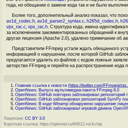
года, но обещание о замене кода так и не было выполне
Более того, дополнительный анализ показал, что пох
av1d_codec.h
,
av1d_parser2_syntax.c
,
h265d_codec.h
,
h26
vpx_rac.c
,
vpx_rac.h
. Структура кода, имена идентифика
за исключением закомментированных обращений к внут
другая лицензия (Apache 2.0), удалено примечание об а
Представители FFmpeg устали ждать обещанного ус
информацией о нарушении, после которой GitHub забло
предлагается удалить из файлов с кодом ложные заявле
авторстве FFmpeg и перейти на распространение кода п
Главная ссылка к новости (
https://twitter.com/FFmpeg/sta..
OpenNews: Выпуск мультимедиа-пакета FFmpeg 8.0
OpenNews: GitHub повторно заблокировал репозиторий 
OpenNews: GitHub заблокировал репозиторий SymPy п
OpenNews: В коде Winamp обнаружено нарушение лице
OpenNews: GitHub заблокировал игровой движок OpenXR
Лицензия:
CC BY 3.0
Короткая ссылка: https://opennet.ru/64512-rockchip