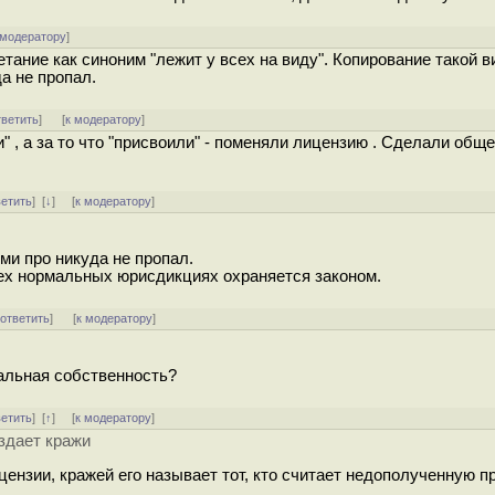
 модератору
]
етание как синоним "лежит у всех на виду". Копирование такой 
а не пропал.
тветить
]
[
к модератору
]
и" , а за то что "присвоили" - поменяли лицензию . Сделали общ
ветить
]
[
↓
] [
к модератору
]
ми про никуда не пропал.
ех нормальных юрисдикциях охраняется законом.
[
ответить
]
[
к модератору
]
уальная собственность?
ветить
]
[
↑
] [
к модератору
]
здает кражи
ензии, кражей его называет тот, кто считает недополученную 