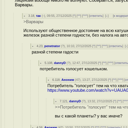
лицензия вообще никого не волнуют. Собирается, запуска
Варвары.
3.18
,
так
(-), 09:55, 27/12/2025 [
^
] [
^^
] [
^^^
] [
ответить
]
[
↓
] [
к модера
>Варвары
Используют общественное достояние на всю катушк
железок разной степени годности, без налога на авт
4.23
,
penetrator
(
?
), 10:10, 27/12/2025 [
^
] [
^^
] [
^^^
] [
ответить
]
[
↓
разной степени гадости
5.108
,
dannyD
(
?
), 12:47, 27/12/2025 [
^
] [
^^
] [
^^^
] [
ответит
потребитель голосует кошельком.
6.118
,
Аноним
(
47
), 13:27, 27/12/2025 [
^
] [
^^
] [
^^^
] [
о
Потребитель "голосует" тем на что хвати
https://www.youtube.com/watch?v=UAU
7.121
,
dannyD
(
?
), 13:32, 27/12/2025 [
^
] [
^^
] [
^^^
>>Потребитель "голосует" тем на что
вы с какой планеты? у вас иначе?
4.56
,
Аноним
(
47
), 10:50, 27/12/2025 [
^
] [
^^
] [
^^^
] [
ответить
]
[
↓
] 